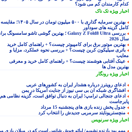
ام کارمندان کم می شود؟
بار ویژه
تک ناک
بهترین سرمایه گذاری با ۵۰۰ میلیون تومان در سال ۱۴۰۵؛ مقایسه
مل گزینه های سودآور
بررسی Galaxy Z Fold8 Ultra ؛ بهترین گوشی تاشو سامسونگ برای
2026
هترین موتور برق برای کامپیوتر چیست؟ + راهنمای کامل خرید
اتری سیلیکون کربن چیست؟ + بررسی نحوه عملکرد، مزایا و
ایب
ینک آفتابی هوشمند چیست؟ + راهنمای کامل خرید و معرفی
ترین مدل ها
بار ویژه
رونگار
دعای رویترز درباره هشدار ایران به کشورهای عربی
فشاگری شبکه ان بی سی نیوز از جنایت آمریکا در یمن
دعای جنجالی ترامپ؛ ایران به دنبال توافق است، گزینه نظامی هم
برجاست
دول پخش زنده بازی های پنجشنبه 15 مرداد
نچستریونایتد سرمربی جدیدش را انتخاب کرد
بار ویژه
سرنویس
هم بود بازنده نشویم/ لیائو خوش شانس است که در میلان بازی می