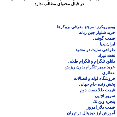
در قبال محتوای مطالب ندارد.
وبروکرز: مرجع معرفی بروکرها
د شلوار جین زنانه
مت گوشی
ان پدیا
احی سایت در مشهد
 نوزاد
لود تلگرام و تلگرام طلایی
د ممبر تلگرام بدون ریزش
اری
شگاه لوله و اتصالات
 زنده جام جهانی
مت طلا دست دوم
ر اچ پی
ره وین تک
ت دلار امروز
زش ارز دیجیتال در تهران