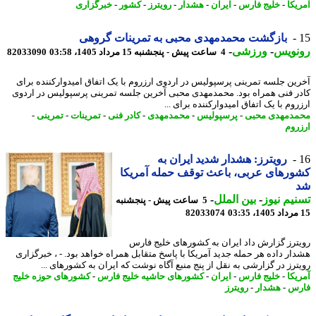
یکا
-
خلیج فارس
-
ایران
-
هشدار
-
رویترز
-
کشور
-
خبرگزاری
بازگشت محمدمهدی محبی به تمرینات گروهی
نویس
-
ورزشی
-
4 ساعت پیش - پنجشنبه 15 مرداد 1405، 03:58
82033090
ین جلسه تمرینی پرسپولیس در اردوی ارزروم با یک اتفاق امیدوارکننده برای
ر فنی همراه بود. محمدمهدی محبی آخرین جلسه تمرینی پرسپولیس در اردوی
وم با یک اتفاق امیدوارکننده برای ...
دمهدی محبی
-
پرسپولیس
-
محمدمهدی
-
کادر فنی
-
تمرینات
-
تمرینی
-
روم
رویترز: هشدار شدید ایران به
رهای عربی، باعث توقف حمله آمریکا
یم نیوز
-
بین الملل
-
5 ساعت پیش - پنجشنبه
82033074
ترز گزارش داد ایران به کشورهای خلیج فارس
ار داده هر حمله جدید آمریکا با پاسخ متقابل همراه خواهد بود. - ، خبرگزاری
ترز در گزارشی به نقل از پنج منبع آگاه نوشت که ایران به کشورهای ...
یکا
-
خلیج فارس
-
ایران
-
کشورهای حاشیه خلیج فارس
-
کشورهای حوزه خلیج
رس
-
هشدار
-
رویترز