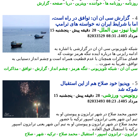
نامه
-
روزنامه ها
-
خواننده
-
ویترین
-
دریا
-
صفحه
-
گزارش
گزارش سی ان ان: توافق در راه است،
 با شرایط ایران نه خواسته های ترامپ
نا نیوز
-
بین الملل
-
20 دقیقه پیش - پنجشنبه 15
1، 08:31
82033529
ه تلویزیونی سی ان ان در گزارشی با اشاره به
مه رایزنی ها درباره آینده تنگه هرمز نوشت که
ی مذاکرات همچنان با عدم قطعیت همراه است و چشم انداز دستیابی به
ق، تقریباً به صورت ...
ان ان
-
شبکه تلویزیونی
-
تنگه هرمز
-
چشم انداز
-
گزارش
-
توافق
-
مذاکرات
ویدیو| خود صلاح هم از این استقبال
که شد
نویس
-
ورزشی
-
28 دقیقه پیش - پنجشنبه 15
1، 08:23
82033493
ر محمد صلاح در شهر ترابزون و پیوستن او به
 این شهر یعنی ترابزون اسپور ترکیه با حضور
د صلاح در شهر ترابزون و پیوستن او به تیم این شهر یعنی ترابزون اسپور
ه با استقبال فوق العاده ...
بزون
-
ترابزون اسپور
-
استقبال
-
محمد صلاح
-
ترکیه
-
شهر
-
صلاح