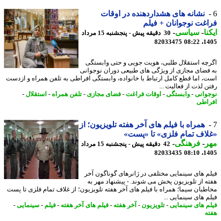
نشانه های هشداردهنده در اوقات
غت نوجوانان + فیلم
نا
-
سیاسی
-
30 دقیقه پیش - پنجشنبه 15 مرداد
82033475
1405
چه استقلال طلبی، هویت جویی و حتی وابستگی
فضای مجازی از ویژگی های طبیعی دوران نوجوانی
، اما قطع کامل ارتباط با خانواده، وابستگی افراطی به تلفن همراه و ازدست
 لذت از فعالیت ...
وانی
-
وابستگی
-
اوقات فراغت
-
فضای مجازی
-
تلفن همراه
-
استقلال
-
اطی
همراه با فیلم های آخر هفته تلویزیون؛ از
اف تمام فلزی» تا «پست»
ر
-
فرهنگی
-
42 دقیقه پیش - پنجشنبه 15 مرداد
82033435
1405
م های سینمایی مختلفی در ژانرهای گوناگون آخر
ه از تلویزیون پخش می شوند. - پیشنهاد مهر به
طبان سیما؛ همراه با فیلم های آخر هفته تلویزیون؛ از غلاف تمام فلزی تا پست
م های سینمایی ...
م های سینمایی
-
تلویزیون
-
آخر هفته
-
فیلم های آخر هفته
-
فیلم
-
سینمایی
-
ه