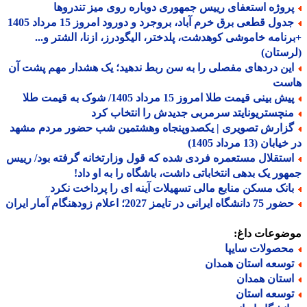
روژه استعفای رییس جمهوری دوباره روی میز تندروها
جدول قطعی برق خرم آباد، بروجرد و دورود امروز 15 مرداد 1405
نامه خاموشی کوهدشت، پلدختر، الیگودرز، ازنا، الشتر و...
ستان)
ین دردهای مفصلی را به سن ربط ندهید؛ یک هشدار مهم پشت آن
ست
ش بینی قیمت طلا امروز 15 مرداد 1405/ شوک به قیمت طلا
نچستریونایتد سرمربی جدیدش را انتخاب کرد
زارش تصویری | یکصدوپنجاه وهشتمین شب حضور مردم مشهد
بان (13 مرداد 1405)
ستقلال مستعمره فردی شده که قول وزارتخانه گرفته بود/ رییس
ور یک بدهی انتخاباتی داشت، باشگاه را به او داد!
انک مسکن منابع مالی تسهیلات آینه ای را پرداخت نکرد
دانشگاه ایرانی در تایمز 2027؛ اعلام زودهنگام آمار ایران
ضوعات داغ:
حصولات سایپا
وسعه استان همدان
ستان همدان
وسعه استان