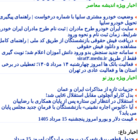
بار ویژه
اندیشه معاصر
ضعیت خودرو مشتری سایپا با شماره درخواست | راهنمای پیگیری
ویل خودرو سایپا
ایت ایران خودرو طرح مادران | ثبت نام طرح مادران ایران خودرو،
ایط، زمان ثبت نام و نحوه ورود
ریافت فیش حقوقی بازنشستگان از طریق کد ملی | راهنمای کامل
اهده و دانلود فیش حقوقی
امانه جدید سنجش بدو ورود دانش آموزان اعلام شد؛ نوبت گیری
از طریق sirat۲.medu.ir
فعالیت بانک ها امروز چهارشنبه ۱۴ مرداد ۱۴۰۵؛ تعطیلی در برخی
تان ها و فعالیت عادی در تهران
بار ویژه
روز نو
زییات تازه از مذاکرات ایران و عمان
دل کارلو آنچلوتی مقابل استقلال 6تایی شد!
ستقلال در انتظار این ستاره پس از پایان همکاری با رضاییان
یا «کابوسِ اجاره نشینی» بازنشستگان با فرمانِ جدید مجلس پایان
 یابد؟
یمت دلار و یورو امروز پنجشنبه 15 مرداد 1405
ار داغ:
جدول قطعی برق شهرکرد، بروجن و لردگان امروز 15 مرداد