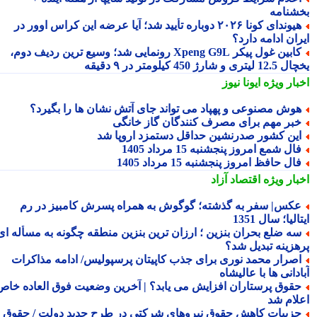
شنامه
هیوندای کونا ۲۰۲۶ دوباره تأیید شد؛ آیا عرضه این کراس اوور در
ان ادامه دارد؟
کابین غول پیکر Xpeng G9L رونمایی شد؛ وسیع ترین ردیف دوم،
ری و شارژ 450 کیلومتر در ۹ دقیقه
بار ویژه
ایونا نیوز
وش مصنوعی و پهپاد می تواند جای آتش نشان ها را بگیرد؟
بر مهم برای مصرف کنندگان گاز خانگی
ین کشور صدرنشین حداقل دستمزد اروپا شد
ال شمع امروز پنجشنبه 15 مرداد 1405
ال حافظ امروز پنجشنبه 15 مرداد 1405
بار ویژه
اقتصاد آزاد
کس| سفر به گذشته؛ گوگوش به همراه پسرش کامبیز در رم
الیا؛ سال 1351
ه ضلع بحران بنزین ؛ ارزان ترین بنزین منطقه چگونه به مسأله ای
هزینه تبدیل شد؟
صرار محمد نوری برای جذب کاپیتان پرسپولیس/ ادامه مذاکرات
دانی ها با عالیشاه
قوق پرستاران افزایش می یابد؟ | آخرین وضعیت فوق العاده خاص
لام شد
زییات کاهش حقوق نیروهای شرکتی در طرح جدید دولت / حقوق