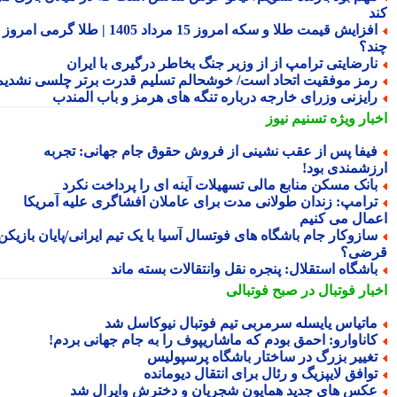
د
افزایش قیمت طلا و سکه امروز 15 مرداد 1405 | طلا گرمی امروز
د؟
ارضایتی ترامپ از از وزیر جنگ بخاطر درگیری با ایران
مز موفقیت اتحاد است/ خوشحالم تسلیم قدرت برتر چلسی نشدیم!
ایزنی وزرای خارجه درباره تنگه های هرمز و باب المندب
بار ویژه
تسنیم نیوز
یفا پس از عقب نشینی از فروش حقوق جام جهانی: تجربه
زشمندی بود!
انک مسکن منابع مالی تسهیلات آینه ای را پرداخت نکرد
رامپ: زندان طولانی مدت برای عاملان افشاگری علیه آمریکا
مال می کنیم
ازوکار جام باشگاه های فوتسال آسیا با یک تیم ایرانی/پایان بازیکن
ضی؟
اشگاه استقلال: پنجره نقل وانتقالات بسته ماند
بار فوتبال در صبح فوتبالی
اتیاس یایسله سرمربی تیم فوتبال نیوکاسل شد
اناوارو: احمق بودم که ماشاریپوف را به جام جهانی بردم!
غییر بزرگ در ساختار باشگاه پرسپولیس
وافق لایپزیگ و رئال برای انتقال دیومانده
کس های جدید همایون شجریان و دخترش وایرال شد