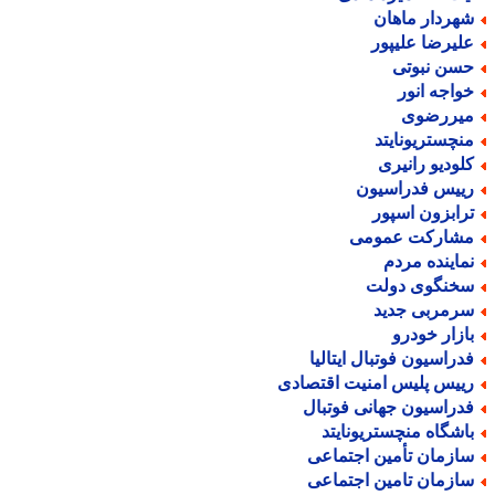
هردار ماهان
لیرضا علیپور
سن نبوتی
واجه انور
یررضوی
نچستریونایتد
لودیو رانیری
ییس فدراسیون
رابزون اسپور
شارکت عمومی
ماینده مردم
خنگوی دولت
رمربی جدید
ازار خودرو
دراسیون فوتبال ایتالیا
ییس پلیس امنیت اقتصادی
دراسیون جهانی فوتبال
اشگاه منچستریونایتد
ازمان تأمین اجتماعی
ازمان تامین اجتماعی