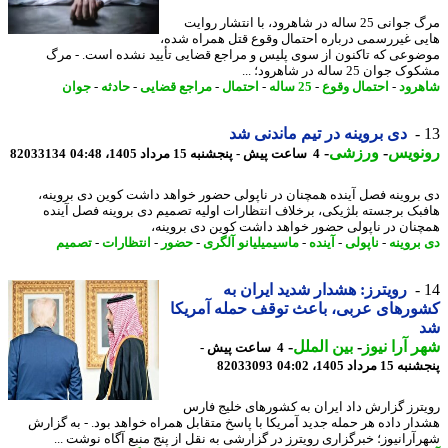
مرگ جوانی 25 ساله در شاهرود، با انتشار روایت
ی غیررسمی درباره احتمال وقوع قتل همراه شده،
وعی که تاکنون از سوی پلیس و مراجع قضایی تأیید نشده است. - مرگ
وان 25 ساله در شاهرود؛ ...
رود
-
احتمال وقوع
-
25 ساله
-
احتمال
-
مراجع قضایی
-
حادثه
-
جوان
دی بروینه در تیم ماندنی شد
نویس
-
ورزشی
-
4 ساعت پیش - پنجشنبه 15 مرداد 1405، 04:48
82033134
بروینه فصل آینده همچنان در ناپولی حضور خواهد داشت کوین دی بروینه،
بک برجسته بلژیکی، برخلاف انتظارات اولیه تصمیم دی بروینه فصل آینده
نان در ناپولی حضور خواهد داشت کوین دی بروینه،
بروینه
-
ناپولی
-
آینده
-
ماسیمیلیانو آلگری
-
حضور
-
انتظارات
-
تصمیم
رویترز: هشدار شدید ایران به
رهای عربی، باعث توقف حمله آمریکا
 آرا نیوز
-
بین الملل
-
4 ساعت پیش -
 مرداد 1405، 04:02
82033093
ترز گزارش داد ایران به کشورهای خلیج فارس
ار داده هر حمله جدید آمریکا با پاسخ متقابل همراه خواهد بود. - به گزارش
آرانیوز؛ خبرگزاری رویترز در گزارشی به نقل از پنج منبع آگاه نوشت ...