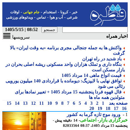
-
-
-
-
خبر
کرونا
استخدام
جام جهانی
اوقات
-
-
-
شرعی
آب و هوا
تماس
ویدئوهای ورزشی
08:52 | 1405/5/15
ار همراه
سرویسها
واکنش ها به جمله جنجالی مجری برنامه «به وقت ایران» بالا
رفت
باد شدید در راه تهران
بنگاه داری و تملک هزاران واحد مسکونی ریشه اصلی بحران در
ازار مسکن است
قیمت انواع ماهی 14 مرداد 1405
توافق نهایی با لایپزیگ: دیومانده با قراردادی 140 میلیون یورویی
ئالی می شود
فال قهوه فردا پنجشنبه 15 مرداد 1405 + تعبیر نمادها برای
تولدین همه ماه ها
حه بعد
1
2
3
4
5
6
7
8
9
10
11
12
13
14
15
20
19
18
17
ورود موج تازه گرما به کشور
گزاری بازار
-
اجتماعی
-
14 دقیقه پیش -
 مرداد 1405، 08:37
82033564