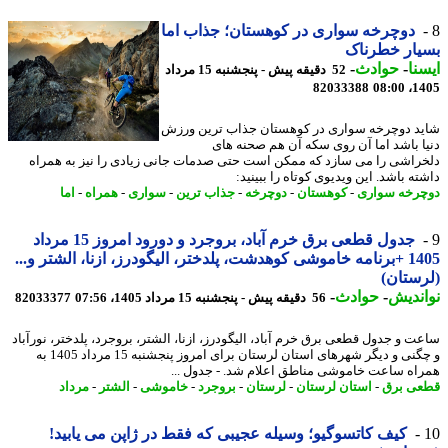
دوچرخه سواری در کوهستان؛ جذاب اما
ار خطرناک
نا
-
حوادث
-
52 دقیقه پیش - پنجشنبه 15 مرداد
82033388
1405
د دوچرخه سواری در کوهستان جذاب ترین ورزش
ا باشد اما آن روی سکه آن هم صحنه های
راشی را می سازد که ممکن است حتی صدمات جانی زیادی را نیز به همراه
ه باشد. این ویدیوی کوتاه را ببینید:
رخه سواری
-
کوهستان
-
دوچرخه
-
جذاب ترین
-
سواری
-
همراه
-
اما
جدول قطعی برق خرم آباد، بروجرد و دورود امروز 15 مرداد
1405 +برنامه خاموشی کوهدشت، پلدختر، الیگودرز، ازنا، الشتر و...
ستان)
ندیش
-
حوادث
-
56 دقیقه پیش - پنجشنبه 15 مرداد 1405، 07:56
82033377
ت و جدول قطعی برق خرم آباد، الیگودرز، ازنا، الشتر، بروجرد، پلدختر، نورآباد
و چگنی و دیگر شهرهای استان لرستان برای امروز پنجشنبه 15 مرداد 1405 به
اه ساعت خاموشی مناطق اعلام شد. - جدول ...
ی برق
-
استان لرستان
-
لرستان
-
بروجرد
-
خاموشی
-
الشتر
-
مرداد
کیف کاتسوگیو؛ وسیله عجیبی که فقط در ژاپن می یابید!