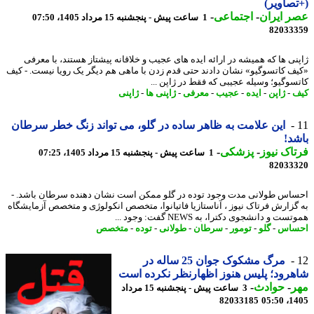
صاویر)
 ایران
-
اجتماعی
-
1 ساعت پیش - پنجشنبه 15 مرداد 1405، 07:50
82033
نی ها که همیشه در ارائه ایده های عجیب و خلاقانه پیشتاز هستند، با معرفی
ف کاتسوگیو» نشان دادند حتی قدم زدن با ماهی هم دیگر یک رویا نیست. - کیف
سوگیو؛ وسیله عجیبی که فقط در ژاپن ...
-
ژاپن
-
ایده
-
عجیب
-
معرفی
-
ژاپنی ها
-
ژاپنی
این علامت به ظاهر ساده در گلو، می تواند زنگ خطر سرطان
د!
اک نیوز
-
پزشکی
-
1 ساعت پیش - پنجشنبه 15 مرداد 1405، 07:25
82033
اس طولانی مدت وجود توده در گلو ممکن است نشان دهنده سرطان باشد. -
گزارش فرتاک نیوز ، آناستازیا فاتیانوا، متخصص انکولوژی و متخصص آزمایشگاه
ت و دانشجوی دکترا، به NEWS گفت: وجود ...
ساس
-
گلو
-
تومور
-
سرطان
-
طولانی
-
توده
-
متخصص
مرگ مشکوک جوان 25 ساله در
رود؛ پلیس هنوز اظهارنظر نکرده است
ر
-
حوادث
-
3 ساعت پیش - پنجشنبه 15 مرداد
82033185
1405