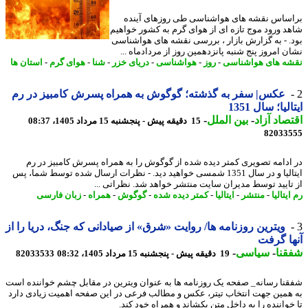
ساس نقشه های هواشناسی طی روزهای آینده
د ورود موج تازه ای از هوای گرم به کشور خواهیم
. - به گزارش بازار ، بررسی نقشه های هواشناسی
ن امروز پنج شنبه پانزدهمین روز از مردادماه ...
ه های هواشناسی
-
روز
-
هواشناسی
-
دریای خزر
-
شنا
-
هوای گرم
-
استان ها
عکس| سفر به گذشته؛ گوگوش به همراه پسرش کامبیز در رم
لیا؛ سال 1351
صاد آزاد
-
بین الملل
-
15 دقیقه پیش - پنجشنبه 15 مرداد 1405، 08:37
82033
ادامه تصویری کمتر دیده شده از گوگوش را به همراه پسرش کامبیز در رم
ایتالیا و در سال 1351 شمسی خواهید دید. - نظرات ارسال شده توسط شما، پس
تایید توسط مدیران سایت منتشر خواهد شد. نظراتی ...
یتالیا
-
منتشر
-
ایتالیا
-
کمتر دیده شده
-
گوگوش
-
همراه
-
زبان فارسی
ویترین روزنامه ها/ روایت «شرق» از صیادانی که جنگ، دریا را از
ا گرفت
نا
-
سیاسی
-
19 دقیقه پیش - پنجشنبه 15 مرداد 1405، 08:32
82033533
نا رسانه_ صفحه یک روزنامه ها به عنوان ویترین در مقابل چشم خواننده است
همین جهت انتخاب تیتر، عکس و مطالب فرعی در این صفحه اهمیت زیادی دارد
خواننده را به داخل متن بکشاند و همراه خود کند.