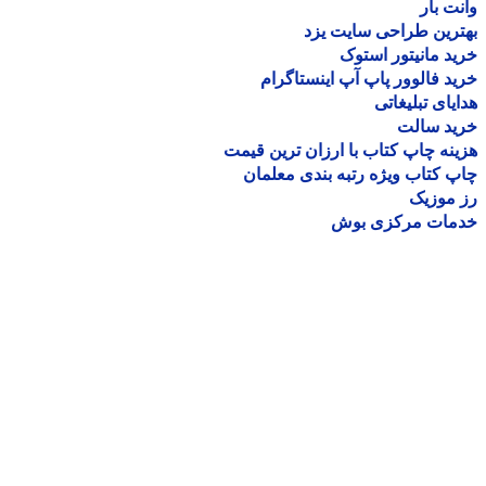
ت بار
رین طراحی سایت یزد
د مانیتور استوک
د فالوور پاپ آپ اینستاگرام
یای تبلیغاتی
ید سالت
نه چاپ کتاب با ارزان ترین قیمت
 کتاب ویژه رتبه بندی معلمان
موزیک
مات مرکزی بوش