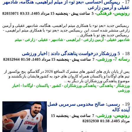
ریمیکس احساسی «بعدِ تو» از میثم ابراهیمی، هنگامه، شادمهر
لی و آرمین زارعی
نویس
-
فرهنگی
-
5 ساعت پیش - پنجشنبه 15 مرداد 1405، 03:33
82033071
یکس جدید «بعدِ تو» با همکاری میثم ابراهیمی، هنگامه، شادمهر عقیلی و آرمین
عی منتشر شده است. این ریمیکس جدید «بعدِ تو» با همکاری میثم ابراهیمی، -
یکس جدید بعدِ تو با همکاری ...
مهر عقیلی
-
آرمین زارعی
-
ابراهیمی
-
شادمهر
-
عقیلی
-
زارعی
-
میثم
5 ورزشکار درخواست پناهندگی دادند | اخبار ورزشی
نه 7
-
ورزشی
-
7 ساعت پیش - پنجشنبه 15 مرداد 1405، 01:50
82032944
پس از پایان بازی های کشور های مشترک المنافع 2026 در گلاسگو، پنج بوکسور از
 های اوگاندا و پاکستان همراه کاروان های خود به کشورهایشان بازنگشتند و
وع پناهندگی ورزشکاران بار دیگر به ...
شکار
-
پناهندگی
-
پناهندگی ورزشکاران
-
کشور
-
پاکستان
-
اوگاندا
-
اخبار
زشی
رسمی: صالح مخدومی سرمربی فصل
ده کاله
نویس
-
ورزشی
-
7 ساعت پیش - پنجشنبه 15
1، 01:38
82032930