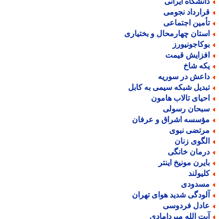
انشگاه ایرانی
رارداد نجومی
أمین اجتماعی
ستان چهارمحال و بختیاری
وکاجونیورز
فزایش قیمت
که شاخ
اعش در سوریه
بدیل شبکه سیمی به کابل
حیای تالاب هامون
بحان رسولی
ؤسسه اشراق و عرفان
رتضی نبوی
لگوی زنان
رمان خانگی
ایرن مونیخ اینتر
لیولند
سدودی
لودگی شدید هوای تهران
ادل فردوسی
یت الله میردامادی