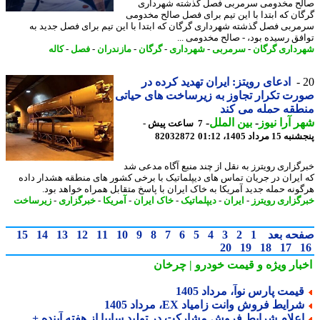
ح مخدومی سرمربی فصل گذشته شهرداری
ان که ابتدا با این تیم برای فصل صالح مخدومی
ربی فصل گذشته شهرداری گرگان که ابتدا با این تیم برای فصل جدید به
فق رسیده بود، - صالح مخدومی ...
داری گرگان
-
سرمربی
-
شهرداری
-
گرگان
-
مازندران
-
فصل
-
کاله
ادعای رویتز: ایران تهدید کرده در
ت تکرار تجاوز به زیرساخت های حیاتی
قه حمله می کند
 آرا نیوز
-
بین الملل
-
7 ساعت پیش -
 مرداد 1405، 01:12
82032872
گزاری رویترز به نقل از چند منبع آگاه مدعی شد
ایران در جریان تماس های دیپلماتیک با برخی کشور های منطقه هشدار داده
ونه حمله جدید آمریکا به خاک ایران با پاسخ متقابل همراه خواهد بود.
گزاری رویترز
-
ایران
-
دیپلماتیک
-
خاک ایران
-
آمریکا
-
خبرگزاری
-
زیرساخت
حه بعد
1
2
3
4
5
6
7
8
9
10
11
12
13
14
15
20
19
18
17
بار ویژه
و قیمت خودرو | چرخان
یمت پارس نوآ، مرداد 1405
رایط فروش وانت زامیاد EX، مرداد 1405
علام شرایط فروش مشارکت در تولید سایپا از هفته آینده +