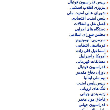
ییس فدراسیون فوتبال
یروزی انقلاب اسلامی
ورای عالی امنیت ملی
لیس امنیت اقتصادی
صل نقل و انتقالات
ستگاه های اجرایی
جلس شورای اسلامی
رمربی آلومینیوم
رماندهی انتظامی
سماعیل قلی زاده
مریکا و اسراییل
سابقات قهرمانی
دراسیون فوتبال
وران دفاع مقدس
یم ملی ایتالیا
ییس پلیس امنیت
یگ های اروپایی
تبه بندی جهانی
اچاق مواد مخدر
دراسیون جهانی