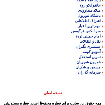
ازار طلا و سکه
انفرانکو زولا
یلاد میداوودی
اشگاه لیورپول
شراف اطلاعاتی
هم ترین اخبار
ر الکس فرگوسن
مام خمینی (ره)
قل و انتقالات
ستمری بگیران
نتونیو کونته
مرین استقلال
مایون شجریان
سعود پزشکیان
رمایه گذاران
نسخه اصلی
مه حقوق این سایت برای قطره محفوظ است. قطره مسئولیتی