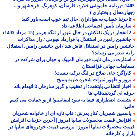
1405 +برنامه خاموشی فلارد، فارسان، کوهرنگ، فرخشهر و...
ارمحال و بختیاری )
اجرنیا خطاب به هواداران: حال تیم خوب است،باور کنید
ازمان تأمین اجتماعی اطلاعیه داد
ه هرمز (15 مرداد 1405)
انشین رامین در استقلال با قرارداد نجومی / راز مذاکرات
شین رامین در استقلال فاش شد / این جانشین رامین، استقلال
به صدر می رساند؟
ستارت درمان نایب قهرمان المپیک و جهان برای شرکت در
بقات جهانی قزاقستان
اراگر: جای صلاح در لیگ ترکیه نیست!
روز و ظهور ثمرات شجره طیبه بسیج
خبار انتظامی پایتخت؛ از تعقیب و گریز سارقان تا انهدام باند
ه ای گردنبندقاپ ها
شست اضطراری فیفا به سود اینفانتینو؛ از تو حمایت می کنیم
ی!
اسمین شجریان کنار پدرش؛ قاب تازه ای از خانواده شجریان
فزایش قیمت محصولات سایپا امروز | آخرین جزییات افزایش
ت محصولات سایپا امروز | بررسی قیمت خودروهای سایپا در
ار و کارخانه