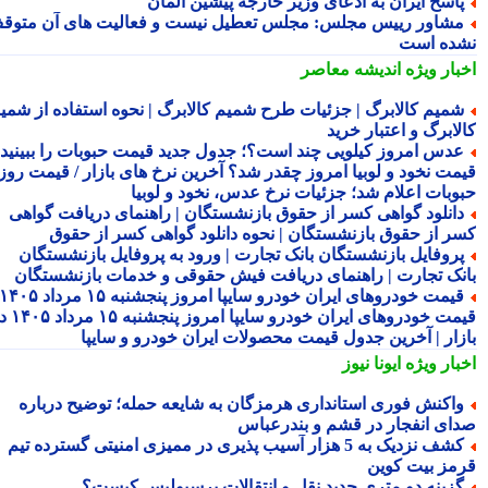
اسخ ایران به ادعای وزیر خارجه پیشین آلمان
شاور رییس مجلس: مجلس تعطیل نیست و فعالیت های آن متوقف
ده است
بار ویژه
اندیشه معاصر
میم کالابرگ | جزئیات طرح شمیم کالابرگ | نحوه استفاده از شمیم
لابرگ و اعتبار خرید
دس امروز کیلویی چند است؟؛ جدول جدید قیمت حبوبات را ببینید /
مت نخود و لوبیا امروز چقدر شد؟ آخرین نرخ های بازار / قیمت روز
وبات اعلام شد؛ جزئیات نرخ عدس، نخود و لوبیا
انلود گواهی کسر از حقوق بازنشستگان | راهنمای دریافت گواهی
ر از حقوق بازنشستگان | نحوه دانلود گواهی کسر از حقوق
روفایل بازنشستگان بانک تجارت | ورود به پروفایل بازنشستگان
نک تجارت | راهنمای دریافت فیش حقوقی و خدمات بازنشستگان
قیمت خودروهای ایران خودرو سایپا امروز پنجشنبه ۱۵ مرداد ۱۴۰۵ |
قیمت خودروهای ایران خودرو سایپا امروز پنجشنبه ۱۵ مرداد ۱۴۰۵ در
زار | آخرین جدول قیمت محصولات ایران خودرو و سایپا
بار ویژه
ایونا نیوز
اکنش فوری استانداری هرمزگان به شایعه حمله؛ توضیح درباره
ای انفجار در قشم و بندرعباس
کشف نزدیک به 5 هزار آسیب پذیری در ممیزی امنیتی گسترده تیم
مز بیت کوین
زینه دو متری جدید نقل و انتقالات پرسپولیس کیست؟