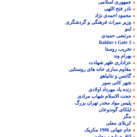
مهوری اسلامی
ادر فتح اللهی
حمود احمدی نژاد
زیر میراث فرهنگی و گردشگری
بنو
رتضی حمیدی
Baldur s Gate 
خریب روستا
هرام وند
زاداری ظهر شهادت
قاوم سازی خانه های روستایی
انتس و نتانیاهو
هر کانی سور
نده یاد مهرداد اولادی
جت الاسلام شهاب مرادی
لیس مواد مخدر تهران بزرگ
یلکای گوندوعان
نگر
ربلای معلی
م جهانی 1986 مکزیک
تاق صنایع و معادن