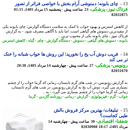
چای بابونه؛ دمنوشی آرام بخش با خواصی فراتر از تصور
اک نیوز
-
پزشکی
-
23 ساعت پیش - پنجشنبه 15 مرداد 1405، 01:15
82032
کاهش استرس و بهبود خواب تا کمک به سلامت دستگاه گوارش؛ چای بابونه یکی
مفیدترین دمنوش های گیاهی است، اما باید با آگاهی مصرف شود. - به گزارش
اک نیوز ، چای بابونه یکی از محبوب ترین ...
نه
-
دمنوش های گیاهی
-
دمنوش
-
دستگاه گوارش
-
چای
-
گیاه
-
کاهش استرس
فریب دوش آب یخ را نخورید؛ این روش ها خواب شبانه را خنک
می کند
نویس
-
پزشکی
-
27 ساعت پیش - چهارشنبه 14 مرداد 1405، 20:38
82031
گزارش رونویس، در شب های گرم تابستان، زمانی که گرما خواب را از چشم
اری می گیرد، دوش آب یخ به گزارش رونویس، در شب های گرم تابستان،
نی که گرما خواب را از چشم بسیاری می گیرد، - به ...
ب
-
گرم
-
فیزیولوژی
-
گزارش
-
زمانی
-
روزنامه گاردین
-
گرما
تبلیغات/ بهترین مرکز فروش بالش
ی کجاست؟
نا
-
اقتصادی
-
30 ساعت پیش - چهارشنبه 14
1، 18:17
82030908