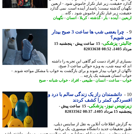
رد حقیقت، زیر غبار تکرار خاموش شود. - اربعین
بان گذشته نیست؛ پاسدار آینده است. نمی گذارد
قت، زیر غبار تکرار خاموش شود. ، گاه، ...
عین
-
آینده
-
بار
-
گذشته
-
کربلا
-
انسان
-
نگهبان
چرا بعضی شب ها ساعت 3 صبح بیدار
 شویم؟
بتر
-
پزشکی
-
15 ساعت پیش - پنجشنبه 15
1، 08:52
82033638
اری از افراد دست کم گاهی این تجربه را داشته
اند که نیمه شب، به ویژه حوالی ساعت 3 صبح،
هان از خواب بیدار شوند و برای بازگشت به خواب با مشکل مواجه شوند. -
ب انسان همیشه یک پارچه ...
ب
-
ساعت
-
انسان
-
طبیعی
-
افراد
-
خواب شبانه
-
صبح
دانشمندان راز یک زندگی سالم با درد و
ردگی کمتر را کشف کردند
نویس نیوز
-
پزشکی
-
15 ساعت پیش -
 مرداد 1405، 08:37
82033562
گزارش اطلاعات آنلاین به نقل از ساینس دیلی،
 تحقیقات جدید دانشگاه میسوری، یک برنامه
انه منظم می تواند مزایای معناداری برای سلامت جسمی و روانی داشته باشد.