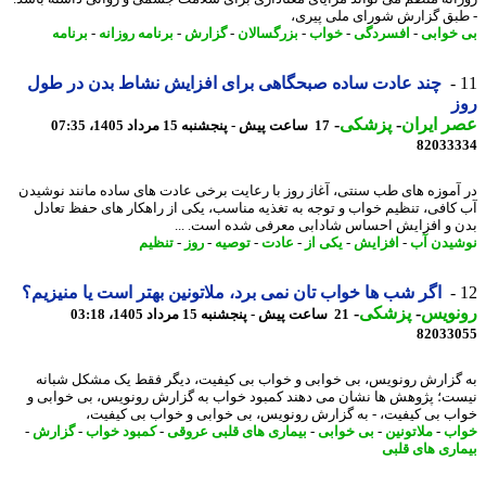
بق گزارش شورای ملی پیری،
خوابی
-
افسردگی
-
خواب
-
بزرگسالان
-
گزارش
-
برنامه روزانه
-
برنامه
چند عادت ساده صبحگاهی برای افزایش نشاط بدن در طول
ز
 ایران
-
پزشکی
-
17 ساعت پیش - پنجشنبه 15 مرداد 1405، 07:35
82033
آموزه های طب سنتی، آغاز روز با رعایت برخی عادت های ساده مانند نوشیدن
کافی، تنظیم خواب و توجه به تغذیه مناسب، یکی از راهکار های حفظ تعادل
 و افزایش احساس شادابی معرفی شده است. ...
یدن آب
-
افزایش
-
یکی از
-
عادت
-
توصیه
-
روز
-
تنظیم
اگر شب ها خواب تان نمی برد، ملاتونین بهتر است یا منیزیم؟
نویس
-
پزشکی
-
21 ساعت پیش - پنجشنبه 15 مرداد 1405، 03:18
82033
گزارش رونویس، بی خوابی و خواب بی کیفیت، دیگر فقط یک مشکل شبانه
ت؛ پژوهش ها نشان می دهند کمبود خواب به گزارش رونویس، بی خوابی و
ب بی کیفیت، - به گزارش رونویس، بی خوابی و خواب بی کیفیت،
ب
-
ملاتونین
-
بی خوابی
-
بیماری های قلبی عروقی
-
کمبود خواب
-
گزارش
-
اری های قلبی