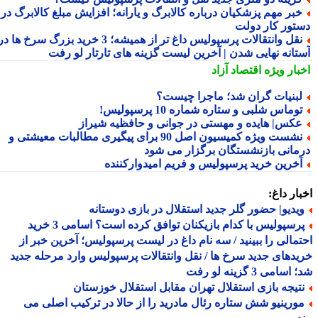
بر مهم پزشکیان درباره کالابرگ و یارانه؛ افزایش مبلغ کالابرگ در
تور کار دولت
نقل وانتقالات پرسپولیس داغ تر از همیشه؛ 3 خرید بزرگ سرخ ها در
تانه نهایی شدن | آخرین لیست گزینه های تارتار لو رفت
بار ویژه
اقتصاد آزاد
بنیات گران شد؛ ماجرا چیست؟
وماس شلبی و ستاره شماره 10 پرسپولیس!
کس| هایده و مهستی در جوانی و حافظیه شیراز
نشست ویژه کمیسیون اصل 90 برای پیگیری مطالبات معیشتی و
مانی بازنشستگان برگزار می شود
خرین خرید پرسپولیس و فریم امیدوارکننده
ار داغ:
یدیو| حضور گلر جدید استقلال در بازی دوستانه
پرسپولیس با کدام بازیکنان توافق کرده است؟ اسامی 3 خرید
مالی را ببینید / سه نام داغ در لیست پرسپولیس؛ آخرین خبر از
دهای جدید سرخ ها / نقل وانتقالات پرسپولیس وارد مرحله جدید
سامی 3 گزینه لو رفت
تیجه بازی استقلال تهران مقابل استقلال خوزستان
ورینیو شش ستاره رئال مادرید را از حالا در ترکیب اصلی می