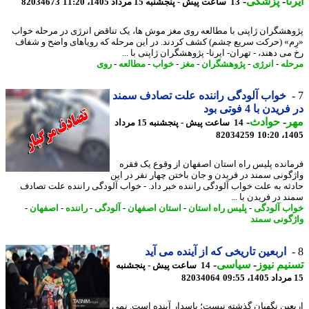
ا
-
پزشکی
-
13 ساعت پیش - پنجشنبه 15 مرداد 1405، 11:20
82034673
هشگران ژاپنی با مطالعه روی مغز موش ها، یک تناقض انرژی در مرحله خواب
م» (حرکت سریع چشم) کشف کردند. در این مرحله که رویاهای واضح و شفاف
ی دهند، - تهران- ایرنا- پژوهشگران ژاپنی با ...
له
-
انرژی
-
پژوهشگران
-
مغز
-
خواب
-
مطالعه
-
روی
خواب آلودگی راننده علت تصادف سمند
یدن با 4 فوتی بود
ر
-
حوادث
-
14 ساعت پیش - پنجشنبه 15 مرداد
82034259
1405
انده پلیس راه استان اصفهان از وقوع یک فقره
گونی سمند در فریدن و جان باختن چهار نفر در این
ثه به علت خواب آلودگی راننده خبر داد. - خواب آلودگی راننده علت تصادف
 در فریدن با ...
ب آلودگی
-
پلیس راه استان
-
استان اصفهان
-
آلودگی
-
راننده
-
اصفهان
-
گونی سمند
اربعین تاریخی که از آینده می آید
یم نیوز
-
سیاسی
-
14 ساعت پیش - پنجشنبه
82034064
عین نگهبان گذشته نیست؛ پاسدار آینده است. نمی