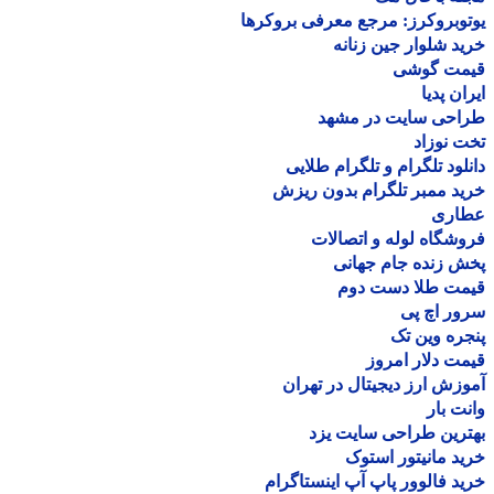
وبروکرز: مرجع معرفی بروکرها
د شلوار جین زنانه
مت گوشی
ان پدیا
احی سایت در مشهد
 نوزاد
لود تلگرام و تلگرام طلایی
د ممبر تلگرام بدون ریزش
اری
شگاه لوله و اتصالات
 زنده جام جهانی
مت طلا دست دوم
ر اچ پی
ره وین تک
ت دلار امروز
زش ارز دیجیتال در تهران
ت بار
رین طراحی سایت یزد
د مانیتور استوک
د فالوور پاپ آپ اینستاگرام