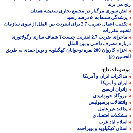
 می برند
تش سوزی مرگبار در مجتمع تجاری سعیدیه همدان
شدگی سدها به 58درصد رسید
تکذیب اعمال ضریب 2.7 برای اینترنت بین الملل از سوی سازمان
یم مقررات
ماجرای ضریب 2.7 اینترنت چیست؟ شفاف سازی رگولاتوری
اره مصرف داخلی و بین الملل
اعزام کاروان 200 نفره نوجوانان کهگیلویه و بویراحمدی به طریق
سین (ع)
ضوعات داغ:
ذاکرات ایران و آمریکا
یران و آمریکا
ائران اربعین
یروگاه خورشیدی
انتقالات پرسپولیس
دافند غیرعامل
شکلات اقتصادی
سلام آباد غرب
ستان کهگیلویه و بویراحمد