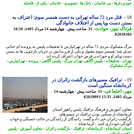
پردازها
-
بی خانمان
-
بانک ها
-
تصویری
-
خانمان
-
یکی از
-
فاصله
قتل مرد 72 ساله تهرانی به دست همسر سوم؛ اعتراف به
ن دست وپا پس از اختلاف خانوادگی
اک نیوز
-
حوادث
-
31 ساعت پیش - چهارشنبه 14 مرداد 1405، 16:50
82030
مرگ مشکوک مردی 72 ساله در تهرانپارس با تحقیقات پلیس به پرونده ای جنایی
یل شد؛ همسر سوم مقتول و یکی از فرزندانش در جریان بازجویی ها به بستن
 وپای او و خوراندن قرص خواب اعتراف کرده اند.
ان
-
تحقیقات
-
پلیس آگاهی تهران بزرگ
-
پلیس آگاهی
-
پرونده
-
تهرانپارس
-
گ مشکوک
ترافیک مسیرهای بازگشت زائران در
مانشاه سنگین است
ر
-
اجتماعی
-
33 ساعت پیش - چهارشنبه 14
1، 15:35
82029893
ون آموزش و فرهنگ ترافیک پلیس راهور استان
انشاه از سنگین بودن ترافیک در مسیرهای
گشت زائران خبر داد و گفت: رانندگان از رانندگی در حالت خستگی و خواب
دگی خودداری کنند. - کرمانشاه- ...
ان کرمانشاه
-
کرمانشاه
-
ترافیک
-
بازگشت زائران
-
معاون آموزش
-
پلیس
ور
-
استان