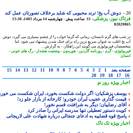
دوش آب یخ؛ ترند محبوبی که شاید برخلاف تصورتان عمل کند
اک نیوز
-
پزشکی
-
33 ساعت پیش - چهارشنبه 14 مرداد 1405، 15:30
82029
شب های گرم تابستان، زمانی که گرما خواب را از چشم بسیاری می گیرد، دوش
یخ اغلب به عنوان سریع ترین راه برای خنک شدن پیشنهاد می شود. اما
صصان فیزیولوژی می گویند این راهکار، - به گزارش ...
یولوژی
-
گرم
-
روزنامه گاردین
-
هورمون
-
وضعیت هشدار
-
رگ های خونی
-
ان
حه بعد
1
2
3
4
5
6
7
8
9
10
11
12
13
14
15
20
19
18
17
بار ویژه
روز نو
وسف پزشکیان: اگر دولت شکست بخورد، ایران شکست می خورد
یمت گذاری عجیب ایران خودرو؛ کارخانه از بازار جلو زد!
قای رضاییان؛ دیگر به شرافتت قسم نخور!
ویت دستور تعطیلی تنها مدرسه ایرانی را صادر کرد
اسخ قوه قضاییه به ادعای جنجالی درباره شهادت علی لاریجانی
بار ویژه
تک ناک