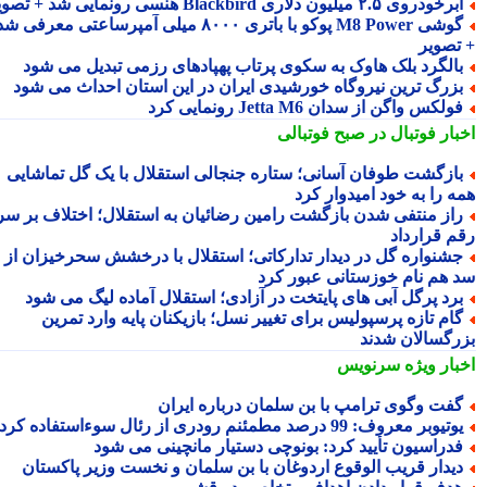
رخودروی ۲.۵ میلیون دلاری Blackbird هنسی رونمایی شد + تصویر
گوشی M8 Power پوکو با باتری ۸۰۰۰ میلی آمپرساعتی معرفی شد
تصویر
الگرد بلک هاوک به سکوی پرتاب پهپادهای رزمی تبدیل می شود
زرگ ترین نیروگاه خورشیدی ایران در این استان احداث می شود
ولکس واگن از سدان Jetta M6 رونمایی کرد
بار فوتبال در صبح فوتبالی
ازگشت طوفان آسانی؛ ستاره جنجالی استقلال با یک گل تماشایی
ه را به خود امیدوار کرد
از منتفی شدن بازگشت رامین رضائیان به استقلال؛ اختلاف بر سر
م قرارداد
شنواره گل در دیدار تدارکاتی؛ استقلال با درخشش سحرخیزان از
 هم نام خوزستانی عبور کرد
رد پرگل آبی های پایتخت در آزادی؛ استقلال آماده لیگ می شود
ام تازه پرسپولیس برای تغییر نسل؛ بازیکنان پایه وارد تمرین
رگسالان شدند
بار ویژه
سرنویس
فت وگوی ترامپ با بن سلمان درباره ایران
تیوبر معروف: 99 درصد مطمئنم رودری از رئال سوءاستفاده کرد
دراسیون تأیید کرد: بونوچی دستیار مانچینی می شود
یدار قریب الوقوع اردوغان با بن سلمان و نخست وزیر پاکستان