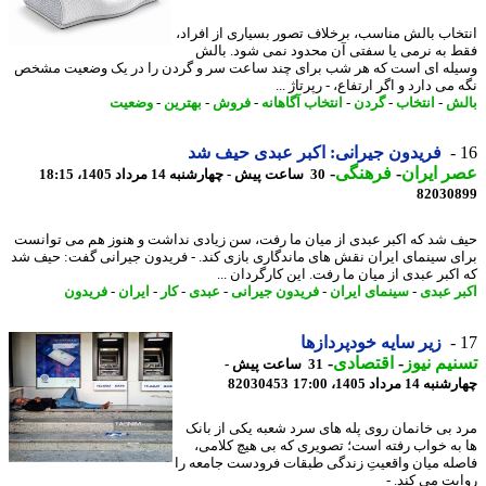
خاب بالش مناسب، برخلاف تصور بسیاری از افراد،
 به نرمی یا سفتی آن محدود نمی شود. بالش
له ای است که هر شب برای چند ساعت سر و گردن را در یک وضعیت مشخص
می دارد و اگر ارتفاع، - رپرتاژ ...
ش
-
انتخاب
-
گردن
-
انتخاب آگاهانه
-
فروش
-
بهترین
-
وضعیت
فریدون جیرانی: اکبر عبدی حیف شد
 ایران
-
فرهنگی
-
30 ساعت پیش - چهارشنبه 14 مرداد 1405، 18:15
82030
 شد که اکبر عبدی از میان ما رفت، سن زیادی نداشت و هنوز هم می توانست
ی سینمای ایران نقش های ماندگاری بازی کند. - فریدون جیرانی گفت: حیف شد
اکبر عبدی از میان ما رفت. این کارگردان ...
ر عبدی
-
سینمای ایران
-
فریدون جیرانی
-
عبدی
-
کار
-
ایران
-
فریدون
زیر سایه خودپردازها
یم نیوز
-
اقتصادی
-
31 ساعت پیش -
14 مرداد 1405، 17:00
82030453
 بی خانمان روی پله های سرد شعبه یکی از بانک
به خواب رفته است؛ تصویری که بی هیچ کلامی،
له میان واقعیتِ زندگی طبقات فرودست جامعه را
یت می کند. -