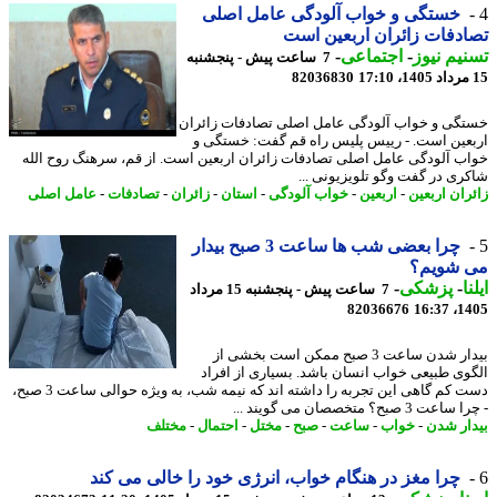
خستگی و خواب آلودگی عامل اصلی
دفات زائران اربعین است
یم نیوز
-
اجتماعی
-
7 ساعت پیش - پنجشنبه
82036830
گی و خواب آلودگی عامل اصلی تصادفات زائران
عین است. - رییس پلیس راه قم گفت: خستگی و
ب آلودگی عامل اصلی تصادفات زائران اربعین است. از قم، سرهنگ روح الله
ری در گفت وگو تلویزیونی ...
ران اربعین
-
اربعین
-
خواب آلودگی
-
استان
-
زائران
-
تصادفات
-
عامل اصلی
چرا بعضی شب ها ساعت 3 صبح بیدار
 شویم؟
ا
-
پزشکی
-
7 ساعت پیش - پنجشنبه 15 مرداد
82036676
1405
بیدار شدن ساعت 3 صبح ممکن است بخشی از
وی طبیعی خواب انسان باشد. بسیاری از افراد
دست کم گاهی این تجربه را داشته اند که نیمه شب، به ویژه حوالی ساعت 3 صبح،
ت 3 صبح؟ متخصصان می گویند ...
ار شدن
-
خواب
-
ساعت
-
صبح
-
مختل
-
احتمال
-
مختلف
چرا مغز در هنگام خواب، انرژی خود را خالی می کند