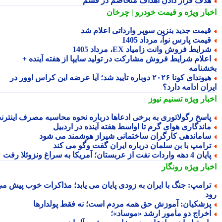
دف قرار دادن اهداف متخاصم در قشم
بار ویژه
و قیمت خودرو | چرخان
یمت جدید بنزین سوپر وارداتی اعلام شد
یمت پارس نوآ، مرداد 1405
رایط فروش وانت زامیاد EX، مرداد 1405
علام شرایط فروش مشارکت در تولید سایپا از هفته آینده +
شنامه
هیوندای کونا ۲۰۲۶ دوباره تأیید شد؛ آیا عرضه این کراس اوور در
ان ادامه دارد؟
بار ویژه
تسنیم نیوز
اسخ رگولاتوری به برخی ادعاها درباره نحوه محاسبه مصرف اینترنت
اندگاری هوای گرم تا اواسط هفته آینده در اردبیل
اماندهی کارگران ساختمانی شیراز هوشمند می شود
رامپ با بن سلمان درباره ایران گفت وگو می کند
ن 4 دهه واردات نفت از عربستان؛ آمریکا به سراغ ونزوئلا رفت
بار ویژه
رونگار
رامپ: جنگ با ایران به زودی پایان می یابد؛ مذاکرات خوب پیش می
د
زشکیان: آموزش حق همه مردم است؛ نه فقط پولدارها
خراج دو مأمور ارشد «موساد»؛