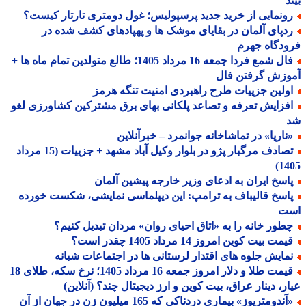
د
ونمایی از خرید جدید پرسپولیس؛ غول دومتری تارتار کیست؟
دپای آلمان در بقایای موشک ها و پهپادهای کشف شده در
دگاه جهرم
فال شمع فردا جمعه 16 مرداد 1405؛ طالع متولدین تمام ماه ها +
وزش گرفتن فال
ولین جزییات طرح راهبردی امنیت تنگه هرمز
فزایش تعرفه و تصاعد پلکانی بهای برق مشترکین کشاورزی لغو
ناریا» در تماشاخانه جوانمرد – خبرآنلاین
تصادف مرگبار پژو در بلوار وکیل آباد مشهد + جزییات (15 مرداد
14
اسخ ایران به ادعای وزیر خارجه پیشین آلمان
اسخ قالیباف به ترامپ: این دیپلماسی نمایشی، شکست خورده
ت
طور خانه را به «اتاق احیای روان» مردان تبدیل کنیم؟
مت بیت کوین امروز 14 مرداد 1405 چقدر است؟
مایش جلوه های اقتدار لرستانی ها در اجتماعات شبانه
قیمت طلا و دلار امروز جمعه 16 مرداد 1405؛ نرخ سکه، طلای 18
ر، دینار عراق، بیت کوین و ارز دیجیتال چند؟ (آنلاین)
«آندومتریوز» بیماری دردناکی که 165 میلیون زن در جهان از آن