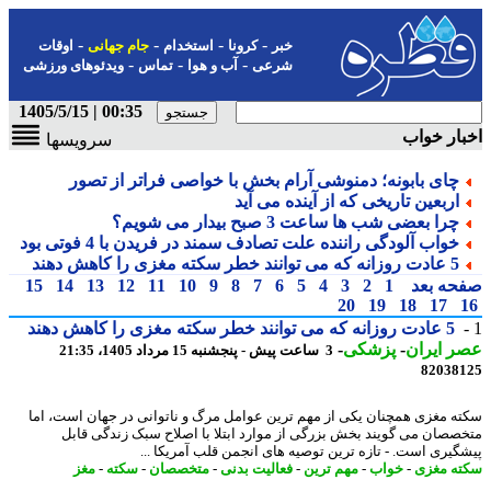
-
-
-
-
خبر
کرونا
استخدام
جام جهانی
اوقات
-
-
-
شرعی
آب و هوا
تماس
ویدئوهای ورزشی
00:35 | 1405/5/15
ار خواب
سرویسها
چای بابونه؛ دمنوشی آرام بخش با خواصی فراتر از تصور
اربعین تاریخی که از آینده می آید
چرا بعضی شب ها ساعت 3 صبح بیدار می شویم؟
خواب آلودگی راننده علت تصادف سمند در فریدن با 4 فوتی بود
5 عادت روزانه که می توانند خطر سکته مغزی را کاهش دهند
حه بعد
1
2
3
4
5
6
7
8
9
10
11
12
13
14
15
20
19
18
17
5 عادت روزانه که می توانند خطر سکته مغزی را کاهش دهند
 ایران
-
پزشکی
-
3 ساعت پیش - پنجشنبه 15 مرداد 1405، 21:35
82038
ه مغزی همچنان یکی از مهم ترین عوامل مرگ و ناتوانی در جهان است، اما
صصان می گویند بخش بزرگی از موارد ابتلا با اصلاح سبک زندگی قابل
گیری است. - تازه ترین توصیه های انجمن قلب آمریکا ...
ه مغزی
-
خواب
-
مهم ترین
-
فعالیت بدنی
-
متخصصان
-
سکته
-
مغز