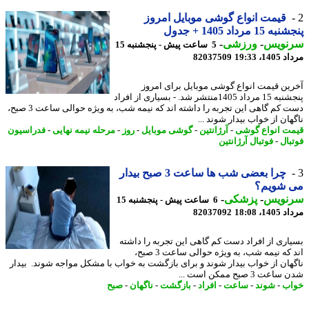
قیمت انواع گوشی موبایل امروز
15 مرداد 1405 + جدول
نویس
-
ورزشی
-
5 ساعت پیش - پنجشنبه 15
1، 19:33
82037509
ین قیمت انواع گوشی موبایل برای امروز
پنجشنبه 15 مرداد 1405منتشر شد. - بسیاری از افراد
دست کم گاهی این تجربه را داشته اند که نیمه شب، به ویژه حوالی ساعت 3 صبح،
ان از خواب بیدار شوند ...
ت انواع گوشی
-
آرژانتین
-
گوشی موبایل
-
روز
-
مرحله نیمه نهایی
-
فدراسیون
بال
-
فوتبال آرژانتین
چرا بعضی شب ها ساعت 3 صبح بیدار
 شویم؟
نویس
-
پزشکی
-
6 ساعت پیش - پنجشنبه 15
1، 18:08
82037092
اری از افراد دست کم گاهی این تجربه را داشته
اند که نیمه شب، به ویژه حوالی ساعت 3 صبح،
هان از خواب بیدار شوند و برای بازگشت به خواب با مشکل مواجه شوند. بیدار
ت 3 صبح ممکن است ...
ب
-
شوند
-
ساعت
-
افراد
-
بازگشت
-
ناگهان
-
صبح