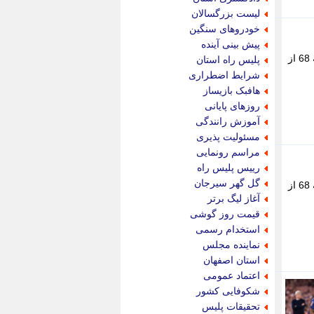
پویه آنلاین
لیست بزرگسالان
پیام نفت
خودروهای سنگین
تابناک
پیش بینی آینده
تازه نیوز
ستاره این بازی رافینیا بود که دو بار گلزنی کرد. دیگر گل میزبان را کانسلو به ثمر رساند. برای بتیس نیز ایسکو در دقیقه 68 از
پلیس راه استان
تبیان
شرایط اضطراری
تجارت نیوز
هافبک بازیساز
تحریریه
روزهای پایانی
ترابر نیوز
آموزش رانندگی
ترفندباز
مسئولیت پذیری
تریبون اقتصاد
مراسم رونمایی
تسنیم نیوز
رییس پلیس راه
تک ناک
گل گهر سیرجان
ستاره این بازی رافینیا بود که دو بار گلزنی کرد. دیگر گل میزبان را کانسلو به ثمر رساند. برای بتیس نیز ایسکو در دقیقه 68 از
تکراتو
آغاز لیگ برتر
توریسم آنلاین
قیمت روز گوشی
تولید نیوز
استخدام رسمی
تیتر فوری
نماینده مجلس
تیکنا
استان اصفهان
جاب ویژن
اعتماد عمومی
جار نیوز
شکوفایی کشور
جالبتر
تحقیقات پلیس