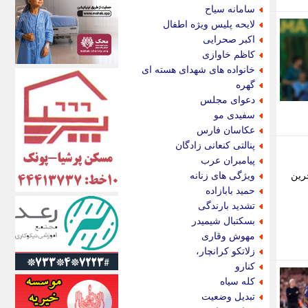
اکونیوز
سامانه سیاح
الف
لایحه پلیس ویژه اطفال
انتشار آنلاین
اکبر صحرایی
اندیشه قرن
کاظم خاوازی
اندیشه معاصر
خانواده های شهدای هسته ای
اندیشه ها
گهره
انرژی پرس
دعوای مجلس
ای استخدام
سفیدی مو
ایتنا
عکاسان فارس
ایراف
پنالتی کنعانی زادگان
ایران آرت
پیامبران عرب
ایران آنلاین
خرین
ویژگی های زنانه
ایران زندگی
حمید بابازاده
ایران فوری
تشدید بارندگی
ایرانی روز
بسکتبال شیمیدر
ایرانیتال
مهوش وقاری
ایرنا
زلاتکو کرانچار،
ایسکانیوز
کنارو
ایسنا
کله سیاه
ایکنا
تبدیل وضعیت
ایلنا