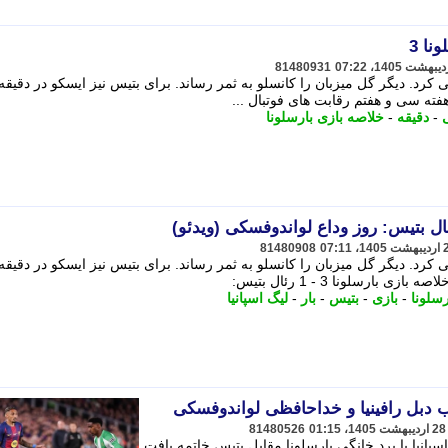
نا 3
81480931
فته سی و هفتم رقابت های فوتبال ...
-
دقیقه
-
خلاصه بازی بارسلونا
81480908
ارسلونا 3 - 1 رئال بتیس:
رسلونا
-
بازی
-
بتیس
-
بار
-
لیگ اسپانیا
 دبل رافینیا و خداحافظی لواندوفسکی
81480526
پانیا با برد خانگی بارسلونا مقابل بتیس خاتمه یافت.