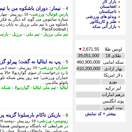
بازار کار
افغانستان
نیمار: دوران باشکوه من با تیم
4 -
تاجیکستان
-
-
پارس فوتبال
ورزشی
10 روز پیش - چهارشنبه 7 مرداد 1405، 16:27
ویدئو های ورزشی
ستاره سانتوس می گوید که دیگر به فکر ب
طنز و کاریکاتور
باشکوه من با تیم ملی برزیل به پایان رسی
بازار آتی سکه
| ParsFootball.
تیم ملی برزیل
-
تیم ملی
-
برزیل
-
بارسل
اونس طلا
2,671.55
▼
طلای 18
39,051,000
پپ به ایتالیا نه گفت؛ پیرلو گز
5 -
سکه امامی
460,900,000
-
-
جماران
ورزشی
15 روز پیش - جمعه 2 مرداد 1405، 18:00
بهار ازادی
410,200,000
با رد درخواست از سوی گواردیولا حالا پیر
دلار امریکا
جماران ورزشی؛ چند روز پیش شبکه تلویز
یورو
پائولو مالدینی ...
ایتالیا
-
تیم ملی ایتالیا
-
گواردیولا
-
شبکه ت
لیر ترکیه
درهم امارات
پوند انگلیس
بیت کویین
بیشتر + کد نمایش
بازیکن ناکام بارسلونا گزینه 
6 -
-
-
رونویس
ورزشی
19 روز پیش - دوشنبه 29 تیر 1405، 17:13
در شرایطی که باشگاه پرسپولیس همچنان 
سرشناس نقل وانتقالات فوتبال جهان با انت