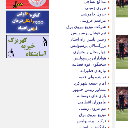
مدافع نساجی
اینتیتر
نیروی زمینی
ایونا نیوز
جدول خاموشی
بازتاب آنلاین
مراسم عروسی
باشگاه خبرنگاران
شرکت توزیع نیروی برق
باغستان نیوز
تیم فوتبال پرسپولیس
بامبوک
رییس پلیس راه استان
ببین و بخون
بزرگسالان پرسپولیس
بدینسان
چهارمحال و بختیاری
بنکر
هواداران پرسپولیس
بیت ران
سخنگوی قوه قضاییه
پارس فوتبال
نیازهای فناورانه
پارسینه
نماینده ولی فقیه
پارسینه پلاس
امام جمعه شهرکرد
پاز آنلاین
مشاور رییس جمهور
پاس گل
بازی های دوستانه
پانا
مأموران انتظامی
پرتو نیوز
تیم نیروی زمینی
پرسون
توزیع نیروی برق
پنجره نیوز
ترکیب پرسپولیس
پویامگ
دادگستری استان