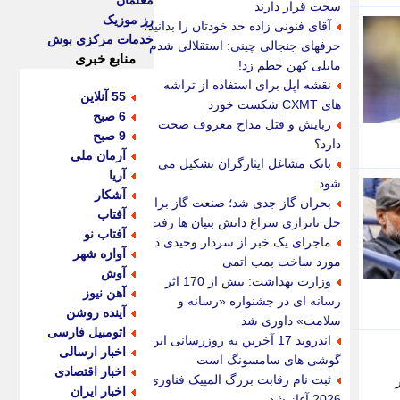
معلمان
سخت قرار دارند
رز موزیک
آقای فنونی زاده حد خودتان را بدانید/
خدمات مرکزی بوش
حرفهای جنجالی چینی: استقلالی شدم
منابع خبری
مایلی کهن خطم زد!
نقشه اپل برای استفاده از تراشه
55 آنلاین
های CXMT شکست خورد
6 صبح
ربایش و قتل مداح معروف صحت
9 صبح
دارد؟
آرمان ملی
بانک مشاغل ایثارگران تشکیل می
آریا
شود
آشکار
بحران گاز جدی شد؛ صنعت گاز برای
آفتاب
حل ناترازی سراغ دانش بنیان ها رفت
آفتاب نو
ماجرای یک خبر از سردار وحیدی در
آوازه شهر
مورد ساخت بمب اتمی
آوش
وزارت بهداشت: بیش از 170 اثر
آهن نیوز
رسانه ای در جشنواره «رسانه و
آینده روشن
سلامت» داوری شد
اتومبیل فارسی
اندروید 17 آخرین به روزرسانی این
اخبار ارسالی
گوشی های سامسونگ است
اخبار اقتصادی
ثبت نام رقابت بزرگ المپیک فناوری
اخبار ایران
2026 آغاز شد