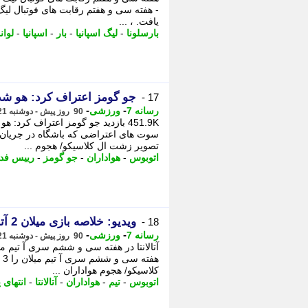
- هفته سی و هفتم رقابت های فوتبال لیگ 
یافت. ، ...
بارسلونا
-
لیگ اسپانیا
-
بار
-
اسپانیا
-
لوا
جو گومز اعتراف کرد: هو شد
17 -
-
-
رسانه 7
ورزشی
90 روز پیش - دوشنبه 21 اردیبهشت 1405، 04:20
451.9K بازدید جو گومز اعتراف کرد:
سوت های اعتراضی که باشگاه در جریان ب
تصویر زشت ال کلاسیکو/ هجوم ...
اتوبوس
-
هواداران
-
جو گومز
-
رییس فدر
ویدیو: خلاصه بازی میلان 2 آتالانتا 3
18 -
-
-
رسانه 7
ورزشی
90 روز پیش - دوشنبه 21 اردیبهشت 1405، 04:00
کلاسیکو/ هجوم هواداران ...
اتوبوس
-
تیم
-
هواداران
-
آتالانتا
-
انتهای پ