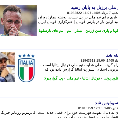
 ملی برزیل به پایان رسید
81982522
ازی برای تیم ملی برزیل نیست. نوشته نیمار: دوران
د اولین بار در پارس فوتبال | خبرگزاری فوتبال ایران
ونا و پاری سن ژرمن
-
نیمار
-
تیم
-
تیم های بارسلونا
ینه شد
81943618
لو گزینه اصلی هدایت تیم ملی فوتبال ایتالیا است. -
یونی اسکای اسپورت ایتالیا گزارش داده بود که
لویزیونی
-
فوتبال ایتالیا
-
تیم ملی
-
پپ گواردیولا
پرسپولیس شد
81913759
به دنبال تقویت فهرست خود برای فصل جدید است، فابریتزیو رومانو خبرنگار
شار پیامی در توییترش خبر داده که. - در ...