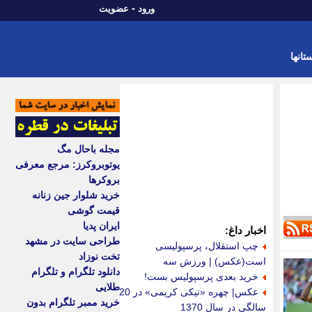
-
ورود
عضویت
تانها
مجله باحال مگ
یوتوبروکرز: مرجع معرفی
بروکرها
خرید شلوار جین زنانه
قیمت گوشی
ایران پدیا
اخبار داغ:
طراحی سایت در مشهد
چپ استقلال، پرسپولیسی
تخت نوزاد
است(عکس) | ورزش سه
دانلود تلگرام و تلگرام
خرید بعدی پرسپولیس بست!
طلایی
عکس| چهره «نیکی کریمی» در 20
خرید ممبر تلگرام بدون
سالگی در سال 1370