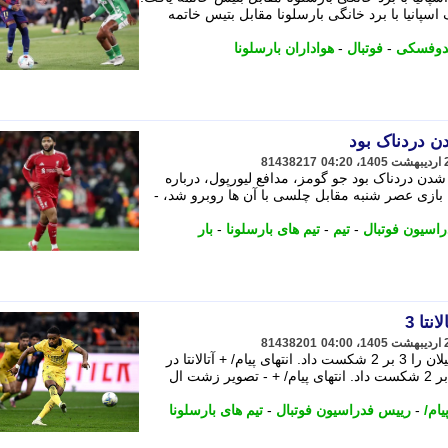
اسپانیا با برد خانگی بارسلونا مقابل بتیس خاتمه
ندوفسکی
-
فوتبال
-
هواداران بارسلونا
ن دردناک بود
81438217
 هو شدن دردناک بود جو گومز، مدافع لیورپول، درباره
ازی عصر شنبه مقابل چلسی با آن ها روبرو شد، -
اسیون فوتبال
-
تیم
-
تیم های بارسلونا
-
بار
81438201
آتالانتا در هفته سی و ششم سری آ تیم میلان را 3 بر 2 شکست داد. انتهای پیام/ + آتالانتا در
هفته سی و ششم سری آ تیم میلان را 3 بر 2 شکست داد. انتهای پیام/ + - تصویر زشت ال
یام/
-
رییس فدراسیون فوتبال
-
تیم های بارسلونا