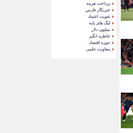
جام جم
پرداخت هزینه
جدید پرس
خبرنگار فارس
جماران
تقویت اعتماد
جوان ایرانی
لیگ های پایه
جهان مانا
میلیون دلار
جهان نگر
خاطره انگیز
جهان نیوز
حوزه اقتصاد
چطور
معاونت علمی
چمپیونات
چمدون
چه خبر
حادثه 24
حرف تو
حوادث پلاس
حوزه نیوز
خبر آنلاین
خبر جنوب
خبر سیاسی
خبر گردون
خبر ورزشی
خبرجو