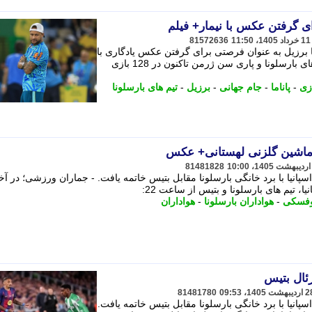
ای گرفتن عکس با نیمار+ فیلم
81572636
 با برزیل به عنوان فرصتی برای گرفتن عکس یادگاری با
نیمار استفاده کردند. - ستاره پیشین تیم های بارسلونا و پاری سن ژرمن تاکنون در 128 بازی
زی
-
پاناما
-
جام جهانی
-
برزیل
-
تیم های بارسلونا
ا ماشین گلزنی لهستانی+ عکس
81481828
پانیا با برد خانگی بارسلونا مقابل بتیس خاتمه یافت. - جماران ورزشی؛ در آ
ا، تیم های بارسلونا و بتیس از ساعت 22:
وفسکی
-
هواداران بارسلونا
-
هواداران
رئال بتیس
81481780
پانیا با برد خانگی بارسلونا مقابل بتیس خاتمه یافت.