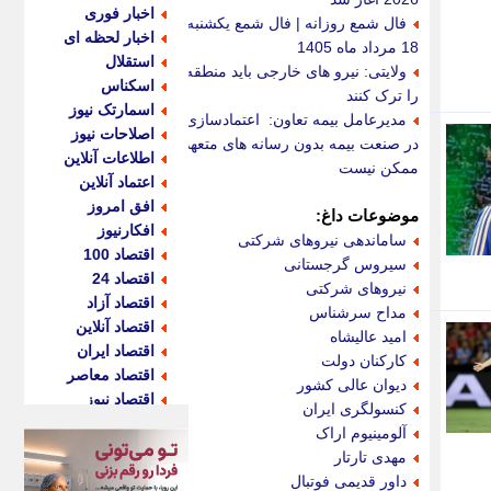
اخبار فوری
فال شمع روزانه | فال شمع یکشنبه
اخبار لحظه ای
18 مرداد ماه 1405
استقلال
ولایتی: نیرو های خارجی باید منطقه
اسکناس
را ترک کنند
اسمارتک نیوز
مدیرعامل بیمه تعاون: اعتمادسازی
اصلاحات نیوز
در صنعت بیمه بدون رسانه های متعهد
اطلاعات آنلاین
ممکن نیست
اعتماد آنلاین
افق امروز
موضوعات داغ:
افکارنیوز
ساماندهی نیروهای شرکتی
اقتصاد 100
سیروس گرجستانی
اقتصاد 24
نیروهای شرکتی
اقتصاد آزاد
مداح سرشناس
اقتصاد آنلاین
امید عالیشاه
اقتصاد ایران
کارکنان دولت
اقتصاد معاصر
دیوان عالی کشور
اقتصاد نیوز
کنسولگری ایران
اکو ایران
آلومینیوم اراک
اکوفارس
مهدی تارتار
اکونگار
داور قدیمی فوتبال