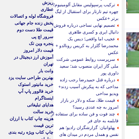
ریزش
ترکیب پرسپولیس مقابل آلومینیوم/
عطاری
چهره تیم تارتار برای استقبال از لیگ
فروشگاه لوله و اتصالات
برتر +عکس
پخش زنده جام جهانی
تصمیم نهایی نساجی درباره فروش
قیمت طلا دست دوم
دانیال ایری و کسری طاهری
سرور اچ پی
عجیب اما واقعی؛ دیس بک
پنجره وین تک
محمدرضا گلزار به کریس رونالدو +
قیمت دلار امروز
عکس
آموزش ارز دیجیتال در
سرپرست روابط عمومی شرکت
تهران
ملی گاز ایران منصوب شد؛ سعید
وانت بار
داوری پور
بهترین طراحی سایت یزد
درباره قتل حمیدرضا رجب زاده
خرید مانیتور استوک
مداحی که به پیکرش آسیب زدند+
خرید فالوور پاپ آپ
ویدیو مداحی
اینستاگرام
قیمت طلا، سکه و دلار در بازار
هدایای تبلیغاتی
امروز به چه عددی رسید؟
خرید سالت
چند فوت و فن ساده برای ستفاده از
هزینه چاپ کتاب با ارزان
قابلمه به جای فر
ترین قیمت
پهلوانیان: گزارشگران رادیو؛ هم
چاپ کتاب ویژه رتبه بندی
نفس و همدل مردم در میدان های