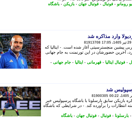
و رومانو
-
فوتبال
-
فوتبال جهان
-
بازیکن
-
باشگاه
ردیولا وارد مذاکره شد
81913708
ربی پیشین منچسترسیتی آغاز شده است. - ایتالیا که
رد، آخرین حضورشان در این تورنمنت به جام جهانی
ل
-
فوتبال ایتالیا
-
قهرمانی
-
ایتالیا
-
جام جهانی
-
پرسپولیس شد
81900305
ه بازیکن سابق بارسلونا با باشگاه پرسپولیس خبر
ته انتظارات را برآورده کند. - در شرایطی که باشگاه
بارسلونا
-
فوتبال
-
فوتبال جهان
-
باشگاه