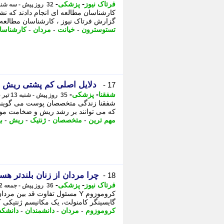
-
-
فرتاک نیوز
پزشکی
32 روز پیش - سه شنبه 16 تیر 1405، 12:00
کارشناسان مطالعه ای انجام دادند که نش
گزارش فرتاک نیوز ، کارشناسان مطالعه ای
تستوسترون
-
خیانت
-
مردان
-
کارشناسا
دلایل اصلی کم پشتی ریش م
17 -
-
-
شفقنا
پزشکی
35 روز پیش - شنبه 13 تیر 1405، 13:45
شفقنا زندگی متخصصان پوست می گویند ژ
که می توانند بر رشد ریش و ضخامت موها
مهم ترین
-
متخصصان
-
ژنتیک
-
ریش
-
ب
چرا مردان از زنان بلندتر هست
18 -
-
-
فرتاک نیوز
پزشکی
36 روز پیش - جمعه 12 تیر 1405، 17:10
کروموزوم Y مسئول تفاوت قد بی
گایسینگر کامنولث، یک مکانیسم ژنتیکی ک
کروموزوم
-
مردان
-
دانشمندان
-
دانشکد