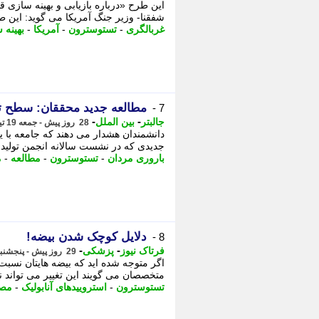
این طرح «درباره بازیابی و بهینه سازی
شفقنا- وزیر جنگ آمریکا می گوید: این طرح
غربالگری
-
تستوسترون
-
آمریکا
-
بهینه 
مطالعه جدید محققان: سطح تستوسترون مردان
7 -
-
-
جالبتر
بین الملل
28 روز پیش - جمعه 19 تیر 1405، 22:32
دانشمندان هشدار می دهند که جامعه با 
جدیدی که در نشست سالانه انجمن تولید م
باروری مردان
-
تستوسترون
-
مطالعه
-
م
دلایل کوچک شدن بیضه!
8 -
-
-
فرتاک نیوز
پزشکی
29 روز پیش - پنجشنبه 18 تیر 1405، 23:55
اگر متوجه شده اید که بیضه هایتان نسبت
متخصصان می گویند این تغییر می تواند نشا
تستوسترون
-
استروییدهای آنابولیک
-
مص