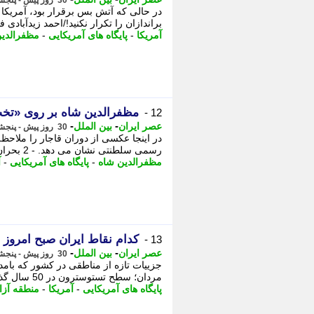
30 روز پیش - پنجشنبه 18 تیر 1405، 10:05
براندازان را تکرار نکنید!/احمد زیدآبادی 
آمریکا
-
پایگاه های آمریکایی
-
مظفرالدی
مظفرالدین شاه بر روی «ت
12 -
-
-
عصر ایران
بین الملل
30 روز پیش - پنجشنبه 18 تیر 1405، 09:45
در اینجا عکسی از دوران قاجار را ملاح
رسمی سلطنتی نشان می دهد. - 2 بحران خاموش سلامت مردان؛ سطح تستوسترون در 50 سال ...
مظفرالدین شاه
-
پایگاه های آمریکایی
-
آ
کدام نقاط ایران صبح امروز
13 -
-
-
عصر ایران
بین الملل
30 روز پیش - پنجشنبه 18 تیر 1405، 09:45
مردان؛ سطح تستوسترون در 50 سال گذشته نصف شده است در مغز افراطی ها چه می گذرد؟ ...
پایگاه های آمریکایی
-
آمریکا
-
منطقه آزاد