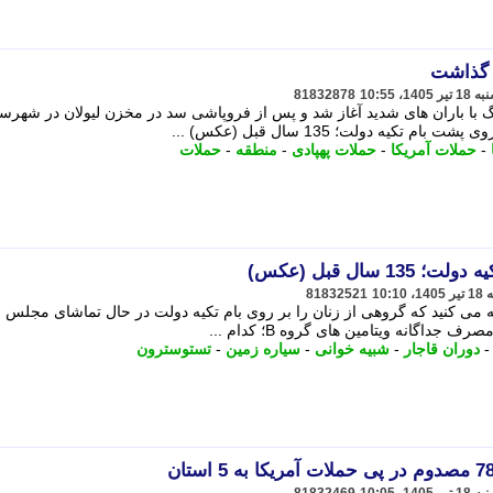
81832878
با باران های شدید آغاز شد و پس از فروپاشی سد در مخزن لیولان در شهرست
-
حملات آمریکا
-
حملات پهپادی
-
منطقه
-
حملات
سال قبل (عکس)
81832521
ه می کنید که گروهی از زنان را بر روی بام تکیه دولت در حال تماشای مجلس 
دوران قاجار
-
شبیه خوانی
-
سیاره زمین
-
تستوسترون