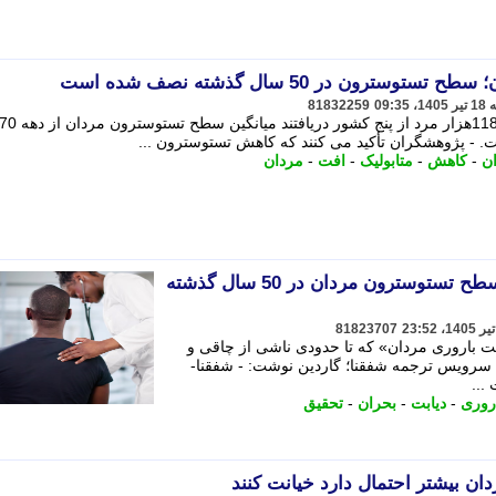
ون در 50 سال گذشته نصف شده است
81832259
پژوهشگران با بررسی داده های بیش از 118هزار مرد از پ
ن
-
کاهش
-
متابولیک
-
افت
-
مردان
یک تحقیق جنجالی: میانگین سطح تستوسترون مردان در 50 سال گذشته
81823707
 باروری مردان» که تا حدودی ناشی از چاقی و
سرویس ترجمه شفقنا؛ گاردین نوشت: - شفقنا-
...
روری
-
دیابت
-
بحران
-
تحقیق
ان بیشتر احتمال دارد خیانت کنند