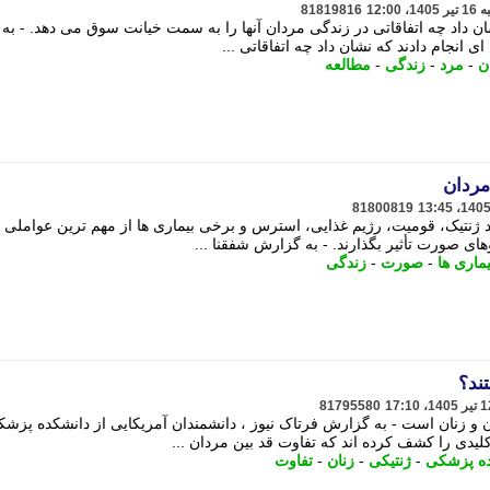
81819816
ان داد چه اتفاقاتی در زندگی مردان آنها را به سمت خیانت سوق می دهد. - به
 انجام دادند که نشان داد چه اتفاقاتی ...
ن
-
مرد
-
زندگی
-
مطالعه
ردان
81800819
نتیک، قومیت، رژیم غذایی، استرس و برخی بیماری ها از مهم ترین عواملی 
ی صورت تأثیر بگذارند. - به گزارش شفقنا ...
یماری ها
-
صورت
-
زندگی
ند؟
81795580
ن مردان و زنان است - به گزارش فرتاک نیوز ، دانشمندان آمریکایی از دانشکده پزش
لیدی را کشف کرده اند که تفاوت قد بین مردان ...
ه پزشکی
-
ژنتیکی
-
زنان
-
تفاوت