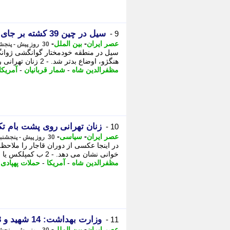
سیل در چین 39 کشته بر جای گذاشت
9 -
-
-
عصر ایران
بین الملل
30 روز پیش - پنجشنبه 18 تیر 1405، 10:55
سیل در منطقه خودمختار گوانگشی ژوانگ 
هنگژو، اوضاع بدتر شد. - 2 زنان تهرانی روی پشت بام تکیه دولت؛ 135 سال قبل (عکس) ...
مظفرالدین شاه
-
شمار قربانیان
-
آمریکا
زنان تهرانی روی پشت بام تکیه دولت؛ 135 
10 -
-
-
عصر ایران
سیاسی
30 روز پیش - پنجشنبه 18 تیر 1405، 10:10
در اینجا عکسی از دوران قاجار را ملاحظ
خوانی نشان می دهد. - 2 ب کمپلکس یا مصرف جداگانه ویتامین های گروه B؛ کدام ...
مظفرالدین شاه
-
آمریکا
-
حملات پهپادی
-
وزارت بهداشت: 14 شهید و 78 مصدوم در پی حملات آمریکا به 5 استان
11 -
-
-
عصر ایران
بین الملل