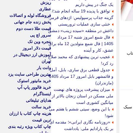
ریزش
یک جنگ در پیش داریم
عطاری
توافق با پدیده 19 ساله انجام شد؛/
فروشگاه لوله و اتصالات
گزینه جذاب پرسپولیس: اژدهای قرمز!
پخش زنده جام جهانی
خنثی سازی عملیات تروریستی
قیمت طلا دست دوم
داعش در منطقه «سیده زینب» دمشق
سرور اچ پی
فال شمع امروز شنبه 17 مرداد
پنجره وین تک
1405 | فال شمع متولدین 12 ماه برای
قیمت دلار امروز
عشق، کار و آینده
خاب
آموزش ارز دیجیتال در
عجیب ترین پیشنهادی که محمد صلاح
تهران
رد کرد!
وانت بار
جدول قطعی برق ساری، بابل، آمل
بهترین طراحی سایت یزد
و قائمشهر بابل امروز 17 مرداد 1405
خرید مانیتور استوک
(مازندران)
خرید فالوور پاپ آپ
میزان پیشرفت پروژه های نهضت
اینستاگرام
ملی مسکن در استان زنجان بالاتر از
هدایای تبلیغاتی
میانگین کشوری است
 سبک
خرید سالت
با این وضع، سیتی ششم یا هفتم می
هزینه چاپ کتاب با ارزان
شود!
ترین قیمت
«روزنامه نگاری ایرانی»؛ مقدمه ای
چاپ کتاب ویژه رتبه بندی
بر یک پارادایم ملی: یادداشت