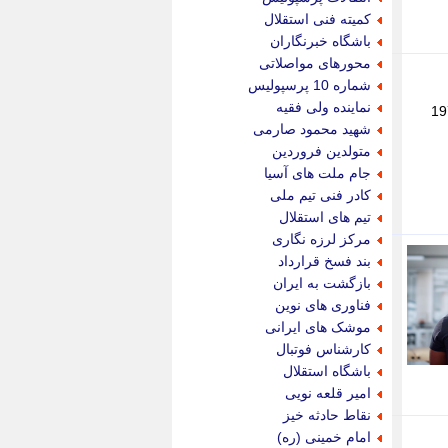
پویه آنلاین
کمیته فنی استقلال
پیام نفت
باشگاه خبرنگاران
تابناک
محورهای مواصلاتی
تازه نیوز
شماره 10 پرسپولیس
تبیان
نماینده ولی فقیه
نج کشور دریافتند میانگین سطح تستوسترون مردان از دهه 1970
تجارت نیوز
شهید محمود صارمی
تحریریه
متولدین فروردین
ترابر نیوز
جام ملت های آسیا
ترفندباز
کادر فنی تیم ملی
تریبون اقتصاد
تیم های استقلال
تسنیم نیوز
مرکز لرزه نگاری
تک ناک
بند فسخ قرارداد
تکراتو
بازگشت به ایران
توریسم آنلاین
فناوری های نوین
تولید نیوز
موشک های ایرانی
تیتر فوری
کارشناس فوتبال
تیکنا
باشگاه استقلال
جاب ویژن
امیر قلعه نویی
جار نیوز
نقاط حادثه خیز
جالبتر
امام خمینی (ره)