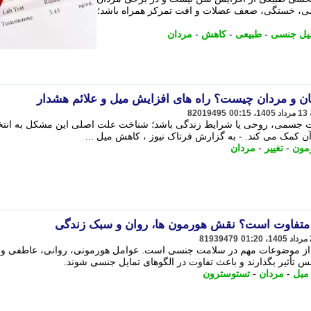
نسی، خستگی، ضعف عضلات و افت تمرکز همراه باشد؛
یل جنسی
-
طبیعی
-
کاهش
-
مردان
ن و مردان چیست؟ راه های افزایش میل و علائم هشدار
82019495
ات جسمی، روحی یا شرایط زندگی باشد؛ شناخت علت اصلی این مشکل به انت
ن کمک می کند. - به گزارش فرتاک نیوز ، کاهش میل ...
مون
-
تغییر
-
مردان
 متفاوت است؟ نقش هورمون ها، روان و سبک زندگی
81939479
 از موضوعات مهم در سلامت جنسی است. عوامل هورمونی، روانی، عاطفی و
 تأثیر بگذارند و باعث تفاوت در الگوهای تمایل جنسی شوند.
میل
-
مردان
-
تستوسترون