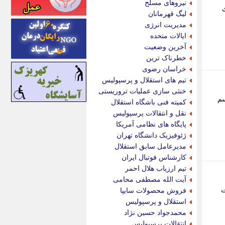
نیروهای مسلح
رار داد - 2 خطای
اینتیتر
لیگ قهرمانان
ایونا نیوز
مدیریت انرژی
بازتاب آنلاین
ایالات متحده
باشگاه خبرنگاران
آخرین وضعیت
باغستان نیوز
خطرناک ترین
بامبوک
خراسان رضوی
ببین و بخون
تیم های استقلال و پرسپولیس
بدینسان
خنثی سازی عملیات تروریستی
بنکر
سم
کمیته فنی باشگاه استقلال
بیت ران
نقل و انتقالات پرسپولیس
پارس فوتبال
پایگاه های نظامی آمریکا
پارسینه
ژئوفیزیک دانشگاه تهران
پارسینه پلاس
مدیرعامل سابق استقلال
پاز آنلاین
کارشناس فوتبال ایران
پاس گل
تیم ارزیاب هلال احمر
پانا
آیت الله مصطفی محامی
پرتو نیوز
 سلامت
فروش محصولات سایپا
پرسون
استقلال و پرسپولیس
پنجره نیوز
محمدجواد حسین نژاد
پویامگ
انتقالات پرسپولیس