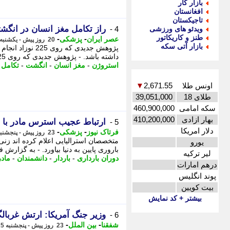
بازار کار
افغانستان
تاجیکستان
راز تکامل مغز انسان در انگشت
ویدئو های ورزشی
4 -
طنز و کاریکاتور
-
-
عصر ایران
پزشکی
20 روز پیش - یکشنبه 28 تیر 1405، 06:10
بازار آتی سکه
پژوهش جدیدی که
داشته باشد. - پژوهش جدیدی که روی 225 نوزاد انجام شده، نشان می دهد که استروژن پیش ...
استروژن
-
مغز انسان
-
انگشت
-
تکامل
-
اونس طلا
2,671.55
▼
طلای 18
39,051,000
سکه امامی
460,900,000
بهار ازادی
410,200,000
ارتباط عجیب استرس مادر با ت
5 -
دلار امریکا
-
-
فرتاک نیوز
پزشکی
23 روز پیش - پنجشنبه 25 تیر 1405، 16:15
متخصصان استرالیایی اعلام کرده اند زن
یورو
باروری پایین به دنیا بیاورد. - به گزارش
لیر ترکیه
دوران بارداری
-
باردار
-
دانشمندان
-
مادر
درهم امارات
پوند انگلیس
بیت کویین
بیشتر + کد نمایش
وزیر جنگ آمریکا: ارتش غربالگری تستوست
6 -
-
-
شفقنا
بین الملل
23 روز پیش - پنجشنبه 25 تیر 1405، 12:07