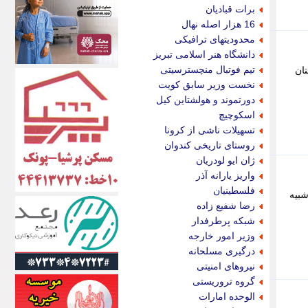
اکونیوز
برات قبادیان
الف
16 هزار اصله نهال
انتشار آنلاین
محدودیتهای ترافیکی
اندیشه قرن
دانشگاه هنر اسلامی تبریز
اندیشه معاصر
تیم فوتبال منچسترسیتی
ان
اندیشه ها
نخست وزیر سابق کویت
انرژی پرس
دورتموند و هولشتاین کیل
ای استخدام
اسکوچیچ
ایتنا
تسهیلات ناشی از کرونا
ایراف
روستای تاریخی کندوان
ایران آرت
ژان ایو لودریان
ایران آنلاین
واریز یارانه آذر
ایران زندگی
فلسطینیان
شبیه
ایران فوری
رضا شفیع زاده
ایرانی روز
شبکه پرطرفدار
ایرانیتال
وزیر امور خارجه
ایرنا
درگیری مسلحانه
ایسکانیوز
نیروهای امنیتی
ایسنا
گروه تروریستی
ایکنا
الوحده امارات
ایلنا