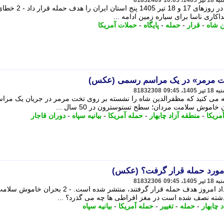
81832469
در حالی که آتش بس برقرار بود، آمریکا در روزهای 17 و 18 تیر 1405 پنج استان ایران را هدف حمله ق
فداکاری ناسا برای سیاره زمین ادامه ...
ن شاه
-
قرار
-
حمله
-
پایگاه
-
حملات آمریکا
خت مرمر» در یک مراسم رسمی (عکس)
81832308
ظه می کنید که مظفرالدین شاه را نشسته بر روی تخت مرمر در جریان یک مرا
مریکا
-
منطقه آزاد چابهار
-
حمله آمریکا
-
بیانیه سپاه
-
دوران قاجار
 مورد حمله قرار گرفت؟ (عکس)
81832306
جزییات تازه از مناطقی در کشور که بامداد امروز هدف حمله قرار گرفتند، منتشر شده است. - 2 بحران خاموش
 چابهار
-
حمله
-
تغییر
-
حمله آمریکا
-
بیانیه سپاه