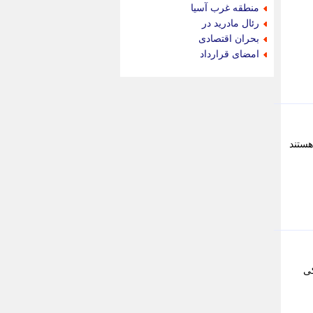
جام جم
منطقه غرب آسیا
جدید پرس
رئال مادرید در
جماران
بحران اقتصادی
جوان ایرانی
امضای قرارداد
جهان مانا
جهان نگر
جهان نیوز
چطور
چمپیونات
چمدون
هستند
چه خبر
حادثه 24
حرف تو
حوادث پلاس
حوزه نیوز
خبر آنلاین
خبر جنوب
خبر سیاسی
کی
خبر گردون
خبر ورزشی
خبرجو