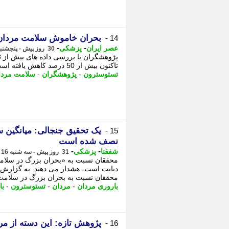
بحران خاموش سلامت مردان؛ سطح تستوستر
14 -
-
-
عصر ایران
پزشکی
30 روز پیش - پنجشنبه 18 تیر 1405، 09:35
تاکنون بیش از 50 درصد کاهش یافته است. - پژوهشگران تأکید می کنند که کاهش تستوسترون ...
تستوسترون
-
پژوهشگران
-
سلامت مردا
15 -
نصف شده است
-
-
شفقنا
پزشکی
31 روز پیش - سه شنبه 16 تیر 1405، 23:52
محققان نسبت به «بحران بزرگ در سلامت
دیابت است، هشدار می دهند. به گزارش 
محققان نسبت به بحران بزرگ در سلامت 
باروری مردان
-
مردان
-
تستوسترون
-
با
پژوهش تازه: این دسته از مرد
16 -