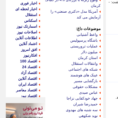
شت: -
اخبار فوری
کرمان
اخبار لحظه ای
آمریکا مدل «دکتری صنعتی» را
استقلال
آزمایش می کند
اسکناس
اسمارتک نیوز
موضوعات داغ:
اصلاحات نیوز
واعظ آشتیانی
اطلاعات آنلاین
باشگاه پرسپولیس
اعتماد آنلاین
عملیات تروریستی
افق امروز
میلیون دلار
افکارنیوز
استان کرمان
اقتصاد 100
وانتقالات استقلال
اقتصاد 24
شبکه های اجتماعی
اقتصاد آزاد
عینک های هوشمند
اقتصاد آنلاین
بازگشایی مسیر
اقتصاد ایران
مشکلات حقوقی
اقتصاد معاصر
عباس صیدی
اقتصاد نیوز
.
جهاد خودکفایی نزاجا
اکو ایران
حمیدرضا شیران
اکوفارس
سه شنبه های مهدوی
اکونگار
نوید شکوهی