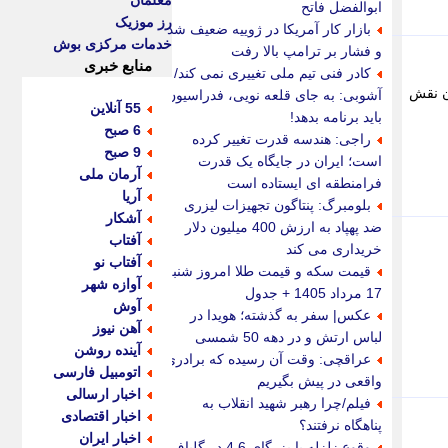
معلمان
ابوالفضل فاتح
رز موزیک
بازار کار آمریکا در ژوییه ضعیف شد
خدمات مرکزی بوش
و فشار بر ترامپ بالا رفت
منابع خبری
کادر فنی تیم ملی تغییری نمی کند/
سان نقش
آشوبی: به جای قلعه نویی، فدراسیون
55 آنلاین
باید برنامه بدهد!
6 صبح
راجی: هندسه قدرت تغییر کرده
9 صبح
است؛ ایران در جایگاه یک قدرت
آرمان ملی
فرامنطقه ای ایستاده است
آریا
بلومبرگ: پنتاگون تجهیزات لیزری
آشکار
ضد پهپاد به ارزش 400 میلیون دلار
آفتاب
خریداری می کند
آفتاب نو
قیمت سکه و قیمت طلا امروز شنبه
آوازه شهر
17 مرداد 1405 + جدول
آوش
عکس| سفر به گذشته؛ هویدا در
آهن نیوز
لباس ارتش و در دهه 50 شمسی
آینده روشن
عراقچی: وقت آن رسیده که برادری
اتومبیل فارسی
واقعی در پیش بگیریم
اخبار ارسالی
فیلم/چرا رهبر شهید انقلاب به
اخبار اقتصادی
پناهگاه نرفتند؟
اخبار ایران
وقوع زلزله با بزرگای 4.6 در گلباف