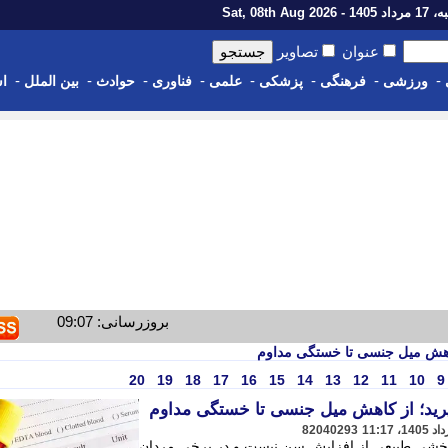
1 - Sat, 08th Aug 2026
عنوان
تصاویر
-
-
-
-
-
-
-
-
ورزشی
فرهنگی
پزشکی
علمی
فناوری
حوادث
بین الملل
اس
بروزرسانی: 09:07
کاهش میل جنسی تا خستگی مداوم
20
19
18
17
16
15
14
13
12
11
10
9
رید؛ از کاهش میل جنسی تا خستگی مداوم
82040293
بخشی طبیعی از افزایش سن نیست و در برخی مردان