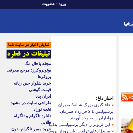
-
ورود
عضویت
تانها
مجله باحال مگ
یوتوبروکرز: مرجع معرفی
بروکرها
خرید شلوار جین زنانه
قیمت گوشی
ایران پدیا
اخبار داغ:
طراحی سایت در مشهد
غافلگیری بزرگ شبانه/ مدیران
تخت نوزاد
پرسپولیس با 2 قرارداد همزمان،
دانلود تلگرام و تلگرام
هواداران را به وجد آوردند
طلایی
این لژیونر را دیگر پرسپولیسی بدانید
خرید ممبر تلگرام بدون
ببینید| ادعای ترامپ: باید زودتر بروم؛