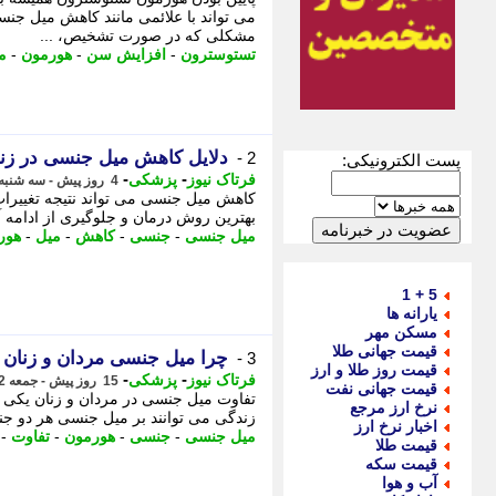
می تواند با علائمی مانند کاهش میل ج
مشکلی که در صورت تشخیص، ...
تستوسترون
-
افزایش سن
-
هورمون
-
م
دلایل کاهش میل جنسی در زنا
2 -
پست الکترونیکی:
-
-
فرتاک نیوز
پزشکی
4 روز پیش - سه شنبه 13 مرداد 1405، 00:15
کاهش میل جنسی می تواند نتیجه تغییر
بهترین روش درمان و جلوگیری از ادامه آ
میل جنسی
-
جنسی
-
کاهش
-
میل
-
هور
5 + 1
یارانه ها
مسکن مهر
قیمت جهانی طلا
چرا میل جنسی مردان و زنان
3 -
قیمت روز طلا و ارز
-
-
فرتاک نیوز
پزشکی
15 روز پیش - جمعه 2 مرداد 1405، 01:20
قیمت جهانی نفت
تفاوت میل جنسی در مردان و زنان یکی
نرخ ارز مرجع
زندگی می توانند بر میل جنسی هر دو جنس
اخبار نرخ ارز
میل جنسی
-
جنسی
-
هورمون
-
تفاوت
-
قیمت طلا
قیمت سکه
آب و هوا