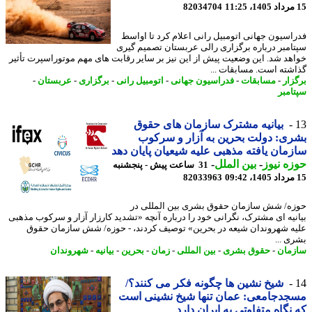
82034704
اسیون جهانی اتومبیل رانی اعلام کرد تا اواسط
امبر درباره برگزاری رالی عربستان تصمیم گیری
هد شد. این وضعیت پیش از این نیز بر سایر رقابت های مهم موتوراسپرت تأثیر
شته است. مسابقات ...
زار
-
مسابقات
-
فدراسیون جهانی
-
اتومبیل رانی
-
برگزاری
-
عربستان
-
امبر
بیانیه مشترک سازمان های حقوق
ی: دولت بحرین به آزار و سرکوب
مان یافته مذهبی علیه شیعیان پایان دهد
ه نیوز
-
بین الملل
-
31 ساعت پیش - پنجشنبه
82033963
ه/ شش سازمان حقوق بشری بین المللی در
نیه ای مشترک، نگرانی خود را درباره آنچه «تشدید کارزار آزار و سرکوب مذهبی
ه شهروندان شیعه در بحرین» توصیف کردند، - حوزه/ شش سازمان حقوق
ی ...
مان
-
حقوق بشری
-
بین المللی
-
زمان
-
بحرین
-
بیانیه
-
شهروندان
شیخ نشین ها چگونه فکر می کنند؟/
دجامعی: عمان تنها شیخ نشینی است
نگاه متفاوتی به ایران دارد