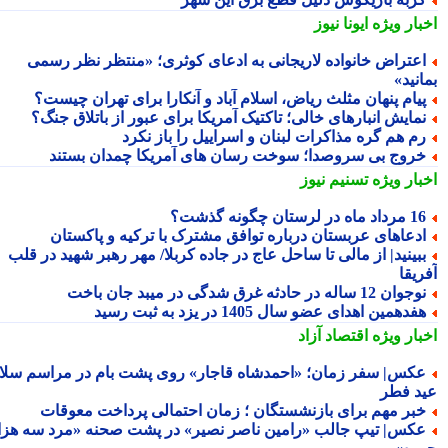
بار ویژه
ایونا نیوز
عتراض خانواده لاریجانی به ادعای کوثری؛ «منتظر نظر رسمی
نید»
یام پنهان مثلث ریاض، اسلام آباد و آنکارا برای تهران چیست؟
مایش انبارهای خالی؛ تاکتیک آمریکا برای عبور از باتلاق جنگ؟
م هم گره مذاکرات لبنان و اسراییل را باز نکرد
روج بی سروصدا؛ سوخت رسان های آمریکا چمدان بستند
بار ویژه
تسنیم نیوز
داد ماه در لرستان چگونه گذشت؟
دعاهای عربستان درباره توافق مشترک با ترکیه و پاکستان
بینید| از مالی تا ساحل عاج در جاده کربلا/ مهر رهبر شهید در قلب
یقا
جوان 12 ساله در حادثه غرق شدگی در میبد جان باخت
فدهمین اهدای عضو سال 1405 در یزد به ثبت رسید
بار ویژه
اقتصاد آزاد
کس| سفر زمان؛ «احمدشاه قاجار» روی پشت بام در مراسم سلام
د فطر
بر مهم برای بازنشستگان ؛ زمان احتمالی پرداخت معوقات
کس| تیپ جالب «رامین ناصر نصیر» در پشت صحنه «مرد سه هزار