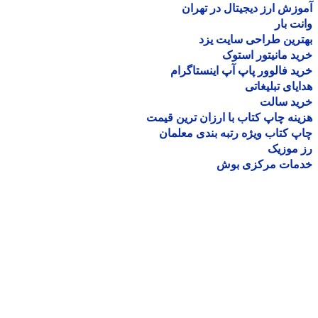
زش ارز دیجیتال در تهران
ت بار
رین طراحی سایت یزد
د مانیتور استوک
د فالوور پاپ آپ اینستاگرام
یای تبلیغاتی
ید سالت
نه چاپ کتاب با ارزان ترین قیمت
 کتاب ویژه رتبه بندی معلمان
موزیک
مات مرکزی بوش