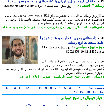
اختلاف قیمت بنزین ایران با کشورهای منطقه چقدر است؟
نه 7
-
اقتصادی
-
3 روز پیش - سه شنبه 13 مرداد 1405، 23:45
82025370
به گزارش رسانه 7، داده های منتشرشده از پایگاه GlobalPetrolPrices نشان می
 قیمت خرده فروشی بنزین در بیشتر کشورهای منطقه فاصله قابل توجهی با
دارد. - به گزارش رسانه 7، داده های منتشرشده ...
رهای منطقه
-
دلار
-
بنزین
-
خرده فروشی
-
قیمت
-
عربستان سعودی
-
منطقه
دادستانی بحرین عداوت و عناد خود را
ه شیعه به اوج رساند
ه نیوز
-
سیاسی
-
3 روز پیش - سه شنبه 13
1، 10:42
82021053
ه/ رییس دادستانی بحرین اعلام کرد: دادستانی
می روند اعتراض به حکم صادره مبنی بر بی
هی «شیخ احمد عیسی الحایکی»، عالم شیعه بازداشت شده را آغاز کرده است.
وزه/ رییس دادستانی بحرین ...
ستانی
-
بحرین
-
شیخ احمد
-
بازداشت
-
عمومی
-
اعلام
-
اعتراض
حه بعد
1
2
3
4
5
6
7
8
9
10
11
12
13
14
15
20
19
18
17
بار فوتبال در صبح فوتبالی