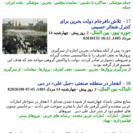
ه موشکی
-
مذاکره با دشمن
-
نماینده مجلس
-
بحرین
-
موشکی
-
ملت ایران
-
ه
تلاش نافرجام دولت بحرین برای
رل شعائر حسینی
ه نیوز
-
بین الملل
-
2 روز پیش - چهارشنبه 14
1، 16:12
82030133
ه/ پس از آنکه مقامات بحرین اجازه از سرگیری
ازها به نجف اشرف را با مکانیسمی سخت گیرانه
روطی دشوارتر صادر کردند، دولت با واکنش گروهی مواجه شد که هدف این
م قرار گرفته بودند. ...
سرگیری پروازها
-
بحرین
-
تصمیم
-
نجف اشرف
-
پروازها
-
مقامات
-
از سرگیری
انفجار در منطقه صنعتی «جبل علی» در دبی
ناک
-
بین الملل
-
2 روز پیش - چهارشنبه 14 مرداد 1405، 07:45
82026190
منابع محلی بامداد چهارشنبه از شنیده شدن صدای 3 انفجار در سواحل امارات
ی متحده و آتش گرفتن یک انبار یا مخزن سوخت خبر دادند. - برخاستن ستون
 عظیم دود از بندر جبل علی دبی نیروهای ...
جار
-
امارات
-
امارات عربی متحده
-
رسانه های عربی
-
نیروهای یمنی
-
مبرداری
-
پهپاد