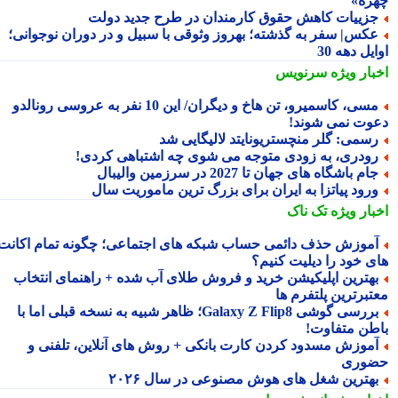
ره»
زییات کاهش حقوق کارمندان در طرح جدید دولت
کس| سفر به گذشته؛ بهروز وثوقی با سبیل و در دوران نوجوانی؛
یل دهه 30
بار ویژه
سرنویس
مسی، کاسمیرو، تن هاخ و دیگران/ این 10 نفر به عروسی رونالدو
وت نمی شوند!
سمی: گلر منچستریونایتد لالیگایی شد
ودری، به زودی متوجه می شوی چه اشتباهی کردی!
ام باشگاه های جهان تا 2027 در سرزمین والیبال
رود پیاتزا به ایران برای بزرگ ترین ماموریت سال
بار ویژه
تک ناک
موزش حذف دائمی حساب شبکه های اجتماعی؛ چگونه تمام اکانت
ی خود را دیلیت کنیم؟
هترین اپلیکیشن خرید و فروش طلای آب شده + راهنمای انتخاب
تبرترین پلتفرم ها
بررسی گوشی Galaxy Z Flip8؛ ظاهر شبیه به نسخه قبلی اما با
طن متفاوت!
موزش مسدود کردن کارت بانکی + روش های آنلاین، تلفنی و
وری
هترین شغل های هوش مصنوعی در سال ۲۰۲۶