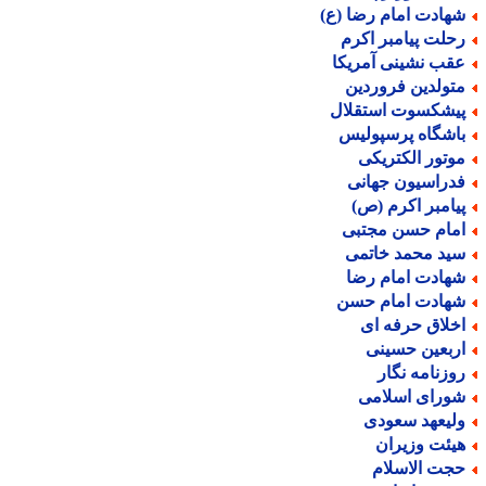
هادت امام رضا (ع)
حلت پیامبر اکرم
قب نشینی آمریکا
تولدین فروردین
یشکسوت استقلال
اشگاه پرسپولیس
وتور الکتریکی
دراسیون جهانی
یامبر اکرم (ص)
مام حسن مجتبی
ید محمد خاتمی
هادت امام رضا
هادت امام حسن
خلاق حرفه ای
ربعین حسینی
وزنامه نگار
ورای اسلامی
لیعهد سعودی
یئت وزیران
جت الاسلام