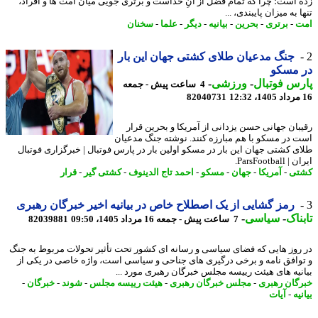
 است؛ چرا که تمام فضل از آنِ خداست و برتری جویی میان امت ها و افراد،
 به میزان پایبندی، ...
ت
-
برتری
-
بحرین
-
بیانیه
-
دیگر
-
علما
-
سخنان
جنگ مدعیان طلای کشتی جهان این بار
 مسکو
س فوتبال
-
ورزشی
-
4 ساعت پیش - جمعه
82040731
بان جهانی حسن یزدانی از آمریکا و بحرین قرار
 در مسکو با هم مبارزه کنند. نوشته جنگ مدعیان
ی کشتی جهان این بار در مسکو اولین بار در پارس فوتبال | خبرگزاری فوتبال
ParsFootbal.
تی
-
آمریکا
-
جهان
-
مسکو
-
احمد تاج الدینوف
-
کشتی گیر
-
قرار
رمز گشایی از یک اصطلاح خاص در بیانیه اخیر خبرگان رهبری
ناک
-
سیاسی
-
7 ساعت پیش - جمعه 16 مرداد 1405، 09:50
82039881
روز هایی که فضای سیاسی و رسانه ای کشور تحت تأثیر تحولات مربوط به جنگ
وافق نامه و برخی درگیری های جناحی و سیاسی است، واژه خاصی در یکی از
نیه های هیئت رییسه مجلس خبرگان رهبری مورد ...
گان رهبری
-
مجلس خبرگان رهبری
-
هیئت رییسه مجلس
-
شوند
-
خبرگان
-
یه
-
آیات