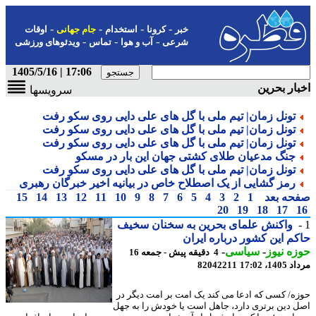
-
-
-
-
خبر
کرونا
استخدام
جام جهانی
اوقات
-
-
-
شرعی
آب و هوا
تماس
ویدئوهای ورزشی
17:06 | 1405/5/16
ار بحرین
سرویسها
تونل زمان| تیم ملی با گل های علی دایی روی سکو رفت
تونل زمان| تیم ملی با گل های علی دایی روی سکو رفت
تونل زمان| تیم ملی با گل های علی دایی روی سکو رفت
جنگ مدعیان طلای کشتی جهان این بار در مسکو
تونل زمان| تیم ملی با گل های علی دایی روی سکو رفت
رمز گشایی از یک اصطلاح خاص در بیانیه اخیر خبرگان رهبری
حه بعد
1
2
3
4
5
6
7
8
9
10
11
12
13
14
15
20
19
18
17
واکنش علمای بحرین به سخنان سخیف
م این کشور درباره ایران
ه نیوز
-
سیاسی
-
4 دقیقه پیش - جمعه 16
1، 17:02
82042211
ه/ کسی که ادعا می کند یک امت بر امت دیگر در
 دین برتری دارد، جاهل است یا خودش را به جهل