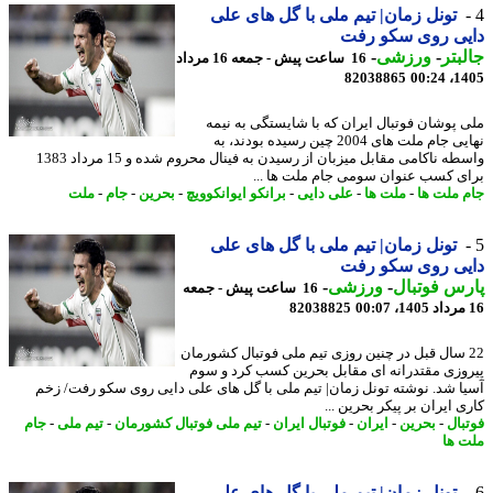
تونل زمان| تیم ملی با گل های علی
یی روی سکو رفت
بتر
-
ورزشی
-
16 ساعت پیش - جمعه 16 مرداد
82038865
1405
 پوشان فوتبال ایران که با شایستگی به نیمه
نهایی جام ملت های 2004 چین رسیده بودند، به
واسطه ناکامی مقابل میزبان از رسیدن به فینال محروم شده و 15 مرداد 1383
ی کسب عنوان سومی جام ملت ها ...
 ملت ها
-
ملت ها
-
علی دایی
-
برانکو ایوانکوویچ
-
بحرین
-
جام
-
ملت
تونل زمان| تیم ملی با گل های علی
یی روی سکو رفت
س فوتبال
-
ورزشی
-
16 ساعت پیش - جمعه
82038825
2 سال قبل در چنین روزی تیم ملی فوتبال کشورمان
وزی مقتدرانه ای مقابل بحرین کسب کرد و سوم
ا شد. نوشته تونل زمان| تیم ملی با گل های علی دایی روی سکو رفت/ زخم
 ایران بر پیکر بحرین ...
بال
-
بحرین
-
ایران
-
فوتبال ایران
-
تیم ملی فوتبال کشورمان
-
تیم ملی
-
جام
 ها
تونل زمان| تیم ملی با گل های علی