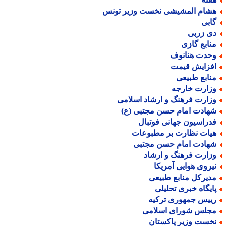
شام المشیشی نخست وزیر تونس
ابی
ی زربی
نابع گازی
حدت هنانوف
فزایش قیمت
نابع طبیعی
زارت خارجه
زارت فرهنگ و ارشاد اسلامی
هادت امام حسن مجتبی (ع)
دراسیون جهانی فوتبال
یات نظارت بر مطبوعات
هادت امام حسن مجتبی
زارت فرهنگ و ارشاد
یروی هوایی آمریکا
دیرکل منابع طبیعی
ایگاه خبری تحلیلی
ییس جمهوری ترکیه
جلس شورای اسلامی
خست وزیر پاکستان