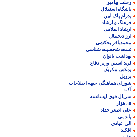
حلت پیامبر
اشگاه استقلال
درام پاک آیین
رهنگ و ارشاد
رشاد اسلامی
رز دیجیتال
حمدباقر یخکشی
ست شخصیت شناسی
هداشت بانوان
وید آستین وزیر دفاع
مکس مکزیک
رزیل
ورای هماهنگی جبهه اصلاحات
کنه
ریال فوق لیسانسه
هزار
لی اصغر حداد
اندمی
لی عبادی
قکند
فته