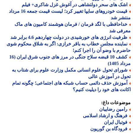
شک های سحر دولتشاهی در آغوش غزل شاکری+ فیلم
قیمت خودروهای سایپا تغییر کرد؛ لیست قیمت جمعه 16 مرداد
تشر شد
داحافظی با لگد فرمان / فرمان هوشمند کامیون های ماک
رفی شد
رفیت انرژی های خورشیدی در دولت چهاردهم 4.6 برابر شد
ماینده مجلس خطاب به باقر خرازی: اگر به شلاق محکوم شوی
رم با وضو آن را اجرا کنم!
کشف 10 قبضه سلاح جنگی در مرز های جنوب شرق ایران (16
 1405)
ورای تحول علوم انسانی مکمل وزارت علوم برای شتاب به
ل در آموزش عالی
موزش حذف دائمی حساب شبکه های اجتماعی؛ چگونه تمام
نت های خود را دیلیت کنیم؟
ضوعات داغ:
امین رضاییان
رهنگ و ارشاد اسلامی
وتبال ایران
رودگاه بن گوریون