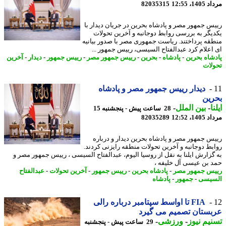
1، 12:55
82035315
س جمهور مصر و پادشاه بحرین در جریان دیدار با
یگر به بررسی روابط دوجانبه و آخرین تحولات
قه پرداختند. ریاست جمهوری مصر با صدور بیانیه
اعلام کرد عبدالفتاح السیسی، رییس جمهور ...
شاه بحرین
-
پادشاه
-
بحرین
-
رییس جمهور مصر
-
رییس جمهور
-
دیدار
-
آخرین
لات
دیدار رییس جمهور مصر و پادشاه
ین
ا
-
بین الملل
-
28 ساعت پیش - پنجشنبه 15
1، 12:52
82035289
س جمهور مصر و پادشاه بحرین دیدار و درباره
بط دوجانبه و آخرین تحولات منطقه رایزنی کردند.
گزارش ایلنا به نقل از روسیا الیوم، عبدالفتاح السیسی ، رییس جمهور مصر و
 بن عیسی آل خلیفه ،
س جمهور مصر
-
پادشاه بحرین
-
رییس جمهور
-
آخرین تحولات
-
عبدالفتاح
یسی
-
جمهور
-
پادشاه
FIA تا اواسط سپتامبر درباره رالی
ستان تصمیم می گیرد
یم نیوز
-
ورزشی
-
29 ساعت پیش - پنجشنبه