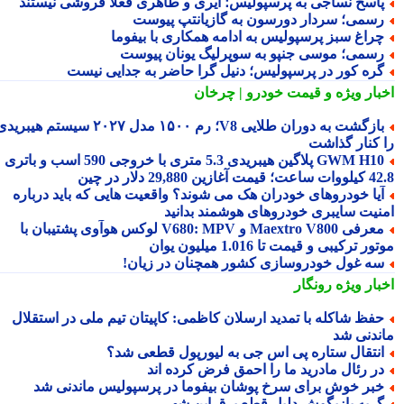
اسخ نساجی به پرسپولیس؛ ایری و طاهری فعلاً فروشی نیستند
سمی؛ سردار دورسون به گازیانتپ پیوست
راغ سبز پرسپولیس به ادامه همکاری با بیفوما
سمی؛ موسی جنپو به سوپرلیگ یونان پیوست
ره کور در پرسپولیس؛ دنیل گرا حاضر به جدایی نیست
بار ویژه
و قیمت خودرو | چرخان
بازگشت به دوران طلایی V8؛ رم ۱۵۰۰ مدل ۲۰۲۷ سیستم هیبریدی
 کنار گذاشت
GWM H10 پلاگین هیبریدی 5.3 متری با خروجی 590 اسب و باتری
 آغازین 29,880 دلار در چین
یا خودروهای خودران هک می شوند؟ واقعیت هایی که باید درباره
نیت سایبری خودروهای هوشمند بدانید
معرفی Maextro V800 و V680: MPV لوکس هوآوی پشتیبان با
ر ترکیبی و قیمت تا 1.016 میلیون یوان
ه غول خودروسازی کشور همچنان در زیان!
بار ویژه
رونگار
فظ شاکله با تمدید ارسلان کاظمی: کاپیتان تیم ملی در استقلال
ندنی شد
نتقال ستاره پی اس جی به لیورپول قطعی شد؟
ر رئال مادرید ما را احمق فرض کرده اند
بر خوش برای سرخ پوشان بیفوما در پرسپولیس ماندنی شد
ربه بازیگوش دلیل قطع برق این شهر