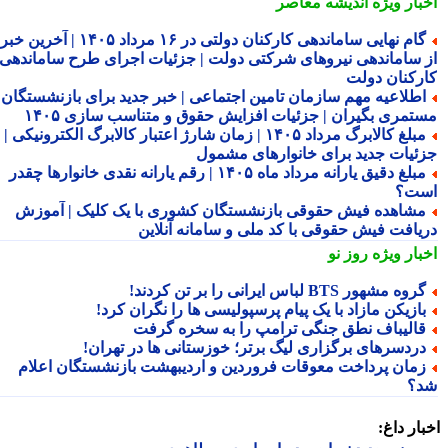
بار ویژه
اندیشه معاصر
گام نهایی ساماندهی کارکنان دولتی در ۱۶ مرداد ۱۴۰۵ | آخرین خبر
 ساماندهی نیروهای شرکتی دولت | جزئیات اجرای طرح ساماندهی
رکنان دولت
طلاعیه مهم سازمان تامین اجتماعی | خبر جدید برای بازنشستگان و
تمری بگیران | جزئیات افزایش حقوق و متناسب سازی ۱۴۰۵
مبلغ کالابرگ مرداد ۱۴۰۵ | زمان شارژ اعتبار کالابرگ الکترونیکی |
ئیات جدید برای خانوارهای مشمول
مبلغ دقیق یارانه مرداد ماه ۱۴۰۵ | رقم یارانه نقدی خانوارها چقدر
ت؟
شاهده فیش حقوقی بازنشستگان کشوری با یک کلیک | آموزش
یافت فیش حقوقی با کد ملی و سامانه آنلاین
بار ویژه
روز نو
روه مشهور BTS لباس ایرانی را بر تن کردند!
ازیکن مازاد با یک پیام پرسپولیسی ها را نگران کرد!
الیباف نطق جنگی ترامپ را به سخره گرفت
ردسرهای برگزاری لیگ برتر؛ خوزستانی ها در تهران!
مان پرداخت معوقات فروردین و اردیبهشت بازنشستگان اعلام
؟
ار داغ: