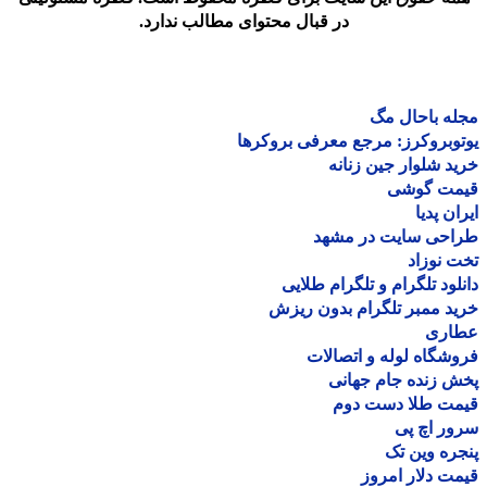
در قبال محتوای مطالب ندارد.
ه باحال مگ
وبروکرز: مرجع معرفی بروکرها
د شلوار جین زنانه
مت گوشی
ان پدیا
احی سایت در مشهد
 نوزاد
لود تلگرام و تلگرام طلایی
د ممبر تلگرام بدون ریزش
اری
شگاه لوله و اتصالات
 زنده جام جهانی
مت طلا دست دوم
ر اچ پی
ره وین تک
ت دلار امروز