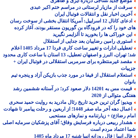
وضع جدید نساجی درباره ایری و طاهری
رقت از مازیار لرستانی در مراسم ختم اکبر عبدی
خرین اخبار نقل و انتقالات فوتبال ایران
ادعای کانال 12 اسراییل: آمریکا انتقال بخشی از سوخت رسان
 خود را که در فرودگاه بن گوریون مستقر بودند، آغاز کرده
ین خوراکی ها را بخورید تا آلزایمر نگیرید
ستوری رامین رضاییان بعد جدایی از استقلال
تعطیلی ادارات و تغییر ساعت کاری فردا 17 مرداد 1405 اعلام
هران، البرز و اصفهان تعطیل، 13 استان با ساعت کاری محدود
قصد غیرمنتظره برای سرمربی استقلالی در فوتبال ایران +
ییات
ستعلام استقلال از فیفا در مورد جذب بازیکن آزاد و پنجره تیم
وان
قیمت مس به 14201 دلار صعود کرد؛ در آستانه ششمین رشد
گی متوالی از 2020
یدیو| گران ترین خرید تاریخ رئال مادرید به روایت حمید سحری
اعمال دهه آخر ماه صفر 1448؛ از اربعین و رحلت پیامبر تا شهادت
م رضا(ع) + زیارتنامه و نمازهای مستحبی
شدار ربیعی درباره فرسایش وفاق؛ آقای پزشکیان سرمایه اصلی
 اعتماد مردم است
ل انبیا | فال روزانه انبیا شنبه 17 مرداد ماه 1405