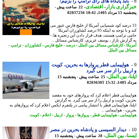
باید پایگاه های رأی ترامپ را بزنیم!
گزاری بازار
-
اقتصادی
-
22 ساعت پیش -
 مرداد 1405، 18:42
82037256
3 درصد کود شیمیایی آمریکا از خلیج فارس عبور می
کند و با توجه به اینکه 95 درصد کشاورزان آمریکا
ی ترامپ هستند، هدف قرار دادن این زنجیره ها، -
گزارش بازار ، یوسف عزیزی، کارشناس مسائل ...
یکا
-
کارشناس مسائل بین الملل
-
درصد
-
خلیج فارس
-
کشاورزان
-
ترامپ
-
ئل بین الملل
هواپیمایی قطر پروازها به بحرین، کویت
ربیل را از سر می گیرد
ا
-
بین الملل
-
25 ساعت پیش - پنجشنبه 15
1، 15:32
82036305
پیمایی قطر اعلام کرد که پروازهای خود به مقصد
ین، کویت و اربیل را از سر می گیرد. به گزارش
نا، هواپیمایی قطر با انتشار پیامی در پلتفرم ایکس اعلام کرد که پروازهای به
ن، - هواپیمایی ...
پیمایی
-
هواپیمایی قطر
-
پروازها
-
پرواز
-
اربیل
-
اعلام
-
کویت
دیدار السیسی و پادشاه بحرین در مصر
نا
-
بین الملل
-
28 ساعت پیش - پنجشنبه 15