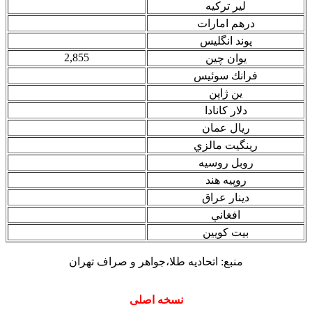
لير تركيه
درهم امارات
پوند انگليس
2,855
يوان چين
فرانك سوئيس
ين ژاپن
دلار كانادا
ريال عمان
رينگيت مالزي
روبل روسيه
روپيه هند
دينار عراق
افغاني
بيت كويين
منبع: اتحاديه طلا،جواهر و صراف تهران
نسخه اصلی