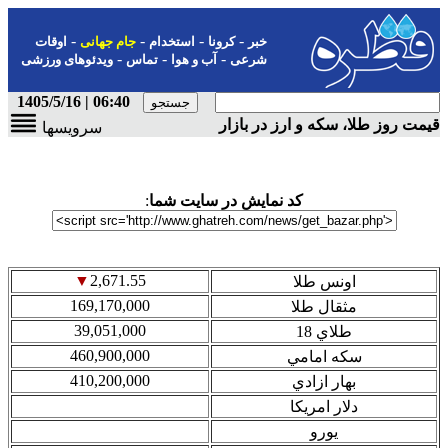
-
-
-
-
خبر
کرونا
استخدام
جام جهانی
اوقات
-
-
-
شرعی
آب و هوا
تماس
ویدئوهای ورزشی
06:40 | 1405/5/16
قیمت روز طلا، سکه و ارز در بازار
سرویسها
كد نمايش در سايت شما
:
▼
2,671.55
اونس طلا
169,170,000
مثقال طلا
39,051,000
طلاي 18
460,900,000
سكه امامي
410,200,000
بهار ازادي
دلار امريكا
يورو