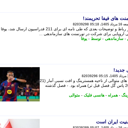
ت های فیفا تحریمند!
82039298
پس از نشست برگزارشده توسط فیفا در رباط و توضیحات بعدی که طی نامه ای برای 211 فدراسیون ا
لی اروپایی برای شرکت در تورنمنت های سازماندهی ...
-
سازماندهی
-
توسط
-
یوفا
ی جدید!
82039296
فصل گذشته برای رافینیا با آسیب دیدگی های متوالی از ناحیه همسترینگ و افت نسبی آمار (21
گل و 8 پاس گل در مقایسه با 34 گل و 26 پاس گل فصل قبل تر) همراه بود. - فصل گذشته
ینگ
-
همراه
-
هانسی فلیک
-
متوالی
امنیت ایران است
82039289