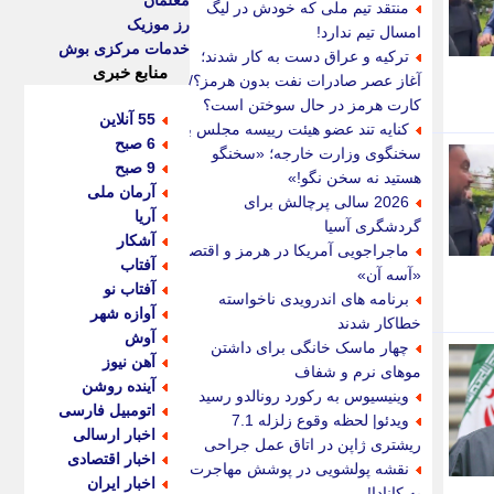
معلمان
منتقد تیم ملی که خودش در لیگ
رز موزیک
امسال تیم ندارد!
خدمات مرکزی بوش
ترکیه و عراق دست به کار شدند؛
منابع خبری
آغاز عصر صادرات نفت بدون هرمز؟/
کارت هرمز در حال سوختن است؟
55 آنلاین
کنایه تند عضو هیئت رییسه مجلس به
6 صبح
سخنگوی وزارت خارجه؛ «سخنگو
9 صبح
هستید نه سخن نگو!»
آرمان ملی
2026 سالی پرچالش برای
آریا
گردشگری آسیا
آشکار
ماجراجویی آمریکا در هرمز و اقتصاد
آفتاب
«آسه آن»
آفتاب نو
برنامه های اندرویدی ناخواسته
آوازه شهر
خطاکار شدند
آوش
چهار ماسک خانگی برای داشتن
آهن نیوز
موهای نرم و شفاف
آینده روشن
وینیسیوس به رکورد رونالدو رسید
اتومبیل فارسی
ویدئو| لحظه وقوع زلزله 7.1
اخبار ارسالی
ریشتری ژاپن در اتاق عمل جراحی
اخبار اقتصادی
نقشه پولشویی در پوشش مهاجرت
اخبار ایران
به کانادا!