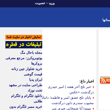
-
ورود
عضویت
تانها
مجله باحال مگ
یوتوبروکرز: مرجع معرفی
بروکرها
خرید شلوار جین زنانه
قیمت گوشی
ایران پدیا
اخبار داغ:
طراحی سایت در مشهد
خبر تلخ آخر هفته | امیر حیدری
تخت نوزاد
درگذشت +عکس
دانلود تلگرام و تلگرام
پایان تلخ عشق امیر و فاطمه؛ داماد
طلایی
محبوب سندرم داون درگذشت
خرید ممبر تلگرام بدون
ببینید| آیا شمخانی چیزی می