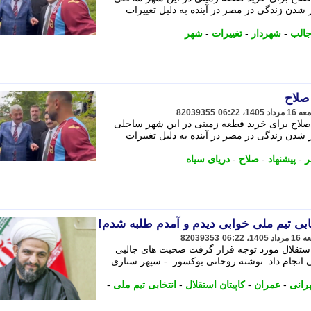
ر شدن زندگی در مصر در آینده به دلیل تغییرات
الب
-
شهردار
-
تغییرات
-
شهر
صلاح
82039355
ه صلاح برای خرید قطعه زمینی در این شهر ساحلی
ر شدن زندگی در مصر در آینده به دلیل تغییرات
ر
-
پیشنهاد
-
صلاح
-
دریای سیاه
خابی تیم ملی خوابی دیدم و آمدم طلبه شدم!
82039353
 استقلال مورد توجه قرار گرفت صحبت های جالبی
ام داد. نوشته روحانی بوکسور: - سپهر ستاری:
رانی
-
عمران
-
کاپیتان استقلال
-
انتخابی تیم ملی
-