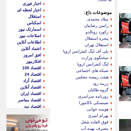
اخبار فوری
اخبار لحظه ای
موضوعات داغ:
استقلال
میلاد محمدی
اسکناس
رامین رضاییان
اسمارتک نیوز
رکورد رونالدو
اصلاحات نیوز
پنجره استقلال
اطلاعات آنلاین
استقلال تهران
اعتماد آنلاین
پلی آف لیگ کنفرانس اروپا
افق امروز
سخنگوی وزارت
افکارنیوز
لیگ کنفرانس اروپا
اقتصاد 100
شبکه های اجتماعی
اقتصاد 24
هیئت رییسه مجلس
اقتصاد آزاد
زرینه رود
اقتصاد آنلاین
گروه طالبان
اقتصاد ایران
روزنامه سراسری
اقتصاد معاصر
شینسکی ناکامورا
اقتصاد نیوز
هوسه خوانی
اکو ایران
بهرام امیری
اکوفارس
فوق العاده شغل
اکونگار
مصرف بهینه آب