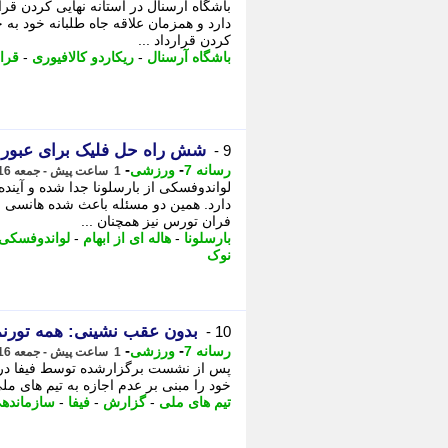
باشگاه آرسنال در آستانه نهایی کردن قرا
دارد و همزمان علاقه جاه طلبانه خود به 
کردن قرارداد ...
باشگاه آرسنال
-
ریکاردو کالافیوری
-
قرا
شش راه حل فلیک برای عبور ا
9 -
-
-
رسانه 7
ورزشی
1 ساعت پیش - جمعه 16 مرداد 1405، 05:35
لواندوفسکی از بارسلونا جدا شده و آینده 
دارد. همین دو مسئله باعث شده هانسی فل
فران تورس نیز همچنان ...
بارسلونا
-
هاله ای از ابهام
-
لواندوفسکی
نوک
بدون عقب نشینی: همه تورنمن
10 -
-
-
رسانه 7
ورزشی
1 ساعت پیش - جمعه 16 مرداد 1405، 05:25
خود را مبنی بر عدم اجازه به تیم های م
تیم های ملی
-
گزارش
-
فیفا
-
سازمانده