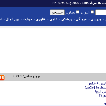
14 - Fri, 07th Aug 2026
عنوان
تصاویر
-
-
-
-
-
-
-
-
ورزشی
فرهنگی
پزشکی
علمی
فناوری
حوادث
بین الملل
اس
بروزرسانی: 07:01
پولیس + عکس
منتظره! (عکس)
 اروپا
ور؟!
ت