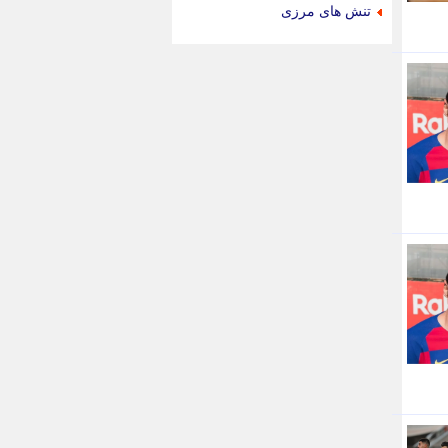
جام جم
تنش های مرزی
جدید پرس
جماران
جوان ایرانی
جهان مانا
جهان نگر
جهان نیوز
چطور
چمپیونات
چمدون
چه خبر
حادثه 24
حرف تو
حوادث پلاس
حوزه نیوز
خبر آنلاین
خبر جنوب
خبر سیاسی
خبر گردون
خبر ورزشی
خبرجو