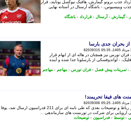
رداد جذب برونو گیمارش، هافبک نیوکسل یونایتد، قرار
جذب وینیسیوس، - باشگاه آرسنال در آستانه نهایی
ر
-
گیمارش
-
آرسنال
-
قرارداد
-
باشگاه
ز بحران جدی بارسا
82039315
فران تورس نیز همچنان در هاله ای از ابهام قرار
یک، - لواندوفسکی از بارسلونا جدا شده و آینده
-
تمرینات پیش فصل
-
فران تورس
-
مهاجم
-
مهاجم
ت های فیفا تحریمند!
82039306
پس از نشست برگزارشده توسط فیفا در رباط و توضیحات بعدی که طی نامه ای برای 211 فدراسیون ا
لی اروپایی برای شرکت در تورنمنت های سازماندهی ...
ی
-
توسط
-
فدراسیون
-
توضیحات