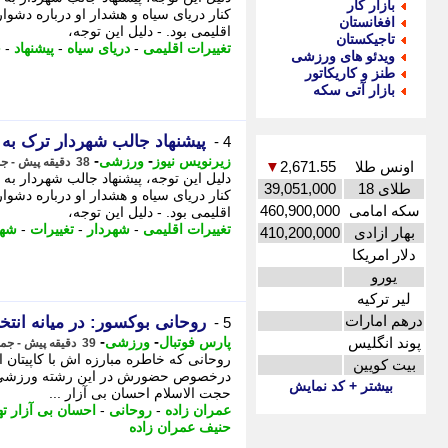
بازار کار
کنار دریای سیاه و هشدار او درباره دشوا
افغانستان
اقلیمی بود. - دلیل این توجه،
تاجیکستان
تغییرات اقلیمی
-
دریای سیاه
-
پیشنهاد
-
ج
ویدئو های ورزشی
طنز و کاریکاتور
بازار آتی سکه
پیشنهاد جالب شهردار ترک به 
4 -
-
-
زیرنویس نیوز
ورزشی
38 دقیقه پیش - جمعه 16 مرداد 1405، 06:22
اونس طلا
2,671.55
▼
دلیل این توجه، پیشنهاد جالب شهردار ب
طلای 18
39,051,000
کنار دریای سیاه و هشدار او درباره دشوا
سکه امامی
460,900,000
اقلیمی بود. - دلیل این توجه،
تغییرات اقلیمی
-
شهردار
-
تغییرات
-
شه
بهار ازادی
410,200,000
دلار امریکا
یورو
لیر ترکیه
درهم امارات
روحانی بوکسور: در میانه انت
5 -
-
-
پوند انگلیس
پارس فوتبال
ورزشی
39 دقیقه پیش - جمعه 16 مرداد 1405، 06:22
روحانی که خاطره مبارزه اش با کاپیتان
بیت کویین
درخصوص حضورش در این رشته ورزشی انج
بیشتر + کد نمایش
حجت الاسلام احسان بی آزار ...
عمران زاده
-
روحانی
-
احسان بی آزار ته
حنیف عمران زاده