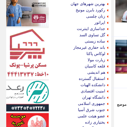
اکونیوز
بهترین شهرهای جهان
الف
رکورد بایرن مونیخ
انتشار آنلاین
زنان چلسی
اندیشه قرن
اپراتور
اندیشه معاصر
جداسازی اینترنت
اندیشه ها
گل تساوی السد
انرژی پرس
ساده زیستی
ای استخدام
باند حفاری غیرمجاز
ایتنا
لوکاس پاکتا
ایراف
زیارت مولا
ایران آرت
قلعه کاسیان
ایران آنلاین
هم اندیشی
ایران زندگی
استقبال گسترده
ایران فوری
دانشکده الهیات
ایرانی روز
امنیت اقتصادی
ایرانیتال
دانشگاه تهران
ایرنا
جمهوری اسلامی
رسال شد، یوفا موضع
ایسکانیوز
جنوب شرق آسیا
ایسنا
عضو هیئت علمی
ایکنا
بختیاری زاده
ایلنا