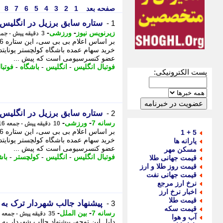
صفحه بعد
1
2
3
4
5
6
7
8
ستاره سابق برزیل در انگلیس
1 -
-
-
زیرنویس نیوز
ورزشی
3 دقیقه پیش - جمعه 16 مرداد 1405، 06:57
عضو کنسرسیومی است که پیش ...
فوتبال انگلیس
-
انگلیس
-
باشگاه
-
فوتبا
پست الکترونیکی:
ستاره سابق برزیل در انگلیس
2 -
-
-
رسانه 7
ورزشی
10 دقیقه پیش - جمعه 16 مرداد 1405، 06:50
5 + 1
یارانه ها
عضو کنسرسیومی است که پیش ...
مسکن مهر
فوتبال انگلیس
-
انگلیس
-
کولچستر
-
باش
قیمت جهانی طلا
قیمت روز طلا و ارز
قیمت جهانی نفت
نرخ ارز مرجع
اخبار نرخ ارز
قیمت طلا
پیشنهاد جالب شهردار ترک به 
3 -
قیمت سکه
-
-
رسانه 7
بین الملل
35 دقیقه پیش - جمعه 16 مرداد 1405، 06:25
آب و هوا
دلیل این توجه، پیشنهاد جالب شهردار ب