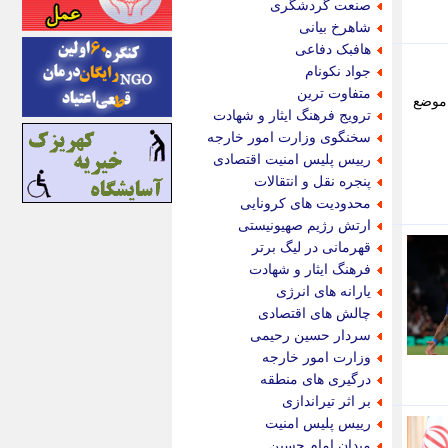
صنعت گردشگری
اینتیتر
شاهرخ بیانی
ایونا نیوز
هافبک دفاعی
بازتاب آنلاین
جواد نکونام
باشگاه خبرنگاران
متفاوت ترین
رسال شد، یوفا موضع
باغستان نیوز
ترویج فرهنگ ایثار و شهادت
بامبوک
سخنگوی وزارت امور خارجه
ببین و بخون
رییس پلیس امنیت اقتصادی
بدینسان
پنجره نقل و انتقالات
بنکر
محدودیت های کرونایی
بیت ران
ارتش رژیم صهیونیستی
پارس فوتبال
قهرمانی در لیگ برتر
پارسینه
فرهنگ ایثار و شهادت
پارسینه پلاس
یارانه های انرژی
پاز آنلاین
چالش های اقتصادی
پاس گل
سردار حسین رحیمی
پانا
وزارت امور خارجه
پرتو نیوز
درگیری های منطقه
پرسون
بر اثر تیراندازی
پنجره نیوز
رییس پلیس امنیت
پویامگ
میدان امام حسین