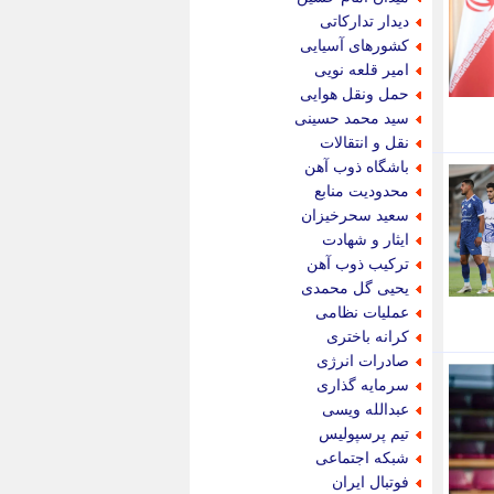
پویه آنلاین
دیدار تدارکاتی
پیام نفت
کشورهای آسیایی
تابناک
امیر قلعه نویی
تازه نیوز
حمل ونقل هوایی
تبیان
سید محمد حسینی
تجارت نیوز
نقل و انتقالات
تحریریه
باشگاه ذوب آهن
ترابر نیوز
محدودیت منابع
ترفندباز
سعید سحرخیزان
تریبون اقتصاد
ایثار و شهادت
تسنیم نیوز
ترکیب ذوب آهن
تک ناک
یحیی گل محمدی
تکراتو
عملیات نظامی
توریسم آنلاین
کرانه باختری
تولید نیوز
صادرات انرژی
تیتر فوری
سرمایه گذاری
تیکنا
عبدالله ویسی
جاب ویژن
تیم پرسپولیس
جار نیوز
شبکه اجتماعی
جالبتر
فوتبال ایران