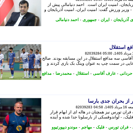
ذربایجان، امنیت ایران است. احمد دنیامالی پیش از
 وزیر ورزش گفت: امنیت ایران، امنیت آذربایجان و
 آذربایجان
-
ایران
-
جمهوری
-
احمد دنیامالی
فع استقلال
82039284
اسی سه مدافع استقلال در این مسابقه بودند. صالح
یی در سمت چپ به عنوان وینگ بک بازی کردند و
حردانی
-
عارف آقاسی
-
استقلال
-
محمدرضا
-
مدافع
از بحران جدی بارسا
82039283
فران تورس نیز همچنان در هاله ای از ابهام قرار
یک، - لواندوفسکی از بارسلونا جدا شده و آینده
-
فران تورس
-
فلیک
-
مهاجم
-
موندو دیپورتیوو