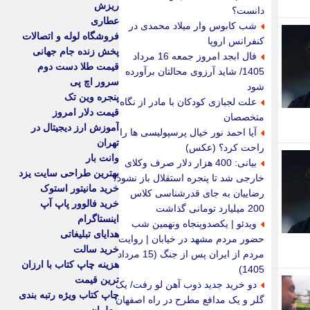
ریزش
دانست؟
عطاری
شب کابوس وار میلاد محمدی در
فروشگاه لوله و اتصالات
کنفرانس اروپا
پخش زنده جام جهانی
فال ابجد امروز جمعه 16 مرداد
قیمت طلا دست دوم
1405/ شاید آرزوی محالتان برآورده
سرور اچ پی
شود
پنجره وین تک
علت لجبازی کودکان با مادر از نگاه
قیمت دلار امروز
متخصصان
آموزش ارز دیجیتال در
آیا احمد نور خیال پرسپولیسی ها را
تهران
راحت کرد؟ (عکس)
وانت بار
بیانی: 400 هزار دلار صرف وکلای
بهترین طراحی سایت یزد
خارجی شد تا پنجره استقلال باز نشود/
خرید مانیتور استوک
رضاییان به جای قدرشناسی کلاس
خرید فالوور پاپ آپ
200 میلیارد تومانی گذاشت
اینستاگرام
ویدئو | یکصدوپنجاه ونهمین شب
هدایای تبلیغاتی
حضور مردم مشهد در خیابان | روایت
خرید سالت
مردم از ایران پس از جنگ (15 مرداد
هزینه چاپ کتاب با ارزان
1405)
ترین قیمت
دو خرید جدید ذوب آهن لو رفت/ یک
چاپ کتاب ویژه رتبه بندی
گلر و یک مدافع مطرح در راه اصفهان