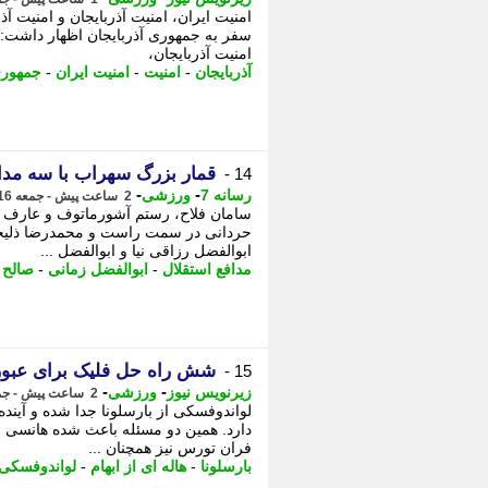
امنیت ایران، امنیت آذربایجان و امنیت آ
سفر به جمهوری آذربایجان اظهار داشت: -
امنیت آذربایجان،
آذربایجان
-
امنیت
-
امنیت ایران
-
جمهوری
قمار بزرگ سهراب با سه مدا
14 -
-
-
رسانه 7
ورزشی
2 ساعت پیش - جمعه 16 مرداد 1405، 05:00
سامان فلاح، رستم آشورماتوف و عارف آق
حردانی در سمت راست و محمدرضا ذلیخا
ابوالفضل رزاقی نیا و ابوالفضل ...
مدافع استقلال
-
ابوالفضل زمانی
-
صالح 
شش راه حل فلیک برای عبور 
15 -
-
-
زیرنویس نیوز
ورزشی
2 ساعت پیش - جمعه 16 مرداد 1405، 04:58
لواندوفسکی از بارسلونا جدا شده و آینده 
دارد. همین دو مسئله باعث شده هانسی فل
فران تورس نیز همچنان ...
بارسلونا
-
هاله ای از ابهام
-
لواندوفسکی