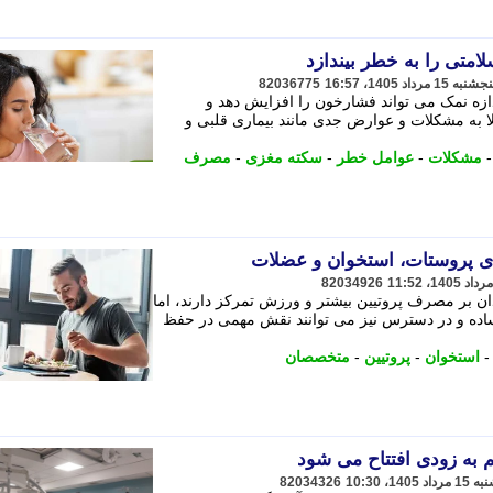
امتی را به خطر بیندازد
82036775
ازه نمک می تواند فشارخون را افزایش دهد و
لا به مشکلات و عوارض جدی مانند بیماری قلبی و
مشکلات
-
عوامل خطر
-
سکته مغزی
-
مصرف
82034926
ان بر مصرف پروتیین بیشتر و ورزش تمرکز دارند، اما
اده و در دسترس نیز می توانند نقش مهمی در حفظ
استخوان
-
پروتیین
-
متخصصان
 به زودی افتتاح می شود
82034326