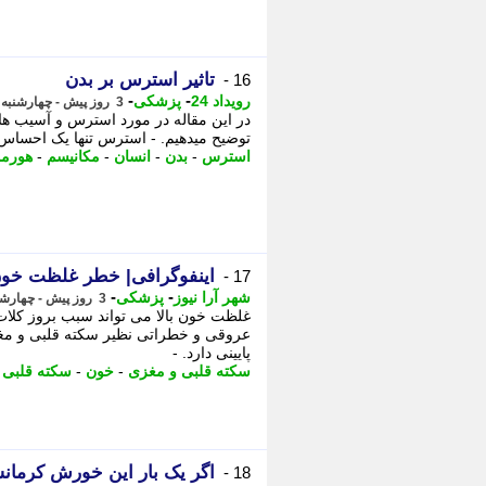
تاثیر استرس بر بدن
16 -
-
-
رویداد 24
پزشکی
3 روز پیش - چهارشنبه 14 مرداد 1405، 01:57
در این مقاله در مورد استرس و آسیب ها
توضیح میدهیم. - استرس تنها یک احساس پ
استرس
-
بدن
-
انسان
-
مکانیسم
-
هورمو
اینفوگرافی| خطر غلظت خون 
17 -
-
-
شهر آرا نیوز
پزشکی
3 روز پیش - چهارشنبه 14 مرداد 1405، 00:02
غلظت خون بالا می تواند سبب بروز کلات ی
عروقی و خطراتی نظیر سکته قلبی و مغز
پایینی دارد. -
سکته قلبی و مغزی
-
خون
-
سکته قلبی
-
اگر یک بار این خورش کرمانش
18 -