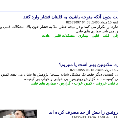
82033097
فتارها را تکرار می کنند و در نتیجه خطر ابتلا به فشار خون بالا، مشکلات قلبی و
می یابد. بیماری های قلبی ...
قی
-
قلب
-
قلبی
-
بیماری
-
مشکلات قلبی
-
عادت
 ملاتونین بهتر است یا منیزیم؟
82033055
ی کیفیت، دیگر فقط یک مشکل شبانه نیست؛ پژوهش ها نشان می دهند کمبود 
 کیفیت، - به گزارش رونویس، بی خوابی و خواب بی کیفیت،
ی قلبی عروقی
-
کمبود خواب
-
گزارش
-
بیماری های قلبی
82032487