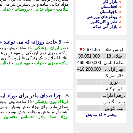
بازار کار
مواد غذایی ساده و در دسترس نیز می ت
افغانستان
سلامت
-
مواد غذایی
-
پروستات
-
غذایی
-
تاجیکستان
ویدئو های ورزشی
طنز و کاریکاتور
بازار آتی سکه
5 عادت روزانه که می توانند خطر سکته مغزی را کاهش دهند
4 -
-
-
عصر ایران
پزشکی
16 ساعت پیش - پنجشنبه 15 مرداد 1405، 21:35
اونس طلا
2,671.55
▼
سکته مغزی همچنان یکی از مهم ترین عو
طلای 18
39,051,000
ابتلا با اصلاح سبک زندگی قابل پیشگیری 
سکه امامی
460,900,000
سکته مغزی
-
خواب
-
مهم ترین
-
فعالیت
بهار ازادی
410,200,000
دلار امریکا
یورو
لیر ترکیه
درهم امارات
چرا صدای مادر برای نوزاد ا
5 -
-
-
پوند انگلیس
فرتاک نیوز
پزشکی
19 ساعت پیش - پنجشنبه 15 مرداد 1405، 18:15
صدای مادر برای نوزاد نقش بسیار مهمی 
بیت کویین
آشنا، آرام بخش و نجات بخش نیست. صدا
بیشتر + کد نمایش
نوزاد
-
صدا
-
مادر
-
احساس
-
نخستین
-