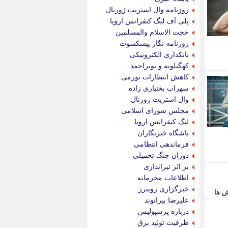
پویه آنلاین
روزنامه وال استریت ژورنال
پیام نفت
پلی آف لیگ کنفرانس اروپا
تابناک
حجت الاسلام والمسلمین
تازه نیوز
روزنامه نگار پیشکسوت
تبیان
بانکداری الکترونیکی
تجارت نیوز
کهگیلویه و بویراحمد
تحریریه
کاهش انتظارات تورمی
ترابر نیوز
سهراب بختیاری زاده
ترفندباز
وال استریت ژورنال
تریبون اقتصاد
مجلس شورای اسلامی
تسنیم نیوز
لیگ کنفرانس اروپا
تک ناک
باشگاه خبرنگاران
تکراتو
فرماندهی انتظامی
توریسم آنلاین
دوران جنگ تحمیلی
تولید نیوز
بر اثر تیراندازی
تیتر فوری
اطلاعات محرمانه
تیکنا
خبرگزاری رویترز
ش ها
جاب ویژن
علیرضا بیرانوند
جار نیوز
درباره پرسپولیس
جالبتر
ظرفیت تولید برق