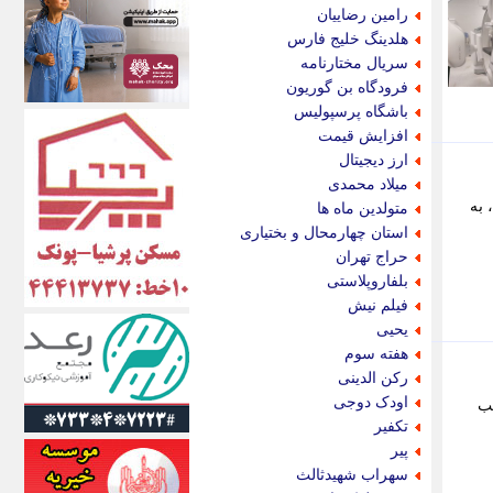
اکونیوز
رامین رضاییان
الف
هلدینگ خلیج فارس
انتشار آنلاین
سریال مختارنامه
اندیشه قرن
فرودگاه بن گوریون
اندیشه معاصر
باشگاه پرسپولیس
اندیشه ها
افزایش قیمت
انرژی پرس
ارز دیجیتال
ای استخدام
میلاد محمدی
ایتنا
 به
متولدین ماه ها
ایراف
استان چهارمحال و بختیاری
ایران آرت
حراج تهران
ایران آنلاین
بلفاروپلاستی
ایران زندگی
فیلم نیش
ایران فوری
یحیی
ایرانی روز
هفته سوم
ایرانیتال
رکن الدینی
ایرنا
اودک دوجی
لب
ایسکانیوز
تکفیر
ایسنا
پیر
ایکنا
سهراب شهیدثالث
ایلنا