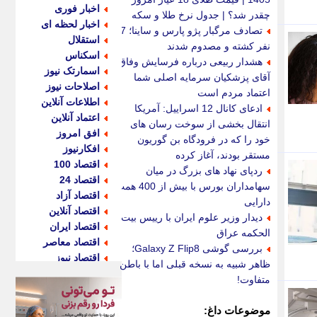
اخبار فوری
چقدر شد؟ | جدول نرخ طلا و سکه
اخبار لحظه ای
تصادف مرگبار پژو پارس و ساینا؛ 7
استقلال
نفر کشته و مصدوم شدند
اسکناس
هشدار ربیعی درباره فرسایش وفاق؛
اسمارتک نیوز
آقای پزشکیان سرمایه اصلی شما
اصلاحات نیوز
اعتماد مردم است
اطلاعات آنلاین
ادعای کانال 12 اسراییل: آمریکا
اعتماد آنلاین
انتقال بخشی از سوخت رسان های
افق امروز
خود را که در فرودگاه بن گوریون
افکارنیوز
مستقر بودند، آغاز کرده
اقتصاد 100
ردپای نهاد های بزرگ در میان
اقتصاد 24
سهامداران بورس با بیش از 400 همت
اقتصاد آزاد
دارایی
اقتصاد آنلاین
دیدار وزیر علوم ایران با رییس بیت
اقتصاد ایران
الحکمه عراق
اقتصاد معاصر
بررسی گوشی Galaxy Z Flip8؛
اقتصاد نیوز
ظاهر شبیه به نسخه قبلی اما با باطن
اکو ایران
متفاوت!
اکوفارس
اکونگار
موضوعات داغ: