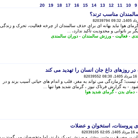
20
19
18
17
16
15
14
13
12
11
10
9
المندان مناسب ترند؟
82039794
مای هوا نباید بهانه ای برای حذف سالمندان از چرخه فعالیت، تحرک و زندگی
 بر ناتوانی و محدودیت تأکید ندارد، ...
دی
-
فعالیت
-
ورزش سالمندان
-
دوران سالمندی
 روزهای داغ جان انسان را تهدید می کند
82039552
نیست؛ گرمازدگی می تواند به مغز، قلب و اندام های حیاتی آسیب بزند و در
 - به گزارش فرتاک نیوز ، گرمای شدید هوا تنها ...
دمای بدن
-
گرمای شدید هوا
82039105
دان بر مصرف پروتیین بیشتر و ورزش تمرکز دارند، اما متخصصان می گویند بر