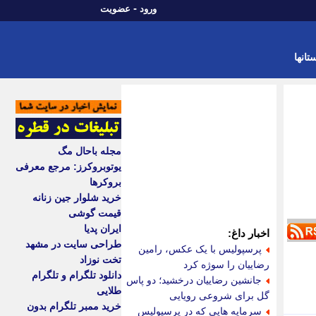
-
ورود
عضویت
تانها
مجله باحال مگ
یوتوبروکرز: مرجع معرفی
بروکرها
خرید شلوار جین زنانه
قیمت گوشی
ایران پدیا
اخبار داغ:
طراحی سایت در مشهد
پرسپولیس با یک عکس، رامین
تخت نوزاد
رضاییان را سوژه کرد
دانلود تلگرام و تلگرام
جانشین رضاییان درخشید؛ دو پاس
طلایی
گل برای شروعی رویایی
خرید ممبر تلگرام بدون
سرمایه هایی که در پرسپولیس