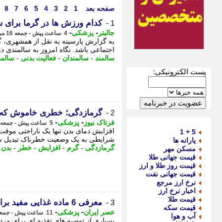
صفحه بعد
1
2
3
4
5
6
7
8
کدام ورزش ها در گرما برای س
1 -
-
-
جالبتر
پزشکی
4 ساعت پیش - جمعه 16 مرداد 1405، 09:32
به گزارش پارسینه به نقل از همشهری، گر
اجتماعی باشد. نگاه امروز به سالمندی دیگر
سالمند
-
سالمندان
-
فعالیت بدنی
-
سالمن
پست الکترونیکی:
گرمازدگی؛ خطری خاموش که در
2 -
-
-
فرتاک نیوز
پزشکی
5 ساعت پیش - جمعه 16 مرداد 1405، 08:30
افزایش دمای بدن تنها یک ناراحتی موقت 
5 + 1
شرایطی به یک وضعیت خطرناک تبدیل شود.
یارانه ها
گرمازدگی
-
گرم
-
افزایش
-
خطر
-
بدن
-
مسکن مهر
قیمت جهانی طلا
قیمت روز طلا و ارز
قیمت جهانی نفت
نرخ ارز مرجع
اخبار نرخ ارز
قیمت طلا
معرفی 6 ماده غذایی مفید برای پروستات، استخوان و عضلات
3 -
قیمت سکه
-
-
عصر ایران
پزشکی
11 ساعت پیش - جمعه 16 مرداد 1405، 02:05
آب و هوا
بسیاری از توصیه های تغذیه ای برای مر