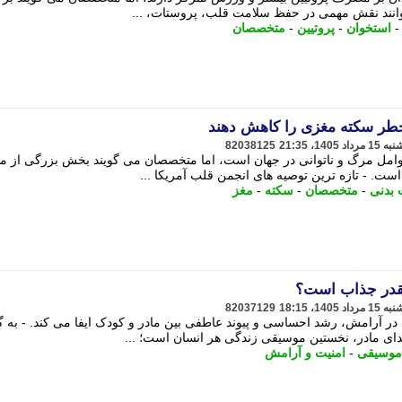
وانند نقش مهمی در حفظ سلامت قلب، پروستات، ...
استخوان
-
پروتیین
-
متخصصان
82038125
امل مرگ و ناتوانی در جهان است، اما متخصصان می گویند بخش بزرگی از مو
است. - تازه ترین توصیه های انجمن قلب آمریکا ...
 بدنی
-
متخصصان
-
سکته
-
مغز
ینقدر جذاب است؟
82037129
در آرامش، رشد احساسی و پیوند عاطفی بین مادر و کودک ایفا می کند. - به 
ی مادر، نخستین موسیقی زندگی هر انسان است؛ ...
موسیقی
-
امنیت و آرامش