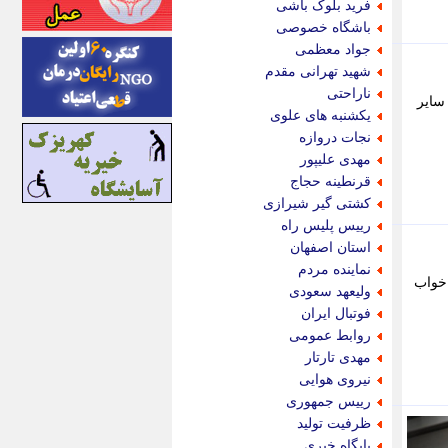
فرید بلوک باشی
اینتیتر
باشگاه خصوصی
ایونا نیوز
جواد معظمی
بازتاب آنلاین
شهید تهرانی مقدم
باشگاه خبرنگاران
ناراحتی
 سایر
باغستان نیوز
یکشنبه های علوی
بامبوک
نجات دروازه
ببین و بخون
مهدی علیپور
بدینسان
قرنطینه حجاج
بنکر
کشتی گیر شیرازی
بیت ران
رییس پلیس راه
پارس فوتبال
استان اصفهان
پارسینه
نماینده مردم
خواب
پارسینه پلاس
ولیعهد سعودی
پاز آنلاین
فوتبال ایران
پاس گل
روابط عمومی
پانا
مهدی تارتار
پرتو نیوز
نیروی هوایی
پرسون
رییس جمهوری
پنجره نیوز
ظرفیت تولید
پویامگ
پایگاه خبری