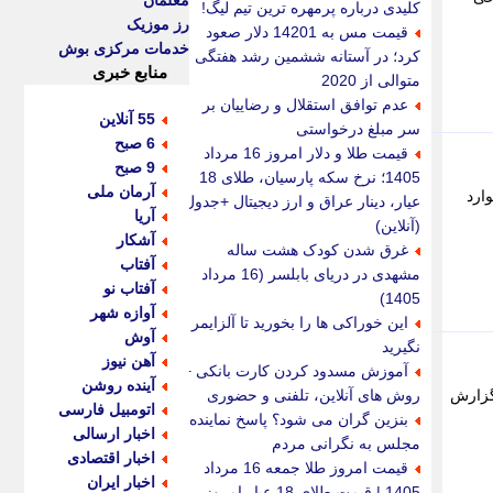
معلمان
کلیدی درباره پرمهره ترین تیم لیگ!
رز موزیک
قیمت مس به 14201 دلار صعود
خدمات مرکزی بوش
کرد؛ در آستانه ششمین رشد هفتگی
منابع خبری
متوالی از 2020
عدم توافق استقلال و رضاییان بر
55 آنلاین
سر مبلغ درخواستی
6 صبح
قیمت طلا و دلار امروز 16 مرداد
9 صبح
1405؛ نرخ سکه پارسیان، طلای 18
آرمان ملی
ارد
عیار، دینار عراق و ارز دیجیتال +جدول
آریا
(آنلاین)
آشکار
غرق شدن کودک هشت ساله
آفتاب
مشهدی در دریای بابلسر (16 مرداد
آفتاب نو
1405)
آوازه شهر
این خوراکی ها را بخورید تا آلزایمر
آوش
نگیرید
آهن نیوز
آموزش مسدود کردن کارت بانکی +
آینده روشن
گزارش
روش های آنلاین، تلفنی و حضوری
اتومبیل فارسی
بنزین گران می شود؟ پاسخ نماینده
اخبار ارسالی
مجلس به نگرانی مردم
اخبار اقتصادی
قیمت امروز طلا جمعه 16 مرداد
اخبار ایران
1405 | قیمت طلای 18 عیار امروز