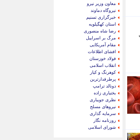
جام جم
معاون وزیر نیرو
جدید پرس
نیروگاه دماوند
جماران
خبرگزاری تسنیم
جوان ایرانی
استان کهگیلویه
جهان مانا
رضا شاه منصوری
جهان نگر
مرگ بر اسراییل
جهان نیوز
مقام آمریکایی
چطور
افشای اطلاعات
چمپیونات
فولاد خوزستان
چمدون
انقلاب اسلامی
چه خبر
کوهرنگ و کیار
حادثه 24
پرطرفدارترین
حرف تو
دونالد ترامپ
حوادث پلاس
بختیاری زاده
حوزه نیوز
نظری جویباری
خبر آنلاین
نیروهای مسلح
خبر جنوب
سرمایه گذاری
خبر سیاسی
روزنامه نگار
خبر گردون
شورای اسلامی
خبر ورزشی
خبرجو