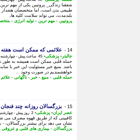
شفقنا زندگی_ پروتیین یکی از مهم ترین
طبیعی بدن است، اما متخصصان هشدار می
بلندمدت، می تواند سلامت کلیه ها،
پروتیین
-
مهم ترین
-
تولید انرژی
-
متخص
علائمی که ممکن است هفته ها
14 -
-
-
جالبتر
پزشکی
45 ساعت پیش - چهارشنبه 14 مرداد 1405، 16:27
حمله قلبی ممکن است همیشه به طور ناگها
باشد. منبع خبر مسئولیت این خبر با سایت 
خواهشمندیم در صورت وجود ...
حمله قلبی
-
منبع
-
خبر
-
ناگهانی
-
علائم
-
بزرگسالان روزانه چند فنجان 
15 -
-
-
عصر ایران
پزشکی
2 روز پیش - چهارشنبه 14 مرداد 1405، 09:35
کافیینی که از طریق قهوه مصرف می شود
نشان می دهد برای بیشتر بزرگسالان، - بز
بزرگسالان
-
بیماری های قلبی و عروقی
-