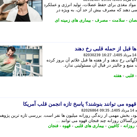
 مواد مغذی برای حفظ عضلات، تولید انرژی و عملکرد
 دهند که مصرف بیش از حد آن، به ویژه در
صان
-
سلامت
-
مصرف
-
بیماری های زمینه ای
 قبل از حمله قلبی رخ دهند
82030239
نی رخ ندهد و از هفته ها قبل علائم آن بروز کرده
منبع و جالبتر در قبال آن مسئولیتی ندارد.
قلبی
-
هفته
قهوه می توانند بنوشند؟ پاسخ تازه انجمن قلب آمریکا
82026864
، بخش مهمی از زندگی روزانه میلیون ها نفر است. بررسی تازه ترین پژوه
رگسالان روزانه چند فنجان قهوه می توانند ...
روزانه
-
کافیین
-
بیماری های قلبی
-
قهوه
-
فنجان