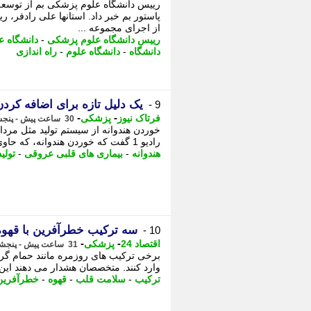
رییس دانشگاه علوم پزشکی بم از توسعه 
پاستور بم خبر داد. استانها علی رادفر، 
از اجرای مجموعه ...
رییس دانشگاه علوم پزشکی
-
دانشگاه 
دانشگاه
-
دانشگاه علوم
-
راه اندازی
یک دلیل تازه برای اضافه کردن
9 -
-
-
فرتاک نیوز
پزشکی
30 ساعت پیش - پنجشنبه 15 مرداد 1405، 07:25
خوردن هندوانه از سیستم تولید مثل مردان
رادیو 1 گفت که خوردن هندوانه، که حاوی لیکوپن است، از سیستم تولید مثل ...
هندوانه
-
بیماری های قلبی عروقی
-
تولی
سه ترکیب خطرآفرین با قهوه
10 -
-
-
اقتصاد 24
پزشکی
31 ساعت پیش - پنجشنبه 15 مرداد 1405، 06:07
برخی ترکیب های روزمره مانند حمام گرم
وارد کنند. متخصصان هشدار می دهند این
ترکیب
-
سلامت قلب
-
قهوه
-
خطرآفرین