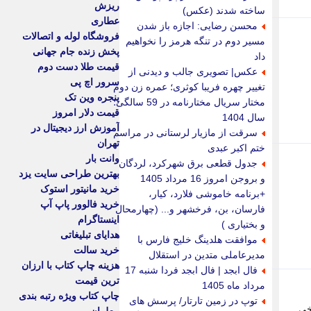
ریزش
ساخته شدند (عکس)
عطاری
محسن رضایی: اجازه باز شدن
فروشگاه لوله و اتصالات
مسیر دوم در تنگه هرمز را نخواهیم
پخش زنده جام جهانی
داد
قیمت طلا دست دوم
عکس| تصویری جالب و دیدنی از
سرور اچ پی
تغییر چهره فریبا کوثری؛ عمره زن دوم
پنجره وین تک
مختار سریال مختارنامه در 59 سالگی؛
قیمت دلار امروز
سال 1404
آموزش ارز دیجیتال در
سرقت از مازیار لرستانی در مراسم
تهران
ختم اکبر عبدی
وانت بار
جدول قطعی برق شهرکرد، لردگان
بهترین طراحی سایت یزد
و بروجن امروز 16 مرداد 1405
خرید مانیتور استوک
+برنامه خاموشی فلارد، کیار،
خرید فالوور پاپ آپ
فارسان، بن، فرخشهر و... (چهارمحال
اینستاگرام
و بختیاری )
هدایای تبلیغاتی
موافقت هلدینگ خلیج فارس با
خرید سالت
مدیرعاملی متدین در استقلال
هزینه چاپ کتاب با ارزان
فال ابجد | فال ابجد فردا شنبه 17
ترین قیمت
مرداد ماه 1405
چاپ کتاب ویژه رتبه بندی
توپ در زمین تارتار/ پرسش های
خی