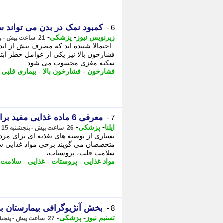
کمبود نمک در بدن می تواند سل
6 -
-
-
زیرنویس نیوز
پزشکی
21 ساعت پیش - پنجشنبه 15 مرداد 1405، 16:57
احتمالا شنیده اید که مصرف بیش از اند
فشارخون بالا نیز یکی از عوامل خطر ابت
سکته مغزی محسوب می شود. ...
فشارخون
-
فشارخون بالا
-
بیماری قلبی
-
معرفی 6 ماده غذایی مفید برای پروستات، استخوان و عضلات
7 -
-
-
ایلنا
پزشکی
26 ساعت پیش - پنجشنبه 15 مرداد 1405، 11:52
بسیاری از توصیه های تغذیه ای برای مرد
متخصصان می گویند برخی مواد غذایی س
سلامت قلب، پروستات، ...
مواد غذایی
-
پروستات
-
غذایی
-
سلامت
-
بخش آنژیوگرافی بیمارستان بم
8 -
-
-
تسنیم نیوز
پزشکی
27 ساعت پیش - پنجشنبه 15 مرداد 1405، 10:30