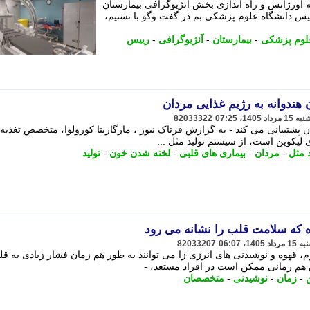
اورژانس و راه اندازی بخش آنژیوگرافی بیمارستان
رییس دانشگاه علوم پزشکی بم در گفت وگو با تسنیم،
علوم پزشکی
-
بیمارستان
-
آنژیوگرافی
-
رییس
 هندوانه به رژیم غذایی مردان
82033322
 پشتیبانی می کند - به گزارش فرتاک نیوز ، مارگاریتا کورولوا، متخصص تغذیه،
د مثل
-
مردان
-
بیماری های قلبی
-
لخته شدن خون
-
تولید
 که سلامت قلب را نشانه می رود
82033207
، قهوه و نوشیدنی های انرژی زا می توانند به طور هم زمان فشار زیادی به ق
 هم زمانی ممکن است در افراد مستعد، -
-
زمان
-
نوشیدنی
-
متخصصان