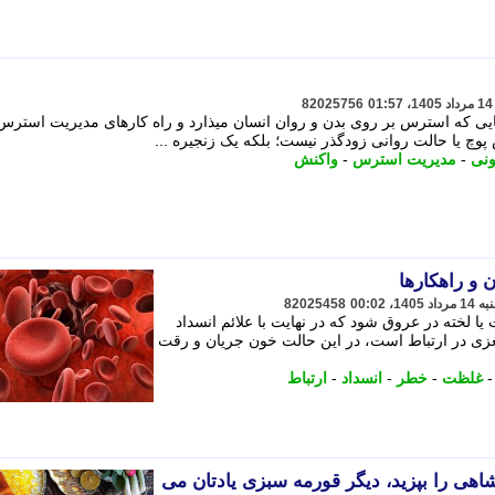
82025756
یی که استرس بر روی بدن و روان انسان میذارد و راه کارهای مدیریت استرس
وچ یا حالت روانی زودگذر نیست؛ بلکه یک زنجیره ...
نی
-
مدیریت استرس
-
واکنش
و راهکارها
82025458
ا لخته در عروق شود که در نهایت با علائم انسداد
ی در ارتباط است، در این حالت خون جریان و رقت
غلظت
-
خطر
-
انسداد
-
ارتباط
اهی را بپزید، دیگر قورمه سبزی یادتان می