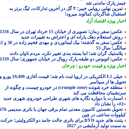
مز پارک ماندنی شد
تمرین نهایی رویایی خیبر؛ ۴ گل در آخرین تدارکات، لیگ برتر به
تقبال شاگردان کمالوند میرود!
بار ویژه
اقتصاد آزاد
کس| سفر زمان؛ تصویری از خیابان 15 خرداد تهران در سال 1356
وش استعلام دهک یارانه ای و اعتراض به تغییرات جدید
عکس| سفر به گذشته؛ بیک ایمانوردی و مهدی فخیم زاده در 38 و 32
لگی؛ سال 53
لاستیک گران شد؛ اما بسته بندی تغییر نکرد، مردم تاوان دادند
کس| اتوبوس دو طبقه پارک رویال در خیابان جمهوری؛ سال 1339
بار ویژه
و قیمت خودرو | چرخان
جیلی E2 الکتریکی در اروپا ثبت نام شد؛ قیمت آغازی 19,490 یورو و
ویل ها از سپتامبر
منطقه خرد شونده (crumple zone) در خودرو چیست و چگونه از
نشینان محافظت می کند
سمارت با دیواره نگاره های شهری طراحی خودروی شهری جدید
تحویل نخستین کامیون معدنی تمام برقی جهان با باتری سدیمی 676
لووات ساعتی در چین
پتنت های جدید BYD برای باتری حالت جامد دو الکترولیتی؛ حرکت
سمت تولید آزمایشی در 2027