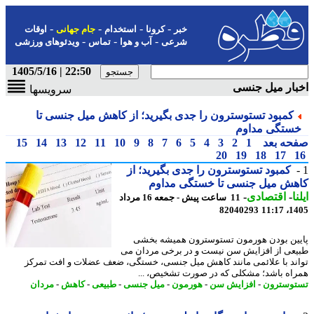
-
-
-
-
خبر
کرونا
استخدام
جام جهانی
اوقات
-
-
-
شرعی
آب و هوا
تماس
ویدئوهای ورزشی
22:50 | 1405/5/16
ار میل جنسی
سرویسها
کمبود تستوسترون را جدی بگیرید؛ از کاهش میل جنسی تا
ستگی مداوم
حه بعد
1
2
3
4
5
6
7
8
9
10
11
12
13
14
15
20
19
18
17
کمبود تستوسترون را جدی بگیرید؛ از
هش میل جنسی تا خستگی مداوم
ا
-
اقتصادی
-
11 ساعت پیش - جمعه 16 مرداد
82040293
1405
ین بودن هورمون تستوسترون همیشه بخشی
عی از افزایش سن نیست و در برخی مردان می
ند با علائمی مانند کاهش میل جنسی، خستگی، ضعف عضلات و افت تمرکز
اه باشد؛ مشکلی که در صورت تشخیص، ...
وسترون
-
افزایش سن
-
هورمون
-
میل جنسی
-
طبیعی
-
کاهش
-
مردان