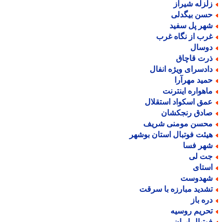
لزله شیراز
سن بیگدلی
هر پل سفید
رب از نگاه غرب
وسال
رت قاچاق
ادسرای ویژه انفال
مید مهرآرا
اهواره اینترنت
مق اسکواد استقلال
ادق رنجکشان
حسن مومنی شریف
یئت فوتبال استان بوشهر
هر فسا
ت لی
ستای
هدوست
شدید مبارزه با سرقت
ره باز
حریم روسیه
وتبال ایران