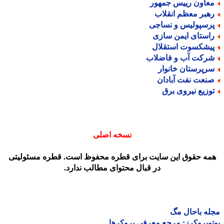
عاون رییس جمهور
هبر معظم انقلاب
رسپولیس و نساجی
استای ایمن سازی
یشکسوت استقلال
رکت آب و فاضلاب
رپرستان خانوار
نعت نفت آبادان
وزیع نیروی برق
نسخه اصلی
مه حقوق این سایت برای قطره محفوظ است. قطره مسئولیتی
در قبال محتوای مطالب ندارد.
ه باحال مگ
وبروکرز: مرجع معرفی بروکرها