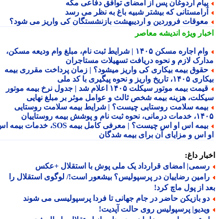
یام اردوغان پس از امضای توافق دفاعی مکه
رامستانی که بیشتر شبیه باغ به نظر می رسد
عوقات فروردین و اردیبهشت بازنشستگان کی واریز می شود؟
بار ویژه
اندیشه معاصر
وام اجاره مسکن ۱۴۰۵ | شرایط ثبت نام، مبلغ وام ودیعه مسکن،
ارک لازم و نحوه دریافت تسهیلات مستاجران
قوق بیمه بیکاری کی واریز میشود؟ | زمان پرداخت مقرری بیمه
تاریخ واریز و نحوه پیگیری با کد ملی
قیمت بیمه موتور سیکلت ۱۴۰۵ اعلام شد | جدول نرخ بیمه موتور
کلت، هزینه بیمه شخص ثالث و عوامل موثر بر مبلغ نهایی
یمه سلامت روستایی چیست؟ | شرایط بیمه سلامت روستایی
نحوه ثبت نام و پوشش بیمه روستاییان
بیمه اس او اس چیست؟ | معرفی کامل بیمه SOS، خدمات بیمه اس
 اس و مزایای آن برای بیمه شدگان
ار داغ:
سمی| امضای قرارداد یک ملی پوش با استقلال +عکس
امین رضاییان در پرسپولیس؟ بیشعور است!/ لوگوی استقلال را
 از پول ماچ کرد!
و بازیکن حاضر در جام جهانی تا فردا پرسپولیسی می شوند
یدیو| پرسپولیس روی حالت آپدیت!