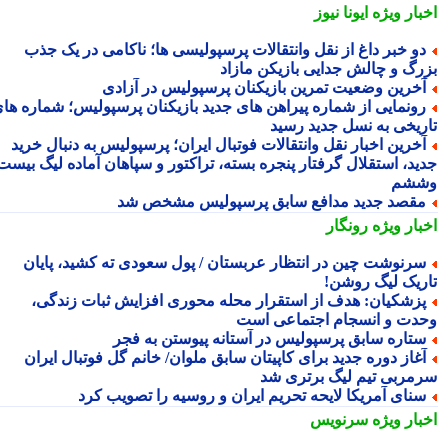
بار ویژه
ایونا نیوز
و خبر داغ از نقل وانتقالات پرسپولیسی ها؛ ناکامی در یک جذب
رگ و چالش جدایی بازیکن مازاد
خرین وضعیت تمرین بازیکنان پرسپولیس در آزادی
ونمایی از شماره پیراهن های جدید بازیکنان پرسپولیس؛ شماره های
ریخی به نسل جدید رسید
خرین اخبار نقل وانتقالات فوتبال ایران؛ پرسپولیس به دنبال خرید
ید، استقلال گرفتار پنجره بسته، تراکتور و سپاهان آماده لیگ بیست
شم
قصد جدید مدافع سابق پرسپولیس مشخص شد
بار ویژه
رونگار
رنوشت چین در انتظار عربستان / پول سعودی ته کشید، پایان
ریک لیگ روشن!
زشکیان: هدف از استقرار محله محوری افزایش ثبات زندگی،
دت و انسجام اجتماعی است
تاره سابق پرسپولیس در آستانه پیوستن به فجر
غاز دوره جدید برای کاپیتان سابق ملوان/ خانم گل فوتبال ایران
مربی تیم لیگ برتری شد
نای آمریکا لایحه تحریم ایران و روسیه را تصویب کرد
بار ویژه
سرنویس