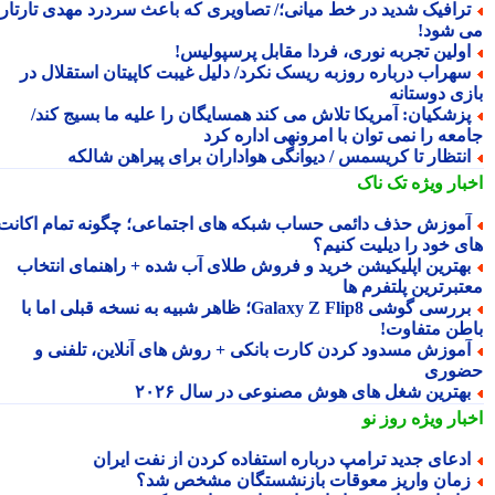
رافیک شدید در خط میانی؛/ تصاویری که باعث سردرد مهدی تارتار
 شود!
ولین تجربه نوری، فردا مقابل پرسپولیس!
هراب درباره روزبه ریسک نکرد/ دلیل غیبت کاپیتان استقلال در
زی دوستانه
زشکیان: آمریکا تلاش می کند همسایگان را علیه ما بسیج کند/
معه را نمی توان با امرونهی اداره کرد
نتظار تا کریسمس / دیوانگی هواداران برای پیراهن شالکه
بار ویژه
تک ناک
موزش حذف دائمی حساب شبکه های اجتماعی؛ چگونه تمام اکانت
ی خود را دیلیت کنیم؟
هترین اپلیکیشن خرید و فروش طلای آب شده + راهنمای انتخاب
تبرترین پلتفرم ها
بررسی گوشی Galaxy Z Flip8؛ ظاهر شبیه به نسخه قبلی اما با
طن متفاوت!
موزش مسدود کردن کارت بانکی + روش های آنلاین، تلفنی و
وری
هترین شغل های هوش مصنوعی در سال ۲۰۲۶
بار ویژه
روز نو
دعای جدید ترامپ درباره استفاده کردن از نفت ایران
مان واریز معوقات بازنشستگان مشخص شد؟