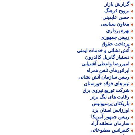
زارش بازار
رویج فرهنگ
سن عابدینی
عاون سیاسی
هره برداری
ییس جمهوری
رداخت حقوق
تش نشانی و خدمات ایمنی
ستیار گابریل کالدرون
میررضا واعظی آشتیانی
پراتورهای تلفن همراه
ییس سازمان آتش نشانی
یم های فولاد خوزستان
رکت توزیع نیروی برق
قابت های لیگ برتر
ازیکنان پرسپولیس
ورژانس استان یزد
ییس جمهور آمریکا
ازمان منطقه آزاد
نفرانس مطبوعاتی