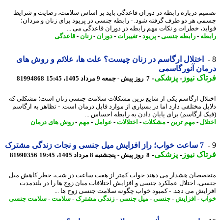
یم درباره رابطه در دوران قاعدگی باید بر اساس سلامت، رضایت و شرایط
ی هر دو طرف گرفته شود. - رابطه جنسی در پریود برای زنان و مردان؛
ید، خطرات و نکات مهم رابطه در دوران قاعدگی می ...
طه
-
رابطه جنسی
-
پریود
-
تغییرات
-
دوران
-
زنان
-
قاعدگی
اختلال ارگاسم در زنان چیست؟ علت ها، علائم و روش های
ان آنورگاسمی
اک نیوز
-
پزشکی
-
7 روز پیش - جمعه 9 مرداد 1405، 15:45
81994868
لال ارگاسم یکی از شایع ترین مشکلات سلامت جنسی زنان است؛ مشکلی که
یل مختلفی دارد اما در بسیاری از موارد قابل درمان است. - تظاهر به ارگاسم
ک ارگاسم) برای پایان دادن به رابطه احساس ...
لال
-
مهم ترین
-
مشکلات
-
اختلالات
-
عوامل
-
مهم
-
روش های درمان
7 ساعت خواب؛ راز افزایش میل جنسی و نجات زندگی مشترک
اک نیوز
-
پزشکی
-
8 روز پیش - پنجشنبه 8 مرداد 1405، 19:45
81990356
صصان هشدار می دهند خواب کمتر از هفت ساعت در شب، خطر کاهش میل
ی، اختلال عملکرد جنسی و افزایش اختلافات میان زوج ها را در بلندمدت
ایش می دهد. - کمبود خواب چگونه سلامت جنسی زوج ها ...
ب
-
افزایش
-
جنسی
-
میل جنسی
-
زندگی مشترک
-
سلامت
-
سلامت جنسی