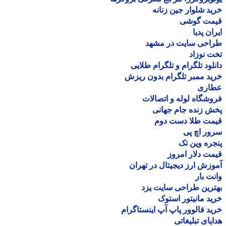
د شلوار جین زنانه
مت گوشی
ان پدیا
احی سایت در مشهد
 نوزاد
لود تلگرام و تلگرام طلایی
د ممبر تلگرام بدون ریزش
اری
شگاه لوله و اتصالات
 زنده جام جهانی
مت طلا دست دوم
ر اچ پی
ره وین تک
ت دلار امروز
زش ارز دیجیتال در تهران
ت بار
رین طراحی سایت یزد
د مانیتور استوک
د فالوور پاپ آپ اینستاگرام
یای تبلیغاتی