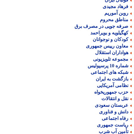
رهاد مجیدی
وبن آموریم
ناطق محروم
رفه جویی در مصرف برق
هگیلویه و بویراحمد
ودکان و نوجوانان
عاون رییس جمهوری
واداران استقلال
جموعه تلویزیونی
اره 10 پرسپولیس
بکه های اجتماعی
ازگشت به ایران
ظامی آمریکایی
زب جمهوریخواه
قل و انتقالات
ربستان سعودی
انش و فناوری
فاه اجتماعی
یاست جمهوری
أمین آب شرب