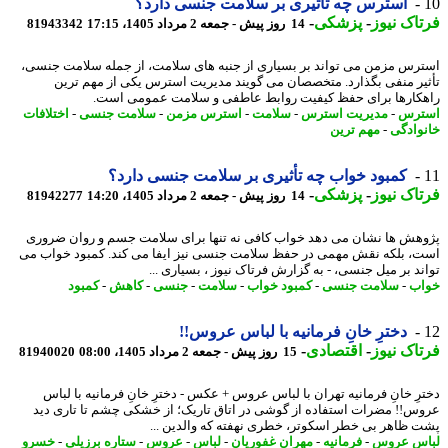
استرس چه تأثیری بر سلامت جنسی دارد؟
اک نیوز
-
پزشکی
-
14 روز پیش - جمعه 2 مرداد 1405، 17:15
81943342
رس مزمن می تواند بر بسیاری از جنبه های سلامت، از جمله سلامت جنسی،
یر منفی بگذارد. متخصصان می گویند مدیریت استرس یکی از مهم ترین
کارها برای حفظ کیفیت روابط عاطفی و سلامت عمومی است.
ترس
-
مدیریت استرس
-
سلامت
-
استرس مزمن
-
سلامت جنسی
-
اختلافات
وادگی
-
مهم ترین
کمبود خواب چه تأثیری بر سلامت جنسی دارد؟
اک نیوز
-
پزشکی
-
14 روز پیش - جمعه 2 مرداد 1405، 14:20
81942277
هش ها نشان می دهد خواب کافی نه تنها برای سلامت جسم و روان ضروری
، بلکه نقش مهمی در حفظ سلامت جنسی نیز ایفا می کند. کمبود خواب می
ند بر میل جنسی، - به گزارش فرتاک نیوز ، بسیاری ...
ب
-
سلامت جنسی
-
کمبود خواب
-
سلامت
-
جنسی
-
کاهش
-
کمبود
دخترِ خانِ فرمانیه با لباس عروس!!
اک نیوز
-
اقتصادی
-
15 روز پیش - جمعه 2 مرداد 1405، 08:00
81940020
رِ خانِ فرمانیه تهران با لباس عروس + عکس - دخترِ خانِ فرمانیه با لباس
س!! مضرات استفاده از گوشی در اتاق تاریک؛ از خشکی چشم تا تاری دید
 ظاهر بی خطر اسکوتر، خطری نهفته که والدین ...
س عروس
-
فرمانیه
-
مهران غفوریان
-
لباس
-
عروس
-
ستاره برزیلی
-
خسرو