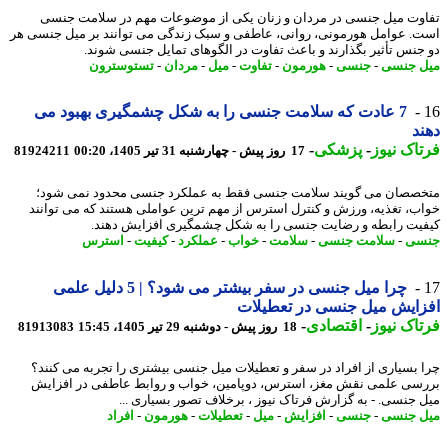
وت میل جنسی در مردان و زنان یکی از موضوعات مهم در سلامت جنسی
. عوامل هورمونی، روانی، عاطفی و سبک زندگی می توانند بر میل جنسی هر
جنس تأثیر بگذارند و باعث تفاوت در الگوهای تمایل جنسی شوند.
 جنسی
-
جنسی
-
هورمون
-
تفاوت
-
میل
-
مردان
-
تستوسترون
7 عادت که سلامت جنسی را به شکل چشمگیری بهبود می
د
اک نیوز
-
پزشکی
-
17 روز پیش - چهارشنبه 31 تیر 1405، 00:20
81924211
صصان می گویند سلامت جنسی فقط به عملکرد جنسی محدود نمی شود؛
ب، تغذیه، ورزش و کنترل استرس از مهم ترین عواملی هستند که می توانند
یت رابطه و رضایت جنسی را به شکل چشمگیری افزایش دهند.
سی
-
سلامت جنسی
-
سلامت
-
خواب
-
عملکرد
-
کیفیت
-
استرس
چرا میل جنسی در سفر بیشتر می شود؟ | 5 دلیل علمی
ایش میل جنسی در تعطیلات
اک نیوز
-
اقتصادی
-
18 روز پیش - دوشنبه 29 تیر 1405، 15:45
81913083
 بسیاری از افراد در سفر و تعطیلات میل جنسی بیشتری را تجربه می کنند؟
سی علمی نقش مغز، استرس، دوپامین، خواب و روابط عاطفی در افزایش
 جنسی. - به گزارش فرتاک نیوز ، برخلاف تصور بسیاری ...
 جنسی
-
جنسی
-
افزایش
-
میل
-
تعطیلات
-
هورمون
-
افراد