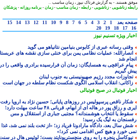
ق هستند. - به گزارش فرتاک نیوز ، زمان مناسب ...
طه زناشویی
-
زناشویی
-
رابطه
-
زمان مناسب
-
زمان
-
برنامه روزانه
-
پزشکان
حه بعد
1
2
3
4
5
6
7
8
9
10
11
12
13
14
15
20
19
18
17
بار ویژه
تسنیم نیوز
قتی رسانه عبری از کابوس بنیامین نتانیاهو می گوید
نصارالله: عملیات نظامی یمن برای خنثی سازی نقشه های عربستان
جام شد
یام عراقچی به همسایگان: زمان آن فرارسیده برادری واقعی را در
ش گیریم
جاوزات مجدد رژیم صهیونیستی به جنوب لبنان
اکانی: انقلاب اسلامی الگوی شکست نظام سلطه در جهان است
بار فوتبال در صبح فوتبالی
کار ناقص پرسپولیس در روزهای پایانی؛ حسین نژاد به اروپا رفت،
ی و رزاق پور در هاله ای از ابهام، قربانی ۴۸ ساعت مهلت دارد!
قوط یا انتخاب هوشمندانه؟ مجتبی جباری از استقلال و مس
سنجان به لیگ یک رسید!
ش سال بعد، دادگاه مارادونا فریاد زد؛ «از تخت بلند نمی شد، غذا
ی خورد و هیچ کس اقدامی نمی کرد!»
یوکاسل پنجره را به روی منچستریونایتد بست؛ لوئیس هال در سنت