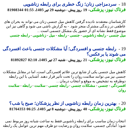
سردمزاجی زنان؛ زنگ خطری برای رابطه زناشویی
اک نیوز
-
پزشکی
-
19 روز پیش - دوشنبه 29 تیر 1405، 01:55
81908344
شناسان معتقدند نادیده گرفتن کاهش میل جنسی زنان می تواند به بحران های
فی در زندگی مشترک منجر شود. - به گزارش ناشی می شود و گاهی نیز این
وع فقط نشانه ای از حضور یک مشکل جسمی است ...
 جنسی
-
رابطه زناشویی
-
جنسی
-
رابطه
-
میل
-
زناشویی
-
رابطه جنسی
رابطه جنسی و افسردگی؛ آیا مشکلات جنسی باعث افسردگی
 شوند یا برعکس؟
اک نیوز
-
پزشکی
-
21 روز پیش - شنبه 27 تیر 1405، 02:10
81892827
ش میل جنسی یکی از شایع ترین علائم افسردگی است، اما در مقابل مشکلات
ی نیز می توانند سلامت روان را تحت تأثیر قرار دهند. آشنایی با این رابطه
رفه به تشخیص به موقع و انتخاب درمان ...
ردگی
-
جنسی
-
مشکلات جنسی
-
رابطه جنسی
-
سلامت
-
رابطه
-
سلامت
ن
بهترین زمان رابطه زناشویی از نظر پزشکان؛ صبح یا شب؟
اک نیوز
-
پزشکی
-
40 روز پیش - دوشنبه 8 تیر 1405، 06:25
81764353
خاب زمان مناسب برای رابطه زناشویی فقط به ساعت شبانه روز مربوط نمی
؛ آمادگی جسمی، سلامت روان و رضایت دو طرف مهم ترین عوامل یک رابطه