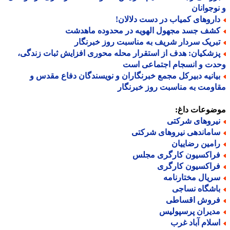
وجوانان
اروهای کمیاب در دست دلالان!
شف جسد مجهول الهویه در محدوده ماهدشت
بریک سردار شریف به مناسبت روز خبرنگار
زشکیان: هدف از استقرار محله محوری افزایش ثبات زندگی،
دت و انسجام اجتماعی است
یانیه دبیرکل مجمع خبرنگاران و نویسندگان دفاع مقدس و
ومت به مناسبت روز خبرنگار
ضوعات داغ:
یروهای شرکتی
اماندهی نیروهای شرکتی
امین رضاییان
راکسیون کارگری مجلس
راکسیون کارگری
ریال مختارنامه
اشگاه نساجی
روش اقساطی
دیران پرسپولیس
سلام آباد غرب