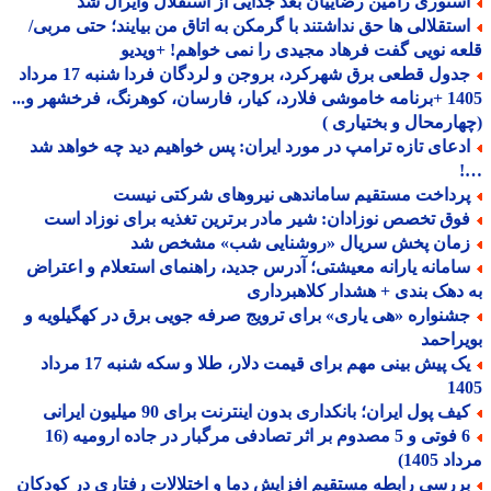
ستوری رامین رضاییان بعد جدایی از استقلال وایرال شد
ستقلالی ها حق نداشتند با گرمکن به اتاق من بیایند؛ حتی مربی/
ه نویی گفت فرهاد مجیدی را نمی خواهم! +ویدیو
جدول قطعی برق شهرکرد، بروجن و لردگان فردا شنبه 17 مرداد
1405 +برنامه خاموشی فلارد، کیار، فارسان، کوهرنگ، فرخشهر و...
ارمحال و بختیاری )
دعای تازه ترامپ در مورد ایران: پس خواهیم دید چه خواهد شد
رداخت مستقیم ساماندهی نیروهای شرکتی نیست
وق تخصص نوزادان: شیر مادر برترین تغذیه برای نوزاد است
مان پخش سریال «روشنایی شب» مشخص شد
امانه یارانه معیشتی؛ آدرس جدید، راهنمای استعلام و اعتراض
دهک بندی + هشدار کلاهبرداری
شنواره «هی یاری» برای ترویج صرفه جویی برق در کهگیلویه و
راحمد
یک پیش بینی مهم برای قیمت دلار، طلا و سکه شنبه 17 مرداد
14
ف پول ایران؛ بانکداری بدون اینترنت برای 90 میلیون ایرانی
6 فوتی و 5 مصدوم بر اثر تصادفی مرگبار در جاده ارومیه (16
 1405)
ررسی رابطه مستقیم افزایش دما و اختلالات رفتاری در کودکان