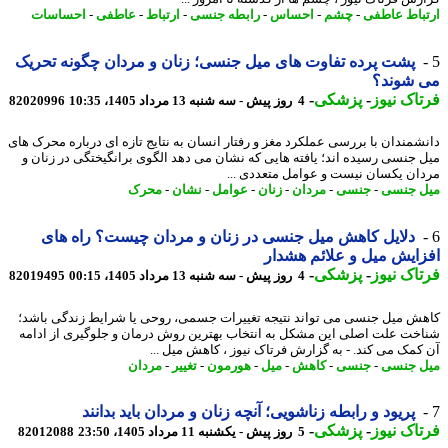
باط عاطفی
-
چشم
-
احساس
-
رابطه جنسی
-
ارتباط
-
عاطفی
-
احساسات
پشت پرده تفاوت های میل جنسی؛ زنان و مردان چگونه تحریک
 شوند؟
اک نیوز
-
پزشکی
-
4 روز پیش - سه شنبه 13 مرداد 1405، 10:35
82020996
شمندان با بررسی عملکرد مغز و رفتار انسان به نتایج تازه ای درباره محرک های
 جنسی رسیده اند؛ یافته هایی که نشان می دهد الگوی برانگیختگی در زنان و
ان یکسان نیست و عوامل متعددی ...
 جنسی
-
جنسی
-
مردان
-
زنان
-
عوامل
-
نشان
-
محرک
دلایل کاهش میل جنسی در زنان و مردان چیست؟ راه های
ایش میل و علائم هشدار
اک نیوز
-
پزشکی
-
4 روز پیش - سه شنبه 13 مرداد 1405، 00:15
82019495
ش میل جنسی می تواند نتیجه تغییرات جسمی، روحی یا شرایط زندگی باشد؛
خت علت اصلی این مشکل به انتخاب بهترین روش درمان و جلوگیری از ادامه
کمک می کند. - به گزارش فرتاک نیوز ، کاهش میل ...
 جنسی
-
جنسی
-
کاهش
-
میل
-
هورمون
-
تغییر
-
مردان
پریود و رابطه زناشویی؛ آنچه زنان و مردان باید بدانند
اک نیوز
-
پزشکی
-
5 روز پیش - یکشنبه 11 مرداد 1405، 23:50
82012088