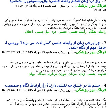
راز درد زنان هنگام رابطه جنسی؛ واژینیسموس را بشناسید
اک نیوز
-
پزشکی
-
2 روز پیش - چهارشنبه 14 مرداد 1405، 12:25
82028
اختلال شایع اما کمتر گفته شده می تواند باعث درد و اضطراب هنگام نزدیکی
. - به گزارش فرتاک نیوز ، رابطه جنسی سالم نیازمند آرامش جسمی و روانی
، اما برخی زنان هنگام نزدیکی با مشکلی ...
طه
-
هنگام
-
رابطه جنسی
-
جنسی
-
درد
-
میل جنسی
-
اختلال
چرا برخی زنان از رابطه جنسی کمتر لذت می برند؟ بررسی 4
ل مهم از نگاه علمی
اک نیوز
-
پزشکی
-
3 روز پیش - سه شنبه 13 مرداد 1405، 23:35
82025327
وت در تجربه لذت جنسی زنان و مردان فقط به تفاوت های جسمی مربوط
ت؛ عوامل فرهنگی، روانی، آموزشی و کیفیت رابطه نیز نقش مهمی دارند. - به
رش فرتاک نیوز ، تجربه لذت جنسی در زنان و مردان ...
وت
-
جنسی
-
زنان
-
مردان
-
دوران بارداری
-
دیدگاه
-
روان
چشم ها در عشق چه نقشی دارند؟ راز ارتباط نگاه و صمیمیت
اک نیوز
-
پزشکی
-
3 روز پیش - سه شنبه 13 مرداد 1405، 11:50
82021447
ه عاشقانه می تواند احساسات عمیقی مانند اعتماد و وابستگی را منتقل کند،
 چرا بسیاری از افراد هنگام رابطه جنسی چشم های خود را می بندند؟ - به
رش فرتاک نیوز ، چشم ها از گذشته تا امروز ...