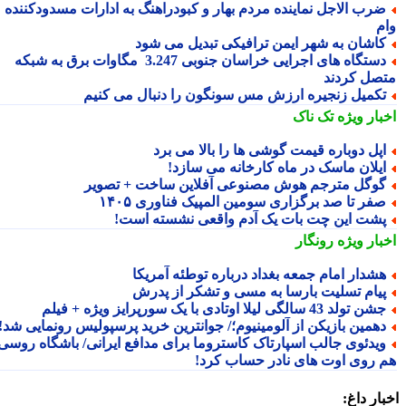
رب الاجل نماینده مردم بهار و کبودراهنگ به ادارات مسدودکننده
م
اشان به شهر ایمن ترافیکی تبدیل می شود
دستگاه های اجرایی خراسان جنوبی 3.247 مگاوات برق به شبکه
صل کردند
کمیل زنجیره ارزش مس سونگون را دنبال می کنیم
بار ویژه
تک ناک
پل دوباره قیمت گوشی ها را بالا می برد
یلان ماسک در ماه کارخانه می سازد!
وگل مترجم هوش مصنوعی آفلاین ساخت + تصویر
فر تا صد برگزاری سومین المپیک فناوری ۱۴۰۵
شت این چت بات یک آدم واقعی نشسته است!
بار ویژه
رونگار
شدار امام جمعه بغداد درباره توطئه آمریکا
یام تسلیت بارسا به مسی و تشکر از پدرش
ن تولد 43 سالگی لیلا اوتادی با یک سورپرایز ویژه + فیلم
همین بازیکن از آلومینیوم؛/ جوانترین خرید پرسپولیس رونمایی شد!
یدئوی جالب اسپارتاک کاستروما برای مدافع ایرانی/ باشگاه روسی
 روی اوت های نادر حساب کرد!
ار داغ: