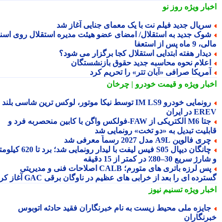
بار ویژه
روز نو
ریال جدید فیلم نت با یک معمای جنایی آغاز شد
وک جدید به استقلال/ امضای عضو هیئت مدیره استقلال روی اسناد
ماه پس از استعفا
یدار هفته ابتدایی استقلال کجا برگزار می شود؟
علام نحوه محاسبه جدید حقوق بازنشستگان
مریکا صرافی «آبان تتر» را تحریم کرد
بار ویژه
و قیمت خودرو | چرخان
رونمایی خودرو IM LS9 توسط نیکا موتور، لوکس ترین شاسی بلند
 در ایران
جتا M6 الکتریکی از FAW‑فولکس واگن با کابین منحصربه فرد و
بلیت تبدیل به «دو تخت» رونمایی شد
ری فالوین A9L مدل 2027 رسماً معرفی شد
چانگان دیپال S05 فیس لیفت با لیدار رونمایی شد؛ برد تا 620 کیلومتر
 سریع 30–80٪ در کمتر از 15 دقیقه
پس لرزه باتری های متورم؛ CALB اصلاحات فنی و مدیریتی
رده ای را بعد از خرابی های عظیم در ناوگان برقی GAC آغاز کرد
بار ویژه
تسنیم نیوز
ایزه ملی محیط زیست به نام خبرنگاران فقید حادثه اتوبوس
رنگاران