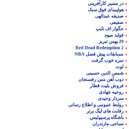
ر مسیر کارآفرینی
واپیمای فوق سبک
دیقه عبدالهی
فیعی
گوار اف تایپ
واید میوه
من تبریز
Red Dead Redemption 
سابقات پیش فصل NBA
مره خوب گرفت
وت
مس الدین حسینی
وب آهن مس رفسنجان
روش بلیت قطار
وحیه جهادی
ردار وحیدی
وابط عمومی و اطلاع رسانی
قابت های لیگ برتر
اشگاه پرسپولیس
ساجی مازندران