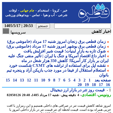
-
-
-
-
خبر
کرونا
استخدام
جام جهانی
اوقات
-
-
-
شرعی
آب و هوا
تماس
ویدئوهای ورزشی
20:53 | 1405/5/17
ار کاهش
سرویسها
زمان قطعی برق زنجان امروز شنبه 17 مرداد (خاموشی برق)
زمان قطعی برق بوشهر امروز شنبه 17 مرداد (خاموشی برق)
شوک تازه به بازار لبنیات؛ قیمت شیر افزایش یافت
اخبار داغ اقتصاد آمریکا و جنگ با ایران | تأثیر منفی جنگ علیه
ران بر بازار کار آمریکا؛ کاهش 350 هزار شغل در ماه
نقشه اپل برای استفاده از تراشه های CXMT شکست خورد
استعلام استقلال از فیفا در مورد جذب بازیکن آزاد و پنجره تیم
انوان
حه بعد
1
2
3
4
5
6
7
8
9
10
11
12
13
14
15
20
19
18
17
قیمت روز تتر در بازار ارز دیجیتال
نویس
-
اقتصادی
-
4 دقیقه پیش - شنبه 17 مرداد 1405، 20:48
82050126
وز شاهد کاهش قیمت تتر در صرافی های داخلی هستیم و این رمزارز با افت
ی همراه بوده است. قیمت لحظه ای تتر قیمت تتر در بازار داخلی امروز با