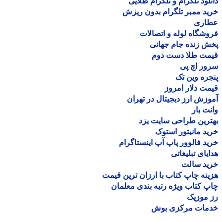
لود تلگرام و تلگرام طلایی
د ممبر تلگرام بدون ریزش
اری
شگاه لوله و اتصالات
 زنده جام جهانی
مت طلا دست دوم
ر اچ پی
ره وین تک
ت دلار امروز
زش ارز دیجیتال در تهران
ت بار
رین طراحی سایت یزد
د مانیتور استوک
د فالوور پاپ آپ اینستاگرام
یای تبلیغاتی
ید سالت
نه چاپ کتاب با ارزان ترین قیمت
 کتاب ویژه رتبه بندی معلمان
موزیک
مات مرکزی بوش