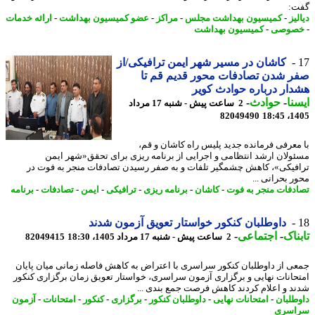
:
یز
-
کمیسیون بهداشت مجلس
-
مراکز
-
عضو کمیسیون بهداشت
-
ارائه خدمات
صوصی
-
کمیسیون بهداشت
کاشان در مسیر شهر ایمن ترافیکی/از
 شدن تصادفات محور قدیم قم تا
ار درباره حوادث کویر
نا
-
حوادث
-
2 ساعت پیش - شنبه 17 مرداد
82049490
1405
معرفی فرمانده جدید پلیس راه کاشان و قم،
ولان ارشد انتظامی و اجرایی از برنامه ریزی برای تحقق«شهر ایمن
فیکی»، کاهش چشمگیر تلفات و به صفر رسیدن تصادفات منجر به فوت در
ر بحرانی ...
دفات منجر به فوت
-
کاشان
-
برنامه ریزی
-
ترافیکی
-
ایمن
-
تصادفات
-
برنامه
داوطلبان کنکور خواستار تعویق آزمون شدند
ناک
-
اجتماعی
-
2 ساعت پیش - شنبه 17 مرداد 1405، 18:30
82049415
ی از داوطلبان کنکور سراسری با اعتراض به کاهش فاصله زمانی میان پایان
حانات نهایی و برگزاری آزمون سراسری، خواستار تعویق زمان برگزاری کنکور
د و اعلام کردند کاهش فرصت جمع بندی ...
طلبان
-
امتحانات نهایی
-
داوطلبان کنکور
-
برگزاری
-
کنکور
-
امتحانات
-
آزمون
اسری