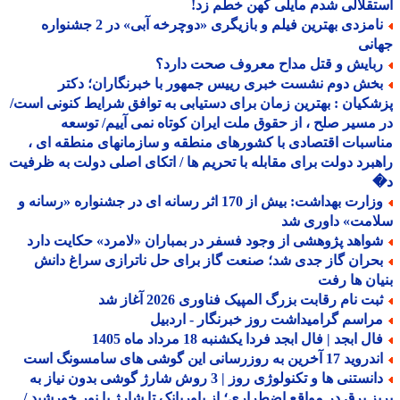
قلالی شدم مایلی کهن خطم زد!
نامزدی بهترین فیلم و بازیگری «دوچرخه آبی» در 2 جشنواره
نی
بایش و قتل مداح معروف صحت دارد؟
خش دوم نشست خبری رییس جمهور با خبرنگاران؛ دکتر
کیان : بهترین زمان برای دستیابی به توافق شرایط کنونی است/
مسیر صلح ، از حقوق ملت ایران کوتاه نمی آییم/ توسعه
سبات اقتصادی با کشورهای منطقه و سازمانهای منطقه ای ،
برد دولت برای مقابله با تحریم ها / اتکای اصلی دولت به ظرفیت
وزارت بهداشت: بیش از 170 اثر رسانه ای در جشنواره «رسانه و
امت» داوری شد
واهد پژوهشی از وجود فسفر در بمباران «لامرد» حکایت دارد
حران گاز جدی شد؛ صنعت گاز برای حل ناترازی سراغ دانش
ان ها رفت
بت نام رقابت بزرگ المپیک فناوری 2026 آغاز شد
راسم گرامیداشت روز خبرنگار - اردبیل
ل ابجد | فال ابجد فردا یکشنبه 18 مرداد ماه 1405
د 17 آخرین به روزرسانی این گوشی های سامسونگ است
دانستنی ها و تکنولوژی روز | 3 روش شارژ گوشی بدون نیاز به
ز برق در مواقع اضطراری؛ از پاوربانک تا شارژ با نور خورشید /