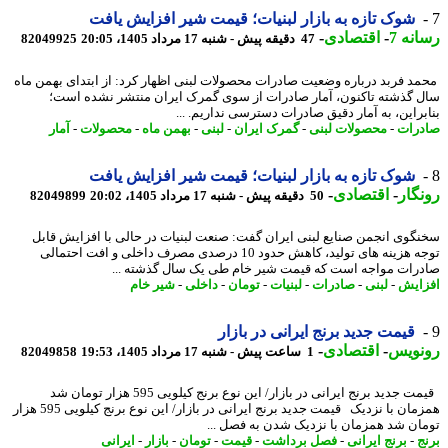
شوک تازه به بازار لبنیات؛ قیمت شیر افزایش یافت
نه 7
-
اقتصادی
-
47 دقیقه پیش - شنبه 17 مرداد 1405، 20:05
82049925
د فربد درباره وضعیت صادرات محصولات لبنی اظهار کرد: از ابتدای بهمن ماه
 گذشته تاکنون، آمار صادرات از سوی گمرک ایران منتشر نشده است؛
براین، به آمار دقیق صادرات دسترسی نداریم. ...
رات
-
محصولات لبنی
-
گمرک ایران
-
لبنی
-
بهمن ماه
-
محصولات
-
آمار
شوک تازه به بازار لبنیات؛ قیمت شیر افزایش یافت
گار
-
اقتصادی
-
50 دقیقه پیش - شنبه 17 مرداد 1405، 20:02
82049899
گوی انجمن صنایع لبنی ایران گفت: صنعت لبنیات در حالی با افزایش قابل
توجه هزینه های تولید، کاهش حدود 10 درصدی مصرف داخلی و افت احتمالی
رات مواجه است که قیمت شیر خام طی یک سال گذشته ...
ایش
-
لبنی
-
صادرات
-
لبنیات
-
تومان
-
داخلی
-
شیر خام
قیمت جدید برنج ایرانی در بازار
نویس
-
اقتصادی
-
1 ساعت پیش - شنبه 17 مرداد 1405، 19:53
82049858
قیمت جدید برنج ایرانی در بازار/ این نوع برنج کیلویی 595 هزار تومان شد
همزمان با نزدیک قیمت جدید برنج ایرانی در بازار/ این نوع برنج کیلویی 595 هزار
ان شد همزمان با نزدیک شدن به فصل ...
ج
-
برنج ایرانی
-
فصل برداشت
-
قیمت
-
تومان
-
بازار
-
ایرانی