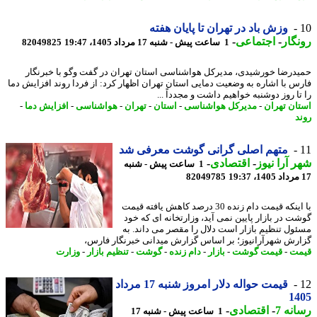
وزش باد در تهران تا پایان هفته
گار
-
اجتماعی
-
1 ساعت پیش - شنبه 17 مرداد 1405، 19:47
82049825
درضا خورشیدی، مدیرکل هواشناسی استان تهران در گفت وگو با خبرنگار
س با اشاره به وضعیت دمایی استان تهران اظهار کرد: از فردا روند افزایش دما
ا روز دوشنبه خواهیم داشت و مجدداً ...
ان تهران
-
مدیرکل هواشناسی
-
استان
-
تهران
-
هواشناسی
-
افزایش دما
-
د
متهم اصلی گرانی گوشت معرفی شد
 آرا نیوز
-
اقتصادی
-
1 ساعت پیش - شنبه
82049785
با اینکه قیمت دام زنده 30 درصد کاهش یافته قیمت
ت در بازار پایین نمی آید، وزارتخانه ای که خود
ول تنظیم بازار است دلال را مقصر می داند. به
رش شهرآرانیوز؛ بر اساس گزارش میدانی خبرنگار فارس،
ت
-
قیمت گوشت
-
بازار
-
دام زنده
-
گوشت
-
تنظیم بازار
-
وزارت
قیمت حواله دلار امروز شنبه 17 مرداد
14
نه 7
-
اقتصادی
-
1 ساعت پیش - شنبه 17