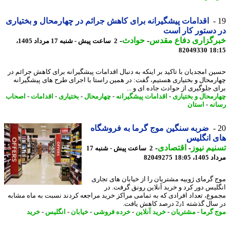
اقدامات پیشگیرانه برای کاهش جرائم در چهارمحال و بختیاری
دستور کار است
رگزاری دفاع مقدس
-
حوادث
-
2 ساعت پیش - شنبه 17 مرداد 1405،
82049330
18
ن امجدیان با تاکید بر اینکه به دنبال اقدامات پیشگیرانه برای کاهش جرائم در
رمحال و بختیاری هستیم، گفت: در همین راستا با اجرای طرح های پیشگیرانه
ی جلوگیری از حوادث جاده ای و ...
رمحال و بختیاری
-
اقدامات پیشگیرانه
-
چهارمحال
-
بختیاری
-
اقدامات
-
اصحاب
نه
-
استان
ضربه سنگین موج گرما به فروشگاه
 انگلیس
یم نیوز
-
اقتصادی
-
2 ساعت پیش - شنبه 17
1، 18:05
82049275
 گرمای ژوییه مشتریان را از خیابان های تجاری
لیس دور کرد و خرید آنلاین رونق گرفت. در
وع، تعداد افرادی که به تمامی مراکز خرید مراجعه کردند نسبت به ماه مشابه
گذشته 2٫1 درصد کاهش یافت.
 گرما
-
مشتریان
-
خرید آنلاین
-
خرده فروشی
-
خیابان
-
انگلیس
-
خرید