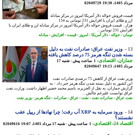
1، 19:30
82049729
ت فروش حواله دلار آمریکا امروز در مرکز مبادله
ارز و طلای ایران با افزایش 231 تومانی به 154
ر... قیمت فروش حواله دلار آمریکا امروز در مرکز مبادله ارز و طلای ایران با
23 تومانی ...
ان
-
حواله
-
دلار آمریکا
-
امروز
-
قیمت
-
افزایش
-
مبادله
وزیر نفت عراق: صادرات نفت به دلیل
شدن تنگه هرمز 75 درصد کاهش یافته
اران
-
اقتصادی
-
1 ساعت پیش - شنبه 17
1، 19:15
82049647
وزیر نفت عراق از کاهش 75 درصدی صادرات نفت
 کشور به دلیل بسته شدن تنگه هرمز خبر داد. - به
رش جماران، به نقل از الجزیره، باسم محمد خضیر اظهار داشت: وزارت نفت
ق توانست علیرغم چالش ...
 عراق
-
صادرات نفت
-
نفت
-
عراق
-
صادرات
-
تنگه هرمز
-
وزیر نفت
ورود سرمایه به XRP آب رفت؛ چرا نهادها از ریپل عقب
ستند؟
اد 24
-
اقتصادی
-
1 ساعت پیش - شنبه 17 مرداد 1405، 19:07
82049616