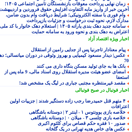
زمان نهایی پرداخت معوقات بازنشستگان تامین اجتماعی ۱۴۰۵؛
رین خبر از واریز مابه التفاوت افزایش حقوق فروردین و اردیبهشت
ام فوری با سفته الکترونیکی؛ شرایط دریافت وام بدون ضامن،
ارک لازم، نحوه ثبت درخواست و جزئیات بازپرداخت
سامانه جدید دهک بندی یارانه ۱۴۰۵ | استعلام دهک خانوار با کد ملی،
تراض به دهک بندی و نحوه ورود به سامانه حمایت
بار ویژه
اقتصاد آزاد
یام معنادار تاجرنیا پس از جدایی رامین از استقلال
کس| دیدار مسعود کیمیایی و بهروز وثوقی در دوران میانسالی؛ دهه
انک ها به جای تولید مسکن بنگاه داری می کنند
امضای عضو هیئت مدیره استقلال روی اسناد مالی، 9 ماه پس از
تعفا
قصد غیرمنتظره مجتبی جباری در لیگ یک مشخص شد!
بار فوتبال در صبح فوتبالی
۴ متهم قتل حمیدرضا رجب زاده دستگیر شدند | جزییات اولین
ترافات
لاصه بازی یوونتوس ۱ - اینتر ۲ | دوستانه باشگاهی
لاصه بازی چلسی ۳ - میلان ۰ | دوستانه باشگاهی
ور ۱۰ فقره حکم قصاص برای کلثوم اکبری
کس های خاص هدیه تهرانی در یک گلخانه