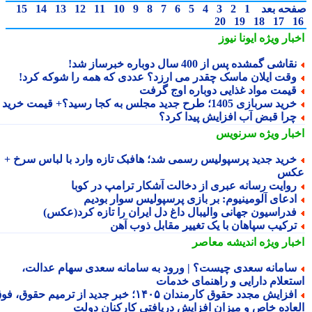
حه بعد
1
2
3
4
5
6
7
8
9
10
11
12
13
14
15
20
19
18
17
بار ویژه
ایونا نیوز
قاشی گمشده پس از 400 سال دوباره خبرساز شد!
قت ایلان ماسک چقدر می ارزد؟ عددی که همه را شوکه کرد!
یمت مواد غذایی دوباره اوج گرفت
ید سربازی 1405؛ طرح جدید مجلس به کجا رسید؟+ قیمت خرید
را قبض آب افزایش پیدا کرد؟
بار ویژه
سرنویس
رید جدید پرسپولیس رسمی شد؛ هافبک تازه وارد با لباس سرخ +
کس
وایت رسانه عبری از دخالت آشکار ترامپ در کوبا
دعای آلومینیوم: بر بازی پرسپولیس سوار بودیم
دراسیون جهانی والیبال داغ دل ایران را تازه کرد(عکس)
رکیب سپاهان با یک تغییر مقابل ذوب آهن
بار ویژه
اندیشه معاصر
امانه سعدی چیست؟ | ورود به سامانه سعدی سهام عدالت،
تعلام دارایی و راهنمای خدمات
افزایش مجدد حقوق کارمندان ۱۴۰۵؛ خبر جدید از ترمیم حقوق، فوق
عاده خاص و میزان افزایش دریافتی کارکنان دولت