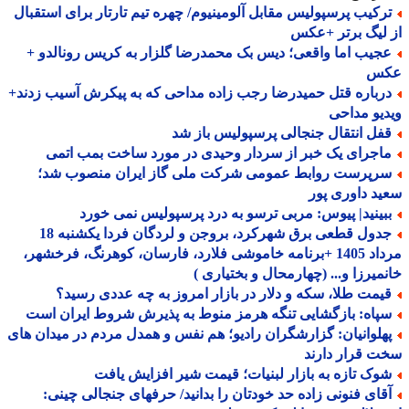
رکیب پرسپولیس مقابل آلومینیوم/ چهره تیم تارتار برای استقبال
لیگ برتر +عکس
جیب اما واقعی؛ دیس بک محمدرضا گلزار به کریس رونالدو +
س
رباره قتل حمیدرضا رجب زاده مداحی که به پیکرش آسیب زدند+
یو مداحی
فل انتقال جنجالی پرسپولیس باز شد
اجرای یک خبر از سردار وحیدی در مورد ساخت بمب اتمی
رپرست روابط عمومی شرکت ملی گاز ایران منصوب شد؛
د داوری پور
بینید| پیوس: مربی ترسو به درد پرسپولیس نمی خورد
جدول قطعی برق شهرکرد، بروجن و لردگان فردا یکشنبه 18
مرداد 1405 +برنامه خاموشی فلارد، فارسان، کوهرنگ، فرخشهر،
میرزا و... (چهارمحال و بختیاری )
یمت طلا، سکه و دلار در بازار امروز به چه عددی رسید؟
پاه: بازگشایی تنگه هرمز منوط به پذیرش شروط ایران است
هلوانیان: گزارشگران رادیو؛ هم نفس و همدل مردم در میدان های
 قرار دارند
وک تازه به بازار لبنیات؛ قیمت شیر افزایش یافت
قای فنونی زاده حد خودتان را بدانید/ حرفهای جنجالی چینی: