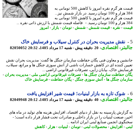
قیمت هر گرم نقره امروز با کاهش 500 تومانی به
384 هزار و 100 تومان رسید. در بازار شمش نیز...
قیمت هر گرم نقره امروز با کاهش 500 تومانی به
ش ذاتی نقره ...
ت
-
نقره
-
قیمت شمش
-
شمش
-
تومان
-
بازار
-
امروز
نقش مدیریت بحران در کنترل سیلاب و فرسایش خاک
بتر
-
اقتصادی
-
20 دقیقه پیش - شنبه 17 مرداد 1405، 20:32
82050052
شین و معاون فنی یگان حفاظت سازمان جنگل ها گفت: مدیریت بحران نقش
ین کننده ای در کاهش خسارات ناشی از آتش سوزی جنگل ها و مراتع، سیلاب،
ایش خاک، بیابان زایی، تصرفات غیرقانونی اراضی ...
ن حفاظت سازمان جنگل ها
-
تصرفات غیرقانونی اراضی ملی
-
مدیریت بحران
-
مان جنگل ها
-
آتش سوزی جنگل
-
یگان حفاظت
-
فرسایش خاک
شوک تازه به بازار لبنیات؛ قیمت شیر افزایش یافت
بتر
-
اقتصادی
-
40 دقیقه پیش - شنبه 17 مرداد 1405، 20:12
82049948
گزارش پارسینه به نقل از دنیای اقتصاد، افزایش هزینه های تولید در ماه های
ر، صنعت لبنیات را در بازار داخلی و صادرات تحت فشار قرار داده است؛ -
گوی انجمن صنایع لبنی ایران ادامه ...
ی
-
افزایش
-
محصولات لبنی
-
تومان
-
لبنیات
-
هزار
-
کاهش