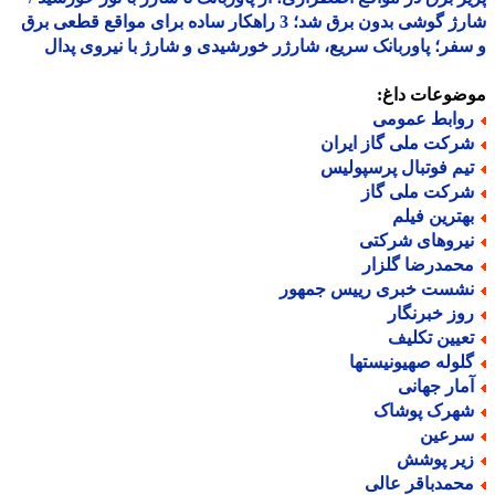
شارژ گوشی بدون برق شد؛ 3 راهکار ساده برای مواقع قطعی برق
فر؛ پاوربانک سریع، شارژر خورشیدی و شارژ با نیروی پدال
ضوعات داغ:
وابط عمومی
رکت ملی گاز ایران
یم فوتبال پرسپولیس
رکت ملی گاز
هترین فیلم
یروهای شرکتی
حمدرضا گلزار
شست خبری رییس جمهور
وز خبرنگار
عیین تکلیف
لوله صهیونیستها
مار جهانی
هرک پوشاک
رعین
یر پوشش
حمدباقر عالی