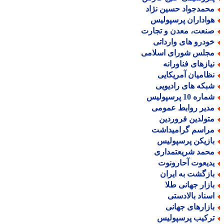
حمدجواد حسین نژاد
واداران پرسپولیس
نعت، معدن و تجارت
ودرو های وارداتی
جلس شورای اسلامی
یازهای فناورانه
ظامیان آمریکایی
بکه های رادیویی
اره 10 پرسپولیس
دیر روابط عمومی
تولدین فروردین
راسم گرامیداشت
ازیکن پرسپولیس
حمد شریعتمداری
دیعوت آحارونوت
ازگشت به ایران
ازار جهانی طلا
سناد بالادستی
ازارهای جهانی
رکیب پرسپولیس