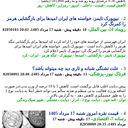
 شد و به رقم 185,860 (یکصد ...
ش قیمت
-
قیمت
-
داخلی
-
امروز
-
رمزارز
-
کاهش
-
روز
نیویورک تایمز: خواسته های ایران امیدها برای بازگشایی هرمز
کمرنگ کرد
اد 24
-
بین الملل
-
10 دقیقه پیش - شنبه 17 مرداد 1405، 20:42
82050103
ان فهرستی از خواسته های خود را ارائه کرده که امیدها برای بازگشایی تنگه
ز را کاهش داده است. - نیویورک تایمز: خواسته های ایران امیدها برای
گشایی هرمز را کمرنگ کرد نیویورک تایمز اعلام کرد:
یورک تایمز
-
بازگشایی
-
امیدها
-
نیویورک
-
تنگه هرمز
-
ایران
-
کرد
علت تشنگی شبانه و تاری دید چه میتواند باشد؟
اک نیوز
-
پزشکی
-
13 دقیقه پیش - شنبه 17 مرداد 1405، 20:40
82050091
پیش دیابت اغلب قابل برگشت است. کاهش 5 تا 10 درصد از وزن بدن (در صورت
اضافه وزن)، فعالیت بدنی منظم و تغذیه سالم می تواند خطر ابتلا به دیابت نوع 2
به طور چشمگیری کاهش دهد. - به گزارش بالاتر ...
ن
-
قند خون
-
دیابت نوع 2
-
ادرار
-
دیابت
-
تشنگی
-
تغییر سبک زندگی
قیمت نقره امروز شنبه 17 مرداد 1405
نه 7
-
اقتصادی
-
17 دقیقه پیش - شنبه 17
1، 20:35
82050069