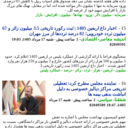
داده های هفته گذشته نشان می دهد صندوق های اسپات ریپل با کاهش 93 درصدی
ورود سرمایه به تنها 1 میلیون دلار مواجه شده اند، اما در مقابل، نهنگ های بزرگ
ار با افزایش سهم خود از عرضه کل، -
ایه
-
میلیون دلار
-
ورود
-
نهادها
-
میلیون
-
افزایش
-
بازار
اخبار داغ اربعین 1405 | ثبت رکورد تاریخی 3.5 میلیون زائر و 67
 تردد خودرویی؛ 82 درصد ترددها از مرز مهران
یشه معاصر
-
اقتصادی
-
1 ساعت پیش - شنبه 17 مرداد 1405، 19:03
82049
سخنگوی فراجا با ارائه گزارشی از عملکرد پلیس در اربعین 1405 اعلام کرد: حدود
3 میلیون و 500 هزار زائر از مرزهای کشور خارج و 3 میلیون و 250 هزار نفر وارد
دند. - اخبار داغ اربعین 1405 ثبت رکورد تاریخی 3.
یون
-
اربعین
-
هزار
-
تردد
-
زائر
-
درصد
-
عملکرد پلیس
نماینده مجلس مطرح کرد: تعطیلی
یجی مراکز دیالیز خصوصی به دلیل
اشت بدهی بیمه ها
نا
-
سیاسی
-
2 ساعت پیش - شنبه 17 مرداد
82049509
1405
 کمیسیون بهداشت مجلس با اشاره به نقش
 بخش خصوصی در ارائه خدمات دیالیز و کاهش بار مراکز دانشگاهی، نسبت به
یلی تدریجی مراکز دیالیز خصوصی به دلیل انباشت بدهی بیمه ها هشدار داد و