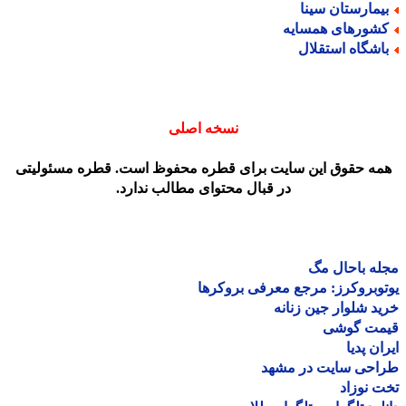
یمارستان سینا
شورهای همسایه
اشگاه استقلال
نسخه اصلی
مه حقوق این سایت برای قطره محفوظ است. قطره مسئولیتی
در قبال محتوای مطالب ندارد.
ه باحال مگ
وبروکرز: مرجع معرفی بروکرها
د شلوار جین زنانه
مت گوشی
ان پدیا
احی سایت در مشهد
 نوزاد