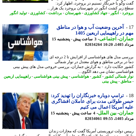
 وگو با خبرنگار تسنیم در بروجرد، اظهار کرد:
 زیر کشت انگور در شهرستان بروجرد یک هزار ...
جرد
-
انگور
-
جهاد کشاورزی
-
شهرستان
-
برداشت
-
کشاورزی
-
تولید انگور
آخرین وضعیت آب و هوا در مناطق
 در راهپیمایی اربعین 1405
اران
-
اجتماعی
-
3 ساعت پیش - پنجشنبه 15
1، 10:20
82034264
بررسی مدل های هواشناسی از افزایش تا 2 درجه ای
 در برخی مناطق و هوای معتدل در نوار شمالی
ر حکایت دارد. - به گزارش جماران، بررسی خروجی مدل های پیش بینی
شناسی نشان می دهد الگوی ...
ر شمالی کشور
-
کشور
-
هواشناسی
-
پیش بینی هواشناسی
-
راهپیمایی اربعین
اطق
-
پیش بینی
ترامپ دوباره خبرنگاران را تهدید کرد:
 طولانی مدت برای عاملان افشاگری
ه آمریکا اعمال می کنیم
اران
-
بین الملل
-
4 ساعت پیش - پنجشنبه 15
1، 09:55
82034061
س دولت تروریستی آمریکا گفت که مجازات زندان