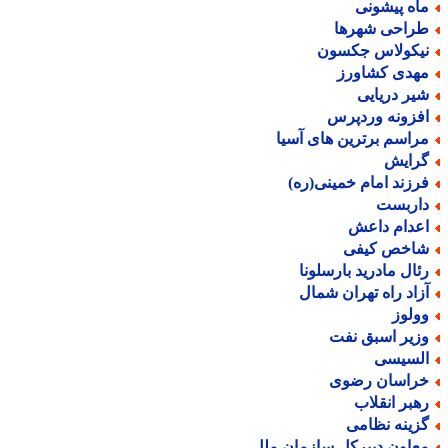
اه پیشونی
راحی شهرها
یکولاس جکسون
هدی کشاورز
یر دریایی
فزونه وردپرس
راسم برترین های آسیا
رایش
رزند امام خمینی(ره)
اربست
عدام داعش
اخص کیفی
ئال مادرید بارسلونا
زاد راه تهران شمال
ولوز
زیر اسبق نفت
لسیسی
راسان رضوی
هبر انقلاب
زینه نظامی
عاون دبیرکل سازمان ملل