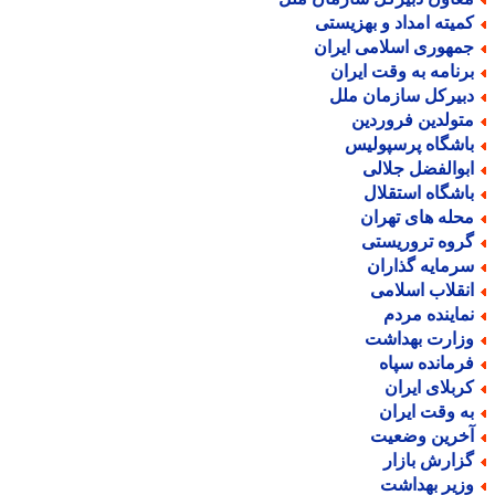
میته امداد و بهزیستی
مهوری اسلامی ایران
رنامه به وقت ایران
بیرکل سازمان ملل
تولدین فروردین
اشگاه پرسپولیس
بوالفضل جلالی
اشگاه استقلال
حله های تهران
روه تروریستی
رمایه گذاران
نقلاب اسلامی
ماینده مردم
زارت بهداشت
رمانده سپاه
ربلای ایران
ه وقت ایران
خرین وضعیت
زارش بازار
زیر بهداشت