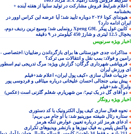
رایط فروش وانت زامیاد EX، مرداد 1405
علام شرایط فروش مشارکت در تولید سایپا از هفته آینده +
شنامه
هیوندای کونا ۲۰۲۶ دوباره تأیید شد؛ آیا عرضه این کراس اوور در
ان ادامه دارد؟
کابین غول پیکر Xpeng G9L رونمایی شد؛ وسیع ترین ردیف دوم،
ری و شارژ 450 کیلومتر در ۹ دقیقه
بار ویژه
سرنویس
ذاکرات جدی خوزستانی ها برای بازگرداندن رضاییان/ اختصاصی -
مین و فولاد: بمب نقل و انتقالات می ترکد؟
روپاشی شهرداری گرگان: گزارش ویژه: مرگ تدریجی تیم اسطوره
 ورزش ایران
زییات فعال سازی «کیف پول ایران» اعلام شد+فیلم
یش بینی جنجالی احسان علیخانی درباره میثاقی و فردوسی پور
یرال شد+فیلم
و آقای گل در یک تیم؛/ من شهریارم، شغلم گلزنی است (عکس)
بار ویژه
رونگار
حوه فعال سازی کیف پول الکترونیک با کد دستوری
تاره رئال شیفته مورینیو شد: با او جام می بریم!
دعای هرمز لتر درباره تعیین عوارض تنگه هرمز
اکنش پلیس به فیک نیوزها و بازنشر ویدیوهای تکراری
211 بازی و فقط 34 باخت؛/ کابوس 8 ساله والیبال جهان با آمار دیوانه