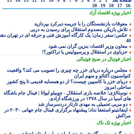
حه بعد
1
2
3
4
5
6
7
8
9
10
11
12
13
14
15
20
19
18
17
بار ویژه
اقتصاد آزاد
عوقات بازنشستگان را با جریمه دیرکرد بپردازید
لاش بازیکن مصدوم استقلال برای رسیدن به دربی
کس| سفر زمان؛ یک کارگاه آموزش فنی و حرفه ای در تهران دهه
عاون وزیر اقتصاد: بنزین گران نمی شود
زباوی در استقلال و پرسپولیس یا تراکتور؟!
بار فوتبال در صبح فوتبالی
جلس درباره دریای خزر چه چیزی را تصویب می کند؟ واقعیت
وانسیون آکتائو و سهم ایران
ریای خزر یا کاسپین چیست؟ از دو همسایه قدیمی تا پنج کشور
حلی امروز
وستالژی؛ خلاصه بازی استقلال - جوبیلو ایواتا | فینال جام باشگاه
سیا در سال ۱۳۷۸ در ورزشگاه آزادی
و مربی تحمیلی به مهدی تارتار دردسرساز شد
اینفانتینو استعفا نداد؛ پیشنهاد برگزاری فینال جام جهانی ۲۰۳۰ در
اکش
بار ویژه
تک ناک
زرگ ترین نیروگاه خورشیدی ایران در این استان احداث می شود