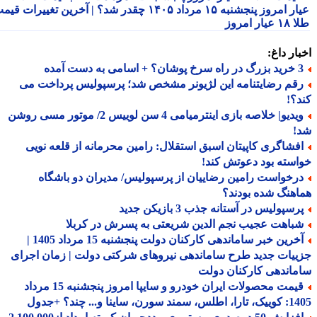
عیار امروز پنجشنبه ۱۵ مرداد ۱۴۰۵ چقدر شد؟ | آخرین تغییرات قیمت
ار امروز
ار داغ:
 اسامی به دست آمده
قم رضایتنامه این لژیونر مشخص شد؛ پرسپولیس پرداخت می
؟!
ویدیو| خلاصه بازی اینترمیامی 4 سن لوییس 2/ موتور مسی روشن
!
فشاگری کاپیتان اسبق استقلال: رامین محرمانه از قلعه نویی
سته بود دعوتش کند!
رخواست رامین رضاییان از پرسپولیس/ مدیران دو باشگاه
هنگ شده بودند؟
سپولیس در آستانه جذب 3 بازیکن جدید
باهت عجیب نجم الدین شریعتی به پسرش در کربلا
آخرین خبر ساماندهی کارکنان دولت پنجشنبه 15 مرداد 1405 |
یات جدید طرح ساماندهی نیروهای شرکتی دولت | زمان اجرای
اندهی کارکنان دولت
قیمت محصولات ایران خودرو و سایپا امروز پنجشنبه 15 مرداد
 سورن، ساینا و... چند؟ +جدول