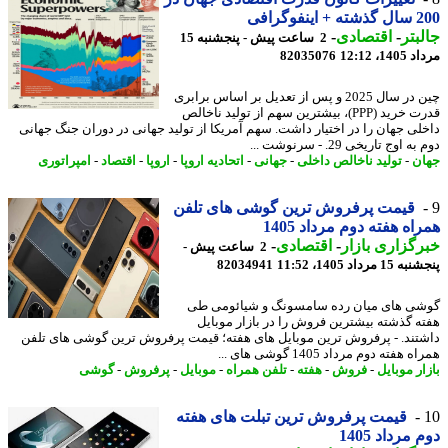
نفوگرافی
بتر
-
اقتصادی
-
2 ساعت پیش - پنجشنبه 15
1، 12:12
82035076
چین در سال 2025 و پس از تعدیل بر اساس برابری
قدرت خرید (PPP)، بیشترین سهم از تولید ناخالص
لی جهان را در اختیار داشت. سهم آمریکا از تولید جهانی در دوران جنگ جهانی
 اوج تاریخی 29. - سرنوشت ...
ن
-
تولید ناخالص داخلی
-
جهانی
-
اتحادیه اروپا
-
اروپا
-
اقتصاد
-
امپراتوری
قیمت پرفروش ترین گوشی های تلفن
اه هفته دوم مرداد 1405
گزاری بازار
-
اقتصادی
-
2 ساعت پیش -
 مرداد 1405، 11:52
82034941
ی های میان رده سامسونگ و شیائومی طی
ه گذشته بیشترین فروش را در بازار موبایل
تند. - پرفروش ترین موبایل های هفته؛ قیمت پرفروش ترین گوشی های تلفن
هفته دوم مرداد 1405 گوشی های ...
ر موبایل
-
فروش
-
هفته
-
تلفن همراه
-
موبایل
-
پرفروش
-
گوشی
قیمت پرفروش ترین تبلت های هفته
مرداد 1405