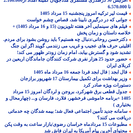
افزایش 50 درصدری مستمری مددجویان کمیته امداد از2.100.000
مت لیر ترکیه امروز پنجشنبه 15 مرداد 1405
وانی که در درگیری نابینا شد، قصاص چشم خواست
فیلم های سینمایی آخر هفته تلویزیون (15 و 16 مرداد 1405) +
صه داستان و زمان پخش
کترحسن روحانی:دنبال چه هستیم؟ باید روشن بشود برای مردم.
یتی حرف های عجیب و غریب می زنندمی گویند اگر این جنگ
ید شود و گسترش بیابد، امام زمان زودتر ظهور می کند!
حضور حدود 25 هزار نفری شرکت کنندگان جاماندگان اربعین در
لای ایران
ل ابجد | فال ابجد فردا جمعه 16 مرداد ماه 1405
وزیر بهداشت برای تکمیل بیمارستان 17 شهریور برازجان
ورات ویژه صادر کرد
جدول قطعی برق شهرکرد، بروجن و لردگان امروز 15 مرداد
1405 +برنامه خاموشی فرخشهر، فلارد، فارسان و... (چهارمحال و
یاری )
امانه جدید تأمین اجتماعی فعال شد؛ بیمه شدگان چه خدماتی
افت می کنند؟
عات 15 مردادماه خراسان رضوی/بازار ساعت به وقت پکن
حتوای آخرین پیام آمریکا به ایران فاش شد