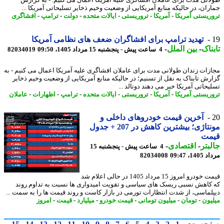
انی مدت برای عاملان افشاگری علیه آمریکا اعمال می کنیم. - به گزارش
ران، در حالیکه منابع آمریکایی از وضعیت وخیم ذخایر تسلیحاتی آمریکا ...
ریستی آمریکا
-
آمریکا
-
تروریستی
-
ایالات متحده
-
دولت
-
ترامپ
-
افشاگری
تهدید ترامپ برای افشاگران ضعف های نظامی آمریکا
ناک
-
بین الملل
-
4 ساعت پیش - پنجشنبه 15 مرداد 1405، 09:50
82034019
زات زندان طولانی مدت برای عاملان افشاگری علیه آمریکا اعمال می کنیم - به
رش تابناک به نقل از تسنیم؛ در حالیکه منابع آمریکایی از وضعیت وخیم ذخایر
یحاتی آمریکا خبر می دهند دونالد ...
ریستی آمریکا
-
آمریکا
-
تروریستی
-
ایالات متحده
-
ترامپ
-
اظهارات
-
عاملان
آخرین قیمت خودروهای داخلی و
مونتاژی؛ بیشترین کاهش در 207 + جدول
مت
بتر
-
اقتصادی
-
4 ساعت پیش - پنجشنبه 15
1، 09:47
82034008
قیمت خودرو امروز 15 مرداد 1405 در حالی اعلام شد
کاهش نسبی ریسک های سیاسی و تقویت امیدواری ها نسبت به تداوم روند
لماسی، از شدت انتظارات تورمی در بازار کاست و روند قیمت ها را به سمت ...
یون
-
تومان
-
میلیون تومانی
-
قیمت خودرو
-
میلیارد
-
قیمت
-
امروز