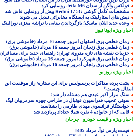
ولکس واگن از سدان Jetta M6 رونمایی کرد
شخصات کامل گوشی Redmi 17 5G پیش از رونمایی فاش شد
یش های استارلینک به ایستگاه مخابراتی تبدیل می شوند
عده جدید ایلان ماسک؛ بازگرداندن بینایی با تراشه مغزی نورالینک
بار ویژه
ایونا نیوز
مان قطعی برق اصفهان امروز جمعه 16 مرداد (خاموشی برق)
مان قطعی برق زنجان امروز جمعه 16 مرداد (خاموشی برق)
زییات نقشه های تازه متروی تهران؛ راهنمای جدید برای مسافران
مان قطعی برق شهرکرد امروز جمعه 16 مرداد (خاموشی برق)
مان قطعی برق زنجان امروز جمعه 16 مرداد (خاموشی برق)
بار ویژه
روز نو
شت پرده مذاکرات پرسپولیس برای این ستاره/ راز موفقیت این
تقال چیست؟
نگ مزار اکبر عبدی هم مسئله دار شد!
وتی عجیب فدراسیون فوتبال در طراحی چهره سرمربیان لیگ
واستگار فرانسوی مهدی طارمی را بشناسید
ابی که از خانواده 4 نفره شیلا خداداد پربازدید شد
بار ویژه
و قیمت خودرو | چرخان
یمت پارس نوآ، مرداد 1405