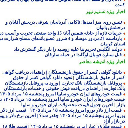
نده
بار ویژه
تسنیم نیوز
نیس روی میز امیدها؛ ناکامی آذربایجان شرقی دربخش آقایان و
خشش بانوان
زییات تازه از حادثه شمس آباد/ 15 واحد صنعتی تخریب و آسیب دید
بازداشت 21مزدور موساد و 4 شرور عضو باندهای مسلح شرارت در
تان کرمان
ولت انگلیس تحریم ها علیه روسیه را بار دیگر گسترش داد
تل ستاره فوتبال اوگاندا در حمله سارقان
بار ویژه
اندیشه معاصر
انلود گواهی کسر از حقوق بازنشستگان | راهنمای دریافت گواهی
ر از حقوق بازنشستگان | نحوه دانلود گواهی کسر از حقوق
روفایل بازنشستگان بانک تجارت | ورود به پروفایل بازنشستگان
نک تجارت | راهنمای دریافت فیش حقوقی و خدمات بازنشستگان
قیمت خودروهای ایران خودرو سایپا امروز پنجشنبه ۱۵ مرداد ۱۴۰۵ |
قیمت خودروهای ایران خودرو سایپا امروز پنجشنبه ۱۵ مرداد ۱۴۰۵ در
زار | آخرین جدول قیمت محصولات ایران خودرو و سایپا
قیمت ارز دلار یورو امروز پنجشنبه ۱۵ مرداد ۱۴۰۵ | قیمت ارز دلار
یورو امروز پنجشنبه ۱۵ مرداد ۱۴۰۵ چقدر شد؟ | آخرین نرخ دلار و یورو
بازار آزاد
قیمت طلا ۱۸ عیار امروز پنجشنبه ۱۵ مرداد ۱۴۰۵ | قیمت طلا ۱۸