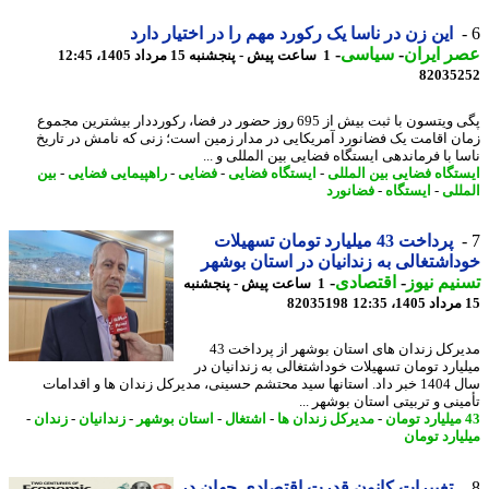
این زن در ناسا یک رکورد مهم را در اختیار دارد
 ایران
-
سیاسی
-
1 ساعت پیش - پنجشنبه 15 مرداد 1405، 12:45
82035
پگی ویتسون با ثبت بیش از 695 روز حضور در فضا، رکورددار بیشترین مجموع
ن اقامت یک فضانورد آمریکایی در مدار زمین است؛ زنی که نامش در تاریخ
ا با فرماندهی ایستگاه فضایی بین المللی و ...
تگاه فضایی بین المللی
-
ایستگاه فضایی
-
فضایی
-
راهپیمایی فضایی
-
بین
للی
-
ایستگاه
-
فضانورد
پرداخت 43 میلیارد تومان تسهیلات
اشتغالی به زندانیان در استان بوشهر
یم نیوز
-
اقتصادی
-
1 ساعت پیش - پنجشنبه
82035198
مدیرکل زندان های استان بوشهر از پرداخت 43
یارد تومان تسهیلات خوداشتغالی به زندانیان در
سال 1404 خبر داد. استانها سید محتشم حسینی، مدیرکل زندان ها و اقدامات
ینی و تربیتی استان بوشهر ...
-
مدیرکل زندان ها
-
اشتغال
-
استان بوشهر
-
زندانیان
-
زندان
-
یارد تومان
تغییرات کانون قدرت اقتصادی جهان در