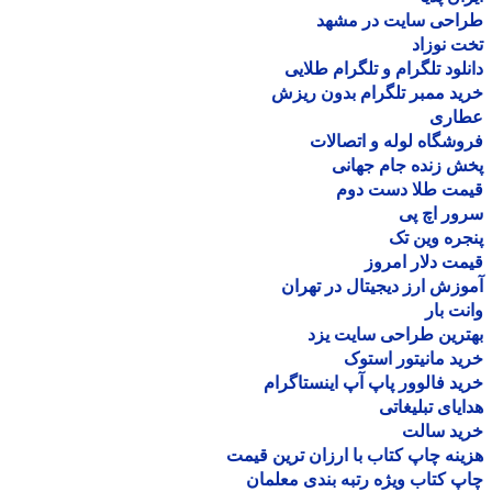
احی سایت در مشهد
 نوزاد
لود تلگرام و تلگرام طلایی
د ممبر تلگرام بدون ریزش
اری
شگاه لوله و اتصالات
 زنده جام جهانی
مت طلا دست دوم
ر اچ پی
ره وین تک
ت دلار امروز
زش ارز دیجیتال در تهران
ت بار
رین طراحی سایت یزد
د مانیتور استوک
د فالوور پاپ آپ اینستاگرام
یای تبلیغاتی
ید سالت
نه چاپ کتاب با ارزان ترین قیمت
 کتاب ویژه رتبه بندی معلمان