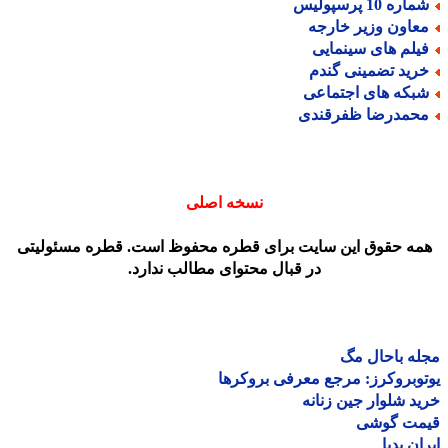
اره 10 پرسپولیس
عاون وزیر خارجه
یلم های سینمایی
رید تضمینی گندم
بکه های اجتماعی
حمدرضا ظفرقندی
نسخه اصلی
مه حقوق این سایت برای قطره محفوظ است. قطره مسئولیتی
در قبال محتوای مطالب ندارد.
ه باحال مگ
وبروکرز: مرجع معرفی بروکرها
د شلوار جین زنانه
مت گوشی
ان پدیا