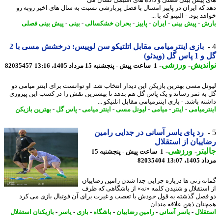
 پیش بینی فصلی و داده های اقلیمی نشان می
 که ایران در پاییز امسال با فصل پربارشی نسبت به سال های اخیر روبه رو
د بود. - النینو که با ...
ش
-
پیش بینی
-
ایران
-
پاییز
-
بحران خشکسالی
-
بینی
-
پیش بینی فصلی
بازی اینترمیامی مقابل اتلتیکو سن لوییس: درخشش مسی با 2
 گل (ویدئو)
ندیش
-
ورزشی
-
1 ساعت پیش - پنجشنبه 15 مرداد 1405، 13:16
82035457
نل مسی بهترین بازیکن این دیدار انتخاب شد. او توانست برای اینتر میامی دو
به ثمر رساند و یک پاس گل هم بدهد تا بیشترین نقش را در کسب این پیروزی
ه باشد. - بازی اینترمیامی مقابل اتلتیکو ...
ترمیامی
-
اینتر
-
میامی
-
لیونل مسی
-
اینتر میامی
-
پاس گل
-
بهترین بازیکن
رد پای یاسر آسانی در جدایی رامین
ییان از استقلال
بتر
-
ورزشی
-
1 ساعت پیش - پنجشنبه 15
1، 13:07
82035404
نه زنی ها درباره چرایی جدا شدن رامین رضاییان
استقلال و شنیدن کلمه «نه» از باشگاهی که ظرف
فصل گذشته به قول خودش با تعصب و غیرت برای آن فوتبال بازی می کرد
نان ذهن علاقه مندان ...
قلال
-
یاسر آسانی
-
رامین رضاییان
-
باشگاه
-
بازی
-
یاسر
-
بازیکنان استقلال