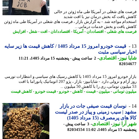
ت های شغلی در آمریکا طی ماه ژوئن در حالی
ش یافت که بخش درمان نیز با افت شدید
خدام مواجه شد. - به گزارش بازار ، فرصت های شغلی در آمریکا طی ماه ژوئن
ش یافت و بخش خدمات درمانی ...
ت های شغلی
-
اقتصاددان
-
آمریکا
-
اقتصاددانان
-
افت
-
شغل
-
افزایش
قیمت خودرو امروز 15 مرداد 1405 / کاهش قیمت ها زیر سایه
ار سیاسی مثبت
ا نیوز
-
اقتصادی
-
2 ساعت پیش - پنجشنبه 15 مرداد 1405، 11:21
82034
بازار خودرو امروز 15 مرداد 1405 با کاهش رسیک های سیاسی و انتظارات تورمی
روز آرام و نزولی دارد. - شایانیوز- بازار ، پژو 207 اتوماتیک پانوراما با افت
یون تومانی
-
میلیون
-
قیمت
-
کاهش
-
خودرو
-
قیمت خودرو
-
کاهش قیمت
نوسان قیمت صیفی جات در بازار
د | سیب زمینی و پیاز در صدر لیست
 های پرمصرف (15 مرداد 1405)
 آرا نیوز
-
اقتصادی
-
3 ساعت پیش -
 مرداد 1405، 11:02
82034554