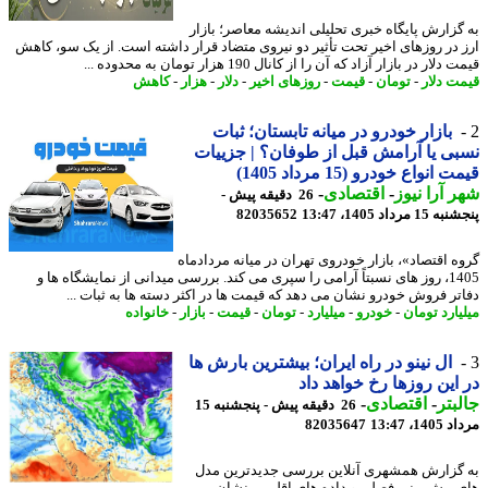
گزارش پایگاه خبری تحلیلی اندیشه معاصر؛ بازار
 در روزهای اخیر تحت تأثیر دو نیروی متضاد قرار داشته است. از یک سو، کاهش
لار در بازار آزاد که آن را از کانال 190 هزار تومان به محدوده ...
ت دلار
-
تومان
-
قیمت
-
روزهای اخیر
-
دلار
-
هزار
-
کاهش
بازار خودرو در میانه تابستان؛ ثبات
ی یا آرامش قبل از طوفان؟ | جزییات
انواع خودرو (15 مرداد 1405)
 آرا نیوز
-
اقتصادی
-
26 دقیقه پیش -
 مرداد 1405، 13:47
82035652
ه اقتصاد»، بازار خودروی تهران در میانه مردادماه
1405، روز های نسبتاً آرامی را سپری می کند. بررسی میدانی از نمایشگاه ها و
تر فروش خودرو نشان می دهد که قیمت ها در اکثر دسته ها به ثبات ...
یارد تومان
-
خودرو
-
میلیارد
-
تومان
-
قیمت
-
بازار
-
خانواده
ال نینو در راه ایران؛ بیشترین بارش ها
این روزها رخ خواهد داد
بتر
-
اقتصادی
-
26 دقیقه پیش - پنجشنبه 15
1، 13:47
82035647
گزارش همشهری آنلاین بررسی جدیدترین مدل