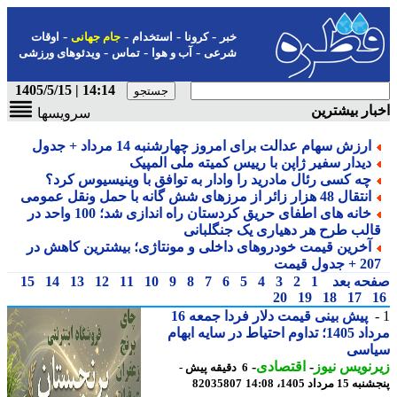
-
-
-
-
خبر
کرونا
استخدام
جام جهانی
اوقات
-
-
-
شرعی
آب و هوا
تماس
ویدئوهای ورزشی
14:14 | 1405/5/15
ار بیشترین
سرویسها
ارزش سهام عدالت برای امروز چهارشنبه 14 مرداد + جدول
دیدار سفیر ژاپن با رییس کمیته ملی المپیک
چه کسی رئال مادرید را وادار به توافق با وینیسیوس کرد؟
انتقال 48 هزار زائر از مرزهای شش گانه با حمل ونقل عمومی
خانه های اطفای حریق کردستان راه اندازی شد؛ 100 واحد در
الب طرح هر دهیاری یک جنگلبانی
آخرین قیمت خودروهای داخلی و مونتاژی؛ بیشترین کاهش در
+ جدول قیمت
حه بعد
1
2
3
4
5
6
7
8
9
10
11
12
13
14
15
20
19
18
17
پیش بینی قیمت دلار فردا جمعه 16
مرداد 1405؛ تداوم احتیاط در سایه ابهام
اسی
نویس نیوز
-
اقتصادی
-
6 دقیقه پیش -
 مرداد 1405، 14:08
82035807