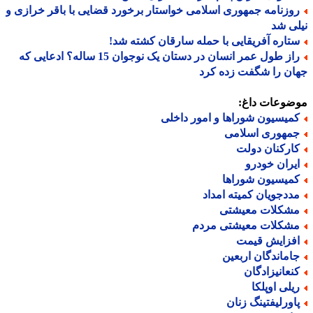
وزنامه جمهوری اسلامی خواستار برخورد قضایی با باقر خرازی و
ی شد
تاره آفریقایی با حمله سارقان کشته شد!
راز طول عمر انسان در دستان یک نوجوان 15 ساله؟ ادعایی که
ن را شگفت زده کرد
ضوعات داغ:
میسیون شوراها و امور داخلی
مهوری اسلامی
ارکنان دولت
یران خودرو
میسیون شوراها
ددجویان کمیته امداد
شکلات معیشتی
شکلات معیشتی مردم
فزایش قیمت
اماندگان اربعین
نعانیزادگان
یلی اوپلکا
اورلیفتینگ زنان