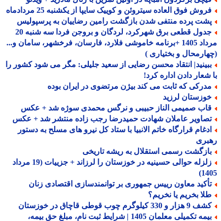
روش فوق العاده سیتروئن و کوییک سایپا از یکشنبه 25 مردادماه
شت پرده منتفی شدن بازگشت رامین رضاییان به پرسپولیس
جدول قطعی برق شهرکرد، لردگان و بروجن فردا سه شنبه 20
مرداد 1405 +برنامه خاموشی فلارد، فارسان، فرخشهر، سامان و...
ارمحال و بختیاری )
بینید| انتقاد محسن رضایی از سعید جلیلی: مگر می شود کشور را
شعار دادن اداره کرد!
درکی که ثابت می کند بیژن مرتضوی در ایران بوده
وزستان لرزید
اب صمیمی الناز حبیبی و نرگس محمدی سوژه شد + عکس
صاویر عاملان شهادت حمیدرضا رجب زاده منتشر شد + عکس
دغام قرارگاه خاتم الانبیا با ستاد کل نیرو های مسلح به دستور
بری
ازگشت رسمی استقلال به ریشه تاریخی
زلزله حوالی حسینیه در خوزستان را لرزاند + جزییات (19 مرداد
14
أکید معاون رییس جمهوری بر توانمندسازی اقتصادی زنان
لا بخریم یا نخریم؟
هزار و 330 کیلوگرم چوب قوطی قاچاق در خوزستان
بیمه تکمیلی معلمان 1405 | شرایط ثبت نام، مبلغ حق بیمه،