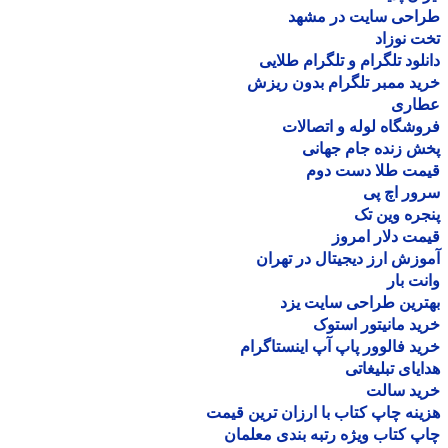
احی سایت در مشهد
 نوزاد
لود تلگرام و تلگرام طلایی
د ممبر تلگرام بدون ریزش
اری
شگاه لوله و اتصالات
 زنده جام جهانی
مت طلا دست دوم
ر اچ پی
ره وین تک
ت دلار امروز
زش ارز دیجیتال در تهران
ت بار
رین طراحی سایت یزد
د مانیتور استوک
د فالوور پاپ آپ اینستاگرام
یای تبلیغاتی
ید سالت
نه چاپ کتاب با ارزان ترین قیمت
 کتاب ویژه رتبه بندی معلمان