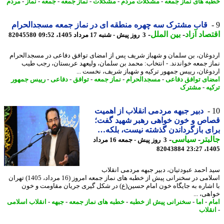
ه های نماز جمعه
-
مشکلات مردم
-
مشکلات
-
نماز جمعه
-
جمعه
-
نماز
-
مردم
قاب مشترک سه چهره منطقه ای در نماز جمعه مسجدالحرام
صاد آزاد
-
بین الملل
-
3 روز پیش - شنبه 17 مرداد 1405، 09:52
82045580
وغان، بن سلمان و شهباز شریف پس از امضای توافق دفاعی در مسجدالحرام
ز جمعه خواندند. - انتخاب: محمد بن سلمان، ولیعهد عربستان، رجب طیب
وغان، رییس جمهور ترکیه و شهباز شریف، نخست ...
ای توافق دفاعی
-
مسجدالحرام
-
نماز جمعه
-
توافق
-
دفاعی
-
رییس جمهور
یه
-
مشترک
دبیر جبهه مردمی انقلاب از اهمیت
اص و خون خواهی رهبر شهید گفت؛
ی بازگرداندن گذشته نیست، بلکه…
بتر
-
سیاسی
-
3 روز پیش - جمعه 16 مرداد
82043884
1405
 احمد عبودتیان، دبیر جبهه مردمی انقلاب
اسلامی در سخنرانی پیش از خطبه های نماز جمعه امروز (16 مرداد، 1405) تهران
اشاره به جایگاه خون امام حسین(ع) در شکل گیری جریان مقاومت و خون
ی، ...
م
-
اما
-
سخنرانی پیش از خطبه
-
خطبه های نماز جمعه
-
جبهه
-
انقلاب اسلامی
قلاب