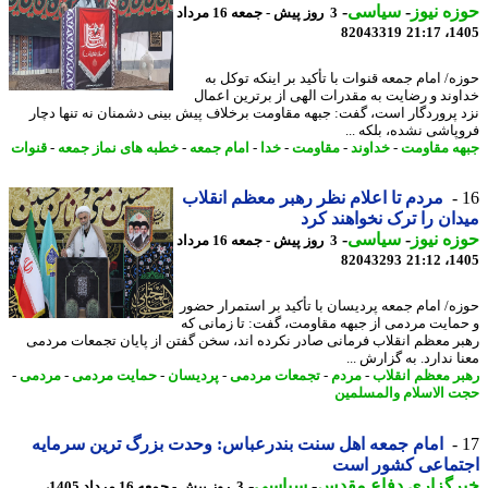
ه نیوز
-
سیاسی
-
3 روز پیش - جمعه 16 مرداد
82043319
1405
ه/ امام جمعه قنوات با تأکید بر اینکه توکل به
وند و رضایت به مقدرات الهی از برترین اعمال
 پروردگار است، گفت: جبهه مقاومت برخلاف پیش بینی دشمنان نه تنها دچار
پاشی نشده، بلکه ...
ه مقاومت
-
خداوند
-
مقاومت
-
خدا
-
امام جمعه
-
خطبه های نماز جمعه
-
قنوات
مردم تا اعلام نظر رهبر معظم انقلاب
ان را ترک نخواهند کرد
ه نیوز
-
سیاسی
-
3 روز پیش - جمعه 16 مرداد
82043293
1405
ه/ امام جمعه پردیسان با تأکید بر استمرار حضور
مایت مردمی از جبهه مقاومت، گفت: تا زمانی که
ر معظم انقلاب فرمانی صادر نکرده اند، سخن گفتن از پایان تجمعات مردمی
 ندارد. به گزارش ...
ر معظم انقلاب
-
مردم
-
تجمعات مردمی
-
پردیسان
-
حمایت مردمی
-
مردمی
-
 الاسلام والمسلمین
امام جمعه اهل سنت بندرعباس: وحدت بزرگ ترین سرمایه
تماعی کشور است
رگزاری دفاع مقدس
-
سیاسی
-
3 روز پیش - جمعه 16 مرداد 1405،