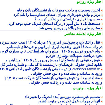
بار ویژه
روز نو
خرین وضعیت پرداخت معوقات بازنشستگان بانک رفاه
ریز و بپاش شهرداری تهران، صدای صداوسیما را بلند کرد
حسین آقایاری» تراستی ابربدهکار کیست؟
ستخط یک دانش آموز در برگه امتحان فیزیک جلب توجه کرد
تاره ملی پوش بالاخره پرسپولیسی شد
بار ویژه
اندیشه معاصر
نقل و انتقالات پرسپولیس امروز ۱۹ مرداد ۱۴۰۵ | بمب جدید سرخ ها
 راه است؟ آخرین وضعیت ایری، ابرقویی و خریدهای تابستانی
وام خودرو فرسوده ۱۴۰۵ | مبلغ وام، شرایط ثبت نام، مدارک لازم و
وه دریافت تسهیلات نوسازی خودرو
فیش حقوقی بازنشستگان آموزش و پرورش ۱۴۰۵ | مشاهده و
نلود فیش حقوقی فرهنگیان بازنشسته با کد ملی و شماره دفتر کل
eservices.tamin.ir فیش حقوقی بازنشستگان تامین اجتماعی ۱۴۰۵ |
ود به سامانه و مشاهده و دانلود فیش حقوقی
مشاهده و دانلود فیش حقوقی بازنشستگان شرکت نفت ۱۴۰۵ |
ود به سامانه سما نفت و دریافت فیش حقوقی
بار ویژه
سرنویس
صمیم غیرمنتظره مورینیو آینده اندریک را تغییر داد
نهدام مهمات عمل نکرده در جنوب کشور