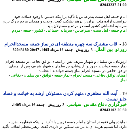
82043237
21
م جمعه اهل سنت بندرعباس با تأکید بر اینکه دشمن با وجود حملات خود
انست اراده ملت ایران را درهم بشکند، گفت: وحدت و همدلی مردم بزرگ ترین
ایه اجتماعی کشور است و مردم و مسئولان باید ...
م جمعه
-
اهل سنت
-
بندرعباس
-
سرمایه اجتماعی
-
کشور
-
جمعه
-
مردم
قاب مشترک سه چهره منطقه ای در نماز جمعه مسجدالحرام
 نو
-
بین الملل
-
3 روز پیش - جمعه 16 مرداد 1405، 20:47
82043180
وغان، بن سلمان و شهباز شریف پس از امضای توافق دفاعی در مسجدالحرام
ز جمعه خواندند. - روزنو :اردوغان، بن سلمان و شهباز شریف پس از امضای
فق دفاعی در مسجدالحرام نماز جمعه خواندند. انتخاب:
ای توافق دفاعی
-
مسجدالحرام
-
نماز جمعه
-
توافق
-
بن سلمان
-
دفاعی
-
ز
آیت الله مظفری: متهم کردن مسئولان ارشد به خیانت و فساد
ز نیست
رگزاری دفاع مقدس
-
سیاسی
-
3 روز پیش - جمعه 16 مرداد 1405،
82043102
20
ینده ولی فقیه در استان و امام جمعه قزوین با تأکید بر اینکه «مقاومت هزینه
د، اما تسلیم هزینه ای به مراتب سنگین تر دارد»، گفت: رهبر معظم انقلاب تأکید