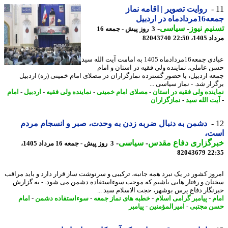
روایت تصویر | اقامه نماز
ماه در اردبیل
یم نیوز
-
سیاسی
-
3 روز پیش - جمعه 16
1، 22:50
82043740
عبادی جمعه16مردادماه 1405 به امامت آیت الله سید
 عاملی، نماینده ولی فقیه در استان و امام
ه اردبیل، با حضور گسترده نمازگزاران در مصلای امام خمینی (ره) اردبیل
زار شد. - نماز سیاسی ...
ینده ولی فقیه در استان
-
مصلای امام خمینی
-
نماینده ولی فقیه
-
اردبیل
-
امام
ت الله سید
-
نمازگزاران
دشمن به دنبال ضربه زدن به وحدت، صبر و انسجام مردم
ت،
رگزاری دفاع مقدس
-
سیاسی
-
3 روز پیش - جمعه 16 مرداد 1405،
82043679
22
وز کشور در یک نبرد همه جانبه، ترکیبی و سرنوشت ساز قرار دارد و باید مراقب
ان و رفتار هایی باشیم که موجب سوءاستفاده دشمن می شود. - به گزارش
نگار دفاع پرس بوشهر، حجت الاسلام سید ...
م
-
پیامبر گرامی اسلام
-
خطبه های نماز جمعه
-
سوءاستفاده دشمن
-
امام
 مجتبی
-
امیرالمؤمنین
-
پیامبر