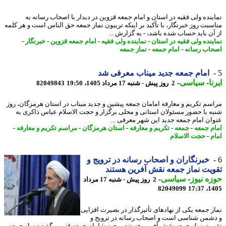
ینده ولی فقیه در استان و امام جمعه قزوین در دیدار با اصحاب رسانه به
سبت روز خبرنگار، با تأکید بر اینکه تریبون نماز جمعه حق الناس است و هر کلمه
آن باید حساب شده باشد، - به گزارش ...
ینده ولی فقیه در استان
-
نماینده ولی فقیه
-
امام جمعه قزوین
-
خبرنگار
-
اب رسانه
-
امام جمعه
-
نماز جمعه
امام جمعه جدید میناب معرفی شد
ا
-
سیاسی
-
2 روز پیش - شنبه 17 مرداد 1405، 19:50
82049843
سم تکریم و معارفه امامان جمعه پیشین و جدید میناب در استان هرمزگان، روز
ه با حضور مسئولان استانی و محلی برگزار و حجت الاسلام عباس ذاکری به
ان امام جمعه جدید این شهر معرفی ...
م جمعه
-
جمعه
-
تکریم و معارفه
-
استان هرمزگان
-
مراسم تکریم و معارفه
-
م
-
حجت الاسلام
خبرنگاران و اصحاب رسانه در ترویج و
یت نماز جمعه نقش آفرین هستند
ه نیوز
-
سیاسی
-
2 روز پیش - شنبه 17 مرداد
82049099
1405
ز جمعه یکی از نهادهای تأثیرگذار در بصیرت افزایی
شمن شناسی است و اصحاب رسانه در ترویج و
یت نماز جمعه نقش آفرین هستند. - حوزه/ امام جمعه قزوین گفت: نماز جمعه