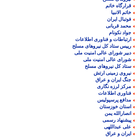
رارگاه خاتم
اتم الانبیا
وتبال ایران
حمد قربانی
واد نکونام
رتباطات و فناوری اطلاعات
ییس ستاد کل نیروهای مسلح
بیر شورای عالی امنیت ملی
ورای عالی امنیت ملی
تاد کل نیروهای مسلح
یروی زمینی ارتش
نگ ایران و عراق
رکز لرزه نگاری
ناوری اطلاعات
دافع پرسپولیس
ستان خوزستان
نصارالله یمن
یشنهاد رسمی
لی عبداللهی
یران و عراق