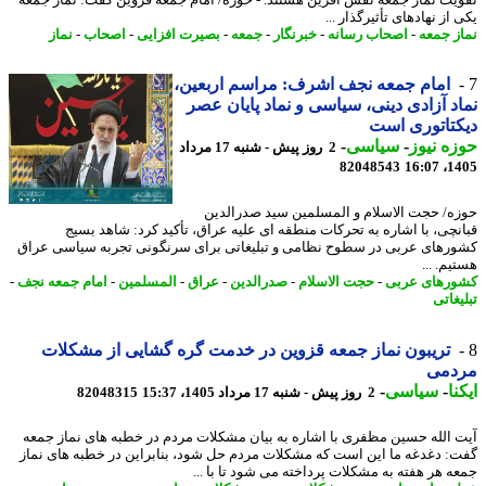
از نهادهای تأثیرگذار ...
ز جمعه
-
اصحاب رسانه
-
خبرنگار
-
جمعه
-
بصیرت افزایی
-
اصحاب
-
نماز
امام جمعه نجف اشرف: مراسم اربعین،
د آزادی دینی، سیاسی و نماد پایان عصر
تاتوری است
ه نیوز
-
سیاسی
-
2 روز پیش - شنبه 17 مرداد
82048543
1405
ه/ حجت الاسلام و المسلمین سید صدرالدین
نچی، با اشاره به تحرکات منطقه ای علیه عراق، تأکید کرد: شاهد بسیج
رهای عربی در سطوح نظامی و تبلیغاتی برای سرنگونی تجربه سیاسی عراق
م. ...
رهای عربی
-
حجت الاسلام
-
صدرالدین
-
عراق
-
المسلمین
-
امام جمعه نجف
-
غاتی
تریبون نماز جمعه قزوین در خدمت گره گشایی از مشکلات
دمی
نا
-
سیاسی
-
2 روز پیش - شنبه 17 مرداد 1405، 15:37
82048315
 الله حسین مظفری با اشاره به بیان مشکلات مردم در خطبه های نماز جمعه
: دغدغه ما این است که مشکلات مردم حل شود، بنابراین در خطبه های نماز
ه هر هفته به مشکلات پرداخته می شود تا با ...