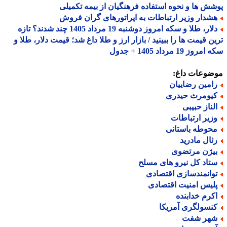
ش ها و نحوه استفاده فرهنگیان از بیمه تکمیلی
شدار وزیر ارتباطات به اپراتورهای گران فروش
دلار، طلا و سکه امروز دوشنبه 19 مرداد 1405 چند شدند؟ تازه
ن قیمت ها را ببینید / بازار ارز و طلا داغ شد؛ قیمت دلار، طلا و
وز 19 مرداد 1405 + جدول
ضوعات داغ:
امین رضاییان
یومرث حیدری
لناز حبیبی
زیر ارتباطات
حوطه باستانی
ئال مادرید
یژن مرتضوی
تاد کل نیرو های مسلح
وانمندسازی اقتصادی
لیس امنیت اقتصادی
کرم خدابنده
نسولگری آمریکا
هر شفت