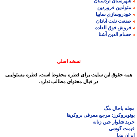
هرستان اردستان
تولدین فروردین
ودروسازی سایپا
نعت نفت آبادان
روش فوق العاده
سام الدین آشنا
نسخه اصلی
مه حقوق این سایت برای قطره محفوظ است. قطره مسئولیتی
در قبال محتوای مطالب ندارد.
ه باحال مگ
وبروکرز: مرجع معرفی بروکرها
د شلوار جین زنانه
مت گوشی
ان پدیا