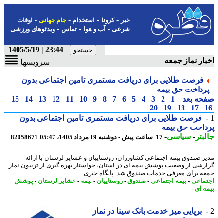
-
-
-
-
خبر
کرونا
استخدام
جام جهانی
اوقات
-
-
-
شرعی
آب و هوا
تماس
ویدئوهای ورزشی
23:44 | 1405/5/19
ار نماز جمعه
سرویسها
فرصت طلایی برای دریافت مستمری تامین اجتماعی بدون
رداخت حق بیمه
حه بعد
1
2
3
4
5
6
7
8
9
10
11
12
13
14
15
20
19
18
17
فرصت طلایی برای دریافت مستمری تامین اجتماعی بدون
اخت حق بیمه
بتر
-
سیاسی
-
17 ساعت پیش - دوشنبه 19 مرداد 1405، 05:47
82058671
ر صندوق بیمه اجتماعی کشاورزان، روستاییان و عشایر لرستان با ارائه
رشی از وضعیت پوشش بیمه ای در استان، خواستار بهره گیری از تریبون نماز
ه برای معرفی خدمات صندوق شد. پایگاه خبری ...
ماعی
-
بیمه اجتماعی
-
صندوق
-
روستاییان
-
بیمه
-
عشایر لرستان
-
پوشش
ه ای
برپایی میز خدمت بانک سینا در نماز