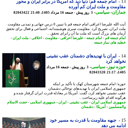
امام جمعه قم: دنیا دید که آمریکا در برابر ایران و محور
ومت و ملت ایران کم آورده
اران
-
سیاسی
-
3 روز پیش - جمعه 16 مرداد 1405، 21:40
82043422
آیت الله علیرضا اعرافی امام جمعه قم با تبیین 8 درس جهانی و تمدنی مقاومت
 ایران، تصریح کرد: مقاومت صبری هوشمندانه، اجتماعی و فعال برای تحقق
ان های بزرگ است که ملت ما آن رابرای تحقق ...
م جمعه قم
-
امام جمعه
-
علیرضا اعرافی
-
مقاومت
-
اخلاقی
-
ملت ایران
-
ه های نماز جمعه
ایران با تهدیدهای دشمنان عقب نشینی
اهد کرد
ه نیوز
-
سیاسی
-
3 روز پیش - جمعه 16 مرداد
82043320
1405
ه/ امام جمعه شهرستان کهک با تأکید بر اینکه
وری اسلامی ایران با تهدیدهای توخالی دشمنان
 نشینی نخواهد کرد، گفت: آمریکا در معادله قدرت ایران گرفتار شده و
ونه اقدام علیه زیرساخت ...
وری اسلامی ایران
-
عقب نشینی
-
ایران
-
جمهوری اسلامی
-
حجت الاسلام
مسلمین
-
آمریکا
-
دشمنان
جبهه مقاومت با قدرت به مسیر خود
مه می دهد