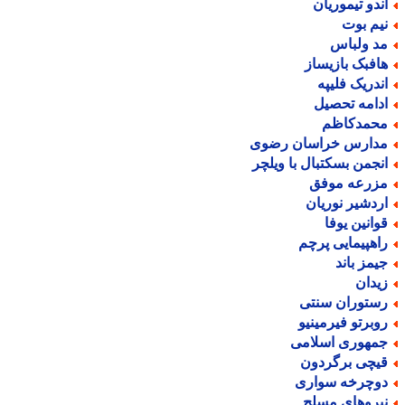
ندو تیموریان
یم بوت
د ولباس
افبک بازیساز
ندریک فلیپه
دامه تحصیل
حمدکاظم
دارس خراسان رضوی
نجمن بسکتبال با ویلچر
زرعه موفق
ردشیر نوریان
وانین یوفا
اهپیمایی پرچم
یمز باند
یدان
ستوران سنتی
وبرتو فیرمینیو
مهوری اسلامی
یچی برگردون
وچرخه سواری
یروهای مسلح