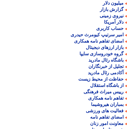
یلیون دلار
زارش بازار
یروی زمینی
لار آمریکا
ساب کاربری
میر سرتیپ کیومرث حیدری
مضای تفاهم نامه همکاری
ازار ارزهای دیجیتال
روه خودروسازی سایپا
اشگاه رئال مادرید
جلیل از خبرنگاران
کادمی رئال مادرید
فاظت از محیط زیست
ز باشگاه استقلال
ییس میراث فرهنگی
فاهم نامه همکاری
مباران هیروشیما
عالیت های ورزشی
مضای تفاهم نامه
عاونت امور زنان