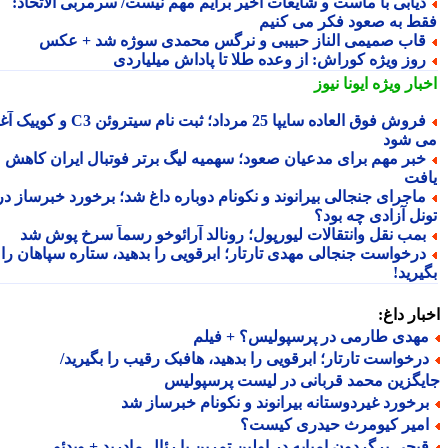
یابی با ماست و شایعات اخیر برایم مهم نیست/ سرمربی الاتحاد:
ط به صعود فکر می کنیم
اب صمیمی الناز حبیبی و نرگس محمدی سوژه شد + عکس
وز ویژه کوراش: از وعده طلا تا پاداش میلیاردی
بار ویژه
ایونا نیوز
فروش فوق العاده سایپا 25 مرداد؛ ثبت نام سیتروئن C3 و کوییک آغاز
 شود
بر مهم برای مدعیان صعود؛ سهمیه لیگ برتر فوتبال ایران کاهش
فت
اجرای جنجالی بیرانوند و نکونام دوباره داغ شد؛ برخورد خبرساز در
نل آزادی چه بود؟
مب نقل وانتقالات لیورپول؛ رونالد آرائوخو رسماً سرخ پوش شد
رخواست جنجالی مهدی تارتار؛ ابرقویی را بدهید، ستاره سپاهان را
رید!
ار داغ:
هدی طارمی در پرسپولیس؟ + فیلم
رخواست تارتار؛ ابرقویی را بدهید، هافبک رقیب را بگیرید/
گزین محمد قربانی در لیست پرسپولیس
رخورد غیردوستانه بیرانوند و نکونام خبرساز شد
میر کیومرث حیدری کیست؟
یچی برگردون امباپه در اولین تمرین با رئال مادرید + ویدئو