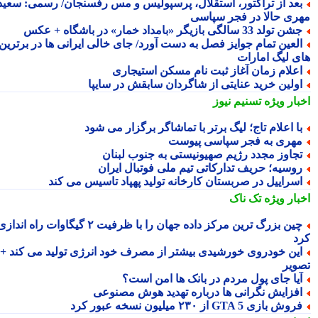
عد از تراکتور، استقلال، پرسپولیس و مس رفسنجان/ رسمی: سعید
ری حالا در فجر سپاسی
ن تولد 33 سالگی بازیگر «بامداد خمار» در باشگاه + عکس
لعین تمام جوایز فصل به دست آورد/ جای خالی ایرانی ها در برترین
ی لیگ امارات
علام زمان آغاز ثبت نام مسکن استیجاری
ولین خرید عنایتی از شاگردان سابقش در سایپا
بار ویژه
تسنیم نیوز
ا اعلام تاج؛ لیگ برتر با تماشاگر برگزار می شود
هری به فجر سپاسی پیوست
جاوز مجدد رژیم صهیونیستی به جنوب لبنان
وسیه؛ حریف تدارکاتی تیم ملی فوتبال ایران
سراییل در صربستان کارخانه تولید پهپاد تاسیس می کند
بار ویژه
تک ناک
چین بزرگ ترین مرکز داده جهان را با ظرفیت ۲ گیگاوات راه اندازی
د
ین خودروی خورشیدی بیشتر از مصرف خود انرژی تولید می کند +
ویر
یا جای پول مردم در بانک ها امن است؟
فزایش نگرانی ها درباره تهدید هوش مصنوعی
وش بازی GTA 5 از ۲۳۰ میلیون نسخه عبور کرد