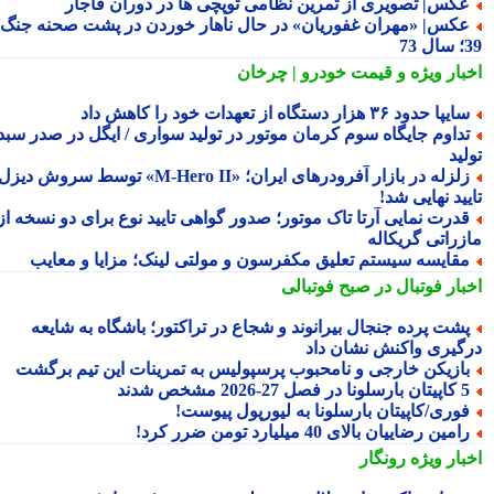
کس| تصویری از تمرین نظامی توپچی ها در دوران قاجار
کس| «مهران غفوریان» در حال ناهار خوردن در پشت صحنه جنگ
7
بار ویژه
و قیمت خودرو | چرخان
یپا حدود ۳۶ هزار دستگاه از تعهدات خود را کاهش داد
داوم جایگاه سوم کرمان موتور در تولید سواری / ایگل در صدر سبد
ید
زلزله در بازار آفرودرهای ایران؛ «M-Hero II» توسط سروش دیزل
ید نهایی شد!
درت نمایی آرتا تاک موتور؛ صدور گواهی تایید نوع برای دو نسخه از
زراتی گریکاله
قایسه سیستم تعلیق مکفرسون و مولتی لینک؛ مزایا و معایب
بار فوتبال در صبح فوتبالی
شت پرده جنجال بیرانوند و شجاع در تراکتور؛ باشگاه به شایعه
گیری واکنش نشان داد
ازیکن خارجی و نامحبوب پرسپولیس به تمرینات این تیم برگشت
ارسلونا در فصل 27-2026 مشخص شدند
وری/کاپیتان بارسلونا به لیورپول پیوست!
امین رضاییان بالای 40 میلیارد تومن ضرر کرد!
بار ویژه
رونگار