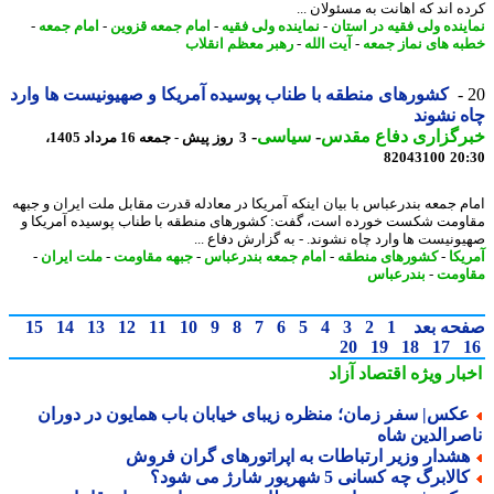
ه اند که اهانت به مسئولان ...
ینده ولی فقیه در استان
-
نماینده ولی فقیه
-
امام جمعه قزوین
-
امام جمعه
-
ه های نماز جمعه
-
آیت الله
-
رهبر معظم انقلاب
کشورهای منطقه با طناب پوسیده آمریکا و صهیونیست ها وارد
 نشوند
رگزاری دفاع مقدس
-
سیاسی
-
3 روز پیش - جمعه 16 مرداد 1405،
82043100
20
م جمعه بندرعباس با بیان اینکه آمریکا در معادله قدرت مقابل ملت ایران و جبهه
ومت شکست خورده است، گفت: کشورهای منطقه با طناب پوسیده آمریکا و
ونیست ها وارد چاه نشوند. - به گزارش دفاع ...
یکا
-
کشورهای منطقه
-
امام جمعه بندرعباس
-
جبهه مقاومت
-
ملت ایران
-
ومت
-
بندرعباس
حه بعد
1
2
3
4
5
6
7
8
9
10
11
12
13
14
15
20
19
18
17
بار ویژه
اقتصاد آزاد
کس| سفر زمان؛ منظره زیبای خیابان باب همایون در دوران
صرالدین شاه
شدار وزیر ارتباطات به اپراتورهای گران فروش
الابرگ چه کسانی 5 شهریور شارژ می شود؟