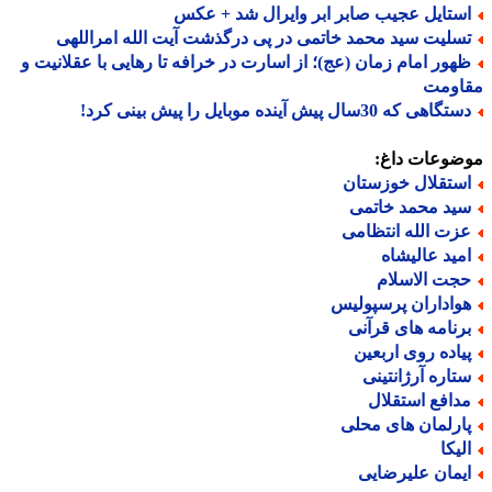
ستایل عجیب صابر ابر وایرال شد + عکس
سلیت سید محمد خاتمی در پی درگذشت آیت الله امراللهی
هور امام زمان (عج)؛ از اسارت در خرافه تا رهایی با عقلانیت و
اومت
گاهی که 30سال پیش آینده موبایل را پیش بینی کرد!
ضوعات داغ:
ستقلال خوزستان
ید محمد خاتمی
زت الله انتظامی
مید عالیشاه
جت الاسلام
واداران پرسپولیس
رنامه های قرآنی
یاده روی اربعین
تاره آرژانتینی
دافع استقلال
ارلمان های محلی
لیکا
یمان علیرضایی