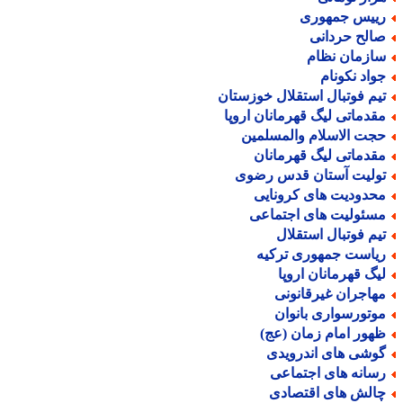
ییس جمهوری
الح حردانی
ازمان نظام
واد نکونام
یم فوتبال استقلال خوزستان
قدماتی لیگ قهرمانان اروپا
جت الاسلام والمسلمین
قدماتی لیگ قهرمانان
ولیت آستان قدس رضوی
حدودیت های کرونایی
سئولیت های اجتماعی
یم فوتبال استقلال
یاست جمهوری ترکیه
یگ قهرمانان اروپا
هاجران غیرقانونی
وتورسواری بانوان
هور امام زمان (عج)
وشی های اندرویدی
سانه های اجتماعی
الش های اقتصادی