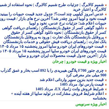
میم کالابرگ | جزئیات طرح شمیم کالابرگ | نحوه استفاده از شمیم
لابرگ و اعتبار خرید
دس امروز کیلویی چند است؟؛ جدول جدید قیمت حبوبات را ببینید /
مت نخود و لوبیا امروز چقدر شد؟ آخرین نرخ های بازار / قیمت روز
وبات اعلام شد؛ جزئیات نرخ عدس، نخود و لوبیا
انلود گواهی کسر از حقوق بازنشستگان | راهنمای دریافت گواهی
ر از حقوق بازنشستگان | نحوه دانلود گواهی کسر از حقوق
روفایل بازنشستگان بانک تجارت | ورود به پروفایل بازنشستگان
نک تجارت | راهنمای دریافت فیش حقوقی و خدمات بازنشستگان
قیمت خودروهای ایران خودرو سایپا امروز پنجشنبه ۱۵ مرداد ۱۴۰۵ |
قیمت خودروهای ایران خودرو سایپا امروز پنجشنبه ۱۵ مرداد ۱۴۰۵ در
زار | آخرین جدول قیمت محصولات ایران خودرو و سایپا
بار ویژه
و قیمت خودرو | چرخان
چری جتور F700 پلاگین هیبریدی را با 892 اسب بخار و عمق گذرآب
 معرفی کرد
یمت جدید بنزین سوپر وارداتی اعلام شد
یمت پارس نوآ، مرداد 1405
رایط فروش وانت زامیاد EX، مرداد 1405
علام شرایط فروش مشارکت در تولید سایپا از هفته آینده +
شنامه
بار ویژه
سرنویس