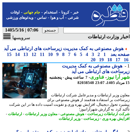
-
-
-
-
خبر
کرونا
استخدام
جام جهانی
اوقات
-
-
-
شرعی
آب و هوا
تماس
ویدئوهای ورزشی
07:06 | 1405/5/16
ار وزارت ارتباطات
سرویسها
هوش مصنوعی به کمک مدیریت زیرساخت های ارتباطی می آید
حه بعد
1
2
3
4
5
6
7
8
9
10
11
12
13
14
15
20
19
18
17
هوش مصنوعی به کمک مدیریت
ساخت های ارتباطی می آید
 آرا نیوز
-
فناوری
-
7 ساعت پیش - پنجشنبه
82038548
ون وزیر ارتباطات و مدیرعامل شرکت ارتباطات
ساخت بر استفاده هدفمند از هوش مصنوعی برای
برد تحول دیجیتال، افزایش بهره وری و تقویت امنیت داده ها در این شرکت
ید کرد. به گزارش شهرآرانیوز؛
ت ارتباطات زیرساخت
-
هوش مصنوعی
-
معاون وزیر ارتباطات
-
ارتباطات
-
ایش بهره وری
-
زیرساخت
-
وزیر ارتباطات