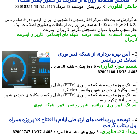
میانگین استفاده روزانه از اینترنت در کشور چقدر است؟
بتر
-
فناوری
-
3 روز پیش - دوشنبه 12 مرداد 1405، 19:52
82018251
گزارش سایت طلا، مرکز افکارسنجی دانشجویان ایران (ایسپا) در فاصله زمانی
25 تا 31 خردادماه 1405 به سفارش وزارت ارتباطات و فناوری اطلاعات، یک
سنجی ملی با عنوان «سنجش نگرش کاربران اینترنت ...
ترنت
-
استفاده
-
ساعت
-
درصد
-
شبکه های اجتماعی
-
کاربران اینترنت
-
بران
آیین بهره برداری از شبکه فیبر نوری
اتک در روانسر
یم نیوز
-
فناوری
-
6 روز پیش - شنبه 10 مرداد
82002180
1405
آسیاتک پروژه توسعه شبکه فیبر نوری (FTTx) منازل و
 وکارهای خود در شهر روانسر افتتاح کرد. -
آسیاتک پروژه توسعه شبکه فیبر نوری (FTTx) منازل و کسب وکارهای خود در شهر
سر افتتاح کرد. و به ...
اتک
-
فیبر نوری
-
روانسر
-
شهر روانسر
-
فیبر
-
شبکه
-
نوری
توسعه زیرساخت های ارتباطی ایلام با افتتاح 78 پروژه همراه
ل شتاب گرفت
اد 24
-
فناوری
-
6 روز پیش - شنبه 10 مرداد 1405، 13:37
82000747