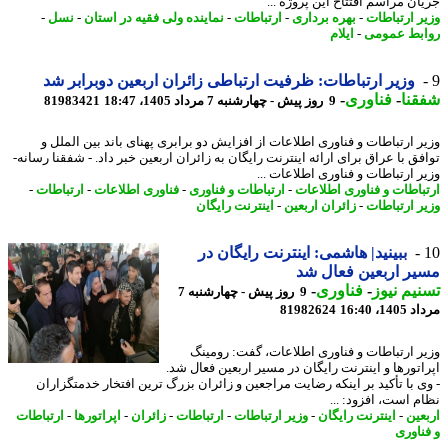
ان مراسم افتتاح این پروژه ...
ر ارتباطات
-
بهره برداری
-
ارتباطات
-
نماینده ولی فقیه در استان
-
نسل
-
بط عمومی
-
ایلام
وزیر ارتباطات: ظرفیت ارتباطی زائران اربعین دوبرابر شد
نا
-
فناوری
-
9 روز پیش - چهارشنبه 7 مرداد 1405، 18:47
81983421
ر ارتباطات و فناوری اطلاعات از افزایش دو برابری پهنای باند بین الملل و
فق با عراق برای ارائه اینترنت رایگان به زائران اربعین خبر داد. - شفقنا رسانه-
ر ارتباطات و فناوری اطلاعات ...
باطات و فناوری اطلاعات
-
ارتباطات و فناوری
-
فناوری اطلاعات
-
ارتباطات
-
ر ارتباطات
-
زائران اربعین
-
اینترنت رایگان
ببینید| هاشمی: اینترنت رایگان در
ر اربعین فعال شد
یم نیوز
-
فناوری
-
9 روز پیش - چهارشنبه 7
1، 16:40
81982624
ر ارتباطات و فناوری اطلاعات، گفت: رومینگ
اتورها و اینترنت رایگان در مسیر اربعین فعال شد.
ی با تأکید بر اینکه رضایت مراجعین و زائران بزرگ ترین افتخار خدمتگزاران
م است، افزود: ...
عین
-
اینترنت رایگان
-
وزیر ارتباطات
-
ارتباطات
-
زائران
-
اپراتورها
-
ارتباطات
ناوری