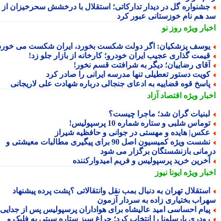
شنواره گل در دیدار تدارکاتی؛ استقلال با درخشش سحرخیزان از
 هم نام خوزستانی عبور کرد
بار ویژه
روز نو
وسف پزشکیان: اگر دولت شکست بخورد، ایران شکست می خورد
یمت گذاری عجیب ایران خودرو؛ کارخانه از بازار جلو زد!
قای رضاییان؛ دیگر به شرافتت قسم نخور!
ویت دستور تعطیلی تنها مدرسه ایرانی را صادر کرد
اسخ قوه قضاییه به ادعای جنجالی درباره شهادت علی لاریجانی
بار ویژه
اقتصاد آزاد
بنیات گران شد؛ ماجرا چیست؟
وماس شلبی و ستاره شماره 10 پرسپولیس!
کس| هایده و مهستی در جوانی و حافظیه شیراز
نشست ویژه کمیسیون اصل 90 برای پیگیری مطالبات معیشتی و
مانی بازنشستگان برگزار می شود
خرین خرید پرسپولیس و فریم امیدوارکننده
بار ویژه
ایونا نیوز
ستقلال تهران به دنبال بمب نقل وانتقالاتی ؟پشت پرده پیشنهاد
راب بختیاری زاده به سردار آزمون
یام احساسی امید عالیشاه برای هواداران پرسپولیس پس از جدایی
ودری بارسلونا را انتخاب کرد؛ چراغ سبز ستاره سیتی به فلیک و