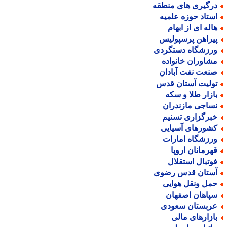
رگیری های منطقه
ستاد حوزه علمیه
اله ای از ابهام
یراهن پرسپولیس
رزشگاه دستگردی
شاوران خانواده
نعت نفت آبادان
ولیت آستان قدس
ازار طلا و سکه
ساجی مازندران
برگزاری تسنیم
شورهای آسیایی
رزشگاه امارات
هرمانان اروپا
وتبال استقلال
ستان قدس رضوی
مل ونقل هوایی
پاهان اصفهان
ربستان سعودی
ازارهای مالی