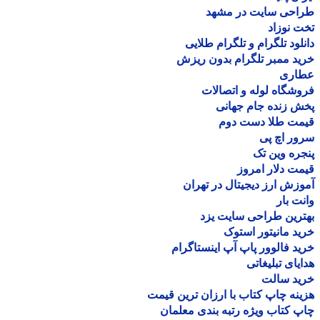
احی سایت در مشهد
 نوزاد
لود تلگرام و تلگرام طلایی
د ممبر تلگرام بدون ریزش
اری
شگاه لوله و اتصالات
 زنده جام جهانی
مت طلا دست دوم
ر اچ پی
ره وین تک
ت دلار امروز
زش ارز دیجیتال در تهران
ت بار
رین طراحی سایت یزد
د مانیتور استوک
د فالوور پاپ آپ اینستاگرام
یای تبلیغاتی
ید سالت
نه چاپ کتاب با ارزان ترین قیمت
 کتاب ویژه رتبه بندی معلمان