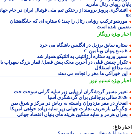
یان رویای رئال مادرید
فشاگری پرویز برومند از رختکن تیم ملی فوتبال ایران در جام جهانی
مورینیو ترکیب رؤیایی رئال را چید؛ 6 ستاره ای که جایگاهشان
مین شده است
بار ویژه
رونگار
تاره سابق برزیل در انگلیس باشگاه می خرد
 پنهان ویتامین C
سیر ورود ستاره آرژانتینی به اتلتیکو هموار شد
کرار چینش قبلی در آخرین محک پیش فصل/ قمار بزرگ سهراب با
 مدافع استقلال
ین خوراکی ها مغز را نجات می دهند
بار ویژه
تسنیم نیوز
غییر مسیر گردشگران اروپایی زیر سایه گرانی سوخت جت
2 سالی پرچالش برای گردشگری آسیا
نفجار در مقر مزدوران وابسته به ریاض در مرکز و شرق یمن
گونگی بازتعریف تجارت جهانی زیر سایه زیاده خواهی آمریکا
حران هرمز و سایه سنگین هزینه های پنهان اقتصاد جهانی
ار داغ:
بینید| آیا شمخانی چیزی می دانست؟