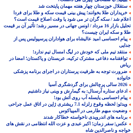
تقلال خوزستان چهار هفته مهمان پایتخت شد
ریداران طلا بخوانند؛ پیش بینی قیمت سکه و طلا برای فردا
ام شد / سکه گران تر می شود یا وقت اصلاح قیمت است؟
تحلیل بازار 16 مرداد / اونس جهانی در مسیر رشد؛ تأثیر آن بر قیمت
 و سکه ایران چیست؟
یام احساسی امید عالیشاه برای هواداران پرسپولیس پس از
یی
نتقد تیم ملی که خودش در لیگ امسال تیم ندارد!
وافقنامه دفاعی مشترک ترکیه، عربستان و پاکستان؛ امضا در
اض
رورت توجه به ظرفیت پرستاران در اجرای برنامه پزشکی
واده
الی پرچالش برای گردشگری آسیا
دعای ستاره آرسنال: به گیمارش و وینی نیاز داشتیم
یام احساسی یایسله آب روی آتش بود!
دئو| لحظه وقوع زلزله 7.1 ریشتری ژاپن در اتاق عمل جراحی
ضعیت مبهم طارمی در المپیاکوس
رنامه های اندرویدی ناخواسته خطاکار شدند
کس| سفر زمان؛ اکبر عبدی و عزت الله انتظامی در نقش های
جه و ناصرالدین شاه