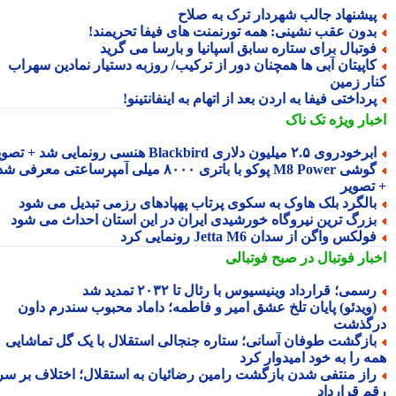
یشنهاد جالب شهردار ترک به صلاح
دون عقب نشینی: همه تورنمنت های فیفا تحریمند!
وتبال برای ستاره سابق اسپانیا و بارسا می گرید
اپیتان آبی ها همچنان دور از ترکیب/ روزبه دستیار نمادین سهراب
ار زمین
رداختی فیفا به اردن بعد از اتهام به اینفانتینو!
بار ویژه
تک ناک
رخودروی ۲.۵ میلیون دلاری Blackbird هنسی رونمایی شد + تصویر
گوشی M8 Power پوکو با باتری ۸۰۰۰ میلی آمپرساعتی معرفی شد
تصویر
الگرد بلک هاوک به سکوی پرتاب پهپادهای رزمی تبدیل می شود
زرگ ترین نیروگاه خورشیدی ایران در این استان احداث می شود
ولکس واگن از سدان Jetta M6 رونمایی کرد
بار فوتبال در صبح فوتبالی
سمی؛ قرارداد وینیسیوس با رئال تا ۲۰۳۲ تمدید شد
ویدئو) پایان تلخ عشق امیر و فاطمه؛ داماد محبوب سندرم داون
گذشت
ازگشت طوفان آسانی؛ ستاره جنجالی استقلال با یک گل تماشایی
ه را به خود امیدوار کرد
از منتفی شدن بازگشت رامین رضائیان به استقلال؛ اختلاف بر سر
م قرارداد