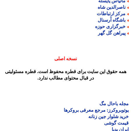
اتیاس یایسله
اصرالدین شاه
رکز ارتباطات
اشگاه آرسنال
برگزاری حوزه
یراهن گل گهر
نسخه اصلی
مه حقوق این سایت برای قطره محفوظ است. قطره مسئولیتی
در قبال محتوای مطالب ندارد.
ه باحال مگ
وبروکرز: مرجع معرفی بروکرها
د شلوار جین زنانه
مت گوشی
ان پدیا