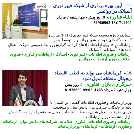
آیین بهره برداری از شبکه فیبر نوری
اتک در روانسر
ا
-
فناوری
-
9 روز پیش - چهارشنبه 7 مرداد
81980962
1405
آسیاتک پروژه توسعه شبکه فیبر نوری (FTTx) منازل و
 وکارهای خود در شهر روانسر را توسط وزیر
باطات و فناوری اطلاعات افتتاح کرد. به گزارش روابط عمومی شرکت انتقال
 های آسیاتک، - آسیاتک ...
باطات و فناوری اطلاعات
-
فیبر نوری
-
آسیاتک
-
ارتباطات و فناوری
-
فناوری
اعات
-
وزیر ارتباطات
-
روانسر
کرمانشاه می تواند به قطب اقتصاد
یتال منطقه تبدیل شود
گزاری بازار
-
فناوری
-
9 روز پیش -
7 مرداد 1405، 09:02
81978639
ر ارتباطات و فناوری اطلاعات گفت: این استان با
ه بر نخبگان، شرکت های دانش بنیان و موقعیت
ی، ظرفیت تبدیل شدن به قطب اقتصاد دیجیتال منطقه را دارد. - به گزارش
ار ، نشست وزیر ارتباطات ...
باطات و فناوری اطلاعات
-
فناوری اطلاعات
-
شرکت های دانش بنیان
-
ارتباطات
ناوری
-
ارتباطات
-
کرمانشاه
-
وزیر ارتباطات