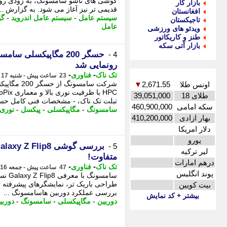
گوشی های تاشو سامسونگ، به زودی رون
بازار کار
قدیمی تر نیز آغاز می شود. به گزارش ...
افغانستان
سیستم عامل
-
سیستم عامل اندروید
-
گو
تاجیکستان
عامل
ویدئو های ورزشی
طنز و کاریکاتور
بازار آتی سکه
4 -
رونمایی شد
-
-
تک ناک
فناوری
23 ساعت پیش - شنبه 17 مرداد 1405، 11:21
اونس طلا
2,671.55
▼
طلای 18
39,051,000
تبلت تک ناک، - مشخصات فنی کامل حسگر 200 مگاپیکسلی
سکه امامی
460,900,000
سامسونگ
-
مگاپیکسلی
-
پیکسل
-
نوری
بهار ازادی
410,200,000
دلار امریکا
یورو
5 -
لیر ترکیه
متفاوت!
درهم امارات
-
-
تک ناک
فناوری
47 ساعت پیش - جمعه 16 مرداد 1405، 11:01
پوند انگلیس
سامسو
طراحی باریک تر، نمایشگرهای پیشرفته تر
بیت کویین
بررسی عملکرد دوربین هاسامسونگ ...
بیشتر + کد نمایش
دوربین
-
مگاپیکسلی
-
سامسونگ
-
دوربی