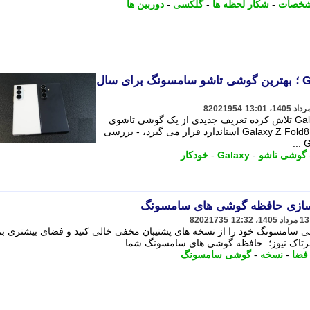
خصات
-
شکار لحظه ها
-
گلکسی
-
دوربین ها
بررسی Galaxy Z Fold8 Ultra ؛ بهترین گوشی تاشو سامسونگ برای سال
82021954
سامسونگ با معرفی Galaxy Z Fold8 Ultra تلاش کرده تعریف جدیدی از یک گوشی تاشوی
پرچم دار ارائه دهد. این مدل که بالاتر از Galaxy Z Fold8 استاندارد قرار می گیرد، - بررسی
گوشی تاشو
-
Galaxy
-
خودکار
ادسازی حافظه گوشی های سامسونگ
82021735
شی سامسونگ خود را از نسخه های پشتیبان مخفی خالی کنید و فضای بیشتری ب
فرتاک نیوز؛ حافظه گوشی های سامسونگ شما ...
فضا
-
نسخه
-
گوشی سامسونگ