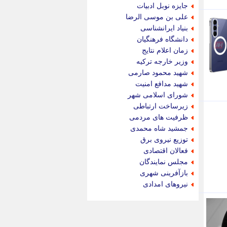
جام جم
جایزه نوبل ادبیات
جدید پرس
علی بن موسی الرضا
جماران
بنیاد ایرانشناسی
جوان ایرانی
دانشگاه فرهنگیان
جهان مانا
زمان اعلام نتایج
جهان نگر
وزیر خارجه ترکیه
جهان نیوز
شهید محمود صارمی
چطور
شهید مدافع امنیت
چمپیونات
شورای اسلامی شهر
چمدون
زیرساخت ارتباطی
چه خبر
ظرفیت های مردمی
حادثه 24
جمشید شاه محمدی
حرف تو
توزیع نیروی برق
حوادث پلاس
فعالان اقتصادی
حوزه نیوز
مجلس نمایندگان
خبر آنلاین
بازآفرینی شهری
خبر جنوب
نیروهای امدادی
خبر سیاسی
خبر گردون
خبر ورزشی
خبرجو