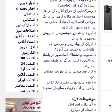
اخبار فوری
اینترنت؛ گره کار کجاست؟
اخبار لحظه ای
رمزگشایی از حراج کلان دارایی های
استقلال
موسسه اعتباری ملل/ گامی برای یک
اسکناس
جراحی اقتصادی، انضباط بخشی به
اسمارتک نیوز
ترازنامه و مهار ناترازی
اصلاحات نیوز
این دال عدس خوشمزه را به روش
اطلاعات آنلاین
بوشهری ها بپزید
اعتماد آنلاین
ایران از پهپاد ریپر و هرمس چه
افق امروز
اطلاعاتی به دست می آورد؟
افکارنیوز
سقوط وحشتناک آسانسور در پاساژ
اقتصاد 100
ا وجود
علاءالدین / کابین مرگ به طبقه منفی
اقتصاد 24
سه رفت
اقتصاد آزاد
3 ترفند طلایی برای تقویت عضلات
اقتصاد آنلاین
بدن
اقتصاد ایران
اعلام نتایج نهایی دکتری 1405 در
اقتصاد معاصر
اواخر مرداد / جزییات سازمان سنجش
اقتصاد نیوز
اکو ایران
موضوعات داغ:
اکوفارس
آمریکا و اسراییل
وجود
اکونگار
استاندار مرکزی