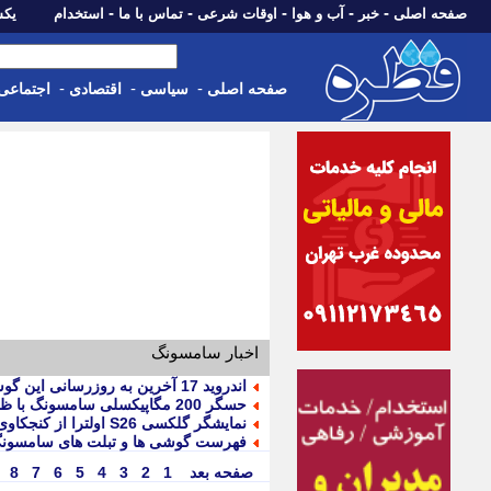
-
-
-
-
-
صفحه اصلی
خبر
آب و هوا
اوقات شرعی
تماس با ما
استخدام
یکشنبه، 18 مرد
-
-
-
صفحه اصلی
سیاسی
اقتصادی
اجتماعی
اخبار سامسونگ
اندروید 17 آخرین به روزرسانی این گوشی های سامسونگ است
حسگر 200 مگاپیکسلی سامسونگ با ظرفیت نوری بالا و معماری DeepPix رونمایی شد
نمایشگر گلکسی S26 اولترا از کنجکاوی ها محافظت می کند
فهرست گوشی ها و تبلت های سامسونگ که فقط تا ا
صفحه بعد
1
2
3
4
5
6
7
8