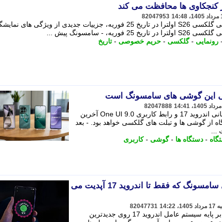
82047953
سامسونگ پیش از مراسم رونمایی رسمی گلکسی S26 اولترا در تاریخ 25 فوریه، جزییات جدیدی از ویژگی های نمای
 - سامسونگ پیش ...
رونمایی
-
گلکسی
-
حریم خصوصی
-
تاریخ
82047888
براساس اطلاعات منتشرشده، به روزرسانی اندروید 17 و رابط کاربری One UI 9.0 آخرین
گ سیستم عامل برای 19 دستگاه از گوشی ها و تبلت های گلکسی خواهد بود. - بعد
گاه
-
دستگاه ها
-
گوشی
-
کاربری
فهرست گوشی ها و تبلت های سامسونگ که فقط تا اندروید 17 آپدیت می
82047731
با انتشار اولیه رابط کاربری One UI 9.0 بر پایه سیستم عامل اندروید 17 روی جدیدترین