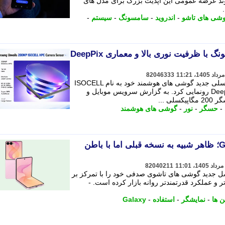
د عرضه عمومی این آپدیت بزرگ برای مدل های
شی های تاشو
-
اندروید
-
سامسونگ
-
سیستم
-
حسگر 200 مگاپیکسلی سامسونگ با ظرفیت نوری بالا و معماری DeepPix
82046333
شرکت سامسونگ از حسگر 200 مگاپیکسلی جدید گوشی های هوشمند خود به نام ISOCELL
HPC با ظرفیت نوری بالا و معماری DeepPix رونمایی کرد. به گزارش سرویس موبایل و
 ...
-
حسگر
-
نور
-
گوشی های هوشمند
بررسی گوشی Galaxy Z Flip8؛ ظاهر شبیه به نسخه قبلی اما با باطن
82040211
نگ با معرفی Galaxy Z Flip8 نسل جدید گوشی های تاشوی صدفی خود را با تمرکز بر
 و عملکرد قدرتمندتر روانه بازار کرده است. -
ن ها
-
نمایشگر
-
استفاده
-
Galaxy