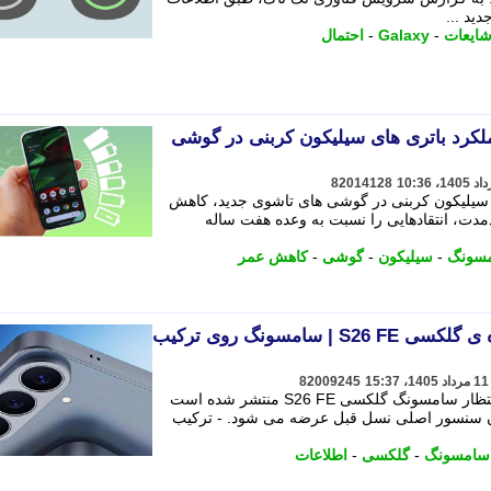
ید ...
ایعات
-
Galaxy
-
احتمال
کرد باتری های سیلیکون کربنی در گوشی
82014128
ی سیلیکون کربنی در گوشی های تاشوی جدید، کاهش
دمدت، انتقادهایی را نسبت به وعده هفت ساله
سونگ
-
سیلیکون
-
گوشی
-
کاهش عمر
نگاهی به اطلاعات فاش شده ی گلکسی S26 FE | سامسونگ روی ترکیب
82009245
جزییات تازه ای از دوربین گوشی مورد انتظار سامسونگ گلکسی S26 FE منتشر شده است
مان سنسور اصلی نسل قبل عرضه می شود. - ترکیب
سامسونگ
-
گلکسی
-
اطلاعات