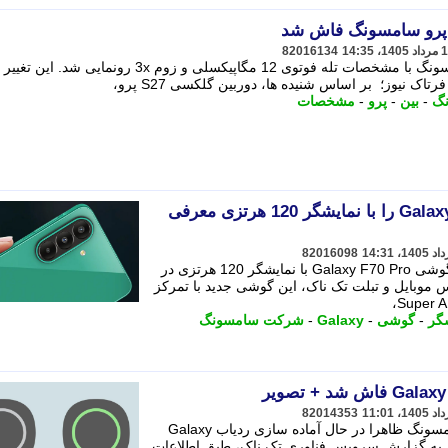
82016134
دوربین مدل جدید گلکسی S27 پرو سامسونگ با مشخصات تله فوتوی 12 مگاپیکسلی و زوم 3x رونم
ک نیوز؛ بر اساس شنیده ها، دوربین گلکسی S27 پرو،
گ
-
بین
-
پرو
-
مشخصات
سامسونگ گوشی Galaxy F70 Pro را با نمایشگر 120 هرتزی معرفی
82016098
شرکت سامسونگ به صورت رسمی از گوشی Galaxy F70 Pro با نمایشگر 120 هرتزی در
 موبایل و تبلت تک ناک، این گوشی جدید با تمرکز
گر
-
گوشی
-
Galaxy
-
شرکت سامسونگ
82014353
بر اساس تصاویر فاش شده، شرکت سامسونگ ظاهرا در حال آماده سازی ردیاب Galaxy
دید است. به گزارش سرویس فناوری تک ناک، طبق اطلاعات