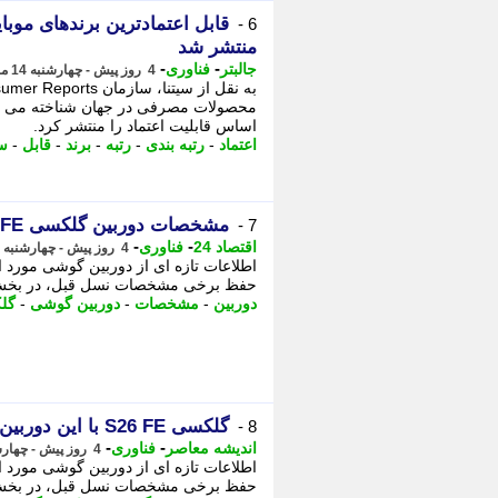
6 -
منتشر شد
-
-
جالبتر
فناوری
4 روز پیش - چهارشنبه 14 مرداد 1405، 10:27
محصولات مصرفی در جهان شناخته می شو
اساس قابلیت اعتماد را منتشر کرد.
اعتماد
-
رتبه بندی
-
رتبه
-
برند
-
قابل
-
س
مشخصات دوربین گلکسی S 26 FE لو رفت
7 -
-
-
اقتصاد 24
فناوری
4 روز پیش - چهارشنبه 14 مرداد 1405، 02:12
حفظ برخی مشخصات نسل قبل، در بخش دو
دوربین
-
مشخصات
-
دوربین گوشی
-
گل
گلکسی S26 FE با این دوربین ها می آید؛ آیا سامسونگ بالاخره سری FE را متحول می کند؟
8 -
-
-
اندیشه معاصر
فناوری
4 روز پیش - چهارشنبه 14 مرداد 1405، 01:33
حفظ برخی مشخصات نسل قبل، در بخش دور