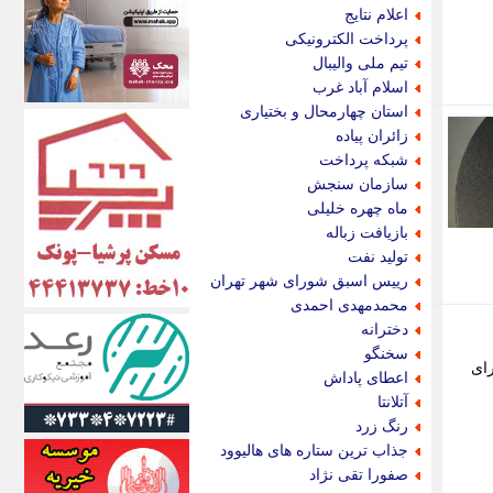
اکونیوز
اعلام نتایج
الف
پرداخت الکترونیکی
انتشار آنلاین
تیم ملی والیبال
اندیشه قرن
اسلام آباد غرب
اندیشه معاصر
استان چهارمحال و بختیاری
اندیشه ها
زائران پیاده
انرژی پرس
شبکه پرداخت
ای استخدام
سازمان سنجش
ایتنا
ماه چهره خلیلی
ایراف
بازیافت زباله
ایران آرت
تولید نفت
ایران آنلاین
رییس اسبق شورای شهر تهران
ایران زندگی
محمدمهدی احمدی
ایران فوری
دخترانه
ایرانی روز
سخنگو
رای
ایرانیتال
اعطای پاداش
ایرنا
آتلانتا
ایسکانیوز
رنگ زرد
ایسنا
جذاب ترین ستاره های هالیوود
ایکنا
صفورا تقی نژاد
ایلنا