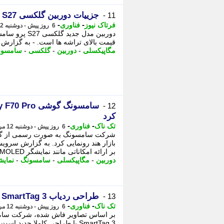
جزییات دوربین گلکسی S27 پرو سامسونگ فاش شد
11 -
-
-
فرتاک نیوز
فناوری
6 روز پیش - دوشنبه 12 مرداد 1405، 14:35
قیمت بالای تراشه ها است. - به گزارش فرتا
مگاپیکسلی
-
دوربین
-
گلکسی
-
سامسون
12 -
کرد
-
-
تک ناک
فناوری
6 روز پیش - دوشنبه 12 مرداد 1405، 14:31
بازار هند رونمایی کرد. به گزارش سرویس
بر ارائه امکاناتی مانند نمایشگر Super AMOLED،
دوربین
-
مگاپیکسلی
-
سامسونگ
-
نمایش
طراحی ردیاب Galaxy SmartTag 3 فاش شد + تصویر
13 -
-
-
تک ناک
فناوری
6 روز پیش - دوشنبه 12 مرداد 1405، 11:01
SmartTag 3 با طراحی کاملا ج