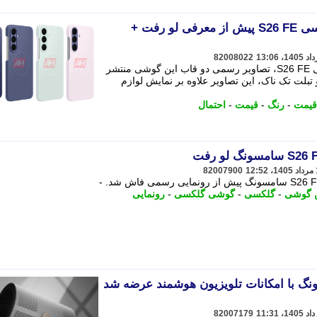
تصاویر قاب های رسمی گلکسی S26 FE پیش از معرفی لو رفت +
82008022
چند هفته مانده به معرفی رسمی گلکسی S26 FE، تصاویر رسمی دو قاب این گوشی منتشر
ت تک ناک، این تصاویر علاوه بر نمایش لوازم
قیمت
-
رنگ
-
قیمت
-
احتمال
82007900
ن گوشی
-
گلکسی
-
گوشی گلکسی
-
رونمایی
+Freestyle سامسونگ با امکانات تلویزیون هوشمند عرضه شد
82007179