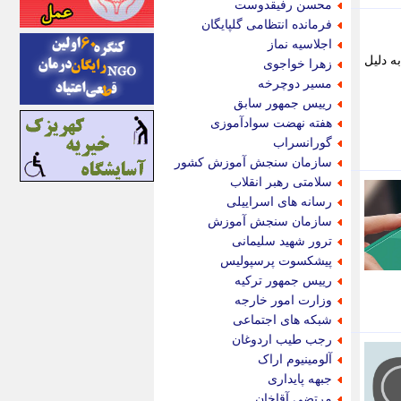
محسن رفیقدوست
اینتیتر
فرمانده انتظامی گلپایگان
ایونا نیوز
اجلاسیه نماز
بازتاب آنلاین
ایی شد. این تغییر به دلیل
زهرا خواجوی
باشگاه خبرنگاران
مسیر دوچرخه
باغستان نیوز
رییس جمهور سابق
بامبوک
هفته نهضت سوادآموزی
ببین و بخون
گورانسراب
بدینسان
سازمان سنجش آموزش کشور
بنکر
سلامتی رهبر انقلاب
بیت ران
رسانه های اسراییلی
پارس فوتبال
سازمان سنجش آموزش
پارسینه
ترور شهید سلیمانی
پارسینه پلاس
پیشکسوت پرسپولیس
پاز آنلاین
رییس جمهور ترکیه
پاس گل
وزارت امور خارجه
پانا
شبکه های اجتماعی
پرتو نیوز
رجب طیب اردوغان
پرسون
آلومینیوم اراک
پنجره نیوز
جبهه پایداری
پویامگ
مرتضی آقاخان