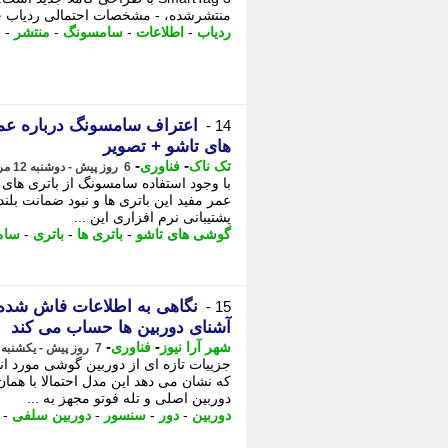
منتشرشده، - مشخصات احتمالی ردیاب جد
ردیاب
-
اطلاعات
-
سامسونگ
-
منتشر
-
ش
اعتراف سامسونگ درباره عمل
14 -
های تاشو + تصویر
-
-
تک ناک
فناوری
6 روز پیش - دوشنبه 12 مرداد 1405، 10:36
با وجود استفاده سامسونگ از باتری ها
عمر مفید این باتری ها و نبود ضمانت بلن
پشتیبانی نرم افزاری این ...
گوشی های تاشو
-
باتری ها
-
باتری
-
سام
15 -
آشنای دوربین ها حساب می کند
-
-
شهر آرا نیوز
فناوری
7 روز پیش - یکشنبه 11 مرداد 1405، 15:37
که نشان می دهد این مدل احتمالا با ه
دوربین اصلی و تله فوتو مجهز به ...
دوربین
-
دور
-
سنسور
-
دوربین سلفی
-