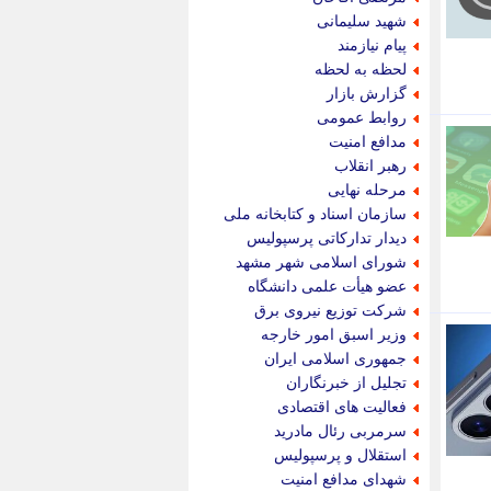
پویه آنلاین
شهید سلیمانی
پیام نفت
پیام نیازمند
تابناک
لحظه به لحظه
تازه نیوز
گزارش بازار
تبیان
روابط عمومی
تجارت نیوز
مدافع امنیت
تحریریه
رهبر انقلاب
ترابر نیوز
مرحله نهایی
ترفندباز
سازمان اسناد و کتابخانه ملی
تریبون اقتصاد
دیدار تدارکاتی پرسپولیس
تسنیم نیوز
شورای اسلامی شهر مشهد
تک ناک
عضو هیأت علمی دانشگاه
تکراتو
شرکت توزیع نیروی برق
توریسم آنلاین
وزیر اسبق امور خارجه
تولید نیوز
جمهوری اسلامی ایران
تیتر فوری
تجلیل از خبرنگاران
تیکنا
فعالیت های اقتصادی
جاب ویژن
سرمربی رئال مادرید
جار نیوز
استقلال و پرسپولیس
جالبتر
شهدای مدافع امنیت