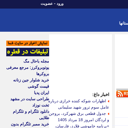
-
ورود
عضویت
تانها
مجله باحال مگ
یوتوبروکرز: مرجع معرفی
بروکرها
خرید شلوار جین زنانه
قیمت گوشی
ایران پدیا
اخبار داغ:
طراحی سایت در مشهد
اظهارات شوکه کننده خرازی درباره
تخت نوزاد
عامل سوم ترور شهید سلیمانی
دانلود تلگرام و تلگرام
جدول قطعی برق شهرکرد، بروجن
طلایی
و لردگان امروز 18 مرداد 1405
خرید ممبر تلگرام بدون
+برنامه خاموشی فلارد، فارسان،