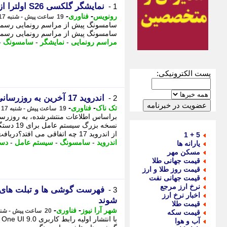
نمایشگر گلکسی S26 اولترا از کنجکاوی ها محافظت می کند
1 -
-
-
رونویس
فناوری
19 ساعت پیش - شنبه 17 مرداد 1405، 14:48
سامسونگ پیش از مراسم رونمایی رسمی گلکسی S26 اولترا در تاریخ 25 فوریه،
مراسم رونمایی
-
نمایشگر
-
سامسونگ
-
پست الکترونیکی:
اندروید 17 آخرین به روزرسانی این گوشی های سامسونگ است
2 -
-
-
تک ناک
فناوری
19 ساعت پیش - شنبه 17 مرداد 1405، 14:41
نسخه بزر
از اندروید 17 چه اتفاقی می افتد؟دریافت ...
5 + 1
اندروید
-
سامسونگ
-
سیستم عامل
-
دست
یارانه ها
مسکن مهر
قیمت جهانی طلا
قیمت روز طلا و ارز
قیمت جهانی نفت
نرخ ارز مرجع
3 -
اخبار نرخ ارز
شوند
قیمت طلا
-
-
شهر آرا نیوز
فناوری
20 ساعت پیش - شنبه 17 مرداد 1405، 14:22
قیمت سکه
آب و هوا