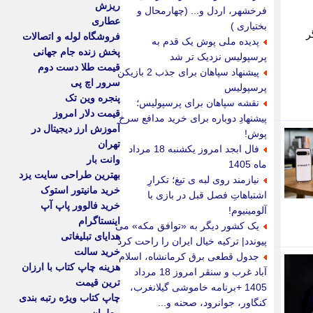
ریزش
فرخشهر، اردل و... (چهارمحال و
عطاری
بختیاری )
شگر
فروشگاه لوله و اتصالات
پدیده ملی پوش یک قدم به
پخش زنده جام جهانی
پرسپولیس نزدیک تر شد
قیمت طلا دست دوم
پیشنهاد سپاهان برای جذب 2 بازیکن
سرور اچ پی
پرسپولیس
پنجره وین تک
نقشه سپاهان برای پرسپولیس؛
قیمت دلار امروز
پیشنهادِ دوباره برای خرید مدافع سرخ
آموزش ارز دیجیتال در
پوش!
تهران
فال ابجد امروز یکشنبه 18 مرداد
وانت بار
ماه 1405
بهترین طراحی سایت یزد
نیازمند روی لبه ی تیغ؛ تکرارِ
خرید مانیتور استوک
اشتباهاتِ فصل قبل در بازی با
خرید فالوور پاپ آپ
آلومینیوم!
اینستاگرام
یک کشور دیگر به «توافق مکه» می
هدایای تبلیغاتی
پیوندد| ترکیه خیال ایران را راحت کرد
خرید سالت
جدول قطعی برق کرمانشاه، اسلام
هزینه چاپ کتاب با ارزان
آباد غرب و سنقر امروز 18 مرداد
ترین قیمت
1405 +برنامه خاموشی گیلانغرب،
چاپ کتاب ویژه رتبه بندی
کنگاور، جوانرود، صحنه و...