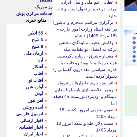
معلمان
عطایی: تیم ملی والیبال ایران،
رز موزیک
مرتب در تغییر و تحول است و ثبات
خدمات مرکزی بوش
ندارد
منابع خبری
برگزاری مراسم «محرم و عاشورا
در آیینه اسناد وزارت امور خارجه»
55 آنلاین
(18 مرداد 1405) + فیلم
6 صبح
واکنش عجیب نمایندگان مجلس
9 صبح
ترکیه به امضای توافقنامه مکه
آرمان ملی
هشدار «شرق» درباره دگردیسی
آریا
هویت روحانیت؛ پیوند روحانیت با
آشکار
قدرت سیاسی، نقد درون گفتمانی را
آفتاب
دشوار کرده است
آفتاب نو
افزایش خرید خانوارها در تیرماه
آوازه شهر
ویدیو| خلاصه بازی بارسلونا مقابل
آوش
ناتینگام و اودینزه/ تورنمنت 45 دقیقه
آهن نیوز
ای!
آینده روشن
تقویم نجومی امروز یکشنبه 18
اتومبیل فارسی
مرداد 1405
اخبار ارسالی
قیمت دلار، طلا و سکه امروز 18
اخبار اقتصادی
مرداد 1405
اخبار ایران
دولت به دنبال بازگشایی کامل