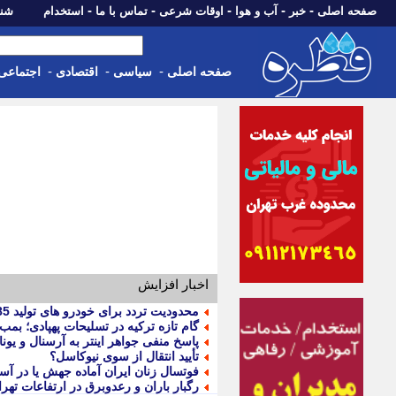
-
-
-
-
-
صفحه اصلی
خبر
آب و هوا
اوقات شرعی
تماس با ما
استخدام
شنبه، 17 مرداد 405
-
-
-
صفحه اصلی
سیاسی
اقتصادی
اجتماعی
اخبار افزایش
محدودیت تردد برای خودرو های تولید 1385 به قبل | حذف سهمیه بنزین این خودروها
گام تازه ترکیه در تسلیحات پهپادی؛ ب
پاسخ منفی جواهر اینتر به آرسنال و یونای
تأیید انتقال از سوی نیوکاسل؟
فوتسال زنان ایران آماده جهش یا در آست
رگبار باران و رعدوبرق در ارتفاعات تهرا