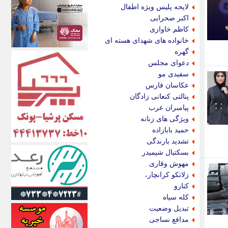
اکونیوز
لایحه پلیس ویژه اطفال
الف
اکبر صحرایی
انتشار آنلاین
کاظم خاوازی
اندیشه قرن
خانواده های شهدای هسته ای
اندیشه معاصر
گهره
اندیشه ها
دعوای مجلس
انرژی پرس
سفیدی مو
ای استخدام
عکاسان فارس
ایتنا
پنالتی کنعانی زادگان
ایراف
پیامبران عرب
ایران آرت
ویژگی های زنانه
ایران آنلاین
حمید بابازاده
ایران زندگی
تشدید بارندگی
ایران فوری
بسکتبال شیمیدر
ایرانی روز
مهوش وقاری
ایرانیتال
زلاتکو کرانچار،
ایرنا
کنارو
ایسکانیوز
کله سیاه
ایسنا
تبدیل وضعیت
ایکنا
مدافع نساجی
ایلنا