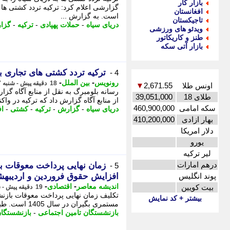
بازار کار
گزارشی اعلام کرد: ترکیه تردد کشتی ها ب
افغانستان
است. به گزارش ...
تاجیکستان
دریای سیاه
-
حملات پهپادی
-
ترکیه
-
گزا
ویدئو های ورزشی
طنز و کاریکاتور
بازار آتی سکه
ترکیه تردد کشتی های تجاری ب
4 -
-
-
رونویس
بین الملل
18 دقیقه پیش - شنبه 17 مرداد 1405، 17:43
اونس طلا
2,671.55
▼
رسانه بلومبرگ به نقل از منابع آگاه گز
طلای 18
39,051,000
از منابع آگاه گزارش داد که ترکیه در وا
سکه امامی
460,900,000
دریای سیاه
-
گزارش
-
ترکیه
-
کشتی
-
ا
بهار ازادی
410,200,000
دلار امریکا
یورو
لیر ترکیه
درهم امارات
5 -
پوند انگلیس
افزایش حقوق فروردین و اردیبه
-
-
اندیشه معاصر
اقتصادی
بیت کویین
19 دقیقه پیش - شنبه 17 مرداد 1405، 17:43
تکلیف زمان نهایی پرداخت معوقات بازن
بیشتر + کد نمایش
مستمری بگیران در سال 1405 است. طبق آخرین اطلاعیه رسمی منتشرشده، - زمان نهایی پرداخت ...
بازنشستگان تامین اجتماعی
-
بازنشستگا