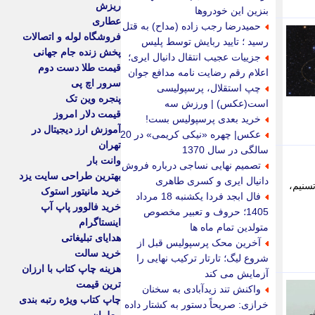
ریزش
بنزین این خودروها
عطاری
حمیدرضا رجب زاده (مداح) به قتل
فروشگاه لوله و اتصالات
رسید ؛ تایید ربایش توسط پلیس
پخش زنده جام جهانی
جزییات عجیب انتقال دانیال ایری؛
قیمت طلا دست دوم
اعلام رقم رضایت نامه مدافع جوان
سرور اچ پی
چپ استقلال، پرسپولیسی
پنجره وین تک
است(عکس) | ورزش سه
قیمت دلار امروز
خرید بعدی پرسپولیس بست!
آموزش ارز دیجیتال در
عکس| چهره «نیکی کریمی» در 20
تهران
سالگی در سال 1370
وانت بار
تصمیم نهایی نساجی درباره فروش
بهترین طراحی سایت یزد
دانیال ایری و کسری طاهری
سنیم،
خرید مانیتور استوک
فال ابجد فردا یکشنبه 18 مرداد
خرید فالوور پاپ آپ
1405؛ حروف و تعبیر مخصوص
اینستاگرام
متولدین تمام ماه ها
هدایای تبلیغاتی
آخرین محک پرسپولیس قبل از
خرید سالت
شروع لیگ؛ تارتار ترکیب نهایی را
هزینه چاپ کتاب با ارزان
آزمایش می کند
ترین قیمت
واکنش تند زیدآبادی به سخنان
چاپ کتاب ویژه رتبه بندی
خرازی: صریحاً دستور به کشتار داده