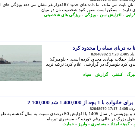
شاید حس می کنید ویژگی های شخصیتی تان ثابت می ماند، اما داده های حدود 167هزارنفر نشان می دهد وی
ارند. - ممکن است تصور کنید شخصیت تان در میان ...
رایی
-
افزایش سن
-
ویژگی
-
ویژگی های شخصیتی
 به دریای سیاه را محدود کرد
82048982
 دلیل حملات پهپادی محدود کرده است. - بلومبرگ:
دود کرد بلومبرگ در گزارشی اعلام کرد: ترکیه تردد
مبرگ
-
کشتی
-
گزارش
-
سیاه
ه از 1,400,000 شد 2,100,000
82048970
مبلغ جدید مستمری مددجویان کمیته امداد و بهزیستی در سال 1405 با افزایش 50 درصدی نسبت به سال گذشته به ط
ول بزرگ در حالی رقم خورده که مستمری تیرماه ...
-
کمیته امداد
-
مستمری
-
واریز
-
حمایت