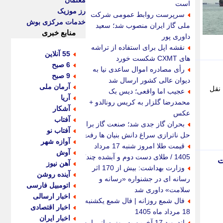
معلمان
است
رز موزیک
سرپرست روابط عمومی شرکت
خدمات مرکزی بوش
ملی گاز ایران منصوب شد؛ سعید
منابع خبری
داوری پور
نقشه اپل برای استفاده از تراشه
55 آنلاین
های CXMT شکست خورد
6 صبح
رأی مصادره اموال ساعدی نیا به
9 صبح
دیوان عالی کشور ارسال شد
آرمان ملی
 نقل
عجیب اما واقعی؛ دیس بک
آریا
محمدرضا گلزار به کریس رونالدو +
آشکار
عکس
آفتاب
بحران گاز جدی شد؛ صنعت گاز برای
آفتاب نو
حل ناترازی سراغ دانش بنیان ها رفت
آوازه شهر
قیمت طلا امروز شنبه 17 مرداد
آوش
1405 / طلای دست دوم و آبشده چند؟
فاوت
آهن نیوز
وزارت بهداشت: بیش از 170 اثر
آینده روشن
رسانه ای در جشنواره «رسانه و
اتومبیل فارسی
سلامت» داوری شد
اخبار ارسالی
فال شمع روزانه | فال شمع یکشنبه
اخبار اقتصادی
18 مرداد ماه 1405
اخبار ایران
اندروید 17 آخرین به روزرسانی این