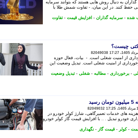
گذاران به دنبال روش هایی هستند که بتوانند سرمایه
ی حفظ کنند. در این میان، - تفاوت شمش طلا با
 شده
-
سرمایه گذاران
-
افزایش قیمت
-
تفاوت
رکتی چیست؟
82049038
داری از امنیت شغلی است. - بیات، فعال حوزه
رخورداری از امنیت شغلی است. تبدیل وضعیت این
لی
-
برخورداری
-
مطالبه
-
شغلی
-
تبدیل وضعیت
سید
82049032
هزینه های خدمات تعمیرگاهی، شارژ کولر خودرو در
اری خودرو تبدیل . .. با افزایش قیمت گاز کولر خودرو
یمت
-
کولر
-
قیمت گاز
-
نگهداری