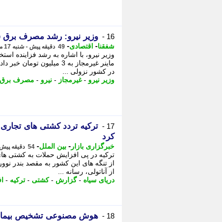
وزیر نیرو: رشد مصرف برق 
16 -
-
-
شفقنا
اقتصادی
49 دقیقه پیش - شنبه 17 مرداد 1405، 17:12
وزیر نیرو، با اشاره به رشد فزاینده اس
ماینر غیرمجاز به 3 میلیون
در کشور نزولی ...
وزیر نیرو
-
غیرمجاز
-
نیرو
-
مصرف برق
ترکیه تردد کشتی های تجاری 
17 -
کرد
-
-
خبرگزاری بازار
بین الملل
54 دقیقه پیش - شنبه 17 مرداد 1405، 17:07
ترکیه در پی افزایش حملات به کشتی های
از تنگه های این کشور به مقصد بندر نو
از آناتولی، رسانه ...
دریای سیاه
-
گزارش
-
کشتی
-
ترکیه
-
ا
هوش مصنوعی تشخیص بیماری 
18 -