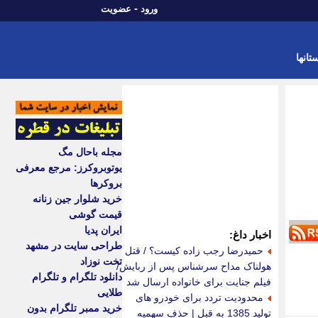
-
ورود
عضویت
تانها
مجله باحال مگ
یوتوبروکرز: مرجع معرفی
بروکرها
خرید شلوار جین زنانه
قیمت گوشی
ایران پدیا
اخبار داغ:
طراحی سایت در مشهد
حمیدرضا رجب زاده کیست؟ / قتل
تخت نوزاد
هولناک مداح سرشناس پس از ربایش/
دانلود تلگرام و تلگرام
فیلم جنایت برای خانواده ارسال شد
طلایی
محدودیت تردد برای خودرو های
خرید ممبر تلگرام بدون
تولید 1385 به قبل | حذف سهمیه