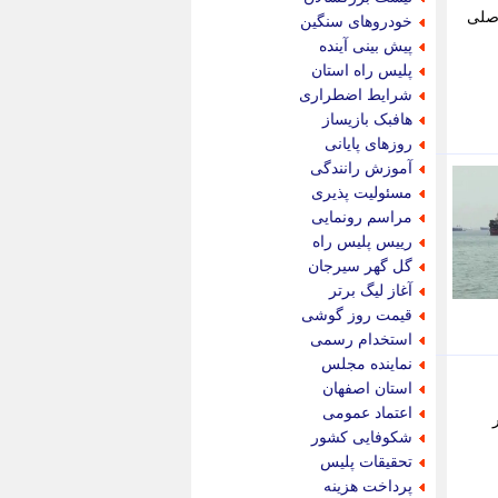
پویه آنلاین
ژگی های اصلی
خودروهای سنگین
پیام نفت
پیش بینی آینده
تابناک
پلیس راه استان
تازه نیوز
شرایط اضطراری
تبیان
هافبک بازیساز
تجارت نیوز
روزهای پایانی
تحریریه
آموزش رانندگی
ترابر نیوز
مسئولیت پذیری
ترفندباز
مراسم رونمایی
تریبون اقتصاد
رییس پلیس راه
تسنیم نیوز
گل گهر سیرجان
تک ناک
آغاز لیگ برتر
تکراتو
قیمت روز گوشی
توریسم آنلاین
استخدام رسمی
تولید نیوز
نماینده مجلس
تیتر فوری
استان اصفهان
تیکنا
اعتماد عمومی
ور
جاب ویژن
شکوفایی کشور
جار نیوز
تحقیقات پلیس
جالبتر
پرداخت هزینه