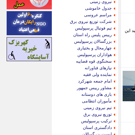
نیروی زمینی
اینتیتر
جدول خاموشی
ایونا نیوز
مراسم عروسی
بازتاب آنلاین
شرکت توزیع نیروی برق
باشگاه خبرنگاران
تیم فوتبال پرسپولیس
ستین سامانه پمپ درون چاهی الکتریکی (ESP) در چاه جفیر 9، تولید این
باغستان نیوز
رییس پلیس راه استان
بامبوک
بزرگسالان پرسپولیس
ببین و بخون
چهارمحال و بختیاری
بدینسان
هواداران پرسپولیس
بنکر
سخنگوی قوه قضاییه
بیت ران
نیازهای فناورانه
پارس فوتبال
نماینده ولی فقیه
پارسینه
امام جمعه شهرکرد
پارسینه پلاس
مشاور رییس جمهور
پاز آنلاین
بازی های دوستانه
پاس گل
مأموران انتظامی
پانا
تیم نیروی زمینی
پرتو نیوز
توزیع نیروی برق
پرسون
ترکیب پرسپولیس
پنجره نیوز
دادگستری استان
پویامگ
لیست بزرگسالان