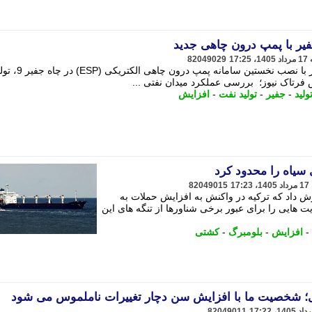
فیر با پمپ درون چاهی جدید
82049029
افزایش تولید نفت در میدان سپهر و جفیر با نصب نخ
ش فرتاک نیوز؛ بررسی عملکرد میدان نفتی ...
ولید
-
جفیر
-
تولید نفت
-
افزایش
 سیاه را محدود کرد
82049015
ارش داد که ترکیه در واکنش به افزایش حملات به
 هایی را برای عبور برخی شناورها از تنگه های این
-
افزایش
-
بلومبرگ
-
کشتی
دی؛ شخصیت ما با افزایش سن دچار تغییرات ناملموس می شود
82049011