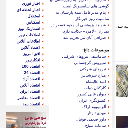
اخبار فوری
گوشی های سامسونگ است
اخبار لحظه ای
پیام مدیرعامل بیمه پارسیان به
استقلال
مناسبت روز خبرنگار
اسکناس
شواهد پژوهشی از وجود فسفر در
ه متقاضیان فروخته شد.
اسمارتک نیوز
بمباران «لامرد» حکایت دارد
اصلاحات نیوز
صرافی آبان تتر تحریم شد
اطلاعات آنلاین
اعتماد آنلاین
موضوعات داغ:
افق امروز
ساماندهی نیروهای شرکتی
افکارنیوز
سیروس گرجستانی
اقتصاد 100
نیروهای شرکتی
اقتصاد 24
مداح سرشناس
اقتصاد آزاد
امید عالیشاه
اقتصاد آنلاین
کارکنان دولت
اقتصاد ایران
دیوان عالی کشور
اقتصاد معاصر
کنسولگری ایران
اقتصاد نیوز
آلومینیوم اراک
اکو ایران
مهدی تارتار
اکوفارس
داور قدیمی فوتبال
اکونگار
سامانه سیاح