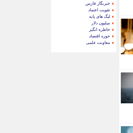
جام جم
خبرنگار فارس
جدید پرس
تقویت اعتماد
جماران
لیگ های پایه
جوان ایرانی
میلیون دلار
جهان مانا
خاطره انگیز
جهان نگر
حوزه اقتصاد
جهان نیوز
معاونت علمی
چطور
چمپیونات
چمدون
چه خبر
حادثه 24
حرف تو
حوادث پلاس
حوزه نیوز
خبر آنلاین
خبر جنوب
خبر سیاسی
خبر گردون
خبر ورزشی
خبرجو