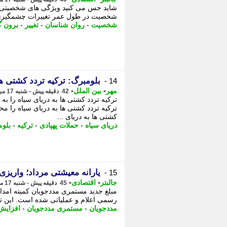
شخصیت در طول عمر تغییرات چشمگیری د
شخصیت
-
روان شناسان
-
تغییر
-
برون گ
بلومبرگ: ترکیه تردد کشتی ها
14 -
-
-
مهر
بین الملل
42 دقیقه پیش - شنبه 17 مرداد 1405، 17:20
ترکیه تردد کشتی ها به دریای سیاه را به
ترکیه تردد کشتی ها به دریای سیاه را مح
کشتی ها به دریای ...
دریای سیاه
-
حملات پهپادی
-
ترکیه
-
بلو
یارانه معیشتی مرداد؛ واریزی برای خانواده با 1 بچ
15 -
-
-
جالبتر
اقتصادی
45 دقیقه پیش - شنبه 17 مرداد 1405، 17:17
رسمی اعلام و عملیاتی شده است. این تح
مددجویان
-
مستمری مددجویان
-
افزایش