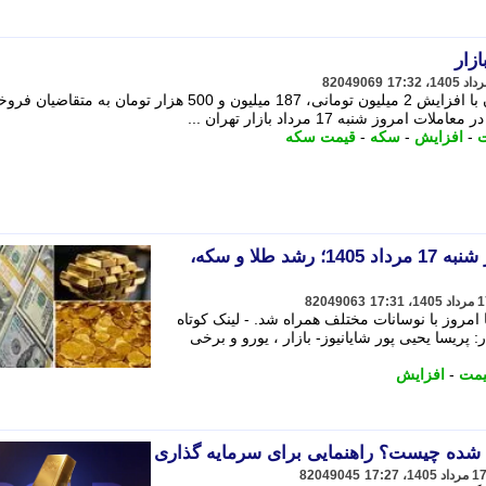
زار
82049069
سکه طرح جدید در معاملات امروز تهران با افزایش 2 میلیون تومانی، 187 میلیون و 500 هزار تومان ب
شنبه 17 مرداد بازار تهران ...
ت
-
افزایش
-
سکه
-
قیمت سکه
نرخ ارز دلار، طلا و یورو امروز شنبه 17 مرداد 1405؛ رشد طلا و سکه،
82049063
 امروز با نوسانات مختلف همراه شد. - لینک کوتاه
 پریسا یحیی پور شایانیوز- بازار ، یورو و برخی
یمت
-
افزایش
شده چیست؟ راهنمایی برای سرمایه گذاری
82049045