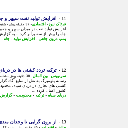
افزایش تولید نفت سپهر و ج
11 -
-
-
فرتاک نیوز
اقتصادی
37 دقیقه پیش - شنبه 17 مرداد 1405، 17:25
چاه را بیش از سه برابر کرد. - به گزار
پمپ درون چاهی
-
افزایش تولید
-
چاه
-
ت
ترکیه تردد کشتی ها در دریای
12 -
-
-
سرنویس
بین الملل
38 دقیقه پیش - شنبه 17 مرداد 1405، 17:23
رسانه بلومبرگ به نقل از منابع آگاه گز
کشتی های تجاری در دریای سیاه، محدودیت
کشور اعمال کرده ...
دریای سیاه
-
ترکیه
-
محدودیت
-
گزارش
از برون گرایی تا وجدان من
13 -
-
-
جالبتر
اقتصادی
40 دقیقه پیش - شنبه 17 مرداد 1405، 17:22