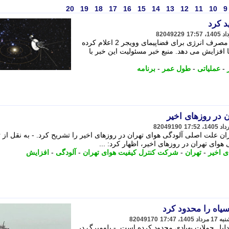
20
19
18
17
16
15
14
13
12
11
10
9
82049229
ناسا برنامه جدیدی برای صرفه جویی در مصرف انرژی برای فضاپیمای وویجر 2 اعلام کرده
افزایش می دهد. منبع خبر مسئولیت این خبر با
-
عملیاتی
-
طول عمر
-
برنامه
 در روزهای اخیر
82049190
 علت اصلی آلودگی هوای تهران در روزهای اخیر را تشریح کرد. - به نقل از ت
وای تهران در روزهای اخیر، اظهار کرد: ...
ی اخیر
-
تهران
-
شرکت کنترل کیفیت هوای تهران
-
آلودگی
-
افزایش
سیاه را محدود کرد
82049170
 دلیل حملات پهپادی محدود کرده است. - بلومبرگ در