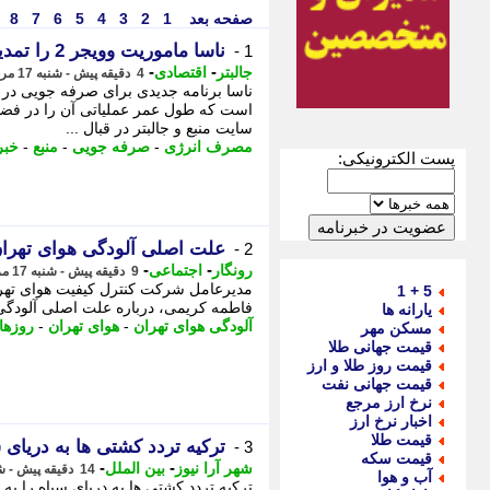
صفحه بعد
1
2
3
4
5
6
7
8
ناسا ماموریت وویجر 2 را تمدید کرد
1 -
-
-
جالبتر
اقتصادی
4 دقیقه پیش - شنبه 17 مرداد 1405، 17:57
است که طول عمر عملیاتی آن را در فضا 
سایت منبع و جالبتر در قبال ...
مصرف انرژی
-
صرفه جویی
-
منبع
-
خبر
پست الکترونیکی:
علت اصلی آلودگی هوای تهران
2 -
-
-
رونگار
اجتماعی
9 دقیقه پیش - شنبه 17 مرداد 1405، 17:52
مدیرعامل شرکت کنترل کیفیت هوای تهران
5 + 1
فاطمه کریمی، درباره علت اصلی آلودگی ه
یارانه ها
آلودگی هوای تهران
-
هوای تهران
-
روزها
مسکن مهر
قیمت جهانی طلا
قیمت روز طلا و ارز
قیمت جهانی نفت
نرخ ارز مرجع
اخبار نرخ ارز
قیمت طلا
ترکیه تردد کشتی ها به دریای 
3 -
قیمت سکه
-
-
شهر آرا نیوز
بین الملل
14 دقیقه پیش - شنبه 17 مرداد 1405، 17:47
آب و هوا
ترکیه تردد کشتی ها به دریای سیاه را به