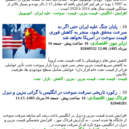
به 1.5997 پوند در هر لیتر افزایش یافته که معادل 2.15 دلار بوده و بسیار بالاتر از
ن قیمت سال های 2014 تا 2020 است. - ...
ایش
-
انگلیس
-
قیمت بنزین
-
قیمت
-
سوخت
-
علیه ایران
-
اتوموبیل
پایان جنگ علیه ایران حتی اگر به
عت محقق شود، منجر به کاهش فوری
ت سوخت در امریکا نخواهد شد
بر نیوز
-
اقتصادی
-
16 ساعت پیش - جمعه 16
1، 12:00
82040532
ش تنش های ژئوپلیتیکی یا افت قیمت نفت لزوماً
کاهش سریع قیمت بنزین منجر نمی شود، زیرا بازار سوخت تحت تأثیر عواملی
تر از قیمت نفت خام قرار دارد؛ عواملی شامل سطح موجودی ها، ظرفیت
ایش،
ت
-
قیمت نفت
-
قیمت بنزین
-
بنزین
-
کاهش
-
بازار
-
نفت
رکورد تاریخی سرقت سوخت در انگلیس با گرانی بنزین و دیزل
اک نیوز
-
اقتصادی
-
16 ساعت پیش - جمعه 16 مرداد 1405، 11:15
82040
ایش شدید قیمت بنزین و دیزل در انگلیس باعث رشد کم سابقه سرقت سوخت
جایگاه ها شده است. - به گزارش فرتاک نیوز ، افزایش چشمگیر قیمت بنزین و
ل در انگلیس، موج تازه ای از سرقت سوخت در ...