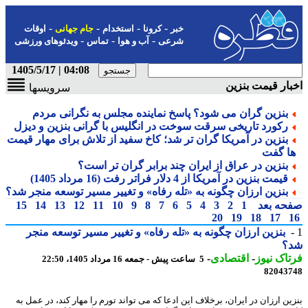
-
-
-
-
خبر
کرونا
استخدام
جام جهانی
اوقات
-
-
-
شرعی
آب و هوا
تماس
ویدئوهای ورزشی
04:08 | 1405/5/17
ار قیمت بنزین
سرویسها
بنزین گران می شود؟ پاسخ نماینده مجلس به نگرانی مردم
رکورد تاریخی سرقت سوخت در انگلیس با گرانی بنزین و دیزل
بنزین در آمریکا گران تر شد؛ کاخ سفید از تلاش برای مهار قیمت
ا گفت
بنزین در عراق از ایران چند برابر گران تر است؟
قیمت بنزین در آمریکا از 4 دلار فراتر رفت (16 مرداد 1405)
بنزین ارزان چگونه به «تله رفاه» و تغییر مسیر توسعه منجر شد؟
حه بعد
1
2
3
4
5
6
7
8
9
10
11
12
13
14
15
20
19
18
17
بنزین ارزان چگونه به «تله رفاه» و تغییر مسیر توسعه منجر
؟
اک نیوز
-
اقتصادی
-
5 ساعت پیش - جمعه 16 مرداد 1405، 22:50
82043
ین ارزان در ایران، برخلاف این ادعا که می تواند تورم را مهار کند، در عمل به