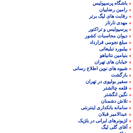
اشگاه پرسپولیس
امین رضاییان
قابت های لیگ برتر
هدی تارتار
رسپولیس و تراکتور
یوان محاسبات کشور
بلغ نجومی قرارداد
یلبورد تبلیغاتی
نیامین نتانیاهو
یابان های تهران
یوه های نوین اطلاع رسانی
ازگشت
فیر بولیوی در تهران
لعه چالشتر
گین انگشتر
لاش دشمنان
امانه بانکداری اینترنتی
بدالامیر قبلان
ژیونرهای ایرانی در بلژیک
قای گلی لیگ