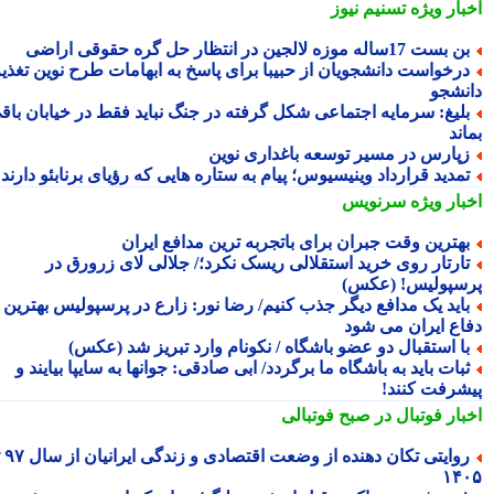
بار ویژه
تسنیم نیوز
 بست 17ساله موزه لالجین در انتظار حل گره حقوقی اراضی
رخواست دانشجویان از حبیبا برای پاسخ به ابهامات طرح نوین تغذیه
نشجو
لیغ: سرمایه اجتماعی شکل گرفته در جنگ نباید فقط در خیابان باقی
ند
پارس در مسیر توسعه باغداری نوین
مدید قرارداد وینیسیوس؛ پیام به ستاره هایی که رؤیای برنابئو دارند
بار ویژه
سرنویس
هترین وقت جبران برای باتجربه ترین مدافع ایران
ارتار روی خرید استقلالی ریسک نکرد؛/ جلالی لای زرورق در
سپولیس! (عکس)
اید یک مدافع دیگر جذب کنیم/ رضا نور: زارع در پرسپولیس بهترین
اع ایران می شود
ا استقبال دو عضو باشگاه / نکونام وارد تبریز شد (عکس)
بات باید به باشگاه ما برگردد/ ابی صادقی: جوانها به سایپا بیایند و
شرفت کنند!
بار فوتبال در صبح فوتبالی
روایتی تکان دهنده از وضعت اقتصادی و زندگی ایرانیان از سال ۹۷ تا
۱۴