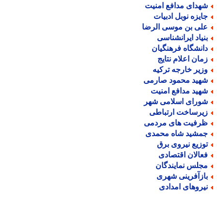
هدای مدافع امنیت
ایزه نوبل ادبیات
لی بن موسی الرضا
نیاد ایرانشناسی
انشگاه فرهنگیان
مان اعلام نتایج
زیر خارجه ترکیه
هید محمود صارمی
هید مدافع امنیت
ورای اسلامی شهر
یرساخت ارتباطی
رفیت های مردمی
مشید شاه محمدی
وزیع نیروی برق
عالان اقتصادی
جلس نمایندگان
ازآفرینی شهری
یروهای امدادی