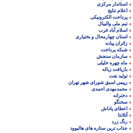
ستاندار مرکزی
علام نتایج
رداخت الکترونیکی
یم ملی والیبال
سلام آباد غرب
ستان چهارمحال و بختیاری
ائران پیاده
بکه پرداخت
ازمان سنجش
اه چهره خلیلی
ازیافت زباله
ولید نفت
ییس اسبق شورای شهر تهران
حمدمهدی احمدی
خترانه
خنگو
عطای پاداش
لانتا
نگ زرد
ذاب ترین ستاره های هالیوود