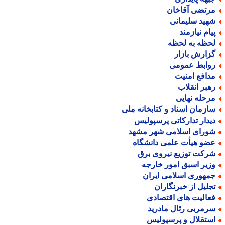
رتضی آقاخان
هید سلیمانی
یام نیازمند
حظه به لحظه
زارش بازار
وابط عمومی
دافع امنیت
هبر انقلاب
رحله نهایی
ازمان اسناد و کتابخانه ملی
یدار تدارکاتی پرسپولیس
ورای اسلامی شهر مشهد
ضو هیأت علمی دانشگاه
رکت توزیع نیروی برق
زیر اسبق امور خارجه
مهوری اسلامی ایران
جلیل از خبرنگاران
عالیت های اقتصادی
رمربی رئال مادرید
ستقلال و پرسپولیس