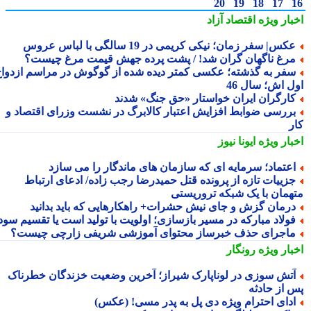
20
19
18
17
بار ویژه
اقتصاد آزاد
کس| سفر زمان؛ نیکی کریمی در 19 سالگی با لباس عروس
رغ ناگهان گران شد! / پشت پرده جهش قیمت مرغ چیست؟
فر به گذشته؛ عکسی کمتر دیده شده از گوگوش در مراسم ازدواج
ل اش؛ سال 46
ارگران ایران خواستار «حق جنگ» شدند
ررسی ضوابط افزایش اعتبار کالابرگ در نشست وزرای اقتصاد و
ر
بار ویژه
ایونا نیوز
عتماد؛ سرمایه ای که سازمان های ماندگار را می سازد
زییات تازه از پرونده قتل حمیدرضا رجب زاده/ ادعای ارتباط
همان با یک شبکه تروریستی
رمان گزش و جای نیش حشرات+ راهکارهایی که باید بدانید
ولاد مبارکه در مسیر بازسازی؛ اولویت با تولید است یا تقسیم سود؟
اجرای حذف خبرساز محتوای آموزشی شریفی زارچی چیست؟
بار ویژه
رونگار
تش سوزی در لوناپارک شیراز؛ آخرین وضعیت خزندگان خطرناک
 از حادثه
دای احترام ویژه دی پل به پدر مسی! (عکس)