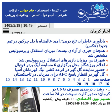
-
-
-
-
خبر
کرونا
استخدام
جام جهانی
اوقات
-
-
-
شرعی
آب و هوا
تماس
ویدئوهای ورزشی
10:49 | 1405/5/18
ار کرمان
سرویسها
یادآوری خاطرات تلخ دربی؛/ امید عالیشاه با دل چرکین در تیم
دید! (عکس)
همچنان خبری از آزادی نیست؛ میزبان استقلال و پرسپولیس
شخص شد
شهرقدس میزبان بازی های استقلال و پرسپولیس شد
اعلام ورزشگاه محل برگزاری 6 مسابقه لیگ برتر فوتبال
حضور نماینده گل گهر در قرعه کشی لیگ قهرمانان آسیا
گل گهر در انتظار پاسخ AFC برای میزبانی در تاجیکستان
حه بعد
1
2
3
4
5
6
7
8
9
10
11
12
13
14
15
20
19
18
17
رشد 5 درصدی مصرف CNG در
ان؛ صدور کارت سوخت در 24 ساعت
یم نیوز
-
اقتصادی
-
19 دقیقه پیش - یکشنبه
82052949