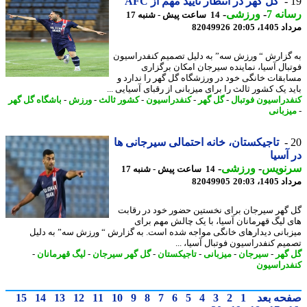
گل گهر در انتظار تایید مهم از AFC
نه 7
-
ورزشی
-
14 ساعت پیش - شنبه 17
1، 20:05
82049926
گزارش “ ورزش سه” به دلیل تصمیم کنفدراسیون
بال آسیا، نماینده سیرجان امکان برگزاری
بقات خانگی خود در ورزشگاه گل گهر را ندارد و
د یک کشور ثالث را برای میزبانی از رقبای آسیایی ...
دراسیون فوتبال
-
گل گهر
-
کنفدراسیون
-
کشور ثالث
-
ورزش
-
باشگاه گل گهر
زبانی
تاجیکستان، خانه احتمالی سیرجانی ها
آسیا
نویس
-
ورزشی
-
14 ساعت پیش - شنبه 17
1، 20:03
82049905
گهر سیرجان برای نخستین حضور خود در رقابت
 لیگ قهرمانان آسیا، با یک چالش مهم برای
بانی دیدارهای خانگی مواجه شده است. به گزارش “ ورزش سه” به دلیل
یم کنفدراسیون فوتبال آسیا، ...
گهر
-
سیرجان
-
میزبانی
-
تاجیکستان
-
گل گهر سیرجان
-
لیگ قهرمانان
-
دراسیون
حه بعد
1
2
3
4
5
6
7
8
9
10
11
12
13
14
15