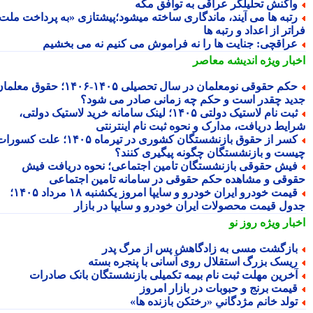
اکنش تحلیلگر عراقی به توافق مکه
تبه ها می آیند، ماندگاری ساخته میشود؛پیشتازی «به پرداخت ملت
تر از اعداد و رتبه ها
راقچی: جنایت ها را نه فراموش می کنیم نه می بخشیم
بار ویژه
اندیشه معاصر
حکم حقوقی نومعلمان در سال تحصیلی ۱۴۰۵-۱۴۰۶؛ حقوق معلمان
ید چقدر است و حکم چه زمانی صادر می شود؟
ثبت نام لاستیک دولتی ۱۴۰۵؛ لینک سامانه خرید لاستیک دولتی،
ایط دریافت، مدارک و نحوه ثبت نام اینترنتی
کسر از حقوق بازنشستگان کشوری در تیرماه ۱۴۰۵؛ علت کسورات
ست و بازنشستگان چگونه پیگیری کنند؟
یش حقوقی بازنشستگان تامین اجتماعی؛ نحوه دریافت فیش
وقی و مشاهده حکم حقوقی در سامانه تامین اجتماعی
قیمت خودرو ایران خودرو و سایپا امروز یکشنبه ۱۸ مرداد ۱۴۰۵؛
ول قیمت محصولات ایران خودرو و سایپا در بازار
بار ویژه
روز نو
ازگشت مسی به زادگاهش پس از مرگ پدر
یسک بزرگ استقلال روی آسانی با پنجره بسته
خرین مهلت ثبت نام بیمه تکمیلی بازنشستگان بانک صادرات
یمت برنج و حبوبات در بازار امروز
ولد خانم مژدگانیِِ «رختکن بازنده ها»