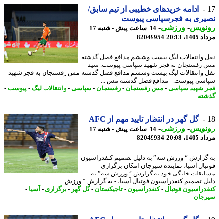
ادامه خریدهای خطیبی از تیم سابق/
یری به فجرسپاسی پیوست
نویس
-
ورزشی
-
14 ساعت پیش - شنبه 17
1، 20:13
82049954
 وانتقالات لیگ بیست وششم مدافع فصل گذشته
رفسنجان به فجر شهید سپاسی پیوست. سید
 وانتقالات لیگ بیست وششم مدافع فصل گذشته مس رفسنجان به فجر شهید
سی پیوست. - مدافع فصل گذشته مس ...
 شهید سپاسی
-
مس رفسنجان
-
رفسنجان
-
سپاسی
-
وانتقالات لیگ
-
پیوست
-
ته
گل گهر در انتظار تایید مهم از AFC
نویس
-
ورزشی
-
14 ساعت پیش - شنبه 17
1، 20:08
82049934
گزارش “ ورزش سه” به دلیل تصمیم کنفدراسیون
بال آسیا، نماینده سیرجان امکان برگزاری
بقات خانگی خود به گزارش “ ورزش سه” به
ل تصمیم کنفدراسیون فوتبال آسیا، - به گزارش “ ورزش ...
دراسیون فوتبال
-
کنفدراسیون
-
تاجیکستان
-
گل گهر
-
برگزاری
-
آسیا
-
جان