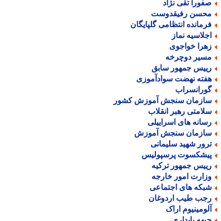
فورا تقی نژاد
حسن رفیقدوست
رمانده انتظامی گلپایگان
جلاسیه نماز
هرا خواجوی
سیر دوچرخه
ییس جمهور سابق
فته نهضت سوادآموزی
ورانسراب
ازمان سنجش آموزش کشور
لامتی رهبر انقلاب
سانه های اسراییلی
ازمان سنجش آموزش
رور شهید سلیمانی
یشکسوت پرسپولیس
ییس جمهور ترکیه
زارت امور خارجه
بکه های اجتماعی
جب طیب اردوغان
لومینیوم اراک
بهه پایداری