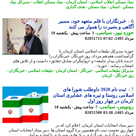
اد مسکن انقلاب اسلامی
-
استان کرمان
-
بنیاد مسکن انقلاب
-
مدیرکل بنیاد
کن
-
استان
-
بنیاد مسکن
-
هدف گذاری
خبرنگاران با قلم متعهد خود، مسیر
هی و بصیرت را هموار می کنند
ه نیوز
-
سیاسی
-
3 ساعت پیش - یکشنبه 18
1، 07:02
82051715
ه/ مدیرکل تبلیغات اسلامی استان کرمان با
میداشت هفدهم مرداد، روز خبرنگار، خبرنگاران را
ده بانان بیدار جامعه» و «روایتگران صادق حقایق» دانست و از تلاش های
اب رسانه، - حوزه/ ...
رکل تبلیغات اسلامی
-
خبرنگار
-
استان کرمان
-
تبلیغات اسلامی
-
خبرنگاران
-
 خبرنگار
-
کرمان
ثبت نام 3928 داوطلب شورا های
امی روستا و تیره های عشایری استان
ان در چهار روز اول
نویس
-
سیاسی
-
7 ساعت پیش - یکشنبه 18
1، 03:38
82051500
ر ستاد انتخابات استان کرمان، اعلام کرد که در
ر روز نخست ثبت نام هفتمین برنا گروه استان ها: دبیر ستاد انتخابات استان
ان، - به گزارش خبرگزاری برنا؛ هادی شهریاری با اشاره به آمار ...