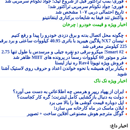
وری/ بمب تراکتور قبل از شروع لیگ؛ جواد نکونام سرمربی شد
وری؛ جواد نکونام سرمربی تراکتور شد!
اریخ احتمالی دربی ۱۰۷ مشخص شد
اکنش تند فیفا به شایعات برکناری اینفانتینو
بار ویژه
و قیمت خودرو | چرخان
گونه محل اتصال بدنه و برق دزدی خودرو را پیدا و رفع کنیم
نیسان NX7 پلاگین هیبرید با باتری 40.95 کیلووات ساعتی و برد برقی
 معرفی شد
Smart #2؛ میکرو-برقی دو نفره جیلی و مرسدس با طول تنها 2.75
ور 60 کیلووات رسماً در پرونده های MIIT ظاهر شد
روش ویژه تویوتا Rav4 ره نیاز ایستا
کبار برای همیشه با نحوه خواندن اعداد و حروف روی لاستیک آشنا
ید
بار ویژه
تک ناک
یران از پهپاد ریپر و هرمس چه اطلاعاتی به دست می آورد؟
ولت به دنبال بازگشایی کامل اینترنت؛ گره کار کجاست؟
پل دوباره قیمت گوشی ها را بالا می برد
یلان ماسک در ماه کارخانه می سازد!
وگل مترجم هوش مصنوعی آفلاین ساخت + تصویر
ار داغ: