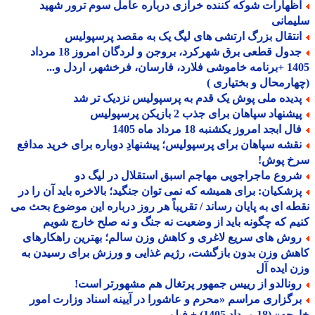
ظهارات شوکه کننده خرازی درباره عامل سوم ترور شهید
مانی
نتقال بزرگ ارتشی های لیگ یک به مقصد پرسپولیس
جدول قطعی برق شهرکرد، بروجن و لردگان امروز 18 مرداد
1405 +برنامه خاموشی فلارد، فارسان، فرخشهر، اردل و...
ارمحال و بختیاری )
دیده ملی پوش یک قدم به پرسپولیس نزدیک تر شد
شنهاد سپاهان برای جذب 2 بازیکن پرسپولیس
ل ابجد امروز یکشنبه 18 مرداد ماه 1405
قشه سپاهان برای پرسپولیس؛ پیشنهادِ دوباره برای خرید مدافع
خ پوش!
روع ماجراجویی مهاجم اسبق استقلال در لیگ دو
زشکیان: برای همیشه که نمی توان جنگید؛ بالاخره باید آن را در
ه ای به پایان رساند / تقریباً هر روز درباره این موضوع بحث می
م که چگونه باید از وضعیت نه جنگ و نه صلح خارج شویم
وش های سریع لاغری و کاهش وزن سالم؛ بهترین راهکارهای
ش وزن بدون بازگشت، رژیم غذایی و ورزش برای رسیدن به
 ایده آل
ونالدو از رییس جمهور پرتغال هم مشهورتر است!
رگزاری مراسم «محرم و عاشورا در آیینه اسناد وزارت امور
18 مرداد 1405) + فیلم