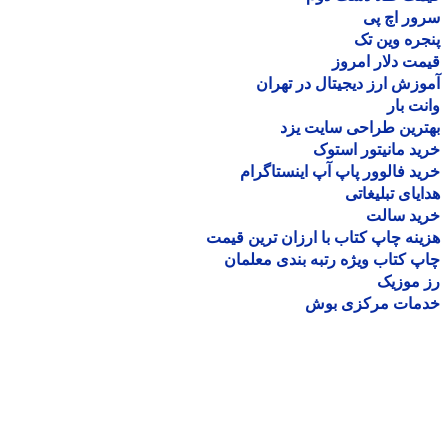
ر اچ پی
ره وین تک
ت دلار امروز
زش ارز دیجیتال در تهران
ت بار
رین طراحی سایت یزد
د مانیتور استوک
د فالوور پاپ آپ اینستاگرام
یای تبلیغاتی
ید سالت
نه چاپ کتاب با ارزان ترین قیمت
 کتاب ویژه رتبه بندی معلمان
موزیک
مات مرکزی بوش