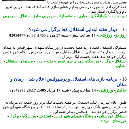
 پیش هدایت مس رفسنجان را برعهده داشت با
 قراردادی به صورت رسمی به تیم شناورسازی قشم اضافه شد. - در پی تغییر
و واگذاری امتیاز تیم ...
-
جدید
-
لیگ آزادگان
-
جباری
-
منطقه آزاد
-
سرمربی سابق استقلال
-
سرمربی
دیدار هفته ابتدایی استقلال کجا برگزار می شود؟
 نو
-
ورزشی
-
14 ساعت پیش - شنبه 17 مرداد 1405، 20:37
82050077
ولان استقلال قصد دارند هفته نخست در ورزشگاه شهدای شهر قدس به میدان
ند. - دیدار هفته ابتدایی استقلال مقابل مس شهر بابک در ورزشگاه شهر قدس
زار خواهد شد. هفته نخست لیگ برتر از ...
قلال
-
برگزار
-
ورزشگاه شهدای شهر قدس
-
هفته
-
دیدار
-
مسئولان استقلال
-
دایی
برنامه بازی های استقلال و پرسپولیس اعلام شد + زمان و
ان
بتر
-
ورزشی
-
14 ساعت پیش - شنبه 17 مرداد 1405، 20:17
82049978
طبق اعلام سازمان لیگ، استقلال در هفته نخست لیگ برتر روز جمعه 23 مرداد به
مصاف مس شهر بابک می رود. این دیدار از ساعت 19:30 در ورزشگاه شهدای شهر
 برگزار خواهد شد. - همچنین دیدار هفته اول ...
قلال خوزستان
-
ورزشگاه شهدای شهر قدس
-
استقلال
-
ورزشگاه
-
برگزار
-
ستان
-
مرداد