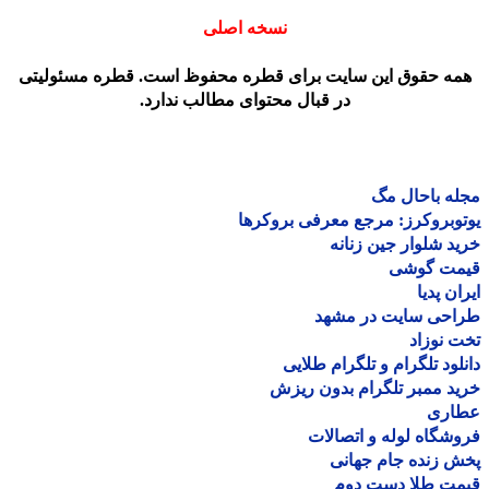
نسخه اصلی
مه حقوق این سایت برای قطره محفوظ است. قطره مسئولیتی
در قبال محتوای مطالب ندارد.
ه باحال مگ
وبروکرز: مرجع معرفی بروکرها
د شلوار جین زنانه
مت گوشی
ان پدیا
احی سایت در مشهد
 نوزاد
لود تلگرام و تلگرام طلایی
د ممبر تلگرام بدون ریزش
اری
شگاه لوله و اتصالات
 زنده جام جهانی
مت طلا دست دوم