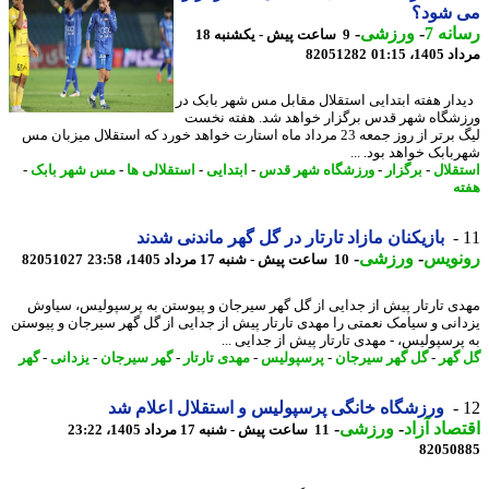
 شود؟
نه 7
-
ورزشی
-
9 ساعت پیش - یکشنبه 18
1، 01:15
82051282
ار هفته ابتدایی استقلال مقابل مس شهر بابک در
شگاه شهر قدس برگزار خواهد شد. هفته نخست
لیگ برتر از روز جمعه 23 مرداد ماه استارت خواهد خورد که استقلال میزبان مس
بابک خواهد بود. ...
قلال
-
برگزار
-
ورزشگاه شهر قدس
-
ابتدایی
-
استقلالی ها
-
مس شهر بابک
-
ه
بازیکنان مازاد تارتار در گل گهر ماندنی شدند
نویس
-
ورزشی
-
10 ساعت پیش - شنبه 17 مرداد 1405، 23:58
82051027
ی تارتار پیش از جدایی از گل گهر سیرجان و پیوستن به پرسپولیس، سیاوش
انی و سیامک نعمتی را مهدی تارتار پیش از جدایی از گل گهر سیرجان و پیوستن
پرسپولیس، - مهدی تارتار پیش از جدایی ...
گهر
-
گل گهر سیرجان
-
پرسپولیس
-
مهدی تارتار
-
گهر سیرجان
-
یزدانی
-
گهر
ورزشگاه خانگی پرسپولیس و استقلال اعلام شد
صاد آزاد
-
ورزشی
-
11 ساعت پیش - شنبه 17 مرداد 1405، 23:22
82050