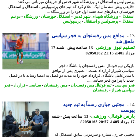
پولیس و استقلال در ورزشگاه شهر قدس از حریفان میزبانی می کنند. -
یقی پیش سه مان لیگ اعلام کرد که تیم های پرسپولیس، استقلال و استقلال
ستان دیدارهای سه هفته اول خود را در ورزشگاه ...
قلال
-
ورزشگاه شهدای شهر قدس
-
استقلال خوزستان
-
ورزشگاه
-
دو تیم
قلال
-
پرسپولیس و استقلال
-
پرسپولیس
مدافع مس رفسنجان به فجر سپاسی
حق شد
یم نیوز
-
ورزشی
-
13 ساعت پیش - شنبه 17
1، 21:15
82050262
یکن تیم فوتبال مس رفسنجان با باشگاه فجر
سی شیراز قرارداد بست. - نصیری پس از توافق
مدیرعامل باشگاه، قرارداد خود را به مدت دو فصل به امضا رساند تا در فصل
د با پیراهن فجر سپاسی ...
 سپاسی
-
تیم فوتبال مس رفسنجان
-
مس رفسنجان
-
سپاسی
-
قرارداد
-
فجر
سی شیراز
-
رفسنجان
مجتبی جباری رسماً به تیم جدید
وست
س فوتبال
-
ورزشی
-
13 ساعت پیش - شنبه
82050165
بی جباری، ستاره و سرمربی سابق استقلال که