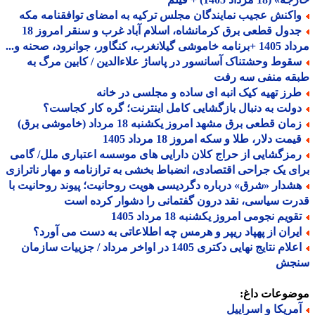
اکنش عجیب نمایندگان مجلس ترکیه به امضای توافقنامه مکه
جدول قطعی برق کرمانشاه، اسلام آباد غرب و سنقر امروز 18
 گیلانغرب، کنگاور، جوانرود، صحنه و...
قوط وحشتناک آسانسور در پاساژ علاءالدین / کابین مرگ به
قه منفی سه رفت
رز تهیه کیک انبه ای ساده و مجلسی در خانه
ولت به دنبال بازگشایی کامل اینترنت؛ گره کار کجاست؟
ان قطعی برق مشهد امروز یکشنبه 18 مرداد (خاموشی برق)
مت دلار، طلا و سکه امروز 18 مرداد 1405
مزگشایی از حراج کلان دارایی های موسسه اعتباری ملل/ گامی
ی یک جراحی اقتصادی، انضباط بخشی به ترازنامه و مهار ناترازی
شدار «شرق» درباره دگردیسی هویت روحانیت؛ پیوند روحانیت با
ت سیاسی، نقد درون گفتمانی را دشوار کرده است
ویم نجومی امروز یکشنبه 18 مرداد 1405
یران از پهپاد ریپر و هرمس چه اطلاعاتی به دست می آورد؟
اعلام نتایج نهایی دکتری 1405 در اواخر مرداد / جزییات سازمان
جش
ضوعات داغ:
مریکا و اسراییل