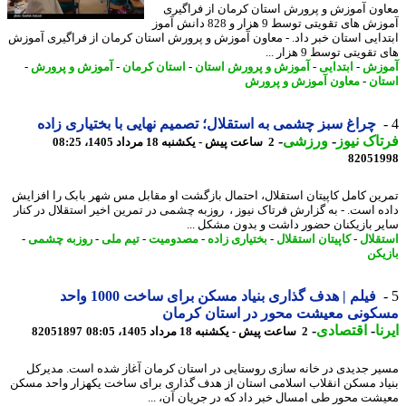
ون آموزش و پرورش استان کرمان از فراگیری
آموزش های تقویتی توسط 9 هزار و 828 دانش آموز
دایی استان خبر داد. - معاون آموزش و پرورش استان کرمان از فراگیری آموزش
قویتی توسط 9 هزار ...
وزش
-
ابتدایی
-
آموزش و پرورش استان
-
استان کرمان
-
آموزش و پرورش
-
ان
-
معاون آموزش و پرورش
چراغ سبز چشمی به استقلال؛ تصمیم نهایی با بختیاری زاده
اک نیوز
-
ورزشی
-
2 ساعت پیش - یکشنبه 18 مرداد 1405، 08:25
82051
ین کامل کاپیتان استقلال، احتمال بازگشت او مقابل مس شهر بابک را افزایش
ه است. - به گزارش فرتاک نیوز ، روزبه چشمی در تمرین اخیر استقلال در کنار
ر بازیکنان حضور داشت و بدون مشکل ...
قلال
-
کاپیتان استقلال
-
بختیاری زاده
-
مصدومیت
-
تیم ملی
-
روزبه چشمی
-
یکن
فیلم | هدف گذاری بنیاد مسکن برای ساخت 1000 واحد
کونی معیشت محور در استان کرمان
ا
-
اقتصادی
-
2 ساعت پیش - یکشنبه 18 مرداد 1405، 08:05
82051897
ر جدیدی در خانه سازی روستایی در استان کرمان آغاز شده است. مدیرکل
اد مسکن انقلاب اسلامی استان از هدف گذاری برای ساخت یکهزار واحد مسکن
شت محور طی امسال خبر داد که در جریان آن، ...