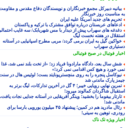
یانیه دبیرکل مجمع خبرنگاران و نویسندگان دفاع مقدس و مقاومت
 مناسبت روز خبرنگار
حریم های جدید آمریکا علیه ایران
دعاهای عربستان درباره توافق مشترک با ترکیه و پاکستان
غدغه های سهراب پیش از دیدار با مس شهربابک/ سه غایب احتمالی
تقلال در هفته نخست لیگ
واکین گیل به ایران برمی گردد/ مربی مطرح اسپانیایی در آستانه
تیاری سهراب
بار فوتبال در صبح فوتبالی
ش سال بعد، دادگاه مارادونا فریاد زد؛ «از تخت بلند نمی شد، غذا
ی خورد و هیچ کس اقدامی نمی کرد!»
یوکاسل پنجره را به روی منچستریونایتد بست؛ لوئیس هال در سنت
مز پارک ماندنی شد
تمرین نهایی رویایی خیبر؛ ۴ گل در آخرین تدارکات، لیگ برتر به
تقبال شاگردان کمالوند میرود!
ارتار بیفوما را بخشید؛ وینگر آفریقایی در آستانه جدایی نجات یافت،
ندنی شد!
رئال مادرید هم در کمین؛ پیشنهاد ۴۵ میلیون یورویی بارسا برای
دری، توهین به سیتی!
بار ویژه
تک ناک