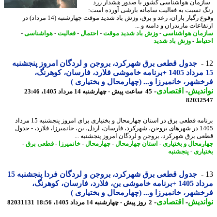
مان هواشناسی کشور با صدور هشدار زرد
 نسبت به فعالیت سامانه بارشی آورده است:
وقوع رگبار باران، رعد و برق، وزش باد شدید موقت چهارشنبه (14 مرداد) در
اعات مازندران و دامنه و ...
مان هواشناسی
-
وزش باد شدید موقت
-
احتمال
-
فعالیت
-
هواشناسی
-
یاط
-
وزش باد شدید
جدول قطعی برق شهرکرد، بروجن و لردگان امروز پنجشنبه
15 مرداد 1405 +برنامه خاموشی فلارد، فارسان، کوهرنگ،
شهر، خانمیرزا و... (چهارمحال و بختیاری )
ندیش
-
اقتصادی
-
45 ساعت پیش - چهارشنبه 14 مرداد 1405، 23:46
82032
برنامه قطعی برق در استان چهارمحال و بختیاری برای امروز پنجشنبه 15 مرداد
1405 در شهرهای بروجن، شهرکرد، فارسان، اردل، بن، خانمیرزا، فلارد، - جدول
ی برق شهرکرد، بروجن و لردگان امروز پنجشنبه ...
رمحال و بختیاری
-
استان چهارمحال
-
چهارمحال
-
خانمیرزا
-
قطعی برق
-
یاری
-
پنجشنبه
جدول قطعی برق شهرکرد، بروجن و لردگان فردا پنجشنبه 15
مرداد 1405 +برنامه خاموشی بن، فلارد، فارسان، کوهرنگ،
شهر، خانمیرزا و... (چهارمحال و بختیاری )
ندیش
-
اقتصادی
-
2 روز پیش - چهارشنبه 14 مرداد 1405، 18:56
82031131