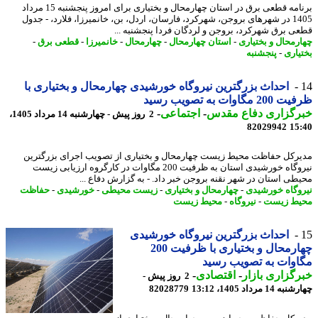
برنامه قطعی برق در استان چهارمحال و بختیاری برای امروز پنجشنبه 15 مرداد
1405 در شهرهای بروجن، شهرکرد، فارسان، اردل، بن، خانمیرزا، فلارد، - جدول
ی برق شهرکرد، بروجن و لردگان فردا پنجشنبه ...
رمحال و بختیاری
-
استان چهارمحال
-
چهارمحال
-
خانمیرزا
-
قطعی برق
-
یاری
-
پنجشنبه
احداث بزرگترین نیروگاه خورشیدی چهارمحال و بختیاری با
 مگاوات به تصویب رسید
رگزاری دفاع مقدس
-
اجتماعی
-
2 روز پیش - چهارشنبه 14 مرداد 1405،
82029942
15
رکل حفاظت محیط زیست چهارمحال و بختیاری از تصویب اجرای بزرگترین
نیروگاه خورشیدی استان به ظرفیت 200 مگاوات در کارگروه ارزیابی زیست
طی استان در شهر نقنه بروجن خبر داد. - به گزارش دفاع ...
وگاه خورشیدی
-
چهارمحال و بختیاری
-
زیست محیطی
-
خورشیدی
-
حفاظت
ط زیست
-
نیروگاه
-
محیط زیست
احداث بزرگترین نیروگاه خورشیدی
چهارمحال و بختیاری با ظرفیت 200
وات به تصویب رسید
گزاری بازار
-
اقتصادی
-
2 روز پیش -
14 مرداد 1405، 13:12
82028779