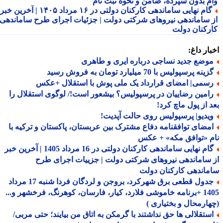
م بدون سپرده، ضامن و نحوه ثبت نام
گام نهایی ساماندهی کارکنان دولتی در ۱۶ مرداد ۱۴۰۵ | آخرین خبر
 ساماندهی نیروهای شرکتی دولت | جزئیات اجرای طرح ساماندهی
رکنان دولت
ار داغ:
وضع جدید نساجی درباره ایری و طاهری
ینه پرسپولیس با 70 میلیارد تومان به فروش رسید
سمی| امضای قرارداد یک ملی پوش با استقلال +عکس
امین رضاییان در پرسپولیس؟ بیشعور است!/ لوگوی استقلال را
 از پول ماچ کرد!
یدیو| پرسپولیس روی حالت آپدیت!
مضای توافقنامه دفاع مشترک بین عربستان، پاکستان و ترکیه با
 «توافق مکه» + عکس
گام نهایی ساماندهی کارکنان دولتی در 16 مرداد 1405 | آخرین خبر
ساماندهی نیروهای شرکتی دولت | جزییات اجرای طرح
اندهی کارکنان دولت
جدول قطعی برق شهرکرد، بروجن و لردگان فردا شنبه 17 مرداد
1405 +برنامه خاموشی فلارد، کیار، فارسان، کوهرنگ، فرخشهر و...
ارمحال و بختیاری )
ستقلالی ها حق نداشتند با گرمکن به اتاق من بیایند؛ حتی مربی/