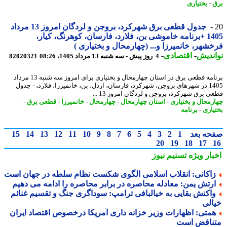
-
بختیاری
جدول قطعی برق شهرکرد، بروجن و لردگان امروز 13 مرداد
1405 +برنامه خاموشی بن، فلارد، فارسان، کوهرنگ، کیار،
شهر، خانمیرزا و... (چهارمحال و بختیاری )
ندیش
-
اقتصادی
-
4 روز پیش - سه شنبه 13 مرداد 1405، 08:26
82020321
برنامه قطعی برق در استان چهارمحال و بختیاری برای امروز سه شنبه 13 مرداد
1405 در شهرهای بروجن، شهرکرد، فارسان، اردل، بن، خانمیرزا، فلارد، - جدول
 برق شهرکرد، بروجن و لردگان امروز 13 ...
رمحال و بختیاری
-
استان چهارمحال
-
چهارمحال
-
خانمیرزا
-
قطعی برق
-
یاری
-
برنامه
حه بعد
1
2
3
4
5
6
7
8
9
10
11
12
13
14
15
20
19
18
17
بار ویژه
تسنیم نیوز
اکانی: انقلاب اسلامی الگوی شکست نظام سلطه در جهان است
رتش یمن: معادله محاصره در برابر محاصره را ادامه می دهیم
اکنش بقایی به خیالبافی ترامپ: سوداگری جنگ و تقسیم غنائم
الی
متی: اظهارات وزیر خزانه داری آمریکا درخصوص اقتصاد ایران
ناقض است