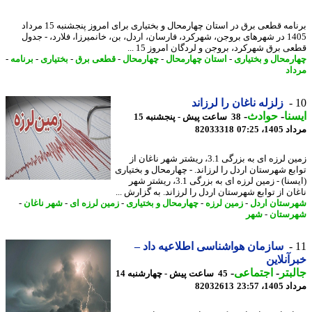
برنامه قطعی برق در استان چهارمحال و بختیاری برای امروز پنجشنبه 15 مرداد
1405 در شهرهای بروجن، شهرکرد، فارسان، اردل، بن، خانمیرزا، فلارد، - جدول
 برق شهرکرد، بروجن و لردگان امروز 15 ...
رمحال و بختیاری
-
استان چهارمحال
-
چهارمحال
-
قطعی برق
-
بختیاری
-
برنامه
-
اد
زلزله ناغان را لرزاند
نا
-
حوادث
-
38 ساعت پیش - پنجشنبه 15
1، 07:25
82033318
زمین لرزه ای به بزرگی 3.1، ریشتر شهر ناغان از
بع شهرستان اردل را لرزاند. - چهارمحال و بختیاری
(ایسنا) - زمین لرزه ای به بزرگی 3.1، ریشتر شهر
ان از توابع شهرستان اردل را لرزاند. به گزارش ...
ستان اردل
-
زمین لرزه
-
چهارمحال و بختیاری
-
زمین لرزه ای
-
شهر ناغان
-
ستان
-
شهر
سازمان هواشناسی اطلاعیه داد –
آنلاین
بتر
-
اجتماعی
-
45 ساعت پیش - چهارشنبه 14
1، 23:57
82032613