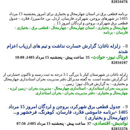
82034
برنامه قطعی برق در استان چهارمحال و بختیاری برای امروز پنجشنبه 15 مرداد
1405 در شهرهای بروجن، شهرکرد، فارسان، اردل، بن، خانمیرزا، فلارد، - جدول
 برق شهرکرد، بروجن و لردگان امروز 15 ...
رمحال و بختیاری
-
استان چهارمحال
-
چهارمحال
-
قطعی برق
-
بختیاری
-
سان
-
برنامه
زلزله ناغان؛ گزارش خسارت نداشت و تیم های ارزیاب اعزام
ند
اک نیوز
-
حوادث
-
35 ساعت پیش - پنجشنبه 15 مرداد 1405، 10:00
82034
زلزله ناغان در شهرستان کیار با بزرگی 3.1 درجه به ثبت رسید و تاکنون خسارتی از
گزارش نشده است. به گفته مدیرکل دفتر مدیریت بحران استانداری چهارمحال
ختیاری، - به گزارش فرتاک نیوز؛ زمین ...
ریت بحران استانداری
-
استانداری چهارمحال
-
مدیریت بحران
-
زمین لرزه
-
رمحال و بختیاری
-
دفتر مدیریت بحران
-
بحران استانداری
جدول قطعی برق شهرکرد، بروجن و لردگان امروز 15 مرداد
1405 +برنامه خاموشی فلارد، فارسان، کوهرنگ، فرخشهر و...
ارمحال و بختیاری )
ندیش
-
اقتصادی
-
37 ساعت پیش - پنجشنبه 15 مرداد 1405، 07:56
82033