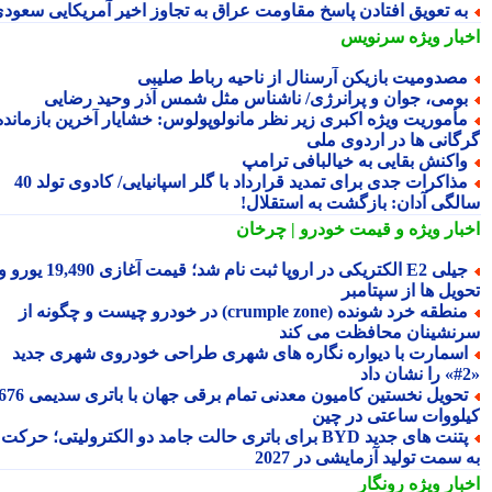
ه تعویق افتادن پاسخ مقاومت عراق به تجاوز اخیر آمریکایی سعودی
بار ویژه
سرنویس
صدومیت بازیکن آرسنال از ناحیه رباط صلیبی
ومی، جوان و پرانرژی/ ناشناس مثل شمس آذرِ وحید رضایی
أموریت ویژه اکبری زیر نظر مانولوپولوس: خشایار آخرین بازمانده
گانی ها در اردوی ملی
اکنش بقایی به خیالبافی ترامپ
مذاکرات جدی برای تمدید قرارداد با گلر اسپانیایی/ کادوی تولد 40
لگی آدان: بازگشت به استقلال!
بار ویژه
و قیمت خودرو | چرخان
جیلی E2 الکتریکی در اروپا ثبت نام شد؛ قیمت آغازی 19,490 یورو و
ویل ها از سپتامبر
منطقه خرد شونده (crumple zone) در خودرو چیست و چگونه از
نشینان محافظت می کند
سمارت با دیواره نگاره های شهری طراحی خودروی شهری جدید
تحویل نخستین کامیون معدنی تمام برقی جهان با باتری سدیمی 676
لووات ساعتی در چین
پتنت های جدید BYD برای باتری حالت جامد دو الکترولیتی؛ حرکت
سمت تولید آزمایشی در 2027
بار ویژه
رونگار