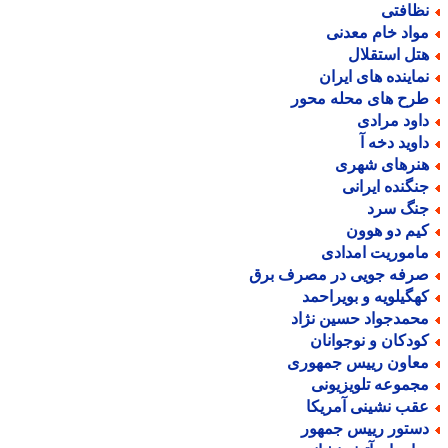
ظافتی
واد خام معدنی
تل استقلال
ماینده های ایران
رح های محله محور
اود مرادی
اوید دخه آ
نرهای شهری
نگنده ایرانی
نگ سرد
یم دو هوون
اموریت امدادی
رفه جویی در مصرف برق
هگیلویه و بویراحمد
حمدجواد حسین نژاد
ودکان و نوجوانان
عاون رییس جمهوری
جموعه تلویزیونی
قب نشینی آمریکا
ستور رییس جمهور