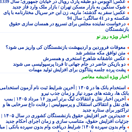
کس| اتوبوس دو طبقه پارک رویال در خیابان جمهوری؛ سال 1339
وک سنگین به بازار مسکن تهران / بازار ملک وارد فاز جدید
کس| سفر به گذشته؛ ماریه، زن ابن حر سریال مختارنامه با پای
 و در 41 سالگی؛ سال 94
رخواست نماینده مجلس برای تسریع در همسان سازی حقوق
زنشستگان
بار ویژه
روز نو
عوقات فروردین و اردیبهشت بازنشستگان کی واریز می شود؟
تن توافق مکه منتشر شد
کس عاشقانه شاهرخ استخری و همسرش
و بازیکن حاضر در جام جهانی تا فردا پرسپولیسی می شوند
شت پرده جلسه پنتاگون برای افزایش تولید مهمات
بار ویژه
اندیشه معاصر
استخدام بانک ها در ۱۴۰۵ | آخرین شرایط ثبت نام آزمون استخدامی
نک ها، رشته های مورد نیاز و زمان جذب نیرو
آخرین اخبار نقل و انتقالات لیگ برتر امروز ۱۶ مرداد ۱۴۰۵ | بمب
ی نقل و انتقالاتی استقلال و پرسپولیس | رقابت داغ سرخابی ها و
اکتور برای ستاره جدید
جدیدترین خبر افزایش حقوق بازنشستگان کشوری در سال ۱۴۰۵ |
ئیات افزایش حقوق، متناسب سازی و زمان اجرای احکام جدید
وام بدون سپرده ۱۴۰۵؛ شرایط دریافت وام بدون سپرده بانکی | مبلغ