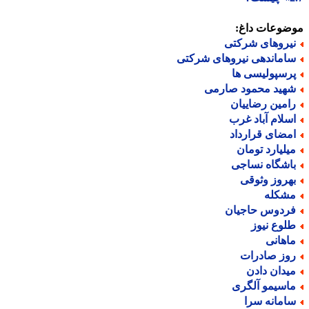
ضوعات داغ:
یروهای شرکتی
اماندهی نیروهای شرکتی
رسپولیسی ها
هید محمود صارمی
امین رضاییان
سلام آباد غرب
مضای قرارداد
یلیارد تومان
اشگاه نساجی
هروز وثوقی
شکله
ردوس حاجیان
لوع نیوز
اهانی
وز صادرات
یدان دادن
اسیمو آلگری
امانه سرا