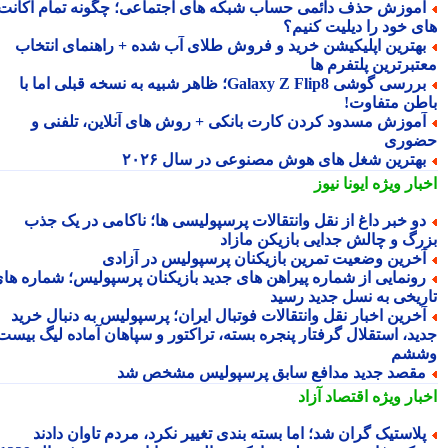
موزش حذف دائمی حساب شبکه های اجتماعی؛ چگونه تمام اکانت
ی خود را دیلیت کنیم؟
هترین اپلیکیشن خرید و فروش طلای آب شده + راهنمای انتخاب
تبرترین پلتفرم ها
بررسی گوشی Galaxy Z Flip8؛ ظاهر شبیه به نسخه قبلی اما با
طن متفاوت!
موزش مسدود کردن کارت بانکی + روش های آنلاین، تلفنی و
وری
هترین شغل های هوش مصنوعی در سال ۲۰۲۶
بار ویژه
ایونا نیوز
و خبر داغ از نقل وانتقالات پرسپولیسی ها؛ ناکامی در یک جذب
رگ و چالش جدایی بازیکن مازاد
خرین وضعیت تمرین بازیکنان پرسپولیس در آزادی
ونمایی از شماره پیراهن های جدید بازیکنان پرسپولیس؛ شماره های
ریخی به نسل جدید رسید
خرین اخبار نقل وانتقالات فوتبال ایران؛ پرسپولیس به دنبال خرید
ید، استقلال گرفتار پنجره بسته، تراکتور و سپاهان آماده لیگ بیست
شم
قصد جدید مدافع سابق پرسپولیس مشخص شد
بار ویژه
اقتصاد آزاد
لاستیک گران شد؛ اما بسته بندی تغییر نکرد، مردم تاوان دادند