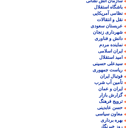
ازمان آتش نشانی
اشگاه استقلال
ظامی آمریکایی
قل و انتقالات
ربستان سعودی
هرداری زنجان
انش و فناوری
ماینده مردم
یران اسلامی
مید استقلال
یدعلی حسینی
یاست جمهوری
وتبال ایران
أمین آب شرب
یران و عمان
زارش بازار
رویج فرهنگ
سن عابدینی
عاون سیاسی
هره برداری
وز خبرنگار