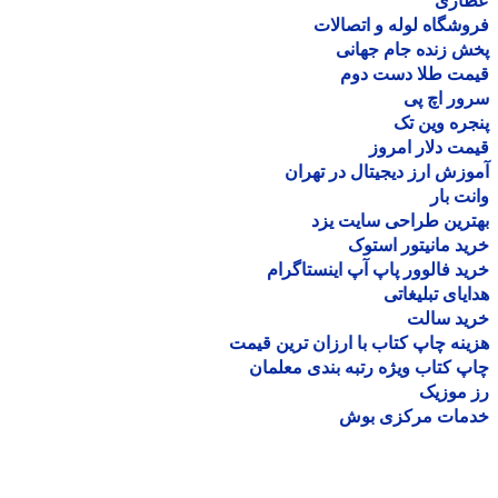
اری
شگاه لوله و اتصالات
 زنده جام جهانی
مت طلا دست دوم
ر اچ پی
ره وین تک
ت دلار امروز
زش ارز دیجیتال در تهران
ت بار
رین طراحی سایت یزد
د مانیتور استوک
د فالوور پاپ آپ اینستاگرام
یای تبلیغاتی
ید سالت
نه چاپ کتاب با ارزان ترین قیمت
 کتاب ویژه رتبه بندی معلمان
موزیک
مات مرکزی بوش