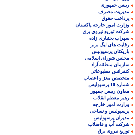
ییس جمهوری
دیریت مصرف
رداخت حقوق
زارت امور خارجه پاکستان
رکت توزیع نیروی برق
هراب بختیاری زاده
قابت های لیگ برتر
ازیکنان پرسپولیس
جلس شورای اسلامی
ازمان منطقه آزاد
نفرانس مطبوعاتی
تخصص مغز و اعصاب
اره 10 پرسپولیس
عاون رییس جمهور
هبر معظم انقلاب
زارت امور خارجه
رسپولیس و نساجی
دیران پرسپولیس
رکت آب و فاضلاب
وزیع نیروی برق