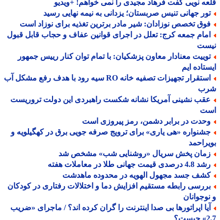
ه نویی گفت فرهاد مجیدی را نمی خواهم! +ویدیو
ور جهانی تنیس صربستان؛ یزدانی به نیمه نهایی رسید
وق تخصص نوزادان: شیر مادر برترین تغذیه برای نوزاد است
مام جمعه کرج: تعلل در اجرای قوانین عفاف و حجاب قابل قبول
ست
وییت معنادار معاون پزشکیان: با تمام توان کنار رییس جمهور
تاده ایم
استقرار تجهیزات تصفیه خانه RO سیه رود با هدف رفع مشکل آب
ب
قب نشینی آمریکا نشانه شکست راهبردی این دولت تروریست
ت
حدت در برابر دشمن، رمز پیروزی است
شنواره «هی یاری» برای ترویج صرفه جویی برق در کهگیلویه و
راحمد
مان پخش سریال «روشنایی شب» مشخص شد
 درصدی قیمت جهانی طلا در معاملات هفته
شف جسد مجهول الهویه در محدوده ماهدشت
ررسی رابطه مستقیم افزایش دما و اختلالات رفتاری در کودکان
وجوانان
یا اپراتورها بی صدا اینترنت را گران کرده اند؟ / ماجرای «ضریب
ت؟