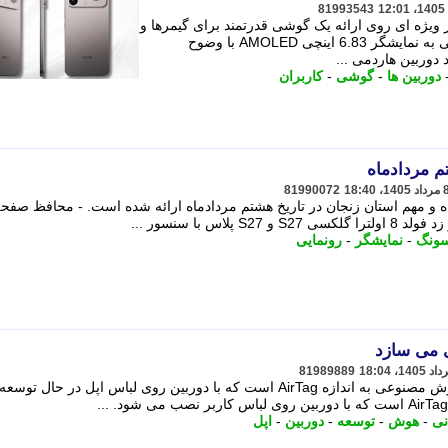
81993543
عرفی Redmi K90 Max تمرکز ویژه ای روی ارائه یک گوشی قدرتمند برای گیمرها و
کاربران حرفه ای داشته است. این گوشی به نمایشگر 6.83 اینچی AMOLED با وضوح
دوربین ها
-
گوشی
-
کاربران
م مردادماه
81990072
ه و مهم استان زنجان در تاریخ هشتم مردادماه ارائه شده است. - محافظ صفح
ونگ
-
نمایشگر
-
رونمایی
می سازد
81989889
اپل در حال توسعه یک گجت پوشیدنی هوش مصنوعی به اندازه AirTag است که با دوربین روی لباس اپل در حال ت
نی
-
هوش
-
توسعه
-
دوربین
-
اپل