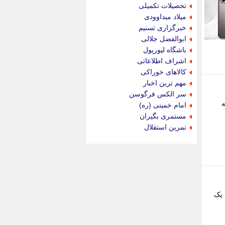
جام جم
تحصیلات تکمیلی
جدید پرس
میلاد میداوودی
جماران
خبرگزاری تسنیم
جوان ایرانی
ابوالفضل جلالی
جهان مانا
باشگاه لیورپول
جهان نگر
اشراف اطلاعاتی
جهان نیوز
کالاهای خوراکی
چطور
مهم ترین اخبار
چمپیونات
سر الکس فرگوسن
چمدون
ه
امام خمینی (ره)
چه خبر
مستمری بگیران
حادثه 24
تمرین استقلال
حرف تو
حوادث پلاس
حوزه نیوز
خبر آنلاین
خبر جنوب
خبر سیاسی
وسعه یک
خبر گردون
خبر ورزشی
خبرجو