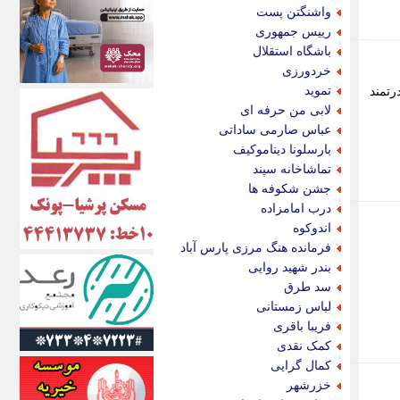
اکونیوز
واشنگتن پست
الف
رییس جمهوری
انتشار آنلاین
باشگاه استقلال
اندیشه قرن
خردورزی
اندیشه معاصر
تموید
قدرتمند
اندیشه ها
لابی من حرفه ای
انرژی پرس
عباس صارمی ساداتی
ای استخدام
بارسلونا دیناموکیف
ایتنا
تماشاخانه سپند
ایراف
جشن شکوفه ها
ایران آرت
درب امامزاده
ایران آنلاین
اندوکوه
ایران زندگی
فرمانده هنگ مرزی پارس آباد
ایران فوری
بندر شهید روایی
ایرانی روز
سد طرق
ایرانیتال
لباس زمستانی
ایرنا
فریبا باقری
ایسکانیوز
کمک نقدی
ایسنا
کمال گرایی
ایکنا
خزرشهر
ایلنا