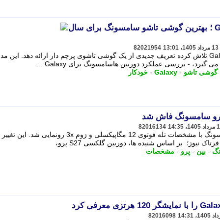
بررسی Galaxy Z Fold8 Ultra ؛ بهترین گوشی تاشو سامسونگ برای سال
82021954
سامسونگ با معرفی Galaxy Z Fold8 Ultra تلاش کرده تعریف جدیدی از یک گوشی تاشوی پرچم دار ارائه دهد. این 
گوشی تاشو
-
Galaxy
-
خودکار
82016134
دوربین مدل جدید گلکسی S27 پرو سامسونگ با مشخصات تله فوتوی 12 مگاپیکسلی و زوم 3x رونم
ک نیوز؛ بر اساس شنیده ها، دوربین گلکسی S27 پرو،
گ
-
بین
-
پرو
-
مشخصات
82016098