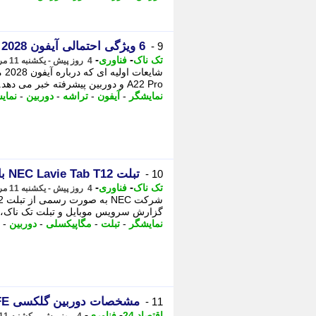
6 ویژگی احتمالی آیفون 2028 که تاکنون فاش شده است + تصویر
9 -
-
-
تک ناک
فناوری
4 روز پیش - یکشنبه 11 مرداد 1405، 14:11
شا
A22 Pro و دوربین پیشرفته خبر می دهد. - دوربین زیر نمایشگر و تراشه A22 Proیکی دیگر ...
نمایشگر
-
آیفون
-
تراشه
-
دوربین
-
نمای
تبلت NEC Lavie Tab T12 با نمایشگر 12.1 اینچی معرفی شد
10 -
-
-
تک ناک
فناوری
4 روز پیش - یکشنبه 11 مرداد 1405، 12:56
گزارش سرویس موبایل و تبلت تک ناک، این تبلت میان 
نمایشگر
-
تبلت
-
مگاپیکسلی
-
دوربین
-
مشخصات دوربین گلکسی S26 FE سامسونگ لو رفت
11 -
-
-
اقتصاد 24
فناوری