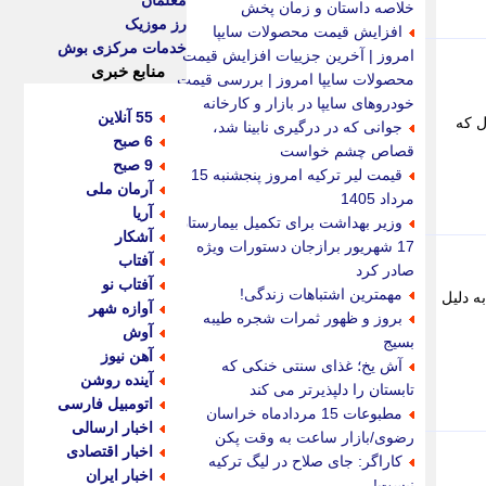
معلمان
خلاصه داستان و زمان پخش
رز موزیک
افزایش قیمت محصولات سایپا
خدمات مرکزی بوش
امروز | آخرین جزییات افزایش قیمت
منابع خبری
محصولات سایپا امروز | بررسی قیمت
خودروهای سایپا در بازار و کارخانه
55 آنلاین
مدل که
جوانی که در درگیری نابینا شد،
6 صبح
قصاص چشم خواست
9 صبح
قیمت لیر ترکیه امروز پنجشنبه 15
آرمان ملی
مرداد 1405
آریا
وزیر بهداشت برای تکمیل بیمارستان
آشکار
17 شهریور برازجان دستورات ویژه
آفتاب
صادر کرد
آفتاب نو
مهمترین اشتباهات زندگی!
ایی شد. این تغییر به دلیل
آوازه شهر
بروز و ظهور ثمرات شجره طیبه
آوش
بسیج
آهن نیوز
آش یخ؛ غذای سنتی خنکی که
آینده روشن
تابستان را دلپذیرتر می کند
اتومبیل فارسی
مطبوعات 15 مردادماه خراسان
اخبار ارسالی
رضوی/بازار ساعت به وقت پکن
اخبار اقتصادی
کاراگر: جای صلاح در لیگ ترکیه
اخبار ایران
نیست!