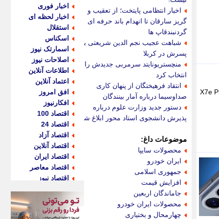
اخبار فوری
اخبار انتظامی پایتخت؛ از تعقیب و
اخبار لحظه ای
گریز سارقان تا انهدام باند حرفه ای
استقلال
گردنبندقاپ ها
اسکناس
شباهت عجیب نجم الدین شریعتی به
اسمارتک نیوز
پسرش در کربلا
اصلاحات نیوز
منچستریونایتد سرمربی جدیدش را
اطلاعات آنلاین
انتخاب کرد
اعتماد آنلاین
انتقاد فرهیختگان از پنهان کاری
Hon و سپس Honor X7e Plus 5G، اکنون نسخه 4G این خانواده را به نام X7e Plus
افق امروز
صداوسیما درباره آمار بینندگان
افکارنیوز
دستور جدید وزارت علوم درباره
اقتصاد 100
پذیرش دانشجوی استاد محور ابلاغ شد
اقتصاد 24
اقتصاد آزاد
موضوعات داغ:
اقتصاد آنلاین
محصولات سایپا
اقتصاد ایران
ایران خودرو
اقتصاد معاصر
جمهوری اسلامی
اقتصاد نیوز
افزایش قیمت
اکو ایران
جاماندگان اربعین
اکوفارس
محصولات ایران خودرو
اکونگار
چهارمحال و بختیاری