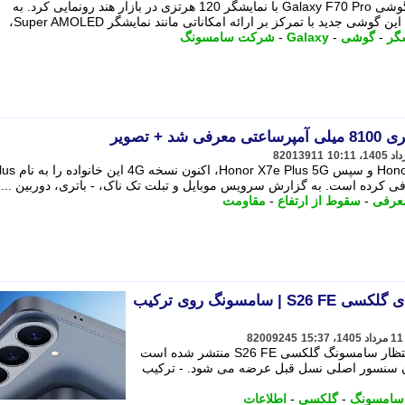
شرکت سامسونگ به صورت رسمی از گوشی Galaxy F70 Pro با نمایشگر 120 هرتزی در بازار هند رونمایی کرد. به
 جدید با تمرکز بر ارائه امکاناتی مانند نمایشگر Super AMOLED،
گر
-
گوشی
-
Galaxy
-
شرکت سامسونگ
82013911
شرکت آنر پس از معرفی گوشی or X7e
عرفی
-
سقوط از ارتفاع
-
مقاومت
نگاهی به اطلاعات فاش شده ی گلکسی S26 FE | سامسونگ روی ترکیب
82009245
جزییات تازه ای از دوربین گوشی مورد انتظار سامسونگ گلکسی S26 FE منتشر شده است
مان سنسور اصلی نسل قبل عرضه می شود. - ترکیب
سامسونگ
-
گلکسی
-
اطلاعات