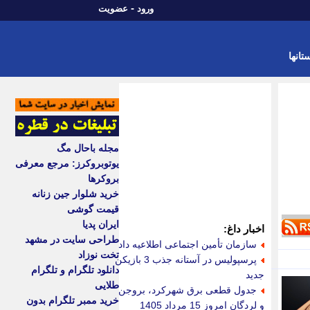
-
ورود
عضویت
تانها
مجله باحال مگ
یوتوبروکرز: مرجع معرفی
بروکرها
خرید شلوار جین زنانه
قیمت گوشی
ایران پدیا
اخبار داغ:
طراحی سایت در مشهد
سازمان تأمین اجتماعی اطلاعیه داد
تخت نوزاد
پرسپولیس در آستانه جذب 3 بازیکن
دانلود تلگرام و تلگرام
جدید
طلایی
جدول قطعی برق شهرکرد، بروجن
خرید ممبر تلگرام بدون
و لردگان امروز 15 مرداد 1405