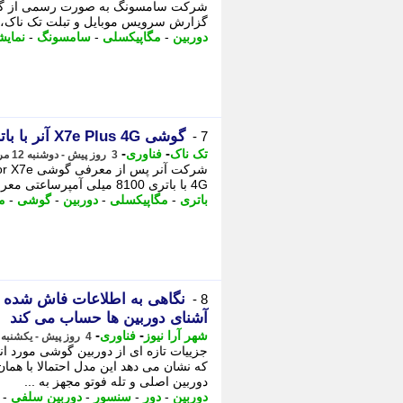
گزارش سرویس موبایل و تبلت تک ناک، این گوشی
دوربین
-
مگاپیکسلی
-
سامسونگ
-
نمایش
گوشی X7e Plus 4G آنر با باتری 8100 میلی آمپرساعتی معرفی شد + تصویر
7 -
-
-
تک ناک
فناوری
3 روز پیش - دوشنبه 12 مرداد 1405، 10:11
4G با باتری 8100 میلی آمپرساعتی معرفی کرده است. به گزارش سرویس موبایل و تبلت تک ناک، - باتری، دوربین ...
باتری
-
مگاپیکسلی
-
دوربین
-
گوشی
-
م
8 -
آشنای دوربین ها حساب می کند
-
-
شهر آرا نیوز
فناوری
4 روز پیش - یکشنبه 11 مرداد 1405، 15:37
که نشان می دهد این مدل احتمالا با ه
دوربین اصلی و تله فوتو مجهز به ...
دوربین
-
دور
-
سنسور
-
دوربین سلفی
-