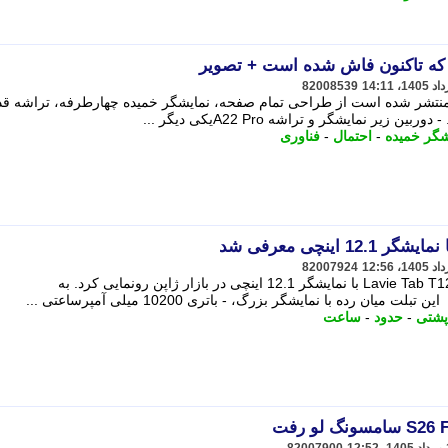
82008539
یعات اولیه ای که درباره آیفون 2028 منتشر شده است از طراحی تمام صفحه، نمایشگر خمیده چهارطرفه، تراشه 
شگر خمیده
-
احتمال
-
فناوری
82007924
شرکت NEC به صورت رسمی از تبلت Lavie Tab T12 با نمایشگر 12.1 اینچی در بازار ژاپن رونمایی کرد. به
رده با نمایشگر بزرگ، - باتری 10200 میلی آمپرساعتی ...
پشتی
-
حدود
-
ساعت