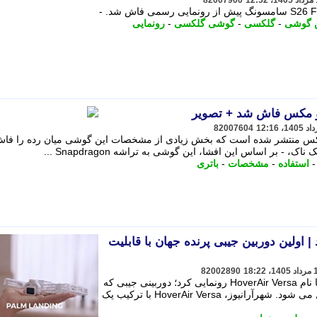
82007900
ن گوشی
-
گلکسی
-
گوشی گلکسی
-
رونمایی
82007604
جدیدی از ردمی نوت 17 پرو مکس منتشر شده است که بخش زیادی از مشخصات این گوشی میان رده را 
- بر اساس این افشا، این گوشی به تراشه Snapdragon ...
استفاده
-
مشخصات
-
باتری
 معرفی شد | اولین دوربین جیبی پرنده جهان با قابلیت
82002890
شرکت HoverAir از محصول جدید خود با نام HoverAir Versa رونمایی کرد؛ دوربینی جیبی که
تنها در چند ثانیه به یک پهپاد خودران تبدیل می شود. شهرآرانیوز، HoverAir Versa با ترکیب یک