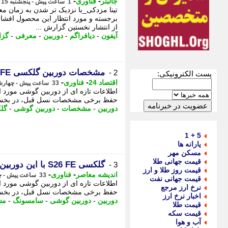
-
-
جالبتر
فناوری
1 ساعت پیش - پنجشنبه 15 مرداد 1405، 10:07
برجسته و مورد انتظار این محصول افشا 
از انتشار نخستین گزارش ...
آیفون
-
دیافراگم
-
دوربین
-
معرفی
-
گز
مشخصات دوربین گلکسی S 26 FE لو رفت
2 -
پست الکترونیکی:
-
-
اقتصاد 24
فناوری
33 ساعت پیش - چهارشنبه 14 مرداد 1405، 02:12
حفظ برخی مشخصات نسل قبل، در بخش دو
دوربین
-
مشخصات
-
دوربین گوشی
-
گل
5 + 1
یارانه ها
مسکن مهر
قیمت جهانی طلا
گلکسی S26 FE با این دوربین ها می آید؛ آیا سامسونگ بالاخره سری FE را متحول می کند؟
3 -
قیمت روز طلا و ارز
-
-
اندیشه معاصر
فناوری
33 ساعت پیش - چهارشنبه 14 مرداد 1405، 01:33
قیمت جهانی نفت
نرخ ارز مرجع
حفظ برخی مشخصات نسل قبل، در بخش دور
اخبار نرخ ارز
دوربین
-
دوربین گوشی
-
سامسونگ
-
مش
قیمت طلا
قیمت سکه
آب و هوا