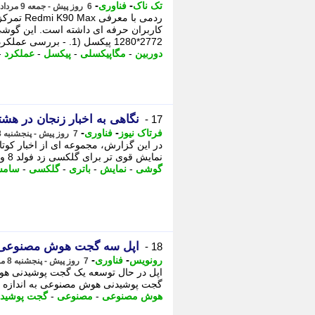
-
-
تک ناک
فناوری
6 روز پیش - جمعه 9 مرداد 1405، 12:01
ردمی با م
2772*1280 پیکسل (1. - بررسی عملکرد دوربین هاردمی ...
دوربین
-
مگاپیکسلی
-
پیکسل
-
عملکرد
-
نگاهی به اخبار زنجان در هشت
17 -
-
-
فرتاک نیوز
فناوری
7 روز پیش - پنجشنبه 8 مرداد 1405، 18:40
در این گزارش، مجموعه ای از اخبار کوتا
نمایش قوی تر برای گلکسی زد فولد 8 و زد فولد 8 اولترا گلکسی S27 و S27 پلاس با سنسور ...
گوشی
-
نمایش
-
باتری
-
گلکسی
-
سامس
اپل سه گجت هوش مصنوعی 
18 -
-
-
رونویس
فناوری
7 روز پیش - پنجشنبه 8 مرداد 1405، 18:04
گجت پوشیدنی هوش مصنوعی به اندازه AirTag است که با دوربین روی لباس کاربر نصب می شود. ...
هوش مصنوعی
-
مصنوعی
-
گجت پوشید