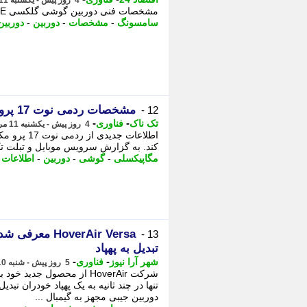
4 روز پیش - یکشنبه 11 مرداد 1405، 12:52
مشخصات فنی دوربین گوشی گلکسی S26 FE سامسونگ پیش از رونمایی رسمی فاش شد. -
سامسونگ
-
مشخصات
-
دوربین
-
دوربی
مشخصات ردمی نوت 17 پرو مکس فاش شد + تصویر
12 -
-
-
تک ناک
فناوری
4 روز پیش - یکشنبه 11 مرداد 1405، 12:16
اطلاعات 
کند. به گزارش سرویس موبایل و تبلت تک ناک، 
مگاپیکسلی
-
گوشی
-
دوربین
-
اطلاعات
-
HoverAir Versa
13 -
تبدیل به پهپاد
-
-
شهر آرا نیوز
فناوری
5 روز پیش - شنبه 10 مرداد 1405، 18:22
دوربین جیبی مجهز به گیمبال ...