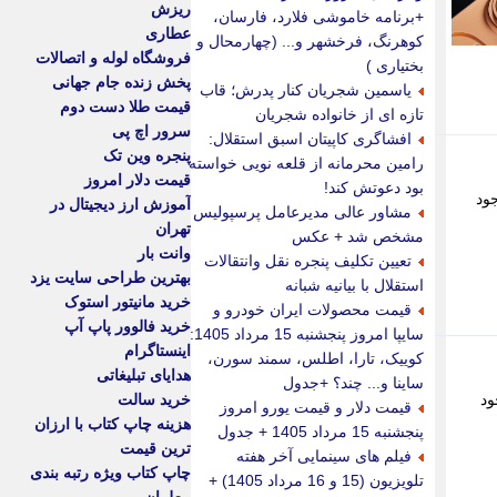
ریزش
+برنامه خاموشی فلارد، فارسان،
عطاری
کوهرنگ، فرخشهر و... (چهارمحال و
فروشگاه لوله و اتصالات
بختیاری )
پخش زنده جام جهانی
یاسمین شجریان کنار پدرش؛ قاب
قیمت طلا دست دوم
تازه ای از خانواده شجریان
سرور اچ پی
افشاگری کاپیتان اسبق استقلال:
پنجره وین تک
رامین محرمانه از قلعه نویی خواسته
قیمت دلار امروز
بود دعوتش کند!
ا وجود
آموزش ارز دیجیتال در
مشاور عالی مدیرعامل پرسپولیس
تهران
مشخص شد + عکس
وانت بار
تعیین تکلیف پنجره نقل وانتقالات
بهترین طراحی سایت یزد
استقلال با بیانیه شبانه
خرید مانیتور استوک
قیمت محصولات ایران خودرو و
خرید فالوور پاپ آپ
سایپا امروز پنجشنبه 15 مرداد 1405:
اینستاگرام
کوییک، تارا، اطلس، سمند سورن،
هدایای تبلیغاتی
ساینا و... چند؟ +جدول
وجود
خرید سالت
قیمت دلار و قیمت یورو امروز
هزینه چاپ کتاب با ارزان
پنجشنبه 15 مرداد 1405 + جدول
ترین قیمت
فیلم های سینمایی آخر هفته
چاپ کتاب ویژه رتبه بندی
تلویزیون (15 و 16 مرداد 1405) +