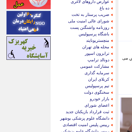
عوارض داروهای لاغری
اینتیتر
ده باغ
ایونا نیوز
ضریب پرستار به تخت
بازتاب آنلاین
شورای عالی امنیت ملی
باشگاه خبرنگاران
روزنامه واشنگتن پست
باغستان نیوز
باشگاه پرسپولیس
بامبوک
منچستریونایتد
ببین و بخون
محله های تهران
بدینسان
ترابزون اسپور
بنکر
فاش می
دونالد ترامپ
بیت ران
مشارکت عمومی
پارس فوتبال
سرمایه گذاری
پارسینه
کربلای ایران
پارسینه پلاس
تیم پرسپولیس
پاز آنلاین
سخنگوی دولت
پاس گل
بازار خودرو
پانا
اعضای شورای
پرتو نیوز
ثبت قرارداد بازیکنان جدید
پرسون
دانشگاه علوم پزشکی بوشهر
پنجره نیوز
رییس پلیس امنیت اقتصادی
پویامگ
رییس دانشگاه علوم پزشکی