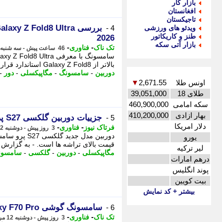
بازار کار
افغانستان
تاجیکستان
ویدئو های ورزشی
4 -
طنز و کاریکاتور
2026
بازار آتی سکه
-
-
تک ناک
فناوری
46 ساعت پیش - سه شنبه 13 مرداد 1405، 13:01
بالاتر از Galaxy Z Fold8 استاندارد قرار می گیرد، - بررسی عملکرد دوربین هاسامسونگ برای Galaxy ...
دوربین
-
سامسونگ
-
مگاپیکسلی
-
دور
-
اونس طلا
2,671.55
▼
طلای 18
39,051,000
سکه امامی
460,900,000
بهار ازادی
410,200,000
جزییات دوربین گلکسی S27 پرو سامسونگ فاش شد
5 -
دلار امریکا
-
-
فرتاک نیوز
فناوری
3 روز پیش - دوشنبه 12 مرداد 1405، 14:35
یورو
قیمت بالای تراشه ها است. - به گزارش فرتا
لیر ترکیه
مگاپیکسلی
-
دوربین
-
گلکسی
-
سامسون
درهم امارات
پوند انگلیس
بیت کویین
بیشتر + کد نمایش
سامسونگ گوشی Galaxy F70 Pro را با نمایشگر 120 هرتزی معرفی کرد
6 -
-
-
تک ناک
فناوری
3 روز پیش - دوشنبه 12 مرداد 1405، 14:31