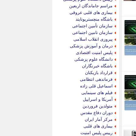
پویه آنلاین
مراسم جاماندگان اربعین
پیام نفت
بیماری های قلبی عروقی
تابناک
باشگاه منچستریونایتد
تازه نیوز
سازمان تأمین اجتماعی
تبیان
سازمان تامین اجتماعی
تجارت نیوز
پیروزی انقلاب اسلامی
تحریریه
درمان و آموزش پزشکی
ترابر نیوز
پلیس امنیت اقتصادی
ترفندباز
دانشگاه علوم پزشکی
تریبون اقتصاد
باشگاه خبرنگاران
تسنیم نیوز
قرارداد بازیکنان
تک ناک
فرماندهی انتظامی
تکراتو
اسماعیل قلی زاده
توریسم آنلاین
فیلم های سینمایی
تولید نیوز
آمریکا و اسراییل
تیتر فوری
متولدین فروردین
تیکنا
دوران دفاع مقدس
جاب ویژن
مرکز آمار ایران
جار نیوز
بیماری های قلبی
جالبتر
رییس پلیس امنیت