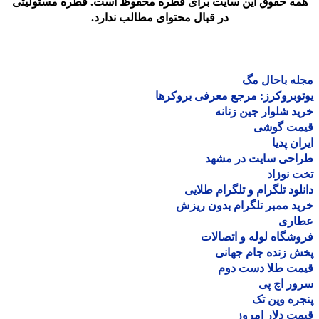
مه حقوق این سایت برای قطره محفوظ است. قطره مسئولیتی
در قبال محتوای مطالب ندارد.
ه باحال مگ
وبروکرز: مرجع معرفی بروکرها
د شلوار جین زنانه
مت گوشی
ان پدیا
احی سایت در مشهد
 نوزاد
لود تلگرام و تلگرام طلایی
د ممبر تلگرام بدون ریزش
اری
شگاه لوله و اتصالات
 زنده جام جهانی
مت طلا دست دوم
ر اچ پی
ره وین تک
ت دلار امروز