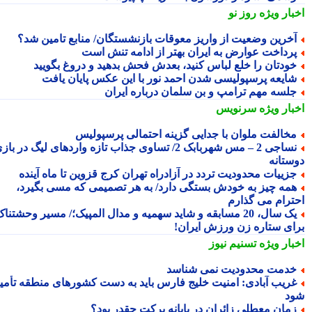
بار ویژه
روز نو
خرین وضعیت از واریز معوقات بازنشستگان/ منابع تامین شد؟
رداخت عوارض به ایران بهتر از ادامه تنش است
ودتان را خلع لباس کنید، بعدش فحش بدهید و دروغ بگویید
ایعه پرسپولیسی شدن احمد نور با این عکس پایان یافت
لسه مهم ترامپ و بن سلمان درباره ایران
بار ویژه
سرنویس
خالفت ملوان با جدایی گزینه احتمالی پرسپولیس
نساجی 2 – مس شهربابک 2/ تساوی جذاب تازه واردهای لیگ در بازی
ستانه
زییات محدودیت تردد در آزادراه تهران کرج قزوین تا ماه آینده
مه چیز به خودش بستگی دارد/ به هر تصمیمی که مسی بگیرد،
ترام می گذارم
یک سال، 20 مسابقه و شاید سهمیه و مدال المپیک؛/ مسیر وحشتناک
ای ستاره زن ورزش ایران!
بار ویژه
تسنیم نیوز
دمت محدودیت نمی شناسد
ریب آبادی: امنیت خلیج فارس باید به دست کشورهای منطقه تأمین
د
مان معطلی زائران در پایانه برکت چقدر بود؟