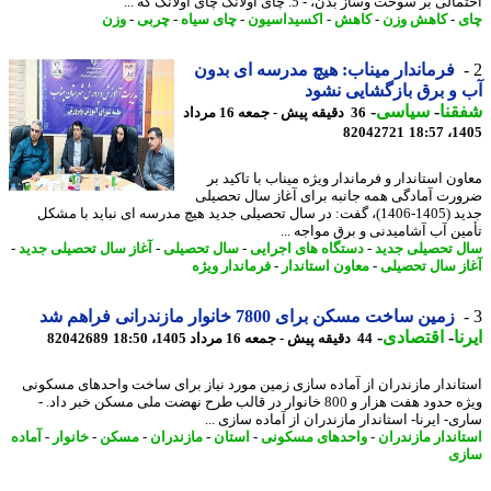
ی بر سوخت وساز بدن، - 5. چای اولانگ چای اولانگ که ...
-
کاهش وزن
-
کاهش
-
اکسیداسیون
-
چای سیاه
-
چربی
-
وزن
فرماندار میناب: هیچ مدرسه ای بدون
و برق بازگشایی نشود
نا
-
سیاسی
-
36 دقیقه پیش - جمعه 16 مرداد
82042721
1405
ن استاندار و فرماندار ویژه میناب با تاکید بر
رت آمادگی همه جانبه برای آغاز سال تحصیلی
جدید (1405-1406)، گفت: در سال تحصیلی جدید هیچ مدرسه ای نباید با مشکل
ین آب آشامیدنی و برق مواجه ...
 تحصیلی جدید
-
دستگاه های اجرایی
-
سال تحصیلی
-
آغاز سال تحصیلی جدید
-
ز سال تحصیلی
-
معاون استاندار
-
فرماندار ویژه
زمین ساخت مسکن برای 7800 خانوار مازندرانی فراهم شد
ا
-
اقتصادی
-
44 دقیقه پیش - جمعه 16 مرداد 1405، 18:50
82042689
اندار مازندران از آماده سازی زمین مورد نیاز برای ساخت واحدهای مسکونی
ویژه حدود هفت هزار و 800 خانوار در قالب طرح نهضت ملی مسکن خبر داد. -
- ایرنا- استاندار مازندران از آماده سازی ...
اندار مازندران
-
واحدهای مسکونی
-
استان
-
مازندران
-
مسکن
-
خانوار
-
آماده
ی