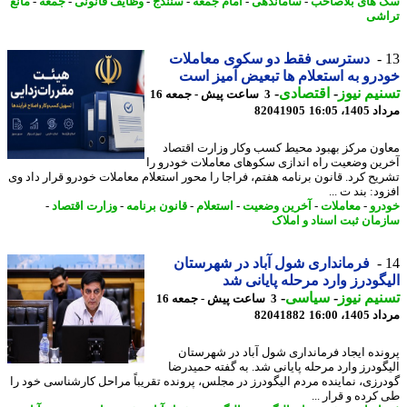
های بلاصاحب
-
ساماندهی
-
امام جمعه
-
سنندج
-
وظایف قانونی
-
جمعه
-
مانع
شی
دسترسی فقط دو سکوی معاملات
رو به استعلام ها تبعیض آمیز است
یم نیوز
-
اقتصادی
-
3 ساعت پیش - جمعه 16
1، 16:05
82041905
ون مرکز بهبود محیط کسب وکار وزارت اقتصاد
ین وضعیت راه اندازی سکوهای معاملات خودرو را
یح کرد. قانون برنامه هفتم، فراجا را محور استعلام معاملات خودرو قرار داد وی
د: بند ت ...
رو
-
معاملات
-
آخرین وضعیت
-
استعلام
-
قانون برنامه
-
وزارت اقتصاد
-
مان ثبت اسناد و املاک
فرمانداری شول آباد در شهرستان
گودرز وارد مرحله پایانی شد
یم نیوز
-
سیاسی
-
3 ساعت پیش - جمعه 16
1، 16:00
82041882
نده ایجاد فرمانداری شول آباد در شهرستان
گودرز وارد مرحله پایانی شد. به گفته حمیدرضا
رزی، نماینده مردم الیگودرز در مجلس، پرونده تقریباً مراحل کارشناسی خود را
کرده و قرار ...