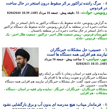
مرگ راننده تراکتور بر اثر سقوط درون استخر در حال ساخت
 فردوس
نویس
-
حوادث
-
55 دقیقه پیش - جمعه 16 مرداد 1405، 18:39
82042644
گزارش رونویس، حادثه سقوط یک دستگاه تراکتور به داخل استخر در حال
ت ذخیره آب در منطقه به گزارش رونویس، حادثه سقوط یک دستگاه تراکتور
داخل استخر در حال ساخت ذخیره آب در منطقه باغستان ...
ستان فردوس
-
رییس جمعیت هلال احمر
-
تراکتور
-
جمعیت هلال احمر
-
یک
گاه
-
فردوس
-
حادثه
حسینی: حل مشکلات خبرنگاران
زمند هم افزایی همه دستگاه ها است
ر
-
سیاسی
-
1 ساعت پیش - جمعه 16 مرداد
82042615
1405
نده ولی فقیه در استان زنجان با تأکید بر اینکه رفع
لات خبرنگاران و تقویت رسانه ها با اقدام یک
گاه نمی شود، گفت: حل مشکلات خبرنگاران نیازمند هم افزایی همه دستگاه
ت. - حسینی: حل ...
لات خبرنگاران
-
خبرنگاران
-
خبرنگار
-
نماینده ولی فقیه در استان
-
دستگاه
-
لات
-
هم افزایی
فرماندار میناب: هیچ مدرسه ای بدون آب و برق بازگشایی نشود