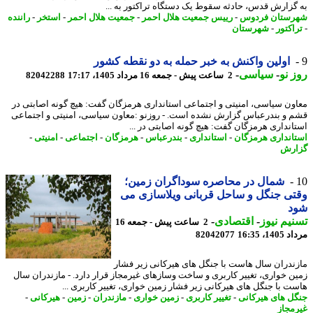
گزارش قدس، حادثه سقوط یک دستگاه تراکتور به ...
ستان فردوس
-
رییس جمعیت هلال احمر
-
جمعیت هلال احمر
-
استخر
-
راننده
اکتور
-
شهرستان
اولین واکنش به خبر حمله به دو نقطه کشور
 نو
-
سیاسی
-
2 ساعت پیش - جمعه 16 مرداد 1405، 17:17
82042288
ون سیاسی، امنیتی و اجتماعی استانداری هرمزگان گفت: هیچ گونه اصابتی در
 و بندرعباس گزارش نشده است. - روزنو :معاون سیاسی، امنیتی و اجتماعی
انداری هرمزگان گفت: هیچ گونه اصابتی در ...
انداری هرمزگان
-
استانداری
-
بندرعباس
-
هرمزگان
-
اجتماعی
-
امنیتی
-
رش
شمال در محاصره سوداگران زمین؛
ی جنگل و ساحل قربانی ویلاسازی می
د
یم نیوز
-
اقتصادی
-
2 ساعت پیش - جمعه 16
1، 16:35
82042077
ندران سال هاست با جنگل های هیرکانی زیر فشار
ن خواری، تغییر کاربری و ساخت وسازهای غیرمجاز قرار دارد. - مازندران سال
ت با جنگل های هیرکانی زیر فشار زمین خواری، تغییر کاربری ...
ل های هیرکانی
-
تغییر کاربری
-
زمین خواری
-
مازندران
-
زمین
-
هیرکانی
-
مجاز