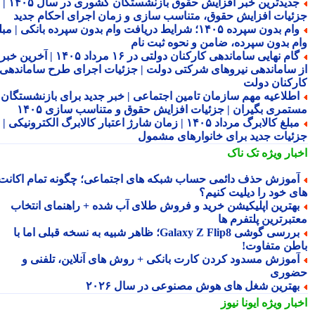
جدیدترین خبر افزایش حقوق بازنشستگان کشوری در سال ۱۴۰۵ |
ئیات افزایش حقوق، متناسب سازی و زمان اجرای احکام جدید
وام بدون سپرده ۱۴۰۵؛ شرایط دریافت وام بدون سپرده بانکی | مبلغ
م بدون سپرده، ضامن و نحوه ثبت نام
گام نهایی ساماندهی کارکنان دولتی در ۱۶ مرداد ۱۴۰۵ | آخرین خبر
 ساماندهی نیروهای شرکتی دولت | جزئیات اجرای طرح ساماندهی
رکنان دولت
طلاعیه مهم سازمان تامین اجتماعی | خبر جدید برای بازنشستگان و
تمری بگیران | جزئیات افزایش حقوق و متناسب سازی ۱۴۰۵
مبلغ کالابرگ مرداد ۱۴۰۵ | زمان شارژ اعتبار کالابرگ الکترونیکی |
ئیات جدید برای خانوارهای مشمول
بار ویژه
تک ناک
موزش حذف دائمی حساب شبکه های اجتماعی؛ چگونه تمام اکانت
ی خود را دیلیت کنیم؟
هترین اپلیکیشن خرید و فروش طلای آب شده + راهنمای انتخاب
تبرترین پلتفرم ها
بررسی گوشی Galaxy Z Flip8؛ ظاهر شبیه به نسخه قبلی اما با
طن متفاوت!
موزش مسدود کردن کارت بانکی + روش های آنلاین، تلفنی و
وری
هترین شغل های هوش مصنوعی در سال ۲۰۲۶
بار ویژه
ایونا نیوز