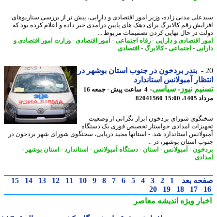
علی مدنی زاده، وزیر امور اقتصادی و دارایی، پیش تر از بررسی سناریوهای
ایش رقم کالابرگ برای دهک های پایین درآمدی خبر داده و اعلام کرده بود که
ت در حال نهایی کردن تصمیمات مربوط ...
ر اقتصادی و دارایی
-
رفاه اجتماعی
-
امور اقتصادی
-
وزارت امور اقتصادی و
ایی
-
اجتماعی
-
کالابرگ
-
اقتصادی
بندر بردخون در جنوب استان بوشهر در
ظار آمبولانس استاندارد
یم نیوز
-
سیاسی
-
4 ساعت پیش - جمعه 16
1، 15:00
82041560
گوی شورای بردخون ابراز نگرانی از وضعیت
یزات امدادی خواستار تخصیص فوری یک دستگاه
ولانس استاندارد شد. - استانها مجید دریایی، سخنگوی شورای شهر بردخون در
ب استان بوشهر، در ...
خون
-
آمبولانس
-
استان
-
دستگاه آمبولانس
-
استاندارد
-
استان بوشهر
-
ادی
حه بعد
1
2
3
4
5
6
7
8
9
10
11
12
13
14
15
20
19
18
17
بار ویژه
اندیشه معاصر