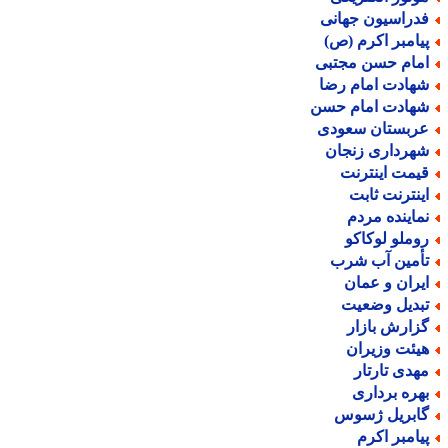
دراسیون جهانی
یامبر اکرم (ص)
مام حسن مجتبی
هادت امام رضا
هادت امام حسن
ربستان سعودی
هرداری زنجان
یمت اینترنت
ینترنت ثابت
ماینده مردم
وملو لوکاکو
أمین آب شرب
یران و عمان
بدیل وضعیت
زارش بازار
یئت وزیران
هدی تارتار
هره برداری
ابریل ژسوس
یامبر اکرم