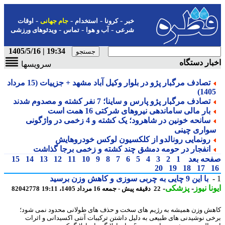
-
-
-
-
خبر
کرونا
استخدام
جام جهانی
اوقات
-
-
-
شرعی
آب و هوا
تماس
ویدئوهای ورزشی
19:34 | 1405/5/16
ار دستگاه
سرویسها
تصادف مرگبار پژو در بلوار وکیل آباد مشهد + جزییات (15 مرداد
1405
تصادف مرگبار پژو پارس و ساینا؛ 7 نفر کشته و مصدوم شدند
بار مالی ساماندهی نیروهای شرکتی 16 همت است
سانحه خونین در شاهرود؛ یک کشته و 4 زخمی در واژگونی
واری چینی
رونمایی رونالدو از کلکسیون لوکس خودروهایش
انفجار در حومه دمشق چند کشته و زخمی برجا گذاشت
حه بعد
1
2
3
4
5
6
7
8
9
10
11
12
13
14
15
20
19
18
17
با این 9 چایی به چربی سوزی و کاهش وزن برسید
نا نیوز
-
پزشکی
-
22 دقیقه پیش - جمعه 16 مرداد 1405، 19:11
82042778
ش وزن همیشه به رژیم های سخت و حذف های طولانی محدود نمی شود؛
ی نوشیدنی های طبیعی به دلیل داشتن ترکیبات آنتی اکسیدانی و اثرات