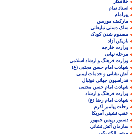
لافکار
ستاد تمام
یرامام
ارکیف موریس
اک دستی تبلیغاتی
صدوم شدن کودک
ازیکن آزاد
زارت خارجه
رحله نهایی
زارت فرهنگ و ارشاد اسلامی
هادت امام حسن مجتبی (ع)
تش نشانی و خدمات ایمنی
دراسیون جهانی فوتبال
هادت امام حسن مجتبی
زارت فرهنگ و ارشاد
هادت امام رضا (ع)
حلت پیامبر اکرم
قب نشینی آمریکا
ستور رییس جمهور
ازمان آتش نشانی
وتور الکتریکی