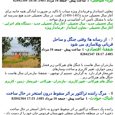
ا
-
سیاسی
-
1 ساعت پیش - جمعه 16 مرداد 1405، 18:30
82042599
ون استاندار و فرماندار ویژه میناب با تاکید بر ضرورت آمادگی همه جانبه برای
آغاز سال تحصیلی جدید (1405-1406)، گفت: در سال تحصیلی جدید هیچ مدرسه ای
ید با مشکل تأمین آب آشامیدنی و برق مواجه ...
 تحصیلی جدید
-
سال تحصیلی
-
آغاز سال تحصیلی جدید
-
دستگاه های اجرایی
-
ز سال تحصیلی
-
معاون استاندار
-
فرماندار ویژه
از رسانه ها/ وقتی جنگل و ساحل
انی ویلاسازی می شود
نا
-
اقتصادی
-
1 ساعت پیش - جمعه 16 مرداد
82042547
1405
ندران سال هاست با جنگل های هیرکانی زیر فشار
ن خواری، تغییر کاربری و ساخت وسازهای
مجاز قرار دارد. به گزارش تسنیم از نوشهر، - شفقنا- مازندران سال هاست با
ل های هیرکانی زیر ...
ل های هیرکانی
-
تغییر کاربری
-
مازندران
-
هیرکانی
-
غیرمجاز
-
زمین
-
کاربری
مرگ راننده تراکتور بر اثر سقوط درون استخر در حال ساخت
ناک
-
حوادث
-
1 ساعت پیش - جمعه 16 مرداد 1405، 17:35
82042364
نده یک دستگاه تراکتور بر اثر سقوط خودرو به داخل استخر در حال ساخت
ره آب در منطقه باغستان سفلی شهرستان فردوس جان خود را از دست داد. -