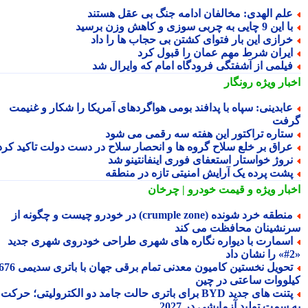
لم الهدی: مخالفان ادامه جنگ بی عقل هستند
این 9 چایی به چربی سوزی و کاهش وزن برسید
رازی این بار فتوای کشتن بی حجاب ها را داد
یران شرط مهم عمان را قبول کرد
یلمی از آشفتگی فرودگاه امام که وایرال شد
بار ویژه
رونگار
ابدینی: سپاه با پدافند بومی هواگردهای آمریکا را شکار و غنیمت
فت
تاره تراکتور این هفته سه رقمی می شود
راق بر خلع سلاح گروه ها و انحصار سلاح در دست دولت تاکید کرد
روژ خواستار استعفای فوری اینفانتینو شد
شت پرده یک آرایش امنیتی تازه در منطقه
بار ویژه
و قیمت خودرو | چرخان
منطقه خرد شونده (crumple zone) در خودرو چیست و چگونه از
نشینان محافظت می کند
سمارت با دیواره نگاره های شهری طراحی خودروی شهری جدید
تحویل نخستین کامیون معدنی تمام برقی جهان با باتری سدیمی 676
لووات ساعتی در چین
پتنت های جدید BYD برای باتری حالت جامد دو الکترولیتی؛ حرکت
سمت تولید آزمایشی در 2027