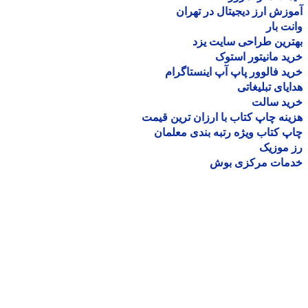
زش ارز دیجیتال در تهران
ت بار
رین طراحی سایت یزد
د مانیتور استوک
د فالوور پاپ آپ اینستاگرام
یای تبلیغاتی
ید سالت
نه چاپ کتاب با ارزان ترین قیمت
 کتاب ویژه رتبه بندی معلمان
موزیک
مات مرکزی بوش