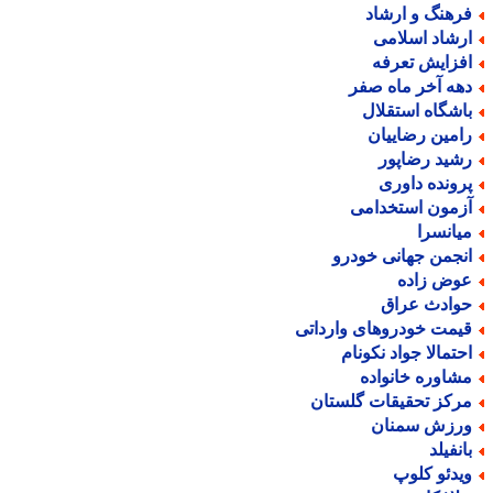
رهنگ و ارشاد
رشاد اسلامی
فزایش تعرفه
هه آخر ماه صفر
اشگاه استقلال
امین رضاییان
شید رضاپور
رونده داوری
زمون استخدامی
یانسرا
نجمن جهانی خودرو
وض زاده
وادث عراق
یمت خودروهای وارداتی
حتمالا جواد نکونام
شاوره خانواده
رکز تحقیقات گلستان
رزش سمنان
انفیلد
یدئو کلوپ