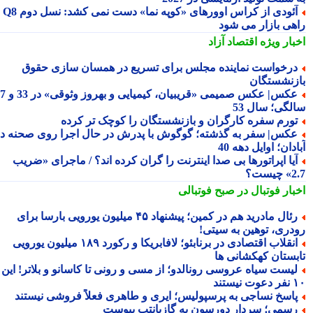
آئودی از کراس اوورهای «کوپه نما» دست نمی کشد: نسل دوم Q8
هی بازار می شود
بار ویژه
اقتصاد آزاد
رخواست نماینده مجلس برای تسریع در همسان سازی حقوق
زنشستگان
عکس| عکس صمیمی «قریبیان، کیمیایی و بهروز وثوقی» در 33 و 37
لگی؛ سال 53
ورم سفره کارگران و بازنشستگان را کوچک تر کرده
کس| سفر به گذشته؛ گوگوش با پدرش در حال اجرا روی صحنه در
دان؛ اوایل دهه 40
یا اپراتورها بی صدا اینترنت را گران کرده اند؟ / ماجرای «ضریب
ست؟
بار فوتبال در صبح فوتبالی
رئال مادرید هم در کمین؛ پیشنهاد ۴۵ میلیون یورویی بارسا برای
دری، توهین به سیتی!
انقلاب اقتصادی در برنابئو؛ لافابریکا و رکورد ۱۸۹ میلیون یورویی
بستان کهکشانی ها
یست سیاه عروسی رونالدو؛ از مسی و رونی تا کاسانو و بلاتر! این
یستند
اسخ نساجی به پرسپولیس؛ ایری و طاهری فعلاً فروشی نیستند
سمی؛ سردار دورسون به گازیانتپ پیوست