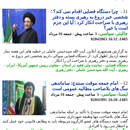
چرا دستگاه قضایی اقدام نمی کند؟ ؛
ی خبر دروغ به رهبری بسته و دفتر
ری با صراحت انکار کرد | آیا این جرم
 یا خیر؟
بتر
-
سیاسی
-
3 ساعت پیش - جمعه 16 مرداد
82042063
1405
گزارش همشهری آنلاین، آیت الله سیدحسن عاملی در خطبه های این هفته نماز
ه اردبیل اظهار کرد: از دستگاه قضایی سوالی داریم شخصی خبر دروغ به
ری بسته و دفتر رهبری با صراحت آن را انکار ...
گاه قضایی
-
نماینده ولی فقیه در استان
-
معاون رییس جمهور آمریکا
-
ایران
-
ری
-
آیت الله سیدحسن عاملی
-
دفتر رهبری
امام جمعه موقت سنندج: ساماندهی
 های بلاصاحب مطالبه عمومی است
نا
-
سیاسی
-
3 ساعت پیش - جمعه 16 مرداد
82041991
1405
م جمعه موقت سنندج با تأکید بر اینکه ساماندهی
های بلاصاحب تنها وظیفه شهرداری نیست،
: همه دستگاه های عضو کارگروه مربوطه باید به وظایف قانونی خود عمل کنند
تظار می رود با افرادی ...