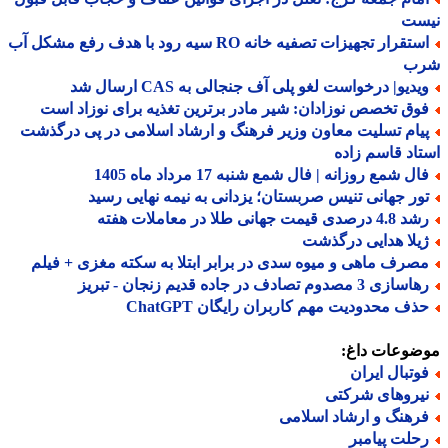
ست
استقرار تجهیزات تصفیه خانه RO سیه رود با هدف رفع مشکل آب
ب
یدیو| درخواست لغو پلی آف جنجالی به CAS ارسال شد
وق تخصص نوزادان: شیر مادر برترین تغذیه برای نوزاد است
یام تسلیت معاون وزیر فرهنگ و ارشاد اسلامی در پی درگذشت
اد قاسم زاده
ل شمع روزانه | فال شمع شنبه 17 مرداد ماه 1405
ور جهانی تنیس صربستان؛ یزدانی به نیمه نهایی رسید
 درصدی قیمت جهانی طلا در معاملات هفته
یلا هدایی درگذشت
صرف ماهی و میوه سدی در برابر ابتلا به سکته مغزی + فیلم
ازی 3 مصدوم تصادف در جاده قدیم زنجان - تبریز
ذف محدودیت مهم کاربران رایگان ChatGPT
ضوعات داغ:
وتبال ایران
یروهای شرکتی
رهنگ و ارشاد اسلامی
حلت پیامبر