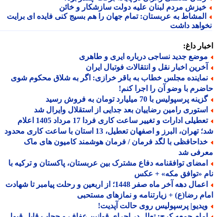
یزش مردم لبنان علیه دولت سازشکار و خائن
لمشاط به عربستان: تمام جهان را هم بسیج کنی فایده ای برایت
واهد داشت
ار داغ:
وضع جدید نساجی درباره ایری و طاهری
خرین اخبار نقل و انتقالات فوتبال ایران
ماینده مجلس خطاب به باقر خرازی: اگر به شلاق محکوم شوی
رم با وضو آن را اجرا کنم!
ینه پرسپولیس با 70 میلیارد تومان به فروش رسید
ستوری رامین رضاییان بعد جدایی از استقلال وایرال شد
تعطیلی ادارات و تغییر ساعت کاری فردا 17 مرداد 1405 اعلام
هران، البرز و اصفهان تعطیل، 13 استان با ساعت کاری محدود
داحافظی با لگد فرمان / فرمان هوشمند کامیون های ماک
رفی شد
مضای توافقنامه دفاع مشترک بین عربستان، پاکستان و ترکیه با
 «توافق مکه» + عکس
اعمال دهه آخر ماه صفر 1448؛ از اربعین و رحلت پیامبر تا شهادت
م رضا(ع) + زیارتنامه و نمازهای مستحبی
یدیو| پرسپولیس روی حالت آپدیت!
مام جمعه کرج: تعلل در اجرای قوانین عفاف و حجاب قابل قبول