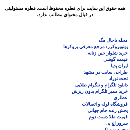
مه حقوق این سایت برای قطره محفوظ است. قطره مسئولیتی
در قبال محتوای مطالب ندارد.
ه باحال مگ
وبروکرز: مرجع معرفی بروکرها
د شلوار جین زنانه
مت گوشی
ان پدیا
احی سایت در مشهد
 نوزاد
لود تلگرام و تلگرام طلایی
د ممبر تلگرام بدون ریزش
اری
شگاه لوله و اتصالات
 زنده جام جهانی
مت طلا دست دوم
ر اچ پی
ره وین تک