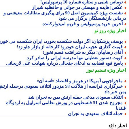
وماس شلبی و ستاره شماره 10 پرسپولیس!
کس| هایده و مهستی در جوانی و حافظیه شیراز
نشست ویژه کمیسیون اصل 90 برای پیگیری مطالبات معیشتی و
مانی بازنشستگان برگزار می شود
خرین خرید پرسپولیس و فریم امیدوارکننده
بار ویژه
روز نو
وسف پزشکیان: اگر دولت شکست بخورد، ایران شکست می خورد
یمت گذاری عجیب ایران خودرو؛ کارخانه از بازار جلو زد!
قای رضاییان؛ دیگر به شرافتت قسم نخور!
ویت دستور تعطیلی تنها مدرسه ایرانی را صادر کرد
اسخ قوه قضاییه به ادعای جنجالی درباره شهادت علی لاریجانی
بار ویژه
تسنیم نیوز
اجراجویی آمریکا در هرمز و اقتصاد «آسه آن»
خبرگزاری فرانسه از هلاکت 58 مزدور ائتلاف سعودی درحمله ارتش
ن خبر داد
ئتلاف سعودی مدعی حمله ارتش یمن به نجران شد
مجروح شدن 51 فلسطینی در یورش نظامی اسراییل به اردوگاه
دیا
مله ائتلاف سعودی به نجران
ار داغ: