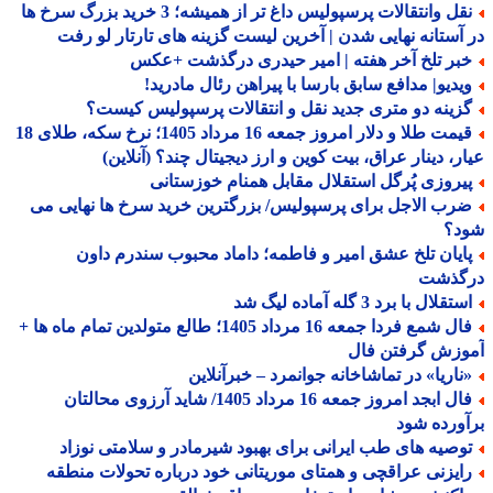
نقل وانتقالات پرسپولیس داغ تر از همیشه؛ 3 خرید بزرگ سرخ ها
آستانه نهایی شدن | آخرین لیست گزینه های تارتار لو رفت
بر تلخ آخر هفته | امیر حیدری درگذشت +عکس
یدیو| مدافع سابق بارسا با پیراهن رئال مادرید!
زینه دو متری جدید نقل و انتقالات پرسپولیس کیست؟
قیمت طلا و دلار امروز جمعه 16 مرداد 1405؛ نرخ سکه، طلای 18
ر، دینار عراق، بیت کوین و ارز دیجیتال چند؟ (آنلاین)
یروزی پُرگل استقلال مقابل همنام خوزستانی
رب الاجل برای پرسپولیس/ بزرگترین خرید سرخ ها نهایی می
د؟
ایان تلخ عشق امیر و فاطمه؛ داماد محبوب سندرم داون
گذشت
تقلال با برد 3 گله آماده لیگ شد
فال شمع فردا جمعه 16 مرداد 1405؛ طالع متولدین تمام ماه ها +
وزش گرفتن فال
ناریا» در تماشاخانه جوانمرد – خبرآنلاین
فال ابجد امروز جمعه 16 مرداد 1405/ شاید آرزوی محالتان
ورده شود
وصیه های طب ایرانی برای بهبود شیرمادر و سلامتی نوزاد
ایزنی عراقچی و همتای موریتانی خود درباره تحولات منطقه