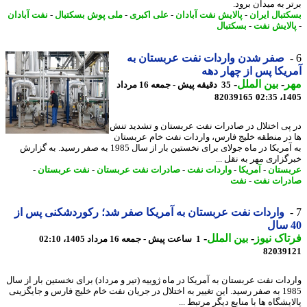
 به میدان برود.
تبال ایران
-
پالایش نفت آبادان
-
علی اکبری
-
ملی پوش بسکتبال
-
نفت آبادان
لایش نفت
-
بسکتبال
صفر شدن واردات نفت عربستان به
یکا پس از چهار دهه
ر
-
بین الملل
-
35 دقیقه پیش - جمعه 16 مرداد
82039165
1405
پی اختلال در صادرات نفت عربستان و تشدید تنش
در منطقه خلیج فارس، واردات نفت خام عربستان
به آمریکا در ماه جولای برای نخستین بار از سال 1985 به صفر رسید. به گزارش
گزاری مهر به نقل ...
ستان
-
آمریکا
-
واردات نفت
-
صادرات نفت عربستان
-
نفت عربستان
-
رات نفت
-
نفت
واردات نفت عربستان به آمریکا صفر شد؛ رکوردشکنی پس از
اک نیوز
-
بین الملل
-
1 ساعت پیش - جمعه 16 مرداد 1405، 02:10
82039
دات نفت عربستان به آمریکا در ماه ژوییه (تیر و مرداد) برای نخستین بار از سال
1985 به صفر رسید. این تغییر به اختلال در جریان نفت خام خلیج فارس و جایگزینی
یشگاه ها با منابع دیگر مرتبط ...