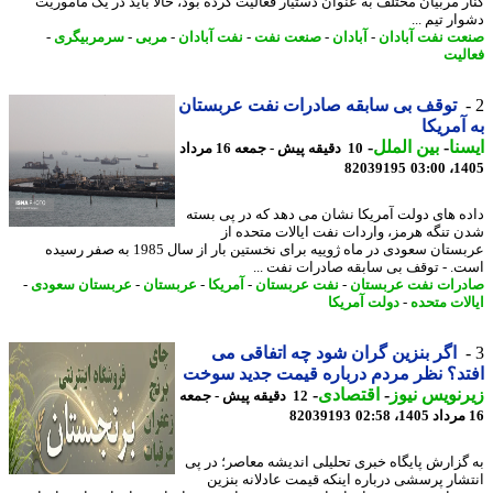
ر مربیان مختلف به عنوان دستیار فعالیت کرده بود، حالا باید در یک مأموریت
ر تیم ...
ت نفت آبادان
-
آبادان
-
صنعت نفت
-
نفت آبادان
-
مربی
-
سرمربیگری
-
لیت
توقف بی سابقه صادرات نفت عربستان
آمریکا
نا
-
بین الملل
-
10 دقیقه پیش - جمعه 16 مرداد
82039195
1405
ه های دولت آمریکا نشان می دهد که در پی بسته
 تنگه هرمز، واردات نفت ایالات متحده از
عربستان سعودی در ماه ژوییه برای نخستین بار از سال 1985 به صفر رسیده
. - توقف بی سابقه صادرات نفت ...
رات نفت عربستان
-
نفت عربستان
-
آمریکا
-
عربستان
-
عربستان سعودی
-
لات متحده
-
دولت آمریکا
اگر بنزین گران شود چه اتفاقی می
د؟ نظر مردم درباره قیمت جدید سوخت
نویس نیوز
-
اقتصادی
-
12 دقیقه پیش - جمعه
82039193
گزارش پایگاه خبری تحلیلی اندیشه معاصر؛ در پی
شار پرسشی درباره اینکه قیمت عادلانه بنزین