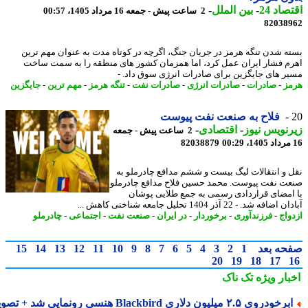
اد 24
-
بین الملل
-
2 ساعت پیش - جمعه 16 مرداد 1405، 00:57
82038
ه شدن تنگه هرمز در جریان جنگ، اگرچه در کوتاه مدت به عنوان مهم ترین
م فشار ایران عمل کرد، اما همزمان کشور های منطقه را به سمت ساخت
ر های جایگزین برای صادرات انرژی سوق داد. -
ز
-
صادرات
-
صادرات انرژی
-
صادرات نفت
-
تنگه هرمز
-
مهم ترین
-
جایگزین
فلاح به صنعت نفت پیوست
نویس نیوز
-
اقتصادی
-
2 ساعت پیش - جمعه
82038879
 و انتقالات لیگ بیست و ششم مدافع چادرملو به
ت نفت پیوست. محمد حسین فلاح مدافع چادرملو
امضای قراردادی رسمی به جمع طلایی پوشان
فه شد. - 22 آذر 1404 تحلیل جامعه شناختی کاهش ...
واج
-
فرزندآوری
-
برخوردار
-
در ایران
-
صنعت نفت
-
اجتماعی
-
چادرملو
حه بعد
1
2
3
4
5
6
7
8
9
10
11
12
13
14
15
20
19
18
17
بار ویژه
تک ناک
رخودروی ۲.۵ میلیون دلاری Blackbird هنسی رونمایی شد + تصویر