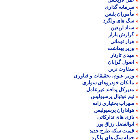
لی لاریجانی
رمایه گذاری
أموران پلیس
گ های ولگرد
تاد اربعین
زارش بازار
زار تومانی
زیر بهداشت
هدی تارتار
صول گرایان
تفاوت ترین
زیر علوم، تحقیقات و فناوری
الکان خودروهای سواری
دیرکل پدافند غیرعامل
یم فوتبال پرسپولیس
هراب بختیاری زاده
واداران پرسپولیس
ازی های تدارکاتی
بوالفضل رزاق پور
یمت سکه طرح جدید
مله سگ های ولگرد