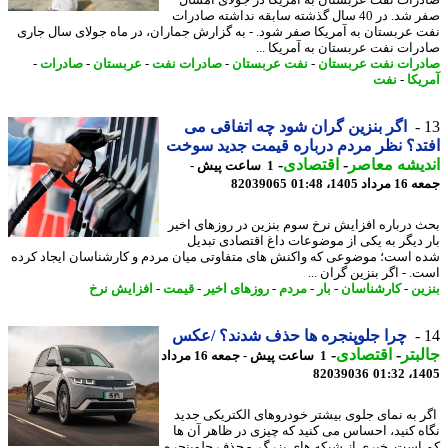
رات نفت عربستان به آمریکا در جولای امسال
صفر شد. در 40 سال گذشته سابقه نداشته صادرات
 عربستان به آمریکا صفر شود. - به گزارش جماران، در ماه جولای سال جاری
رات نفت عربستان به آمریکا ...
رات نفت عربستان
-
نفت عربستان
-
صادرات نفت
-
عربستان
-
صادرات
-
یکا
-
نفت
اگر بنزین گران شود چه اتفاقی می
د؟ نظر مردم درباره قیمت جدید سوخت
یشه معاصر
-
اقتصادی
-
1 ساعت پیش -
 1405، 01:48
82039065
 درباره افزایش نرخ سوم بنزین در روزهای اخیر
 دیگر به یکی از موضوعات داغ اقتصادی تبدیل
 است؛ موضوعی که واکنش های متفاوتی میان مردم و کارشناسان ایجاد کرده
 - اگر بنزین گران ...
ین
-
کارشناسان
-
بار
-
مردم
-
روزهای اخیر
-
قیمت
-
افزایش نرخ
چرا جلوپنجره ها حذف شدند؟ /عکس
بتر
-
اقتصادی
-
1 ساعت پیش - جمعه 16 مرداد
82039036
1405
 به نمای جلوی بیشتر خودروهای الکتریکی جدید
ه کنید، احساس می کنید که چیزی در ظاهر آن ها
است. خبری از شبکه های بزرگ، - حذف جلوپنجره