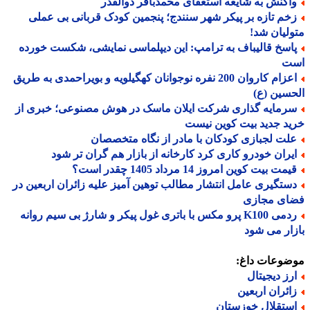
اکنش به شایعه استعفای محمدباقر ذوالقدر
خم تازه بر پیکر شهر سنندج؛ پنجمین کودک قربانی بی عملی
لیان شد!
اسخ قالیباف به ترامپ: این دیپلماسی نمایشی، شکست خورده
ت
اعزام کاروان 200 نفره نوجوانان کهگیلویه و بویراحمدی به طریق
سین (ع)
رمایه گذاری شرکت ایلان ماسک در هوش مصنوعی؛ خبری از
د جدید بیت کوین نیست
لت لجبازی کودکان با مادر از نگاه متخصصان
یران خودرو کاری کرد کارخانه از بازار هم گران تر شود
مت بیت کوین امروز 14 مرداد 1405 چقدر است؟
ستگیری عامل انتشار مطالب توهین آمیز علیه زائران اربعین در
ای مجازی
ردمی K100 پرو مکس با باتری غول پیکر و شارژ بی سیم روانه
ار می شود
ضوعات داغ:
رز دیجیتال
ائران اربعین
ستقلال خوزستان