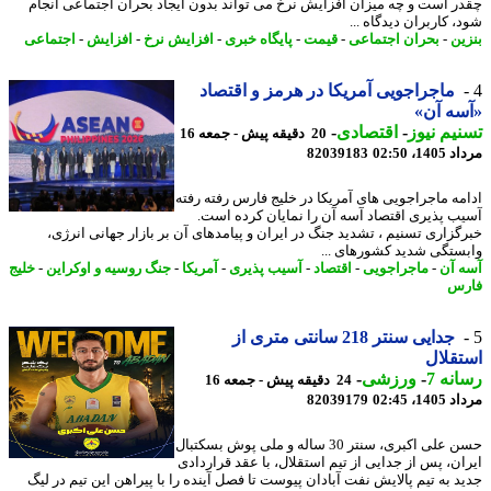
ر است و چه میزان افزایش نرخ می تواند بدون ایجاد بحران اجتماعی انجام
 کاربران دیدگاه ...
ین
-
بحران اجتماعی
-
قیمت
-
پایگاه خبری
-
افزایش نرخ
-
افزایش
-
اجتماعی
ماجراجویی آمریکا در هرمز و اقتصاد
ه آن»
یم نیوز
-
اقتصادی
-
20 دقیقه پیش - جمعه 16
1، 02:50
82039183
مه ماجراجویی های آمریکا در خلیج فارس رفته رفته
ب پذیری اقتصاد آسه آن را نمایان کرده است.
گزاری تسنیم ، تشدید جنگ در ایران و پیامدهای آن بر بازار جهانی انرژی،
ستگی شدید کشورهای ...
 آن
-
ماجراجویی
-
اقتصاد
-
آسیب پذیری
-
آمریکا
-
جنگ روسیه و اوکراین
-
خلیج
رس
جدایی سنتر 218 سانتی متری از
قلال
نه 7
-
ورزشی
-
24 دقیقه پیش - جمعه 16
1، 02:45
82039179
حسن علی اکبری، سنتر 30 ساله و ملی پوش بسکتبال
ان، پس از جدایی از تیم استقلال، با عقد قراردادی
د به تیم پالایش نفت آبادان پیوست تا فصل آینده را با پیراهن این تیم در لیگ