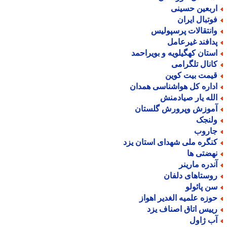
ربعین حسینی
وتبال ایران
انتقالات پرسپولیس
دافند غیرعامل
ستان کهگیلویه و بویراحمد
انال تلگرامی
یمت بیت کوین
داره کل هواشناسی همدان
لله یار صیادمنش
موزش وپرورش گلستان
لنجک
اروب
نگره ملی شهدای استان یزد
هضتی ها
ندره مارینر
وستاهای دلفان
ن پائولو
وزه علمیه الغدیر اهواز
ییس اتاق اصناف یزد
ب ژاول