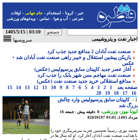
-
-
-
-
خبر
کرونا
استخدام
جام جهانی
اوقات
-
-
-
شرعی
آب و هوا
تماس
ویدئوهای ورزشی
03:10 | 1405/5/15
ار نفت و پتروشیمی
سرویسها
صنعت نفت آبادان 2 مدافع جدید جذب کرد
بازیکن پیشین استقلال و خیبر راهی صنعت نفت آبادان شد +
کس
آغاز عصر جدید کاپیتان سابق پرسپولیس (عکس)
صنعت نفت مهاجم مس شهر بابک را جذب کرد
مدافع استقلالی خرید جدید صنعت نفت (عکس)
حه بعد
1
2
3
4
5
6
7
8
9
10
11
12
13
14
15
20
19
18
17
کاپیتان سابق پرسپولیس وارد چالش
رگ شد
نا نیوز
-
ورزشی
-
8 دقیقه پیش - جمعه 16
1، 03:01
82039197
د نوری، رسماً نخستین تجربه سرمربیگری خود را
هدایت صنعت نفت آبادان آغاز کرد. او که سال ها در