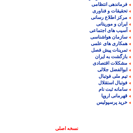
رماندهی انتظامی
حقیقات و فناوری
رکز اطلاع رسانی
یران و موریتانی
سیب های اجتماعی
ازمان هواشناسی
مکاری های علمی
مرینات پیش فصل
ازگشت به ایران
شکلات اقتصادی
بوالفضل جلالی
یم ملی فوتبال
وتبال استقلال
امانه ثبت نام
هرمانی اروپا
رید پرسپولیس
نسخه اصلی