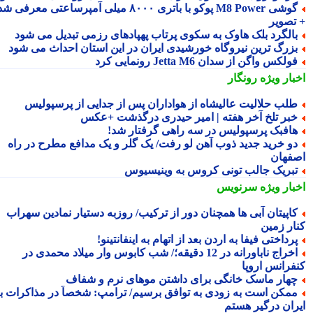
گوشی M8 Power پوکو با باتری ۸۰۰۰ میلی آمپرساعتی معرفی شد
تصویر
الگرد بلک هاوک به سکوی پرتاب پهپادهای رزمی تبدیل می شود
زرگ ترین نیروگاه خورشیدی ایران در این استان احداث می شود
ولکس واگن از سدان Jetta M6 رونمایی کرد
بار ویژه
رونگار
لب حلالیت عالیشاه از هواداران پس از جدایی از پرسپولیس
بر تلخ آخر هفته | امیر حیدری درگذشت +عکس
افبک پرسپولیس در سه راهی گرفتار شد!
و خرید جدید ذوب آهن لو رفت/ یک گلر و یک مدافع مطرح در راه
فهان
بریک جالب تونی کروس به وینیسیوس
بار ویژه
سرنویس
اپیتان آبی ها همچنان دور از ترکیب/ روزبه دستیار نمادین سهراب
ار زمین
رداختی فیفا به اردن بعد از اتهام به اینفانتینو!
اخراج ناباورانه در 12 دقیقه؛/ شب کابوس وار میلاد محمدی در
فرانس اروپا
هار ماسک خانگی برای داشتن موهای نرم و شفاف
مکن است به زودی به توافق برسیم/ ترامپ: شخصاً در مذاکرات با
ران درگیر هستم