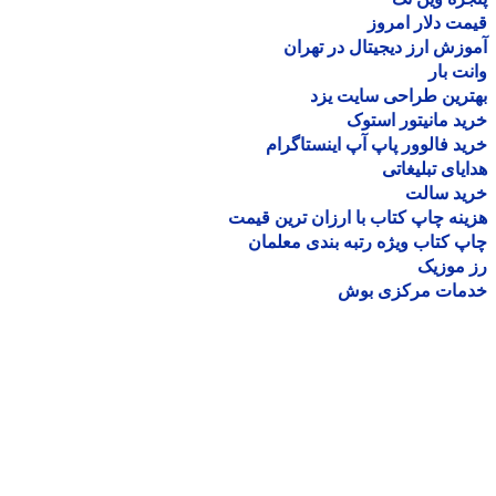
ت دلار امروز
زش ارز دیجیتال در تهران
ت بار
رین طراحی سایت یزد
د مانیتور استوک
د فالوور پاپ آپ اینستاگرام
یای تبلیغاتی
ید سالت
نه چاپ کتاب با ارزان ترین قیمت
 کتاب ویژه رتبه بندی معلمان
موزیک
مات مرکزی بوش