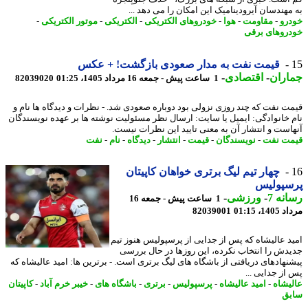
مهندسان آیرودینامیک این امکان را می دهد ...
رو
-
مقاومت
-
هوا
-
خودروهای الکتریکی
-
الکتریکی
-
موتور الکتریکی
-
روهای برقی
قیمت نفت به مدار صعودی بازگشت! + عکس
اران
-
اقتصادی
-
1 ساعت پیش - جمعه 16 مرداد 1405، 01:25
82039020
ت نفت که چند روزی نزولی بود دوباره صعودی شد. - نظرات و دیدگاه ها نام و
 خانوادگی: ایمیل یا سایت: ارسال نظر مسئولیت نوشته ها بر عهده نویسندگان
است و انتشار آن به معنی تایید این نظرات نیست.
ت نفت
-
نویسندگان
-
قیمت
-
انتشار
-
دیدگاه
-
نام
-
نفت
چهار تیم لیگ برتری خواهان کاپیتان
سپولیس
نه 7
-
ورزشی
-
1 ساعت پیش - جمعه 16
1، 01:15
82039001
د عالیشاه که پس از جدایی از پرسپولیس هنوز تیم
دش را انتخاب نکرده، این روزها در حال بررسی
نهادهای دریافتی از باشگاه های لیگ برتری است. - برترین ها: امید عالیشاه که
از جدایی ...
یشاه
-
امید عالیشاه
-
پرسپولیس
-
برتری
-
باشگاه های
-
خیبر خرم آباد
-
کاپیتان
ق