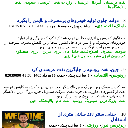
 عربستان
-
آمریکا
-
عربستان
-
واردات نفت
-
عربستان سعودی
-
نفت
-
یشگاه ها
دولت جلوی تولید خودروهای پرمصرف و ناایمن را بگیرد
ناک
-
اقتصادی
-
1 ساعت پیش - جمعه 16 مرداد 1405، 02:05
82039107
گوی کمیسیون انرژی مجلس دوازدهم تاکید کرد که جلوگیری از تولید
روهای پرمصرف و ناایمن در داخل کشور است؛ زیرا کاهش مصرف سوخت از
 مسیر به مراتب اثرگذارتر از تغییر در سهمیه های بنزین ...
خت
-
مصرف
-
اصلاح قیمت حامل های انرژی
-
بنزین
-
انرژی
-
سخنگوی
سیون انرژی
-
قیمت حامل های انرژی
چین، نفت روسیه را جایگزین نفت عربستان کرد
نویس
-
اقتصادی
-
1 ساعت پیش - جمعه 16 مرداد 1405، 01:58
82039090
ت سینوپک چین، بزرگ ترین پالایشگر نفت جهان، در واکنش به کاهش عرضه
 از کشورهای خاورمیانه، خرید نفت شرکت سینوپک چین، بزرگ ترین پالایشگر
 جهان، - شرکت سینوپک چین، بزرگ ترین ...
ت
-
بزرگ ترین
-
سینوپک
-
روسیه
-
نفت خام
-
پالایشگاه
-
چین
جدایی سنتر 218 سانتی متری از
قلال
نویس نیوز
-
ورزشی
-
1 ساعت پیش - جمعه