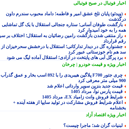
بار فوتبال در صبح فوتبالی
ویدئو) پایان تلخ عشق امیر و فاطمه؛ داماد محبوب سندرم داون
گذشت
ازگشت طوفان آسانی؛ ستاره جنجالی استقلال با یک گل تماشایی
ه را به خود امیدوار کرد
از منتفی شدن بازگشت رامین رضائیان به استقلال؛ اختلاف بر سر
م قرارداد
شنواره گل در دیدار تدارکاتی؛ استقلال با درخشش سحرخیزان از
 هم نام خوزستانی عبور کرد
رد پرگل آبی های پایتخت در آزادی؛ استقلال آماده لیگ می شود
بار ویژه
و قیمت خودرو | چرخان
چری جتور F700 پلاگین هیبریدی را با 892 اسب بخار و عمق گذرآب
 معرفی کرد
یمت جدید بنزین سوپر وارداتی اعلام شد
یمت پارس نوآ، مرداد 1405
رایط فروش وانت زامیاد EX، مرداد 1405
علام شرایط فروش مشارکت در تولید سایپا از هفته آینده +
شنامه
بار ویژه
اقتصاد آزاد
بنیات گران شد؛ ماجرا چیست؟