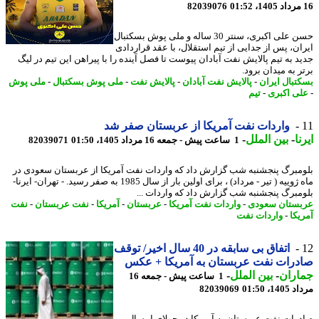
82039076
حسن علی اکبری، سنتر 30 ساله و ملی پوش بسکتبال
ان، پس از جدایی از تیم استقلال، با عقد قراردادی
د به تیم پالایش نفت آبادان پیوست تا فصل آینده را با پیراهن این تیم در لیگ
 به میدان برود.
تبال ایران
-
پالایش نفت آبادان
-
پالایش نفت
-
ملی پوش بسکتبال
-
ملی پوش
ی اکبری
-
تیم
واردات نفت آمریکا از عربستان صفر شد
ا
-
بین الملل
-
1 ساعت پیش - جمعه 16 مرداد 1405، 01:50
82039071
مبرگ پنجشنبه شب گزارش داد که واردات نفت آمریکا از عربستان سعودی در
ماه ژوییه ( تیر - مرداد) ، برای اولین بار از سال 1985 به صفر رسید. - تهران- ایرنا-
مبرگ پنجشنبه شب گزارش داد که واردات ...
ستان سعودی
-
واردات نفت آمریکا
-
عربستان
-
آمریکا
-
نفت عربستان
-
نفت
یکا
-
واردات نفت
اتفاق بی سابقه در 40 سال اخیر/ توقف
رات نفت عربستان به آمریکا + عکس
اران
-
بین الملل
-
1 ساعت پیش - جمعه 16
1، 01:50
82039069