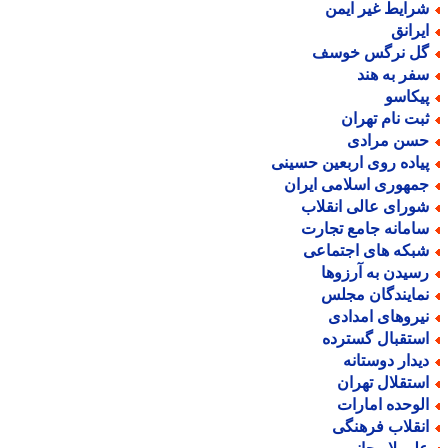
رایط غیر ایمن
یرانق
ل نرگس خوسف
فر به هند
یکاسو
بت نام تهران
سن مرادی
یاده روی اربعین حسینی
مهوری اسلامی ایران
ورای عالی انقلاب
امانه جامع تجارت
بکه های اجتماعی
سیدن به آرزوها
مایندگان مجلس
یروهای امدادی
ستقبال گسترده
یدار دوستانه
ستقلال تهران
لوحده امارات
نقلاب فرهنگی