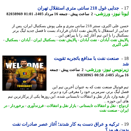
جدایی غول 218 سانتی متری استقلال تهران
نا نیوز
-
ورزشی
-
2 ساعت پیش - جمعه 16 مرداد 1405، 01:01
82038969
حسن علی اکبری، سنتر 218 سانتی متری و ملی پوش بسکتبال ایران، پس از
یی از استقلال با پالایش نفت آبادان قرارداد بست تا فصل جدید لیگ برتر
بال را با این تیم آغاز کند. را با پیراهن این ...
ایش نفت آبادان
-
نفت آبادان
-
پالایش نفت
-
بسکتبال ایران
-
آبادان
-
بسکتبال
-
 اکبری
صنعت نفت با مدافع باتجربه تقویت
نویس نیوز
-
ورزشی
-
2 ساعت پیش - جمعه
82038965
 فوتبال صنعت نفت که به عنوان آخرین تیم این
 لیگ برتر، سرمربی خود را معرفی کرد و دیرتر
قیه وارد بازار نقل و انتقالات تابستانی شده، این روزها یکی از پرکارترین تیم
این حوزه ...
واج
-
نقل و انتقالات تابستانی
-
بازار نقل و انتقالات
-
فرزندآوری
-
برخوردار
-
در
ان
-
صنعت نفت
ترکیه و عراق دست به کار شدند؛ آغاز عصر صادرات نفت
ون هرمز؟