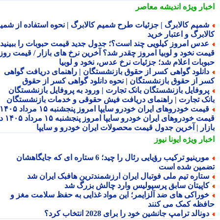
بار ویژه
اندیشه معاصر
میم کالابرگ | جزئیات طرح شمیم کالابرگ | نحوه استفاده از شمیم
لابرگ و اعتبار خرید
دس امروز کیلویی چند است؟؛ جدول جدید قیمت حبوبات را ببینید /
مت نخود و لوبیا امروز چقدر شد؟ آخرین نرخ های بازار / قیمت روز
وبات اعلام شد؛ جزئیات نرخ عدس، نخود و لوبیا
انلود گواهی کسر از حقوق بازنشستگان | راهنمای دریافت گواهی
ر از حقوق بازنشستگان | نحوه دانلود گواهی کسر از حقوق
روفایل بازنشستگان بانک تجارت | ورود به پروفایل بازنشستگان
نک تجارت | راهنمای دریافت فیش حقوقی و خدمات بازنشستگان
قیمت خودروهای ایران خودرو سایپا امروز پنجشنبه ۱۵ مرداد ۱۴۰۵ |
قیمت خودروهای ایران خودرو سایپا امروز پنجشنبه ۱۵ مرداد ۱۴۰۵ در
زار | آخرین جدول قیمت محصولات ایران خودرو و سایپا
بار ویژه
ایونا نیوز
مورینیو ترکیب رؤیایی رئال را چید؛ 6 ستاره ای که جایگاهشان
مین شده است
تاره تیم ملی فوتبال ایران ارزشمندترین هافبک ایران شد
اپیتان سابق پرسپولیس وارد چالش بزرگ شد
وراکی های ضد آلزایمر؛ این مواد غذایی به حفظ سلامت مغز و
فظه کمک می کنند
ونالد ترامپ جانشین خود را برای 2028 انتخاب کرد؟