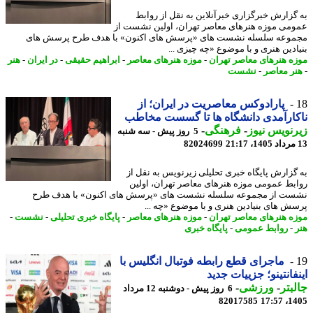
گزارش خبرگزاری خبرآنلاین به نقل از روابط
می موزه هنرهای معاصر تهران، اولین نشست از
وعه سلسله نشست های «پرسش های اکنون» با هدف طرح پرسش های
ادین هنری و با موضوع «چه چیزی ...
ه هنرهای معاصر تهران
-
موزه هنرهای معاصر
-
ابراهیم حقیقی
-
در ایران
-
هنر
ر معاصر
-
نشست
پارادوکس معاصریت در ایران؛ از
ارآمدی دانشگاه ها تا گسست مخاطب
نویس نیوز
-
فرهنگی
-
5 روز پیش - سه شنبه
82024699
گزارش پایگاه خبری تحلیلی زیرنویس به نقل از
بط عمومی موزه هنرهای معاصر تهران، اولین
ت از مجموعه سلسله نشست های «پرسش های اکنون» با هدف طرح
ش های بنیادین هنری و با موضوع «چه ...
ه هنرهای معاصر تهران
-
موزه هنرهای معاصر
-
پایگاه خبری تحلیلی
-
نشست
-
-
روابط عمومی
-
پایگاه خبری
ماجرای قطع رابطه فوتبال انگلیس با
فانتینو؛ جزییات جدید
بتر
-
ورزشی
-
6 روز پیش - دوشنبه 12 مرداد
82017585
1405