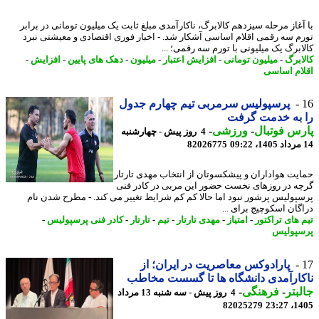
آغاز مرحله سیزدهم کالابرگ، ناکارآمدی مبلغ ثابت یک میلیون تومانی در برابر
م سه رقمی اقلام اساسی آشکار شد. - اخبار فوری اقتصادی و معیشتی نبرد
ابرگ یک میلیونی با تورم سه رقمی؛ ...
ابرگ
-
میلیون تومانی
-
افزایش اعتبار
-
میلیون
-
دهک های پایین
-
افزایش
-
ام اساسی
پرسپولیس سرمربی تیم چهارم جدول
 به خدمت گرفت
س فوتبال
-
ورزشی
-
4 روز پیش - چهارشنبه
82026775
یت هواداران و پیشکسوتان از انتخاب مهدی تارتار
ه در روزهای نخست حضور این مربی در کادر فنی
پولیس پرشور نبود اما حالا کم کم شرایط تغییر می کند. - مطرح شدن نام
گان اسکوچیچ برای ...
 های تراکتور
-
امتیاز
-
مهدی تارتار
-
تیم
-
تارتار
-
کادر فنی پرسپولیس
-
پولیس
پارادوکس معاصریت در ایران؛ از
ارآمدی دانشگاه ها تا گسست مخاطب
بتر
-
فرهنگی
-
4 روز پیش - سه شنبه 13 مرداد
82025279
1405