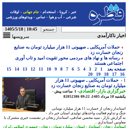
-
-
-
-
خبر
کرونا
استخدام
جام جهانی
اوقات
-
-
-
شرعی
آب و هوا
تماس
ویدئوهای ورزشی
10:45 | 1405/5/18
ار ناکارآمدی
سرویسها
حملات آمریکایی ـ صهیونی 11 هزار میلیارد تومان به صنایع
نجان خسارت زد
رسانه ها و نهاد های مردمی محور تقویت امید و تاب آوری
جتماعی هستند
حه بعد
1
2
3
4
5
6
7
8
9
10
11
12
13
14
15
20
19
18
17
حملات آمریکایی ـ صهیونی 11 هزار
یارد تومان به صنایع زنجان خسارت زد
گزاری بازار
-
اقتصادی
-
1 ساعت پیش -
رداد 1405، 09:22
82052386
استاندار زنجان از خسارت 11 هزار میلیارد تومانی
 و تداوم فعالیت واحدهای تولیدی استان خبر داد. -
گزارش بازار ، سید محسن صادقی، استاندار زنجان در نشست خبری مشترک با
نین استانداری ...
اندار زنجان
-
استاندار
-
استان
-
میلیارد تومان
-
زنجان
-
جمهوری اسلامی ایران