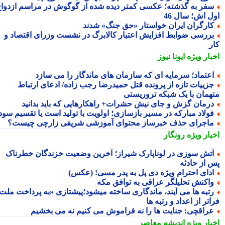
فر به گذشته؛ عکسی کمتر دیده شده از گوگوش در مراسم ازدواج
ل اش؛ سال 46
ارگران ایران خواستار «حق جنگ» شدند
ررسی ضوابط افزایش اعتبار کالابرگ در نشست وزرای اقتصاد و
ر
بار ویژه
ایونا نیوز
عتماد؛ سرمایه ای که سازمان های ماندگار را می سازد
زییات تازه از پرونده قتل حمیدرضا رجب زاده/ ادعای ارتباط
همان با یک شبکه تروریستی
رمان گزش و جای نیش حشرات+ راهکارهایی که باید بدانید
ولاد مبارکه در مسیر بازسازی؛ اولویت با تولید است یا تقسیم سود؟
اجرای حذف خبرساز محتوای آموزشی شریفی زارچی چیست؟
بار ویژه
رونگار
تش سوزی در لوناپارک شیراز؛ آخرین وضعیت خزندگان خطرناک
 از حادثه
دای احترام ویژه دی پل به پدر مسی! (عکس)
اکنش تحلیلگر عراقی به توافق مکه
تبه ها می آیند، ماندگاری ساخته میشود؛پیشتازی «به پرداخت ملت
تر از اعداد و رتبه ها
راقچی: جنایت ها را نه فراموش می کنیم نه می بخشیم
بار ویژه
اندیشه معاصر