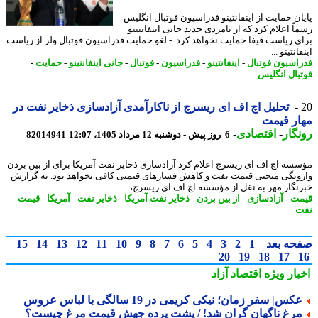
ان حمایت از اینفانتینو فدراسیون فوتبال انگلیس
ً اعلام کرد که از نامزدی جدید جانی اینفانتینو
ی ریاست فیفا حمایت نخواهد کرد. - لغو حمایت فدراسیون فوتبال ولز از ریاست
انتینو ...
اسیون فوتبال
-
اینفانتینو
-
فدراسیون
-
فوتبال
-
جانی اینفانتینو
-
حمایت
-
بال انگلیس
تحلیل اچ اف ای ریسرچ از ناکارآمدی آزادسازی ذخایر نفت در
ر قیمت
گار
-
اقتصادی
-
6 روز پیش - دوشنبه 12 مرداد 1405، 12:07
82014941
سه اچ اف ای ریسرچ اعلام کرد آزادسازی ذخایر نفت آمریکا برای از بین بردن
ونگی منحنی قیمت نفت و کاهش فشارهای قیمتی کافی نخواهد بود. به گزارش
نگار مهر به نقل از مؤسسه اچ اف ای ریسرچ، ...
ت
-
آزادسازی
-
از بین بردن
-
ذخایر نفت آمریکا
-
ذخایر نفت
-
آمریکا
-
قیمت
ت
حه بعد
1
2
3
4
5
6
7
8
9
10
11
12
13
14
15
20
19
18
17
بار ویژه
اقتصاد آزاد
کس| سفر زمان؛ نیکی کریمی در 19 سالگی با لباس عروس
رغ ناگهان گران شد! / پشت پرده جهش قیمت مرغ چیست؟