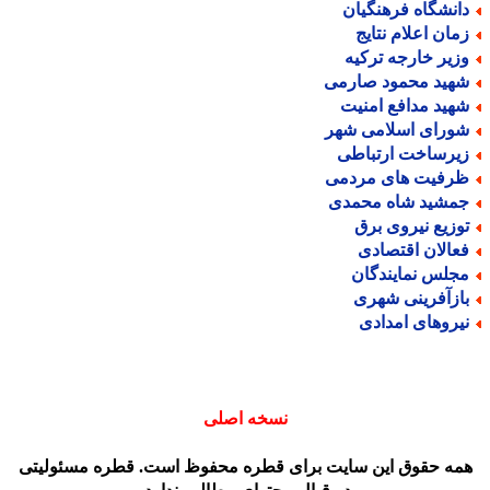
انشگاه فرهنگیان
مان اعلام نتایج
زیر خارجه ترکیه
هید محمود صارمی
هید مدافع امنیت
ورای اسلامی شهر
یرساخت ارتباطی
رفیت های مردمی
مشید شاه محمدی
وزیع نیروی برق
عالان اقتصادی
جلس نمایندگان
ازآفرینی شهری
یروهای امدادی
نسخه اصلی
مه حقوق این سایت برای قطره محفوظ است. قطره مسئولیتی