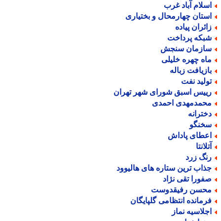
سلام آباد غرب
ستان چهارمحال و بختیاری
ائران پیاده
بکه پرداخت
ازمان سنجش
اه چهره خلیلی
ازیافت زباله
ولید نفت
ییس اسبق شورای شهر تهران
حمدمهدی احمدی
خترانه
خنگو
عطای پاداش
لانتا
نگ زرد
ذاب ترین ستاره های هالیوود
فورا تقی نژاد
حسن رفیقدوست
رمانده انتظامی گلپایگان
جلاسیه نماز