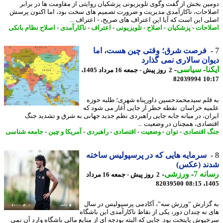
ین بخش از گفت وگوی تلویزیونی پزشکیان روایتی از مقاومت ها در برابر
احات، ناکارآمدی مدیریت و ضرورت تصمیم های سخت بود، اما اکنون پرسش
ی این است که آیا این اعتراف های صریح، - اعتراف ...
احات
-
پزشکیان
-
اصلاح
-
تلویزیونی
-
اعتراف
-
ناکارآمدی
-
اصلاح نظام بانکی
فرصت شرق؛ وقتی چین هست، اما
ان سالاری نمی گذارد
نا
-
سیاسی
-
2 روز پیش - جمعه 16 مرداد 1405،
82039994
10
قلم سیدمحمدحسین داورپناه شهری؛ طلبه حوزه
یه خراسان نقطه خطر از جایی آغاز می شود که
ان، در میانه جابه جایی راهبردی نظم جدید جهانی به شرق و تشدید جنگ
صادی، همچنان در وضعیت ...
 اقتصادی
-
توان
-
وضعیت
-
اقتصادی
-
راهبردی
-
آمریکا و چین
-
جامعه شناسی
سرمایه هایی که در پرسپولیس ساخته
ند (عکس)
نه 7
-
ورزشی
-
2 روز پیش - جمعه 16 مرداد
82039500
1405
گزارش “ورزش سه”، آکادمی پرسپولیس در سال
 نه چندان دور، یکی از نقاط ناکارآمدی این باشگاه
پوش پایتخت بود. جایی که البته بودجه ای از منابع مالی باشگاه وارد آن نمی