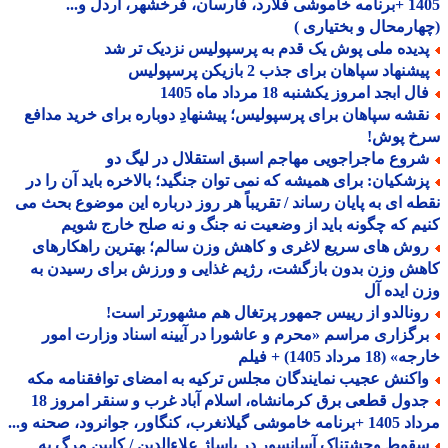
1405 +برنامه خاموشی فلارد، فارسان، فرخشهر، اردل و...
ارمحال و بختیاری )
دیده ملی پوش یک قدم به پرسپولیس نزدیک تر شد
شنهاد سپاهان برای جذب 2 بازیکن پرسپولیس
ل ابجد امروز یکشنبه 18 مرداد ماه 1405
قشه سپاهان برای پرسپولیس؛ پیشنهادِ دوباره برای خرید مدافع
خ پوش!
روع ماجراجویی مهاجم اسبق استقلال در لیگ دو
زشکیان: برای همیشه که نمی توان جنگید؛ بالاخره باید آن را در
ه ای به پایان رساند / تقریباً هر روز درباره این موضوع بحث می
م که چگونه باید از وضعیت نه جنگ و نه صلح خارج شویم
وش های سریع لاغری و کاهش وزن سالم؛ بهترین راهکارهای
ش وزن بدون بازگشت، رژیم غذایی و ورزش برای رسیدن به
 ایده آل
ونالدو از رییس جمهور پرتغال هم مشهورتر است!
رگزاری مراسم «محرم و عاشورا در آیینه اسناد وزارت امور
18 مرداد 1405) + فیلم
اکنش عجیب نمایندگان مجلس ترکیه به امضای توافقنامه مکه
جدول قطعی برق کرمانشاه، اسلام آباد غرب و سنقر امروز 18
 گیلانغرب، کنگاور، جوانرود، صحنه و...
قوط وحشتناک آسانسور در پاساژ علاءالدین / کابین مرگ به