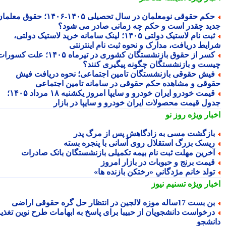
حکم حقوقی نومعلمان در سال تحصیلی ۱۴۰۵-۱۴۰۶؛ حقوق معلمان
ید چقدر است و حکم چه زمانی صادر می شود؟
ثبت نام لاستیک دولتی ۱۴۰۵؛ لینک سامانه خرید لاستیک دولتی،
ایط دریافت، مدارک و نحوه ثبت نام اینترنتی
کسر از حقوق بازنشستگان کشوری در تیرماه ۱۴۰۵؛ علت کسورات
ست و بازنشستگان چگونه پیگیری کنند؟
یش حقوقی بازنشستگان تامین اجتماعی؛ نحوه دریافت فیش
وقی و مشاهده حکم حقوقی در سامانه تامین اجتماعی
قیمت خودرو ایران خودرو و سایپا امروز یکشنبه ۱۸ مرداد ۱۴۰۵؛
ول قیمت محصولات ایران خودرو و سایپا در بازار
بار ویژه
روز نو
ازگشت مسی به زادگاهش پس از مرگ پدر
یسک بزرگ استقلال روی آسانی با پنجره بسته
خرین مهلت ثبت نام بیمه تکمیلی بازنشستگان بانک صادرات
یمت برنج و حبوبات در بازار امروز
ولد خانم مژدگانیِِ «رختکن بازنده ها»
بار ویژه
تسنیم نیوز
 بست 17ساله موزه لالجین در انتظار حل گره حقوقی اراضی
رخواست دانشجویان از حبیبا برای پاسخ به ابهامات طرح نوین تغذیه
نشجو