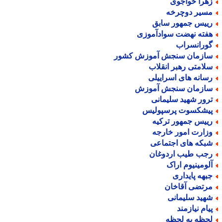
هرا خواجوی
سیر دوچرخه
ییس جمهور سابق
فته نهضت سوادآموزی
ورانسراب
ازمان سنجش آموزش کشور
لامتی رهبر انقلاب
سانه های اسراییلی
ازمان سنجش آموزش
رور شهید سلیمانی
یشکسوت پرسپولیس
ییس جمهور ترکیه
زارت امور خارجه
بکه های اجتماعی
جب طیب اردوغان
لومینیوم اراک
بهه پایداری
رتضی آقاخان
هید سلیمانی
یام نیازمند
حظه به لحظه