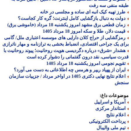
قه منفی سه رفت
رز تهیه کیک انبه ای ساده و مجلسی در خانه
ولت به دنبال بازگشایی کامل اینترنت؛ گره کار کجاست؟
ان قطعی برق مشهد امروز یکشنبه 18 مرداد (خاموشی برق)
مت دلار، طلا و سکه امروز 18 مرداد 1405
مزگشایی از حراج کلان دارایی های موسسه اعتباری ملل/ گامی
ی یک جراحی اقتصادی، انضباط بخشی به ترازنامه و مهار ناترازی
شدار «شرق» درباره دگردیسی هویت روحانیت؛ پیوند روحانیت با
ت سیاسی، نقد درون گفتمانی را دشوار کرده است
ویم نجومی امروز یکشنبه 18 مرداد 1405
یران از پهپاد ریپر و هرمس چه اطلاعاتی به دست می آورد؟
اعلام نتایج نهایی دکتری 1405 در اواخر مرداد / جزییات سازمان
جش
ضوعات داغ:
مریکا و اسراییل
ستاندار مرکزی
علام نتایج
رداخت الکترونیکی
یم ملی والیبال