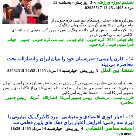
یم نیوز
-
ورزشی
-
3 روز پیش - پنجشنبه 15
1، 13:25
82035517
لرزه های حذف زودهنگام تیم ملی کره جنوبی از
جام جهانی 2026 هنوز گریبان جنگجویان تائگوک را
 نکرده است. پیش تر لی جائه میونگ رییس جمهور کره جنوبی در بیانیه ای،
امی تیم ملی کشورش در ...
جهانی 2026
-
کره جنوبی
-
جام جهانی
-
تیم ملی کره جنوبی
-
جنوبی
-
جهانی
-
اسیون فوتبال کره جنوبی
فارن پالیسی: «عربستان خود را میان ایران و انصارالله تحت
صره می بیند
نا
-
بین الملل
-
3 روز پیش - چهارشنبه 14 مرداد 1405، 22:52
82032318
یه آمریکایی «فارن پالیسی» در گزارشی نوشت: «عربستان خود را میان ایران
وثی ها تحت محاصره می بیند و این وضعیت تا حدودی ناشی از ناکارآمدی رییس
ور آمریکا است. - شفقنا-نشریه آمریکایی ...
ن پالیسی
-
عربستان
-
رییس جمهور آمریکا
-
انصارالله
-
آمریکا
-
رییس جمهور
-
صره
اخبار فوری اقتصادی و معیشتی | نبرد کالابرگ یک میلیونی با
م سه رقمی؛ افزایش اعتبار برای دهک های پایین قطعی شد
یشه معاصر
-
اقتصادی
-
4 روز پیش - چهارشنبه 14 مرداد 1405، 18:28
82030