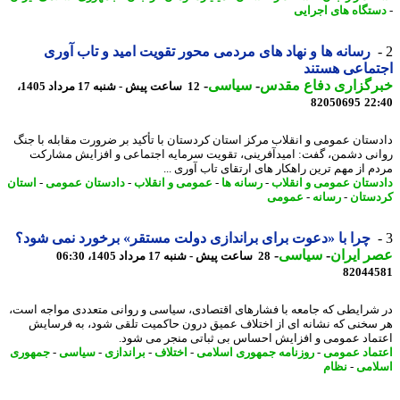
تگاه های اجرایی
رسانه ها و نهاد های مردمی محور تقویت امید و تاب آوری
ماعی هستند
رگزاری دفاع مقدس
-
سیاسی
-
12 ساعت پیش - شنبه 17 مرداد 1405،
82050695
22
ستان عمومی و انقلاب مرکز استان کردستان با تأکید بر ضرورت مقابله با جنگ
نی دشمن، گفت: امیدآفرینی، تقویت سرمایه اجتماعی و افزایش مشارکت
م از مهم ترین راهکار های ارتقای تاب آوری ...
ستان عمومی و انقلاب
-
رسانه ها
-
عمومی و انقلاب
-
دادستان عمومی
-
استان
ستان
-
رسانه
-
عمومی
چرا با «دعوت برای براندازی دولت مستقر» برخورد نمی شود؟
 ایران
-
سیاسی
-
28 ساعت پیش - شنبه 17 مرداد 1405، 06:30
82044
شرایطی که جامعه با فشارهای اقتصادی، سیاسی و روانی متعددی مواجه است،
سخنی که نشانه ای از اختلاف عمیق درون حاکمیت تلقی شود، به فرسایش
ماد عمومی و افزایش احساس بی ثباتی منجر می شود.
ماد عمومی
-
روزنامه جمهوری اسلامی
-
اختلاف
-
براندازی
-
سیاسی
-
جمهوری
امی
-
نظام