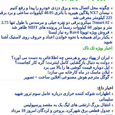
گونه محل اتصال بدنه و برق دزدی خودرو را پیدا و رفع کنیم
نیسان NX7 پلاگین هیبرید با باتری 40.95 کیلووات ساعتی و برد برقی
 معرفی شد
Smart #2؛ میکرو-برقی دو نفره جیلی و مرسدس با طول تنها 2.75
ور 60 کیلووات رسماً در پرونده های MIIT ظاهر شد
روش ویژه تویوتا Rav4 ره نیاز ایستا
کبار برای همیشه با نحوه خواندن اعداد و حروف روی لاستیک آشنا
ید
بار ویژه
تک ناک
یران از پهپاد ریپر و هرمس چه اطلاعاتی به دست می آورد؟
ولت به دنبال بازگشایی کامل اینترنت؛ گره کار کجاست؟
پل دوباره قیمت گوشی ها را بالا می برد
یلان ماسک در ماه کارخانه می سازد!
وگل مترجم هوش مصنوعی آفلاین ساخت + تصویر
ار داغ:
ظهارات شوکه کننده خرازی درباره عامل سوم ترور شهید
مانی
نتقال بزرگ ارتشی های لیگ یک به مقصد پرسپولیس
جدول قطعی برق شهرکرد، بروجن و لردگان امروز 18 مرداد