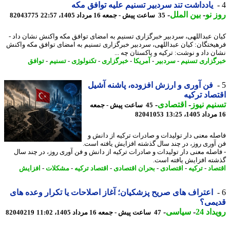
یادداشت تند سردبیر تسنیم علیه توافق مکه
 نو
-
بین الملل
-
35 ساعت پیش - جمعه 16 مرداد 1405، 22:57
82043775
ن عبداللهی، سردبیر خبرگزاری تسنیم به امضای توافق مکه واکنش نشان داد -
یختگان: کیان عبداللهی، سردبیر خبرگزاری تسنیم به امضای توافق مکه واکنش
ن داد و نوشت: ترکیه و پاکستان چه ...
گزاری تسنیم
-
سردبیر
-
آمریکا
-
خبرگزاری
-
تکنولوژی
-
تسنیم
-
توافق
فن آوری و ارزش افزوده، پاشنه آشیل
صاد ترکیه
یم نیوز
-
اقتصادی
-
45 ساعت پیش - جمعه
82041053
له معنی دار تولیدات و صادرات ترکیه از دانش و
آوری روز، در چند سال گذشته افزایش یافته است.
اصله معنی دار تولیدات و صادرات ترکیه از دانش و فن آوری روز، در چند سال
ته افزایش یافته است.
صاد
-
ترکیه
-
اقتصادی
-
بحران اقتصادی
-
اقتصاد ترکیه
-
مشکلات
-
افزایش
اعتراف های صریح پزشکیان؛ آغاز اصلاحات یا تکرار وعده های
یمی؟
اد 24
-
سیاسی
-
47 ساعت پیش - جمعه 16 مرداد 1405، 11:02
82040219