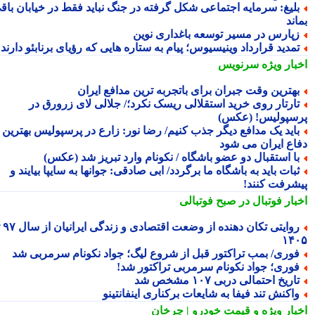
لیغ: سرمایه اجتماعی شکل گرفته در جنگ نباید فقط در خیابان باقی
ند
پارس در مسیر توسعه باغداری نوین
مدید قرارداد وینیسیوس؛ پیام به ستاره هایی که رؤیای برنابئو دارند
بار ویژه
سرنویس
هترین وقت جبران برای باتجربه ترین مدافع ایران
ارتار روی خرید استقلالی ریسک نکرد؛/ جلالی لای زرورق در
سپولیس! (عکس)
اید یک مدافع دیگر جذب کنیم/ رضا نور: زارع در پرسپولیس بهترین
اع ایران می شود
ا استقبال دو عضو باشگاه / نکونام وارد تبریز شد (عکس)
بات باید به باشگاه ما برگردد/ ابی صادقی: جوانها به سایپا بیایند و
شرفت کنند!
بار فوتبال در صبح فوتبالی
روایتی تکان دهنده از وضعت اقتصادی و زندگی ایرانیان از سال ۹۷ تا
۱۴
وری/ بمب تراکتور قبل از شروع لیگ؛ جواد نکونام سرمربی شد
وری؛ جواد نکونام سرمربی تراکتور شد!
اریخ احتمالی دربی ۱۰۷ مشخص شد
اکنش تند فیفا به شایعات برکناری اینفانتینو
بار ویژه
و قیمت خودرو | چرخان