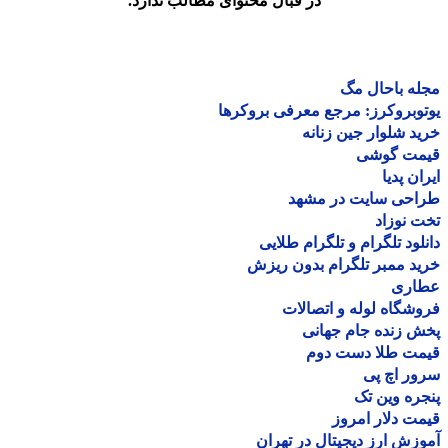
در قبال محتوای مطالب ندارد.
ه باحال مگ
وبروکرز: مرجع معرفی بروکرها
د شلوار جین زنانه
مت گوشی
ان پدیا
احی سایت در مشهد
 نوزاد
لود تلگرام و تلگرام طلایی
د ممبر تلگرام بدون ریزش
اری
شگاه لوله و اتصالات
 زنده جام جهانی
مت طلا دست دوم
ر اچ پی
ره وین تک
ت دلار امروز
زش ارز دیجیتال در تهران