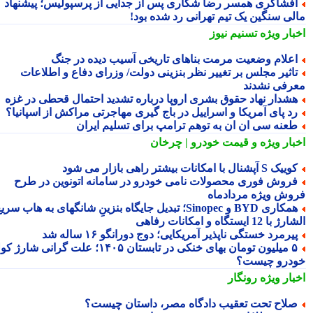
فشاگری همسر رضا شکاری پس از جدایی از پرسپولیس؛ پیشنهاد
لی سنگین یک تیم تهرانی رد شده بود!
بار ویژه
تسنیم نیوز
علام وضعیت مرمت بناهای تاریخی آسیب دیده در جنگ
اثیر مجلس بر تغییر نظر بنزینی دولت/ وزرای دفاع و اطلاعات
رفی نشدند
شدار نهاد حقوق بشری اروپا درباره تشدید احتمال قحطی در غزه
د پای آمریکا و اسراییل در باج گیری مهاجرتی مراکش از اسپانیا؟
عنه سی ان ان به توهم ترامپ برای تسلیم ایران
بار ویژه
و قیمت خودرو | چرخان
یک S آپشنال با امکانات بیشتر راهی بازار می شود
روش فوری محصولات نامی خودرو در سامانه اتونوین در طرح
وش ویژه مردادماه
همکاری BYD و Sinopec؛ تبدیل جایگاه بنزینِ شانگهای به هاب سریع
ا 12 ایستگاه و امکانات رفاهی
یرمرد خستگی ناپذیر آمریکایی؛ دوج دورانگو ۱۶ ساله شد
۵ میلیون تومان بهای خنکی در تابستان ۱۴۰۵؛ علت گرانی شارژ کولر
درو چیست؟
بار ویژه
رونگار
لاح تحت تعقیب دادگاه مصر، داستان چیست؟