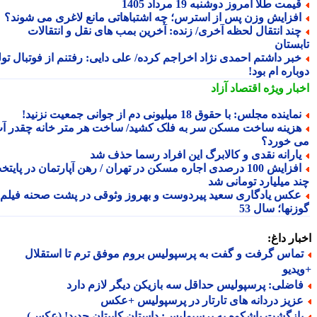
یمت طلا امروز دوشنبه 19 مرداد 1405
فزایش وزن پس از استرس؛ چه اشتباهاتی مانع لاغری می شوند؟
ند انتقال لحظه آخری/ زنده: آخرین بمب های نقل و انتقالات
بستان
بر داشتم احمدی نژاد اخراجم کرده/ علی دایی: رفتنم از فوتبال تولد
اره ام بود!
بار ویژه
اقتصاد آزاد
ماینده مجلس: با حقوق 18 میلیونی دم از جوانی جمعیت نزنید!
زینه ساخت مسکن سر به فلک کشید/ ساخت هر متر خانه چقدر آب
 خورد؟
ارانه نقدی و کالابرگ این افراد رسما حذف شد
افزایش 100 درصدی اجاره مسکن در تهران / رهن آپارتمان در پایتخت
د میلیارد تومانی شد
کس یادگاری سعید پیردوست و بهروز وثوقی در پشت صحنه فیلم
نها؛ سال 53
ار داغ:
ماس گرفت و گفت به پرسپولیس بروم موفق ترم تا استقلال
دیو
اضلی: پرسپولیس حداقل سه بازیکن دیگر لازم دارد
زیز دردانه های تارتار در پرسپولیس +عکس
ازگشت باشکوه به پرسپولیس: داستان کاپیتان جدید! (عکس)