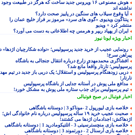
هوش مصنوعی ۱۶ ویروس جدید ساخت که هرگز در طبیعت وجود
شته اند
یا وقوع سیلاب های سنگین در پاییز صحت دارد؟
نتاگون ویدیوی «گوی های سرد» مرموز بر فراز خلیج عمان را
تشر کرد + ویدیو
یران از پهپاد ریپر و هرمس چه اطلاعاتی به دست می آورد؟
بار ویژه
ایونا نیوز
ونمایی عجیب از خرید جدید پرسپولیس؛ «نواده شکارچیان اژدها» در
راهن سرخ!
فشاگری محمدمهدی زارع درباره انتقال جنجالی به باشگاه
سپولیس؛ تارتار واقعاً مانع شد؟
ربی زودهنگام پرسپولیس و استقلال؛ یک دربی باز جدید در تیم مهدی
تار!
دافع ملی پوش در آستانه جدایی از باشگاه پرسپولیس
یم پرسپولیس برای جذب ستاره ملی پوش به مشکل خورد!
بار فوتبال در صبح فوتبالی
لاصه بازی لیورپول 2 -موناکو 3 | دوستانه باشگاهی
صحبت عجیب خرید ۱۹ ساله پرسپولیس درباره نام خانوادگی اش؛
دهاکش: اجدادمان اژدها می کشتند!
لاصه بازی منچسترسیتی 3 - اتلتیکومادرید 1 | دوستانه باشگاهی
لاصه بازی آرسنال 2 - دورتموند 3 | دوستانه باشگاهی