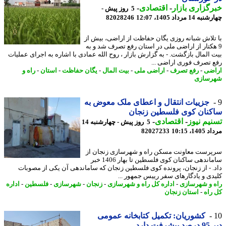
گزاری بازار
-
اقتصادی
-
5 روز پیش -
14 مرداد 1405، 12:07
82028246
تلاش شبانه روزی یگان حفاظت از اراضی، بیش از
هکتار از اراضی ملی در استان رفع تصرف شد و به
 المال بازگشت. - به گزارش بازار ، روح الله عمادی با اشاره به اجرای عملیات
 تصرف فوری اراضی ...
ضی
-
رفع تصرف
-
اراضی ملی
-
بیت المال
-
یگان حفاظت
-
استان
-
راه و
سازی
جزییات انتقال و اعطای ملک معوض به
کنان کوی فلسطین زنجان
یم نیوز
-
اقتصادی
-
5 روز پیش - چهارشنبه 14
1، 10:15
82027233
رست معاونت مسکن راه و شهرسازی زنجان از
ساماندهی ساکنان کوی فلسطین تا بهار 1406 خبر
. - از زنجان، پرونده کوی فلسطین زنجان که ساماندهی آن یکی از مصوبات
دی و یادگارهای سفر رییس جمهور ...
 و شهرسازی
-
اداره کل راه و شهرسازی
-
زنجان
-
شهرسازی
-
فلسطین
-
اداره
راه
-
استان زنجان
کشوریان: تکمیل کتابخانه عمومی
فت دارد