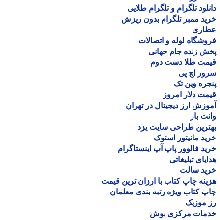
لود تلگرام و تلگرام طلایی
د ممبر تلگرام بدون ریزش
اری
شگاه لوله و اتصالات
 زنده جام جهانی
مت طلا دست دوم
ر اچ پی
ره وین تک
ت دلار امروز
زش ارز دیجیتال در تهران
ت بار
رین طراحی سایت یزد
د مانیتور استوک
د فالوور پاپ آپ اینستاگرام
یای تبلیغاتی
ید سالت
نه چاپ کتاب با ارزان ترین قیمت
 کتاب ویژه رتبه بندی معلمان
موزیک
مات مرکزی بوش