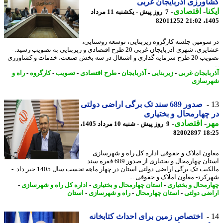
ورزی آذربایجان غربی
نا
-
اقتصادی
-
7 روز پیش - یکشنبه 11 مرداد
82011252
1405
سومین جلسه کارگروه زیربنایی، توسعه روستایی،
عشایری، شهری آذربایجان غربی 20 طرح اقتصادی و زیربنایی به تصویب رسید. -
تصویب 20 طرح سرمایه گذاری و اشتغال در سه بخش صنعت، خدمات و کشاورزی
بایجان غربی
-
زیربنایی
-
آذربایجان
-
طرح اقتصادی
-
تصویب
-
کارگروه
-
راه و
سازی
صدور 689 سند تک برگی اراضی دولتی
چهارمحال و بختیاری
ر
-
اقتصادی
-
9 روز پیش - شنبه 10 مرداد 1405،
82002897
18
ون املاک و حقوقی اداره کل راه و شهرسازی
استان چهارمحال و بختیاری از صدور 689 فقره سند
مالکیت تک برگی اراضی دولتی استان در چهار ماهه نخست سال 1405 خبر داد. -
کرد- معاون املاک و حقوقی ...
رمحال و بختیاری
-
استان چهارمحال و بختیاری
-
اداره کل راه و شهرسازی
-
ضی دولتی
-
استان چهارمحال
-
راه و شهرسازی
-
استان
اختصاص زمین برای احداث کتابخانه