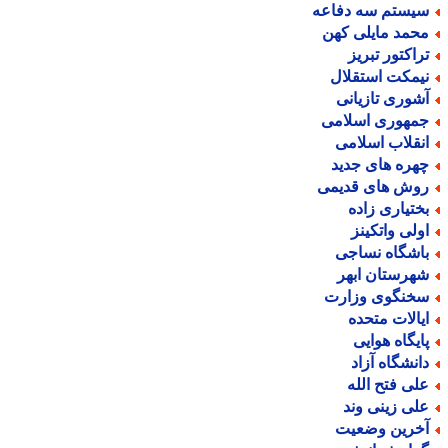
یستم سه دفاعه
حمد مایلی کهن
راکتور تبریز
یمکت استقلال
شوری تازیانی
مهوری اسلامی
نقلاب اسلامی
هره های جدید
وش های قدیمی
ختیاری زاده
ولی واتکینز
اشگاه نساجی
هرستان ابهر
خنگوی وزارت
یالات متحده
ایگاه هوایی
انشگاه آزاد
لی فتح الله
لی زینی وند
خرین وضعیت