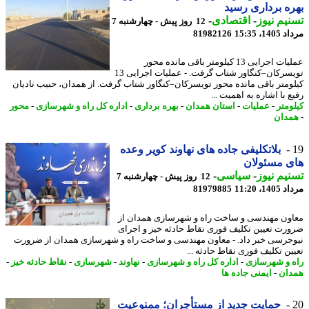
ه برداری رسید
یم نیوز
-
اقتصادی
-
12 روز پیش - چهارشنبه 7
1، 15:35
81982126
عملیات اجرایی 13 کیلومتر باقی مانده محور
تویسرکان–کنگاور شتاب گرفت. - عملیات اجرایی 13
ومتر باقی مانده محور تویسرکان–کنگاور شتاب گرفت. از همدان، حبیب نادیان
 با اشاره به اهمیت ...
ومتر
-
عملیات
-
استان همدان
-
بهره برداری
-
اداره کل راه و شهرسازی
-
محور
دان
بلاتکلیفی جاده های نهاوند کویر وعده
 مسئولان
یم نیوز
-
سیاسی
-
12 روز پیش - چهارشنبه 7
1، 11:20
81979885
ون مهندسی و ساخت راه و شهرسازی همدان از
رت تعیین تکلیف فوری نقاط حادثه خیز و اجرای
جرسی خبر داد. - معاون مهندسی و ساخت راه و شهرسازی همدان از ضرورت
ین تکلیف فوری نقاط حادثه ...
 و شهرسازی
-
اداره کل راه و شهرسازی
-
نهاوند
-
شهرسازی
-
نقاط حادثه خیز
-
ان
-
ایمنی جاده ها
حمایت جدید از مستأجران؛ ممنوعیت