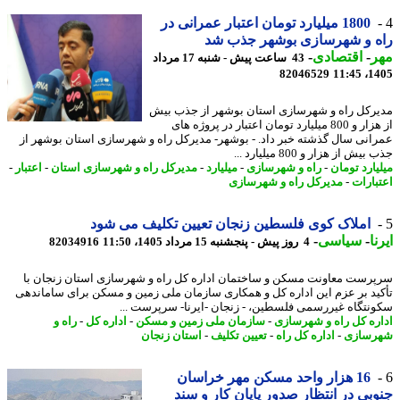
1800 میلیارد تومان اعتبار عمرانی در
ه و شهرسازی بوشهر جذب شد
ر
-
اقتصادی
-
43 ساعت پیش - شنبه 17 مرداد
82046529
1405
رکل راه و شهرسازی استان بوشهر از جذب بیش
از هزار و 800 میلیارد تومان اعتبار در پروژه های
انی سال گذشته خبر داد. - بوشهر- مدیرکل راه و شهرسازی استان بوشهر از
یش از هزار و 800 میلیارد ...
یارد تومان
-
راه و شهرسازی
-
میلیارد
-
مدیرکل راه و شهرسازی استان
-
اعتبار
-
بارات
-
مدیرکل راه و شهرسازی
املاک کوی فلسطین زنجان تعیین تکلیف می شود
ا
-
سیاسی
-
4 روز پیش - پنجشنبه 15 مرداد 1405، 11:50
82034916
رست معاونت مسکن و ساختمان اداره کل راه و شهرسازی استان زنجان با
ید بر عزم این اداره کل و همکاری سازمان ملی زمین و مسکن برای ساماندهی
نتگاه غیررسمی فلسطین، - زنجان -ایرنا- سرپرست ...
ره کل راه و شهرسازی
-
سازمان ملی زمین و مسکن
-
اداره کل
-
راه و
سازی
-
اداره کل راه
-
تعیین تکلیف
-
استان زنجان
16 هزار واحد مسکن مهر خراسان
بی در انتظار صدور پایان کار و سند