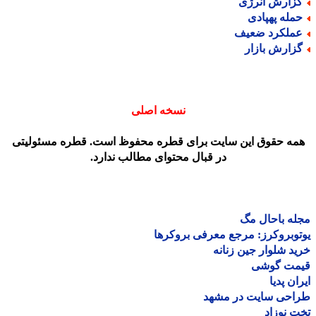
زارش انرژی
مله پهپادی
ملکرد ضعیف
زارش بازار
نسخه اصلی
مه حقوق این سایت برای قطره محفوظ است. قطره مسئولیتی
در قبال محتوای مطالب ندارد.
ه باحال مگ
وبروکرز: مرجع معرفی بروکرها
د شلوار جین زنانه
مت گوشی
ان پدیا
احی سایت در مشهد
 نوزاد