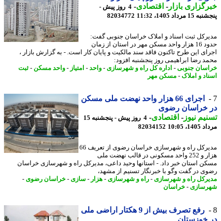
گزاری بازار
-
اقتصادی
-
4 روز پیش -
 مرداد 1405، 11:32
82034772
رکل ثبت اسناد و املاک خراسان جنوبی گفت:
حدود 16 هزار واحد مسکن مهر در استان از زمان
ای این طرح تاکنون فاقد سند مالکیت و پایان کار است. - به گزارش بازار ،
د رضا ابراهیمی روز پنجشنبه افزود:
سان جنوبی
-
اداره کل راه و شهرسازی
-
واحد
-
امتیاز
-
واحد مسکن
-
ثبت
اد و املاک
-
مسکن مهر
اجرای 66 هزار واحد نهضت ملی مسکن
 خراسان رضوی
یم نیوز
-
اقتصادی
-
4 روز پیش - پنجشنبه 15
1، 10:05
82034152
مدیرکل راه و شهرسازی خراسان رضوی از تعریف 66
هزار و 252 واحد مسکونی در قالب نهضت ملی
ن استان خبر داد. - استانها وحید داعی، مدیرکل راه و شهرسازی خراسان
ی در گفت وگو با خبرنگار تسنیم از مشهد،
رکل راه و شهرسازی
-
راه و شهرسازی
-
هزار
-
سازی
-
خراسان رضوی
-
سازی
-
خراسان
رفع تصرف بیش از 9 هکتار اراضی ملی
 خوزستان