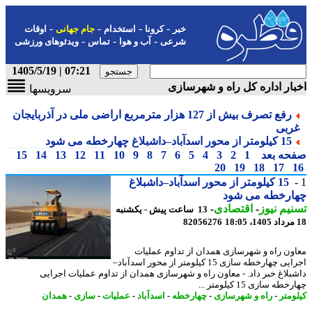
-
-
-
-
خبر
کرونا
استخدام
جام جهانی
اوقات
-
-
-
شرعی
آب و هوا
تماس
ویدئوهای ورزشی
07:21 | 1405/5/19
ار اداره کل راه و شهرسازی
سرویسها
رفع تصرف بیش از 127 هزار مترمربع اراضی ملی در آذربایجان
ربی
15 کیلومتر از محور اسدآباد–داشبلاغ چهارخطه می شود
حه بعد
1
2
3
4
5
6
7
8
9
10
11
12
13
14
15
20
19
18
17
15 کیلومتر از محور اسدآباد–داشبلاغ
ارخطه می شود
یم نیوز
-
اقتصادی
-
13 ساعت پیش - یکشنبه
82056276
ون راه و شهرسازی همدان از تداوم عملیات
اجرایی چهارخطه سازی 15 کیلومتر از محور اسدآباد–
بلاغ خبر داد. - معاون راه و شهرسازی همدان از تداوم عملیات اجرایی
طه سازی 15 کیلومتر ...
ومتر
-
راه و شهرسازی
-
چهارخطه
-
اسدآباد
-
عملیات
-
سازی
-
همدان