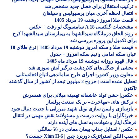
رکیب استقلال برای فصل جدید مشخص شد
نتقال لحظه آخری میان پرسپولیس و سپاهان
مت طلا امروز دوشنبه 19 مرداد 1405
خصات گلکسی A 18 سامسونگ لو رفت + عکس
وند الحاق درمانگاه سیدالشهدا به بیمارستان سیدالشهدا کرج
ی تکمیل این پروژه بررسی شد
قیمت طلا و سکه امروز دوشنبه 19 مرداد 1405 | نرخ طلای 18
ر، سکه امامی و نیم سکه امروز + جدول
ل قهوه روزانه دوشنبه 19 مرداد ماه 1405
خشی از جنگل های کلاردشت درگیر آتش سوزی شد
عاون وزیر کشور: اجرای طرح ساماندهی اتباع افغانستانی
تعطیل نشده است | خروج 2 میلیون تبعه از کشور از سال گذشته
نون
کس| جشن تولد عاشقانه تهمینه میلانی برای همسرش
رکش های «مهاجرت» بر یک صنعت پولساز
ازسازی و ایمن سازی تونل شهید میرزایی با جدیت دنبال شود
برنگاران با روایت درست و مسئولانه؛ نقش مهمی در انتقال
نگ ایثار و شهادت به نسل های آینده دارند
کس / استایل جذاب پیمان معادی در 56 سالگی
ب افکن استراتژیک دوربرد چین | Xian H-6 چیست؟