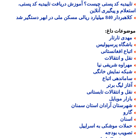
اییدیه کد پستی چیست؟ آموزش دریافت تاییدیه کد پستی،
علام و پیگیری آنلاین
ردار 840 میلیارد ریالی مسکن ملی در ابهر دستگیر شد
ضوعات داغ:
هدی تارتار
اشگاه پرسپولیس
تباع افغانستانی
قل و انتقالات
هراوه شریفی نیا
بکه نمایش خانگی
اماندهی اتباع
غاز لیگ برتر
قل و انتقالات تابستانی
ازار موبایل
هرستان آرادان استان سمنان
ارو
سنان
ملات موشکی به اسراییل
صویب بودجه