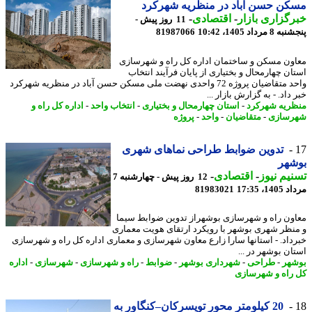
ن حسن آباد در منظریه شهرکرد
گزاری بازار
-
اقتصادی
-
11 روز پیش -
مرداد 1405، 10:42
81987066
ون مسکن و ساختمان اداره کل راه و شهرسازی
ان چهارمحال و بختیاری از پایان فرآیند انتخاب
واحد متقاضیان پروژه 72 واحدی نهضت ملی مسکن حسن آباد در منظریه شهرکرد
داد. - به گزارش بازار ...
ریه شهرکرد
-
استان چهارمحال و بختیاری
-
انتخاب واحد
-
اداره کل راه و
سازی
-
متقاضیان
-
واحد
-
پروژه
تدوین ضوابط طراحی نماهای شهری
شهر
یم نیوز
-
اقتصادی
-
12 روز پیش - چهارشنبه 7
1، 17:35
81983021
ون راه و شهرسازی بوشهراز تدوین ضوابط سیما
نظر شهری بوشهر با رویکرد ارتقای هویت معماری
داد. - استانها سارا زارع معاون شهرسازی و معماری اداره کل راه و شهرسازی
ان بوشهر در ...
هر
-
طراحی
-
شهرداری بوشهر
-
ضوابط
-
راه و شهرسازی
-
شهرسازی
-
اداره
راه و شهرسازی
20 کیلومتر محور تویسرکان–کنگاور به