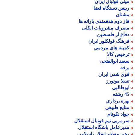
ینی فوتبال ایران
ییس دستگاه قضا
شتان
از دوم هدفمندی یارانه ها
صرف مشروبات الکلی
فاع از فلسطین
رهنگ فولکلور ایران
میته های مردمی
رخیص کالا
عید ابوالفتحی
رفه
وی شدن ایران
سلا موتورز
بوطالبی
رشته
هره برداری
نابع طبیعی
واد نکونام
رمربی تیم فوتبال استقلال
دیرعامل باشگاه استقلال
هبر معظم انقلاب اسلامی