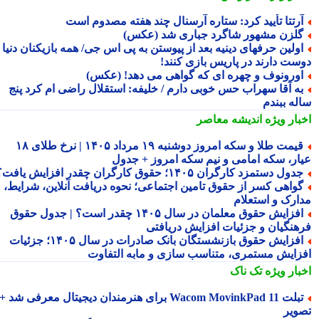
رتتا تأیید کرد: ستاره آرسنال چند هفته مصدوم است
لزن مشهور شاگرد جباری شد (عکس)
ولین حرفهای دینیه بعد از پیوستن به پی اس جی/ همه بازیکنان دنیا
ست دارند در پاریس بازی کنند!
ورونوف و چهره ای که گواهی می دهد! (عکس)
ه آقا سهراب حس خوبی دارم / خلیفه: استقلال راضی ام کرد پنج
له ببندم
بار ویژه
اندیشه معاصر
قیمت طلا و سکه امروز دوشنبه ۱۹ مرداد ۱۴۰۵ | نرخ طلای ۱۸
ار، سکه امامی و نیم سکه امروز + جدول
دول دستمزد کارگران ۱۴۰۵؛ حقوق کارگران چقدر افزایش یافت؟
واهی کسر از حقوق تامین اجتماعی؛ نحوه دریافت آنلاین، شرایط،
ارک و استعلام
افزایش حقوق معلمان در سال ۱۴۰۵ چقدر است؟ | جدول حقوق
هنگیان و جزئیات افزایش دریافتی
افزایش حقوق بازنشستگان بانک صادرات در سال ۱۴۰۵؛ جزئیات
زایش مستمری، متناسب سازی و مابه التفاوت
بار ویژه
تک ناک
تبلت Wacom MovinkPad 11 برای هنرمندان دیجیتال معرفی شد +
ویر