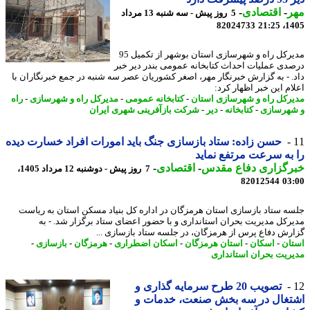
ر
-
اقتصادی
-
5 روز پیش - سه شنبه 13 مرداد
82024733
1405
مدیرکل راه و شهرسازی استان بوشهر از تکمیل 95
دی عملیات احداث کتابخانه عمومی بندر دیر خبر
. - به گزارش خبرنگار مهر، اصغر کشوریان عصر سه شنبه در جمع خبرنگاران با
ام این خبر اظهار کرد:
رکل راه و شهرسازی استان
-
کتابخانه عمومی
-
مدیرکل راه و شهرسازی
-
راه
هرسازی
-
کتابخانه
-
دیر
-
شرکت بازآفرینی شهری ایران
حسن زاده: ستاد بازسازی جنگ باید امورات افراد خسارت دیده
به سرعت مرتفع نماید
رگزاری دفاع مقدس
-
اقتصادی
-
7 روز پیش - دوشنبه 12 مرداد 1405،
82012544
03
ه ستاد بازسازی استان هرمزگان در اداره کل بنیاد مسکن استان به ریاست
رکل مدیریت بحران استانداری و با حضور اعضای ستاد برگزار شد. - به
رش دفاع پرس از هرمزگان، در جلسه ستاد بازسازی ...
ان
-
اسکان
-
استان هرمزگان
-
اسکان اضطراری
-
هرمزگان
-
بازسازی
-
ریت بحران استانداری
تصویب 20 طرح سرمایه گذاری و
تغال در سه بخش صنعت، خدمات و