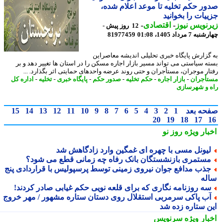
ر حکم تخلیه تا موعد اعلام شده،
یات را بخوانید
نویس نیوز
-
اقتصادی
-
12 روز پیش -
7 مرداد 1405، 01:08
81977459
گزارش پایگاه خبری تحلیلی اندیشه معاصراین
ه سیاستی می تواند مسیر بازار اجاره مسکن را در استان ها تغییر دهد و بر
ار موجران، مستأجران و حتی روند عرضه واحدهای حمایتی اثر بگذارد. ...
أجران
-
بازار اجاره
-
حکم تخلیه
-
صدور حکم
-
پایگاه خبری
-
تخلیه
-
اداره کل
 و شهرسازی
حه بعد
1
2
3
4
5
6
7
8
9
10
11
12
13
14
15
20
19
18
17
بار ویژه
روز نو
یونل مسی با چهره ای غمگین وارد زادگاهش شد
ستمری بازنشستگان بانک رفاه چه زمانی قطع می شود؟
ذب مدافع جوان نیروی زمینی توسط پرسپولیس با قراردادی پنج
له
ه روزنامه نگاری که برای قلعه نویی حکم غیابی صادر کردند!
ب پاکی سرمربی استقلال روی دستان ستاره مشهور / مهر خروج
ن ستاره زده شد
بار ویژه
سرنویس