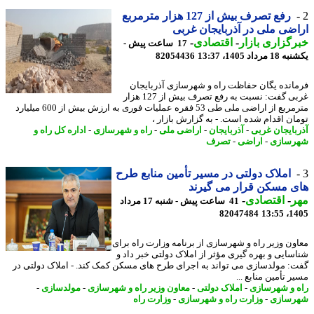
رفع تصرف بیش از 127 هزار مترمربع
ضی ملی در آذربایجان غربی
گزاری بازار
-
اقتصادی
-
17 ساعت پیش -
رداد 1405، 13:37
82054436
انده یگان حفاظت راه و شهرسازی آذربایجان
غربی گفت: نسبت به رفع تصرف بیش از 127 هزار
مترمربع از اراضی ملی طی 53 فقره عملیات فوری به ارزش بیش از 600 میلیارد
ان اقدام شده است. - به گزارش بازار ،
بایجان غربی
-
آذربایجان
-
اراضی ملی
-
راه و شهرسازی
-
اداره کل راه و
سازی
-
اراضی
-
تصرف
املاک دولتی در مسیر تأمین منابع طرح
 مسکن قرار می گیرند
ر
-
اقتصادی
-
41 ساعت پیش - شنبه 17 مرداد
82047484
1405
ون وزیر راه و شهرسازی از برنامه وزارت راه برای
سایی و بهره گیری مؤثر از املاک دولتی خبر داد و
: مولدسازی می تواند به اجرای طرح های مسکن کمک کند. - املاک دولتی در
 تأمین منابع ...
 و شهرسازی
-
املاک دولتی
-
معاون وزیر راه و شهرسازی
-
مولدسازی
-
سازی
-
وزارت راه و شهرسازی
-
وزارت راه