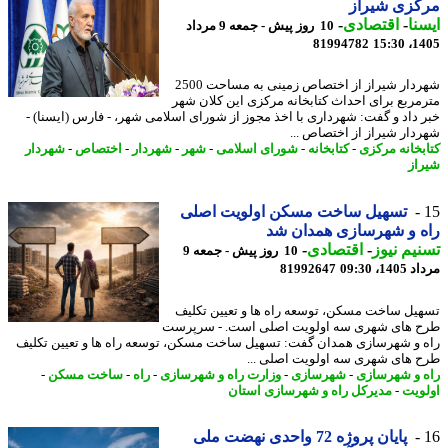
کزی شیراز
نا
-
اقتصادی
-
10 روز پیش - جمعه 9 مرداد
81994782
1405
شهردار شیراز از اختصاص زمینی به مساحت 2500
مربع برای احداث کتابخانه مرکزی این کلان شهر
 داد و گفت: شهرداری با اخذ مجوز از شورای اسلامی شهر، - فارس (ایسنا) -
دار شیراز از اختصاص ...
بخانه مرکزی
-
کتابخانه
-
شورای اسلامی
-
شهر
-
شهردار
-
اختصاص
-
شهردار
از
تسهیل ساخت مسکن اولویت اصلی
 و شهرسازی همدان شد
یم نیوز
-
اقتصادی
-
10 روز پیش - جمعه 9
1، 09:30
81992647
یل ساخت مسکن، توسعه راه ها و تعیین تکلیف
 های شهری سه اولویت اصلی است. - سرپرست
 و شهرسازی همدان گفت: تسهیل ساخت مسکن، توسعه راه ها و تعیین تکلیف
 های شهری سه اولویت اصلی ...
 و شهرسازی
-
شهرسازی
-
وزارت راه و شهرسازی
-
راه
-
ساخت مسکن
-
ویت
-
مدیرکل راه و شهرسازی استان
پایان پروژه 72 واحدی نهضت ملی