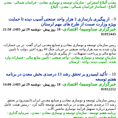
ن آلبلاغ اسفراین
-
سازمان توسعه و نوسازی معادن
-
خراسان شمالی
-
معدن
اغ
-
استاندار خراسان شمالی
-
معدن
-
آلبلاغ
از پیگیری بازسازی 3 هزار واحد صنعتی آسیب دیده تا حمایت
ه وزارت صمت از طرح های مهم لرستان
رگزاری صداوسیما
-
اقتصادی
-
18 روز پیش - دوشنبه 29 تیر 1405، 21:50
81915
 سازمان توسعه و نوسازی معادن و صنایع معدنی ایران گفت: در پی خسارات
وارد شده به سه هزار واحد صنعتی در جریان جنگ 40 روزه اخیر، دولت با تامین
بع مالی و پرداخت تسهیلات، - از پیگیری بازسازی ...
مان توسعه و نوسازی معادن
-
واحد صنعتی
-
تامین منابع مالی
-
خسارات وارد
ه
-
آسیب دیده
-
واحد
-
لرستان
تأکید ایمیدرو بر تحقق رشد 13 درصدی بخش معدن در برنامه
م توسعه
رگزاری صداوسیما
-
اقتصادی
-
18 روز پیش - دوشنبه 29 تیر 1405، 14:00
81912
س سازمان توسعه و نوسازی معادن و صنایع معدنی ایران (ایمیدرو) بر تحقق
رشد 13 درصدی بخش معدن در برنامه هفتم توسعه تأکید کرد. - رییس هیئت عامل
یدرو درباره تسهیل فرآیند نوسازی ماشین آلات ...
امه هفتم توسعه
-
سازمان توسعه و نوسازی معادن
-
معدن
-
سرمایه گذاری
-
یع معدنی
-
ایمیدرو
-
توسعه