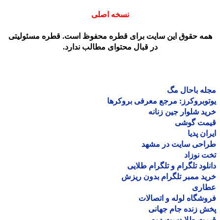
نسخه اصلی
مه حقوق این سایت برای قطره محفوظ است. قطره مسئولیتی
در قبال محتوای مطالب ندارد.
ه باحال مگ
وبروکرز: مرجع معرفی بروکرها
د شلوار جین زنانه
مت گوشی
ان پدیا
احی سایت در مشهد
 نوزاد
لود تلگرام و تلگرام طلایی
د ممبر تلگرام بدون ریزش
اری
شگاه لوله و اتصالات
 زنده جام جهانی
مت طلا دست دوم