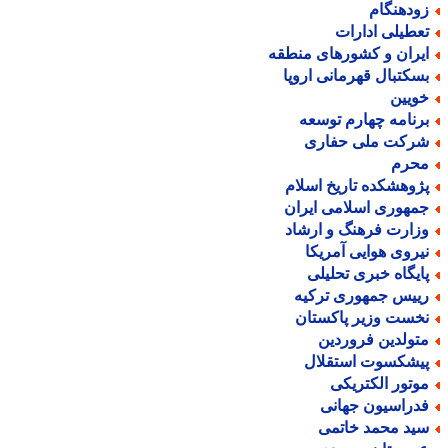
ودهنگام
عطیلی ادارات
یران و کشورهای منطقه
سکتبال قهرمانی اروپا
ویین
رنامه چهارم توسعه
رکت ملی حفاری
حرم
ژوهشکده تاریخ اسلام
مهوری اسلامی ایران
زارت فرهنگ و ارشاد
یروی هوایی آمریکا
ایگاه خبری تحلیلی
ییس جمهوری ترکیه
خست وزیر پاکستان
تولدین فروردین
یشکسوت استقلال
وتور الکتریکی
دراسیون جهانی
ید محمد خاتمی