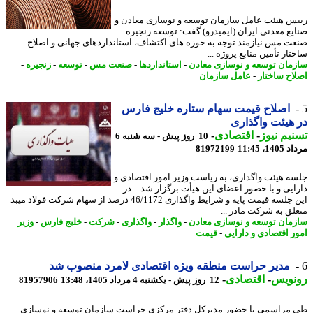
س هیئت عامل سازمان توسعه و نوسازی معادن و
یع معدنی ایران (ایمیدرو) گفت: توسعه زنجیره
ت مس نیازمند توجه به حوزه های اکتشاف، استانداردهای جهانی و اصلاح
ار تأمین منابع پروژه ...
مان توسعه و نوسازی معادن
-
استانداردها
-
صنعت مس
-
توسعه
-
زنجیره
-
اح ساختار
-
عامل سازمان
اصلاح قیمت سهام ستاره خلیج فارس
هیئت واگذاری
یم نیوز
-
اقتصادی
-
10 روز پیش - سه شنبه 6
1، 11:45
81972199
ه هیئت واگذاری، به ریاست وزیر امور اقتصادی و
ایی و با حضور اعضای این هیأت برگزار شد. - در
این جلسه قیمت پایه و شرایط واگذاری 46/1172 درصد از سهام شرکت فولاد میبد
لق به شرکت مادر ...
مان توسعه و نوسازی معادن
-
واگذار
-
واگذاری
-
شرکت
-
خلیج فارس
-
وزیر
ر اقتصادی و دارایی
-
قیمت
مدیر حراست منطقه ویژه اقتصادی لامرد منصوب شد
نویس
-
اقتصادی
-
12 روز پیش - یکشنبه 4 مرداد 1405، 13:48
81957906
مراسمی با حضور مدیرکل دفتر مرکزی حراست سازمان توسعه و نوسازی