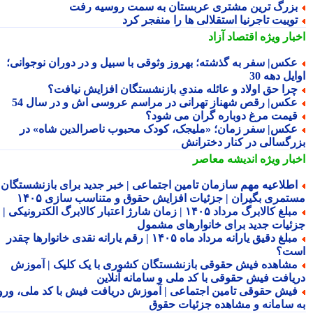
زرگ ترین مشتری عربستان به سمت روسیه رفت
وییت تاجرنیا استقلالی ها را منفجر کرد
بار ویژه
اقتصاد آزاد
کس| سفر به گذشته؛ بهروز وثوقی با سبیل و در دوران نوجوانی؛
یل دهه 30
را حق اولاد و عائله مندیِ بازنشستگان افزایش نیافت؟
کس| رقص شهناز تهرانی در مراسم عروسی اش و در سال 54
یمت مرغ دوباره گران می شود؟
کس| سفر زمان؛ «ملیجک، کودک محبوب ناصرالدین شاه» در
رگسالی در کنار دخترانش
بار ویژه
اندیشه معاصر
طلاعیه مهم سازمان تامین اجتماعی | خبر جدید برای بازنشستگان و
تمری بگیران | جزئیات افزایش حقوق و متناسب سازی ۱۴۰۵
مبلغ کالابرگ مرداد ۱۴۰۵ | زمان شارژ اعتبار کالابرگ الکترونیکی |
ئیات جدید برای خانوارهای مشمول
مبلغ دقیق یارانه مرداد ماه ۱۴۰۵ | رقم یارانه نقدی خانوارها چقدر
ت؟
شاهده فیش حقوقی بازنشستگان کشوری با یک کلیک | آموزش
یافت فیش حقوقی با کد ملی و سامانه آنلاین
یش حقوقی تامین اجتماعی | آموزش دریافت فیش با کد ملی، ورود
 سامانه و مشاهده جزئیات حقوق