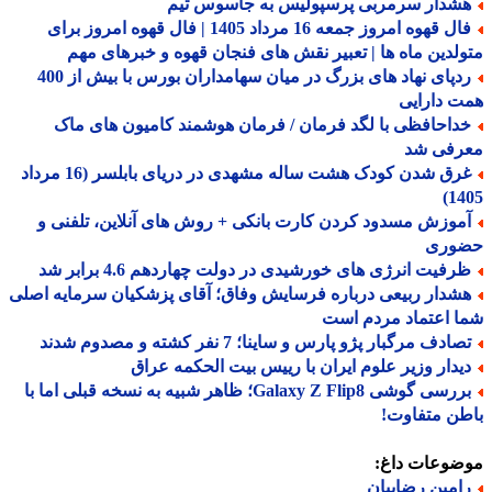
شدار سرمربی پرسپولیس به جاسوس تیم
فال قهوه امروز جمعه 16 مرداد 1405 | فال قهوه امروز برای
لدین ماه ها | تعبیر نقش های فنجان قهوه و خبرهای مهم
ردپای نهاد های بزرگ در میان سهامداران بورس با بیش از 400
 دارایی
داحافظی با لگد فرمان / فرمان هوشمند کامیون های ماک
رفی شد
غرق شدن کودک هشت ساله مشهدی در دریای بابلسر (16 مرداد
14
موزش مسدود کردن کارت بانکی + روش های آنلاین، تلفنی و
وری
رفیت انرژی های خورشیدی در دولت چهاردهم 4.6 برابر شد
شدار ربیعی درباره فرسایش وفاق؛ آقای پزشکیان سرمایه اصلی
 اعتماد مردم است
ادف مرگبار پژو پارس و ساینا؛ 7 نفر کشته و مصدوم شدند
یدار وزیر علوم ایران با رییس بیت الحکمه عراق
بررسی گوشی Galaxy Z Flip8؛ ظاهر شبیه به نسخه قبلی اما با
ن متفاوت!
ضوعات داغ:
امین رضاییان