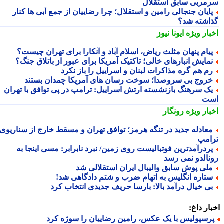
مربی سابق استقلال
ایان جنجالی رامین و استقلال؛ چرا رضاییان از جمع آبی ها کنار
اشته شد؟
بار ویژه
ایونا نیوز
یام پنهان مثلث ریاض، اسلام آباد و آنکارا برای تهران چیست؟
مایش انبارهای خالی؛ تاکتیک آمریکا برای عبور از باتلاق جنگ؟
م هم گره مذاکرات لبنان و اسراییل را باز نکرد
روج بی سروصدا؛ سوخت رسان های آمریکا چمدان بستند
ک سرهنگ بازنشسته ارتش اسراییل: ترامپ در پی توافق با تهران
ت
بار ویژه
رونگار
عادله جدید در تنگه هرمز؛ توافق تهران و مسقط خارج از سناریوی
امپ
ردرآمدترین فوتبالیست روی زمین/ نبرد نابرابر: مسی اینجا به
نالدو نمی رسد
لی پوش سابق والیبال ایران استقلالی شد
تاره انگلیس به اتهام ضرب و شتم دادگاهی شد!
ی خیال درآمد بالا: بارسا حریف جدیدی انتخاب کرد
ار داغ:
رسپولیس با یک عکس، رامین رضاییان را سوژه کرد