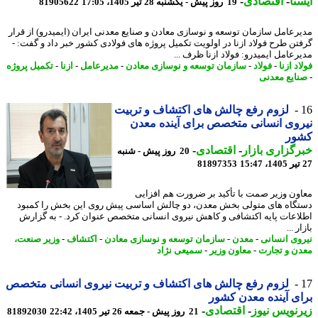
نا
-
اقتصادی
-
19 روز پیش - یکشنبه 28 تیر 1405، 17:05
81905622
رعامل سازمان توسعه و نوسازی معادن و صنایع معدنی ایران (ایمیدرو) از قرار
تن طرح فولاد ازنا در اولویت تکمیل پروژه های فولادی کشور خبر داد و گفت: -
رعامل ایمیدرو: فولاد ازنا ظرف ...
د ازنا
-
فولاد
-
سازمان توسعه و نوسازی معادن
-
مدیرعامل
-
ازنا
-
تکمیل پروژه
ایع معدنی
لزوم رفع چالش های اکتشاف و تربیت
وی انسانی متخصص برای آینده معدن
ور
گزاری بازار
-
اقتصادی
-
20 روز پیش - شنبه
81897353
ون وزیر صمت با تأکید بر ضرورت هم افزایی
گاه های متولی بخش معدن، دو چالش اساسی پیش روی این بخش را کمبود
اعات پایه اکتشافی و کاهش نیروی انسانی متخصص عنوان کرد. - به گزارش
ر ...
وی انسانی
-
معدن
-
سازمان توسعه و نوسازی معادن
-
اکتشاف
-
وزیر صنعت،
ن و تجارت
-
معاون وزیر
-
سمیعی نژاد
لزوم رفع چالش های اکتشاف و تربیت نیروی انسانی متخصص
ی آینده معدن کشور
نویس نیوز
-
اقتصادی
-
21 روز پیش - جمعه 26 تیر 1405، 22:42
81892030