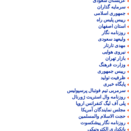
ربستان سعودی
رمایه گذاران
مهوری اسلامی
ییس پلیس راه
ستان اصفهان
وزنامه نگار
لیعهد سعودی
هدی تارتار
یروی هوایی
ازار تهران
زارت فرهنگ
ییس جمهوری
رفیت تولید
ایگاه خبری
رمربی تیم فوتبال پرسپولیس
وزنامه وال استریت ژورنال
لی آف لیگ کنفرانس اروپا
جلس نمایندگان آمریکا
جت الاسلام والمسلمین
وزنامه نگار پیشکسوت
انکداری الکترونیکی