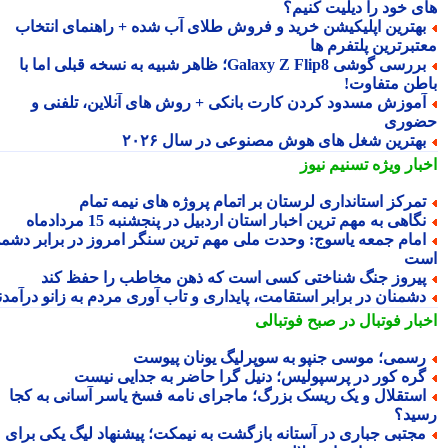
ی خود را دیلیت کنیم؟
هترین اپلیکیشن خرید و فروش طلای آب شده + راهنمای انتخاب
تبرترین پلتفرم ها
بررسی گوشی Galaxy Z Flip8؛ ظاهر شبیه به نسخه قبلی اما با
طن متفاوت!
موزش مسدود کردن کارت بانکی + روش های آنلاین، تلفنی و
وری
هترین شغل های هوش مصنوعی در سال ۲۰۲۶
بار ویژه
تسنیم نیوز
مرکز استانداری لرستان بر اتمام پروژه های نیمه تمام
گاهی به مهم ترین اخبار استان اردبیل در پنجشنبه 15 مردادماه
مام جمعه یاسوج: وحدت ملی مهم ترین سنگر امروز در برابر دشمن
ت
یروز جنگ شناختی کسی است که ذهن مخاطب را حفظ کند
شمنان در برابر استقامت، پایداری و تاب آوری مردم به زانو درآمدند
بار فوتبال در صبح فوتبالی
سمی؛ موسی جنپو به سوپرلیگ یونان پیوست
ره کور در پرسپولیس؛ دنیل گرا حاضر به جدایی نیست
ستقلال و یک ریسک بزرگ؛ ماجرای نامه فسخ یاسر آسانی به کجا
ید؟
جتبی جباری در آستانه بازگشت به نیمکت؛ پیشنهاد لیگ یکی برای