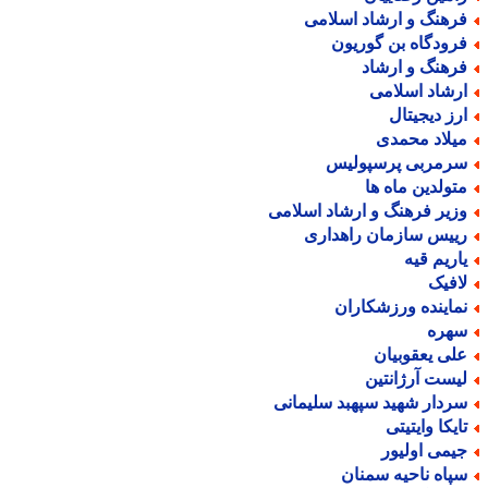
رهنگ و ارشاد اسلامی
رودگاه بن گوریون
رهنگ و ارشاد
رشاد اسلامی
رز دیجیتال
یلاد محمدی
رمربی پرسپولیس
تولدین ماه ها
زیر فرهنگ و ارشاد اسلامی
ییس سازمان راهداری
اریم قیه
افیک
ماینده ورزشکاران
هره
لی یعقوبیان
یست آرژانتین
ردار شهید سپهبد سلیمانی
ایکا وایتیتی
یمی اولیور
پاه ناحیه سمنان