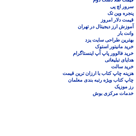
ر اچ پی
ره وین تک
ت دلار امروز
زش ارز دیجیتال در تهران
ت بار
رین طراحی سایت یزد
د مانیتور استوک
د فالوور پاپ آپ اینستاگرام
یای تبلیغاتی
ید سالت
نه چاپ کتاب با ارزان ترین قیمت
 کتاب ویژه رتبه بندی معلمان
موزیک
مات مرکزی بوش