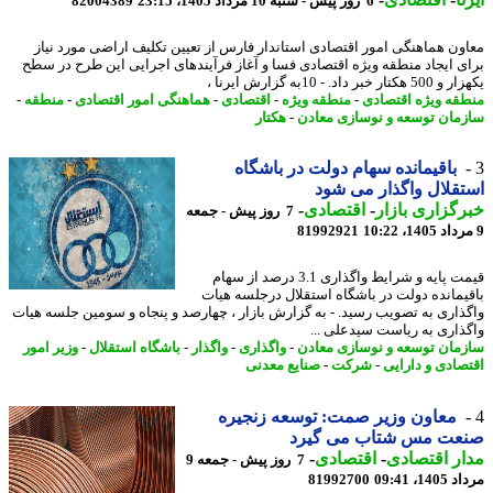
6 روز پیش - شنبه 10 مرداد 1405، 23:15
82004389
ون هماهنگی امور اقتصادی استاندار فارس از تعیین تکلیف اراضی مورد نیاز
ی ایجاد منطقه ویژه اقتصادی فسا و آغاز فرآیندهای اجرایی این طرح در سطح
ر خبر داد. - 10به گزارش ایرنا ،
قه ویژه اقتصادی
-
منطقه ویژه
-
اقتصادی
-
هماهنگی امور اقتصادی
-
منطقه
-
مان توسعه و نوسازی معادن
-
هکتار
باقیمانده سهام دولت در باشگاه
قلال واگذار می شود
گزاری بازار
-
اقتصادی
-
7 روز پیش - جمعه
81992921
قیمت پایه و شرایط واگذاری 3.1 درصد از سهام
یمانده دولت در باشگاه استقلال درجلسه هیات
ذاری به تصویب رسید. - به گزارش بازار ، چهارصد و پنجاه و سومین جلسه هیات
ذاری به ریاست سیدعلی ...
مان توسعه و نوسازی معادن
-
واگذاری
-
واگذار
-
باشگاه استقلال
-
وزیر امور
صادی و دارایی
-
شرکت
-
صنایع معدنی
معاون وزیر صمت: توسعه زنجیره
عت مس شتاب می گیرد
ر اقتصادی
-
اقتصادی
-
7 روز پیش - جمعه 9
1، 09:41
81992700