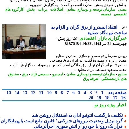
میدرو)؛ کمبود اطلاعات پایه اکتشافی و کاهش نیروی انسانی متخصص را دو
ش راهبردی بخش معدن دانست و گفت: - به گزارش تحریریه ...
ن
-
سازمان توسعه و نوسازی معادن
-
اطلاعات
-
برنامه
-
بخش
-
کارگروه های
صصی
-
توسعه
انتقاد ایمیدرو از برق گران و الزام به
ت نیروگاه صنایع
گزاری بازار
-
اقتصادی
-
23 روز پیش -
24 تیر 1405، 14:22
81876484
س سازمان توسعه و نوسازی معادن و صنایع
نی ایران (ایمیدرو) گفت: در ایران برق مصرفی
صنایع 15 برابر گران تر از برق خانگی است که این موضوع، - به گزارش بازار ،
دمسعود سمیعی نژاد، معاون ...
یع
-
سازمان توسعه و نوسازی معادن
-
ایمیدرو
-
سمیعی نژاد
-
برق
-
صندوق
 بازنشستگی
-
تعرفه برق
حه بعد
1
2
3
4
5
6
7
8
9
10
11
12
13
14
15
20
19
18
17
بار ویژه
روز نو
کلیف بازگشت آنتونیو آدان به استقلال روشن شد
ره تبدیل وضعیت نیروهای شرکتی / قانون مانع است یا پیمانکاران؟
رار یک زوج با خودرو از آتش سوزی آخرالزمانی