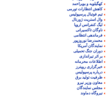
هگیلویه و بویراحمد
اهش انتظارات تورمی
یم فوتبال پرسپولیس
ال استریت ژورنال
یگ کنفرانس اروپا
اوگان تاکسیرانی
رماندهی انتظامی
حمدرضا نوروزپور
مایندگان آمریکا
وران جنگ تحمیلی
ر اثر تیراندازی
طلاعات محرمانه
برگزاری رویترز
رباره پرسپولیس
رفیت تولید برق
عاون وزیر نیرو
جلس نمایندگان
یروگاه دماوند