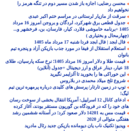
حسن رضایی: اجازه باز شدن مسیر دوم در تنگه هرمز را
اهیم داد
رقت از مازیار لرستانی در مراسم ختم اکبر عبدی
جدول قطعی برق شهرکرد، لردگان و بروجن امروز 16 مرداد
1405 +برنامه خاموشی فلارد، کیار، فارسان، بن، فرخشهر و...
ارمحال و بختیاری )
ل ابجد | فال ابجد فردا شنبه 17 مرداد ماه 1405
ستعلام استقلال از فیفا در مورد جذب بازیکن آزاد و پنجره تیم
وان
قیمت طلا و دلار امروز 16 مرداد 1405؛ نرخ سکه پارسیان، طلای
ین خوراکی ها را بخورید تا آلزایمر نگیرید
روع تلخ میلاد محمدی در بلاروس
وپ در زمین تارتار/ پرسش های کلیدی درباره پرمهره ترین تیم
!
ادعای کانال 12 اسراییل: آمریکا انتقال بخشی از سوخت رسان
 خود را که در فرودگاه بن گوریون مستقر بودند، آغاز کرده
قیمت مس به 14201 دلار صعود کرد؛ در آستانه ششمین رشد
گی متوالی از 2020
یدیو| تکنیک ناب یان دیومانده بازیکن جدید رئال مادرید