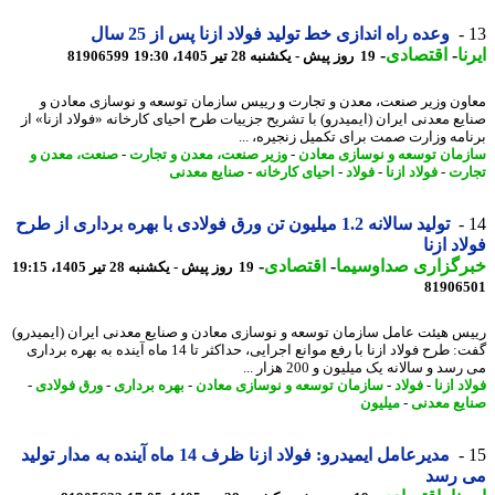
وعده راه اندازی خط تولید فولاد ازنا پس از 25 سال
ا
-
اقتصادی
-
19 روز پیش - یکشنبه 28 تیر 1405، 19:30
81906599
ون وزیر صنعت، معدن و تجارت و رییس سازمان توسعه و نوسازی معادن و
یع معدنی ایران (ایمیدرو) با تشریح جزییات طرح احیای کارخانه «فولاد ازنا» از
امه وزارت صمت برای تکمیل زنجیره، ...
مان توسعه و نوسازی معادن
-
وزیر صنعت، معدن و تجارت
-
صنعت، معدن و
رت
-
فولاد ازنا
-
فولاد
-
احیای کارخانه
-
صنایع معدنی
تولید سالانه 1.2 میلیون تن ورق فولادی با بهره برداری از طرح
اد ازنا
رگزاری صداوسیما
-
اقتصادی
-
19 روز پیش - یکشنبه 28 تیر 1405، 19:15
81906
س هیئت عامل سازمان توسعه و نوسازی معادن و صنایع معدنی ایران (ایمیدرو)
گفت: طرح فولاد ازنا با رفع موانع اجرایی، حداکثر تا 14 ماه آینده به بهره برداری
سد و سالانه یک میلیون و 200 هزار ...
د ازنا
-
فولاد
-
سازمان توسعه و نوسازی معادن
-
بهره برداری
-
ورق فولادی
-
یع معدنی
-
میلیون
مدیرعامل ایمیدرو: فولاد ازنا ظرف 14 ماه آینده به مدار تولید
 رسد