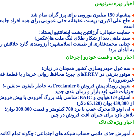
بار ویژه
سرنویس
شنهاد 150 میلیون یورویی برای پرز گران تمام شد
اج علی اکبری: زیست عفیفانه حقی عمومی برای همه افراد جامعه
ت
مایت جنجالی: آرژانتین پشت اینفانتنیو ایستاد!
ید ماهی بعد از شکار طلای لیگ ملت ها(عکس)
دایی محمدغفاری از طبیعت اسلامشهر: آرزومندی گارد خلاقش را
آبادان برد!
بار ویژه
و قیمت خودرو | چرخان
ه غول خودروسازی کشور همچنان در زیان!
موتور بنزینی در EREVهای چین؛ محافظ روانی خریدار یا قطعهٔ فنی
رضروری؟
تعویق رویداد پیش فروش Freelander 8 به خاطر تایفون «دلفین»؛
ئیات فنی، بُعد بازار و زمان بندی جدید
استلِتو G9 هوآوی و BAIC؛ شاسی بلند بزرگ آفرودی با پیش فروش
دلار)
لی اوتو i8 محرک عقب با برد 780 کیلومتر و قیمت 309,800 یوان؛
اش تازه برای جبران افت فروش در چین
بار ویژه
تک ناک
موزش حذف دائمی حساب شبکه های اجتماعی؛ چگونه تمام اکانت