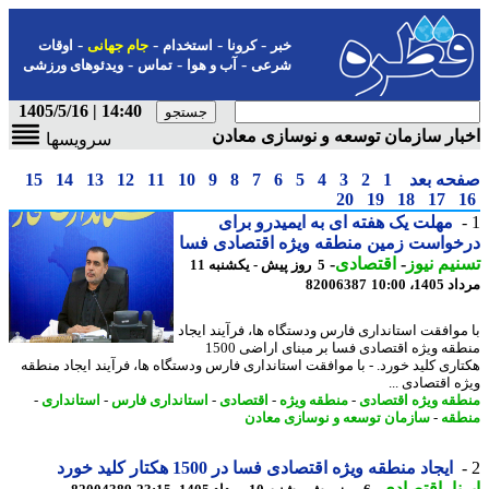
-
-
-
-
خبر
کرونا
استخدام
جام جهانی
اوقات
-
-
-
شرعی
آب و هوا
تماس
ویدئوهای ورزشی
14:40 | 1405/5/16
ار سازمان توسعه و نوسازی معادن
سرویسها
حه بعد
1
2
3
4
5
6
7
8
9
10
11
12
13
14
15
20
19
18
17
مهلت یک هفته ای به ایمیدرو برای
واست زمین منطقه ویژه اقتصادی فسا
یم نیوز
-
اقتصادی
-
5 روز پیش - یکشنبه 11
1، 10:00
82006387
موافقت استانداری فارس ودستگاه ها، فرآیند ایجاد
منطقه ویژه اقتصادی فسا بر مبنای اراضی 1500
اری کلید خورد. - با موافقت استانداری فارس ودستگاه ها، فرآیند ایجاد منطقه
 اقتصادی ...
قه ویژه اقتصادی
-
منطقه ویژه
-
اقتصادی
-
استانداری فارس
-
استانداری
-
قه
-
سازمان توسعه و نوسازی معادن
ایجاد منطقه ویژه اقتصادی فسا در 1500 هکتار کلید خورد
ا
-
اقتصادی
-