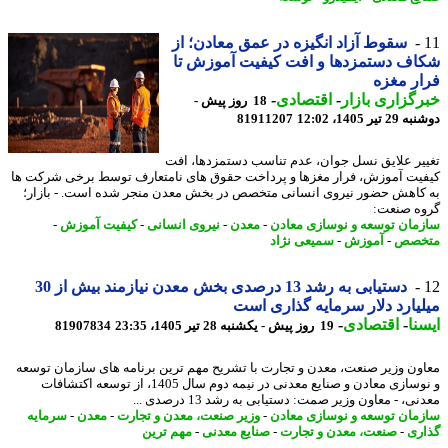
سقوط آزاد انگیزه در عمق معادن؛ از
ف دستمزدها و افت کیفیت آموزش تا
ر مغزه
گزاری بازار
-
اقتصادی
-
18 روز پیش -
تیر 1405، 12:02
81911207
یر علایق نسل جوان، عدم تناسب دستمزدها، افت
یت آموزش، فرار مغزها و پرداخت حقوق های نامتعارف توسط برخی شرکت ها
کاهش حضور نیروی انسانی متخصص در بخش معدن منجر شده است. - بازار؛
ه صنعت:
مان توسعه و نوسازی معادن
-
معدن
-
نیروی انسانی
-
کیفیت آموزش
-
خصص
-
آموزش
-
سمیعی نژاد
دستیابی به رشد 13 درصدی بخش معدن نیازمند بیش از 30
یارد دلار سرمایه گذاری است
نا
-
اقتصادی
-
19 روز پیش - یکشنبه 28 تیر 1405، 23:35
81907834
ون وزیر صنعت، معدن و تجارت با تشریح مهم ترین برنامه های سازمان توسعه
و نوسازی معادن و صنایع معدنی در نیمه دوم سال 1405، از توسعه اکتشافات
ی، - معاون وزیر صمت: دستیابی به رشد 13 درصدی ...
مان توسعه و نوسازی معادن
-
وزیر صنعت، معدن و تجارت
-
معدن
-
سرمایه
ری
-
صنعت، معدن و تجارت
-
صنایع معدنی
-
مهم ترین