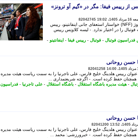
س از رییس فیفا: مگر در «گیم آو ترونز»
82042745
لیسه کلاونِس رییس فدراسیون فوتبال نروژ (NFF) خواستار استعفای جانی اینفانتینو، رییس
فوتبال را در اختیار ندارد. - لیسه کلاونِس رییس
فدراسیون فوتبال
-
فوتبال
-
رییس فیفا
-
اینفانتینو
-
با حسن روحانی
82041258
عنوان رییس هلدینگ خلیج فارس، علی تاجرنیا را به سمت ریاست هیئت مدیره 
 همچنان حفظ کرده است. - اگرچه شریعتمداری ...
بال
-
هیئت مدیره باشگاه استقلال
-
باشگاه استقلال
-
علی تاجرنیا
-
فدراسیون ف
با حسن روحانی
82041200
عنوان رییس هلدینگ خلیج فارس، علی تاجرنیا را به سمت ریاست هیئت مدیره 
ا همچنان حفظ کرده است. - خبرورزشی: محمد ...