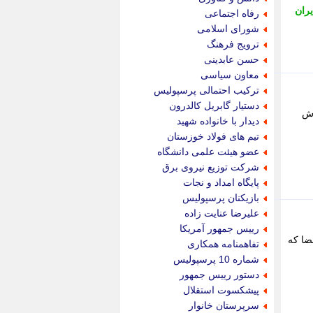
پویه آنلاین
یران
رفاه اجتماعی
پیام نفت
شورای اسلامی
تابناک
ترویج فرهنگ
تازه نیوز
حسن عابدینی
تبیان
معاون سیاسی
تجارت نیوز
ترکیب احتمالی پرسپولیس
تحریریه
دستیار گابریل کالدرون
رش
ترابر نیوز
دیدار با خانواده شهید
ترفندباز
تیم های فولاد خوزستان
تریبون اقتصاد
عضو هیئت علمی دانشگاه
تسنیم نیوز
شرکت توزیع نیروی برق
تک ناک
پایگاه امداد و نجات
تکراتو
بازیکنان پرسپولیس
توریسم آنلاین
علیرضا عنایت زاده
تولید نیوز
رییس جمهور آمریکا
تیتر فوری
ضا که
تفاهمنامه همکاری
تیکنا
شماره 10 پرسپولیس
جاب ویژن
دستور رییس جمهور
جار نیوز
پیشکسوت استقلال
جالبتر
سرپرستان خانوار