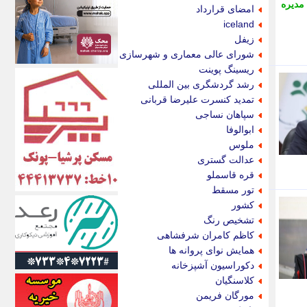
اکونیوز
مدیره
امضای قرارداد
الف
iceland
انتشار آنلاین
زیفل
اندیشه قرن
شورای عالی معماری و شهرسازی
اندیشه معاصر
ریسینگ پوینت
اندیشه ها
رشد گردشگری بین المللی
انرژی پرس
تمدید کنسرت علیرضا قربانی
ای استخدام
سپاهان نساجی
ایتنا
ابوالوفا
ایراف
ملوس
ایران آرت
عدالت گستری
ایران آنلاین
قره قاسملو
ایران زندگی
تور مسقط
ایران فوری
کشور
ایرانی روز
تشخیص رنگ
ایرانیتال
کاظم کامران شرفشاهی
ایرنا
همایش نوای پروانه ها
ایسکانیوز
دکوراسیون آشپزخانه
ایسنا
کلاسنگیان
ایکنا
مورگان فریمن
ایلنا