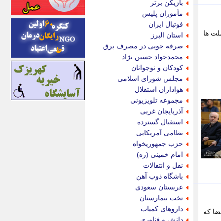
بازیکن برتر
اینتیتر
مأموران پلیس
ایونا نیوز
فوتبال ایران
بازتاب آنلاین
لت ها
استان البرز
باشگاه خبرنگاران
صرفه جویی در مصرف برق
باغستان نیوز
محمدجواد حسین نژاد
بامبوک
کودکان و نوجوانان
ببین و بخون
مجلس شورای اسلامی
بدینسان
هواداران استقلال
بنکر
مجموعه تلویزیونی
بیت ران
آذربایجان غربی
پارس فوتبال
استقبال گسترده
پارسینه
نظامی آمریکایی
پارسینه پلاس
حزب جمهوریخواه
پاز آنلاین
امام خمینی (ره)
پاس گل
نقل و انتقالات
پانا
باشگاه ذوب آهن
پرتو نیوز
عربستان سعودی
پرسون
تخت بیمارستان
پنجره نیوز
داروهای کمیاب
ضا که
پویامگ
دانش و فناوری