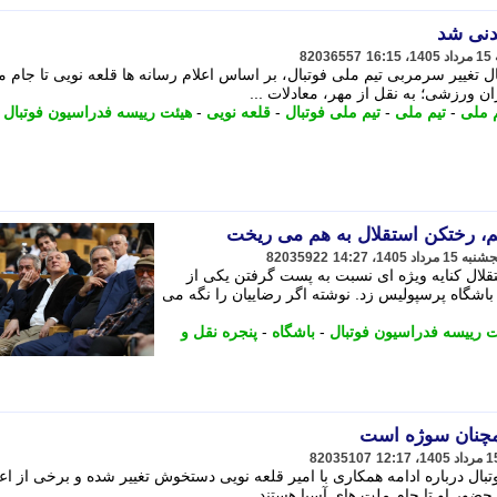
ندنی شد
82036557
ل تغییر سرمربی تیم ملی فوتبال، بر اساس اعلام رسانه ها قلعه نویی تا جام م
ن ورزشی؛ به نقل از مهر، معادلات ...
 ملی
-
تیم ملی
-
تیم ملی فوتبال
-
قلعه نویی
-
هیئت رییسه فدراسیون فوتبال
یم، رختکن استقلال به هم می ریخت
82035922
لال کنایه ویژه ای نسبت به پست گرفتن یکی از
باشگاه پرسپولیس زد. نوشته اگر رضاییان را نگه می
ت رییسه فدراسیون فوتبال
-
باشگاه
-
پنجره نقل و
همچنان سوژه است
82035107
ال درباره ادامه همکاری با امیر قلعه نویی دستخوش تغییر شده و برخی از اع
حضور او تا جام ملت های آسیا هستند. ...