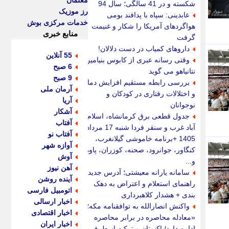
معلمان
شکسته و در 41 سالگی؛ سال 94
رز موزیک
عابدینی: سپاه با پدافند بومی
خدمات مرکزی بوش
هواگردهای آمریکا را شکار و غنیمت
منابع خبری
گرفت
داروهای کمیاب در دست دلالان!
55 آنلاین
وقتی رسانه عبری از کابوس بنیامین
6 صبح
نتانیاهو می گوید
9 صبح
بررسی رابطه مستقیم افزایش دما
آرمان ملی
و اختلالات رفتاری در کودکان و
آریا
نوجوانان
آشکار
جدول قطعی برق کرمانشاه، اسلام
آفتاب
آباد غرب و سنقر فردا شنبه 17 مرداد
آفتاب نو
1405 +برنامه خاموشی گیلانغرب،
آوازه شهر
کنگاور، جوانرود، صحنه، کوزران، پاوه
آوش
و...
آهن نیوز
سامانه یارانه معیشتی؛ آدرس جدید،
آینده روشن
راهنمای استعلام و اعتراض به دهک
اتومبیل فارسی
بندی + هشدار کلاهبرداری
اخبار ارسالی
واکنش انصارالله به توافقنامه مکه؛
اخبار اقتصادی
«معادله محاصره در برابر محاصره
اخبار ایران
ادامه دارد/پاکستان و ترکیه از طرف