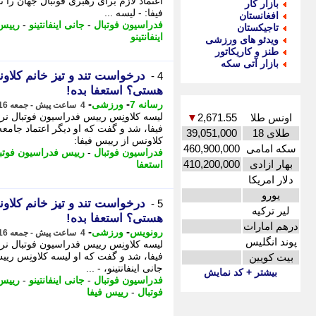
اعتماد لازم برای رهبری فوتبال جهان را 
بازار کار
فیفا: - لیسه ...
افغانستان
فدراسیون فوتبال
-
جانی اینفانتینو
-
رییس 
تاجیکستان
اینفانتینو
ویدئو های ورزشی
طنز و کاریکاتور
بازار آتی سکه
درخواست تند و تیز خانم کلاون
4 -
هستی؟ استعفا بده!
-
-
رسانه 7
ورزشی
4 ساعت پیش - جمعه 16 مرداد 1405، 19:15
اونس طلا
2,671.55
▼
فیفا، شد و گفت که او دیگر اعتماد جامعه ف
طلای 18
39,051,000
کلاونس از رییس فیفا:
سکه امامی
460,900,000
فدراسیون فوتبال
-
رییس فدراسیون فوتب
بهار ازادی
410,200,000
استعفا
دلار امریکا
یورو
درخواست تند و تیز خانم کلاون
5 -
لیر ترکیه
هستی؟ استعفا بده!
درهم امارات
-
-
رونویس
ورزشی
4 ساعت پیش - جمعه 16 مرداد 1405، 19:08
پوند انگلیس
بیت کویین
جانی اینفانتینو، - ...
بیشتر + کد نمایش
فدراسیون فوتبال
-
جانی اینفانتینو
-
رییس 
فوتبال
-
رییس فیفا