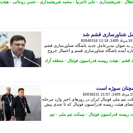
قلال
-
شریعتمداری
-
علی تاجرنیا
-
محمد شریعتمداری
-
حسن روحانی
-
هیئت 
مل شناورسازی قشم شد
82040316
 به عنوان مدیرعامل جدید باشگاه شناورسازی قشم
اره آینده باشگاه شناورسازی قسم و احتمال خروج
د قشم
-
هیئت رییسه فدراسیون فوتبال
-
منطقه آزاد
همچنان سوژه است
82038231
 تیم ملی فوتبال ایران در روزهای اخیر وارد مرحله
ای هیئت رییسه فدراسیون فوتبال که تا چندی پیش
 رییسه فدراسیون فوتبال
-
نیمکت تیم ملی
-
تیم