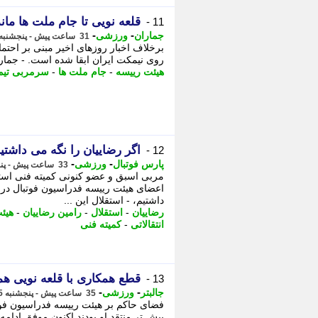
قلعه نویی تا جام ملت ها ما
11 -
-
-
جماران
ورزشی
31 ساعت پیش - پنجشنبه 15 مرداد 1405، 16:15
برخلاف اخبار روزهای اخیر مبنی بر احتما
روی نیمکت ایران ابقا شده است. - جمارا
هیئت رییسه
-
جام ملت ها
-
سرمربی تیم
اگر رضاییان را نگه می داشت
12 -
-
-
پارس فوتبال
ورزشی
33 ساعت پیش - پنجشنبه 15 مرداد 1405، 14:27
مربی اسبق و عضو کنونی کمیته فنی استق
اعضای هیئت رییسه فدراسیون فوتبال در 
داشتیم، - استقلال این ...
رضاییان
-
استقلال
-
رامین رضاییان
-
هیئ
انتقالاتی
-
کمیته فنی
قطع همکاری با قلعه نویی 
13 -
-
-
جالبتر
ورزشی
35 ساعت پیش - پنجشنبه 15 مرداد 1405، 12:17
فضای حاکم بر هیئت رییسه فدراسیون فوتب
پیش تر منتقد او بودند اکنون موفق ادامه 