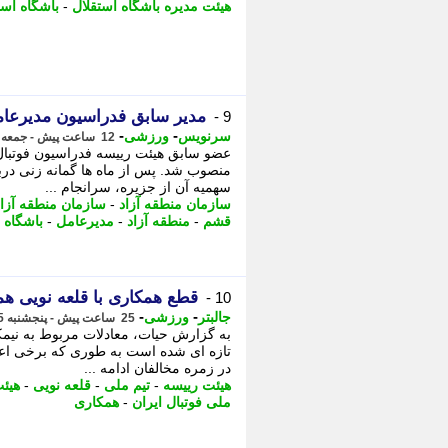
هیئت مدیره باشگاه استقلال
-
باشگاه است
مدیر سابق فدراسیون مدیرعا
9 -
-
-
سرنویس
ورزشی
12 ساعت پیش - جمعه 16 مرداد 1405، 11:18
عضو سابق هیئت رییسه فدراسیون فوتبال
منصوب شد. پس از ماه ها گمانه زنی درب
سهمیه آن از جزیره، سرانجام ...
سازمان منطقه آزاد
-
سازمان منطقه آزا
قشم
-
منطقه آزاد
-
مدیرعامل
-
باشگاه
قطع همکاری با قلعه نویی 
10 -
-
-
جالبتر
ورزشی
25 ساعت پیش - پنجشنبه 15 مرداد 1405، 21:57
به گزارش حیات، معادلات مربوط به نیمکت
تازه ای شده است به طوری که برخی اعض
در زمره مخالفان ادامه ...
هیئت رییسه
-
تیم ملی
-
قلعه نویی
-
هیئت
ملی فوتبال ایران
-
همکاری