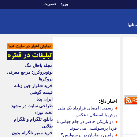
-
ورود
عضویت
تانها
مجله باحال مگ
یوتوبروکرز: مرجع معرفی
بروکرها
خرید شلوار جین زنانه
قیمت گوشی
ایران پدیا
اخبار داغ:
طراحی سایت در مشهد
رسمی| امضای قرارداد یک ملی
تخت نوزاد
پوش با استقلال +عکس
دانلود تلگرام و تلگرام
دو بازیکن حاضر در جام جهانی تا
طلایی
فردا پرسپولیسی می شوند
خرید ممبر تلگرام بدون
رامین رضاییان در پرسپولیس؟