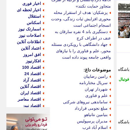
اخبار فوری
متجاوز حمایت نکنند»
اخبار لحظه ای
پزشکیان: هدف از استقرار محله
استقلال
محوری افزایش ثبات زندگی، وحدت و
اسکناس
انسجام اجتماعی است
اسمارتک نیوز
دستگیری باند 4 نفره سارقان به
اصلاحات نیوز
عنف در اطراف کرج
اطلاعات آنلاین
جهاد دانشگاهی با رویکردی مسئله
اعتماد آنلاین
محور، علم و فناوری را با نیازهای
افق امروز
واقعی جامعه پیوند داده است
افکارنیوز
اقتصاد 100
باشگاه
موضوعات داغ:
اقتصاد 24
رامین رضاییان
وتبال
اقتصاد آزاد
سریال مختارنامه
اقتصاد آنلاین
شهردار تهران
اقتصاد ایران
علم و فناوری
اقتصاد معاصر
ساماندهی نیروهای شرکتی
اقتصاد نیوز
مبلغ نجومی قرارداد
اکو ایران
بنیامین نتانیاهو
اکوفارس
مدیران پرسپولیس
باشگاه
اکونگار
اسلام آباد غرب