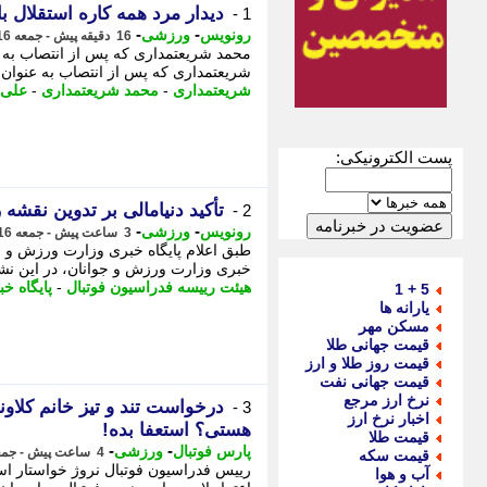
دیدار مرد همه کاره استقلال 
1 -
-
-
رونویس
ورزشی
16 دقیقه پیش - جمعه 16 مرداد 1405، 23:33
محمد شریعتمداری که پس از انتصاب به 
شریعتمداری که پس از انتصاب به عنوان
شریعتمداری
-
محمد شریعتمداری
-
علی ت
پست الکترونیکی:
تأکید دنیامالی بر تدوین نقشه
2 -
-
-
رونویس
ورزشی
3 ساعت پیش - جمعه 16 مرداد 1405، 20:23
طبق اعلام پایگاه خبری وزارت ورزش و ج
خبری وزارت ورزش و جوانان، در این نش
هیئت رییسه فدراسیون فوتبال
-
پایگاه خ
5 + 1
یارانه ها
مسکن مهر
قیمت جهانی طلا
قیمت روز طلا و ارز
قیمت جهانی نفت
نرخ ارز مرجع
درخواست تند و تیز خانم کلاون
3 -
اخبار نرخ ارز
هستی؟ استعفا بده!
قیمت طلا
-
-
پارس فوتبال
ورزشی
4 ساعت پیش - جمعه 16 مرداد 1405، 19:22
قیمت سکه
رییس فدراسیون فوتبال نروژ خواستار است
آب و هوا