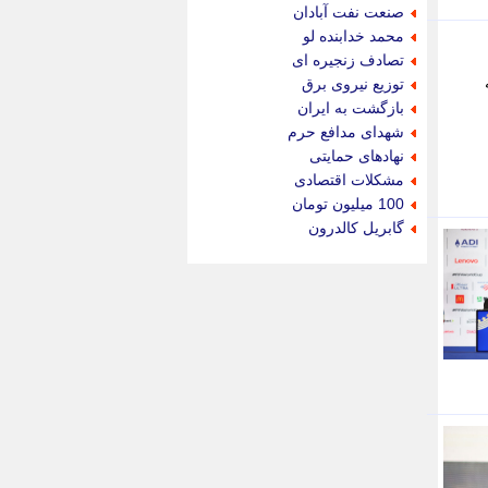
جام جم
صنعت نفت آبادان
جدید پرس
محمد خدابنده لو
جماران
تصادف زنجیره ای
جوان ایرانی
توزیع نیروی برق
جهان مانا
بازگشت به ایران
جهان نگر
شهدای مدافع حرم
جهان نیوز
نهادهای حمایتی
چطور
مشکلات اقتصادی
چمپیونات
100 میلیون تومان
چمدون
گابریل کالدرون
چه خبر
حادثه 24
حرف تو
حوادث پلاس
حوزه نیوز
خبر آنلاین
خبر جنوب
خبر سیاسی
خبر گردون
خبر ورزشی
خبرجو