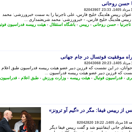
با حسن روحانی
82043907
عنوان رییس هلدینگ خلیج فارس، علی تاجرنیا را به سمت خبرورزشی: محمد
 رییس هلدینگ خلیج فارس، - خبرورزشی: محمد شریعتمداری ...
اجرنیا
-
حسن روحانی
-
رییس
-
باشگاه استقلال
-
هیئت رییسه فدراسیون فوتب
 راه موفقیت فوتسال در جام جهانی
82043068
وانان، در این نشست که فرزین دبیر عضو هیئت رییسه فدراسیون طبق اعلام پا
ست که فرزین دبیر عضو هیئت رییسه فدراسیون ...
بری
-
فدراسیون فوتبال
-
هیئت رییسه
-
وزارت ورزش
-
طبق اعلام
-
فدراسیون
س از رییس فیفا: مگر در «گیم آو ترونز»
82042820
عفای جانی اینفانتینو شد و گفت رییس فیفا دیگر