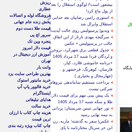
ریزش
بیشعور است!/ لوگوی استقلال را بعد
عطاری
از پول ماچ کرد!
فروشگاه لوله و اتصالات
استوری رامین رضاییان بعد جدایی از
پخش زنده جام جهانی
استقلال وایرال شد
ال
قیمت طلا دست دوم
ویدیو| پرسپولیس روی حالت آپدیت!
سرور اچ پی
سرگیجه مهدی تارتار از این اتفاق
پنجره وین تک
جالب در پرسپولیس + عکس
قیمت دلار امروز
جدول قطعی برق شهرکرد، بروجن
آموزش ارز دیجیتال در
و لردگان فردا شنبه 17 مرداد 1405
تهران
+برنامه خاموشی فلارد، کیار،
وانت بار
یگاه
فارسان، کوهرنگ، فرخشهر و...
بهترین طراحی سایت یزد
(چهارمحال و بختیاری )
خرید مانیتور استوک
پرداخت مستقیم ساماندهی نیروهای
خرید فالوور پاپ آپ
شرکتی نیست
اینستاگرام
یک پیش بینی مهم برای قیمت دلار،
هدایای تبلیغاتی
طلا و سکه شنبه 17 مرداد 1405
خرید سالت
تور جهانی تنیس صربستان؛ یزدانی
هزینه چاپ کتاب با ارزان
به نیمه نهایی رسید
ترین قیمت
عکس| سفر به گذشته؛ ماریه، زن
چاپ کتاب ویژه رتبه بندی
ابن حر سریال مختارنامه با پای