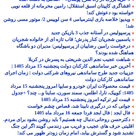
فشاگری کاپیتان اسبق استقلال: رامین محرمانه از قلعه نویی
سته بود دعوتش کند!
ویدیو| خلاصه بازی اینترمیامی 4 سن لوییس 2/ موتور مسی روشن
!
سپولیس در آستانه جذب 3 بازیکن جدید
اسمین شجریان کنار پدرش؛ قاب تازه ای از خانواده شجریان
رخواست رامین رضاییان از پرسپولیس/ مدیران دو باشگاه
هنگ شده بودند؟
باهت عجیب نجم الدین شریعتی به پسرش در کربلا
آخرین خبر ساماندهی کارکنان دولت پنجشنبه 15 مرداد 1405 |
یات جدید طرح ساماندهی نیروهای شرکتی دولت | زمان اجرای
اندهی کارکنان دولت
قیمت محصولات ایران خودرو و سایپا امروز پنجشنبه 15 مرداد
 سورن، ساینا و... چند؟ +جدول
مت لیر ترکیه امروز پنجشنبه 15 مرداد 1405
وانی که در درگیری نابینا شد، قصاص چشم خواست
ل ابجد | فال ابجد فردا جمعه 16 مرداد ماه 1405
کترحسن روحانی:دنبال چه هستیم؟ باید روشن بشود برای مردم.
یتی حرف های عجیب و غریب می زنندمی گویند اگر این جنگ
ید شود و گسترش بیابد، امام زمان زودتر ظهور می کند!