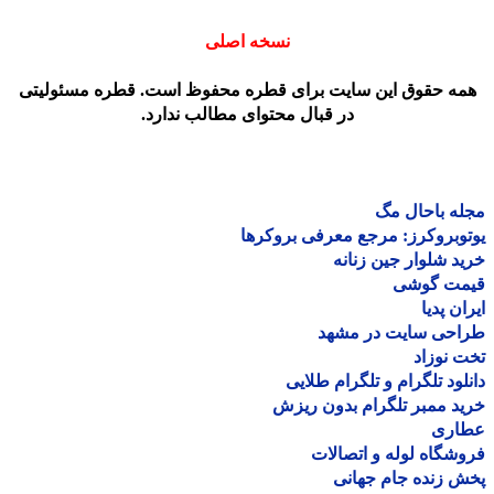
نسخه اصلی
مه حقوق این سایت برای قطره محفوظ است. قطره مسئولیتی
در قبال محتوای مطالب ندارد.
ه باحال مگ
وبروکرز: مرجع معرفی بروکرها
د شلوار جین زنانه
مت گوشی
ان پدیا
احی سایت در مشهد
 نوزاد
لود تلگرام و تلگرام طلایی
د ممبر تلگرام بدون ریزش
اری
شگاه لوله و اتصالات
 زنده جام جهانی