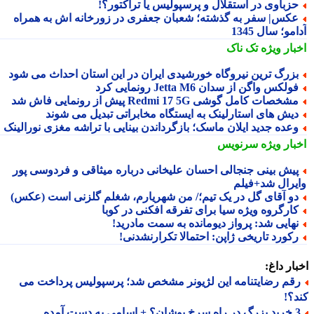
زباوی در استقلال و پرسپولیس یا تراکتور؟!
کس| سفر به گذشته؛ شعبان جعفری در زورخانه اش به همراه
مو؛ سال 1345
بار ویژه
تک ناک
زرگ ترین نیروگاه خورشیدی ایران در این استان احداث می شود
ولکس واگن از سدان Jetta M6 رونمایی کرد
شخصات کامل گوشی Redmi 17 5G پیش از رونمایی فاش شد
یش های استارلینک به ایستگاه مخابراتی تبدیل می شوند
عده جدید ایلان ماسک؛ بازگرداندن بینایی با تراشه مغزی نورالینک
بار ویژه
سرنویس
یش بینی جنجالی احسان علیخانی درباره میثاقی و فردوسی پور
یرال شد+فیلم
و آقای گل در یک تیم؛/ من شهریارم، شغلم گلزنی است (عکس)
ارگروه ویژه سیا برای تفرقه افکنی در کوبا
هایی شد: پرواز دیومانده به سمت مادرید!
کورد تاریخی ژاپن: احتمالا تکرارنشدنی!
ار داغ:
قم رضایتنامه این لژیونر مشخص شد؛ پرسپولیس پرداخت می
؟!
 اسامی به دست آمده