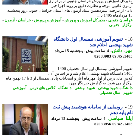
رکل آموزش و پرورش خراسان جنوبی از برگزاری
ون غائبین موجه و نظارت دقیق بر روند اجرا خبر
. - از بیرجند، سیزدهمین ستاد آزمون های استان خراسان جنوبی روز پنجشنبه
سان جنوبی
-
مدیرکل آموزش و پرورش
-
آموزش و پرورش
-
خراسان
-
آزمون
-
زار
-
جنوبی
تقویم آموزشی نیمسال اول دانشگاه
د بهشتی اعلام شد
ر
-
دانش
-
4 ساعت پیش - پنجشنبه 15 مرداد
82033983
1405
تقویم آموزشی نیمسال اول سال تحصیلی 1406-
1405 دانشگاه شهید بهشتی اعلام شد و بر اساس آن،
کلاس های درس از اول مهرماه آغاز و امتحانات پایان نیمسال از 3 تا 17 بهمن ماه
زار می شود. به گزارش خبرنگار مهر،
شگاه شهید بهشتی
-
شهید بهشتی
-
دانشگاه
-
کلاس های درس
-
آموزشی
-
یم
-
سال تحصیلی
رونمایی از سامانه هوشمند پیش ثبت
 پایه دهم
ا
-
سیاسی
-
4 ساعت پیش - پنجشنبه 15 مرداد
82033956
1405