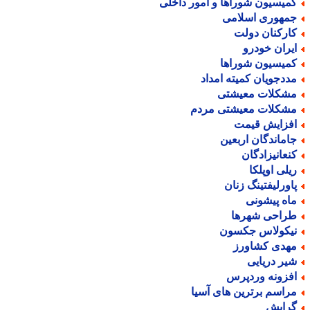
میسیون شوراها و امور داخلی
مهوری اسلامی
ارکنان دولت
یران خودرو
میسیون شوراها
ددجویان کمیته امداد
شکلات معیشتی
شکلات معیشتی مردم
فزایش قیمت
اماندگان اربعین
نعانیزادگان
یلی اوپلکا
اورلیفتینگ زنان
اه پیشونی
راحی شهرها
یکولاس جکسون
هدی کشاورز
یر دریایی
فزونه وردپرس
راسم برترین های آسیا
رایش