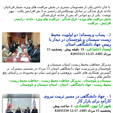
جان باختن یکی از مصدومان بستری در بخش مراقبت های ویژه، شمار قربانیان
حادثه غرق شدگی در ساحل توسکاسرای رامسر به 6 نفر افزایش یافت. - مهر
ت: یکی از دو جوانی که پس از حادثه غرق شدگی ...
 مراقبت های ویژه
-
غرق شدگی
-
مراقبت های ویژه
-
حادثه
-
رامسر
-
ایش
-
مراقبت
پساب و پسماند؛ دو اولویت محیط
ت سیستان و بلوچستان در دیدار با
س جهاد دانشگاهی استان
نا
-
اجتماعی
-
33 دقیقه پیش - پنجشنبه 15
1، 13:25
82035515
رکل حفاظت محیط زیست استان سیستان و
بلوچستان و سرپرست جهاد دانشگاهی استان 15 مرداد در نشستی مشترک، بر
رش همکاری های علمی، پژوهشی و آموزشی میان دو مجموعه در راستای رفع
ش های زیست ...
تان و بلوچستان
-
مدیرکل حفاظت محیط زیست
-
حفاظت محیط زیست
-
ط زیست
-
جهاد دانشگاهی
-
استان
-
استان سیستان و بلوچستان
جهاد دانشگاهی در مسیر تربیت نیروی
آمد برای بازار کار
 آرا نیوز
-
اقتصادی
-
1 ساعت پیش -
 مرداد 1405، 12:57
82035339