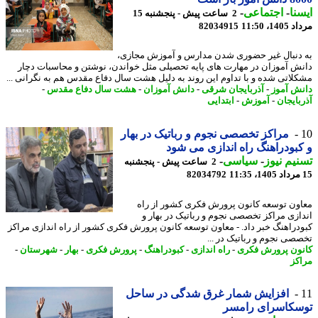
نا
-
اجتماعی
-
2 ساعت پیش - پنجشنبه 15
1، 11:50
82034915
دنبال غیر حضوری شدن مدارس و آموزش مجازی،
ش آموزان در مهارت های پایه تحصیلی مثل خواندن، نوشتن و محاسبات دچار
لاتی شده و با تداوم این روند به دلیل هشت سال دفاع مقدس هم به نگرانی ...
ش آموز
-
آذربایجان شرقی
-
دانش آموزان
-
هشت سال دفاع مقدس
-
بایجان
-
آموزش
-
ابتدایی
مراکز تخصصی نجوم و رباتیک در بهار
بودراهنگ راه اندازی می شود
یم نیوز
-
سیاسی
-
2 ساعت پیش - پنجشنبه
82034792
ون توسعه کانون پرورش فکری کشور از راه
ازی مراکز تخصصی نجوم و رباتیک در بهار و
دراهنگ خبر داد. - معاون توسعه کانون پرورش فکری کشور از راه اندازی مراکز
صی نجوم و رباتیک در ...
ون پرورش فکری
-
راه اندازی
-
کبودراهنگ
-
پرورش فکری
-
بهار
-
شهرستان
-
کز
افزایش شمار غرق شدگی در ساحل
سکاسرای رامسر