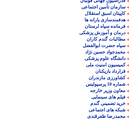
دراسیون جهانی فوتبال
ازمان تأمین اجتماعی
اپیتان اسبق استقلال
دفمندسازی یارانه ها
رمانده سپاه لرستان
رمان و آموزش پزشکی
طالبات گندم کاران
پاه حضرت ابوالفضل
حمدجواد حسین نژاد
انشگاه علوم پزشکی
میسیون امنیت ملی
رارداد بازیکنان
شاورزی مازندران
اره 10 پرسپولیس
عاون وزیر خارجه
یلم های سینمایی
رید تضمینی گندم
بکه های اجتماعی
حمدرضا ظفرقندی