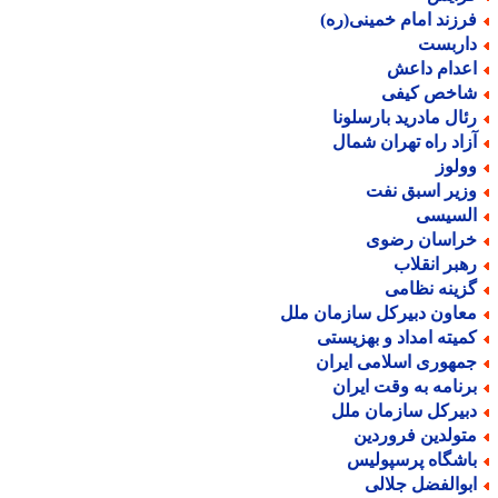
رزند امام خمینی(ره)
اربست
عدام داعش
اخص کیفی
ئال مادرید بارسلونا
زاد راه تهران شمال
ولوز
زیر اسبق نفت
لسیسی
راسان رضوی
هبر انقلاب
زینه نظامی
عاون دبیرکل سازمان ملل
میته امداد و بهزیستی
مهوری اسلامی ایران
رنامه به وقت ایران
بیرکل سازمان ملل
تولدین فروردین
اشگاه پرسپولیس
بوالفضل جلالی