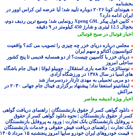
شنامه
هیوندای کونا ۲۰۲۶ دوباره تأیید شد؛ آیا عرضه این کراس اوور در
ان ادامه دارد؟
کابین غول پیکر Xpeng G9L رونمایی شد؛ وسیع ترین ردیف دوم،
ری و شارژ 450 کیلومتر در ۹ دقیقه
بار فوتبال در صبح فوتبالی
جلس درباره دریای خزر چه چیزی را تصویب می کند؟ واقعیت
وانسیون آکتائو و سهم ایران
ریای خزر یا کاسپین چیست؟ از دو همسایه قدیمی تا پنج کشور
حلی امروز
وستالژی؛ خلاصه بازی استقلال - جوبیلو ایواتا | فینال جام باشگاه
سیا در سال ۱۳۷۸ در ورزشگاه آزادی
و مربی تحمیلی به مهدی تارتار دردسرساز شد
اینفانتینو استعفا نداد؛ پیشنهاد برگزاری فینال جام جهانی ۲۰۳۰ در
اکش
بار ویژه
اندیشه معاصر
انلود گواهی کسر از حقوق بازنشستگان | راهنمای دریافت گواهی
ر از حقوق بازنشستگان | نحوه دانلود گواهی کسر از حقوق
روفایل بازنشستگان بانک تجارت | ورود به پروفایل بازنشستگان
نک تجارت | راهنمای دریافت فیش حقوقی و خدمات بازنشستگان
قیمت خودروهای ایران خودرو سایپا امروز پنجشنبه ۱۵ مرداد ۱۴۰۵ |