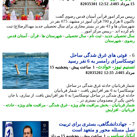
82035301
س مرکز امور قرآنی آستان قدس رضوی گفت:
تاکنون 8 هزار و 790 قرآن آموز در مشهد، 675 نفر در
شهرستان ها و 43 نفر در بستر مجازی برای سال تحصیلی جدید مهدالرضا(ع) ثبت
کرده اند. - رییس مرکز امور ...
 تحصیلی جدید
-
ثبت نام
-
سال تحصیلی
-
شهرستان ها
-
قرآن
-
آستان قدس
وی
-
شهرستان
فوتی های غرق شدگی ساحل
اسرای رامسر به 6 نفر رسید
یم نیوز
-
حوادث
-
1 ساعت پیش - پنجشنبه 15
1، 12:35
82035202
ر قربانیان حادثه غرق شدگی در ساحل
توسکاسرا به 6 نفر افزایش یافت. - شمار قربانیان
حادثه غرق شدگی در ساحل توسکاسرا به 6 نفر افزایش یافت. از ساری، با جان
تن یکی از مصدومان بستری در ...
ر قربانیان
-
بخش مراقبت های ویژه
-
غرق شدگی
-
مراقبت های ویژه
-
حادثه
-
انیان
-
افزایش
جهاددانشگاهی، بستری برای تربیت
 مسئله محور و متعهد است
نا
-
سیاسی
-
1 ساعت پیش - پنجشنبه 15 مرداد