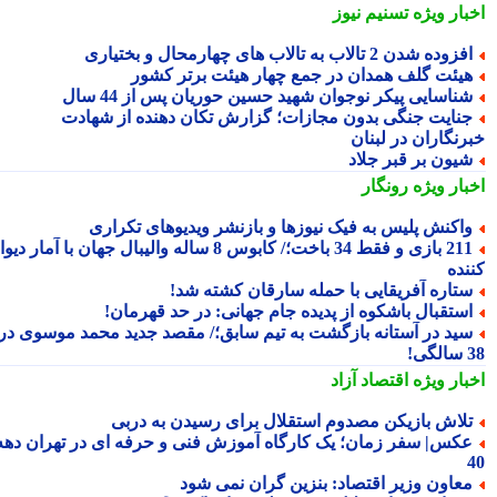
بار ویژه
تسنیم نیوز
زوده شدن 2 تالاب به تالاب های چهارمحال و بختیاری
یئت گلف همدان در جمع چهار هیئت برتر کشور
ناسایی پیکر نوجوان شهید حسین حوریان پس از 44 سال
نایت جنگی بدون مجازات؛ گزارش تکان دهنده از شهادت
رنگاران در لبنان
یون بر قبر جلاد
بار ویژه
رونگار
اکنش پلیس به فیک نیوزها و بازنشر ویدیوهای تکراری
211 بازی و فقط 34 باخت؛/ کابوس 8 ساله والیبال جهان با آمار دیوانه
نده
تاره آفریقایی با حمله سارقان کشته شد!
ستقبال باشکوه از پدیده جام جهانی: در حد قهرمان!
ید در آستانه بازگشت به تیم سابق؛/ مقصد جدید محمد موسوی در
!
بار ویژه
اقتصاد آزاد
لاش بازیکن مصدوم استقلال برای رسیدن به دربی
کس| سفر زمان؛ یک کارگاه آموزش فنی و حرفه ای در تهران دهه
عاون وزیر اقتصاد: بنزین گران نمی شود