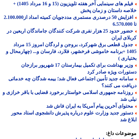
فیلم های سینمایی آخر هفته تلویزیون (15 و 16 مرداد 1405) +
صه داستان و زمان پخش
افزایش 50 درصدری مستمری مددجویان کمیته امداد از2.100.000
حضور حدود 25 هزار نفری شرکت کنندگان جاماندگان اربعین در
لای ایران
جدول قطعی برق شهرکرد، بروجن و لردگان امروز 15 مرداد
1405 +برنامه خاموشی فرخشهر، فلارد، فارسان و... (چهارمحال و
یاری )
وزیر بهداشت برای تکمیل بیمارستان 17 شهریور برازجان
ورات ویژه صادر کرد
امانه جدید تأمین اجتماعی فعال شد؛ بیمه شدگان چه خدماتی
افت می کنند؟
وزنامه جمهوری اسلامی خواستار برخورد قضایی با باقر خرازی و
ی شد
حتوای آخرین پیام آمریکا به ایران فاش شد
ستور جدید وزارت علوم درباره پذیرش دانشجوی استاد محور
اغ شد
ضوعات داغ: