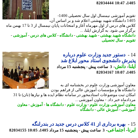
82034444
1405
تقویم آموزشی نیمسال اول سال تحصیلی 1406-
1405 دانشگاه شهید بهشتی اعلام شد و بر اساس آن،
کلاس های درس از اول مهرماه آغاز و امتحانات پایان نیمسال از 3 تا 17 بهمن ماه
ار می شود. به گزارش ایلنا، ...
شگاه شهید بهشتی
-
شهید بهشتی
-
دانشگاه
-
کلاس های درس
-
آموزشی
-
یم
-
سال تحصیلی
دستور جدید وزارت علوم درباره
رش دانشجوی استاد محور ابلاغ شد
ا
-
دانش
-
3 ساعت پیش - پنجشنبه 15 مرداد
82034167
1405
ون آموزشی وزارت علوم در بخشنامه ای به
شگاه ها و مؤسسات آموزش عالی از فراهم بودن
امکان ثبت موضوعات استادمحور در سامانه نظام ایده ها و نیازها (نان) تا 31
ادماه خبر داد. - معاون آموزشی ...
ون آموزشی وزارت علوم
-
وزارت علوم
-
دانشگاه ها
-
آموزش
-
معاون
زشی
-
آموزش عالی
-
دانشگاه
بهره برداری از 41 کلاس درس جدید در بندرلنگه
ا
-
اجتماعی
-
3 ساعت پیش - پنجشنبه 15 مرداد 1405، 10:05
82034155