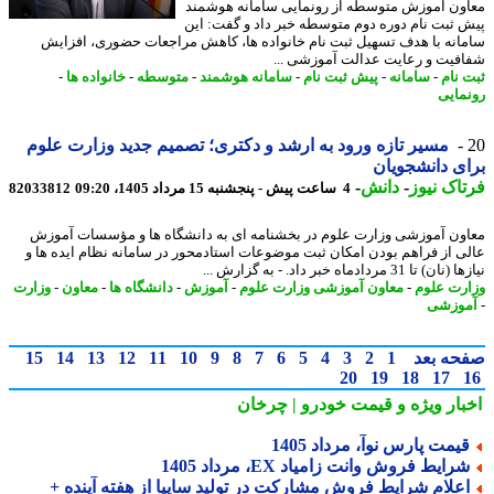
ون آموزش متوسطه از رونمایی سامانه هوشمند
 ثبت نام دوره دوم متوسطه خبر داد و گفت: این
انه با هدف تسهیل ثبت نام خانواده ها، کاهش مراجعات حضوری، افزایش
فیت و رعایت عدالت آموزشی ...
 نام
-
سامانه
-
پیش ثبت نام
-
سامانه هوشمند
-
متوسطه
-
خانواده ها
-
مایی
مسیر تازه ورود به ارشد و دکتری؛ تصمیم جدید وزارت علوم
ی دانشجویان
اک نیوز
-
دانش
-
4 ساعت پیش - پنجشنبه 15 مرداد 1405، 09:20
82033812
ون آموزشی وزارت علوم در بخشنامه ای به دانشگاه ها و مؤسسات آموزش
ی از فراهم بودن امکان ثبت موضوعات استادمحور در سامانه نظام ایده ها و
 تا 31 مردادماه خبر داد. - به گزارش ...
رت علوم
-
معاون آموزشی وزارت علوم
-
آموزش
-
دانشگاه ها
-
معاون
-
وزارت
وزشی
حه بعد
1
2
3
4
5
6
7
8
9
10
11
12
13
14
15
20
19
18
17
بار ویژه
و قیمت خودرو | چرخان
یمت پارس نوآ، مرداد 1405
رایط فروش وانت زامیاد EX، مرداد 1405
علام شرایط فروش مشارکت در تولید سایپا از هفته آینده +