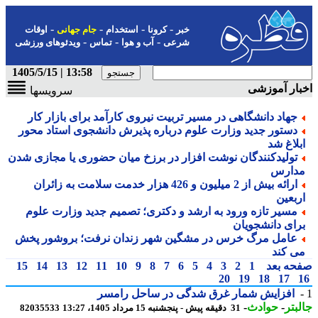
-
-
-
-
خبر
کرونا
استخدام
جام جهانی
اوقات
-
-
-
شرعی
آب و هوا
تماس
ویدئوهای ورزشی
13:58 | 1405/5/15
ار آموزشی
سرویسها
جهاد دانشگاهی در مسیر تربیت نیروی کارآمد برای بازار کار
دستور جدید وزارت علوم درباره پذیرش دانشجوی استاد محور
بلاغ شد
تولیدکنندگان نوشت افزار در برزخ میان حضوری یا مجازی شدن
دارس
ارائه بیش از 2 میلیون و 426 هزار خدمت سلامت به زائران
ربعین
مسیر تازه ورود به ارشد و دکتری؛ تصمیم جدید وزارت علوم
رای دانشجویان
عامل مرگ خرس در مشگین شهر زندان نرفت؛ بروشور پخش
ی کند
حه بعد
1
2
3
4
5
6
7
8
9
10
11
12
13
14
15
20
19
18
17
افزایش شمار غرق شدگی در ساحل رامسر
بتر
-
حوادث
-
31 دقیقه پیش - پنجشنبه 15 مرداد 1405، 13:27
82035533