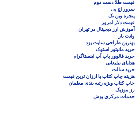
مت طلا دست دوم
ر اچ پی
ره وین تک
ت دلار امروز
زش ارز دیجیتال در تهران
ت بار
رین طراحی سایت یزد
د مانیتور استوک
د فالوور پاپ آپ اینستاگرام
یای تبلیغاتی
ید سالت
نه چاپ کتاب با ارزان ترین قیمت
 کتاب ویژه رتبه بندی معلمان
موزیک
مات مرکزی بوش