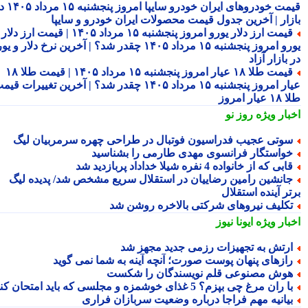
قیمت خودروهای ایران خودرو سایپا امروز پنجشنبه ۱۵ مرداد ۱۴۰۵ در
زار | آخرین جدول قیمت محصولات ایران خودرو و سایپا
قیمت ارز دلار یورو امروز پنجشنبه ۱۵ مرداد ۱۴۰۵ | قیمت ارز دلار
یورو امروز پنجشنبه ۱۵ مرداد ۱۴۰۵ چقدر شد؟ | آخرین نرخ دلار و یورو
بازار آزاد
قیمت طلا ۱۸ عیار امروز پنجشنبه ۱۵ مرداد ۱۴۰۵ | قیمت طلا ۱۸
عیار امروز پنجشنبه ۱۵ مرداد ۱۴۰۵ چقدر شد؟ | آخرین تغییرات قیمت
ار امروز
بار ویژه
روز نو
وتی عجیب فدراسیون فوتبال در طراحی چهره سرمربیان لیگ
واستگار فرانسوی مهدی طارمی را بشناسید
ابی که از خانواده 4 نفره شیلا خداداد پربازدید شد
انشین رامین رضاییان در استقلال سریع مشخص شد/ پدیده لیگ
ر آینده استقلال
کلیف نیروهای شرکتی بالاخره روشن شد
بار ویژه
ایونا نیوز
رتش به تجهیزات رزمی جدید مجهز شد
ازهای پنهان پوست صورت؛ آنچه آینه به شما نمی گوید
وش مصنوعی قلم نویسندگان را شکست
ا ران مرغ چی بپزم؟ 5 غذای خوشمزه و مجلسی که باید امتحان کنید
یانیه مهم فراجا درباره وضعیت سربازان فراری