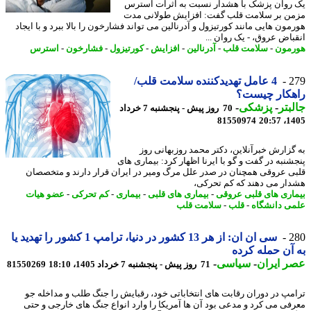
روان پزشک با هشدار نسبت به اثرات استرس
ن بر سلامت قلب گفت: افزایش طولانی مدت
مون هایی مانند کورتیزول و آدرنالین می تواند فشارخون را بالا ببرد و با ایجاد
باض عروق، - یک روان ...
مون
-
سلامت قلب
-
آدرنالین
-
افزایش
-
کورتیزول
-
فشارخون
-
استرس
2
4 عامل تهدیدکننده سلامت قلب/
هکار چیست؟
بتر
-
پزشکی
-
70 روز پیش - پنجشنبه 7 خرداد
81550974
1405
گزارش خبرآنلاین، دکتر محمد روزبهانی روز
شنبه در گفت و گو با ایرنا اظهار کرد: بیماری های
ی عروقی همچنان در صدر علل مرگ ومیر در ایران قرار دارند و متخصصان
ار می دهند که کم تحرکی،
اری های قلبی عروقی
-
بیماری های قلبی
-
بیماری
-
کم تحرکی
-
عضو هیات
ی دانشگاه
-
قلب
-
سلامت قلب
2
سی ان ان: از هر 13 کشور در دنیا، ترامپ 1 کشور را تهدید یا
آن حمله کرده
 ایران
-
سیاسی
-
71 روز پیش - پنجشنبه 7 خرداد 1405، 18:10
81550269
مپ در دوران رقابت های انتخاباتی خود، رقبایش را جنگ طلب و مداخله جو
فی می کرد و مدعی بود آن ها آمریکا را وارد انواع جنگ های خارجی و حتی