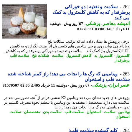
2
سلامت و تغذیه | دو خوراکی
رفدار که به کاهش کلسترول بد کمک
کنند
یشه معاصر
-
پزشکی
-
67 روز پیش - دوشنبه
81570561
ی پژوهش ها نشان داده اند که ترکیب شکلات تلخ
ادام می تواند روی برخی شاخص های کلسترول اثر مثبت بگذارد و به کاهش
اکی پرطرفدار که به کاهش ...
ترول
-
کلسترول بد
-
کاهش کلسترول
-
سلامت
-
شکلات تلخ
-
سلامت قلب
-
رفدار
2
ویتامینی که رگ ها را نجات می دهد؛ راز کمتر شناخته شده
امت قلب و استخوان
 ایران
-
پزشکی
-
67 روز پیش - دوشنبه 11 خرداد 1405، 02:05
81570507
پژوهش های جدید نشان می دهد ویتامین K2 نقشی فراتر از آنچه تصور می شد در
مت بدن دارد. متخصصان معتقدند این ویتامین با تنظیم نحوه مصرف کلسیم در
 - ویتامینی که رگ ها را نجات می دهد؛ راز ...
امین
-
سلامت
-
استخوان
-
سلامت قلب
-
سلامت بدن
-
متخصصان
-
سلامت
خوان
2
کلید گمشده سلامت قلب!