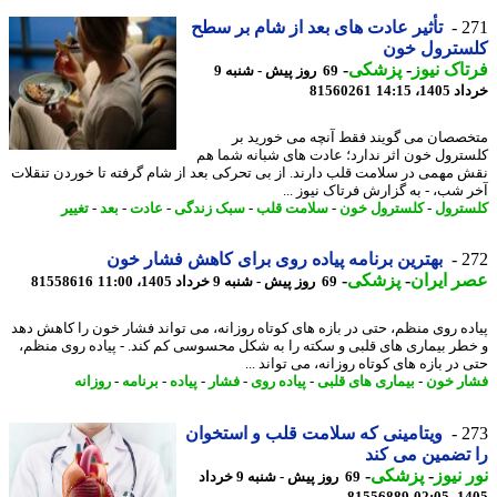
2
تأثیر عادت های بعد از شام بر سطح
سترول خون
اک نیوز
-
پزشکی
-
69 روز پیش - شنبه 9
14، 14:15
81560261
صصان می گویند فقط آنچه می خورید بر
ترول خون اثر ندارد؛ عادت های شبانه شما هم
 مهمی در سلامت قلب دارند. از بی تحرکی بعد از شام گرفته تا خوردن تنقلات
 شب، - به گزارش فرتاک نیوز ...
ترول
-
کلسترول خون
-
سلامت قلب
-
سبک زندگی
-
عادت
-
بعد
-
تغییر
2
بهترین برنامه پیاده روی برای کاهش فشار خون
 ایران
-
پزشکی
-
69 روز پیش - شنبه 9 خرداد 1405، 11:00
81558616
ده روی منظم، حتی در بازه های کوتاه روزانه، می تواند فشار خون را کاهش دهد
طر بیماری های قلبی و سکته را به شکل محسوسی کم کند. - پیاده روی منظم،
در بازه های کوتاه روزانه، می تواند ...
ر خون
-
بیماری های قلبی
-
پیاده روی
-
فشار
-
پیاده
-
برنامه
-
روزانه
2
ویتامینی که سلامت قلب و استخوان
تضمین می کند
 نیوز
-
پزشکی
-
69 روز پیش - شنبه 9 خرداد
81556889
1405