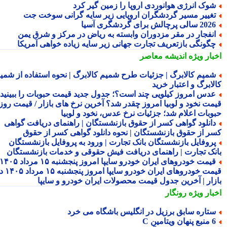
وک انرژی هوانوردی اروپا را زمین گیر کرد
غییر مسیر گردشگران اروپایی زیر سایه گرانی سوخت جت
2 سالی پرچالش برای گردشگری آسیا
نفجار در مقر مزدوران وابسته به ریاض در مرکز و شرق یمن
گونگی بازتعریف تجارت جهانی زیر سایه زیاده خواهی آمریکا
بار ویژه
اندیشه معاصر
میم کالابرگ | جزئیات طرح شمیم کالابرگ | نحوه استفاده از شمیم
لابرگ و اعتبار خرید
دس امروز کیلویی چند است؟؛ جدول جدید قیمت حبوبات را ببینید /
مت نخود و لوبیا امروز چقدر شد؟ آخرین نرخ های بازار / قیمت روز
وبات اعلام شد؛ جزئیات نرخ عدس، نخود و لوبیا
انلود گواهی کسر از حقوق بازنشستگان | راهنمای دریافت گواهی
ر از حقوق بازنشستگان | نحوه دانلود گواهی کسر از حقوق
روفایل بازنشستگان بانک تجارت | ورود به پروفایل بازنشستگان
نک تجارت | راهنمای دریافت فیش حقوقی و خدمات بازنشستگان
قیمت خودروهای ایران خودرو سایپا امروز پنجشنبه ۱۵ مرداد ۱۴۰۵ |
قیمت خودروهای ایران خودرو سایپا امروز پنجشنبه ۱۵ مرداد ۱۴۰۵ در
زار | آخرین جدول قیمت محصولات ایران خودرو و سایپا
بار ویژه
رونگار
تاره سابق برزیل در انگلیس باشگاه می خرد
 پنهان ویتامین C