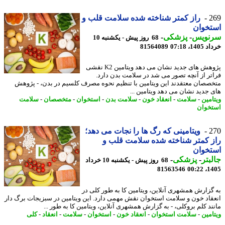
2
راز کمتر شناخته شده سلامت قلب و
تخوان
نویس
-
پزشکی
-
68 روز پیش - یکشنبه 10
14، 07:18
81564089
پژوهش های جدید نشان می دهد ویتامین K2 نقشی
تر از آنچه تصور می شد در سلامت بدن دارد.
صصان معتقدند این ویتامین با تنظیم نحوه مصرف کلسیم در بدن، - پژوهش
 جدید نشان می دهد ویتامین ...
امین
-
سلامت
-
انعقاد خون
-
سلامت بدن
-
استخوان
-
متخصصان
-
سلامت
خوان
2
ویتامینی که رگ ها را نجات می دهد؛
 کمتر شناخته شده سلامت قلب و
تخوان
بتر
-
پزشکی
-
68 روز پیش - یکشنبه 10 خرداد
81563546
1405
گزارش همشهری آنلاین، ویتامین کا به طور کلی در
قاد خون و سلامت استخوان نقش مهمی دارد. این ویتامین در سبزیجات برگ دار
ند کلم بروکلی، - به گزارش همشهری آنلاین، ویتامین کا به طور ...
امین
-
سلامت استخوان
-
انعقاد خون
-
استخوان
-
سلامت
-
انعقاد
-
کلی