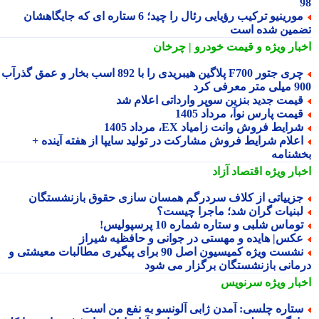
مورینیو ترکیب رؤیایی رئال را چید؛ 6 ستاره ای که جایگاهشان
مین شده است
بار ویژه
و قیمت خودرو | چرخان
چری جتور F700 پلاگین هیبریدی را با 892 اسب بخار و عمق گذرآب
 معرفی کرد
یمت جدید بنزین سوپر وارداتی اعلام شد
یمت پارس نوآ، مرداد 1405
رایط فروش وانت زامیاد EX، مرداد 1405
علام شرایط فروش مشارکت در تولید سایپا از هفته آینده +
شنامه
بار ویژه
اقتصاد آزاد
زییاتی از کلاف سردرگم همسان سازی حقوق بازنشستگان
بنیات گران شد؛ ماجرا چیست؟
وماس شلبی و ستاره شماره 10 پرسپولیس!
کس| هایده و مهستی در جوانی و حافظیه شیراز
نشست ویژه کمیسیون اصل 90 برای پیگیری مطالبات معیشتی و
مانی بازنشستگان برگزار می شود
بار ویژه
سرنویس
تاره چلسی: آمدن ژابی آلونسو به نفع من است