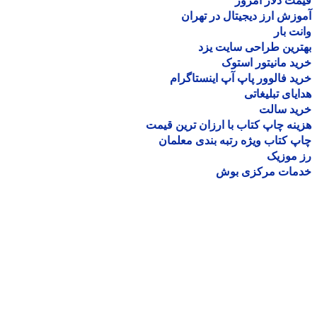
ت دلار امروز
زش ارز دیجیتال در تهران
ت بار
رین طراحی سایت یزد
د مانیتور استوک
د فالوور پاپ آپ اینستاگرام
یای تبلیغاتی
ید سالت
نه چاپ کتاب با ارزان ترین قیمت
 کتاب ویژه رتبه بندی معلمان
موزیک
مات مرکزی بوش