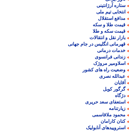
تاره آرژانتینی
نتخابی تیم ملی
دافع استقلال
یمت طلا و سکه
یمت سکه و طلا
ازار نقل و انتقالات
هرمانی انگلیس در جام جهانی
دمات درمانی
ندانی فرانسوی
سلاومیر مروژک
ضعیت راه های کشور
بدالله نصری
قایان
رگور کوبل
ژگاه
ستعفای سعد حریری
یارتنامه
حمود ملاقاسمی
نان کارامان
ستروییدهای آنابولیک