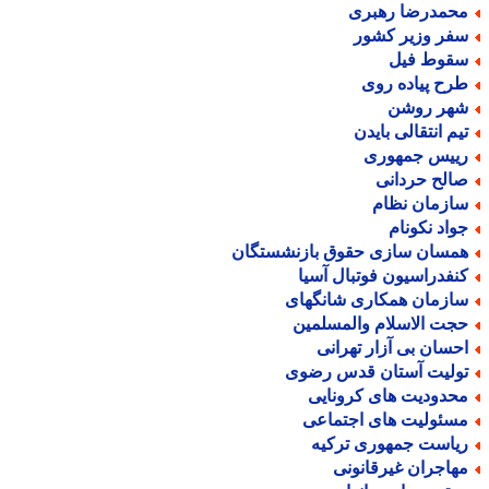
حمدرضا رهبری
فر وزیر کشور
قوط فیل
رح پیاده روی
هر روشن
یم انتقالی بایدن
ییس جمهوری
الح حردانی
ازمان نظام
واد نکونام
مسان سازی حقوق بازنشستگان
نفدراسیون فوتبال آسیا
ازمان همکاری شانگهای
جت الاسلام والمسلمین
حسان بی آزار تهرانی
ولیت آستان قدس رضوی
حدودیت های کرونایی
سئولیت های اجتماعی
یاست جمهوری ترکیه
هاجران غیرقانونی