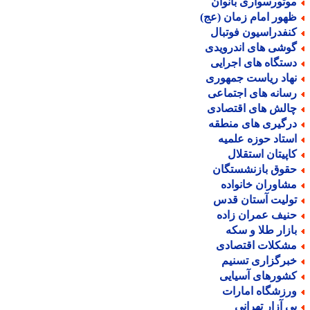
وتورسواری بانوان
هور امام زمان (عج)
نفدراسیون فوتبال
وشی های اندرویدی
ستگاه های اجرایی
هاد ریاست جمهوری
سانه های اجتماعی
الش های اقتصادی
رگیری های منطقه
ستاد حوزه علمیه
اپیتان استقلال
قوق بازنشستگان
شاوران خانواده
ولیت آستان قدس
نیف عمران زاده
ازار طلا و سکه
شکلات اقتصادی
برگزاری تسنیم
شورهای آسیایی
رزشگاه امارات
ی آزار تهرانی