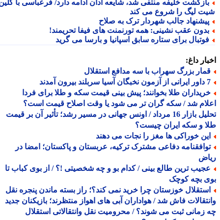
ازگشت خلیفه منتفی شد، شایعه آدان ادامه دارد/ فرعباسی با کلین
ت لیگ را شروع می کند
یشنهاد جالب شهردار ترک به صلاح
دون عقب نشینی: همه تورنمنت های فیفا تحریمند!
وتبال برای ستاره سابق اسپانیا و بارسا می گرید
ار داغ:
مار بزرگ سهراب با سه مدافع استقلال
 سربلند بیرون آمدند
ریداران طلا بخوانند؛ پیش بینی قیمت سکه و طلا برای فردا
ام شد / سکه گران تر می شود یا وقت اصلاح قیمت است؟
تحلیل بازار 16 مرداد / اونس جهانی در مسیر رشد؛ تأثیر آن بر قیمت
 و سکه ایران چیست؟
ین خوراکی ها مغز را نجات می دهند
وافقنامه دفاعی مشترک ترکیه، عربستان و پاکستان؛ امضا در
اض
جیب ترین طالع بینی / کدام بو و چه شخصیتی !؟ / از بوی کباب تا
ی بچه کوچک
ستقلال خوزستان چرا خرید نمی کند؟؛ راز بسته ماندن پنجره نقل
تقالات فاش شد / هواداران آبی های اهواز منتظرند؛ بازیکنان جدید
زمانی ثبت می شوند؟ / محرومیت نقل وانتقالاتی استقلال