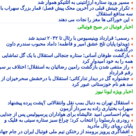
سیر ورود ستاره آرژانتینی به اتلتیکو هموار شد
کرار چینش قبلی در آخرین محک پیش فصل/ قمار بزرگ سهراب با
 مدافع استقلال
ین خوراکی ها مغز را نجات می دهند
بار فوتبال در صبح فوتبالی
سمی؛ قرارداد وینیسیوس با رئال تا ۲۰۳۲ تمدید شد
ویدئو) پایان تلخ عشق امیر و فاطمه؛ داماد محبوب سندرم داون
گذشت
ازگشت طوفان آسانی؛ ستاره جنجالی استقلال با یک گل تماشایی
ه را به خود امیدوار کرد
از منتفی شدن بازگشت رامین رضائیان به استقلال؛ اختلاف بر سر
م قرارداد
شنواره گل در دیدار تدارکاتی؛ استقلال با درخشش سحرخیزان از
 هم نام خوزستانی عبور کرد
بار ویژه
ایونا نیوز
ستقلال تهران به دنبال بمب نقل وانتقالاتی ؟پشت پرده پیشنهاد
راب بختیاری زاده به سردار آزمون
یام احساسی امید عالیشاه برای هواداران پرسپولیس پس از جدایی
ودری بارسلونا را انتخاب کرد؛ چراغ سبز ستاره سیتی به فلیک و
یان رویای رئال مادرید
فشاگری پرویز برومند از رختکن تیم ملی فوتبال ایران در جام جهانی