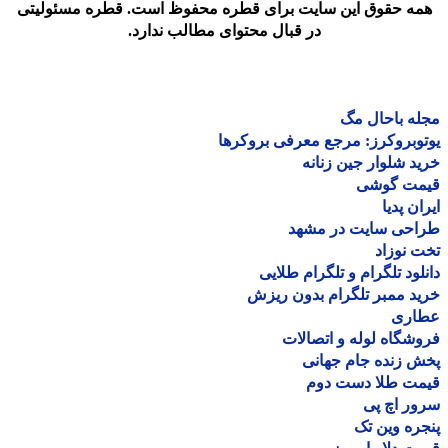
مه حقوق این سایت برای قطره محفوظ است. قطره مسئولیتی
در قبال محتوای مطالب ندارد.
ه باحال مگ
وبروکرز: مرجع معرفی بروکرها
د شلوار جین زنانه
مت گوشی
ان پدیا
احی سایت در مشهد
 نوزاد
لود تلگرام و تلگرام طلایی
د ممبر تلگرام بدون ریزش
اری
شگاه لوله و اتصالات
 زنده جام جهانی
مت طلا دست دوم
ر اچ پی
ره وین تک