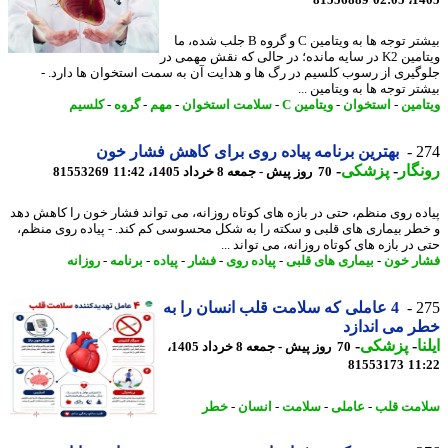
بیشتر توجه ها به ویتامین C و گروه B جلب شده، ما
ویتامین K2 در سایه مانده؛ در حالی که نقش مهمی در
گیری از رسوب کلسیم در رگ ها و هدایت آن به سمت استخوان ها دارد. -
ر توجه ها به ویتامین ...
امین
-
استخوان
-
ویتامین C
-
سلامت استخوان
-
مهم
-
گروه
-
کلسیم
2
بهترین برنامه پیاده روی برای کاهش فشار خون
گار
-
پزشکی
-
70 روز پیش - جمعه 8 خرداد 1405، 11:42
81553269
ده روی منظم، حتی در بازه های کوتاه روزانه، می تواند فشار خون را کاهش دهد
طر بیماری های قلبی و سکته را به شکل محسوسی کم کند. - پیاده روی منظم،
در بازه های کوتاه روزانه، می تواند ...
ر خون
-
بیماری های قلبی
-
پیاده روی
-
فشار
-
پیاده
-
برنامه
-
روزانه
2
4 عاملی که سلامت قلب انسان را به
 می اندازد
ا
-
پزشکی
-
70 روز پیش - جمعه 8 خرداد 1405،
81553173
11
مت قلب
-
عاملی
-
سلامت
-
انسان
-
خطر