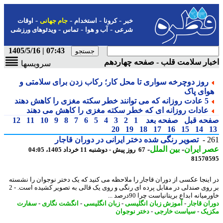
-
-
-
-
خبر
کرونا
استخدام
جام جهانی
اوقات
-
-
-
شرعی
آب و هوا
تماس
ویدئوهای ورزشی
07:43 | 1405/5/16
ار سلامت قلب - صفحه چهاردهم
سرویسها
روز دوچرخه سواری تا محل کار؛ رکاب زدن برای سلامتی و
وای پاک
5 عادت روزانه که می توانند خطر سکته مغزی را کاهش دهند
عادات روزانه ای که خطر سکته مغزی را کاهش می دهند
حه قبل
صفحه بعد
1
2
3
4
5
6
7
8
9
10
11
12
20
19
18
17
16
15
14
2
تصویر رنگی شده دختر ایرانی در دوران قاجار
 ایران
-
بین الملل
-
67 روز پیش - دوشنبه 11 خرداد 1405، 04:05
81570
اینجا عکسی از دوران قاجار را ملاحظه می کنید که یک دختر نوجوان را نشسته
بر روی صندلی در مقابل پرده ای رنگی و روی یک قالی به تصویر کشیده است. - 2
میانه ابداع بریتانیاست چرا 90درصد ...
ان قاجار
-
آموزش زبان انگلیسی
-
زبان انگلیسی
-
انگشت نگاری
-
سفارت
یک
-
سیاست خارجی
-
دختر نوجوان