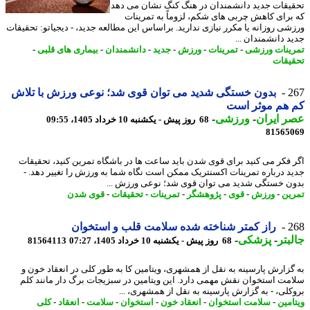
یقات جدید دانشمندان در هنگ کنگ نشان می دهد
برای کاهش چربی های شکم، لزوماً به تمرینات
شی روزانه یا مکرر نیازی ندارید. براساس این مطالعه جدید، - دیجیاتو: تحقیقات
د دانشمندان ...
ینات ورزشی
-
تمرینات
-
ورزش
-
جدید
-
دانشمندان
-
بیماری های قلبی
-
یقات
2
بدون خستگی شدید می توان قوی شد؛ نوعی ورزش با تلاش
 هم موثر است
 ایران
-
ورزشی
-
68 روز پیش - یکشنبه 10 خرداد 1405، 09:55
81565
 فکر می کنید برای قوی شدن باید ساعت ها در باشگاه تمرین کنید، تحقیقات
د درباره تمرینات اکسنتریک ممکن است نگاه شما به ورزش را تغییر دهد. -
ن خستگی شدید می توان قوی شد؛ نوعی ورزش ...
ین
-
ورزش
-
قوی
-
پژوهشگر
-
تمرینات
-
تحقیقات
-
قوی شدن
2
راز کمتر شناخته شده سلامت قلب و استخوان
بتر
-
پزشکی
-
68 روز پیش - یکشنبه 10 خرداد 1405، 07:27
81564113
گزارش پارسینه به نقل از همشهری، ویتامین کا به طور کلی در انعقاد خون و
مت استخوان نقش مهمی دارد. این ویتامین در سبزیجات برگ دار مانند کلم
کلی، - به گزارش پارسینه به نقل از همشهری، ...
امین
-
سلامت استخوان
-
انعقاد خون
-
استخوان
-
سلامت
-
انعقاد
-
کلی