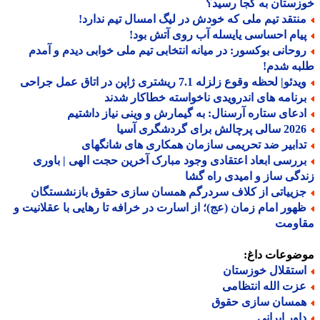
ستان به کجا رسید؟
نتقد تیم ملی که خودش در لیگ امسال تیم ندارد!
یام احساسی یایسله آب روی آتش بود!
وحانی بوکسور: در میانه انتخابی تیم ملی خوابی دیدم و آمدم
به شدم!
دئو| لحظه وقوع زلزله 7.1 ریشتری ژاپن در اتاق عمل جراحی
رنامه های اندرویدی ناخواسته خطاکار شدند
دعای ستاره آرسنال: به گیمارش و وینی نیاز داشتیم
الی پرچالش برای گردشگری آسیا
دابیر ضد تحریمی سازمان همکاری های شانگهای
ررسی ابعاد اعتقادی وجود مبارک آخرین حجت الهی | باوری
گی ساز و امیدی راه گشا
زییاتی از کلاف سردرگم همسان سازی حقوق بازنشستگان
هور امام زمان (عج)؛ از اسارت در خرافه تا رهایی با عقلانیت و
اومت
ضوعات داغ:
ستقلال خوزستان
زت الله انتظامی
مسان سازی حقوق
اور ایرانی