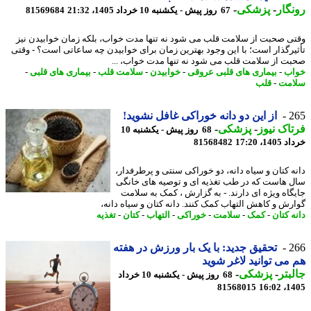
گار
-
پزشکی
-
67 روز پیش - یکشنبه 10 خرداد 1405، 21:32
81569684
ی صحبت از سلامت قلب می شود نه تنها مدت خواب، بلکه زمان خوابیدن نیز
یرگذار است؛ با این وجود بهترین زمان برای خوابیدن چه ساعاتی است؟ - وقتی
ت از سلامت قلب می شود نه تنها مدت خواب، ...
ب
-
بیماری های قلبی عروقی
-
خوابیدن
-
سلامت قلب
-
بیماری های قلبی
-
مت
-
قلب
2
از این دو دانه خوراکی غافل نشوید!
اک نیوز
-
پزشکی
-
68 روز پیش - یکشنبه 10
14، 17:20
81568482
ه کتان و سیاه دانه، دو خوراکی سنتی و پرطرفدار،
 هاست که در طب تغذیه ای و توصیه های خانگی
گاه ویژه ای دارند. - به گزارش ، کمک به سلامت
رش و کاهش التهاب کمک کنند. دانه کتان و سیاه دانه،
ه کتان
-
کمک
-
سلامت
-
خوراکی
-
التهاب
-
کتان
-
تغذیه
2
تحقیق جدید: با یک بار ورزش در هفته
می توانید لاغر شوید
بتر
-
پزشکی
-
68 روز پیش - یکشنبه 10 خرداد
81568015
1405