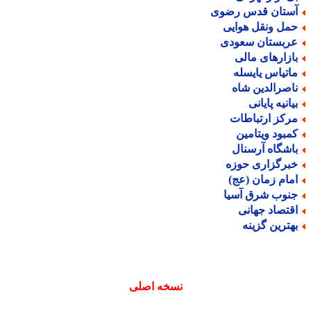
ستان قدس رضوی
مل ونقل هوایی
ربستان سعودی
ازارهای مالی
اتیاس یایسله
اصرالدین شاه
یانیه پایانی
رکز ارتباطات
مبود ویتامین
اشگاه آرسنال
برگزاری حوزه
مام زمان (عج)
نوب شرق آسیا
قتصاد جهانی
هترین گزینه
نسخه اصلی