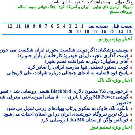
هانی سوم خواهند کرد. - 2 غریب آبادی: پاسخ ...
یکا
-
آزمون های نهایی
-
ایران و آمریکا
-
کرد
-
جنگ جهانی سوم
-
سلام
-
وهای مسلح
حه قبل
صفحه بعد
1
2
3
4
5
6
7
8
9
10
11
12
20
19
18
17
16
15
14
بار ویژه
روز نو
وسف پزشکیان: اگر دولت شکست بخورد، ایران شکست می خورد
یمت گذاری عجیب ایران خودرو؛ کارخانه از بازار جلو زد!
قای رضاییان؛ دیگر به شرافتت قسم نخور!
ویت دستور تعطیلی تنها مدرسه ایرانی را صادر کرد
اسخ قوه قضاییه به ادعای جنجالی درباره شهادت علی لاریجانی
بار ویژه
تک ناک
رخودروی ۲.۵ میلیون دلاری Blackbird هنسی رونمایی شد + تصویر
گوشی M8 Power پوکو با باتری ۸۰۰۰ میلی آمپرساعتی معرفی شد
تصویر
الگرد بلک هاوک به سکوی پرتاب پهپادهای رزمی تبدیل می شود
زرگ ترین نیروگاه خورشیدی ایران در این استان احداث می شود
ولکس واگن از سدان Jetta M6 رونمایی کرد
بار ویژه
تسنیم نیوز