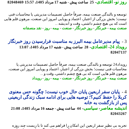
 نو
-
اقتصادی
-
25 ساعت پیش - شنبه 17 مرداد 1405، 15:57
82048469
عه و بالندگی صنعت بیمه، صرفاً حاصل تصمیمات مدیریتی یا محاسبات فنی
ت؛ بخش بزرگی از اعتبار، اعتماد و پویایی امروز این صنعت، مرهون قلم هایی
 که بی هیچ چشم داشتی، وقت و اندیشه ...
ت بیمه
-
خبرنگار
-
روز خبرنگار
-
صنعت
-
بیمه
-
روز
-
نقد منصفانه
پیام مدیرعامل بیمه البرز به مناسبت فرارسیدن روز خبرنگار
اد 24
-
اقتصادی
-
28 ساعت پیش - شنبه 17 مرداد 1405، 13:07
82047
رویداد24 توسعه و بالندگی صنعت بیمه، صرفاً حاصل تصمیمات مدیریتی یا
سبات فنی نیست؛ بخش بزرگی از اعتبار، اعتماد و پویایی امروز این صنعت،
ون قلم هایی است که بی هیچ چشم داشتی، وقت و ...
ت بیمه
-
خبرنگار
-
روز خبرنگار
-
صنعت
-
بیمه
-
روز
-
رویداد
پایان سفر اربعین پایان حال خوب نیست؛ چگونه حس معنوی
لا را حفظ کنیم؟؛ توصیه هایی برای ادامه سبک زندگی اربعینی
از بازگشت به خانه
یشه معاصر
-
سیاسی
-
44 ساعت پیش - جمعه 16 مرداد 1405، 21:08
82043
به بی نظیر سفر اربعین این امکان را فراهم می کند تا با زیست چند روزه