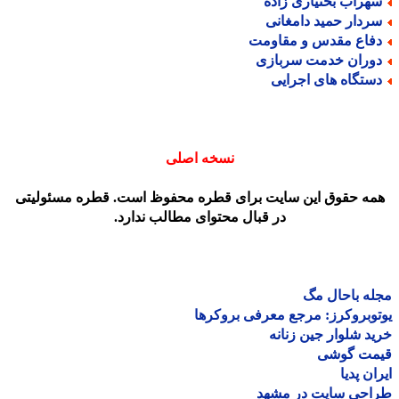
هراب بختیاری زاده
ردار حمید دامغانی
فاع مقدس و مقاومت
وران خدمت سربازی
ستگاه های اجرایی
نسخه اصلی
مه حقوق این سایت برای قطره محفوظ است. قطره مسئولیتی
در قبال محتوای مطالب ندارد.
ه باحال مگ
وبروکرز: مرجع معرفی بروکرها
د شلوار جین زنانه
مت گوشی
ان پدیا
احی سایت در مشهد