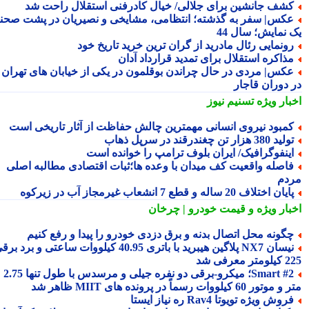
شف جانشین برای جلالی/ خیال کادرفنی استقلال راحت شد
کس| سفر به گذشته؛ انتظامی، مشایخی و نصیریان در پشت صحنه
 نمایش؛ سال 44
ونمایی رئال مادرید از گران ترین خرید تاریخ خود
ذاکره استقلال برای تمدید قرارداد آدان
کس| مردی در حال چراندن بوقلمون در یکی از خیابان های تهران
 دوران قاجار
بار ویژه
تسنیم نیوز
مبود نیروی انسانی مهمترین چالش حفاظت از آثار تاریخی است
ید 380 هزار تن چغندرقند در سرپل ذهاب
ینفوگرافیک/ ایران بلوف ترامپ را خوانده است
اصله واقعیت کف میدان با وعده ها؛ثبات اقتصادی مطالبه اصلی
دم
یان اختلاف 20 ساله و قطع 7 انشعاب غیرمجاز آب در زیرکوه
بار ویژه
و قیمت خودرو | چرخان
گونه محل اتصال بدنه و برق دزدی خودرو را پیدا و رفع کنیم
نیسان NX7 پلاگین هیبرید با باتری 40.95 کیلووات ساعتی و برد برقی
 معرفی شد
Smart #2؛ میکرو-برقی دو نفره جیلی و مرسدس با طول تنها 2.75
ور 60 کیلووات رسماً در پرونده های MIIT ظاهر شد
روش ویژه تویوتا Rav4 ره نیاز ایستا