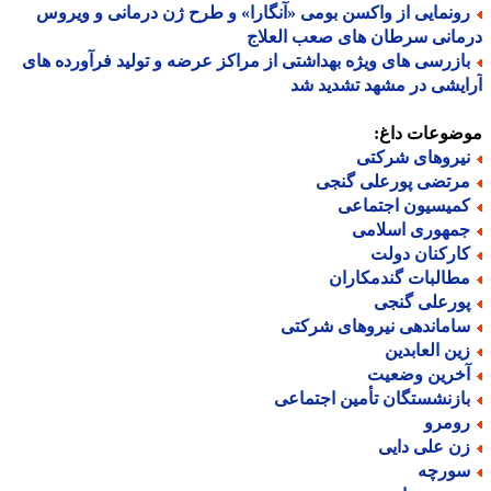
ونمایی از واکسن بومی «آنگارا» و طرح ژن درمانی و ویروس
انی سرطان های صعب العلاج
ازرسی های ویژه بهداشتی از مراکز عرضه و تولید فرآورده های
یشی در مشهد تشدید شد
ضوعات داغ:
یروهای شرکتی
رتضی پورعلی گنجی
میسیون اجتماعی
مهوری اسلامی
ارکنان دولت
طالبات گندمکاران
ورعلی گنجی
اماندهی نیروهای شرکتی
ین العابدین
خرین وضعیت
ازنشستگان تأمین اجتماعی
ومرو
ن علی دایی
ورچه