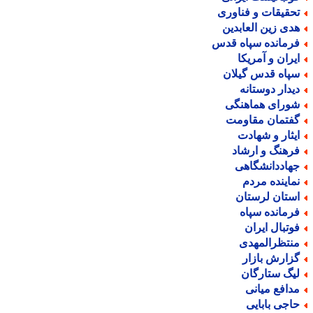
حقیقات و فناوری
دی زین العابدین
رمانده سپاه قدس
یران و آمریکا
پاه قدس گیلان
یدار دوستانه
ورای هماهنگی
فتمان مقاومت
یثار و شهادت
رهنگ و ارشاد
هاددانشگاهی
ماینده مردم
ستان لرستان
رمانده سپاه
وتبال ایران
نتظرالمهدی
زارش بازار
یگ ستارگان
دافع میانی
اجی بابایی