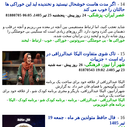
اگر مدت هاست خوشحال نیستید و نخندیده اید این خوراکی ها
تان را خوب می کند
 ایران
-
پزشکی
-
24 روز پیش - پنجشنبه 25 تیر 1405، 06:05
81880705
د تعجب کنید، اما ارتباط مستقیمی بین آنچه در معده می ریزیم و آنچه در قلب و
مان می گذرد وجود دارد. اگر روزهای زیادی است که سنگینی بی حوصلگی را
 شانه دارید و لبخند زدن برایتان سخت شده،
اکی ها
-
بی حوصلگی
-
سروتونین
-
خوراکی
-
خوب
-
ارتباط
-
لبخند
تاک شوی متفاوت الیکا عبدالرزاقی در
 است + جزییات
 آرا نیوز
-
فرهنگی
-
26 روز پیش - سه شنبه
81870543
کا عبدالرزاقی از علاقه خود برای ساخت یک برنامه
 وگومحور با فضای فان خبر داد. به گزارش
آرانیوز، الیکا عبدالرزاقی، بازیگر و مجری برنامه کودک شو ، از علاقه خود برای
ت یک برنامه ...
کا عبدالرزاقی
-
عبدالرزاقی
-
برنامه
-
برنامه کودک شو
-
برنامه کودک
-
الیکا
-
امه های تلویزیونی
فال حافظ متولدین هر ماه - جمعه 19
14