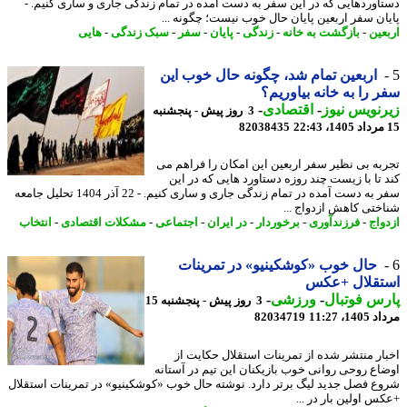
اوردهایی که در این سفر به دست آمده در تمام زندگی جاری و ساری کنیم. -
ان سفر اربعین پایان حال خوب نیست؛ چگونه ...
عین
-
بازگشت به خانه
-
زندگی
-
پایان
-
سفر
-
سبک زندگی
-
هایی
اربعین تمام شد، چگونه حال خوب این
 را به خانه بیاوریم؟
نویس نیوز
-
اقتصادی
-
3 روز پیش - پنجشنبه
82038435
به بی نظیر سفر اربعین این امکان را فراهم می
 تا با زیست چند روزه دستاورد هایی که در این
سفر به دست آمده در تمام زندگی جاری و ساری کنیم. - 22 آذر 1404 تحلیل جامعه
ختی کاهش ازدواج ...
واج
-
فرزندآوری
-
برخوردار
-
در ایران
-
اجتماعی
-
مشکلات اقتصادی
-
انتخاب
حال خوب «کوشکینیو» در تمرینات
تقلال +عکس
س فوتبال
-
ورزشی
-
3 روز پیش - پنجشنبه 15
1، 11:27
82034719
ار منتشر شده از تمرینات استقلال حکایت از
اع روحی روانی خوب بازیکنان این تیم در آستانه
ع فصل جدید لیگ برتر دارد. نوشته حال خوب «کوشکینیو» در تمرینات استقلال
س اولین بار در ...