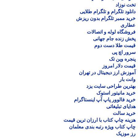
 نوزاد
لود تلگرام و تلگرام طلایی
د ممبر تلگرام بدون ریزش
اری
شگاه لوله و اتصالات
 زنده جام جهانی
مت طلا دست دوم
ر اچ پی
ره وین تک
ت دلار امروز
زش ارز دیجیتال در تهران
ت بار
رین طراحی سایت یزد
د مانیتور استوک
د فالوور پاپ آپ اینستاگرام
یای تبلیغاتی
ید سالت
نه چاپ کتاب با ارزان ترین قیمت
 کتاب ویژه رتبه بندی معلمان
موزیک