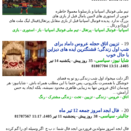
 ملی فوتبال اسپانیا و بارسلونا معمولا خاطره
ی از استوری های لامین یامال قبل از بازی های
گ ندارد. پدیده فوتبال اسپانیا قبل از بازی مقابل پرتغال(فینال لیگ ملت های
ا) و رئال ...
نیا
-
فوتبال اسپانیا
-
پرتغال
-
تیم ملی فوتبال اسپانیا
-
باز
-
استوری
-
بازی
تزیین اتاق حجله عروس داماد برای
اول زندگی؛ قشنگترین ایده های دیزاین
حال خوب
ا نیوز
-
سیاسی
-
35 روز پیش - یکشنبه 14 تیر
81807704
1405
 دلت میخواد اول شب زندگی رو تو یه فضای
گل با همسرت بگذرونی، پس حتما با این مطلب همراه باش. - شایانیوز- هر
مان اتاق عروس تنها به زیبایی ظاهری محدود نمیشه، بلکه ایجاد یه حس
مش، ...
ق
-
عروس
-
زندگی
-
تزیین
-
تخت
-
زندگی مشترک
-
رنگ
فال ابجد امروز جمعه 12 تیر ماه
بتر
-
سیاسی
-
38 روز پیش - پنجشنبه 11 تیر 1405، 11:17
81787567
 ابجد امروز متولدین فروردین ابجد فال شما: د ب ج اگر وسیله ای را گم کرده