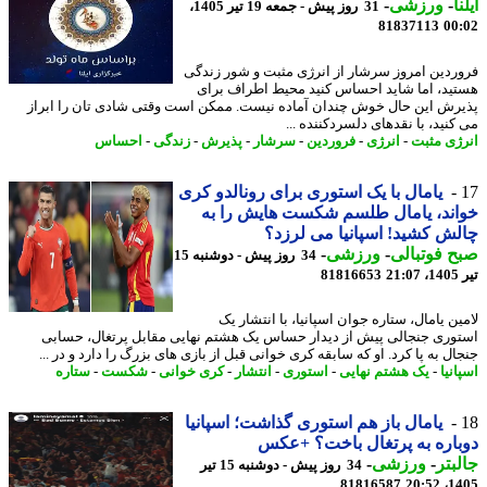
ا
-
ورزشی
-
31 روز پیش - جمعه 19 تیر 1405،
81837113
00
ردین امروز سرشار از انرژی مثبت و شور زندگی
ید، اما شاید احساس کنید محیط اطراف برای
رش این حال خوش چندان آماده نیست. ممکن است وقتی شادی تان را ابراز
کنید، با نقدهای دلسردکننده ...
ژی مثبت
-
انرژی
-
فروردین
-
سرشار
-
پذیرش
-
زندگی
-
احساس
یامال با یک استوری برای رونالدو کری
ند، یامال طلسم شکست هایش را به
ش کشید! اسپانیا می لرزد؟
 فوتبالی
-
ورزشی
-
34 روز پیش - دوشنبه 15
2
81816653
ن یامال، ستاره جوان اسپانیا، با انتشار یک
وری جنجالی پیش از دیدار حساس یک هشتم نهایی مقابل پرتغال، حسابی
ل به پا کرد. او که سابقه کری خوانی قبل از بازی های بزرگ را دارد و در ...
نیا
-
یک هشتم نهایی
-
استوری
-
انتشار
-
کری خوانی
-
شکست
-
ستاره
یامال باز هم استوری گذاشت؛ اسپانیا
اره به پرتغال باخت؟ +عکس
بتر
-
ورزشی
-
34 روز پیش - دوشنبه 15 تیر
81816587
1405