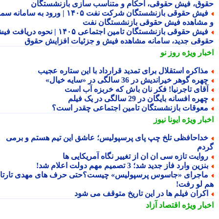
وق، فیش حقوقی، احکام و متناسب سازی بازنشستگان
فیش حقوقی بازنشستگان شرکت نفت ۱۴۰۵ | ورود به سامانه سما
مشاهده فیش حقوقی بازنشستگان نفت
فیش حقوقی بازنشستگان تامین اجتماعی ۱۴۰۵ | نحوه دریافت فیش
وقی جدید، سامانه مشاهده فیش و جزئیات افزایش حقوق
بار ویژه
روز نو
ذاکره استقلال برای تمدید قرارداد با این ستاره عجیب
هره گوهر خیراندیش در 36 سالگی در «سایه خیال»
قای تاجرنیا! فکر نان باش که خربزه آب است
هره افسانه بایگان در 29 سالگی در یک فیلم
عوقات بازنشستگان تامین اجتماعی چقدر است؟
بار ویژه
ایونا نیوز
داحافظی تلخ چپ پای پرسپولیس؛ عاشق این تیم هستم و برمی
دم
وایت تازه سی ان ان از تغییر نگاه آمریکایی ها
نزین وارد فاز جدید شد؛ 3 تصمیم مهم دولت اعلام شد!
اجرای «جاسوس پرسپولیس» چیست؟حتی حرف های مهدی تارتار
 لو رفت!
کران فیلم ها در این تاریخ متوقف می شود
بار ویژه
اقتصاد آزاد