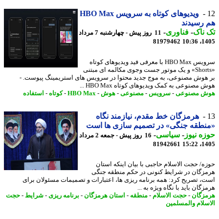
ویدیوهای کوتاه به سرویس HBO Max
رسیدند
ناک
-
فناوری
-
11 روز پیش - چهارشنبه 7 مرداد
81979462
1405
سرویس HBO Max با معرفی فید ویدیوهای کوتاه
«Shorts» و یک موتور جست وجوی مکالمه ای مبتنی
هوش مصنوعی، به موج جدید محتوا در سرویس های استریمینگ پیوست. -
مصنوعی به کمک ویدیوهای کوتاه HBO Max ...
ش مصنوعی
-
سرویس
-
مصنوعی
-
هوش
-
HBO Max
-
کوتاه
-
استفاده
هرمزگان خط مقدم، نیازمند نگاه
نطقه جنگی» در تصمیم سازی ها است
ه نیوز
-
سیاسی
-
16 روز پیش - جمعه 2 مرداد
81942661
1405
ه/ حجت الاسلام حاجبی با بیان اینکه استان
زگان در شرایط کنونی در حکم منطقه جنگی
، تصریح کرد: همه برنامه ریزی ها، اعتبارات و تصمیمات مسئولان برای
گان باید با نگاه ویژه به ...
زگان
-
حجت الاسلام
-
منطقه
-
استان هرمزگان
-
برنامه ریزی
-
شرایط
-
حجت
سلام والمسلمین