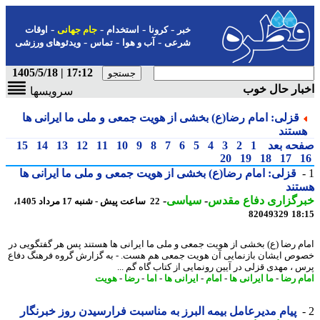
-
-
-
-
خبر
کرونا
استخدام
جام جهانی
اوقات
-
-
-
شرعی
آب و هوا
تماس
ویدئوهای ورزشی
17:12 | 1405/5/18
ار حال خوب
سرویسها
قزلی: امام رضا(ع) بخشی از هویت جمعی و ملی ما ایرانی ها
ستند
حه بعد
1
2
3
4
5
6
7
8
9
10
11
12
13
14
15
20
19
18
17
قزلی: امام رضا(ع) بخشی از هویت جمعی و ملی ما ایرانی ها
تند
رگزاری دفاع مقدس
-
سیاسی
-
22 ساعت پیش - شنبه 17 مرداد 1405،
82049329
18
م رضا (ع) بخشی از هویت جمعی و ملی ما ایرانی ها هستند پس هر گفتگویی در
ص ایشان بازنمایی آن هویت جمعی هم هست. - به گزارش گروه فرهنگ دفاع
 ، مهدی قزلی در آیین رونمایی از کتاب گاه گم ...
م رضا
-
ما ایرانی ها
-
امام
-
ایرانی ها
-
اما
-
رضا
-
هویت
پیام مدیرعامل بیمه البرز به مناسبت فرارسیدن روز خبرنگار