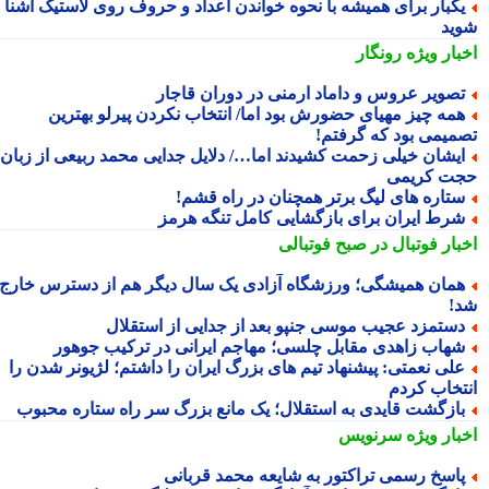
کبار برای همیشه با نحوه خواندن اعداد و حروف روی لاستیک آشنا
ید
بار ویژه
رونگار
صویر عروس و داماد ارمنی در دوران قاجار
مه چیز مهیای حضورش بود اما/ انتخاب نکردن پیرلو بهترین
میمی بود که گرفتم!
یشان خیلی زحمت کشیدند اما…/ دلایل جدایی محمد ربیعی از زبان
ت کریمی
تاره های لیگ برتر همچنان در راه قشم!
رط ایران برای بازگشایی کامل تنگه هرمز
بار فوتبال در صبح فوتبالی
مان همیشگی؛ ورزشگاه آزادی یک سال دیگر هم از دسترس خارج
!
ستمزد عجیب موسی جنپو بعد از جدایی از استقلال
هاب زاهدی مقابل چلسی؛ مهاجم ایرانی در ترکیب جوهور
لی نعمتی: پیشنهاد تیم های بزرگ ایران را داشتم؛ لژیونر شدن را
تخاب کردم
ازگشت قایدی به استقلال؛ یک مانع بزرگ سر راه ستاره محبوب
بار ویژه
سرنویس
اسخ رسمی تراکتور به شایعه محمد قربانی