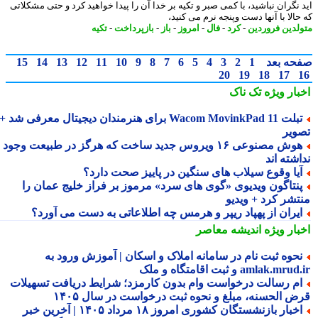
 نگران نباشید، با کمی صبر و تکیه بر خدا آن را پیدا خواهید کرد و حتی مشکلاتی
حالا با آنها دست وپنجه نرم می کنید،
لدین فروردین
-
کرد
-
فال
-
امروز
-
باز
-
بازپرداخت
-
تکیه
حه بعد
1
2
3
4
5
6
7
8
9
10
11
12
13
14
15
20
19
18
17
بار ویژه
تک ناک
تبلت Wacom MovinkPad 11 برای هنرمندان دیجیتال معرفی شد +
ویر
هوش مصنوعی ۱۶ ویروس جدید ساخت که هرگز در طبیعت وجود
شته اند
یا وقوع سیلاب های سنگین در پاییز صحت دارد؟
نتاگون ویدیوی «گوی های سرد» مرموز بر فراز خلیج عمان را
تشر کرد + ویدیو
یران از پهپاد ریپر و هرمس چه اطلاعاتی به دست می آورد؟
بار ویژه
اندیشه معاصر
حوه ثبت نام در سامانه املاک و اسکان | آموزش ورود به
amlak.mr و ثبت اقامتگاه و ملک
م رسالت درخواست وام بدون کارمزد؛ شرایط دریافت تسهیلات
ض الحسنه، مبلغ و نحوه ثبت درخواست در سال ۱۴۰۵
اخبار بازنشستگان کشوری امروز ۱۸ مرداد ۱۴۰۵ | آخرین خبر