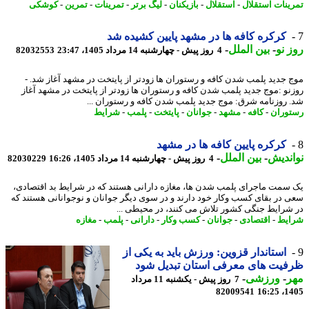
ینات استقلال
-
استقلال
-
بازیکنان
-
لیگ برتر
-
تمرینات
-
تمرین
-
کوشکی
کرکره کافه ها در مشهد پایین کشیده شد
 نو
-
بین الملل
-
4 روز پیش - چهارشنبه 14 مرداد 1405، 23:47
82032553
 جدید پلمب شدن کافه و رستوران ها زودتر از پایتخت در مشهد آغاز شد. -
نو :موج جدید پلمب شدن کافه و رستوران ها زودتر از پایتخت در مشهد آغاز
 روزنامه شرق: موج جدید پلمب شدن کافه و رستوران ...
وران
-
کافه
-
مشهد
-
جوانان
-
پایتخت
-
پلمب
-
شرایط
کرکره پایین کافه ‎ها در مشهد
ندیش
-
بین الملل
-
4 روز پیش - چهارشنبه 14 مرداد 1405، 16:26
82030229
سمت ماجرای پلمب شدن ها، مغازه دارانی هستند که در شرایط بد اقتصادی،
 در بقای کسب وکار خود دارند و در سوی دیگر جوانان و نوجوانانی هستند که
شرایط جنگی کشور تلاش می کنند، در محیطی ...
یط
-
اقتصادی
-
جوانان
-
کسب وکار
-
دارانی
-
پلمب
-
مغازه
استاندار قزوین: ورزش باید به یکی از
یت های معرفی استان تبدیل شود
ر
-
ورزشی
-
7 روز پیش - یکشنبه 11 مرداد
82009541
1405