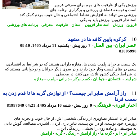
ش یکی از ظرفیت های مهم برای معرفی قزوین
 و توسعه فضاهای ورزشی و برگزاری برنامه های
شی می تواند به افزایش نشاط اجتماعی و حال خوب مردم کمک کند. -
اندار قزوین: ورزش باید به یکی ...
ین
-
ورزش
-
استاندار قزوین
-
استان
-
ظرفیت
-
معرفی
-
برنامه های ورزشی
کرکره پایین کافه ‎ها در مشهد
 ایران
-
بین الملل
-
7 روز پیش - یکشنبه 11 مرداد 1405، 09:10
82005
سمت ماجرای پلمب شدن ها، مغازه دارانی هستند که در شرایط بد اقتصادی،
 در بقای کسب وکار خود دارند و در سوی دیگر جوانان و نوجوانانی هستند که
شرایط جنگی کشور تلاش می کنند، در محیطی ...
یط
-
اقتصادی
-
جوانان
-
کسب وکار
-
دارانی
-
پلمب
-
مغازه
راز آرامش صابر ابر چیست؟ / از نوازش گربه ها تا قدم زدن به
ت فردا
ار فوری
-
فرهنگی
-
9 روز پیش - شنبه 10 مرداد 1405، 04:21
81997649
ر ابر با انتشار تصاویری از زندگی شخصی اش، از حال خوب و تجربه های
مره خود نوشت. او در این پست، تئاتر بازی کردن، آشپزی، مطالعه، گوش دادن
موسیقی و پیاده روی را بخشی از زندگی این ...
ر ابر
-
ابر
-
گربه ها
-
راز آرامش
-
زندگی
-
گربه
-
آرامش