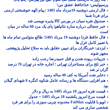
سپولیس: خداحافظ عشق من!
فال ارمنی دوشنبه 19مرداد ماه 1405 | پیام الهه خوشبختی ارمنی
ی فردا شما
ندوق نقره سیان در بورس کالا پذیره نویسی شد
خبر جنجالی درباره ساره نتانیاهو؛ پای یک مرد 60 ساله در میان
ت
فال حافظ فردا دوشنبه 19 مرداد 1405؛ طالع متولدین تمام ماه ها
تعبیر کامل غزل ها
یزدی: خبرنگاران برای تبیین حقایق باید به سلاح تحلیل پژوهشی
هز شوند
زییات ربوده شدن و قتل حمیدرضا رجب زاده
خبر تلخ برای مستاجران تهرانی ؛ اجاره خانه در تهران 70 درصد
ن تر شد
ایر نفت آمریکا به کف 40 ساله رسید
هم افزایی دستگاه ها و رسانه عامل شکوه کنگره 8 شهدای گیلان
مت نقره امروز 18 مرداد 1405 به ریال و دلار
مت مرغ امروز یکشنبه 18 مرداد 1405 + جدول
اوپو با قابلیت FatMax محدوده چربی سوزی را برای هر فرد
صی سازی می کند