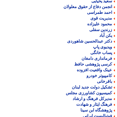
عید یحیایی
نجمن دفاع از حقوق معلولان
حمد طمراسی
دیریت قوی
حمود علیزاده
رندین سفلی
کن آباد
کتر عبدالحسین شاهوردی
یدیوی پاپ
ساب خانگی
رمانداری دامغان
رسی پژوهشی حافظ
ینک واقعیت افزوده
امپیوتر خودرو
اقرخانی
شکیل دولت جدید لبنان
میسیون کشاورزی مجلس
دیرکل فرهنگ و ارشاد
رهنگ ایثار و شهادت
ژوهشگاه ابن سینا
وتبالیست ایرانی