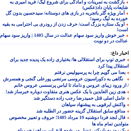
ازگشت به تمرینات و آمادگی برای شروع لیگ/ فرید امیری به
یعات پایان داد(عکس)
مار ویژه گلر باتجربه در بازی های دوستانه/ سیدحسین بدون گل
رده به لیگ رسید!
و یک ستاره بزرگ است/ حرف زدن از رودری بی احترامی به بقیه
ت!
خبر خوش واریز سود سهام عدالت در سال 1405 | واریز سود سهام
الت در دو نوبت
ار داغ:
بری توپ برای استقلالی ها/ بختیاری زاده یک پدیده جدید برای
قلال پیدا کرد
عدا می گویم چرا به پرسپولیس نرفتم
گاهی به دکوراسیون عروسی مرتضی پورعلی گنجی و همسرش
ز ورود زیبای عروس و داماد تا لباس پرنسسی عروس خانم
دی زین العابدین با یک عکس هنری متفاوت دوباره خبرساز شد!
امل اصلی قتل حمیدرضا رجب زاده دستگیر شد
اکنش ابرقویی به پیشنهاد سپاهان
دافع سابق استقلال گزینه حضور در الطلبه شد
فال ابجد فردا دوشنبه 19 مرداد 1405؛ حروف و تعبیر مخصوص
لدین تمام ماه ها
ک روز به بازیکنی تبدیل می شوم لایق این پیراهن/ چپ پای