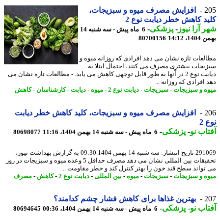
2
افزایش مصرف میوه و سبزیجات،
د کاهش خطر دیابت نوع 2
 آرا نیوز
-
پزشکی
-
6 ماه پیش - سه شنبه 14
، 14:12
80700156
لعات تازه نشان می دهد افرادی که روزانه میوه و
یجات بیشتری مصرف می کنند، احتمال ابتلا به
دیابت نوع 2 در آنها به طور قابل توجهی کاهش می یابد. - مطالعات تازه نشان می
افرادی که روزانه ...
ه و سبزیجات
-
سبزیجات
-
دیابت نوع 2
-
میوه
-
دیابت
-
کارشناسان
-
کاهش
2
افزایش مصرف میوه و سبزیجات، کلید کاهش خطر دیابت
2
اب نو
-
پزشکی
-
6 ماه پیش - سه شنبه 14 بهمن 1404، 11:16
80698077
291069 تاریخ انتشار: سه شنبه 14 بهمن 1404 09:30 به گزارش بهداشت نیوز،
تحقیقات بین المللی نشان می دهد مصرف حداقل 5 وعده میوه و سبزیجات در روز
تواند سطح قند خون را بهتر کنترل کند و خطر مقاومت ...
ه و سبزیجات
-
سبزیجات
-
میوه
-
بین المللی
-
دیابت نوع 2
-
کاهش
-
مصرف
2
بهترین غذاها برای کاهش فشار چشم کدامند؟
اب نو
-
پزشکی
-
6 ماه پیش - سه شنبه 14 بهمن 1404، 00:36
80694645