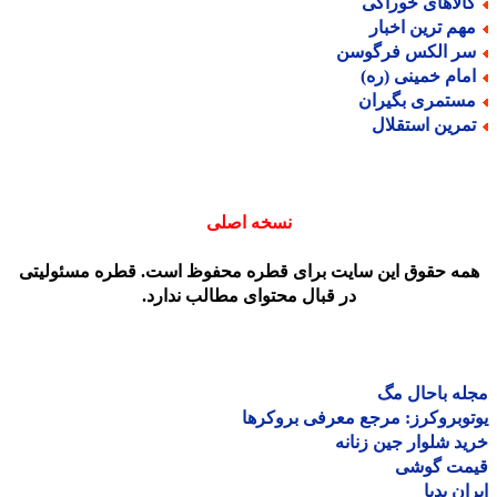
الاهای خوراکی
هم ترین اخبار
ر الکس فرگوسن
مام خمینی (ره)
ستمری بگیران
مرین استقلال
نسخه اصلی
مه حقوق این سایت برای قطره محفوظ است. قطره مسئولیتی
در قبال محتوای مطالب ندارد.
ه باحال مگ
وبروکرز: مرجع معرفی بروکرها
د شلوار جین زنانه
مت گوشی
ان پدیا