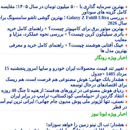
بهترین سرمایه گذاری با ۵۰۰ میلیون تومان در سال ۱۴۰۵؛ مقایسه
مل گزینه های سودآور
بررسی Galaxy Z Fold8 Ultra ؛ بهترین گوشی تاشو سامسونگ برای
2026
هترین موتور برق برای کامپیوتر چیست؟ + راهنمای کامل خرید
اتری سیلیکون کربن چیست؟ + بررسی نحوه عملکرد، مزایا و
ایب
ینک آفتابی هوشمند چیست؟ + راهنمای کامل خرید و معرفی
ترین مدل ها
بار ویژه
رونگار
تغییر تند قیمت محصولات ایران خودرو و سایپا امروز پنجشنبه 15
1405 +جدول
شدار بانک جهانی؛ هوش مصنوعی هم فرصت است، هم ریسک
ای اقتصادهای درحال توسعه
دپای هوش مصنوعی در ترورهای هدفمند؛ از هنیه تا جنگ 40 روزه
نتقاد گاردین از «دیپلماسی کودکستانی» ترامپ در برابر ایران
عمتی، تنها لژیونر ملی پوش مدیون جام جهانی!/ ایرانی ترین تیم آسیا
 قطر
بار ویژه
ایونا نیوز
شدار؛ تب ال نینو زمین را خواهد سوزاند!