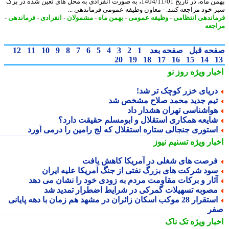
بهمن ماه، در تاریخ 1404/11/01، به صورت انفرادی به محل های تعین شده در برگ
 خود مراجعه کنند. - معاون وظیفه عمومی فرماندهی ...
اندهی انتظامی
-
وظیفه عمومی
-
بهمن ماه
-
مشمولان
-
انفرادی
-
فرماندهی
-
جعه
حه قبل
صفحه بعد
1
2
3
4
5
6
7
8
9
10
11
12
20
19
18
17
16
15
14
بار ویژه
روز نو
ریای خزر کوچک تر شد!
یم جدید محمد صلاح مشخص شد
واشناسی تهران هشدار داد
ایعه همکاری استقلال و ابومسلم حقیقت دارد؟
ستوری جنجالی ستاره استقلال که لج رامین را درمی آورد
بار ویژه
تسنیم نیوز
رصت های شغلی در آمریکا کاهش یافت
ود شرکت های بزرگ نفتی از جنگ آمریکا علیه ایران
ثار و برکات مقاومت مردم به زودی خود را نشان می دهد
صوبه تسهیلات گمرکی در شرایط اضطرار تمدید شد
استقرار 28 موکب اسکان زائران در مشهد هم زمان با دهه پایانی
ر
بار ویژه
تک ناک