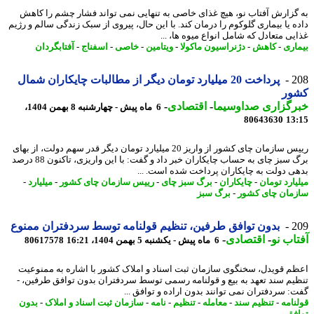
گزارش آفتاب نو، هیچ غذای خاصی به تنهایی نمی تواند فشار چشم را کاهش
ه یا بیماری گلوکوم را درمان کند. با این حال، پیروی از سبک زندگی سالم و رژیم
یی متعادل که شامل انواع میوه ها، ...
اری
-
کاهش
-
دژنراسیون ماکولا
-
ویتامین
-
خاصی
-
اسفناج
-
آفتابگردان
2
پرداخت 20 میلیارد تومان دیگر از مطالبات چایکاران شمال
ور
رگزاری صداوسیما
-
اقتصادی
-
6 ماه پیش - چهارشنبه 8 بهمن 1404،
80643630
13
رییس سازمان چای کشور از واریز 20 میلیارد تومان دیگر قدر سهم دولت، از بهای
برگ سبز چای به حساب چایکاران خبر داد و گفت: با این واریزی، تاکنون 88 درصد
ی دولت به چایکاران پرداخت شده است. ...
یارد تومان
-
چایکاران
-
برگ سبز چای
-
رییس سازمان چای کشور
-
میلیارد
-
مان چای کشور
-
برگ سبز
2
بدون توافق طرفین، تنظیم قولنامه توسط سردفتران ممنوع
اب نو
-
اقتصادی
-
6 ماه پیش - یکشنبه 5 بهمن 1404، 16:21
80617578
م قویدل، سخنگوی سازمان ثبت اسناد و املاک کشور با اشاره به ممنوعیت
یم سند تعهد به بیع و قولنامه رسمی توسط سردفتران بدون توافق طرفین، -
: سردفتران نمی توانند بدون اراده و توافق ...
نامه
-
تنظیم سند
-
معامله
-
تنظیم
-
نامه
-
سازمان ثبت اسناد و املاک
-
بدون