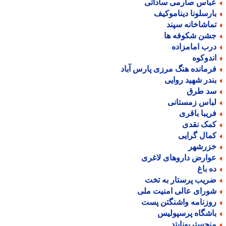
باس صارمی ساداتی
ارسلونا دیناموکیف
ماشاخانه سپند
شن شکوفه ها
رب امامزاده
ندوکوه
رمانده هنگ مرزی پارس آباد
ندر شهید روایی
د طرق
باس زمستانی
ریبا باقری
مک نقدی
مال گرایی
زرشهر
وارض داروهای لاغری
ه باغ
ریب پرستار به تخت
ورای عالی امنیت ملی
وزنامه واشنگتن پست
اشگاه پرسپولیس
نچستریونایتد