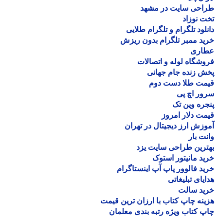
احی سایت در مشهد
 نوزاد
لود تلگرام و تلگرام طلایی
د ممبر تلگرام بدون ریزش
اری
شگاه لوله و اتصالات
 زنده جام جهانی
مت طلا دست دوم
ر اچ پی
ره وین تک
ت دلار امروز
زش ارز دیجیتال در تهران
ت بار
رین طراحی سایت یزد
د مانیتور استوک
د فالوور پاپ آپ اینستاگرام
یای تبلیغاتی
ید سالت
نه چاپ کتاب با ارزان ترین قیمت
 کتاب ویژه رتبه بندی معلمان