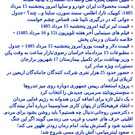
قیمت محصولات ایران خودرو و سایپا امروز پنجشنبه 15 مرداد
 سورن، ساینا و... چند؟ +جدول
وانی که در درگیری نابینا شد، قصاص چشم خواست
مت لیر ترکیه امروز پنجشنبه 15 مرداد 1405
فیلم های سینمایی آخر هفته تلویزیون (15 و 16 مرداد 1405) +
صه داستان و زمان پخش
مت دلار و قیمت یورو امروز پنجشنبه 15 مرداد 1405 + جدول
عات 15 مردادماه خراسان رضوی/بازار ساعت به وقت پکن
وزیر بهداشت برای تکمیل بیمارستان 17 شهریور برازجان
ورات ویژه صادر کرد
حضور حدود 25 هزار نفری شرکت کنندگان جاماندگان اربعین در
لای ایران
روژه استعفای رییس جمهوری دوباره روی میز تندروها
نچستریونایتد سرمربی جدیدش را انتخاب کرد
ک دلیل تازه برای اضافه کردن هندوانه به رژیم غذایی مردان
نتقاد فرهیختگان از پنهان کاری صداوسیما درباره آمار بینندگان
کترحسن روحانی:دنبال چه هستیم؟ باید روشن بشود برای مردم.
یتی حرف های عجیب و غریب می زنندمی گویند اگر این جنگ
ید شود و گسترش بیابد، امام زمان زودتر ظهور می کند!
عود اینترمیامی: آتش بازی مسی شروع شد!