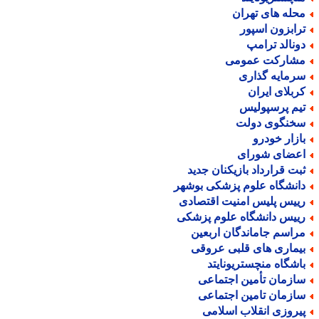
حله های تهران
رابزون اسپور
ونالد ترامپ
شارکت عمومی
رمایه گذاری
ربلای ایران
یم پرسپولیس
خنگوی دولت
ازار خودرو
عضای شورای
بت قرارداد بازیکنان جدید
انشگاه علوم پزشکی بوشهر
ییس پلیس امنیت اقتصادی
ییس دانشگاه علوم پزشکی
راسم جاماندگان اربعین
یماری های قلبی عروقی
اشگاه منچستریونایتد
ازمان تأمین اجتماعی
ازمان تامین اجتماعی
یروزی انقلاب اسلامی