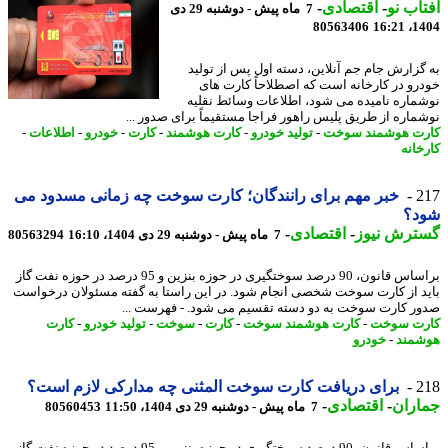
اب نو
-
اقتصادی
-
7 ماه پیش - دوشنبه 29 دی
80563406
1404
گزارش جام جم آنلاین، دسته اول پس از تولید
رو در کارخانه است که اصطلاحاً کارت های
ماره نامیده می شود، اطلاعات وسائط نقلیه
ماره از طریق پلیس راهور فراجا مستقیماً برای صدور ...
ت هوشمند سوخت
-
تولید خودرو
-
کارت هوشمند
-
کارت
-
خودرو
-
اطلاعات
-
خانه
2
خبر مهم برای رانندگان؛ کارت سوخت چه زمانی مسدود می
د؟
ترش نیوز
-
اقتصادی
-
7 ماه پیش - دوشنبه 29 دی 1404، 16:10
80563294
براساس قانون، 90 درصد سوختگیری در حوزه بنزین و 95 درصد در حوزه نفت گاز
د از کارت سوخت شخصی انجام شود. در این راستا به گفته مسئولان درخواست
ر کارت سوخت به دو دسته تقسیم می شود. - فهرست ...
ت سوخت
-
کارت هوشمند سوخت
-
کارت
-
سوخت
-
تولید خودرو
-
کارت
مند
-
خودرو
2
برای دریافت کارت سوخت المثنی چه مدارکی لازم است؟
اران
-
اقتصادی
-
7 ماه پیش - دوشنبه 29 دی 1404، 11:50
80560453