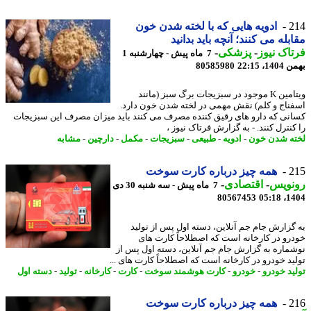
2
ادویه هایی که با لخته شدن خون
بله می کنند؛ آنچه باید بدانید
اک نیوز
-
پزشکی
-
7 ماه پیش - چهارشنبه 1
، 22:15
80585980
ویتامین K موجود در سبزیجات برگ سبز (مانند
ناج و کلم) نقش مهمی در لخته شدن خون دارد.
نی که دارو های رقیق کننده مصرف می کنند باید میزان مصرف این سبزیجات
نترل کنند. - به گزارش فرتاک نیوز ،
ه شدن خون
-
ادویه
-
طبیعی
-
سبزیجات
-
مکمل
-
دارچین
-
مشابه
2
همه چیز درباره کارت سوخت
نویس
-
اقتصادی
-
7 ماه پیش - سه شنبه 30 دی
80567453
1404
گزارش جام جم آنلاین، دسته اول پس از تولید
رو در کارخانه است که اصطلاحاً کارت های
ماره به گزارش جام جم آنلاین، دسته اول پس از
ید خودرو در کارخانه است که اصطلاحاً کارت های ...
ید خودرو
-
خودرو
-
کارت هوشمند سوخت
-
کارت
-
کارخانه
-
تولید
-
دسته اول
2
همه چیز درباره کارت سوخت