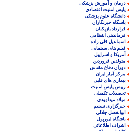
رمان و آموزش پزشکی
لیس امنیت اقتصادی
انشگاه علوم پزشکی
اشگاه خبرنگاران
رارداد بازیکنان
رماندهی انتظامی
سماعیل قلی زاده
یلم های سینمایی
مریکا و اسراییل
تولدین فروردین
وران دفاع مقدس
رکز آمار ایران
یماری های قلبی
ییس پلیس امنیت
حصیلات تکمیلی
یلاد میداوودی
برگزاری تسنیم
بوالفضل جلالی
اشگاه لیورپول
شراف اطلاعاتی