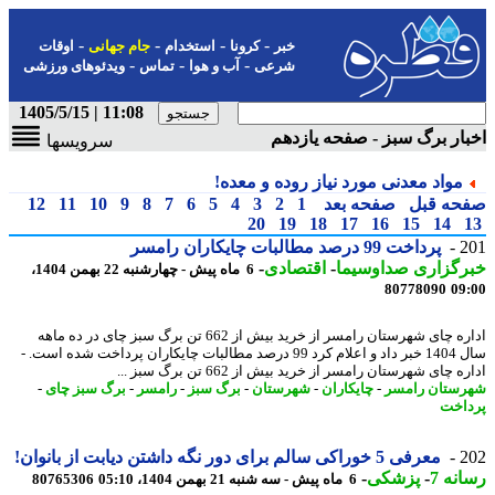
-
-
-
-
خبر
کرونا
استخدام
جام جهانی
اوقات
-
-
-
شرعی
آب و هوا
تماس
ویدئوهای ورزشی
11:08 | 1405/5/15
ار برگ سبز - صفحه یازدهم
سرویسها
مواد معدنی مورد نیاز روده و معده!
حه قبل
صفحه بعد
1
2
3
4
5
6
7
8
9
10
11
12
20
19
18
17
16
15
14
2
پرداخت 99 درصد مطالبات چایکاران رامسر
رگزاری صداوسیما
-
اقتصادی
-
6 ماه پیش - چهارشنبه 22 بهمن 1404،
80778090
09
اداره چای شهرستان رامسر از خرید بیش از 662 تن برگ سبز چای در ده ماهه
سال 1404 خبر داد و اعلام کرد 99 درصد مطالبات چایکاران پرداخت شده است. -
ه چای شهرستان رامسر از خرید بیش از 662 تن برگ سبز ...
ستان رامسر
-
چایکاران
-
شهرستان
-
برگ سبز
-
رامسر
-
برگ سبز چای
-
اخت
2
معرفی 5 خوراکی سالم برای دور نگه داشتن دیابت از بانوان!
نه 7
-
پزشکی
-
6 ماه پیش - سه شنبه 21 بهمن 1404، 05:10
80765306