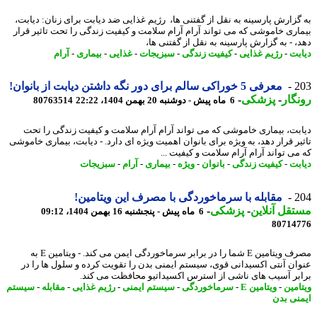
گزارش پارسینه به نقل از گفتنی ها، رژیم غذایی ضد دیابت برای زنان: دیابت،
اری خاموشی که می تواند آرام آرام سلامت و کیفیت زندگی را تحت تاثیر قرار
، - به گزارش پارسینه به نقل از گفتنی ها،
بت
-
رژیم غذایی
-
کیفیت زندگی
-
سبزیجات
-
غذایی
-
بیماری
-
آرام
2
معرفی 5 خوراکی سالم برای دور نگه داشتن دیابت از بانوان!
گار
-
پزشکی
-
6 ماه پیش - دوشنبه 20 بهمن 1404، 22:22
80763514
بت، بیماری خاموشی که می تواند آرام آرام سلامت و کیفیت زندگی را تحت
یر قرار دهد، به ویژه برای بانوان اهمیت ویژه ای دارد. - دیابت، بیماری خاموشی
می تواند آرام آرام سلامت و کیفیت ...
بت
-
کیفیت زندگی
-
بانوان
-
ویژه
-
بیماری
-
آرام
-
سبزیجات
2
مقابله با سرماخوردگی با مصرف این ویتامین!
قل آنلاین
-
پزشکی
-
6 ماه پیش - پنجشنبه 16 بهمن 1404، 09:12
80714
مصرف ویتامین E شما را در برابر سرماخوردگی ایمن می کند. - ویتامین E به
ان آنتی اکسیدانی قوی، سیستم ایمنی بدن را تقویت کرده و سلول ها را در
بر آسیب های ناشی از استرس اکسیداتیو محافظت می کند.
امین
-
ویتامین E
-
سرماخوردگی
-
سیستم ایمنی
-
رژیم غذایی
-
مقابله
-
سیستم
نی بدن