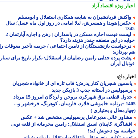
بار ویژه
اقتصاد آزاد
اکنش فریادشیران به شایعه همکاری استقلال و ابومسلم
کس| هویدا و همسرش، لیلا امامی در روز اول ماه عسل؛ سال
13
لیست قیمت اجاره مسکن در پاسداران | رهن و اجاره آپارتمان 2
ابه در این منطقه چقدر هزینه دارد؟
رخواست بازنشستگان از تامین اجتماعی / جریمه تأخیر معوقات را
 بپردازید
شت پرده جدایی رامین رضاییان از استقلال/ تکرار تاریخ برای ستاره
تبال ایران
ار داغ:
اسمین شجریان کنار پدرش؛ قاب تازه ای از خانواده شجریان
سپولیس در آستانه جذب 3 بازیکن جدید
جدول قطعی برق شهرکرد، بروجن و لردگان امروز 15 مرداد
1405 +برنامه خاموشی فلارد، فارسان، کوهرنگ، فرخشهر و...
ارمحال و بختیاری )
شاور عالی مدیرعامل پرسپولیس مشخص شد + عکس
فشاگری کاپیتان اسبق استقلال: رامین محرمانه از قلعه نویی
سته بود دعوتش کند!
عیین تکلیف پنجره نقل وانتقالات استقلال با بیانیه شبانه