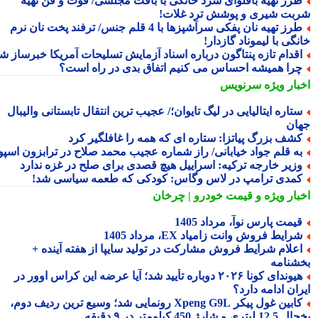
رز تهیه باقلوای سرد خانگی با بافت مجلسی/ فوت و فن تهیه
بت شیری و پوشش ترد غلات!
طرز تهیه نان پفکی سرآشپزها با 4 قلم جنس/ ترفند پخت نان نرم
گی با لیموناد گازدار!
قدام تازه پنتاگون درباره اسناد آزمایش تسلیحات آمریکا خبرساز شد
را همیشه احساس می کنیم اتفاق بدی در راه است؟
بار ویژه
سرنویس
تاره ایتالیایی در لیگ تایوان؛/ عجیب ترین انتقال تابستانی والیبال
ان
شف بزرگ پیاتزا: ستاره ای که همه را غافلگیر کرد
ه قلم جواد خیابانی/ راز شماره عجیب محمد صلاح در ترابزون اسپور
زیر خارجه ترکیه: اسراییل هیچ قصدی برای صلح در غزه ندارد
مدی ترامپ در لاس وگاس: کودکی که طعمه سیاسی شد!
بار ویژه
و قیمت خودرو | چرخان
یمت پارس نوآ، مرداد 1405
رایط فروش وانت زامیاد EX، مرداد 1405
علام شرایط فروش مشارکت در تولید سایپا از هفته آینده +
شنامه
هیوندای کونا ۲۰۲۶ دوباره تأیید شد؛ آیا عرضه این کراس اوور در
ان ادامه دارد؟
کابین غول پیکر Xpeng G9L رونمایی شد؛ وسیع ترین ردیف دوم،
ری و شارژ 450 کیلومتر در ۹ دقیقه