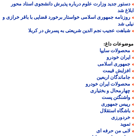
ستور جدید وزارت علوم درباره پذیرش دانشجوی استاد محور
اغ شد
وزنامه جمهوری اسلامی خواستار برخورد قضایی با باقر خرازی و
ی شد
باهت عجیب نجم الدین شریعتی به پسرش در کربلا
ضوعات داغ:
حصولات سایپا
یران خودرو
مهوری اسلامی
فزایش قیمت
اماندگان اربعین
حصولات ایران خودرو
هارمحال و بختیاری
اشنگتن پست
ییس جمهوری
اشگاه استقلال
ردورزی
موید
ابی من حرفه ای