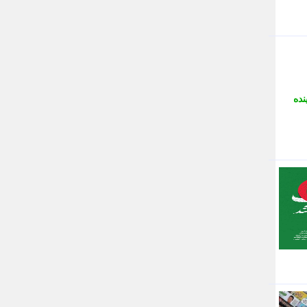
جام جم
جدید پرس
جماران
جوان ایرانی
جهان مانا
جهان نگر
جهان نیوز
نده
چطور
چمپیونات
چمدون
چه خبر
حادثه 24
حرف تو
حوادث پلاس
حوزه نیوز
خبر آنلاین
خبر جنوب
خبر سیاسی
خبر گردون
خبر ورزشی
خبرجو