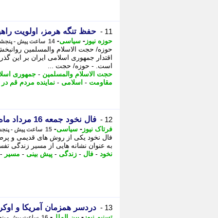
حفظ تنگه هرمز، اولویت را
11 -
-
-
حوزه نیوز
سیاسی
14 ساعت پیش - پنجشنبه 15 مرداد 1405، 15:47
حوزه/ حجت الاسلام والمسلمین روانبخش 
اقتدار جمهوری اسلامی ایران بر این گذ
است. - حوزه/ حجت ...
حجت الاسلام والمسلمین
-
جمهوری اسلا
مقاومت
-
اسلامی
-
نماینده مردم قم د
فال نخود جمعه 16 مرداد ماه 1405 | رازهای امروز در دانه های نخود
12 -
-
-
فرتاک نیوز
سیاسی
15 ساعت پیش - پنجشنبه 15 مرداد 1405، 15:10
فال نخود یکی از روش های قدیمی و پرطرف
به عنوان نشانه هایی از مسیر زندگی تفسی
نخود
-
فال
-
زندگی
-
پیش بینی
-
مسیر
-
دردسر همزمان آمریکا و اوکر
13 -
-
-
تسنیم نیوز
بین الملل
16 ساعت پیش - پنجشنبه 15 مرداد 1405، 14:20