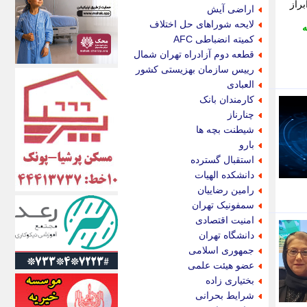
اکونیوز
براز
اراضی آیش
الف
لایحه شوراهای حل اختلاف
ه
انتشار آنلاین
کمیته انضباطی AFC
اندیشه قرن
قطعه دوم آزادراه تهران شمال
اندیشه معاصر
رییس سازمان بهزیستی کشور
اندیشه ها
العبادی
انرژی پرس
کارمندان بانک
ای استخدام
چنارناز
ایتنا
شیطنت بچه ها
ایراف
بارو
ایران آرت
استقبال گسترده
ایران آنلاین
دانشکده الهیات
ایران زندگی
رامین رضاییان
ایران فوری
سمفونیک تهران
ایرانی روز
امنیت اقتصادی
ایرانیتال
دانشگاه تهران
ایرنا
جمهوری اسلامی
ایسکانیوز
عضو هیئت علمی
ایسنا
بختیاری زاده
ایکنا
شرایط بحرانی
ایلنا