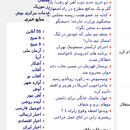
معلمان
دو خرید جدید ذوب آهن لو رفت/ یک
رز موزیک
گلر و یک مدافع مطرح در راه اصفهان
خدمات مرکزی بوش
کنایه تند عضو هیئت رییسه مجلس به
منابع خبری
سخنگوی وزارت خارجه؛ «سخنگو
هستید نه سخن نگو!»
55 آنلاین
منتقد تیم ملی که خودش در لیگ
6 صبح
امسال تیم ندارد!
9 صبح
اجرای ارکستر سمفونیک تهران
آرمان ملی
م کرد
برنامه های اندرویدی ناخواسته
آریا
خطاکار شدند
آشکار
پرستار قهرمان در مسیر نجات دختر
آفتاب
جوان مجروح شد
آفتاب نو
وینیسیوس به رکورد رونالدو رسید
آوازه شهر
ماجراجویی آمریکا در هرمز و اقتصاد
آوش
«آسه آن»
آهن نیوز
چهار ماسک خانگی برای داشتن
آینده روشن
اه استقلال
موهای نرم و شفاف
اتومبیل فارسی
ویدئو| لحظه وقوع زلزله 7.1
اخبار ارسالی
ریشتری ژاپن در اتاق عمل جراحی
اخبار اقتصادی
اخبار ایران
موضوعات داغ: