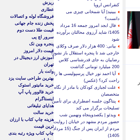
ریزش
کنفرانس اروپا
عطاری
ببینید| آیا شمخانی چیزی می
فروشگاه لوله و اتصالات
دانست؟
پخش زنده جام جهانی
فال ابجد امروز جمعه 16 مرداد
قیمت طلا دست دوم
1405/ شاید آرزوی محالتان برآورده
سرور اچ پی
شود
پنجره وین تک
بیانی: 400 هزار دلار صرف وکلای
قیمت دلار امروز
خارجی شد تا پنجره استقلال باز نشود/
آموزش ارز دیجیتال در
رضاییان به جای قدرشناسی کلاس
تهران
200 میلیارد تومانی گذاشت
وانت بار
آیا احمد نور خیال پرسپولیسی ها را
بهترین طراحی سایت یزد
راحت کرد؟ (عکس)
ز
خرید مانیتور استوک
علت لجبازی کودکان با مادر از نگاه
خرید فالوور پاپ آپ
متخصصان
اینستاگرام
پنتاگون جلسه اضطراری برای تأمین
هدایای تبلیغاتی
تسلیحات برگزار می کند
خرید سالت
ویدئو | یکصدوپنجاه ونهمین شب
هزینه چاپ کتاب با ارزان
حضور مردم مشهد در خیابان | روایت
ترین قیمت
مردم از ایران پس از جنگ (15 مرداد
چاپ کتاب ویژه رتبه بندی
1405)