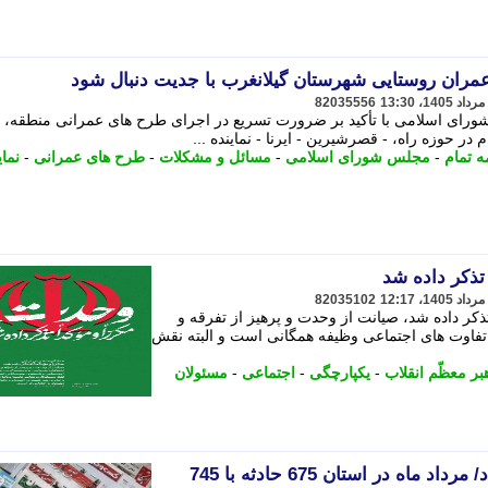
عمران روستایی شهرستان گیلانغرب با جدیت دنبال شود
82035556
ورای اسلامی با تأکید بر ضرورت تسریع در اجرای طرح های عمرانی منطقه،
در حوزه راه، - قصرشیرین - ایرنا - نماینده ...
ه تمام
-
مجلس شورای اسلامی
-
مسائل و مشکلات
-
طرح های عمرانی
-
نمای
 تذکر داده شد
82035102
ً تذکر داده شد، صیانت از وحدت و پرهیز از تفرقه و
تفاوت های اجتماعی وظیفه همگانی است و البته نقش
بر معظّم انقلاب
-
یکپارچگی
-
اجتماعی
-
مسئولان
مطبوعات همدان در 15 مرداد/ مرداد ماه در استان 675 حادثه با 745