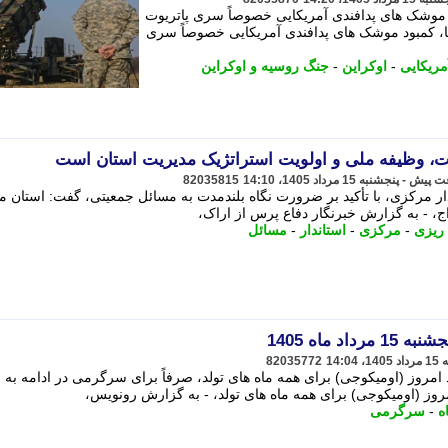
 موشک های پدافندی آمریکایی خصوصاً سری پاتریوت
، کمبود موشک های پدافندی آمریکایی خصوصاً سری
مریکایی
-
اوکراین
-
جنگ روسیه و اوکراین
یت، وظیفه ملی و اولویت استراتژیک مدیریت استان است
82035815
ار مرکزی، با تأکید بر ضرورت نگاه بلندمدت به مسائل جمعیتی، گفت: استان 
اج، - به گزارش خبرنگار دفاع پرس از اراک،
 ریزی
-
مرکزی
-
استاندار
-
مسائل
 ماه 1405
82035772
مروز (اومیکوجی) برای همه ماه های تولد، صرفاً برای سرگرمی در ادامه به
وز (اومیکوجی) برای همه ماه های تولد، - به گزارش رونویس،
ه
-
سرگرمی