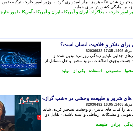
عتر باز شدن تنگه هرمز ابراز امیدواری کرد. - وزیر امور خارجه ترکیه ضمن ا
مز، بر آمادگی کشورش برای حمایت ...
ر امور خارجه
-
مذاکرات ایران و آمریکا
-
ایران و آمریکا
-
آمریکا
-
امور خارج
برای تفکر و خلاقیت انسان است؟
82036932
ای جدایی ناپذیر زندگی روزمره تبدیل شده و
نند جست وجوی اطلاعات، تولید محتوا و حل مسائل از
حتوا
-
مصنوعی
-
استفاده
-
یکی از
-
تولید
آدم های شرور و طبیعت وحشی در «شب گراز»
82036482
ها را کتاب های فانتزی و وحشت تسخیر کرده، شاید
 هویتی و مشکلات ارتباطی و آینده باشند. - تقابل دو
ندگی
-
برادر
-
طبیعت