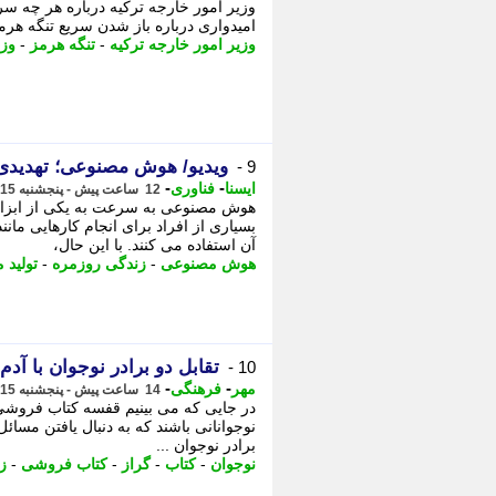
وزیر امور خارجه ترکیه درباره هر چه سری
امیدواری درباره باز شدن سریع تنگه هر
وزیر امور خارجه ترکیه
-
تنگه هرمز
-
وزی
ویدیو/ هوش مصنوعی؛ تهدیدی 
9 -
-
-
ایسنا
فناوری
12 ساعت پیش - پنجشنبه 15 مرداد 1405، 17:35
هوش مصنوعی به سرعت به یکی از ابزاره
بسیاری از افراد برای انجام کارهایی ما
آن استفاده می کنند. با این حال،
هوش مصنوعی
-
زندگی روزمره
-
تولید م
تقابل دو برادر نوجوان با 
10 -
-
-
مهر
فرهنگی
14 ساعت پیش - پنجشنبه 15 مرداد 1405، 16:05
در جایی که می بینیم قفسه کتاب فروشی 
نوجوانانی باشند که به دنبال یافتن مسائل
برادر نوجوان ...
نوجوان
-
کتاب
-
گراز
-
کتاب فروشی
-
ز