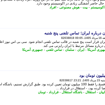
 حال حاضر آشفتگی زیادی در اکوسیستم وجود دارد.
اکوسیستم
-
بیت
-
هوش مصنوعی
-
افراد
درباره ایران؛ تماس تلفنی پنج شنبه
82038818
ران قرار است پنج شنبه در قالب تماس تلفنی انجام شود. سی بی اس نیوز اعلا
رباره مسائل مرتبط با ایران رایزنی می کند.
وری آمریکا
-
ایران
-
سلمان
-
تماس تلفنی
-
جمهوری آمریکا
82038617
استقلال در قرارداد رامین رضاییان، رقم فسخ را فقط 100 میلیون تومان تعیین کرده بود. طبق گزارش تسنیم، باشگ
ا کرده بود، - استقلال در قرارداد ...
ییان
-
استقلال
-
باشگاه استقلال
-
قرارداد
-
تومان