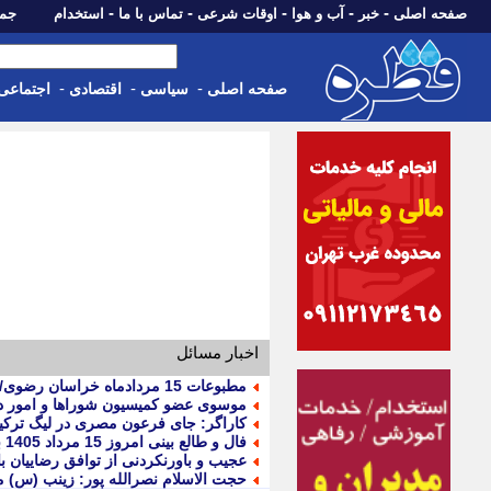
-
-
-
-
-
صفحه اصلی
خبر
آب و هوا
اوقات شرعی
تماس با ما
استخدام
جمعه، 16 مرداد 05
-
-
-
صفحه اصلی
سیاسی
اقتصادی
اجتماعی
اخبار مسائل
مطبوعات 15 مردادماه خراسان رضوی/بازار ساعت به وقت پکن
موسوی عضو کمیسیون شوراها و امور د
کاراگر: جای فرعون مصری در لیگ ترکی
فال و طالع بینی امروز 15 مرداد 1405 برای متولدین همه ماه ها
عجیب و باورنکردنی از توافق رضاییان با استقلال؛ فسخ 100 میلیونی ب
حجت الاسلام نصرالله پور: زینب (س) م