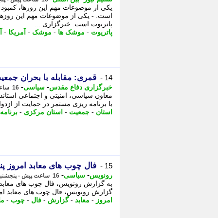
یکی از موضوعات مهم این روزها، کمبود
است. - یکی از موضوعات مهم این روزها
پاتریوت است. خبرگزاری ...
پاتریوت
-
موشک ها
-
موشک
-
آمریکا
-
آ
قمری: مقابله با بحران جمع
14 -
-
-
خبرگزاری دفاع مقدس
سیاسی
16 ساعت پیش - پنجشنبه 15 مرداد 1405، 14:10
معاون سیاسی، امنیتی و اجتماعی استاند
با برنامه ریزی مستمر در حمایت از ازدو
استان
-
جمعیت
-
استان مرکزی
-
برنامه
فال چوب های معابد امروز پنجشنبه 15 مرداد
15 -
-
-
رونویس
سیاسی
16 ساعت پیش - پنجشنبه 15 مرداد 1405، 14:04
به گزارش رونویس، فال چوب های معابد ا
گزارش رونویس، فال چوب های معابد امر
امروز
-
معابد
-
گزارش
-
فال
-
چوب
-
ما