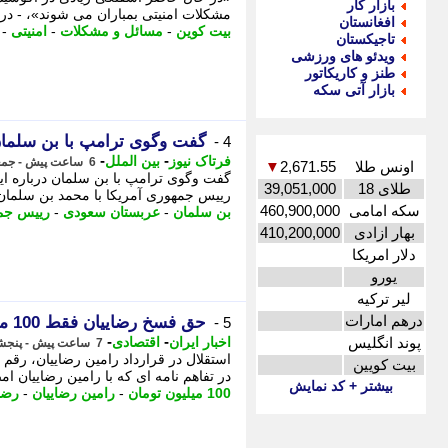
بازار کار
مشکلات امنیتی بمباران می شوند»، - در
افغانستان
بیت کوین
-
مسائل و مشکلات
-
امنیتی
-
تاجیکستان
ویدئو های ورزشی
طنز و کاریکاتور
بازار آتی سکه
گفت وگوی ترامپ با بن سلمان 
4 -
-
-
فرتاک نیوز
بین الملل
6 ساعت پیش - جمعه 16 مرداد 1405، 00:05
اونس طلا
2,671.55
▼
گفت وگوی ترامپ با بن سلمان درباره ای
طلای 18
39,051,000
رییس جمهوری آمریکا با محمد بن سلمان د
سکه امامی
460,900,000
بن سلمان
-
عربستان سعودی
-
رییس جمه
بهار ازادی
410,200,000
دلار امریکا
یورو
لیر ترکیه
درهم امارات
حق فسخ رضاییان فقط 100 میلیون تومان بود
5 -
-
-
پوند انگلیس
اخبار ایران
اقتصادی
7 ساعت پیش - پنجشنبه 15 مرداد 1405، 23:21
بیت کویین
در تفاهم نامه ای که با رامین رضاییان امض
بیشتر + کد نمایش
100 میلیون تومان
-
رامین رضاییان
-
رضا