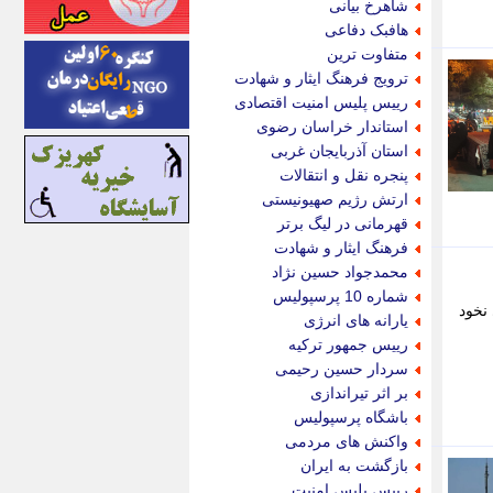
شاهرخ بیانی
اینتیتر
هافبک دفاعی
ایونا نیوز
متفاوت ترین
بازتاب آنلاین
ترویج فرهنگ ایثار و شهادت
باشگاه خبرنگاران
رییس پلیس امنیت اقتصادی
باغستان نیوز
استاندار خراسان رضوی
بامبوک
استان آذربایجان غربی
ببین و بخون
پنجره نقل و انتقالات
بدینسان
ارتش رژیم صهیونیستی
بنکر
قهرمانی در لیگ برتر
بیت ران
فرهنگ ایثار و شهادت
پارس فوتبال
محمدجواد حسین نژاد
پارسینه
شماره 10 پرسپولیس
نخود
پارسینه پلاس
یارانه های انرژی
پاز آنلاین
رییس جمهور ترکیه
پاس گل
سردار حسین رحیمی
پانا
بر اثر تیراندازی
پرتو نیوز
باشگاه پرسپولیس
پرسون
واکنش های مردمی
پنجره نیوز
بازگشت به ایران
پویامگ
رییس پلیس امنیت