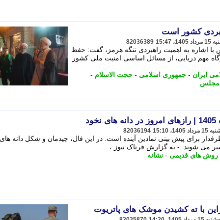
هبردی کشور است
82036389
با اشاره به اهمیت راهبردی تنگه هرمز، گفت: حفظ
رگاه مهم دریایی، از مسائل اساسی امنیت ملی کشور
می ایران
-
جمهوری اسلامی
-
حجت الاسلام
-
ر مجلس
82036194
دار برای پیش بینی نمادین آینده است. در این فال، چیدمان و شکل دانه های 
ر می شوند. - به گزارش فرتاک نیوز ، ...
روش های قدیمی
-
نشانه
این با ته کشیدن موشک های پاتریوت
82035870