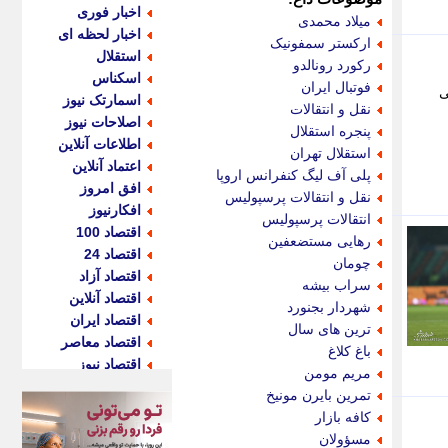
اخبار فوری
میلاد محمدی
اخبار لحظه ای
ارکستر سمفونیک
استقلال
رکورد رونالدو
اسکناس
فوتبال ایران
ی
اسمارتک نیوز
نقل و انتقالات
اصلاحات نیوز
پنجره استقلال
اطلاعات آنلاین
استقلال تهران
اعتماد آنلاین
پلی آف لیگ کنفرانس اروپا
افق امروز
نقل و انتقالات پرسپولیس
افکارنیوز
انتقالات پرسپولیس
اقتصاد 100
رهایی مستضعفین
اقتصاد 24
چومان
اقتصاد آزاد
سراب بیشه
اقتصاد آنلاین
شهردار بجنورد
اقتصاد ایران
ترین های سال
اقتصاد معاصر
باغ کلاغ
اقتصاد نیوز
مریم مومن
اکو ایران
تمرین بایرن مونیخ
اکوفارس
کافه بازار
اکونگار
مسؤولان