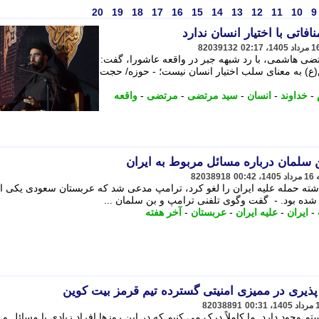
20
19
18
17
16
15
14
13
12
11
10
9
افاتی با اختیار انسان ندارد
82039132
ضی هاشمی، با رد شبهه جبر در واقعه عاشورا، گفت:
ع) به معنای سلب اختیار انسان نیست؛ - حوزه/ حجت
-
خداوند
-
انسان
-
سید مرتضی
-
مرتضی
-
واقعه
سلمان درباره مسائل مربوط به ایران
82038918
ذشته حمله علیه ایران را لغو کرد، ترامپ مدعی شد که عربستان سعودی یکی ا
 شده بود. - گفت وگوی تلفنی ترامپ و بن سلمان ...
-
ایران
-
علیه ایران
-
عربستان
-
آخر هفته
82038891
وجود دارد. ما کاملاً درک می کنیم که در این روزها افراد زیادی با مسائل و