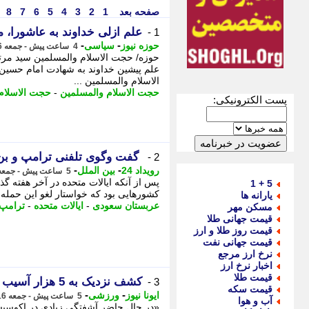
صفحه بعد
1
2
3
4
5
6
7
8
علم ازلی خداوند به عاشورا، من
1 -
-
-
حوزه نیوز
سیاسی
4 ساعت پیش - جمعه 16 مرداد 1405، 02:17
حوزه/ حجت الاسلام والمسلمین سید مرت
علم پیشین خداوند به شهادت امام حسین(
الاسلام والمسلمین ...
حجت الاسلام والمسلمین
-
حجت الاسلام
پست الکترونیکی:
گفت وگوی تلفنی ترامپ و بن 
2 -
-
-
رویداد 24
بین الملل
5 ساعت پیش - جمعه 16 مرداد 1405، 00:42
پس از آنکه ایالات متحده در آخر هفته گ
5 + 1
کشورهایی بود که خواستار لغو این حمله
یارانه ها
عربستان سعودی
-
ایالات متحده
-
ترامپ
مسکن مهر
قیمت جهانی طلا
قیمت روز طلا و ارز
قیمت جهانی نفت
نرخ ارز مرجع
اخبار نرخ ارز
قیمت طلا
کشف نزدیک به 5 هزار آسیب پذیری در ممیزی امنیتی گسترده تیم قرمز بیت کوین
3 -
قیمت سکه
-
-
ایونا نیوز
ورزشی
5 ساعت پیش - جمعه 16 مرداد 1405، 00:31
آب و هوا
«در حال حاضر آشفتگی زیادی در اکوسیستم 