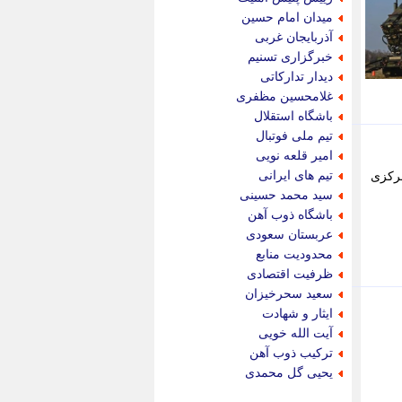
پویه آنلاین
میدان امام حسین
پیام نفت
آذربایجان غربی
تابناک
خبرگزاری تسنیم
تازه نیوز
دیدار تدارکاتی
تبیان
غلامحسین مظفری
تجارت نیوز
باشگاه استقلال
تحریریه
تیم ملی فوتبال
ترابر نیوز
امیر قلعه نویی
ترفندباز
تیم های ایرانی
مرکزی
تریبون اقتصاد
سید محمد حسینی
تسنیم نیوز
باشگاه ذوب آهن
تک ناک
عربستان سعودی
تکراتو
محدودیت منابع
توریسم آنلاین
ظرفیت اقتصادی
تولید نیوز
سعید سحرخیزان
تیتر فوری
ایثار و شهادت
تیکنا
آیت الله خویی
جاب ویژن
ترکیب ذوب آهن
جار نیوز
یحیی گل محمدی
جالبتر