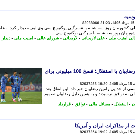
روسیه
82038066
لی کشورمان روز سه شنبه با «سرگیی یوگنیویچ سی وی لیف» دیدار کرد. - عل
شورمان روز سه شنبه با سرگیی یوگنیویچ سی ...
لی امنیت ملی
-
علی لاریجانی
-
لاریجانی
-
شورای عالی
-
امنیت ملی
-
دیدار
عجیب و باورنکردنی از توافق رضاییان با استقلال؛ فسخ 100 میلیونی برای
82037453
 از جدایی رامین رضاییان خبر داد. این اتفاق بعد
ی به توافق نرسیدند و به همین دلیل رضاییان تصمیم
ن
-
استقلال
-
مسائل مالی
-
توافق
-
قرارداد
ت از مذاکرات ایران و آمریکا
82037354