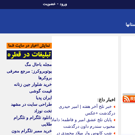
-
ورود
عضویت
تانها
مجله باحال مگ
یوتوبروکرز: مرجع معرفی
بروکرها
خرید شلوار جین زنانه
قیمت گوشی
ایران پدیا
اخبار داغ:
طراحی سایت در مشهد
خبر تلخ آخر هفته | امیر حیدری
تخت نوزاد
درگذشت +عکس
دانلود تلگرام و تلگرام
پایان تلخ عشق امیر و فاطمه؛ داماد
طلایی
محبوب سندرم داون درگذشت
خرید ممبر تلگرام بدون
شب کابوس وار میلاد محمدی در