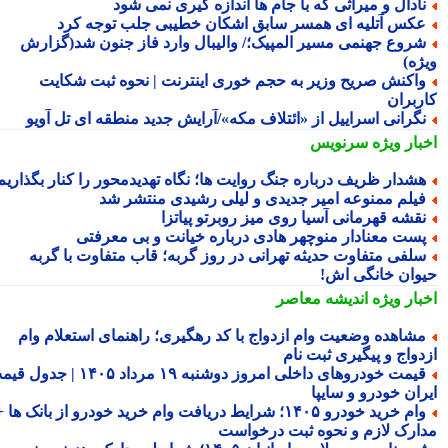
ادال و میراثی که با جام ها اندازه گیری نمی شود
کس آتلیه ای همسر سابق اشکان خطیبی جلب توجه کرد
روع جهنمی مسیر المپیک؛/ والیبال وارد فاز جنون شد(گزارش
ژه)
اکنش صریح وزیر به حجم خوری اینترنت | نحوه ثبت شکایت
ربران
گرانی اسراییل از «ائتلاف مکه»/آرایش جدید منطقه ای تل آویو
بار ویژه
سرنویس
شدار ظریف درباره جنگ روایت ها؛ نگاه تهدیدمحور را کنار بگذاریم
یلم ممنوعه امیر جدیدی و لیلی رشیدی منتشر شد
قشه قهرمانی آسیا روی میز روبرتو پیاتزا
ست معنادار منوچهر هادی درباره خیانت و بی معرفتی
لفی متفاوت حدیثه تهرانی در روز گربه؛ قاب متفاوت با گربه
وان خانگی اش!
بار ویژه
اندیشه معاصر
شاهده وضعیت وام ازدواج با کد رهگیری؛ راهنمای استعلام وام
دواج و پیگیری ثبت نام
قیمت خودروهای داخلی امروز دوشنبه ۱۹ مرداد ۱۴۰۵ | جدول قیمت
ران خودرو و سایپا
وام خرید خودرو ۱۴۰۵؛ شرایط دریافت وام خرید خودرو از بانک ها +
ارک لازم و نحوه ثبت درخواست