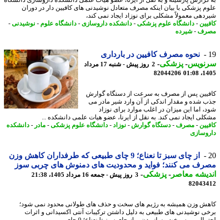
گزارش پارسینه و به نقل از ایرنا، عضو هیات علمی دانشکده داروسازی دانشگاه
م پزشکی با بیان اینکه مصرف متعادل نوشیدنی های کافیین دار در دوران
دهی معمولاً مشکلی برای نوزاد ایجاد نمی کند،
یین
-
دانشگاه علوم پزشکی
-
دانشکده داروسازی
-
دانشگاه علوم
-
نوشیدنی
-
رف
-
شیرده
نحوه مصرف کافیین در بارداری
نویس
-
پزشکی
-
2 روز پیش - شنبه 17 مرداد
82044206
1405
یین پس از مصرف به سرعت از دستگاه گوارش
 شده و مقدار اندکی از آن وارد شیر مادر می
، اما این میزان در اغلب موارد برای نوزاد
لی ایجاد نمی کند. به نقل از ایرنا، عضو هیات علمی دانشکده ...
یین
-
مصرف
-
دستگاه گوارش
-
نوزاد
-
دانشگاه علوم پزشکی
-
مادر
-
دانشکده
وسازی
از چای سبز تا نعناع؛ 9 چای طبیعی که طرفداران کاهش وزن
ف می کنند؛ فواید و محدودیت های دمنوش های چربی سوز
یشه معاصر
-
پزشکی
-
3 روز پیش - جمعه 16 مرداد 1405، 21:38
82043
ش وزن همیشه به رژیم های سخت و حذف های طولانی محدود نمی شود؛
ی نوشیدنی های طبیعی به دلیل داشتن ترکیبات آنتی اکسیدانی و اثرات
الی بر سوخت وساز بدن، - از چای سبز تا نعناع؛ 9 چای ...