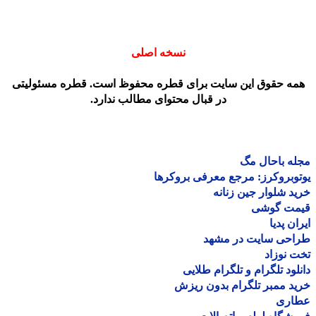
نسخه اصلی
مه حقوق این سایت برای قطره محفوظ است. قطره مسئولیتی
در قبال محتوای مطالب ندارد.
ه باحال مگ
وبروکرز: مرجع معرفی بروکرها
د شلوار جین زنانه
مت گوشی
ان پدیا
احی سایت در مشهد
 نوزاد
لود تلگرام و تلگرام طلایی
د ممبر تلگرام بدون ریزش
اری