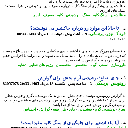
ولوژی زنان، با اشاره به باور نادرست درباره تأثیر
الشعیر بر پیشگیری از سنگ کلیه، درباره مصرف این نوشیدنی در افراد مستعد
 های ادراری ...
الشعیر
-
سنگ کلیه
-
سنگ
-
نوشیدنی
-
کلیه
-
مصرف
-
ادرار
تا حالا این موارد رو درباره خاکشیر می دونستید؟
اک نیوز
-
پزشکی
-
9 ساعت پیش - دوشنبه 19 مرداد 1405، 00:55
82058
صصان می گویند دانه های خاکشیر حاوی ترکیباتی موسوم به «موسیلاژ» هستند
در تماس با آب به ماده ای ژل مانند تبدیل می شوند و می توانند با افزایش حجم
ویات روده، - به گزارش شناخته شده ...
وسازی
-
سنتی
-
گیاه
-
متخصص
-
متخصصان
-
رژیم های غذایی
-
تغذیه
چای نعناع؛ نوشیدنی آرام بخش برای گوارش
نویس
-
پزشکی
-
13 ساعت پیش - یکشنبه 18 مرداد 1405، 20:33
82057078
گزارش رونویس، نوشیدن چای نعناع می تواند یک نوشیدنی گرم و خوش عطر
ی بعد از غذا باشد و برخی به گزارش رونویس، نوشیدن چای نعناع می تواند یک
یدنی گرم و خوش عطر برای بعد از غذا باشد ...
ع
-
نوشیدنی گرم
-
نوشیدنی
-
چای
-
طرز تهیه
-
گزارش
-
احساس
آیا ماءالشعیر برای جلوگیری از سنگ کلیه مفید است؟