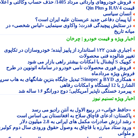
فروش خودروهای وارداتی مرداد 1405/ حذف حساب وکالتی و اعلام
RA و Qin Plus
نسان سیاسی
یا پیمان دفاعی جدید عربستان علیه ایران است؟
ر ستایش پیچیدگی قدرت؛ واکاوی سینمایی «لباس شخصی» در
نه تاریخ
بار ویژه
و قیمت خودرو | چرخان
اجباری شدن ۱۲۲ استاندارد از پاییز آینده؛ خودروسازان در تکاپوی
ییر شالوده فنی محصولات
یک S آپشنال با امکانات بیشتر راهی بازار می شود
روش فوری محصولات نامی خودرو در سامانه اتونوین در طرح
وش ویژه مردادماه
همکاری BYD و Sinopec؛ تبدیل جایگاه بنزینِ شانگهای به هاب سریع
ا 12 ایستگاه و امکانات رفاهی
یرمرد خستگی ناپذیر آمریکایی؛ دوج دورانگو ۱۶ ساله شد
بار ویژه
تسنیم نیوز
حافظ خوانی» در ربیع الاول به آنتن رادیو می رسد
اکستان: ادعای قاچاق سلاح به افغانستان بی اساس است
شد ارزش صادرات مکمل های ایرانی به 2.8 میلیون دلار
رود ستاد مبارزه با قاچاق به وصول حقوق ورودی سال دوم کولبری
ملوانی