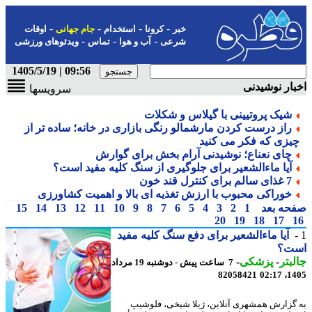
-
-
-
-
خبر
کرونا
استخدام
جام جهانی
اوقات
-
-
-
شرعی
آب و هوا
تماس
ویدئوهای ورزشی
09:56 | 1405/5/19
ار نوشیدنی
سرویسها
شیک پروتیینی با گیلاس و شکلات
راز درست کردن مارشمالو رنگی بازاری در خانه؛ ساده تر از
یزی که فکر می کنید
چای نعناع؛ نوشیدنی آرام بخش برای گوارش
آیا ماءالشعیر برای جلوگیری از سنگ کلیه مفید است؟
7 غذای سالم برای کنترل قند خون
خوراکی محبوب با ارزش تغذیه ای بالا و اهمیت کشاورزی
حه بعد
1
2
3
4
5
6
7
8
9
10
11
12
13
14
15
20
19
18
17
آیا ماءالشعیر برای دفع سنگ کلیه مفید
ت؟
بتر
-
پزشکی
-
7 ساعت پیش - دوشنبه 19 مرداد
82058421
1405
گزارش همشهری آنلاین، ژیلا شیخی، فلوشیپ