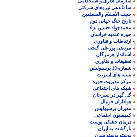
ازمان اداری و استخدامی
اماندهی نیروهای شرکتی
جت الاسلام والمسلمین
اریخ جنگ جهانی دوم
حمدجواد حسین نژاد
وزه علمیه خراسان
رتباطات و فناوری
رتضی پورعلی گنجی
ستاندار هرمزگان
حقیقات و فناوری
اره 10 پرسپولیس
سته های اینترنت
رکز مدیریت حوزه
بکه های اجتماعی
ل گهر در سیرجان
واداران فوتبال
دیران پرسپولیس
میسیون اجتماعی
رمان خشکی پوست
ازگشت به ایران
وسته پوسته شدن