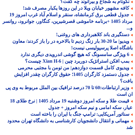
کونام به شجاع و بیرانوند چه گفت؟
افه مشهور خیابان ویلا در این روزها یکبار مصرف شد!
جدول قطعی برق کرمانشاه، سنقر و اسلام آباد غرب امروز 19
مرداد 1405 +برنامه خاموشی قصرشیرین، کنگاور، جوانرود، روانسر
ستگیری باند کلاهبرداری های روغنی!
ویدیو| ما 20-30 بار زنگ زدیم تا بالاخره در را باز کردند/ معاون
گاه اصلا پرسپولیسی نیست!
درویدی دیگری ندارد
ب افکن استراتژیک دوربرد چین | Xian H-6 چیست؟
یدیوی کامل قسمت دوازدهم| من تومن با مجتبی محرمی
جدول دستمزد کارگران 1405؛ حقوق کارگران چقدر افزایش
فت؟
وزیر ارتباطات:60 تا 70 درصد ترافیک بین الملل مربوط به وی پی
 است
قیمت طلا و سکه امروز دوشنبه 19 مرداد 1405 | نرخ طلای 18
ر، سکه امامی و نیم سکه امروز + جدول
ناتور آمریکایی: ترامپ جنگ با ایران را باخته است
همانی و انتقال دانشجویان کارشناسی به دانشگاه تهران محدود