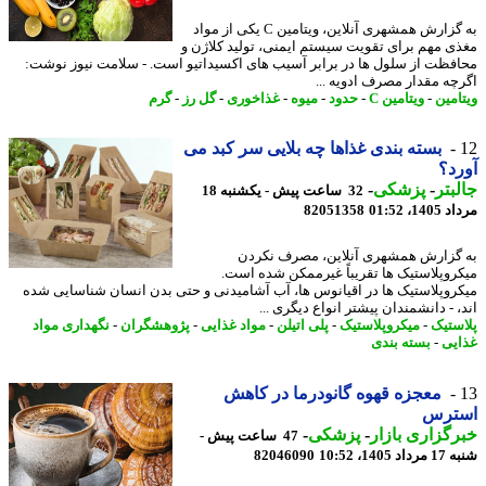
به گزارش همشهری آنلاین، ویتامین C یکی از مواد
ی مهم برای تقویت سیستم ایمنی، تولید کلاژن و
فظت از سلول ها در برابر آسیب های اکسیداتیو است. - سلامت نیوز نوشت:
چه مقدار مصرف ادویه ...
امین
-
ویتامین C
-
حدود
-
میوه
-
غذاخوری
-
گل رز
-
گرم
بسته بندی غذاها چه بلایی سر کبد می
د؟
بتر
-
پزشکی
-
32 ساعت پیش - یکشنبه 18
1، 01:52
82051358
گزارش همشهری آنلاین، مصرف نکردن
روپلاستیک ها تقریباً غیرممکن شده است.
روپلاستیک ها در اقیانوس ها، آب آشامیدنی و حتی بدن انسان شناسایی شده
 - دانشمندان پیشتر انواع دیگری ...
ستیک
-
میکروپلاستیک
-
پلی اتیلن
-
مواد غذایی
-
پژوهشگران
-
نگهداری مواد
یی
-
بسته بندی
معجزه قهوه گانودرما در کاهش
ترس
گزاری بازار
-
پزشکی
-
47 ساعت پیش -
1405، 10:52
82046090