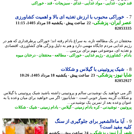
 خون
-
غذایی
-
مواد غذایی
-
غذای
-
سبزیجات
-
قند
-
خوراکی
خوراکی محبوب با ارزش تغذیه ای بالا و اهمیت کشاورزی
 ایران
-
پزشکی
-
22 ساعت پیش - یکشنبه 18 مرداد 1405، 11:15
82053
قان در یک مطالعه تازه، به سراغ بادام رفته اند؛ خوراکی پرطرفداری که هم در
م غذایی مردم جایگاه مهمی دارد و هم به دلیل ویژگی های کشاورزی، اقتصادی
غذیه ای، موضوعی مهم برای بررسی ...
م
-
کشاورزی
-
رژیم غذایی
-
خوراکی
-
مطالعه
-
محققان
-
درختان میوه
شیک پروتیینی با گیلاس و شکلات
ا نیوز
-
پزشکی
-
23 ساعت پیش - یکشنبه 18 مرداد 1405، 10:26
82052
 می خواهید یک نوشیدنی سالم و پروتیینی داشته باشید شیک پروتیینی با گیلاس
کلات گزینه بسیار خوبی است. - شایانیوز- اگر می خواهید برای میان وعده یا به
ان وعده بعد از تمرین یک نوشیدنی ...
تیین
-
نوشیدنی
-
کره بادام زمینی
-
گیلاس
-
بادام زمینی
-
شیک
-
شکلات
آیا ماءالشعیر برای جلوگیری از سنگ
ه مفید است؟
 آرا نیوز
-
پزشکی
-
24 ساعت پیش - یکشنبه