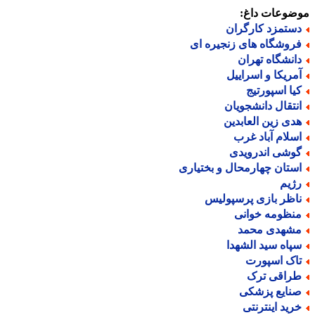
ضوعات داغ:
ستمزد کارگران
روشگاه های زنجیره ای
انشگاه تهران
مریکا و اسراییل
یا اسپورتیج
نتقال دانشجویان
دی زین العابدین
سلام آباد غرب
وشی اندرویدی
ستان چهارمحال و بختیاری
ژیم
اظر بازی پرسپولیس
نظومه خوانی
شهدی محمد
پاه سید الشهدا
اک اسپورت
راقی ترک
نایع پزشکی
رید اینترنتی