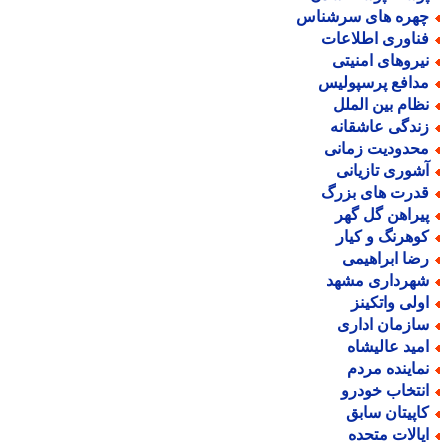
هره های سرشناس
ناوری اطلاعات
یروهای امنیتی
دافع پرسپولیس
ظام بین الملل
ندگی عاشقانه
حدودیت زمانی
شوری تازیانی
درت های بزرگ
یراهن گل گهر
وهرنگ و کیار
ضا ابراهیمی
هرداری مشهد
ولی واتکینز
ازمان اداری
مید عالیشاه
ماینده مردم
نتخاب خودرو
اپیتان سابق
یالات متحده