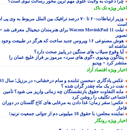
را دعوت به ولایت علوی مهم ترین محور رسالت نبوی است؟
بار ویژه
تک ناک
وزیر ارتباطات:۶۰ تا ۷۰ درصد ترافیک بین الملل مربوط به وی پی ان
ت
تبلت Wacom MovinkPad 11 برای هنرمندان دیجیتال معرفی شد +
ویر
هوش مصنوعی ۱۶ ویروس جدید ساخت که هرگز در طبیعت وجود
شته اند
یا وقوع سیلاب های سنگین در پاییز صحت دارد؟
نتاگون ویدیوی «گوی های سرد» مرموز بر فراز خلیج عمان را
تشر کرد + ویدیو
بار ویژه
اقتصاد آزاد
کس یادگاری «محسن تنابنده و سام درخشانی» در برزیل؛ سال 93
فت در یک ماه چقدر گران شده ؟
ابه التفاوت حقوق بازنشستگان چه زمانی واریز می شود؟ تأمین
تماعی تکلیف را روشن کرد
کس| سفر زمان؛ غذا دادن به مرغابی های کاخ گلستان در دوران
جار
ماینده مجلس: با حقوق 18 میلیونی دم از جوانی جمعیت نزنید!
بار ویژه
رونگار