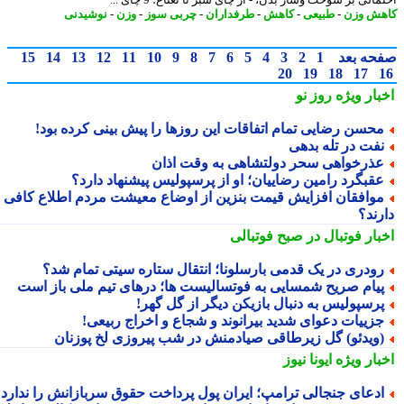
ش وزن
-
طبیعی
-
کاهش
-
طرفداران
-
چربی سوز
-
وزن
-
نوشیدنی
حه بعد
1
2
3
4
5
6
7
8
9
10
11
12
13
14
15
20
19
18
17
بار ویژه
روز نو
حسن رضایی تمام اتفاقات این روزها را پیش بینی کرده بود!
فت در تله بدهی
ذرخواهی سحر دولتشاهی به وقت اذان
قبگرد رامین رضاییان؛ او از پرسپولیس پیشنهاد دارد؟
وافقان افزایش قیمت بنزین از اوضاع معیشت مردم اطلاع کافی
رند؟
بار فوتبال در صبح فوتبالی
ودری در یک قدمی بارسلونا؛ انتقال ستاره سیتی تمام شد؟
یام صریح شمسایی به فوتسالیست ها؛ درهای تیم ملی باز است
رسپولیس به دنبال بازیکن دیگر از گل گهر!
زییات دعوای شدید بیرانوند و شجاع و اخراج ربیعی!
ویدئو) گل زیرطاقی صیادمنش در شب پیروزی لخ پوزنان
بار ویژه
ایونا نیوز
دعای جنجالی ترامپ؛ ایران پول پرداخت حقوق سربازانش را ندارد