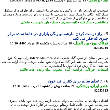
ا
-
پزشکی
-
15 ساعت پیش - یکشنبه 18 مرداد 1405، 18:22
82056364
شیپ اورولوژی زنان، در واکنش به مصرف ماءالشعیر برای جلوگیری از تشکیل
 کلیه، نکاتی را متذکر شد. ژیلا شیخی، با اشاره به باور نادرست درباره مصرف
الشعیر برای جلوگیری از تشکیل سنگ کلیه گفت:
الشعیر
-
سنگ کلیه
-
کلیه
-
مصرف
-
سنگ
-
باور نادرست
-
تشکیل
راز درست کردن مارشمالو رنگی بازاری در خانه؛ ساده تر از
ی که فکر می کنید
اک نیوز
-
بین الملل
-
18 ساعت پیش - یکشنبه 18 مرداد 1405، 15:30
82055
در مصر باستان، از شیره گیاه ختمی باتلاقی (Marsh Mallow) برای تهیه یک نوع
ینی استفاده می شد. این گیاه به عنوان منبع اصلی مارشمالو های اولیه شناخته
شد. - به گزارش فرتاک نیوز ، با گذشت زمان، ...
فاده
-
خوراکی
-
فرانسه
-
گیاه
-
محبوب
-
میان وعده
-
هات چاکلت
7 غذای سالم برای کنترل قند خون
 ایران
-
پزشکی
-
21 ساعت پیش - یکشنبه 18 مرداد 1405، 12:30
82053
خاب مواد غذایی مناسب می تواند بخشی از مدیریت قند خون باشد. مصرف
یجات، حبوبات، غلات کامل و منابع پروتیینی در کنار کاهش نوشیدنی های
ین و خوراکی های حاوی قند افزوده، به داشتن ...