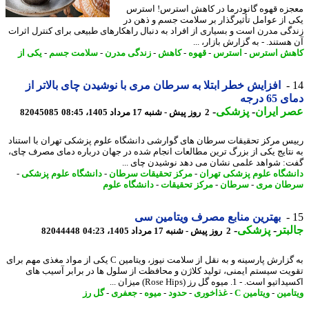
زه قهوه گانودرما در کاهش استرس! استرس
 از عوامل تأثیرگذار بر سلامت جسم و ذهن در
گی مدرن است و بسیاری از افراد به دنبال راهکارهای طبیعی برای کنترل اثرات
ستند. - به گزارش بازار، ...
ش استرس
-
استرس
-
قهوه
-
کاهش
-
زندگی مدرن
-
سلامت جسم
-
یکی از
افزایش خطر ابتلا به سرطان مری با نوشیدن چای بالاتر از
6 درجه
 ایران
-
پزشکی
-
2 روز پیش - شنبه 17 مرداد 1405، 08:45
82045085
س مرکز تحقیقات سرطان های گوارشی دانشگاه علوم پزشکی تهران با استناد
نتایج یکی از بزرگ ترین مطالعات انجام شده در جهان درباره دمای مصرف چای،
: شواهد علمی نشان می دهد نوشیدن چای ...
شگاه علوم پزشکی تهران
-
مرکز تحقیقات سرطان
-
دانشگاه علوم پزشکی
-
ان مری
-
سرطان
-
مرکز تحقیقات
-
دانشگاه علوم
بهترین منابع مصرف ویتامین سی
بتر
-
پزشکی
-
2 روز پیش - شنبه 17 مرداد 1405، 04:23
82044448
به گزارش پارسینه و به نقل از سلامت نیوز، ویتامین C یکی از مواد مغذی مهم برای
یت سیستم ایمنی، تولید کلاژن و محافظت از سلول ها در برابر آسیب های
 است. - 1. میوه گل رز (Rose Hips) میزان ...
امین
-
ویتامین C
-
غذاخوری
-
حدود
-
میوه
-
جعفری
-
گل رز