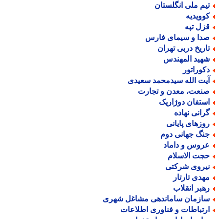
یم ملی انگلستان
وویدیه
زل تپه
دا و سیمای فارس
اریخ دربی تهران
هید المهندس
کوراتور
یت الله سیدمحمد سعیدی
نعت، معدن و تجارت
ستفان دوژاریک
رانی نهاده
وزهای پایانی
نگ جهانی دوم
روس و داماد
جت الاسلام
یروی شرکتی
هدی تارتار
هبر انقلاب
ازمان ساماندهی مشاغل شهری
رتباطات و فناوری اطلاعات