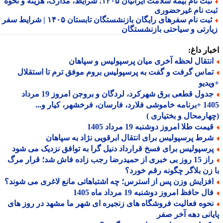
ثبت نام بیمه سلامت ایرانیان ۱۴۰۵؛ شرایط، مدارک، هزینه و نحوه
ت نام غیرحضوری
ثبت نام سفرهای رایگان بازنشستگان تابستان ۱۴۰۵ | شرایط سفر
ارتی و سیاحتی بازنشستگان
ار داغ:
نتقال لحظه آخری میان پرسپولیس و سپاهان
ماس گرفت و گفت به پرسپولیس بروم موفق ترم تا استقلال
دیو
جدول قطعی برق شهرکرد، لردگان و بروجن امروز 19 مرداد
1405 +برنامه خاموشی فلارد، فارسان، فرخشهر، کیار و...
ارمحال و بختیاری )
مت طلا امروز دوشنبه 19 مرداد 1405
رط پرسپولیس برای انتقال ابرقویی نژاد به سپاهان
رسپولیس برای فسخ قرارداد دنیل گرا به توافق نزدیک می شود
راز 15 روز بی خبری از حمیدرضا رجب زاده فاش شد؛ قرار مرگ
زن بلاگر چگونه رقم خورد؟
فزایش وزن پس از استرس؛ چه اشتباهاتی مانع لاغری می شوند؟
ل حافظ امروز دوشنبه 19 مرداد ماه 1405
حوه فعالیت فروشگاه های زنجیره ای شهر ما مشهد در روز های
انی دهه آخر صفر