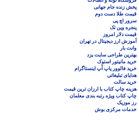
شگاه لوله و اتصالات
 زنده جام جهانی
مت طلا دست دوم
ر اچ پی
ره وین تک
ت دلار امروز
زش ارز دیجیتال در تهران
ت بار
رین طراحی سایت یزد
د مانیتور استوک
د فالوور پاپ آپ اینستاگرام
یای تبلیغاتی
ید سالت
نه چاپ کتاب با ارزان ترین قیمت
 کتاب ویژه رتبه بندی معلمان
موزیک
مات مرکزی بوش