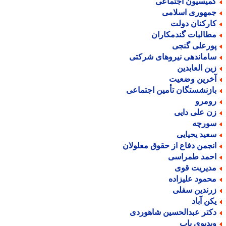
میسیون اجتماعی
مهوری اسلامی
ارکنان دولت
طالبات گندمکاران
ورعلی گنجی
اماندهی نیروهای شرکتی
ین العابدین
خرین وضعیت
ازنشستگان تأمین اجتماعی
ومرو
ن علی دایی
ورچه
عید یحیایی
نجمن دفاع از حقوق معلولان
حمد طمراسی
دیریت قوی
حمود علیزاده
رندین سفلی
کن آباد
کتر عبدالحسین شاهوردی
یدیوی پاپ