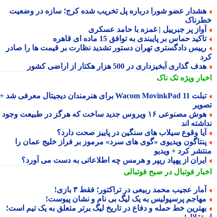
شدار عضو شورا درباره پل تخریب شده کرج؛ سازه در وضعیت
رناک
واز پر جبرییل | غمزه با حامد عسکری
اکید حماس بر پایبندی به توافق 15 ماده ای قاهره
ییس دادگستری تهران دستور تشدید نظارت بر قیمت ها را صادر
د
دف گذاری آبخیزداری در 500 هزار هکتار از اراضی کشور
بار ویژه
تک ناک
تبلت Wacom MovinkPad 11 برای هنرمندان دیجیتال معرفی شد +
ویر
هوش مصنوعی ۱۶ ویروس جدید ساخت که هرگز در طبیعت وجود
شته اند
یا وقوع سیلاب های سنگین در پاییز صحت دارد؟
نتاگون ویدیوی «گوی های سرد» مرموز بر فراز خلیج عمان را
تشر کرد + ویدیو
یران از پهپاد ریپر و هرمس چه اطلاعاتی به دست می آورد؟
بار فوتبال در صبح فوتبالی
مار عجیب محمد ربیعی در تراکتور؛ فقط ۳ بازی!
هاجم پرسپولیس به یک لیگ بی نام و نشان پیوست!
هترین خط حمله و دفاع در تاریخ لیگ برتر متعلق به یک تیم است؛