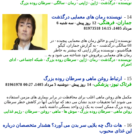
سنده
-
درگذشت
-
ژاپن
-
ژاپنی
-
رمان
-
سالگی
-
سرطان روده بزرگ
نویسنده رمان های معمایی درگذشت
اران
-
فرهنگی
-
12 روز پیش - سه شنبه 6
1، 14:15
81973518
سنده ژاپنی و خالق رمان های معمایی پیچیده - در
6 سالگی درگذشت. - به گزارش جماران، کیگو
اشینو ، نویسنده پرکار ژاپنی که بیشتر به خاطر
ن های معمایی پرفروش خود شناخته می شود و به ...
سنده
-
درگذشت
-
رمان
-
ژاپن
-
سرطان روده بزرگ
-
شبکه اجتماعی
-
ادای
رام
ارتباط روغن ماهی و سرطان روده بزرگ
اک نیوز
-
پزشکی
-
14 روز پیش - دوشنبه 5 مرداد 1405، 00:27
81961978
ل های روغن ماهی اغلب برای محافظت در برابر بیماری های مزمن استفاده
شوند اما تحقیقات جدید نشان می دهد که توانایی آنها در کاهش خطر سرطان
ه بزرگ ممکن است به یک ژن واحد بستگی داشته باشد.
ن ماهی
-
سرطان روده بزرگ
-
موش ها
-
ماهی
-
روغن
-
سرطان
-
رژیم غذایی
هات داگ چه بلایی سر بدن می آورد؟ هشدار متخصصان درباره
 غذای محبوب