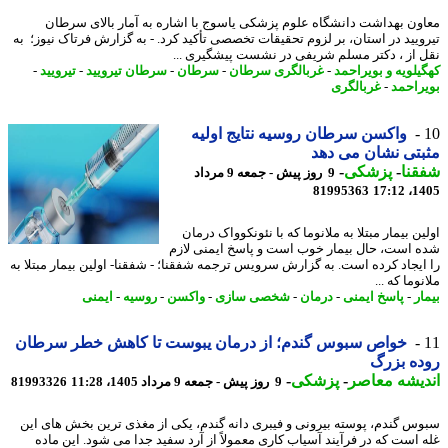
ون بهداشت دانشگاه علوم پزشکی یاسوج با اشاره به آمار بالای سرطان
ویید در استان، بر لزوم تحقیقات تخصصی تأکید کرد. - به گزارش فرتاک نیوز؛ به
 از ، دکتر مسلم شریفی در نشست پیشگیری ...
یلویه و بویراحمد
-
غربالگری سرطان
-
سرطان
-
سرطان تیرویید
-
تیرویید
-
راحمد
-
غربالگری
واکسن سرطان روسیه نتایج اولیه
تی نشان می دهد
نا
-
پزشکی
-
9 روز پیش - جمعه 9 مرداد
81995363
1405
ن بیمار مبتلا به ملانوما که با نئونکوواک درمان
 است، حال بیمار خوب است و پاسخ ایمنی لازم
ایجاد کرده است. به گزارش سرویس ترجمه شفقنا؛ - شفقنا- اولین بیمار مبتلا به
وما که ...
ر
-
پاسخ ایمنی
-
درمان
-
شخصی سازی
-
واکسن
-
روسیه
-
ایمنی
خواص سبوس گندم؛ از درمان یبوست تا کاهش خطر سرطان
ه بزرگ
یشه معاصر
-
پزشکی
-
9 روز پیش - جمعه 9 مرداد 1405، 11:28
81993326
س گندم، پوسته بیرونی و فیبری دانه گندم، یکی از مغذی ترین بخش های این
 است که در فرآیند آسیاب کاری معمولاً از آرد سفید جدا می شود. این ماده