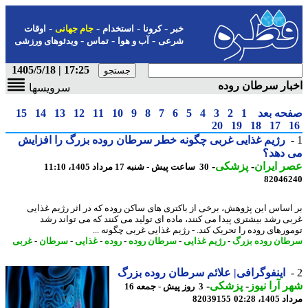
-
-
-
-
خبر
کرونا
استخدام
جام جهانی
اوقات
-
-
-
شرعی
آب و هوا
تماس
ویدئوهای ورزشی
17:25 | 1405/5/18
ار سرطان روده
سرویسها
حه بعد
1
2
3
4
5
6
7
8
9
10
11
12
13
14
15
20
19
18
17
رژیم غذایی غربی چگونه خطر سرطان روده بزرگ را افزایش
 دهد؟
 ایران
-
پزشکی
-
30 ساعت پیش - شنبه 17 مرداد 1405، 11:10
82046
اساس این پژوهش، برخی از باکتری های ساکن روده که در اثر رژیم غذایی
ی رشد بیشتری پیدا می کنند، ماده ای تولید می کنند که می تواند رشد
ورهای روده را تحریک کند. - رژیم غذایی غربی چگونه ...
ان روده بزرگ
-
رژیم غذایی
-
سرطان روده
-
روده
-
غذایی
-
سرطان
-
غربی
اینفوگرافی| علائم سرطان روده بزرگ
 آرا نیوز
-
پزشکی
-
3 روز پیش - جمعه 16
1، 02:28
82039155