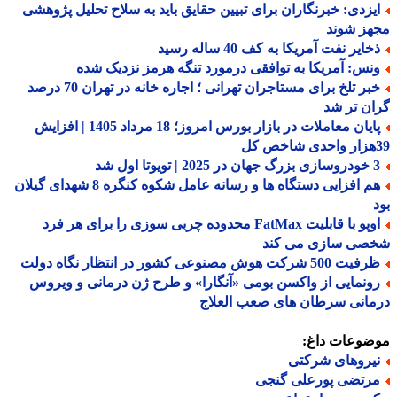
یزدی: خبرنگاران برای تبیین حقایق باید به سلاح تحلیل پژوهشی
هز شوند
ایر نفت آمریکا به کف 40 ساله رسید
نس: آمریکا به توافقی درمورد تنگه هرمز نزدیک شده
خبر تلخ برای مستاجران تهرانی ؛ اجاره خانه در تهران 70 درصد
ن تر شد
پایان معاملات در بازار بورس امروز؛ 18 مرداد 1405 | افزایش
 | تویوتا اول شد
هم افزایی دستگاه ها و رسانه عامل شکوه کنگره 8 شهدای گیلان
اوپو با قابلیت FatMax محدوده چربی سوزی را برای هر فرد
صی سازی می کند
 500 شرکت هوش مصنوعی کشور در انتظار نگاه دولت
ونمایی از واکسن بومی «آنگارا» و طرح ژن درمانی و ویروس
انی سرطان های صعب العلاج
ضوعات داغ:
یروهای شرکتی
رتضی پورعلی گنجی