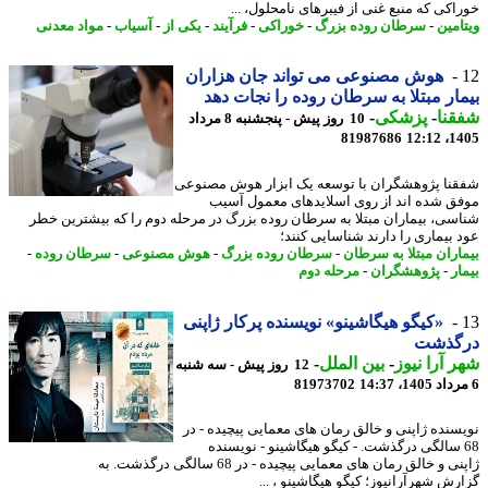
اکی که منبع غنی از فیبرهای نامحلول، ...
امین
-
سرطان روده بزرگ
-
خوراکی
-
فرآیند
-
یکی از
-
آسیاب
-
مواد معدنی
هوش مصنوعی می تواند جان هزاران
ار مبتلا به سرطان روده را نجات دهد
نا
-
پزشکی
-
10 روز پیش - پنجشنبه 8 مرداد
81987686
1405
نا پژوهشگران با توسعه یک ابزار هوش مصنوعی
ق شده اند از روی اسلایدهای معمول آسیب
سی، بیماران مبتلا به سرطان روده بزرگ در مرحله دوم را که بیشترین خطر
 بیماری را دارند شناسایی کنند؛
اران مبتلا به سرطان
-
سرطان روده بزرگ
-
هوش مصنوعی
-
سرطان روده
-
ر
-
پژوهشگران
-
مرحله دوم
«کیگو هیگاشینو» نویسنده پرکار ژاپنی
گذشت
 آرا نیوز
-
بین الملل
-
12 روز پیش - سه شنبه
81973702
سنده ژاپنی و خالق رمان های معمایی پیچیده - در
6 سالگی درگذشت. - کیگو هیگاشینو - نویسنده
ژاپنی و خالق رمان های معمایی پیچیده - در 68 سالگی درگذشت. به
رش شهرآرانیوز؛ کیگو هیگاشینو ، ...