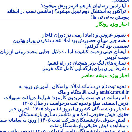
تقلال!
یا رامین رضاییان باز هم قرمز پوش میشود؟
راکتور به استقلال دوم تبدیل میشود؟ | هاشمی نسب در استانه
وستن به تی تی ها!
بار ویژه
رونگار
صویر عروس و داماد ارمنی در دوران قاجار
مه چیز مهیای حضورش بود اما/ انتخاب نکردن پیرلو بهترین
میمی بود که گرفتم!
یشان خیلی زحمت کشیدند اما…/ دلایل جدایی محمد ربیعی از زبان
ت کریمی
تاره های لیگ برتر همچنان در راه قشم!
رط ایران برای بازگشایی کامل تنگه هرمز
بار ویژه
اندیشه معاصر
حوه ثبت نام در سامانه املاک و اسکان | آموزش ورود به
amlak.mr و ثبت اقامتگاه و ملک
م رسالت درخواست وام بدون کارمزد؛ شرایط دریافت تسهیلات
ض الحسنه، مبلغ و نحوه ثبت درخواست در سال ۱۴۰۵
اخبار بازنشستگان کشوری امروز ۱۸ مرداد ۱۴۰۵ | آخرین خبر
وق، فیش حقوقی، احکام و متناسب سازی بازنشستگان
فیش حقوقی بازنشستگان شرکت نفت ۱۴۰۵ | ورود به سامانه سما
مشاهده فیش حقوقی بازنشستگان نفت
فیش حقوقی بازنشستگان تامین اجتماعی ۱۴۰۵ | نحوه دریافت فیش