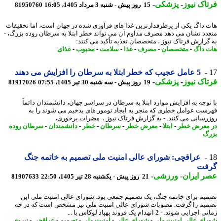
اک نیوز
-
پزشکی
-
15 روز پیش - شنبه 3 مرداد 1405، 16:05
81950760
 داگ یکی از پرطرفدارترین غذا های فرآوری شده در جهان است، اما تحقیقات
دد نشان می دهد مصرف مداوم آن می تواند خطر ابتلا به سرطان روده بزرگ، -
گزارش فرتاک نیوز ، متخصصان تغذیه تأکید می کنند:
 داگ
-
متخصصان
-
مصرف
-
غذا
-
سلامت
-
محبوب
-
غذای
5 عامل عجیب که خطر ابتلا به سرطان را افزایش می دهند
اک نیوز
-
پزشکی
-
19 روز پیش - سه شنبه 30 تیر 1405، 07:55
81917026
توجه به افزایش موارد ابتلا به سرطان در سراسر جهان، دانشمندان دائماً
ست عوامل خطری که منجر به ایجاد تومور های بدخیم می شوند را به
رسانی می کنند. - به گزارش فرتاک نیوز ، مضرات پرخوری،
معرض خطر
-
ابتلا
-
معرض خطر
-
سرطان
-
خطر
-
دانشمندان
-
سرطان روده
گ
عراقچی: شورای عالی امنیت ملی تصمیم به خاتمه جنگ
فت
 ایران
-
ورزشی
-
21 روز پیش - یکشنبه 28 تیر 1405، 22:50
81907633
یم برای خاتمه جنگ، یک تصمیم جمعی بود. شورای عالی امنیت ملی این
یم را گرفت. مصوبات شورای عالی امنیت ملی نیز مشخص است که در چه
رایی شوند. - 2 انهدام یک فروند پهپاد لوکاس با ...
ای عالی امنیت ملی
-
شورای عالی
-
امنیت ملی
-
تصمیم
-
عراقچی
-
نیروی