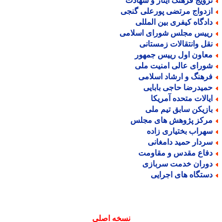
رویج فرهنگ ایثار و شهادت
زدواج مرتضی پورعلی گنجی
ادگاه کیفری بین المللی
ییس مجلس شورای اسلامی
قل وانتقالات زمستانی
عاون اول رییس جمهور
ورای عالی امنیت ملی
رهنگ و ارشاد اسلامی
میدرضا حاجی بابایی
یالات متحده آمریکا
ازیکن سابق تیم ملی
رکز پژوهش های مجلس
هراب بختیاری زاده
ردار حمید دامغانی
فاع مقدس و مقاومت
وران خدمت سربازی
ستگاه های اجرایی
نسخه اصلی