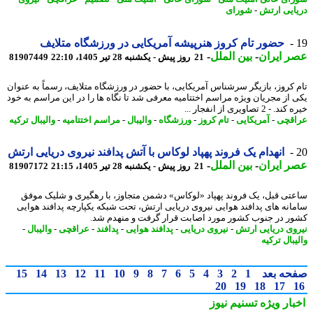
ایی ارتش
-
شورای
حضور تام کروز هنرپیشه آمریکایی در ورزشگاه متلایف
 ایران
-
بین الملل
-
21 روز پیش - یکشنبه 28 تیر 1405، 22:10
81907449
 کروز، بازیگر سرشناس آمریکایی، با حضور در ورزشگاه متلایف، رسماً به عنوان
 از مجریان ویژه مراسم اختتامیه معرفی شد تا نگاه ها را در این مراسم به خود
- 2 تصاویری از انفجار ...
قچی
-
آمریکایی
-
تام کروز
-
ورزشگاه
-
والیبال
-
مراسم اختتامیه
-
والیبال ترکیه
انهدام یک فروند پهپاد لوکاس با آتش پدافند نیروی دریایی ارتش
 ایران
-
بین الملل
-
21 روز پیش - یکشنبه 28 تیر 1405، 21:15
81907172
تی قبل، یک فروند پهپاد «لوکاس» دشمن متجاوز، با رهگیری و شلیک موفق
انه های پدافند هوایی نیروی دریایی ارتش، تحت شبکه یکپارچه پدافند هوایی
ر در جنوب کشور مورد اصابت قرار گرفت و منهدم شد.
وی دریایی ارتش
-
نیروی دریایی
-
پدافند هوایی
-
پدافند
-
عراقچی
-
والیبال
-
بال ترکیه
حه بعد
1
2
3
4
5
6
7
8
9
10
11
12
13
14
15
20
19
18
17
بار ویژه
تسنیم نیوز