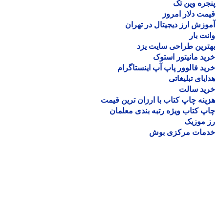
ره وین تک
ت دلار امروز
زش ارز دیجیتال در تهران
ت بار
رین طراحی سایت یزد
د مانیتور استوک
د فالوور پاپ آپ اینستاگرام
یای تبلیغاتی
ید سالت
نه چاپ کتاب با ارزان ترین قیمت
 کتاب ویژه رتبه بندی معلمان
موزیک
مات مرکزی بوش