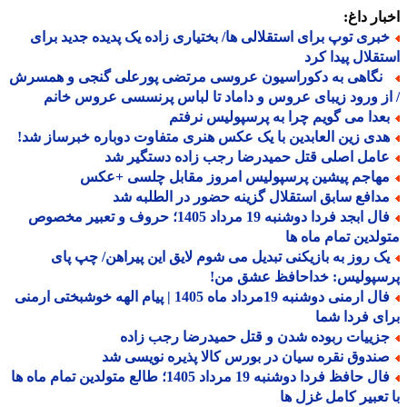
ار داغ:
بری توپ برای استقلالی ها/ بختیاری زاده یک پدیده جدید برای
قلال پیدا کرد
گاهی به دکوراسیون عروسی مرتضی پورعلی گنجی و همسرش
ز ورود زیبای عروس و داماد تا لباس پرنسسی عروس خانم
عدا می گویم چرا به پرسپولیس نرفتم
دی زین العابدین با یک عکس هنری متفاوت دوباره خبرساز شد!
امل اصلی قتل حمیدرضا رجب زاده دستگیر شد
هاجم پیشین پرسپولیس امروز مقابل چلسی +عکس
دافع سابق استقلال گزینه حضور در الطلبه شد
فال ابجد فردا دوشنبه 19 مرداد 1405؛ حروف و تعبیر مخصوص
لدین تمام ماه ها
ک روز به بازیکنی تبدیل می شوم لایق این پیراهن/ چپ پای
سپولیس: خداحافظ عشق من!
فال ارمنی دوشنبه 19مرداد ماه 1405 | پیام الهه خوشبختی ارمنی
ی فردا شما
زییات ربوده شدن و قتل حمیدرضا رجب زاده
ندوق نقره سیان در بورس کالا پذیره نویسی شد
فال حافظ فردا دوشنبه 19 مرداد 1405؛ طالع متولدین تمام ماه ها
تعبیر کامل غزل ها