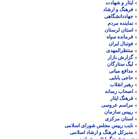
یثار و شهادت
رهنگ و ارشاد
هاددانشگاهی
ماینده مردم
ستان لرستان
رمانده سپاه
وتبال ایران
نتظرالمهدی
زارش بازار
یگ ستارگان
دافع میانی
اجی بابایی
هبر انقلاب
صحاب رسانه
رهنگ ایثار
راسم عروسی
ییس سازمان
ستان مرکزی
ایب رییس مجلس شورای اسلامی
دیرکل فرهنگ و ارشاد اسلامی