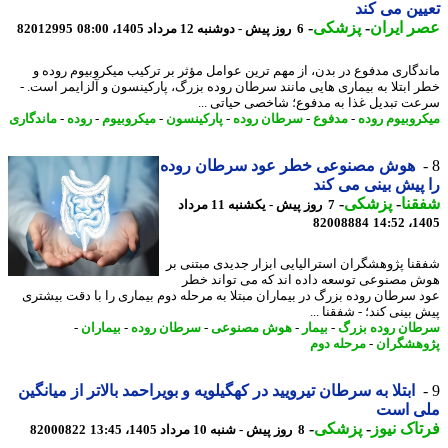
ین می کند
 ایران
-
پزشکی
-
6 روز پیش - دوشنبه 12 مرداد 1405، 08:00
82012995
دگاری مدفوع در بدن، از مهم ترین عوامل مؤثر بر ترکیب میکروبیوم روده و
 ابتلا به بیماری هایی مانند سرطان روده بزرگ، پارکینسون و آلزایمر است. -
ت تبدیل غذا به مدفوع؛ شاخصی حیاتی ...
روبیوم روده
-
مدفوع
-
سرطان روده
-
پارکینسون
-
میکروبیوم
-
روده
-
ماندگاری
هوش مصنوعی خطر عود سرطان روده
پیش بینی می کند
نا
-
پزشکی
-
7 روز پیش - یکشنبه 11 مرداد
82008884
1405
نا پژوهشگران استرالیایی ابزار جدیدی مبتنی بر
 مصنوعی توسعه داده اند که می تواند خطر
 سرطان روده بزرگ در بیماران مبتلا به مرحله دوم بیماری را با دقت بیشتری
بینی کند؛ - شفقنا ...
ان روده بزرگ
-
بیمار
-
هوش مصنوعی
-
سرطان روده
-
بیماران
-
هشگران
-
مرحله دوم
ابتلا به سرطان تیرویید در کهگیلویه و بویراحمد بالاتر از میانگین
ی است
اک نیوز
-
پزشکی
-
8 روز پیش - شنبه 10 مرداد 1405، 13:45
82000822