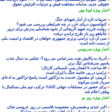
وقی جدید، سامانه مشاهده فیش و جزئیات افزایش حقوق
بار ویژه
ایونا نیوز
زییات تازه از آمار شهدای جنگ
نوانسیون دریای خزر در چه شرایطی بررسی می شود؟
وایت فرزند شهید لاریجانی از نحوه شناسایی پدرش برای ترور
تانیاهو زیر بار طرح ترامپ نرفت
ی ان ان: ترامپ برتری جمهوری خواهان در اقتصاد و امنیت ملی را
 دست داده است
بار ویژه
سرنویس
ذرباد به پالایش نفت بندرعباس می رود؟/ عنایتی به دنبال جذب
سور سرشناس لیگ برتر
عت تا انفحار بمب تابستانی کارتال!
رامپ در پی خاتمه جنگ با ایران است
ریمی: او مشمول خدمت به تراکتور است/ پاسخ تراکتور به ادعای
باز شدن بیرانوند
رای حضور در مسابقات جهانی کانادا؛/ ترکیب تیم ملی بسکتبال با
لچر اعلام شد
بار ویژه
روز نو
کبر عبدی و همسرش، معصومه قاسمی در روز عروسی شان
از غیبت زن تهرانی / اعترافات تکان دهنده پدر جنایتکار