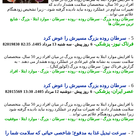
افراد زیر 50 سال، متخصصان سلامت هشدار دادند که
یرات مداوم در عملکرد روده نباید نادیده گرفته شود، - زیرا تشخیص زودهنگام
م می تواند ...
ان روده بزرگ
-
سرطان روده
-
روده
-
سرطان
-
موارد ابتلا
-
بزرگ
-
شایع
ن سرطان ها
سرطان روده بزرگ مسیرش را عوض کرد
اک نیوز
-
پزشکی
-
6 روز پیش - سه شنبه 13 مرداد 1405، 02:35
82019830
با افزایش موارد ابتلا به سرطان روده بزرگ در میان افراد زیر 50 سال، متخصصان
مت نسبت به نشانه های غیرعادی در عملکرد روده هشدار می دهند. - به
رش فرتاک نیوز؛ سرطان روده بزرگ (کولورکتال) ...
ان روده بزرگ
-
سرطان روده
-
روده
-
سرطان
-
بزرگ
-
موارد ابتلا
-
افراد
سرطان روده بزرگ مسیرش را عوض کرد
 ایران
-
پزشکی
-
6 روز پیش - دوشنبه 12 مرداد 1405، 13:30
82015569
با افزایش موارد ابتلا به سرطان روده بزرگ در میان افراد زیر 50 سال، متخصصان
مت هشدار دادند که تغییرات مداوم در عملکرد روده نباید نادیده گرفته شود
ا تشخیص زودهنگام علائم می تواند ...
ان روده بزرگ
-
سرطان روده
-
روده
-
سرطان
-
بزرگ
-
موارد ابتلا
-
موفقیت
سرعت تبدیل غذا به مدفوع؛ شاخصی حیاتی که سلامت شما را