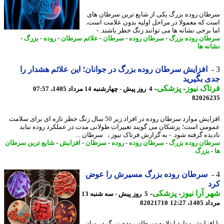
ان روده بزرگ یکی از شایع ترین سرطان های
 که معمولا در مراحل اولیه بدون علامت است،
 برخی نشانه ها می توانند زنگ خطر باشند. -
ان روده بزرگ
-
سرطان روده
-
سرطان
-
علائم سرطان
-
روده
-
بزرگ
-
نه ها
افزایش سرطان روده بزرگ در جوانان؛ این علائم هشدار را
 بگیرید
اک نیوز
-
پزشکی
-
4 روز پیش - چهارشنبه 14 مرداد 1405، 07:57
82026
افزایش موارد سرطان روده در افراد زیر 50 سال زنگ خطر تازه ای برای سلامت
می است؛ پزشکان می گویند تغییرات طولانی مدت در عملکرد روده نباید
یده گرفته شود. - به گزارش فرتاک نیوز ، سرطان ...
ان روده بزرگ
-
سرطان روده
-
روده
-
سرطان
-
افزایش
-
شایع ترین سرطان
بزرگ
سرطان روده بزرگ مسیرش را عوض
د
 آرا نیوز
-
پزشکی
-
5 روز پیش - سه شنبه 13
1، 12:27
82021710
افزایش موارد ابتلا به سرطان روده بزرگ در میان