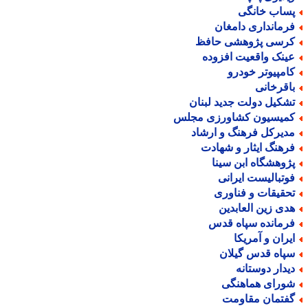
ساب خانگی
رمانداری دامغان
رسی پژوهشی حافظ
ینک واقعیت افزوده
امپیوتر خودرو
اقرخانی
شکیل دولت جدید لبنان
میسیون کشاورزی مجلس
دیرکل فرهنگ و ارشاد
رهنگ ایثار و شهادت
ژوهشگاه ابن سینا
وتبالیست ایرانی
حقیقات و فناوری
دی زین العابدین
رمانده سپاه قدس
یران و آمریکا
پاه قدس گیلان
یدار دوستانه
ورای هماهنگی
فتمان مقاومت