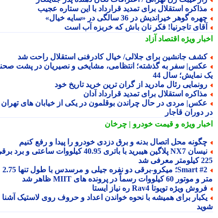
ذاکره استقلال برای تمدید قرارداد با این ستاره عجیب
هره گوهر خیراندیش در 36 سالگی در «سایه خیال»
قای تاجرنیا! فکر نان باش که خربزه آب است
بار ویژه
اقتصاد آزاد
شف جانشین برای جلالی/ خیال کادرفنی استقلال راحت شد
کس| سفر به گذشته؛ انتظامی، مشایخی و نصیریان در پشت صحنه
 نمایش؛ سال 44
ونمایی رئال مادرید از گران ترین خرید تاریخ خود
ذاکره استقلال برای تمدید قرارداد آدان
کس| مردی در حال چراندن بوقلمون در یکی از خیابان های تهران
 دوران قاجار
بار ویژه
و قیمت خودرو | چرخان
گونه محل اتصال بدنه و برق دزدی خودرو را پیدا و رفع کنیم
نیسان NX7 پلاگین هیبرید با باتری 40.95 کیلووات ساعتی و برد برقی
 معرفی شد
Smart #2؛ میکرو-برقی دو نفره جیلی و مرسدس با طول تنها 2.75
ور 60 کیلووات رسماً در پرونده های MIIT ظاهر شد
روش ویژه تویوتا Rav4 ره نیاز ایستا
کبار برای همیشه با نحوه خواندن اعداد و حروف روی لاستیک آشنا
ید