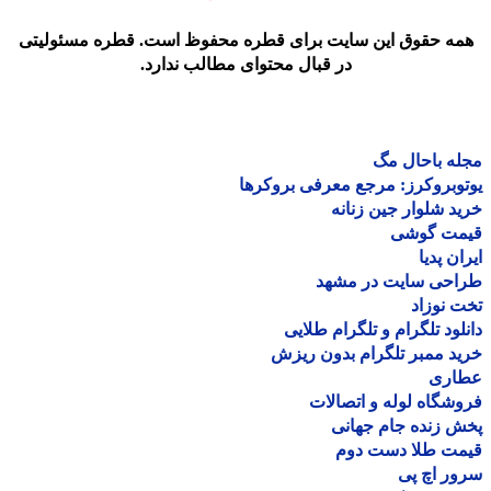
مه حقوق این سایت برای قطره محفوظ است. قطره مسئولیتی
در قبال محتوای مطالب ندارد.
ه باحال مگ
وبروکرز: مرجع معرفی بروکرها
د شلوار جین زنانه
مت گوشی
ان پدیا
احی سایت در مشهد
 نوزاد
لود تلگرام و تلگرام طلایی
د ممبر تلگرام بدون ریزش
اری
شگاه لوله و اتصالات
 زنده جام جهانی
مت طلا دست دوم
ر اچ پی