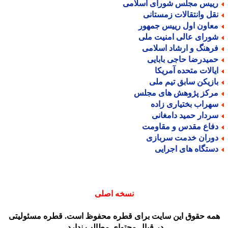
ییس مجلس شورای اسلامی
قل وانتقالات زمستانی
عاون اول رییس جمهور
ورای عالی امنیت ملی
رهنگ و ارشاد اسلامی
میدرضا حاجی بابایی
یالات متحده آمریکا
ازیکن سابق تیم ملی
رکز پژوهش های مجلس
هراب بختیاری زاده
ردار حمید دامغانی
فاع مقدس و مقاومت
وران خدمت سربازی
ستگاه های اجرایی
نسخه اصلی
مه حقوق این سایت برای قطره محفوظ است. قطره مسئولیتی
در قبال محتوای مطالب ندارد.