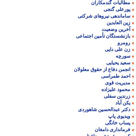
طالبات گندمکاران
ورعلی گنجی
اماندهی نیروهای شرکتی
ین العابدین
خرین وضعیت
ازنشستگان تأمین اجتماعی
ومرو
ن علی دایی
ورچه
عید یحیایی
نجمن دفاع از حقوق معلولان
حمد طمراسی
دیریت قوی
حمود علیزاده
رندین سفلی
کن آباد
کتر عبدالحسین شاهوردی
یدیوی پاپ
ساب خانگی
رمانداری دامغان