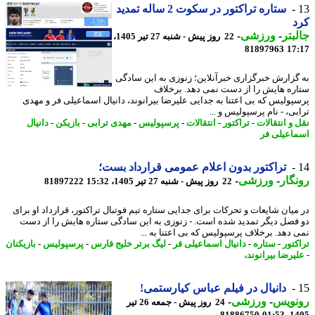
ستاره تراکتور در سکوت 2 ساله تمدید
د
بتر
-
ورزشی
-
22 روز پیش - شنبه 27 تیر 1405،
81897963
17
گزارش خبرگزاری خبرآنلاین؛ زنوزی به این سادگی
ره هایش را از دست نمی دهد. برخلاف
پولیس که بی اعتنا به جدایی علیرضا بیرانوند، دانیال اسماعیلی فر و مهدی
ی، - نام پرسپولیس و ...
 و انتقالات
-
تراکتور
-
انتقالات
-
پرسپولیس
-
مهدی ترابی
-
بازیکن
-
دانیال
اعیلی فر
تراکتور بدون اعلام عمومی قرارداد بست؛
گار
-
ورزشی
-
22 روز پیش - شنبه 27 تیر 1405، 15:32
81897222
میان شایعات و تحرکات برای جدایی ستاره تیم فوتبال تراکتور، قرارداد او برای
فصل دیگر تمدید شده است. - زنوزی به این سادگی ستاره هایش را از دست
 دهد. برخلاف پرسپولیس که بی اعتنا به ...
کتور
-
ستاره
-
دانیال اسماعیلی فر
-
لیگ برتر خلیج فارس
-
پرسپولیس
-
بازیکنان
یرضا بیرانوند،
دانیال در فیلم عباس کیارستمی!
نویس
-
ورزشی
-
24 روز پیش - جمعه 26 تیر