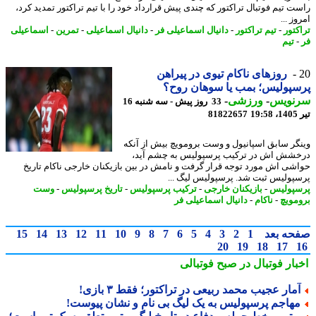
ت تیم فوتبال تراکتور که چندی پیش قرارداد خود را با تیم تراکتور تمدید کرد،
ز ...
کتور
-
تیم تراکتور
-
دانیال اسماعیلی فر
-
دانیال اسماعیلی
-
تمرین
-
اسماعیلی
تیم
روزهای ناکام تیوی در پیراهن
پولیس؛ بمب یا سوهان روح؟
نویس
-
ورزشی
-
33 روز پیش - سه شنبه 16
1
81822657
گر سابق اسپانیول و وست برومویچ بیش از آنکه
شش اش در ترکیب پرسپولیس به چشم آید،
شی اش مورد توجه قرار گرفت و نامش در بین بازیکنان خارجی ناکام تاریخ
پولیس ثبت شد. پرسپولیس لیگ ...
پولیس
-
بازیکنان خارجی
-
ترکیب پرسپولیس
-
تاریخ پرسپولیس
-
وست
مویچ
-
ناکام
-
دانیال اسماعیلی فر
حه بعد
1
2
3
4
5
6
7
8
9
10
11
12
13
14
15
20
19
18
17
بار فوتبال در صبح فوتبالی
مار عجیب محمد ربیعی در تراکتور؛ فقط ۳ بازی!
هاجم پرسپولیس به یک لیگ بی نام و نشان پیوست!