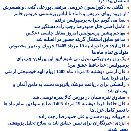
قلال پیدا کرد
گاهی به دکوراسیون عروسی مرتضی پورعلی گنجی و همسرش
ز ورود زیبای عروس و داماد تا لباس پرنسسی عروس خانم
عدا می گویم چرا به پرسپولیس نرفتم
امل اصلی قتل حمیدرضا رجب زاده دستگیر شد
هاجم پیشین پرسپولیس امروز مقابل چلسی +عکس
دافع سابق استقلال گزینه حضور در الطلبه شد
فال ابجد فردا دوشنبه 19 مرداد 1405؛ حروف و تعبیر مخصوص
لدین تمام ماه ها
ک روز به بازیکنی تبدیل می شوم لایق این پیراهن/ چپ پای
سپولیس: خداحافظ عشق من!
فال ارمنی دوشنبه 19مرداد ماه 1405 | پیام الهه خوشبختی ارمنی
ی فردا شما
لنسکی برای دریافت موشک پاتریوت دست به دامن آلمان و
ستان شد
ندوق نقره سیان در بورس کالا پذیره نویسی شد
فال حافظ فردا دوشنبه 19 مرداد 1405؛ طالع متولدین تمام ماه ها
تعبیر کامل غزل ها
زییات ربوده شدن و قتل حمیدرضا رجب زاده
یزدی: خبرنگاران برای تبیین حقایق باید به سلاح تحلیل پژوهشی
هز شوند