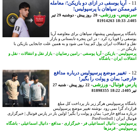
آریا یوسفی در ازای دو بازیکن؛/ معامله
ممکن سپاهان با پرسپولیس!
نویس
-
ورزشی
-
20 روز پیش - دوشنبه 29 تیر
81914263
1405
گاه پرسپولیس پیشنهاد سپاهان برای معاوضه آریا
ی را قویا رد کرد. - در این پنجره تابستانی و بازار
 و انتقالات ایران پول کم پیدا می شود و به همین علت جابجایی بازیکن با
کن در ...
پولیس
-
بازیکن
-
آریا یوسفی
-
رامین رضاییان
-
بازار نقل و انتقالات
-
نقل و
الات ایران
-
باشگاه
تغییر موضع پرسپولیس درباره مدافع
جی؛ بمان و پولت را بگیر!
س فوتبال
-
ورزشی
-
22 روز پیش - شنبه 27
1
81898355
گاه پرسپولیس هرگز زیر بار پرداخت کل مبلغ
رداد گرا نمی رود. نوشته تغییر موضع پرسپولیس
اره مدافع خارجی؛ بمان و پولت را بگیر! اولین بار در پارس فوتبال | خبرگزاری
 ایران | ParsFootball.
پولیس
-
دانیال اسماعیلی فر
-
خبرگزاری
-
مدافع
-
دانیال اسماعیلی
-
باشگاه
پولیس
-
قرمزها