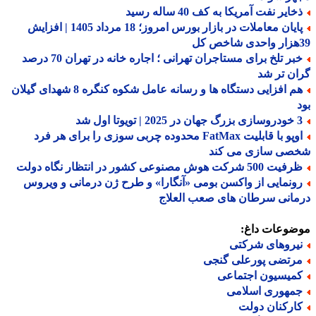
ایر نفت آمریکا به کف 40 ساله رسید
پایان معاملات در بازار بورس امروز؛ 18 مرداد 1405 | افزایش
خبر تلخ برای مستاجران تهرانی ؛ اجاره خانه در تهران 70 درصد
ن تر شد
هم افزایی دستگاه ها و رسانه عامل شکوه کنگره 8 شهدای گیلان
 | تویوتا اول شد
اوپو با قابلیت FatMax محدوده چربی سوزی را برای هر فرد
صی سازی می کند
 500 شرکت هوش مصنوعی کشور در انتظار نگاه دولت
ونمایی از واکسن بومی «آنگارا» و طرح ژن درمانی و ویروس
انی سرطان های صعب العلاج
ضوعات داغ:
یروهای شرکتی
رتضی پورعلی گنجی
میسیون اجتماعی
مهوری اسلامی
ارکنان دولت