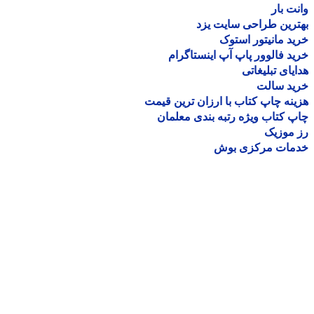
ت بار
رین طراحی سایت یزد
د مانیتور استوک
د فالوور پاپ آپ اینستاگرام
یای تبلیغاتی
ید سالت
نه چاپ کتاب با ارزان ترین قیمت
 کتاب ویژه رتبه بندی معلمان
موزیک
مات مرکزی بوش