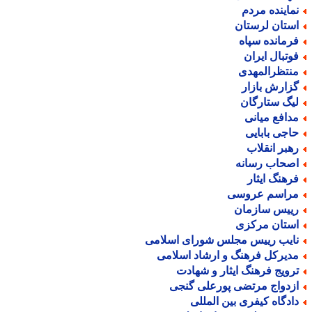
ماینده مردم
ستان لرستان
رمانده سپاه
وتبال ایران
نتظرالمهدی
زارش بازار
یگ ستارگان
دافع میانی
اجی بابایی
هبر انقلاب
صحاب رسانه
رهنگ ایثار
راسم عروسی
ییس سازمان
ستان مرکزی
ایب رییس مجلس شورای اسلامی
دیرکل فرهنگ و ارشاد اسلامی
رویج فرهنگ ایثار و شهادت
زدواج مرتضی پورعلی گنجی
ادگاه کیفری بین المللی