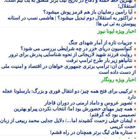
هترین خط حمله و دفاع در تاریخ لیگ برتر متعلق به یک تیم است؛
تقلال!
یا رامین رضاییان باز هم قرمز پوش میشود؟
راکتور به استقلال دوم تبدیل میشود؟ | هاشمی نسب در استانه
وستن به تی تی ها!
بار ویژه
ایونا نیوز
زییات تازه از آمار شهدای جنگ
نوانسیون دریای خزر در چه شرایطی بررسی می شود؟
وایت فرزند شهید لاریجانی از نحوه شناسایی پدرش برای ترور
تانیاهو زیر بار طرح ترامپ نرفت
ی ان ان: ترامپ برتری جمهوری خواهان در اقتصاد و امنیت ملی را
 دست داده است
بار ویژه
رونگار
رکیبی برای فتح همه چیز/ دو انتقال فوری و بزرگ: بارسلونا عجله
رد
صویر عروس و داماد ارمنی در دوران قاجار
مه چیز مهیای حضورش بود اما/ انتخاب نکردن پیرلو بهترین
میمی بود که گرفتم!
یشان خیلی زحمت کشیدند اما…/ دلایل جدایی محمد ربیعی از زبان
ت کریمی
تاره های لیگ برتر همچنان در راه قشم!