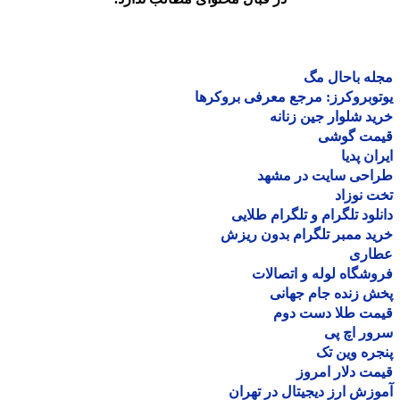
ه باحال مگ
وبروکرز: مرجع معرفی بروکرها
د شلوار جین زنانه
مت گوشی
ان پدیا
احی سایت در مشهد
 نوزاد
لود تلگرام و تلگرام طلایی
د ممبر تلگرام بدون ریزش
اری
شگاه لوله و اتصالات
 زنده جام جهانی
مت طلا دست دوم
ر اچ پی
ره وین تک
ت دلار امروز
زش ارز دیجیتال در تهران