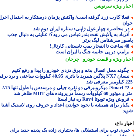
بار ویژه
سرنویس
علا کارت زرد گرفته است/ واکنش پژمان درستکار به احتمال اخراج
ان
ر محاصره چهار غول ژاپنی: ستاره ایران دوم شد
ذرباد به پالایش نفت بندرعباس می رود؟/ عنایتی به دنبال جذب
سور سرشناس لیگ برتر
عت تا انفحار بمب تابستانی کارتال!
رامپ در پی خاتمه جنگ با ایران است
بار ویژه
و قیمت خودرو | چرخان
گونه محل اتصال بدنه و برق دزدی خودرو را پیدا و رفع کنیم
نیسان NX7 پلاگین هیبرید با باتری 40.95 کیلووات ساعتی و برد برقی
 معرفی شد
Smart #2؛ میکرو-برقی دو نفره جیلی و مرسدس با طول تنها 2.75
ور 60 کیلووات رسماً در پرونده های MIIT ظاهر شد
روش ویژه تویوتا Rav4 ره نیاز ایستا
کبار برای همیشه با نحوه خواندن اعداد و حروف روی لاستیک آشنا
ید
ار داغ:
بری توپ برای استقلالی ها/ بختیاری زاده یک پدیده جدید برای