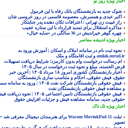
بار ویژه
روز نو
وک جدید به بازنشستگان بانک رفاه با این فرمول
کبر عبدی و همسرش، معصومه قاسمی در روز عروسی شان
از غیبت زن تهرانی / اعترافات تکان دهنده پدر جنایتکار
ذاکره استقلال برای تمدید قرارداد با این ستاره عجیب
هره گوهر خیراندیش در 36 سالگی در «سایه خیال»
بار ویژه
اندیشه معاصر
حوه ثبت نام در سامانه املاک و اسکان | آموزش ورود به
amlak.mr و ثبت اقامتگاه و ملک
م رسالت درخواست وام بدون کارمزد؛ شرایط دریافت تسهیلات
ض الحسنه، مبلغ و نحوه ثبت درخواست در سال ۱۴۰۵
اخبار بازنشستگان کشوری امروز ۱۸ مرداد ۱۴۰۵ | آخرین خبر
وق، فیش حقوقی، احکام و متناسب سازی بازنشستگان
فیش حقوقی بازنشستگان شرکت نفت ۱۴۰۵ | ورود به سامانه سما
مشاهده فیش حقوقی بازنشستگان نفت
فیش حقوقی بازنشستگان تامین اجتماعی ۱۴۰۵ | نحوه دریافت فیش
وقی جدید، سامانه مشاهده فیش و جزئیات افزایش حقوق
بار ویژه
تک ناک
تبلت Wacom MovinkPad 11 برای هنرمندان دیجیتال معرفی شد +
ویر
هوش مصنوعی ۱۶ ویروس جدید ساخت که هرگز در طبیعت وجود