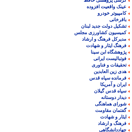
رسی پژوهشی حافظ
ینک واقعیت افزوده
امپیوتر خودرو
اقرخانی
شکیل دولت جدید لبنان
میسیون کشاورزی مجلس
دیرکل فرهنگ و ارشاد
رهنگ ایثار و شهادت
ژوهشگاه ابن سینا
وتبالیست ایرانی
حقیقات و فناوری
دی زین العابدین
رمانده سپاه قدس
یران و آمریکا
پاه قدس گیلان
یدار دوستانه
ورای هماهنگی
فتمان مقاومت
یثار و شهادت
رهنگ و ارشاد
هاددانشگاهی