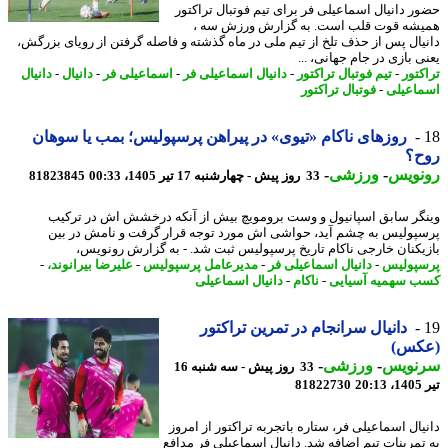
ر دانیال اسماعیلی فر برای تیم فوتبال تراکتور
شه قوت قلب است. به گزارش ورزش سه ،
یال پس از حذف تلخ از تیم ملی در ماه گذشته و فاصله گرفتن از رویای بزرگش،
 بازی در جام جهانی، ...
کتور
-
تیم فوتبال تراکتور
-
دانیال اسماعیلی فر
-
اسماعیلی فر
-
دانیال
-
دانیال
اعیلی
-
فوتبال تراکتور
روزهای ناکام «تیوی» در پیراهن پرسپولیس؛ بمب یا سوهان
ح؟
نویس
-
ورزشی
-
33 روز پیش - چهارشنبه 17 تیر 1405، 00:33
81823845
گر سابق اسپانیول و وست برومویچ بیش از آنکه درخشش اش در ترکیب
پولیس به چشم آید، حواشی اش مورد توجه قرار گرفت و نامش در بین
یکنان خارجی ناکام تاریخ پرسپولیس ثبت شد. - به گزارش رونویس،
پولیس
-
دانیال اسماعیلی فر
-
مدیرعامل پرسپولیس
-
علیرضا بیرانوند،
-
 سهمیه آسیایی
-
ناکام
-
دانیال اسماعیلی
دانیال سرانجام در تمرین تراکتور
کس)
نویس
-
ورزشی
-
33 روز پیش - سه شنبه 16
2
81822730
یال اسماعیلی فر، ستاره باتجربه تراکتور از امروز
تمرینات تیم اضافه شد. دانیال اسماعیلی فر مدافع