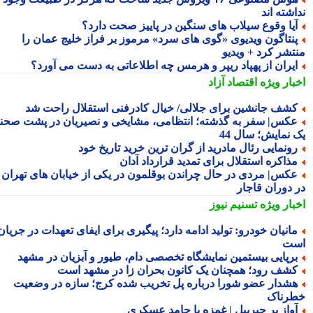
شته اند
یا وقوع سیلاب های سنگین در پاییز صحت دارد؟
نتاگون ویدیوی «گوی های سرد» مرموز بر فراز خلیج عمان را
تشر کرد + ویدیو
یران از پهپاد ریپر و هرمس چه اطلاعاتی به دست می آورد؟
بار ویژه
اقتصاد آزاد
شف جانشین برای جلالی/ خیال کادرفنی استقلال راحت شد
کس| سفر به گذشته؛ انتظامی، مشایخی و نصیریان در پشت صحنه
 نمایش؛ سال 44
ونمایی رئال مادرید از گران ترین خرید تاریخ خود
ذاکره استقلال برای تمدید قرارداد آدان
کس| مردی در حال چراندن بوقلمون در یکی از خیابان های تهران
 دوران قاجار
بار ویژه
تسنیم نیوز
انیان خودرو: تولید ادامه دارد؛ پیگیری برای ایفای تعهدات در جریان
ت
رپایی بیستمین نمایشگاه تخصصی دام، طیور و آبزیان در مشهد
شف رود؛ همچنان یک کانون بحران زا در مشهد است
شدار عضو شورا درباره پل تخریب شده کرج؛ سازه در وضعیت
رناک
واز پر جبرییل | غمزه با حامد عسکری