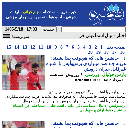
-
-
-
-
خبر
کرونا
استخدام
جام جهانی
اوقات
-
-
-
شرعی
آب و هوا
تماس
ویدئوهای ورزشی
17:33 | 1405/5/18
ار دانیال اسماعیلی فر
سرویسها
حه بعد
1
2
3
4
5
6
7
8
9
10
11
12
13
14
15
20
19
18
17
جانشین هایی که هیچوقت پیدا نشدند؛
نه چند صد میلیاردی پرسپولیس با اشتباه
قابل جبران درویش
س فوتبال
-
ورزشی
-
5 روز پیش - سه شنبه
82023083
پولیس با اشتباه بزرگ درویش ضرر مالی زیادی
مل شد. نوشته جانشین هایی که هیچوقت پیدا نشدند؛ هزینه چند صد میلیاردی
پولیس با اشتباه غیرقابل جبران درویش اولین بار در پارس فوتبال ...
پولیس
-
دانیال اسماعیلی فر
-
دانیال اسماعیلی
-
اسماعیلی فر
-
اشتباه
-
شین
-
هواداران پرسپولیس
جانشین هایی که هیچوقت پیدا نشدند؛