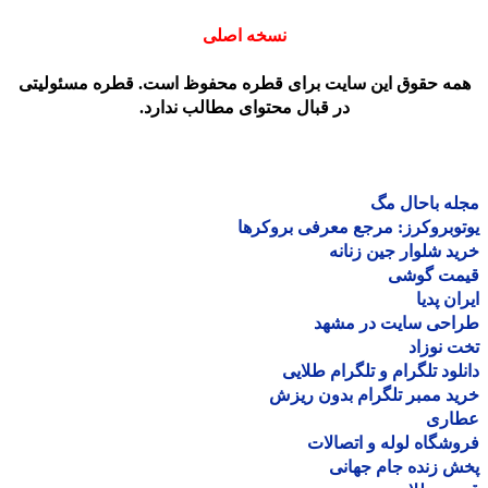
نسخه اصلی
مه حقوق این سایت برای قطره محفوظ است. قطره مسئولیتی
در قبال محتوای مطالب ندارد.
ه باحال مگ
وبروکرز: مرجع معرفی بروکرها
د شلوار جین زنانه
مت گوشی
ان پدیا
احی سایت در مشهد
 نوزاد
لود تلگرام و تلگرام طلایی
د ممبر تلگرام بدون ریزش
اری
شگاه لوله و اتصالات
 زنده جام جهانی