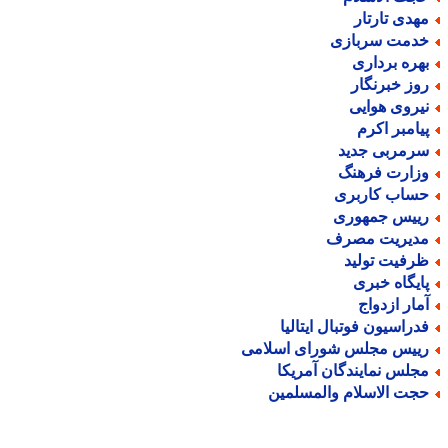
هدی تارتار
دمت سربازی
هره برداری
وز خبرنگار
یروی هوایی
یامبر اکرم
رمربی جدید
زارت فرهنگ
ساب کاربری
ییس جمهوری
دیریت مصرف
رفیت تولید
ایگاه خبری
مار ازدواج
دراسیون فوتبال ایتالیا
ییس مجلس شورای اسلامی
جلس نمایندگان آمریکا
جت الاسلام والمسلمین