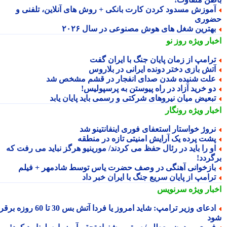
موزش مسدود کردن کارت بانکی + روش های آنلاین، تلفنی و
وری
هترین شغل های هوش مصنوعی در سال ۲۰۲۶
بار ویژه
روز نو
رامپ از زمان پایان جنگ با ایران گفت
تش بازی دختر دونده ایرانی در بلاروس
لت شنیده شدن صدای انفجار در قشم مشخص شد
و خرید آزاد در راه پیوستن به پرسپولیس!
بعیض میان نیروهای شرکتی و رسمی باید پایان یابد
بار ویژه
رونگار
روژ خواستار استعفای فوری اینفانتینو شد
شت پرده یک آرایش امنیتی تازه در منطقه
و را باید در رئال حفظ می کردند/ مورینیو هرگز نباید می رفت که
گردد!
ازخوانی آهنگی در وصف حضرت یاس توسط شادمهر + فیلم
رامپ از پایان سریع جنگ با ایران خبر داد
بار ویژه
سرنویس
ادعای وزیر ترامپ: شاید امروز یا فردا آتش بس 30 تا 60 روزه برقرار
د