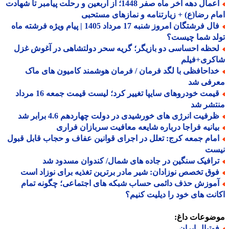
اعمال دهه آخر ماه صفر 1448؛ از اربعین و رحلت پیامبر تا شهادت
م رضا(ع) + زیارتنامه و نمازهای مستحبی
فال فرشتگان امروز شنبه 17 مرداد 1405 | پیام ویژه فرشته ماه
لد شما چیست؟
حظه احساسی دو بازیگر؛ گریه سحر دولتشاهی در آغوش غزل
کری+فیلم
داحافظی با لگد فرمان / فرمان هوشمند کامیون های ماک
رفی شد
قیمت خودروهای سایپا تغییر کرد؛ لیست قیمت جمعه 16 مرداد
تشر شد
رفیت انرژی های خورشیدی در دولت چهاردهم 4.6 برابر شد
یانیه فراجا درباره شایعه معافیت سربازان فراری
مام جمعه کرج: تعلل در اجرای قوانین عفاف و حجاب قابل قبول
ست
رافیک سنگین در جاده های شمال/ کندوان مسدود شد
وق تخصص نوزادان: شیر مادر برترین تغذیه برای نوزاد است
موزش حذف دائمی حساب شبکه های اجتماعی؛ چگونه تمام
نت های خود را دیلیت کنیم؟
ضوعات داغ:
وتبال ایران