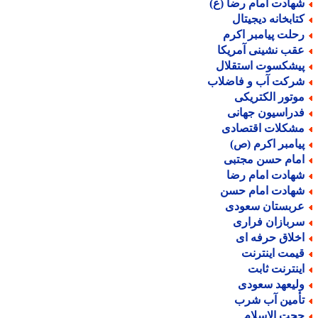
هادت امام رضا (ع)
تابخانه دیجیتال
حلت پیامبر اکرم
قب نشینی آمریکا
یشکسوت استقلال
رکت آب و فاضلاب
وتور الکتریکی
دراسیون جهانی
شکلات اقتصادی
یامبر اکرم (ص)
مام حسن مجتبی
هادت امام رضا
هادت امام حسن
ربستان سعودی
ربازان فراری
خلاق حرفه ای
یمت اینترنت
ینترنت ثابت
لیعهد سعودی
أمین آب شرب
جت الاسلام