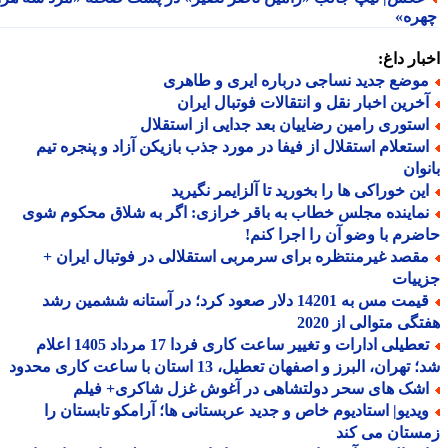
ره»
ار داغ:
وضع جدید نساجی درباره ایری و طاهری
خرین اخبار نقل و انتقالات فوتبال ایران
ستوری رامین رضاییان بعد جدایی از استقلال
ستعلام استقلال از فیفا در مورد جذب بازیکن آزاد و پنجره تیم
وان
ین خوراکی ها را بخورید تا آلزایمر نگیرید
ماینده مجلس خطاب به باقر خرازی: اگر به شلاق محکوم شوی
رم با وضو آن را اجرا کنم!
قصد غیرمنتظره برای سرمربی استقلالی در فوتبال ایران +
ییات
قیمت مس به 14201 دلار صعود کرد؛ در آستانه ششمین رشد
گی متوالی از 2020
تعطیلی ادارات و تغییر ساعت کاری فردا 17 مرداد 1405 اعلام
هران، البرز و اصفهان تعطیل، 13 استان با ساعت کاری محدود
شک های سحر دولتشاهی در آغوش غزل شاکری+ فیلم
یدیو| استادیوم خاص و جدید عربستانی ها؛ آرامکو تابستان را
ستان می کند