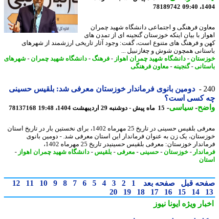
78189742
1404
ون فرهنگی و اجتماعی دانشگاه شهید چمران
از با بیان اینکه خوزستان گنجینه ای از تمدن های
 و فرهنگ های متنوع است، گفت: وجود آثار تاریخی ارزشمند از شهرهای
تانی همچون شوش و چغازنبیل ...
ستان
-
دانشگاه شهید چمران اهواز
-
فرهنگ
-
دانشگاه شهید چمران
-
شهرهای
تانی
-
گنجینه
-
معاون فرهنگی
2
دومین بانوی فرماندار خوزستان معرفی شد: بلقیس حسینی
 کسی است؟
ضح
-
سیاسی
-
15 ماه پیش - دوشنبه 29 اردیبهشت 1404، 19:48
78137168
معرفی بلقیس حسینی در تاریخ 25 مهرماه 1402، برای نخستین بار در تاریخ استان
ستان، یک زن به عنوان فرماندار این استان معرفی شد. - دومین بانوی
ندار خوزستان: معرفی بلقیس حسینیدر تاریخ 25 مهرماه 1402،
اندار
-
خوزستان
-
حسینی
-
معرفی
-
بلقیس
-
دانشگاه شهید چمران اهواز
-
ان
حه قبل
صفحه بعد
1
2
3
4
5
6
7
8
9
10
11
12
20
19
18
17
16
15
14
بار ویژه
ایونا نیوز