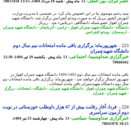
 ایران
-
بین الملل
-
12 ماه پیش - شنبه 18 مرداد 1404، 13:15
78811458
 رحیم موسوی نیا در این خصوص بیان کرد: در نشستی با مدیریت وزارت
زش کشور برزیل که به صورت ویدئو کنفرانس برگزار شد، دانشگاه شهید
ان اهواز عضو شبکه دانشگاهی «بریکس» شد. - رپرتاژ ...
شگاه
-
دانشگاه شهید چمران اهواز
-
ترامپ
-
آذربایجان
-
دانشگاه شهید چمران
منستان
-
ویدئو کنفرانس
2
شهریورماه؛ برگزاری باقی مانده امتحانات نیم سال دوم
شگاه شهیدچمران
رگزاری صداوسیما
-
اجتماعی
-
13 ماه پیش - یکشنبه 29 تیر 1404، 12:30
78666
باقی مانده امتحانات نیم سال دوم 1403-1404 دانشگاه شهید چمران اهواز در
یور امسال برگزار خواهند شد. - شهریورماه؛ برگزاری باقی مانده امتحانات نیم
 دوم دانشگاه شهیدچمران باقی مانده امتحانات ...
شگاه شهید چمران اهواز
-
دانشگاه شهید چمران
-
دانشگاه
-
امتحانات
-
برگزار
ید چمران
-
چمران
2
فردا، آغاز رقابت بیش از 47 هزار داوطلب خوزستانی در نوبت
م آزمون سراسری
رگزاری صداوسیما
-
سیاسی
-
13 ماه پیش - چهارشنبه 25 تیر 1404،
78641076
18