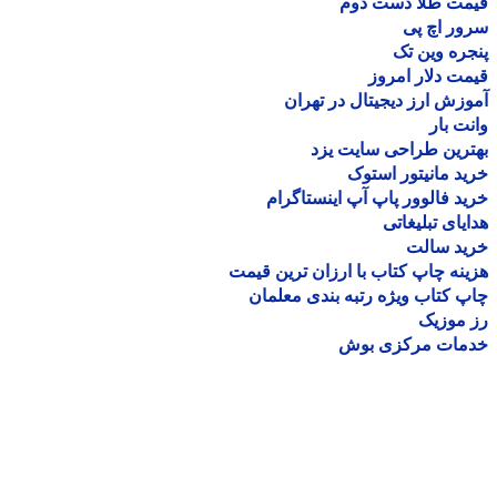
مت طلا دست دوم
ر اچ پی
ره وین تک
ت دلار امروز
زش ارز دیجیتال در تهران
ت بار
رین طراحی سایت یزد
د مانیتور استوک
د فالوور پاپ آپ اینستاگرام
یای تبلیغاتی
ید سالت
نه چاپ کتاب با ارزان ترین قیمت
 کتاب ویژه رتبه بندی معلمان
موزیک
مات مرکزی بوش