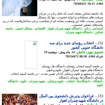
78366451
1404
جامعه شناس معتقد است که، قتل زنان در جریان
ت های مسلحانه و انواع خشونت، تنها یک مشکل
یتی نیست، بلکه این وضعیت نشانه ای از شکست برخی ساختارهاست که در پی
مدهای تبعیض جنسیتی، ...
ماعی
-
زنان
-
دانشگاه شهید چمران اهواز
-
اقتصادی
-
مشکل امنیتی
-
جامعه
اس
-
دانشگاه شهید چمران
2
انتخاب رؤسای جدید برای سه
شگاه جنوبی کشور
یم نیوز
-
دانش
-
14 ماه پیش - دوشنبه 19
14، 08:30
78354672
جلسه کمیته انتخاب رؤسای دانشگاه ها، روسای
شگاه های شهید چمران اهواز، علوم و فنون
ایی خرمشهر و علوم پزشکی آبادان تعیین شدند. - در جلسه کمیته انتخاب
ای دانشگاه ها، روسای دانشگاه ...
شگاه
-
دانشگاه ها
-
انتخاب
-
علوم پزشکی
-
شهید چمران
-
علوم
-
دانشگاه
م
2
فراخوان پذیرش دانشجوی بین الملل
دانشگاه شهیدچمران اهواز
نا
-
دانش
-