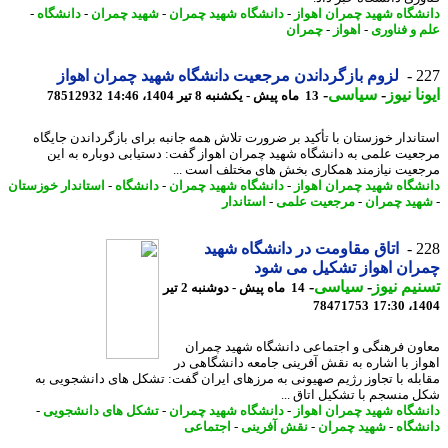
شگاه شهید چمران اهواز
-
دانشگاه شهید چمران
-
شهید چمران
-
دانشگاه
-
 و فناوری
-
اهواز
-
چمران
2
لزوم بازگرداندن مرجعیت دانشگاه شهید چمران اهواز
نا نیوز
-
سیاسی
-
13 ماه پیش - یکشنبه 8 تیر 1404، 14:46
78512932
اندار خوزستان با تأکید بر ضرورت تلاش همه جانبه برای بازگرداندن جایگاه
عیت علمی به دانشگاه شهید چمران اهواز گفت: دستیابی دوباره به این
عیت نیازمند همکاری بخش های مختلف است ...
شگاه شهید چمران اهواز
-
دانشگاه شهید چمران
-
دانشگاه
-
استاندار خوزستان
ید چمران
-
مرجعیت علمی
-
استاندار
2
اتاق مقاومت در دانشگاه شهید
ان اهواز تشکیل می شود
یم نیوز
-
سیاسی
-
14 ماه پیش - دوشنبه 2 تیر
78471753
1404
ون فرهنگی و اجتماعی دانشگاه شهید چمران
از با اشاره به نقش آفرینی جامعه دانشگاهی در
بله با تجاوز رژیم صهیونی به مرزهای ایران گفت: تشکل های دانشجویی به
 منسجم با تشکیل اتاق ...
شگاه شهید چمران اهواز
-
دانشگاه شهید چمران
-
تشکل های دانشجویی
-
شگاه
-
شهید چمران
-
نقش آفرینی
-
اجتماعی