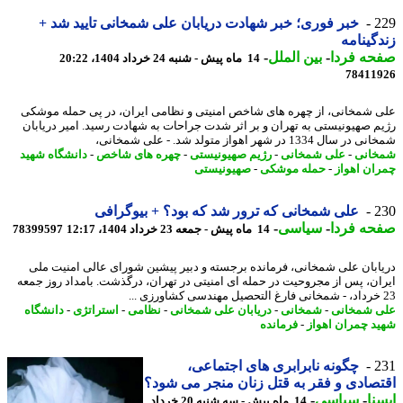
2
خبر فوری؛ خبر شهادت دریابان علی شمخانی تایید شد +
گینامه
حه فردا
-
بین الملل
-
14 ماه پیش - شنبه 24 خرداد 1404، 20:22
78411
 شمخانی، از چهره های شاخص امنیتی و نظامی ایران، در پی حمله موشکی
م صهیونیستی به تهران و بر اثر شدت جراحات به شهادت رسید. امیر دریابان
سال 1334 در شهر اهواز متولد شد. - علی شمخانی،
انی
-
علی شمخانی
-
رژیم صهیونیستی
-
چهره های شاخص
-
دانشگاه شهید
ان اهواز
-
حمله موشکی
-
صهیونیستی
2
علی شمخانی که ترور شد که بود؟ + بیوگرافی
حه فردا
-
سیاسی
-
14 ماه پیش - جمعه 23 خرداد 1404، 12:17
78399597
ابان علی شمخانی، فرمانده برجسته و دبیر پیشین شورای عالی امنیت ملی
ان، پس از مجروحیت در حمله ای امنیتی در تهران، درگذشت. بامداد روز جمعه
 شمخانی
-
شمخانی
-
دریابان علی شمخانی
-
نظامی
-
استراتژی
-
دانشگاه
د چمران اهواز
-
فرمانده
2
چگونه نابرابری های اجتماعی،
صادی و فقر به قتل زنان منجر می شود؟
نا
-
سیاسی
-
14 ماه پیش - سه شنبه 20 خرداد