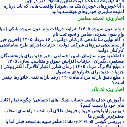
 آغازین 29,880 دلار در چین
یا خودروهای خودران هک می شوند؟ واقعیت هایی که باید درباره
نیت سایبری خودروهای هوشمند بدانید
بار ویژه
اندیشه معاصر
وام بدون سپرده ۱۴۰۵؛ شرایط دریافت وام بدون سپرده بانکی | مبلغ
م بدون سپرده، ضامن و نحوه ثبت نام
گام نهایی ساماندهی کارکنان دولتی در ۱۶ مرداد ۱۴۰۵ | آخرین خبر
 ساماندهی نیروهای شرکتی دولت | جزئیات اجرای طرح ساماندهی
رکنان دولت
طلاعیه مهم سازمان تامین اجتماعی | خبر جدید برای بازنشستگان و
تمری بگیران | جزئیات افزایش حقوق و متناسب سازی ۱۴۰۵
مبلغ کالابرگ مرداد ۱۴۰۵ | زمان شارژ اعتبار کالابرگ الکترونیکی |
ئیات جدید برای خانوارهای مشمول
مبلغ دقیق یارانه مرداد ماه ۱۴۰۵ | رقم یارانه نقدی خانوارها چقدر
ت؟
بار ویژه
تک ناک
موزش حذف دائمی حساب شبکه های اجتماعی؛ چگونه تمام اکانت
ی خود را دیلیت کنیم؟
هترین اپلیکیشن خرید و فروش طلای آب شده + راهنمای انتخاب
تبرترین پلتفرم ها
بررسی گوشی Galaxy Z Flip8؛ ظاهر شبیه به نسخه قبلی اما با
طن متفاوت!