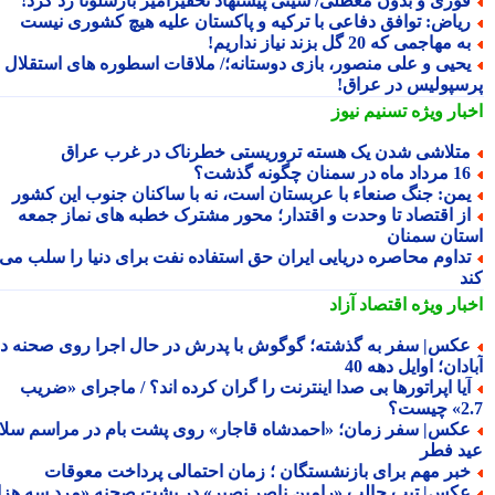
وری و بدون معطلی/ سیتی پیشنهاد تحقیرآمیز بارسلونا رد کرد!
یاض: توافق دفاعی با ترکیه و پاکستان علیه هیچ کشوری نیست
ه مهاجمی که 20 گل بزند نیاز نداریم!
حیی و علی منصور، بازی دوستانه؛/ ملاقات اسطوره های استقلال و
سپولیس در عراق!
بار ویژه
تسنیم نیوز
تلاشی شدن یک هسته تروریستی خطرناک در غرب عراق
داد ماه در سمنان چگونه گذشت؟
من: جنگ صنعاء با عربستان است، نه با ساکنان جنوب این کشور
ز اقتصاد تا وحدت و اقتدار؛ محور مشترک خطبه های نماز جمعه
تان سمنان
داوم محاصره دریایی ایران حق استفاده نفت برای دنیا را سلب می
د
بار ویژه
اقتصاد آزاد
کس| سفر به گذشته؛ گوگوش با پدرش در حال اجرا روی صحنه در
دان؛ اوایل دهه 40
یا اپراتورها بی صدا اینترنت را گران کرده اند؟ / ماجرای «ضریب
ست؟
کس| سفر زمان؛ «احمدشاه قاجار» روی پشت بام در مراسم سلام
د فطر
بر مهم برای بازنشستگان ؛ زمان احتمالی پرداخت معوقات
کس| تیپ جالب «رامین ناصر نصیر» در پشت صحنه «مرد سه هزار