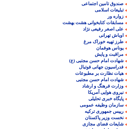
ندوق تامین اجتماعی
بلیغات اسلامی
واره ور
سابقات کتابخوانی هشت بهشت
لی اصغر رفیعی نژاد
وباش تهرانی
رز تهیه خوراک مرغ
وناس هوفمان
راقبت و پایش
هادت امام حسن مجتبی (ع)
دراسیون جهانی فوتبال
یات نظارت بر مطبوعات
هادت امام حسن مجتبی
زارت فرهنگ و ارشاد
یروی هوایی آمریکا
ایگاه خبری تحلیلی
ازمان وظیفه عمومی
ییس جمهوری ترکیه
خست وزیر پاکستان
ایعات فضای مجازی