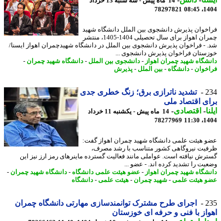
14 ماه پیش - سه شنبه 13 خرداد
78297821
1404
خوان پذیرش دانشجوی بین الملل دانشگاه شهید
چمران اهواز برای سال تحصیلی 1404-1405، منتشر
 - فراخوان پذیرش دانشجوی بین الملل در دانشگاه شهیدچمران اهواز ایسنا/
ستان فراخوان پذیرش دانشجوی ...
شگاه شهید چمران اهواز
-
دانشجوی بین الملل
-
دانشگاه شهید چمران
-
خوان
-
دانشگاه
-
بین الملل
-
پذیرش
2
تشدید ناترازی برق؛ زنگ خطری جدی
ی اقتصاد ملی
ا
-
اقتصادی
-
14 ماه پیش - یکشنبه 11 خرداد
78277969
1404
 هیئت علمی دانشگاه شهید چمران اهواز گفت:
یت نیروگاهی کشور متناسب با رشد مصرف،
رش نیافته است. عواملی مانند فعالیت گسترده ماینرهای رمز ارز نیز این
یت را تشدید کرده اند. - عضو ...
شگاه شهید چمران اهواز
-
عضو هیئت علمی دانشگاه
-
دانشگاه شهید چمران
-
 هیئت علمی
-
شهید چمران
-
هیئت علمی
-
دانشگاه
2
اجرای طرح مشترک توانمندسازی مهارتی دانشگاه چمران
از با فنی و حرفه ای خوزستان