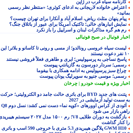
ارنامه سیاه غرب در ژاپن
عتراض خانواده لاریجانی به ادعای کوثری؛ «منتظر نظر رسمی
نید»
یام پنهان مثلث ریاض، اسلام آباد و آنکارا برای تهران چیست؟
مایش انبارهای خالی؛ تاکتیک آمریکا برای عبور از باتلاق جنگ؟
م هم گره مذاکرات لبنان و اسراییل را باز نکرد
بار فوتبال در صبح فوتبالی
یست سیاه عروسی رونالدو؛ از مسی و رونی تا کاسانو و بلاتر! این
یستند
اسخ نساجی به پرسپولیس؛ ایری و طاهری فعلاً فروشی نیستند
سمی؛ سردار دورسون به گازیانتپ پیوست
راغ سبز پرسپولیس به ادامه همکاری با بیفوما
سمی؛ موسی جنپو به سوپرلیگ یونان پیوست
بار ویژه
و قیمت خودرو | چرخان
پتنت های جدید BYD برای باتری حالت جامد دو الکترولیتی؛ حرکت
سمت تولید آزمایشی در 2027
آئودی از کراس اوورهای «کوپه نما» دست نمی کشد: نسل دوم Q8
هی بازار می شود
بازگشت به دوران طلایی V8؛ رم ۱۵۰۰ مدل ۲۰۲۷ سیستم هیبریدی
 کنار گذاشت
GWM H10 پلاگین هیبریدی 5.3 متری با خروجی 590 اسب و باتری