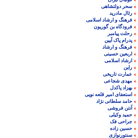
حر دولتشاهی
ئال مادرید
رهنگ و ارشاد اسلامی
رودگاه بن گوریون
حلت پیامبر
درام پاک آیین
رهنگ و ارشاد
ربعین حسینی
رشاد اسلامی
این
مارت تاریخی
هدی شجاعی
هزاد پاکدل
ستعفای امیر قلعه نویی
امد سلطانی نژاد
نتن فروشی
مید وکیلی
راحی فک
سین زاده
نتورنوازی