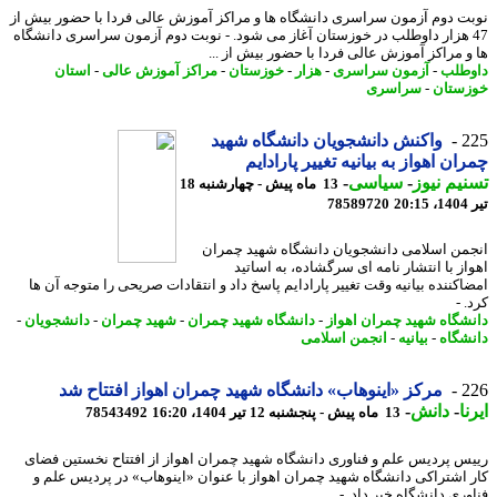
ت دوم آزمون سراسری دانشگاه ها و مراکز آموزش عالی فردا با حضور بیش از
4 هزار داوطلب در خوزستان آغاز می شود. - نوبت دوم آزمون سراسری دانشگاه
و مراکز آموزش عالی فردا با حضور بیش از ...
طلب
-
آزمون سراسری
-
هزار
-
خوزستان
-
مراکز آموزش عالی
-
استان
ستان
-
سراسری
2
واکنش دانشجویان دانشگاه شهید
ان اهواز به بیانیه تغییر پارادایم
یم نیوز
-
سیاسی
-
13 ماه پیش - چهارشنبه 18
2
78589720
من اسلامی دانشجویان دانشگاه شهید چمران
از با انتشار نامه ای سرگشاده، به اساتید
اکننده بیانیه وقت تغییر پارادایم پاسخ داد و انتقادات صریحی را متوجه آن ها
 -
شگاه شهید چمران اهواز
-
دانشگاه شهید چمران
-
شهید چمران
-
دانشجویان
-
شگاه
-
بیانیه
-
انجمن اسلامی
2
مرکز «اینوهاب» دانشگاه شهید چمران اهواز افتتاح شد
ا
-
دانش
-
13 ماه پیش - پنجشنبه 12 تیر 1404، 16:20
78543492
س پردیس علم و فناوری دانشگاه شهید چمران اهواز از افتتاح نخستین فضای
 اشتراکی دانشگاه شهید چمران اهواز با عنوان «اینوهاب» در پردیس علم و
وری دانشگاه خبر داد. -