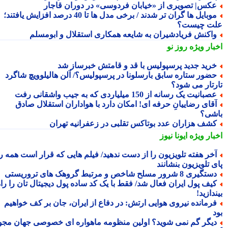
کس| تصویری از «خیابان فردوسی» در دوران قاجار
موبایل ها گران تر شدند / برخی مدل ها تا 40 درصد افزایش یافتند؛
ت چیست؟
اکنش فریادشیران به شایعه همکاری استقلال و ابومسلم
بار ویژه
روز نو
رید جدید پرسپولیس با قد و قامتش خبرساز شد
ضور ستاره سابق بارسلونا در پرسپولیس؟/ آلن هالیلوویچ شاگرد
رتار می شود؟
صبانیت یک رسانه از 150 میلیاردی که به جیب واشقانی رفت
قای رضاییانِ حرفه ای! امکان دارد با هواداران استقلال صادق
شی؟
شف هزاران عدد بوتاکس تقلبی در زعفرانیه تهران
بار ویژه
ایونا نیوز
خر هفته تلویزیون را از دست ندهید/ فیلم هایی که قرار است همه را
 تلویزیون بنشانند
تگیری 8 شرور مسلح شاخص و مرتبط گروهک های تروریستی
یف پول ایران فعال شد/ فقط با یک کد ساده پول دیجیتال تان را راه
دازید!
رمانده نیروی هوایی ارتش: در دفاع از ایران، جان بر کف خواهیم
یگر گم نمی شوید؟ اولین منظومه ماهواره ای خصوصی جهان مجوز