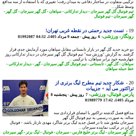
یبی متفاوت در ساختار دفاعی به میدان رفت؛ تغییری که با استفاده از سه مدافع
 شکل ...
 فوتبال گل گهر سیرجان
-
دیدار تدارکاتی
-
سپاهان
-
گل گهر سیرجان
-
گل گهر
-
 سیرجان
-
تیم فوتبال
تست جدید رحمتی در نقطه غربی تهران!
گار
-
ورزشی
-
6 روز پیش - جمعه 9 مرداد 1405، 04:32
81992087
خرید جدید گل گهر در بازار تابستانی مقابل سپاهان مورد آزمایش جدی قرار
تند. به گزارش “ورزش سه” تیم فوتبال گل گهر سیرجان در دیدار تدارکاتی روز
شنبه خود برابر سپاهان، با ترکیبی ...
هان
-
گل گهر
-
تابستانی
-
تیم فوتبال گل گهر سیرجان
-
گهر
-
دیدار تدارکاتی
-
حمله سپاهان
شکار جدید تیم مطرح لیگ برتری از
کتور می آید + جزییات
س فوتبال
-
ورزشی
-
7 روز پیش - پنجشنبه 8
1، 17:42
81989779
فع فصل گذشته تراکتور با امضای قراردادی سه
ه، به صورت رسمی به تیم فوتبال گل گهر
جان ملحق شد تا در فصل جدید لیگ برتر شاگرد مهدی تارتار باشد. - فوتبال
ان در ترکیب نماینده سیرجان ...
گهر سیرجان
-
لیگ برتر خلیج فارس
-
سیرجان
-
فوتبال
-
لیگ برتر
-
گهر سیرجان