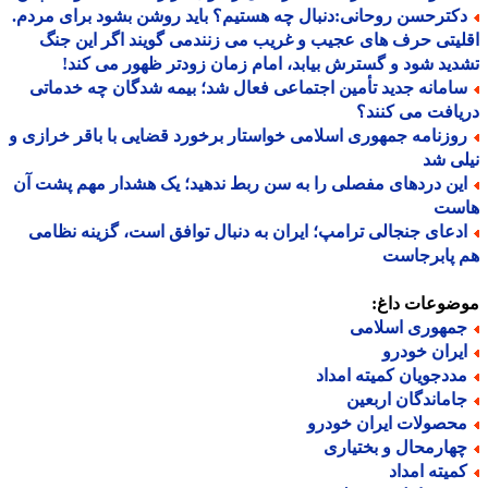
کترحسن روحانی:دنبال چه هستیم؟ باید روشن بشود برای مردم.
یتی حرف های عجیب و غریب می زنندمی گویند اگر این جنگ
ید شود و گسترش بیابد، امام زمان زودتر ظهور می کند!
امانه جدید تأمین اجتماعی فعال شد؛ بیمه شدگان چه خدماتی
افت می کنند؟
وزنامه جمهوری اسلامی خواستار برخورد قضایی با باقر خرازی و
ی شد
ین دردهای مفصلی را به سن ربط ندهید؛ یک هشدار مهم پشت آن
ست
دعای جنجالی ترامپ؛ ایران به دنبال توافق است، گزینه نظامی
 پابرجاست
ضوعات داغ:
مهوری اسلامی
یران خودرو
ددجویان کمیته امداد
اماندگان اربعین
حصولات ایران خودرو
هارمحال و بختیاری
میته امداد