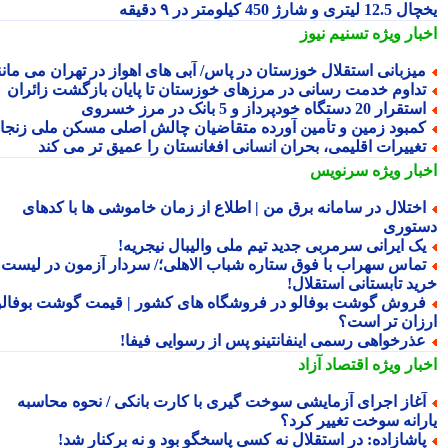
ری و شارژ 450 کیلومتر در ۹ دقیقه
بار ویژه
تسنیم نیوز
یزبانی استقلال خوزستان در پاس/ آبی های اهواز در تهران می مانند
داوم خدمت رسانی در مرزهای خوزستان تا پایان بازگشت زائران
تقرار 20 دستگاه خودپرداز و 5 بانک در مرز خسروی
مبود زمین و تأمین آورده متقاضیان چالش اصلی مسکن ملی زنجان
غییرات اقلیمی، بحران انسانی افغانستان را عمیق تر می کند
بار ویژه
سرنویس
ختلال در سامانه برق من | اطلاع از زمان خاموشی ها با کدهای
توری
ک ایرانی سرمربی جدید تیم ملی والیبال نیجریه!
ماس سهراب با فوق ستاره شباب الاهلی؛/ سردار آزمون در لیست
ید تابستانی استقلال!
روش گوشت بوفالو در فروشگاه های کشور | قیمت گوشت بوفالو
زان تر است؟
ذرخواهی رسمی اینفانتینو پس از رسوایی فیفا!
بار ویژه
اقتصاد آزاد
غاز اجرای آزمایشی سوخت گیری با کارت بانکی / نحوه محاسبه
رانه سوخت تغییر کرد؟
اشازاده: در استقلال نه کسی پاسخگو بود و نه برکنار شد!