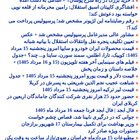
 اسامی به دست آمده
فشاگری کاپیتان اسبق استقلال: رامین محرمانه از قلعه نویی
سته بود دعوتش کند!
قم رضایتنامه این لژیونر مشخص شد؛ پرسپولیس پرداخت می
؟!
شاور عالی مدیرعامل پرسپولیس مشخص شد + عکس
عیین تکلیف پنجره نقل وانتقالات استقلال با بیانیه شبانه
قیمت محصولات ایران خودرو و سایپا امروز پنجشنبه 15 مرداد
 سورن، ساینا و... چند؟ +جدول
فیلم های سینمایی آخر هفته تلویزیون (15 و 16 مرداد 1405) +
صه داستان و زمان پخش
مت دلار و قیمت یورو امروز پنجشنبه 15 مرداد 1405 + جدول
باهت عجیب نجم الدین شریعتی به پسرش در کربلا
مت لیر ترکیه امروز پنجشنبه 15 مرداد 1405
حضور حدود 25 هزار نفری شرکت کنندگان جاماندگان اربعین در
لای ایران
ل ابجد | فال ابجد فردا جمعه 16 مرداد ماه 1405
وانی که در درگیری نابینا شد، قصاص چشم خواست
وزیر بهداشت برای تکمیل بیمارستان 17 شهریور برازجان
ورات ویژه صادر کرد
عات 15 مردادماه خراسان رضوی/بازار ساعت به وقت پکن