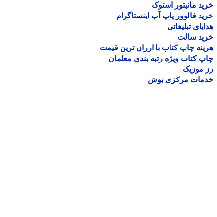
د مانیتور استوک
د فالوور پاپ آپ اینستاگرام
یای تبلیغاتی
ید سالت
نه چاپ کتاب با ارزان ترین قیمت
 کتاب ویژه رتبه بندی معلمان
موزیک
مات مرکزی بوش