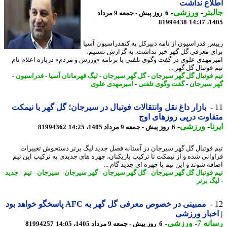
اع نداشت
بتر
-
ورزشی
-
6 روز پیش - جمعه 9 مرداد
81994438
1405
س فدراسیون از نامه دبیرکل به کنفدراسیون آسیا
ی معرفی گل گهر خبر نداشت. به گزارش تسنیم،
رمهدی علوی در گفت وگوی تلفنی با برنامه «ورزش و مردم» درباره اعلام نام
فوتبال گل گهر ...
 فوتبال گل گهر سیرجان
-
گل گهر سیرجان
-
لیگ قهرمانان آسیا
-
فدراسیون
-
 سیرجان
-
گفت وگوی تلفنی
-
امیرمهدی علوی
بازار داغ نقل وانتقالات فوتبال در سیرجان؛ گل گهر با نیمکت
اوت درپی روزهای اوج
ا
-
ورزشی
-
6 روز پیش - جمعه 9 مرداد 1405، 14:25
81994362
 فوتبال گل گهر سیرجان در آستانه فصل جدید لیگ برتر دستخوش تغییرات
وانی شده و از نیمکت تا ترکیب بازیکنان، چهره های جدیدی به ترکیب این تیم
فه شوند و این تیم با چهره ای جدید گام ...
 فوتبال گل گهر سیرجان
-
گل گهر سیرجان
-
گهر سیرجان
-
سیرجان
-
تیم
-
جدید
گ برتر
ممبینی در خصوص معرفی گل گهر به AFC پاسخگو خواهد بود
خبار ورزشی
نه 7
-
ورزشی
-
6 روز پیش - جمعه 9 مرداد 1405، 14:05
81994257