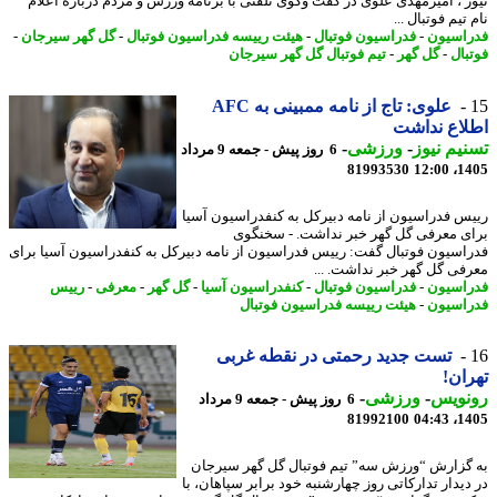
ز ، امیرمهدی علوی در گفت وگوی تلفنی با برنامه ورزش و مردم درباره اعلام
تیم فوتبال ...
اسیون
-
فدراسیون فوتبال
-
هیئت رییسه فدراسیون فوتبال
-
گل گهر سیرجان
-
بال
-
گل گهر
-
تیم فوتبال گل گهر سیرجان
علوی: تاج از نامه ممبینی به AFC
اع نداشت
یم نیوز
-
ورزشی
-
6 روز پیش - جمعه 9 مرداد
81993530
1405
س فدراسیون از نامه دبیرکل به کنفدراسیون آسیا
ی معرفی گل گهر خبر نداشت. - سخنگوی
اسیون فوتبال گفت: رییس فدراسیون از نامه دبیرکل به کنفدراسیون آسیا برای
فی گل گهر خبر نداشت. ...
اسیون
-
فدراسیون فوتبال
-
کنفدراسیون آسیا
-
گل گهر
-
معرفی
-
رییس
اسیون
-
هیئت رییسه فدراسیون فوتبال
تست جدید رحمتی در نقطه غربی
ان!
نویس
-
ورزشی
-
6 روز پیش - جمعه 9 مرداد
81992100
1405
گزارش “ورزش سه” تیم فوتبال گل گهر سیرجان
دیدار تدارکاتی روز چهارشنبه خود برابر سپاهان، با