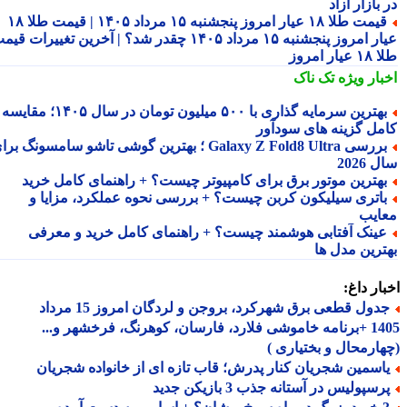
بازار آزاد
قیمت طلا ۱۸ عیار امروز پنجشنبه ۱۵ مرداد ۱۴۰۵ | قیمت طلا ۱۸
عیار امروز پنجشنبه ۱۵ مرداد ۱۴۰۵ چقدر شد؟ | آخرین تغییرات قیمت
ار امروز
بار ویژه
تک ناک
بهترین سرمایه گذاری با ۵۰۰ میلیون تومان در سال ۱۴۰۵؛ مقایسه
مل گزینه های سودآور
بررسی Galaxy Z Fold8 Ultra ؛ بهترین گوشی تاشو سامسونگ برای
2026
هترین موتور برق برای کامپیوتر چیست؟ + راهنمای کامل خرید
اتری سیلیکون کربن چیست؟ + بررسی نحوه عملکرد، مزایا و
ایب
ینک آفتابی هوشمند چیست؟ + راهنمای کامل خرید و معرفی
ترین مدل ها
ار داغ:
جدول قطعی برق شهرکرد، بروجن و لردگان امروز 15 مرداد
1405 +برنامه خاموشی فلارد، فارسان، کوهرنگ، فرخشهر و...
ارمحال و بختیاری )
اسمین شجریان کنار پدرش؛ قاب تازه ای از خانواده شجریان
سپولیس در آستانه جذب 3 بازیکن جدید