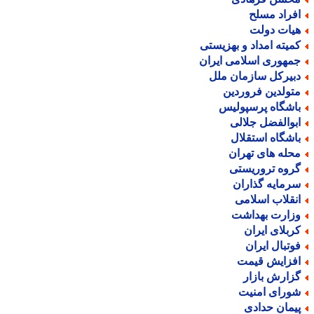
فراد مسلح
یات دولت
میته امداد و بهزیستی
مهوری اسلامی ایران
بیرکل سازمان ملل
تولدین فروردین
اشگاه پرسپولیس
بوالفضل جلالی
اشگاه استقلال
حله های تهران
روه تروریستی
رمایه گذاران
نقلاب اسلامی
زارت بهداشت
ربلای ایران
وتبال ایران
فزایش قیمت
زارش بازار
ورای امنیت
یمان حدادی