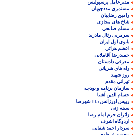
دیرعامل پرسپولیس
ستمری مددجویان
امین رضاییان
اخ های مجازی
سلم صالحی
رمربی رئال مادرید
انوی اول ایران
عظم هراتی
میدرضا آقاملایی
عرفی دادستان
اه های شریانی
وز شهید
هرانی مقدم
ازمان برنامه و بودجه
سام الدین آشنا
یس اورژانس 115 شهرضا
ینه زنی
ائران حرم امام رضا
ردوگاه اشرف
ردار احمد شفایی
حسن فرهادی