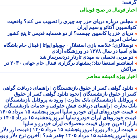
فت!
بار فوتبال در صبح فوتبالی
جلس درباره دریای خزر چه چیزی را تصویب می کند؟ واقعیت
وانسیون آکتائو و سهم ایران
ریای خزر یا کاسپین چیست؟ از دو همسایه قدیمی تا پنج کشور
حلی امروز
وستالژی؛ خلاصه بازی استقلال - جوبیلو ایواتا | فینال جام باشگاه
سیا در سال ۱۳۷۸ در ورزشگاه آزادی
و مربی تحمیلی به مهدی تارتار دردسرساز شد
اینفانتینو استعفا نداد؛ پیشنهاد برگزاری فینال جام جهانی ۲۰۳۰ در
اکش
بار ویژه
اندیشه معاصر
انلود گواهی کسر از حقوق بازنشستگان | راهنمای دریافت گواهی
ر از حقوق بازنشستگان | نحوه دانلود گواهی کسر از حقوق
روفایل بازنشستگان بانک تجارت | ورود به پروفایل بازنشستگان
نک تجارت | راهنمای دریافت فیش حقوقی و خدمات بازنشستگان
قیمت خودروهای ایران خودرو سایپا امروز پنجشنبه ۱۵ مرداد ۱۴۰۵ |
قیمت خودروهای ایران خودرو سایپا امروز پنجشنبه ۱۵ مرداد ۱۴۰۵ در
زار | آخرین جدول قیمت محصولات ایران خودرو و سایپا
قیمت ارز دلار یورو امروز پنجشنبه ۱۵ مرداد ۱۴۰۵ | قیمت ارز دلار
یورو امروز پنجشنبه ۱۵ مرداد ۱۴۰۵ چقدر شد؟ | آخرین نرخ دلار و یورو