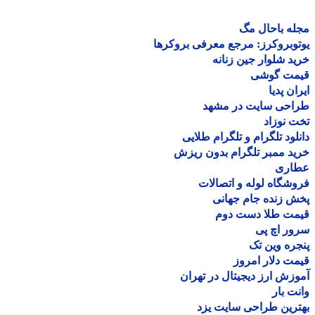
ه باحال مگ
وبروکرز: مرجع معرفی بروکرها
د شلوار جین زنانه
مت گوشی
ان پدیا
احی سایت در مشهد
 نوزاد
لود تلگرام و تلگرام طلایی
د ممبر تلگرام بدون ریزش
اری
شگاه لوله و اتصالات
 زنده جام جهانی
مت طلا دست دوم
ر اچ پی
ره وین تک
ت دلار امروز
زش ارز دیجیتال در تهران
ت بار
رین طراحی سایت یزد