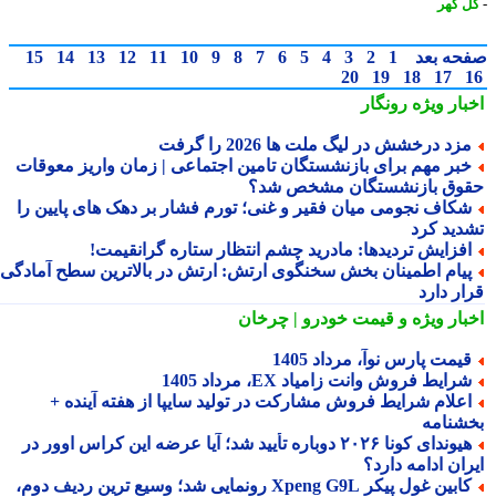
 گهر
حه بعد
1
2
3
4
5
6
7
8
9
10
11
12
13
14
15
20
19
18
17
بار ویژه
رونگار
زد درخشش در لیگ ملت ها 2026 را گرفت
بر مهم برای بازنشستگان تامین اجتماعی | زمان واریز معوقات
وق بازنشستگان مشخص شد؟
کاف نجومی میان فقیر و غنی؛ تورم فشار بر دهک های پایین را
دید کرد
فزایش تردیدها: مادرید چشم انتظار ستاره گرانقیمت!
یام اطمینان بخش سخنگوی ارتش: ارتش در بالاترین سطح آمادگی
ار دارد
بار ویژه
و قیمت خودرو | چرخان
یمت پارس نوآ، مرداد 1405
رایط فروش وانت زامیاد EX، مرداد 1405
علام شرایط فروش مشارکت در تولید سایپا از هفته آینده +
شنامه
هیوندای کونا ۲۰۲۶ دوباره تأیید شد؛ آیا عرضه این کراس اوور در
ان ادامه دارد؟
کابین غول پیکر Xpeng G9L رونمایی شد؛ وسیع ترین ردیف دوم،