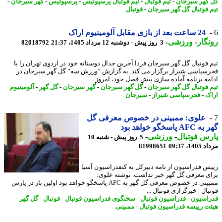
گهر سیرجان
-
تیم فوتبال
-
تیم فوتبال پرسپولیس
-
پرسپولیس
-
گهر سیرجان
-
 فوتبال گل گهر سیرجان
-
فوتبال
24 ساعت بعد از بازی مقابل آلومینیوم اراک
گار
-
ورزشی
-
3 روز پیش - دوشنبه 12 مرداد 1405، 21:37
82018792
 فوتبال گل گهر سیرجان فردا آخرین جدال دوستانه خود در اردوی تهران را با
سپاسی شیراز برگزار می کند. به گزارش “ورزش سه” گل گهر سیرجان در
مه برنامه آماده سازی پیش فصل خود، امروز ...
 فوتبال گل گهر سیرجان
-
گل گهر سیرجان
-
گهر سیرجان
-
گل گهر
-
آلومینیوم
ک
-
فجرسپاسی شیراز
-
سیرجان
علوی: ممبینی در خصوص معرفی گل
 پاسخگو خواهد بود
س فوتبال
-
ورزشی
-
5 روز پیش - شنبه 10
1، 09:37
81998651
س فدراسیون از نامه دبیرکل به کنفدراسیون آسیا
ی معرفی گل گهر خبر نداشت. نوشته علوی:
ممبینی در خصوص معرفی گل گهر به AFC پاسخگو خواهد بود اولین بار در پارس
ال | خبرگزاری فوتبال ...
اسیون
-
فدراسیون فوتبال
-
سخنگوی فدراسیون فوتبال
-
فوتبال
-
گل گهر
-
ت رییسه فدراسیون فوتبال
-
ممبینی