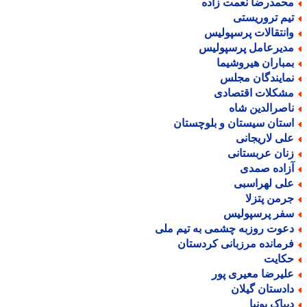
حمدرضا نعمت زاده
یم تروریستی
انتقالات پرسپولیس
دیرعامل پرسپولیس
مباران هیروشیما
مایندگان مجلس
شکلات اقتصادی
اصرالدین شاه
ستان سیستان و بلوچستان
لی لاریجانی
نان عربستانی
زاده صمدی
لی لهراسبی
رمن پتزلا
فر پرسپولیس
عوت روزبه چشمی به تیم ملی
رمانده مرزبانی کردستان
کایت
لیرضا معیری پور
ادستان گیلان
یپاک پونیا