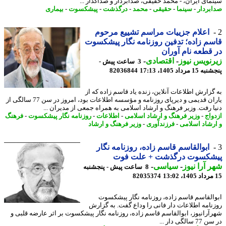
مای ایران، - محمد حقیقی، صدابردار و صداگذار ...
بردار
-
سینما
-
حقیقی
-
محمد
-
درگذشت
-
پیشکسوت
-
بیماری
اعلام جزییات مراسم تشییع مرحوم
م زاده؛ تدفین روزنامه نگار پیشکسوت
قطعه نام آوران
نویس نیوز
-
اقتصادی
-
3 ساعت پیش -
 مرداد 1405، 17:13
82036844
گزارش اطلاعات آنلاین، زنده یاد قاسم زاده که از
یاران قدیمی و دیرپای روزنامه و مؤسسه اطلاعات بود، امروز در سن 77 سالگی از
ا رفت. وزیر فرهنگ و ارشاد اسلامی به همراه جمعی از مدیران ...
واج
-
وزیر فرهنگ و ارشاد اسلامی
-
اطلاعات
-
روزنامه نگار پیشکسوت
-
فرهنگ
رشاد اسلامی
-
فرزندآوری
-
وزیر فرهنگ و ارشاد
ابوالقاسم قاسم زاده، روزنامه نگار
شکسوت درگذشت + علت فوت
 آرا نیوز
-
سیاسی
-
8 ساعت پیش - پنجشنبه
82035374
القاسم قاسم زاده، روزنامه نگار پیشکسوت
نامه اطلاعات دار فانی را وداع گفت. به گزارش
آرانیوز، ابوالقاسم قاسم زاده، روزنامه نگار پیشکسوت بر اثر عارضه قلبی و
الگی دار ...