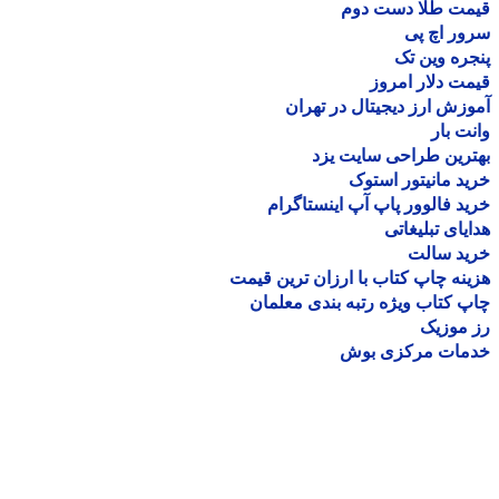
مت طلا دست دوم
ر اچ پی
ره وین تک
ت دلار امروز
زش ارز دیجیتال در تهران
ت بار
رین طراحی سایت یزد
د مانیتور استوک
د فالوور پاپ آپ اینستاگرام
یای تبلیغاتی
ید سالت
نه چاپ کتاب با ارزان ترین قیمت
 کتاب ویژه رتبه بندی معلمان
موزیک
مات مرکزی بوش