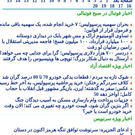
حه بعد
1
2
3
4
5
6
7
8
9
10
11
12
13
14
15
20
19
18
17
بار فوتبال در صبح فوتبالی
بحران سهمیه پرسپولیس؛ ۷ خرید انجام شده، یک سهمیه باقی مانده
فرمول فرار از قوانین!
ساوی آلومینیوم اراک و مس شهر بابک در دیداری دوستانه
۱۰۰ میلیارد قرارداد، ۱۰۰ میلیون فسخ! فاجعه مدیریتی استقلال با
مین رضاییان لو رفت
سر ۷۰۰ هزار دلاری پرسپولیس؛ گرا برای جدایی چه می خواهد؟
رسنال به دنبال شکار بزرگ؛ توپچی ها وینیسیوس را هدف گرفتند
بار ویژه
اقتصاد آزاد
وک تازه به مردم / قطعات یدکی خودرو 70 تا 80 درصد گران شد
لاف سردرگم رختکن/ خرید پرحاشیه پرسپولیس، به آخر خط رسید!
کس| سفر به گذشته؛ ایرن، بازیگر مشهور قبل انقلاب با حجاب
ل؛ اواخر دهه 50
زییات پرداخت وام بازسازی مسکن به آسیب دیدگان جنگ
گر بنزین گران شود، قیمت خودرو چه تغییری می کند؛ الان وقت
ید خودرو است یا خیر؟
بار ویژه
سرنویس
دعای الجزیره: سرنوشت توافق تنگه هرمز اکنون در دستان