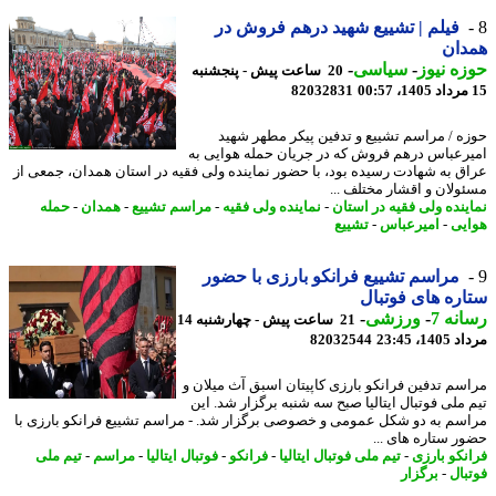
فیلم | تشییع شهید درهم فروش در
دان
ه نیوز
-
سیاسی
-
20 ساعت پیش - پنجشنبه
82032831
ه / مراسم تشییع و تدفین پیکر مطهر شهید
رعباس درهم فروش که در جریان حمله هوایی به
ق به شهادت رسیده بود، با حضور نماینده ولی فقیه در استان همدان، جمعی از
ولان و اقشار مختلف ...
ینده ولی فقیه در استان
-
نماینده ولی فقیه
-
مراسم تشییع
-
همدان
-
حمله
یی
-
امیرعباس
-
تشییع
مراسم تشییع فرانکو بارزی با حضور
ره های فوتبال
نه 7
-
ورزشی
-
21 ساعت پیش - چهارشنبه 14
1، 23:45
82032544
سم تدفین فرانکو بارزی کاپیتان اسبق آث میلان و
 ملی فوتبال ایتالیا صبح سه شنبه برگزار شد. این
سم به دو شکل عمومی و خصوصی برگزار شد. - مراسم تشییع فرانکو بارزی با
ر ستاره های ...
نکو بارزی
-
تیم ملی فوتبال ایتالیا
-
فرانکو
-
فوتبال ایتالیا
-
مراسم
-
تیم ملی
بال
-
برگزار