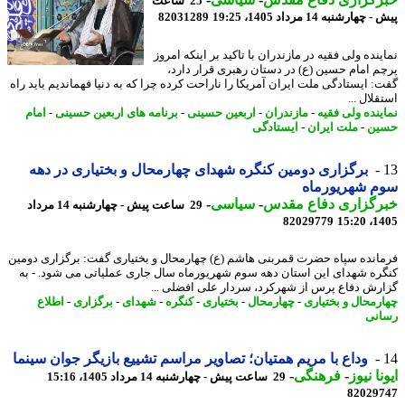
25 ساعت
هارشنبه 14 مرداد 1405، 19:25
82031289
نده ولی فقیه در مازندران با تاکید بر اینکه امروز
م امام حسین (ع) در دستان رهبری قرار دارد،
: ایستادگی ملت ایران آمریکا را ناراحت کرده چرا که به دنیا فهماندیم باید راه
لال ...
ینده ولی فقیه
-
مازندران
-
اربعین حسینی
-
برنامه های اربعین حسینی
-
امام
ین
-
ملت ایران
-
ایستادگی
برگزاری دومین کنگره شهدای چهارمحال و بختیاری در دهه
م شهریورماه
رگزاری دفاع مقدس
-
سیاسی
-
29 ساعت پیش - چهارشنبه 14 مرداد
82029779
1405
انده سپاه حضرت قمربنی هاشم (ع) چهارمحال و بختیاری گفت: برگزاری دومین
ره شهدای این استان دهه سوم شهریورماه سال جاری عملیاتی می شود. - به
رش دفاع پرس از شهرکرد، سردار علی افضلی ...
رمحال و بختیاری
-
چهارمحال
-
بختیاری
-
کنگره
-
شهدای
-
برگزاری
-
اطلاع
نی
وداع با مریم همتیان؛ تصاویر مراسم تشییع بازیگر جوان سینما
نا نیوز
-
فرهنگی
-
29 ساعت پیش - چهارشنبه 14 مرداد 1405، 15:16
82029