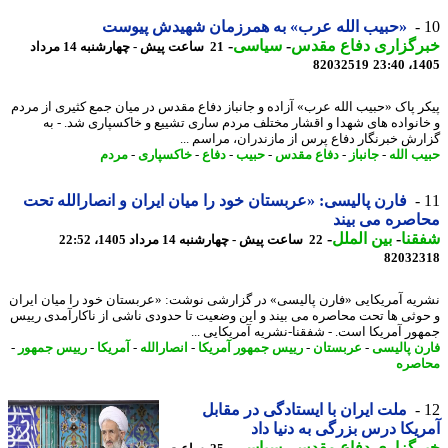
«حبیب الله عرب» به همرزمان شهیدش پیوست
رگزاری دفاع مقدس
-
سیاسی
-
21 ساعت پیش - چهارشنبه 14 مرداد
82032519
1405
ر پاک «حبیب الله عرب» آزاده و جانباز دفاع مقدس در میان جمع کثیری از مردم
انواده های شهدا و اقشار مختلف مردم ساری تشییع و خاکسپاری شد. - به
رش خبرنگار دفاع پرس از مازندران، مراسم ...
ب الله
-
جانباز
-
دفاع مقدس
-
حبیب
-
دفاع
-
خاکسپاری
-
مردم
فارن پالیسی: «عربستان خود را میان ایران و انصارالله تحت
صره می بیند
نا
-
بین الملل
-
22 ساعت پیش - چهارشنبه 14 مرداد 1405، 22:52
82032
یه آمریکایی «فارن پالیسی» در گزارشی نوشت: «عربستان خود را میان ایران
وثی ها تحت محاصره می بیند و این وضعیت تا حدودی ناشی از ناکارآمدی رییس
ور آمریکا است. - شفقنا-نشریه آمریکایی ...
ن پالیسی
-
عربستان
-
رییس جمهور آمریکا
-
انصارالله
-
آمریکا
-
رییس جمهور
-
صره
ملت ایران با ایستادگی در مقابل
یکا درس بزرگی به دنیا داد
رگزاری دفاع مقدس
-
سیاسی
-