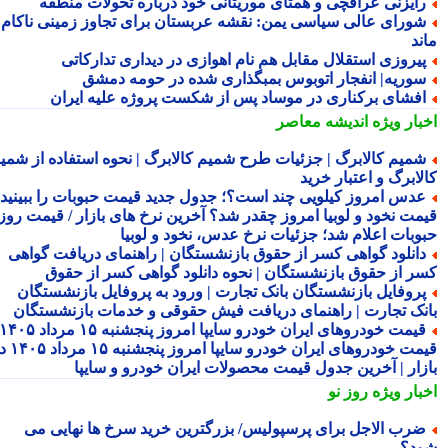
ایزنی عراقچی و همتای موریتانی خود درباره تحولات منطقه
ورای عالی سیاسی یمن: نقشه عربستان برای تجاوز زمینی ناکام
ند
یروزی استقلال مقابل هم نام اهوازی در دیداری تدارکاتی
وریه| انفجار اتوبوس بمبگذاری شده در حومه دمشق
فشای برکناری در موساد پس از شکست پروژه علیه ایران
بار ویژه
اندیشه معاصر
میم کالابرگ | جزئیات طرح شمیم کالابرگ | نحوه استفاده از شمیم
لابرگ و اعتبار خرید
دس امروز کیلویی چند است؟؛ جدول جدید قیمت حبوبات را ببینید /
مت نخود و لوبیا امروز چقدر شد؟ آخرین نرخ های بازار / قیمت روز
وبات اعلام شد؛ جزئیات نرخ عدس، نخود و لوبیا
انلود گواهی کسر از حقوق بازنشستگان | راهنمای دریافت گواهی
ر از حقوق بازنشستگان | نحوه دانلود گواهی کسر از حقوق
روفایل بازنشستگان بانک تجارت | ورود به پروفایل بازنشستگان
نک تجارت | راهنمای دریافت فیش حقوقی و خدمات بازنشستگان
قیمت خودروهای ایران خودرو سایپا امروز پنجشنبه ۱۵ مرداد ۱۴۰۵ |
قیمت خودروهای ایران خودرو سایپا امروز پنجشنبه ۱۵ مرداد ۱۴۰۵ در
زار | آخرین جدول قیمت محصولات ایران خودرو و سایپا
بار ویژه
روز نو
رب الاجل برای پرسپولیس/ بزرگترین خرید سرخ ها نهایی می
د؟