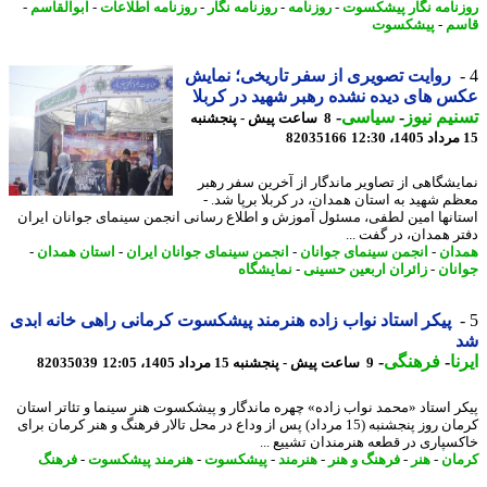
نامه نگار پیشکسوت
-
روزنامه
-
روزنامه نگار
-
روزنامه اطلاعات
-
ابوالقاسم
-
م
-
پیشکسوت
روایت تصویری از سفر تاریخی؛ نمایش
 های دیده نشده رهبر شهید در کربلا
یم نیوز
-
سیاسی
-
8 ساعت پیش - پنجشنبه
82035166
یشگاهی از تصاویر ماندگار از آخرین سفر رهبر
م شهید به استان همدان، در کربلا برپا شد. -
انها امین لطفی، مسئول آموزش و اطلاع رسانی انجمن سینمای جوانان ایران
ر همدان، در گفت ...
ان
-
انجمن سینمای جوانان
-
انجمن سینمای جوانان ایران
-
استان همدان
-
نان
-
زائران اربعین حسینی
-
نمایشگاه
پیکر استاد نواب زاده هنرمند پیشکسوت کرمانی راهی خانه ابدی
ا
-
فرهنگی
-
9 ساعت پیش - پنجشنبه 15 مرداد 1405، 12:05
82035039
ر استاد «محمد نواب زاده» چهره ماندگار و پیشکسوت هنر سینما و تئاتر استان
کرمان روز پنجشنبه (15 مرداد) پس از وداع در محل تالار فرهنگ و هنر کرمان برای
سپاری در قطعه هنرمندان تشییع ...
ان
-
هنر
-
فرهنگ و هنر
-
هنرمند
-
پیشکسوت
-
هنرمند پیشکسوت
-
فرهنگ