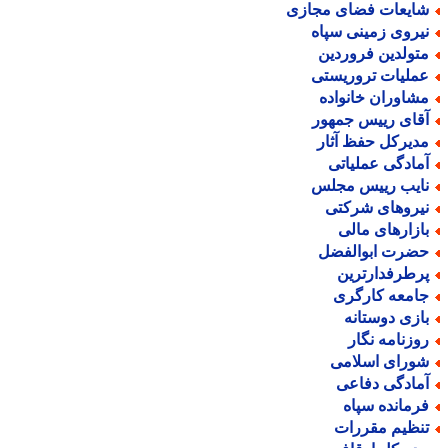
ایعات فضای مجازی
یروی زمینی سپاه
تولدین فروردین
ملیات تروریستی
شاوران خانواده
قای رییس جمهور
دیرکل حفظ آثار
مادگی عملیاتی
ایب رییس مجلس
یروهای شرکتی
ازارهای مالی
ضرت ابوالفضل
رطرفدارترین
امعه کارگری
ازی دوستانه
وزنامه نگار
ورای اسلامی
مادگی دفاعی
رمانده سپاه
نظیم مقررات