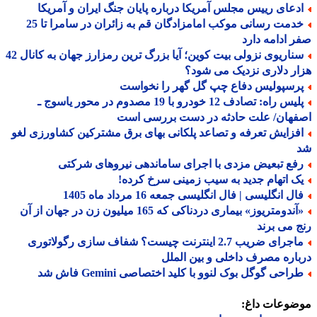
دعای رییس مجلس آمریکا درباره پایان جنگ ایران و آمریکا
خدمت رسانی موکب امامزادگان قم به زائران در سامرا تا 25
 ادامه دارد
سناریوی نزولی بیت کوین؛ آیا بزرگ ترین رمزارز جهان به کانال 42
ر دلاری نزدیک می شود؟
رسپولیس دفاع چپ گل گهر را نخواست
پلیس راه: تصادف 12 خودرو با 19 مصدوم در محور یاسوج ـ
فهان/ علت حادثه در دست بررسی است
فزایش تعرفه و تصاعد پلکانی بهای برق مشترکین کشاورزی لغو
فع تبعیض مزدی با اجرای ساماندهی نیروهای شرکتی
ک اتهام جدید به سیب زمینی سرخ کرده!
ل انگلیسی | فال انگلیسی جمعه 16 مرداد ماه 1405
«آندومتریوز» بیماری دردناکی که 165 میلیون زن در جهان از آن
 می برند
ماجرای ضریب 2.7 اینترنت چیست؟ شفاف سازی رگولاتوری
اره مصرف داخلی و بین الملل
راحی گوگل بوک لنوو با کلید اختصاصی Gemini فاش شد
ضوعات داغ: