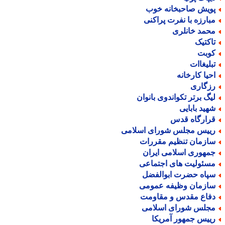
ویش صاحبخانه خوب
بارزه با نفرت پراکنی
حمد خانلری
اکتیک
وبت
بلیغاات
حیا کارخانه
زگاری
یگ برتر تکواندوی بانوان
هید بابایی
رارگاه قدس
ییس مجلس شورای اسلامی
ازمان تنظیم مقررات
مهوری اسلامی ایران
سئولیت های اجتماعی
پاه حضرت ابوالفضل
ازمان وظیفه عمومی
فاع مقدس و مقاومت
جلس شورای اسلامی
ییس جمهور آمریکا