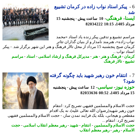
پیکر استاد نواب زاده در کرمان تشییع
نا
-
فرهنگی
-
10 ساعت پیش - پنجشنبه 15
1، 10:15
82034222
سم تشییع و تدفین پیکر زنده یاد استاد «محمد
 زاده»، هنرمند نامدار و از بنیان گذاران تئاتر
کرمان صبح پنجشنبه 15 مرداد از محل تالار فرهنگ و هنر این شهر برگزار شد. - پیکر
د نواب ...
ان
-
فرهنگ و هنر
-
هنر
-
مدیرکل فرهنگ و ارشاد اسلامی
-
استاد
-
مراسم
یع
-
تالار فرهنگ
انتقام خون رهبر شهید باید چگونه گرفته
د؟
ه نیوز
-
سیاسی
-
12 ساعت پیش - پنجشنبه
82033636
 الاسلام والمسلمین فقیهی تصریح کرد: انتقام
 رهبر شهید(رضوان الله تعالی علیه)، نه یک اقدام
عی و هیجانی، بلکه یک فرایند تمدن ساز، - حجت الاسلام والمسلمین فقیهی
ح کرد: انتقام ...
 الاسلام والمسلمین
-
انتقام
-
شهید
-
رهبر معظم انقلاب اسلامی
-
حجت
سلام
-
رهبر
-
رهبر معظم انقلاب