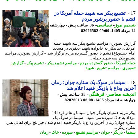
تشییع پیکر سه شهید حمله آمریکا در
 با حضور پرشور مردم
یم نیوز
-
سیاسی
-
36 ساعت پیش - چهارشنبه
82026582
رش تصویری مراسم تشییع پیکر سه شهید حمله
یکای جنایتکار به خانواده شهید جعفری در مسجد
م حسین(ع) قشم با حضور گسترده مردم برگزار شد. - گزارش تصویری مراسم
یع پیکر سه شهید حمله ...
ه آمریکا
-
حضور گسترده مردم
-
مراسم تشییع پیکر
-
تشییع پیکر
-
گزارش
یری
-
مراسم تشییع
-
شهید
سینما در سوگ یک ستاره جوان؛ زمان
ین وداع با بازیگر فقید اعلام شد
یشه معاصر
-
فرهنگی
-
39 ساعت پیش -
14 مرداد 1405، 06:08
82026013
پیکر مریم همتیان بازیگر جوان سینما و تئاتر فردا 14
اد به خاک سپرده می شود. - سینما در سوگ یک
ره جوان؛ زمان آخرین وداع با بازیگر فقید اعلام شد / خبر تلخ برای اهالی هنر؛
 بازیگر ...
ما
-
بازیگر
-
جوان
-
مراسم تشییع
-
سپرده
-
خاک
-
زمان