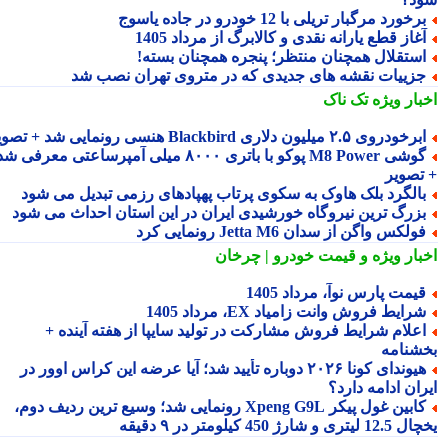
رخورد مرگبار تریلی با 12 خودرو در جاده یاسوج
غاز قطع یارانه نقدی و کالابرگ از مرداد 1405
ستقلال همچنان منتظر؛ پنجره همچنان بسته!
زییات نقشه های جدیدی که در متروی تهران نصب شد
بار ویژه
تک ناک
رخودروی ۲.۵ میلیون دلاری Blackbird هنسی رونمایی شد + تصویر
گوشی M8 Power پوکو با باتری ۸۰۰۰ میلی آمپرساعتی معرفی شد
تصویر
الگرد بلک هاوک به سکوی پرتاب پهپادهای رزمی تبدیل می شود
زرگ ترین نیروگاه خورشیدی ایران در این استان احداث می شود
ولکس واگن از سدان Jetta M6 رونمایی کرد
بار ویژه
و قیمت خودرو | چرخان
یمت پارس نوآ، مرداد 1405
رایط فروش وانت زامیاد EX، مرداد 1405
علام شرایط فروش مشارکت در تولید سایپا از هفته آینده +
شنامه
هیوندای کونا ۲۰۲۶ دوباره تأیید شد؛ آیا عرضه این کراس اوور در
ان ادامه دارد؟
کابین غول پیکر Xpeng G9L رونمایی شد؛ وسیع ترین ردیف دوم،
ری و شارژ 450 کیلومتر در ۹ دقیقه