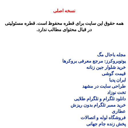
نسخه اصلی
مه حقوق این سایت برای قطره محفوظ است. قطره مسئولیتی
در قبال محتوای مطالب ندارد.
ه باحال مگ
وبروکرز: مرجع معرفی بروکرها
د شلوار جین زنانه
مت گوشی
ان پدیا
احی سایت در مشهد
 نوزاد
لود تلگرام و تلگرام طلایی
د ممبر تلگرام بدون ریزش
اری
شگاه لوله و اتصالات
 زنده جام جهانی