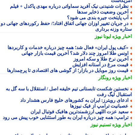
ریکاست
ظرات شنیدنی نیک آفرید سماواتی درباره مهدی پاکدل + فیلم
خرین وضعیت ذخایر سدها
ب پایتخت جیره بندی می شود؟
ر جریان تغییر اوزان جهانی اتفاق افتاد؛/ حفظ رکوردهای جهانی دو
اره وزنه برداری
بار ویژه
ایونا نیوز
کیف پول ایران» فعال شد؛ همه چیز درباره خدمات و کاربردها
ونس طلا امروز چند دلار شد؟ آخرین قیمت بازار جهانی
خرین نرخ طلا و سکه امروز
یمت مرغ در آستانه افزایش
یمت روز موبایل در بازار؛ از گوشی های اقتصادی تا پرچمدارها
بار ویژه
رونگار
خستین شکست تابستانی تیم خلیفه اصل / استقلال با سه گل به
تقبال لیگ رفت
دعای رویترز: ایران به کشورهای خلیج فارس هشدار داد
صبانیت ترامپ از فیک نیوزها
عید عزت اللهی ارزشمندترین هافبک فوتبال ایران
رامپ: همه چیز درباره ایران به طور استثنایی خوب پیش می رود
بار ویژه
تسنیم نیوز