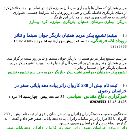
م همتیان که سال ها با بیماری سرطان مبارزه کرد، در تمام این مدت تلاش کرد
دنیای بازیگری فاصله نگیرد و حتی در روزهایی که شرایط جسمی دشواری
ت، به فعالیت هنری خود ادامه داد. این بازیگر ...
یگر
-
بیماری سرطان
-
همتیان
-
بازیگری
-
مبارزه
-
کرد
-
بیماری
ببینید| تشییع پیکر مریم همتیان بازیگر جوان سینما و تئاتر
اد 24
-
فرهنگی
-
32 ساعت پیش - چهارشنبه 14 مرداد 1405، 13:02
82028
سم تشییع پیکر مریم همتیان، بازیگر جوان سینما و تئاتر روز شنبه برگزار شد.
م همتیان چند روز پیش بر اثر سرطان از دنیا رفت. - ببینید تشییع پیکر مریم
ان بازیگر جوان سینما و تئاتر ...
یع پیکر
-
همتیان
-
مراسم تشییع پیکر
-
بازیگر
-
مریم
-
مراسم تشییع
-
تشییع
ثبت نام بیش از 280 کاروان زائر پیاده دهه پایانی صفر در
اسان رضوی
رگزاری دفاع مقدس
-
سیاسی
-
32 ساعت پیش - چهارشنبه 14 مرداد
82028553
1405
سخنگوی جمعیت خدمتگزاران زائران پیاده خراسان رضوی از ثبت نام بیش از 280
کاروان با 85 هزار زائر در سامانه زائران پیاده دهه پایانی صفر خبر داد و گفت: - به
رش دفاع پرس از خراسان رضوی، حسین ...
ان پیاده
-
خراسان رضوی
-
زائر
-
ثبت نام
-
کاروان
-
زائران
-
دهه پایانی صفر