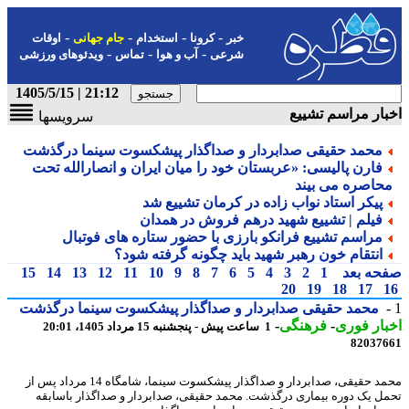
-
-
-
-
خبر
کرونا
استخدام
جام جهانی
اوقات
-
-
-
شرعی
آب و هوا
تماس
ویدئوهای ورزشی
21:12 | 1405/5/15
ار مراسم تشییع
سرویسها
محمد حقیقی صدابردار و صداگذار پیشکسوت سینما درگذشت
فارن پالیسی: «عربستان خود را میان ایران و انصارالله تحت
حاصره می بیند
پیکر استاد نواب زاده در کرمان تشییع شد
فیلم | تشییع شهید درهم فروش در همدان
مراسم تشییع فرانکو بارزی با حضور ستاره های فوتبال
انتقام خون رهبر شهید باید چگونه گرفته شود؟
حه بعد
1
2
3
4
5
6
7
8
9
10
11
12
13
14
15
20
19
18
17
محمد حقیقی صدابردار و صداگذار پیشکسوت سینما درگذشت
ار فوری
-
فرهنگی
-
1 ساعت پیش - پنجشنبه 15 مرداد 1405، 20:01
82037
محمد حقیقی، صدابردار و صداگذار پیشکسوت سینما، شامگاه 14 مرداد پس از
ل یک دوره بیماری درگذشت. محمد حقیقی، صدابردار و صداگذار باسابقه