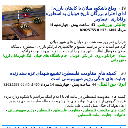
وداع باشکوه میلان با کاپیتان بارزی؛
ی احترام برزگان تاریخ فوتبال به اسطوره
داری +تصاویر
بتر
-
ورزشی
-
43 ساعت پیش - چهارشنبه 14
1، 01:57
82025755
ران نفر روز سه شنبه در خیابان های شهر میلان
 هم آمدند تا در مراسم تشییع و خاکسپاری فرانکو بارزی، اسطوره باشگاه
ن و فوتبال ایتالیا، - این ویدیو را از دست ندهید: ورود تابوت فرانکو ...
ان
-
فرانکو بارزی
-
فرانکو
-
فوتبال
-
جام باشگاه های جهان
-
لیگ قهرمانان اروپا
رمانی
کمیته های مقاومت فلسطین: تشییع شهدای غزه سند زنده
یت های جنگی رژیم صهیونیستی است
ا
-
بین الملل
-
44 ساعت پیش - چهارشنبه 14 مرداد 1405، 00:45
82025598
ته های مقاومت فلسطین در بیانیه ای با اعلام اینکه مراسم با شکوه وداع مردم
 با گروهی از شهدای خانواده های «ابوشریعه» و «الحساینه» سندی زنده بر
اد هولناک جنگ نسل کشی علیه ملت ...
ته های مقاومت فلسطین
-
مقاومت فلسطین
-
فلسطین
-
رژیم صهیونیستی
-
واده
-
جنایت
-
ملت فلسطین