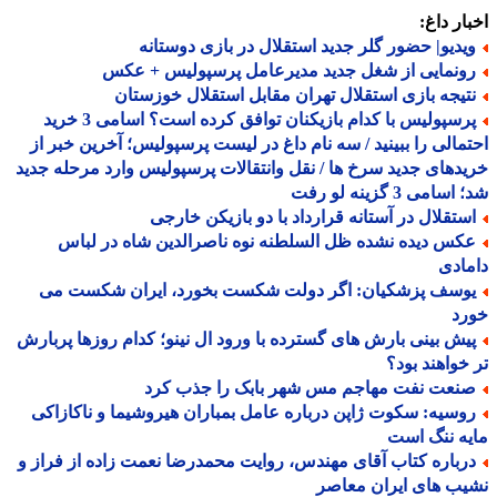
ار داغ:
یدیو| حضور گلر جدید استقلال در بازی دوستانه
ونمایی از شغل جدید مدیرعامل پرسپولیس + عکس
تیجه بازی استقلال تهران مقابل استقلال خوزستان
پرسپولیس با کدام بازیکنان توافق کرده است؟ اسامی 3 خرید
مالی را ببینید / سه نام داغ در لیست پرسپولیس؛ آخرین خبر از
دهای جدید سرخ ها / نقل وانتقالات پرسپولیس وارد مرحله جدید
سامی 3 گزینه لو رفت
ستقلال در آستانه قرارداد با دو بازیکن خارجی
کس دیده نشده ظل السلطنه نوه ناصرالدین شاه در لباس
ادی
وسف پزشکیان: اگر دولت شکست بخورد، ایران شکست می
رد
یش بینی بارش های گسترده با ورود ال نینو؛ کدام روزها پربارش
خواهند بود؟
نعت نفت مهاجم مس شهر بابک را جذب کرد
وسیه: سکوت ژاپن درباره عامل بمباران هیروشیما و ناکازاکی
ه ننگ است
رباره کتاب آقای مهندس، روایت محمدرضا نعمت زاده از فراز و
ب های ایران معاصر