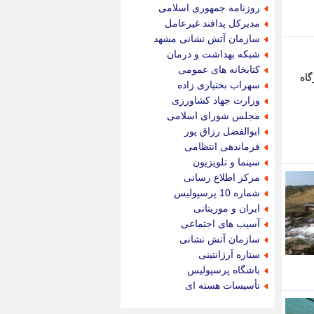
جام جم
روزنامه جمهوری اسلامی
جدید پرس
مدیرکل پدافند غیرعامل
جماران
سازمان آتش نشانی مشهد
جوان ایرانی
شبکه بهداشت و درمان
جهان مانا
کتابخانه های عمومی
اه
جهان نگر
سهراب بختیاری زاده
جهان نیوز
وزارت جهاد کشاورزی
چطور
مجلس شورای اسلامی
چمپیونات
ابوالفضل رزاق پور
چمدون
فرماندهی انتظامی
چه خبر
سینما و تلویزیون
حادثه 24
مرکز اطلاع رسانی
حرف تو
شماره 10 پرسپولیس
حوادث پلاس
ایران و موریتانی
حوزه نیوز
آسیب های اجتماعی
خبر آنلاین
سازمان آتش نشانی
خبر جنوب
ستاره آرژانتینی
خبر سیاسی
باشگاه پرسپولیس
خبر گردون
تأسیسات هسته ای
خبر ورزشی
خبرجو