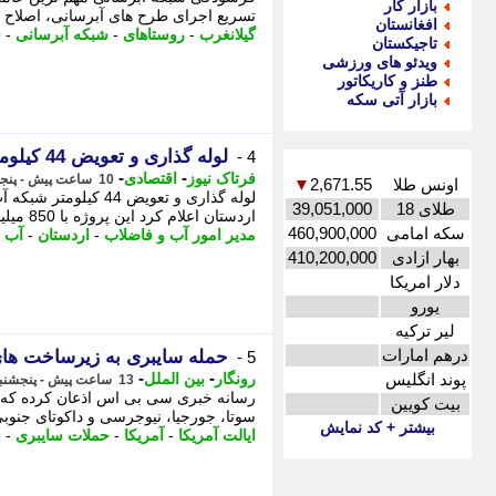
بازار کار
تسریع اجرای طرح های آبرسانی، اصلاح ش
افغانستان
گیلانغرب
-
روستاهای
-
شبکه آبرسانی
-
ف
تاجیکستان
ویدئو های ورزشی
طنز و کاریکاتور
بازار آتی سکه
لوله گذاری و تعویض 44 کیلومتر شبکه آب شرب اردستان برای مدیریت بحران
4 -
-
-
فرتاک نیوز
اقتصادی
10 ساعت پیش - پنجشنبه 15 مرداد 1405، 14:20
اونس طلا
2,671.55
▼
لوله گذاری و تعویض
طلای 18
39,051,000
اردستان اعلام کرد این پروژه با 850 میلیارد ریال هزینه دنبال شده تا بخشی از کسری ها ...
سکه امامی
460,900,000
مدیر امور آب و فاضلاب
-
اردستان
-
آب و
بهار ازادی
410,200,000
دلار امریکا
یورو
لیر ترکیه
درهم امارات
حمله سایبری به زیرساخت های آب 12 ایالت
5 -
-
-
پوند انگلیس
رونگار
بین الملل
13 ساعت پیش - پنجشنبه 15 مرداد 1405، 11:37
بیت کویین
سوتا، جورجیا، نیوجرسی و داکوتای جنوب
بیشتر + کد نمایش
ایالت آمریکا
-
آمریکا
-
حملات سایبری
-
س