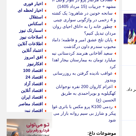
اخبار فوری
مشهد + جزییات (15 مرداد 1405)
اخبار لحظه ای
سانحه خونین در شاهرود؛ یک کشته
استقلال
و 4 زخمی در واژگونی سواری چینی
اسکناس
چطور خانه را به «اتاق احیای روان»
اسمارتک نیوز
مردان تبدیل کنیم؟
اصلاحات نیوز
پایان تلخ عشق امیر و فاطمه؛ داماد
اطلاعات آنلاین
محبوب سندرم داون درگذشت
اعتماد آنلاین
سعید آقاخانی هنرمند کردستانی نیم
افق امروز
میلیارد تومان به بیمارستان بیجار اهدا
افکارنیوز
کرد
اقتصاد 100
عواقب نادیده گرفتن به روزرسانی
اقتصاد 24
ویندوز
اقتصاد آزاد
اعزام کاروان 200 نفره نوجوانان
خبر داد.
اقتصاد آنلاین
کهگیلویه و بویراحمدی به طریق
اقتصاد ایران
الحسین (ع)
اقتصاد معاصر
ردمی K100 پرو مکس با باتری غول
اقتصاد نیوز
پیکر و شارژ بی سیم روانه بازار می
اکو ایران
شود
اکوفارس
اکونگار
موضوعات داغ: