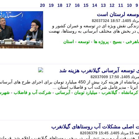
20
19
18
17
16
15
14
13
12
11
10
9
وسعه لرستان است
82037324
ازندگی نقش ویژه ای در توسعه و عمران کشور و
 در بخش های مختلف آبرسانی به روستاها، نهضت
اهرخی
-
بسیج
-
پروژه ها
-
توسعه
-
استان
82037009
مدیرعامل شرکت آب و فاضلاب استان کرمانشاه از هزینه کرد بیش از 450 میلیارد تومان برای اجرای طرح های آ
ایرنا - مدیرعامل شرکت آب و فاضلاب استان ...
کرمانشاه
-
گیلانغرب
-
میلیارد تومان
-
آبرسانی
-
شرکت آب و فاضلاب
-
شهرس
 اصلی مشکلات آب روستاهای گیلانغرب
82036379
هدررفت آب و بروز تنش آبی در برخی روستاهای گیلانغرب اعلام شد. فرماندا