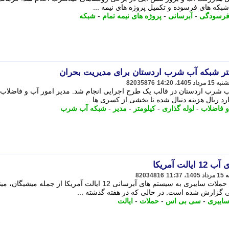
بکه های فرسوده و تکمیل پروژه های نیمه ...
رسودگی
-
آبرسانی
-
پروژه های نیمه تمام
-
شبکه
82035876
 44 کیلومتر شبکه آب شرب اردستان در قالب یک طرح اجرایی انجام شد. مدیر امور آب و فاضلاب
 فاضلاب
-
لوله گذاری
-
کیلومتر
-
مدیر
-
شبکه آب شرب
 آمریکا
82034816
رسانه خبری سی بی اس اذعان کرده که حملات سایبری به سیستم های آبرسانی 12 ایالت آمریکا از جمله میشیگان،
ی گزارش شده است. در حالی که در هفته گذشته ...
ایبری
-
سی بی اس
-
حملات
-
ایالت