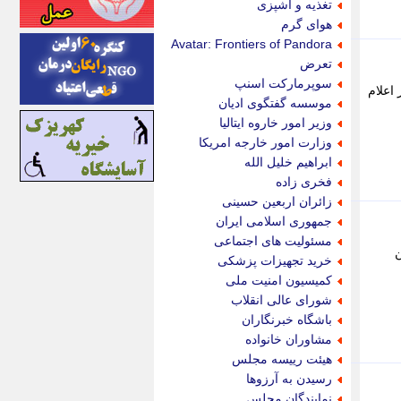
تغذیه و آشپزی
اینتیتر
هوای گرم
ایونا نیوز
Avatar: Frontiers of Pandora
بازتاب آنلاین
تعرض
باشگاه خبرنگاران
سوپرمارکت اسنپ
اعلام
باغستان نیوز
موسسه گفتگوی ادیان
بامبوک
وزیر امور خاروه ایتالیا
ببین و بخون
وزارت امور خارجه امریکا
بدینسان
ابراهیم خلیل الله
بنکر
فخری زاده
بیت ران
زائران اربعین حسینی
پارس فوتبال
جمهوری اسلامی ایران
پارسینه
مسئولیت های اجتماعی
ن
پارسینه پلاس
خرید تجهیزات پزشکی
پاز آنلاین
کمیسیون امنیت ملی
پاس گل
شورای عالی انقلاب
پانا
باشگاه خبرنگاران
پرتو نیوز
مشاوران خانواده
پرسون
هیئت رییسه مجلس
پنجره نیوز
رسیدن به آرزوها
پویامگ
نمایندگان مجلس