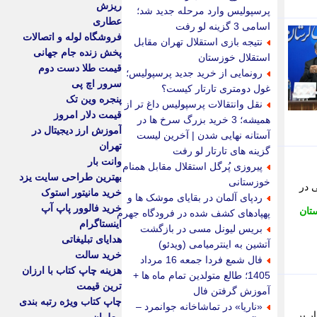
ریزش
پرسپولیس وارد مرحله جدید شد؛
عطاری
اسامی 3 گزینه لو رفت
فروشگاه لوله و اتصالات
نتیجه بازی استقلال تهران مقابل
پخش زنده جام جهانی
استقلال خوزستان
قیمت طلا دست دوم
رونمایی از خرید جدید پرسپولیس؛
سرور اچ پی
غول دومتری تارتار کیست؟
پنجره وین تک
نقل وانتقالات پرسپولیس داغ تر از
قیمت دلار امروز
همیشه؛ 3 خرید بزرگ سرخ ها در
آموزش ارز دیجیتال در
آستانه نهایی شدن | آخرین لیست
تهران
گزینه های تارتار لو رفت
وانت بار
پیروزی پُرگل استقلال مقابل همنام
بهترین طراحی سایت یزد
خوزستانی
برسانی در
خرید مانیتور استوک
ردپای آلمان در بقایای موشک ها و
خرید فالوور پاپ آپ
تان
پهپادهای کشف شده در فرودگاه جهرم
اینستاگرام
بریس لیونل مسی در بازگشت
هدایای تبلیغاتی
آتشین به اینترمیامی (ویدئو)
خرید سالت
فال شمع فردا جمعه 16 مرداد
هزینه چاپ کتاب با ارزان
1405؛ طالع متولدین تمام ماه ها +
ترین قیمت
آموزش گرفتن فال
چاپ کتاب ویژه رتبه بندی
«ناریا» در تماشاخانه جوانمرد –
ر بر