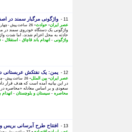
واژگونی مرگبار سمند در اصفهان؛ 4 نفر در دم جا
11 -
-
-
عصر ایران
حوادث
26 ساعت پیش - چهارشنبه 14 مرداد 1405، 23:05
واژگونی یک دستگاه خودروی سمند در محو
حادثه به محل اعزام شدند، اما شدت واژ
واژگونی
-
انهدام باند قاچاق
-
استقلال
-
ف
یمن: یک نفتکش عربستانی د
12 -
-
-
عصر ایران
بین الملل
26 ساعت پیش - چهارشنبه 14 مرداد 1405، 22:20
در این بیانیه آمده است که هدف قرار د
سعودی و بر اساس معادله «محاصره در برابر محاصر
محاصره
-
سیستان و بلوچستان
-
انهدام ب
افتتاح طرح آبرسانی بریس و روست
13 -
-
-
عصر ایران
اقتصادی
27 ساعت پیش - چهارشنبه 14 مرداد 1405، 21:45