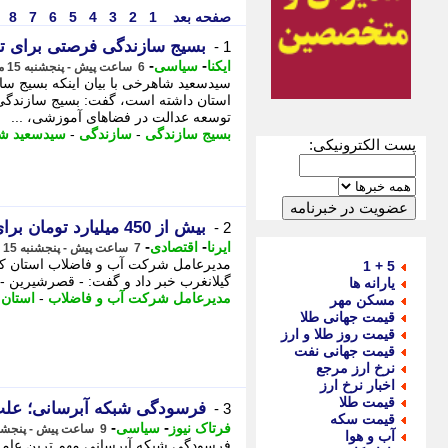
صفحه بعد
1
2
3
4
5
6
7
8
بسیج سازندگی فرصتی برای ت
1 -
-
-
ایکنا
سیاسی
6 ساعت پیش - پنجشنبه 15 مرداد 1405، 18:57
سیدسعید شاهرخی با بیان اینکه بسیج س
استان داشته است، گفت: بسیج سازندگی
توسعه عدالت در فضاهای آموزشی، ...
بسیج سازندگی
-
سازندگی
-
سیدسعید ش
پست الکترونیکی:
بیش از 450 میلیارد تومان برای توسعه آبرسانی گیلانغرب هزینه شد
2 -
-
-
ایرنا
اقتصادی
7 ساعت پیش - پنجشنبه 15 مرداد 1405، 17:50
5 + 1
گیلانغرب خبر داد و گفت: - قصرشیرین - 
یارانه ها
مدیرعامل شرکت آب و فاضلاب
-
استان 
مسکن مهر
قیمت جهانی طلا
قیمت روز طلا و ارز
قیمت جهانی نفت
نرخ ارز مرجع
اخبار نرخ ارز
قیمت طلا
فرسودگی شبکه آبرسانی؛ علت
3 -
قیمت سکه
-
-
فرتاک نیوز
سیاسی
9 ساعت پیش - پنجشنبه 15 مرداد 1405، 15:45
آب و هوا
فرسودگی شبکه آبرسانی مهم ترین عامل 