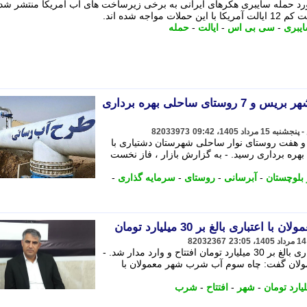
ورد حمله سایبری هکرهای ایرانی به برخی زیرساخت های آب آمریکا منتشر شده
جه شده اند.
یبری
-
سی بی اس
-
ایالت
-
حمله
فاز نخست طرح آبرسانی به شهر بریس و 7 روستای ساحلی بهره برداری
82033973
 هفت روستای نوار ساحلی شهرستان دشتیاری با
 بهره برداری رسید. - به گزارش بازار ، فاز نخست
بلوچستان
-
آبرسانی
-
روستای
-
سرمایه گذاری
-
باری بالغ بر 30 میلیارد تومان
82032367
چاه سوم آب شرب شهر معمولان با اعتباری بالغ بر 30 میلیارد تومان افتتاح و وارد مدار شد. -
عمولان گفت: چاه سوم آب شرب شهر معمولان با
یارد تومان
-
شهر
-
افتتاح
-
شرب