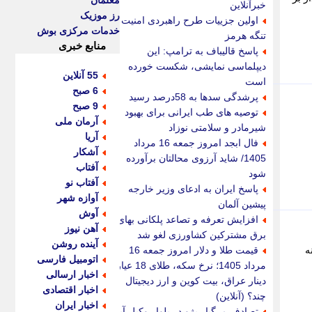
معلمان
خبرآنلاین
رز موزیک
اولین جزییات طرح راهبردی امنیت
خدمات مرکزی بوش
تنگه هرمز
منابع خبری
پاسخ قالیباف به ترامپ: این
دیپلماسی نمایشی، شکست خورده
55 آنلاین
است
6 صبح
پرشدگی سدها به 58درصد رسید
9 صبح
توصیه های طب ایرانی برای بهبود
آرمان ملی
شیرمادر و سلامتی نوزاد
آریا
فال ابجد امروز جمعه 16 مرداد
آشکار
1405/ شاید آرزوی محالتان برآورده
آفتاب
شود
آفتاب نو
پاسخ ایران به ادعای وزیر خارجه
آوازه شهر
پیشین آلمان
آوش
افزایش تعرفه و تصاعد پلکانی بهای
آهن نیوز
برق مشترکین کشاورزی لغو شد
آینده روشن
 مینه
قیمت طلا و دلار امروز جمعه 16
اتومبیل فارسی
مرداد 1405؛ نرخ سکه، طلای 18 عیار،
اخبار ارسالی
دینار عراق، بیت کوین و ارز دیجیتال
اخبار اقتصادی
چند؟ (آنلاین)
اخبار ایران
تصادف مرگبار پژو در بلوار وکیل آباد