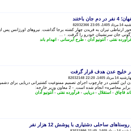
ن باختند
82032366
ر ارتباطی تیران به فریدن چهار کشته برجا گذاشت. نیروهای اورژانس پس از 
گونی جان سرنشینان خودرو را گرفت. - ...
رآورده نفتی
-
آنتونیو آدان
-
طرح آبرسانی
-
انهدام باند
ر خلیج عدن هدف قرار گرفت
82032148
ادن این کشتی در چارچوب اجرای تصمیم ممنوعیت کشتیرانی دریایی برای دشم
ه» انجام شده است. - 2 معاون وزیر خارجه:
اند قاچاق
-
استقلال
-
دریایی
-
فرآورده نفتی
-
آنتونیو آدان
اهای ساحلی دشتیاری با پوشش 12 هزار نفر
82031996