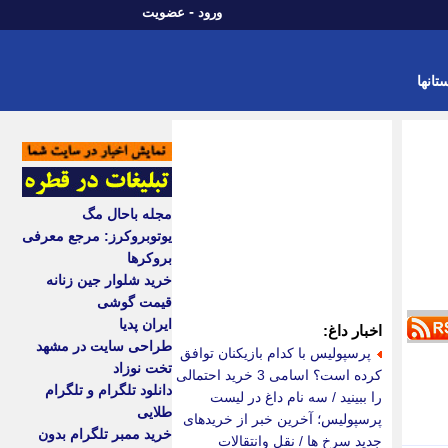
-
ورود
عضویت
تانها
مجله باحال مگ
یوتوبروکرز: مرجع معرفی
بروکرها
خرید شلوار جین زنانه
قیمت گوشی
ایران پدیا
اخبار داغ:
طراحی سایت در مشهد
پرسپولیس با کدام بازیکنان توافق
تخت نوزاد
کرده است؟ اسامی 3 خرید احتمالی
دانلود تلگرام و تلگرام
را ببینید / سه نام داغ در لیست
طلایی
پرسپولیس؛ آخرین خبر از خریدهای
خرید ممبر تلگرام بدون
جدید سرخ ها / نقل وانتقالات