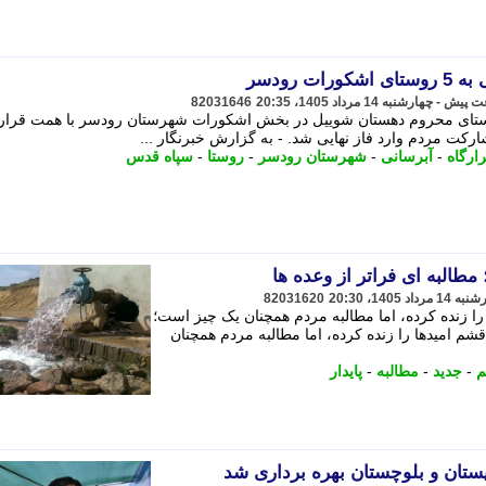
ت رودسر
82031646
وستای محروم دهستان شوییل در بخش اشکورات شهرستان رودسر با همت قرارگ
رکت مردم وارد فاز نهایی شد. - به گزارش خبرنگار ...
ارگاه
-
آبرسانی
-
شهرستان رودسر
-
روستا
-
سپاه قدس
طالبه ای فراتر از وعده ها
82031620
را زنده کرده، اما مطالبه مردم همچنان یک چیز است؛
قشم امیدها را زنده کرده، اما مطالبه مردم همچنان
-
جدید
-
مطالبه
-
پایدار
ستان و بلوچستان بهره برداری شد