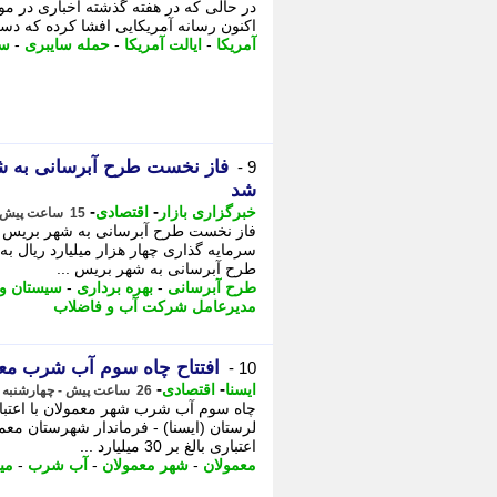
در حالی که در هفته گذشته اخباری در م
اکنون رسانه آمریکایی افشا کرده که دست کم 12 ایالت آمریکا با این حملات موا
آمریکا
-
ایالت آمریکا
-
حمله سایبری
-
سا
9 -
شد
-
-
خبرگزاری بازار
اقتصادی
15 ساعت پیش - پنجشنبه 15 مرداد 1405، 09:42
فاز نخست طرح آبرسانی به شهر بریس و
سرمایه گذاری چهار هزار میلیارد ریال به
طرح آبرسانی به شهر بریس ...
طرح آبرسانی
-
بهره برداری
-
سیستان و 
مدیرعامل شرکت آب و فاضلاب
افتتاح چاه سوم آب شرب معمولان با اعت
10 -
-
-
ایسنا
اقتصادی
26 ساعت پیش - چهارشنبه 14 مرداد 1405، 23:05
لرستان (ایسنا) - فرماندار شهرستان م
اعتباری بالغ بر 30 میلیارد ...
معمولان
-
شهر معمولان
-
آب شرب
-
میل