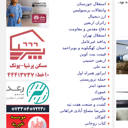
اکونیوز
 بود،
استقلال خوزستان
الف
وانتقالات پرسپولیس
انتشار آنلاین
ارز دیجیتال
اندیشه قرن
زائران اربعین
اندیشه معاصر
دفاع مقدس و مقاومت
اندیشه ها
استقلال تهران
انرژی پرس
پدافند غیرعامل
ای استخدام
استان کهگیلویه و بویراحمد
ایتنا
قیمت بیت کوین
ایراف
اربعین حسینی
ایران آرت
ننه علی
ایران آنلاین
اپراتور همراه اول
ایران زندگی
حمله تروریستی
ایران فوری
صعود اینتر
ایرانی روز
عموزاد
ایرانیتال
بوالحسن
ایرنا
کشت و صنعت هفت تپه
ایسکانیوز
علیرضا مصلح آبادی فراهانی
ایسنا
کتوکان
ایکنا
کتاب روحانی
ایلنا