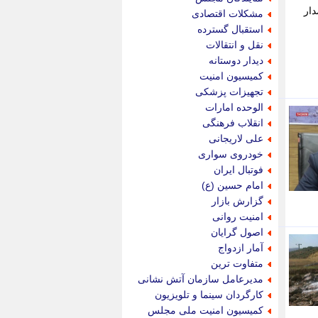
پویه آنلاین
دار
مشکلات اقتصادی
پیام نفت
استقبال گسترده
تابناک
نقل و انتقالات
تازه نیوز
دیدار دوستانه
تبیان
کمیسیون امنیت
تجارت نیوز
تجهیزات پزشکی
تحریریه
الوحده امارات
ترابر نیوز
انقلاب فرهنگی
ترفندباز
علی لاریجانی
تریبون اقتصاد
خودروی سواری
تسنیم نیوز
فوتبال ایران
تک ناک
امام حسین (ع)
تکراتو
گزارش بازار
توریسم آنلاین
امنیت روانی
تولید نیوز
اصول گرایان
تیتر فوری
آمار ازدواج
تیکنا
متفاوت ترین
جاب ویژن
مدیرعامل سازمان آتش نشانی
جار نیوز
کارگردان سینما و تلویزیون
جالبتر
کمیسیون امنیت ملی مجلس