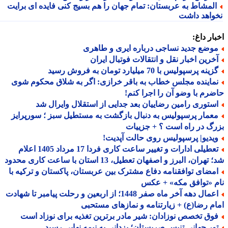
لمشاط به عربستان: تمام جهان را هم بسیج کنی فایده ای برایت
واهد داشت
ار داغ:
وضع جدید نساجی درباره ایری و طاهری
خرین اخبار نقل و انتقالات فوتبال ایران
ینه پرسپولیس با 70 میلیارد تومان به فروش رسید
ماینده مجلس خطاب به باقر خرازی: اگر به شلاق محکوم شوی
رم با وضو آن را اجرا کنم!
ستوری رامین رضاییان بعد جدایی از استقلال وایرال شد
عمار پرسپولیس به دنبال بازگشت به مستطیل سبز ؛ سورپرایز
گ در راه است ؟ + جزییات
یدیو| پرسپولیس روی حالت آپدیت!
تعطیلی ادارات و تغییر ساعت کاری فردا 17 مرداد 1405 اعلام
هران، البرز و اصفهان تعطیل، 13 استان با ساعت کاری محدود
مضای توافقنامه دفاع مشترک بین عربستان، پاکستان و ترکیه با
 «توافق مکه» + عکس
اعمال دهه آخر ماه صفر 1448؛ از اربعین و رحلت پیامبر تا شهادت
م رضا(ع) + زیارتنامه و نمازهای مستحبی
وق تخصص نوزادان: شیر مادر برترین تغذیه برای نوزاد است
ور جهانی تنیس صربستان؛ یزدانی به نیمه نهایی رسید