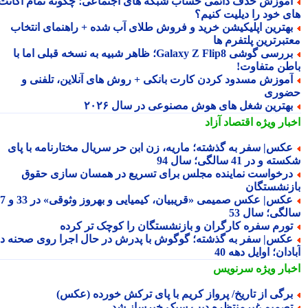
موزش حذف دائمی حساب شبکه های اجتماعی؛ چگونه تمام اکانت
ی خود را دیلیت کنیم؟
هترین اپلیکیشن خرید و فروش طلای آب شده + راهنمای انتخاب
تبرترین پلتفرم ها
بررسی گوشی Galaxy Z Flip8؛ ظاهر شبیه به نسخه قبلی اما با
طن متفاوت!
موزش مسدود کردن کارت بانکی + روش های آنلاین، تلفنی و
وری
هترین شغل های هوش مصنوعی در سال ۲۰۲۶
بار ویژه
اقتصاد آزاد
کس| سفر به گذشته؛ ماریه، زن ابن حر سریال مختارنامه با پای
 و در 41 سالگی؛ سال 94
رخواست نماینده مجلس برای تسریع در همسان سازی حقوق
زنشستگان
عکس| عکس صمیمی «قریبیان، کیمیایی و بهروز وثوقی» در 33 و 37
لگی؛ سال 53
ورم سفره کارگران و بازنشستگان را کوچک تر کرده
کس| سفر به گذشته؛ گوگوش با پدرش در حال اجرا روی صحنه در
دان؛ اوایل دهه 40
بار ویژه
سرنویس
رگی از تاریخ/ پرواز کریم با پای ترکش خورده (عکس)
صمیم غیرمنتظره دیپ سیک خبرساز شد