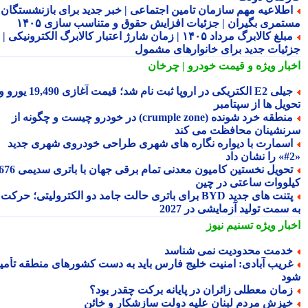
طلاعیه مهم سازمان تامین اجتماعی | خبر جدید برای بازنشستگان و
تمری بگیران | جزئیات افزایش حقوق و متناسب سازی ۱۴۰۵
مبلغ کالابرگ مرداد ۱۴۰۵ | زمان شارژ اعتبار کالابرگ الکترونیکی |
ئیات جدید برای خانوارهای مشمول
بار ویژه
و قیمت خودرو | چرخان
جیلی E2 الکتریکی در اروپا ثبت نام شد؛ قیمت آغازی 19,490 یورو و
ویل ها از سپتامبر
منطقه خرد شونده (crumple zone) در خودرو چیست و چگونه از
نشینان محافظت می کند
سمارت با دیواره نگاره های شهری طراحی خودروی شهری جدید
تحویل نخستین کامیون معدنی تمام برقی جهان با باتری سدیمی 676
لووات ساعتی در چین
پتنت های جدید BYD برای باتری حالت جامد دو الکترولیتی؛ حرکت
سمت تولید آزمایشی در 2027
بار ویژه
تسنیم نیوز
دمت محدودیت نمی شناسد
ریب آبادی: امنیت خلیج فارس باید به دست کشورهای منطقه تأمین
د
مان معطلی زائران در پایانه برکت چقدر بود؟
یزش مردم لبنان علیه دولت سازشکار و خائن