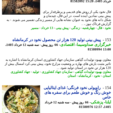
14، 15:20
81582092
 نخود یکی از روش های قدیمی و پرطرفدار برای
 بینی نمادین آینده است. در این فال، چیدمان و
 دانه های نخود به عنوان نشانه هایی از مسیر زندگی تفسیر می شوند. - به
رش فرتاک نیوز ، ...
د
-
فال
-
چهارشنبه
-
زندگی
-
پیش بینی
-
13 خرداد
-
مسیر
1
پیش بینی تولید 120 هزار تن محصول نخود در کرمانشاه
رگزاری صداوسیما
-
اقتصادی
-
66 روز پیش - سه شنبه 12 خرداد 1405،
81580994
13
ون بهبود تولیدات گیاهی سازمان جهاد کشاورزی استان کرمانشاه با اشاره به
یر مثبت بارش های بهاره بر وضعیت مزارع نخود، پیش بینی کرد امسال بیش از
 شود. ...
ون بهبود تولیدات گیاهی
-
سازمان جهاد کشاورزی
-
تولید
-
جهاد کشاورزی
ان
-
نخود
-
کرمانشاه
-
استان
1
راویولی نخود فرنگی؛ غذای ایتالیایی
ش رنگ و خوش طعم برای سفره های
ص
ا
-
پزشکی
-
66 روز پیش - سه شنبه 12 خرداد
81580976
1405