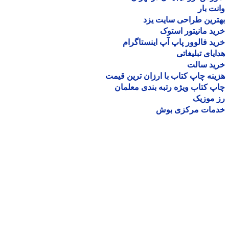
ت بار
رین طراحی سایت یزد
د مانیتور استوک
د فالوور پاپ آپ اینستاگرام
یای تبلیغاتی
ید سالت
نه چاپ کتاب با ارزان ترین قیمت
 کتاب ویژه رتبه بندی معلمان
موزیک
مات مرکزی بوش