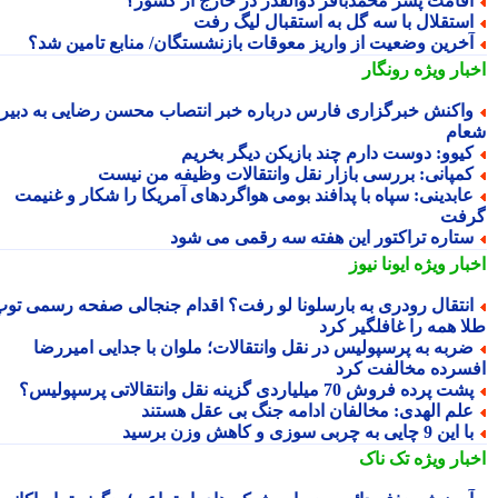
قامت پسر محمدباقر ذوالقدر در خارج از کشور؟
ستقلال با سه گل به استقبال لیگ رفت
خرین وضعیت از واریز معوقات بازنشستگان/ منابع تامین شد؟
بار ویژه
رونگار
اکنش خبرگزاری فارس درباره خبر انتصاب محسن رضایی به دبیری
ام
یوو: دوست دارم چند بازیکن دیگر بخریم
مپانی: بررسی بازار نقل وانتقالات وظیفه من نیست
ابدینی: سپاه با پدافند بومی هواگردهای آمریکا را شکار و غنیمت
فت
تاره تراکتور این هفته سه رقمی می شود
بار ویژه
ایونا نیوز
نتقال رودری به بارسلونا لو رفت؟ اقدام جنجالی صفحه رسمی توپ
ا همه را غافلگیر کرد
ربه به پرسپولیس در نقل وانتقالات؛ ملوان با جدایی امیررضا
سرده مخالفت کرد
شت پرده فروش 70 میلیاردی گزینه نقل وانتقالاتی پرسپولیس؟
لم الهدی: مخالفان ادامه جنگ بی عقل هستند
این 9 چایی به چربی سوزی و کاهش وزن برسید
بار ویژه
تک ناک