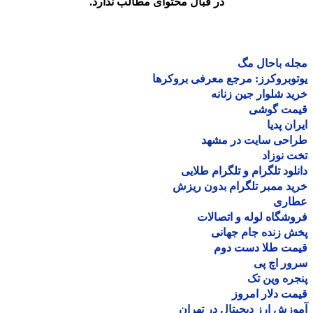
در قبال محتوای مطالب ندارد.
ه باحال مگ
وبروکرز: مرجع معرفی بروکرها
د شلوار جین زنانه
مت گوشی
ان پدیا
احی سایت در مشهد
 نوزاد
لود تلگرام و تلگرام طلایی
د ممبر تلگرام بدون ریزش
اری
شگاه لوله و اتصالات
 زنده جام جهانی
مت طلا دست دوم
ر اچ پی
ره وین تک
ت دلار امروز
زش ارز دیجیتال در تهران