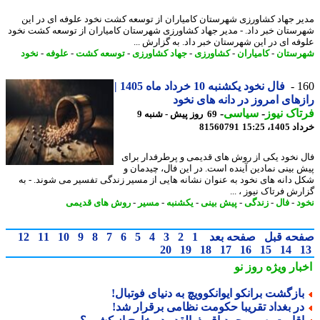
ر جهاد کشاورزی شهرستان کامیاران از توسعه کشت نخود علوفه ای در این
ستان خبر داد. - مدیر جهاد کشاورزی شهرستان کامیاران از توسعه کشت نخود
فه ای در این شهرستان خبر داد. به گزارش ...
ستان
-
کامیاران
-
کشاورزی
-
جهاد کشاورزی
-
توسعه کشت
-
علوفه
-
نخود
1
فال نخود یکشنبه 10 خرداد ماه 1405 |
های امروز در دانه های نخود
اک نیوز
-
سیاسی
-
69 روز پیش - شنبه 9
14، 15:25
81560791
 نخود یکی از روش های قدیمی و پرطرفدار برای
 بینی نمادین آینده است. در این فال، چیدمان و
 دانه های نخود به عنوان نشانه هایی از مسیر زندگی تفسیر می شوند. - به
رش فرتاک نیوز ، ...
د
-
فال
-
زندگی
-
پیش بینی
-
یکشنبه
-
مسیر
-
روش های قدیمی
حه قبل
صفحه بعد
1
2
3
4
5
6
7
8
9
10
11
12
20
19
18
17
16
15
14
بار ویژه
روز نو
ازگشت برانکو ایوانکوویچ به دنیای فوتبال!
ر بغداد تقریبا حکومت نظامی برقرار شد!