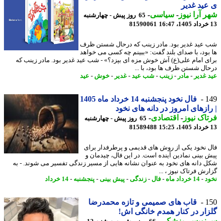
ید غدیر
 آرا نیوز
-
سیاسی
-
65 روز پیش - چهارشنبه
81590061
عید غدیر بود. مادر زینب که درحال شستن ظرف
بود، با صدای بلند گفت: «ببینم چه کسی می خواهد
ی امام علی(ع) آش خوش مزه ای بپزد؟» - شب عید غدیر بود. مادر زینب که
ال شستن ظرف ها بود، با ...
 غدیر
-
مادر
-
زینب
-
شب عید
-
غدیر
-
خوش
-
عید
1
فال نخود پنجشنبه 14 خرداد ماه 1405
ازهای امروز در دانه های نخود
اک نیوز
-
اقتصادی
-
65 روز پیش - چهارشنبه
81589488
 نخود یکی از روش های قدیمی و پرطرفدار برای
 بینی نمادین آینده است. در این فال، چیدمان و
 دانه های نخود به عنوان نشانه هایی از مسیر زندگی تفسیر می شوند. - به
رش فرتاک نیوز ، ...
د
-
14 خرداد ماه
-
فال
-
زندگی
-
پیش بینی
-
پنجشنبه
-
14 خرداد
1
قاب های صمیمی و تازه محمدرضا
ار در کنار همدم خانگی اش!
نویس
-
پزشکی
-