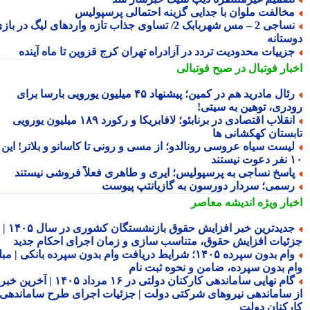
خالفت ملوان با جدایی گزینه احتمالی پرسپولیس
نساجی 2 – مس شهربابک 2/ تساوی جذاب تازه واردهای لیگ در بازی
ستانه
زییات محدودیت تردد در آزادراه تهران کرج قزوین تا ماه آینده
بار فوتبال در صبح فوتبالی
رئال مادرید هم در کمین؛ پیشنهاد ۴۵ میلیون یورویی بارسا برای
دری، توهین به سیتی!
انقلاب اقتصادی در برنابئو؛ لافابریکا و رکورد ۱۸۹ میلیون یورویی
بستان کهکشانی ها
یست سیاه عروسی رونالدو؛ از مسی و رونی تا کاسانو و بلاتر! این
یستند
اسخ نساجی به پرسپولیس؛ ایری و طاهری فعلاً فروشی نیستند
سمی؛ سردار دورسون به گازیانتپ پیوست
بار ویژه
اندیشه معاصر
جدیدترین خبر افزایش حقوق بازنشستگان کشوری در سال ۱۴۰۵ |
ئیات افزایش حقوق، متناسب سازی و زمان اجرای احکام جدید
وام بدون سپرده ۱۴۰۵؛ شرایط دریافت وام بدون سپرده بانکی | مبلغ
م بدون سپرده، ضامن و نحوه ثبت نام
گام نهایی ساماندهی کارکنان دولتی در ۱۶ مرداد ۱۴۰۵ | آخرین خبر
 ساماندهی نیروهای شرکتی دولت | جزئیات اجرای طرح ساماندهی
رکنان دولت