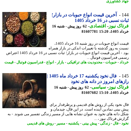
د کشاورزی
1
آخرین قیمت انواع حبوبات در بازار؛
نسبی در 16 خرداد 1405
اک نیوز
-
اقتصادی
-
62 روز پیش - شنبه 16
14، 15:20
81607781
قیمت انواع حبوبات در روز شنبه 16 خرداد 1405،
ت به روز گذشته با تغییرات اندکی در بازار همراه
بود. - آخرین قیمت انواع حبوبات در بازار؛ ثبات نسبی در 16 خرداد 1405 اعتراض
ی فدراسیون فوتبال ...
اد
-
حبوبات
-
محدودیت های ترافیکی
-
بازار
-
انواع
-
فدراسیون فوتبال
-
قیمت
1
فال نخود یکشنبه 17 خرداد ماه 1405 |
های امروز در دانه های نخود
اک نیوز
-
سیاسی
-
62 روز پیش - شنبه 16
14، 15:10
81607682
 نخود یکی از روش های قدیمی و پرطرفدار برای
 بینی نمادین آینده است. در این فال، چیدمان و
 دانه های نخود به عنوان نشانه هایی از مسیر زندگی تفسیر می شوند. - به
رش فرتاک نیوز ، ...
د
-
فال
-
زندگی
-
پیش بینی
-
یکشنبه
-
مسیر
-
روش های قدیمی