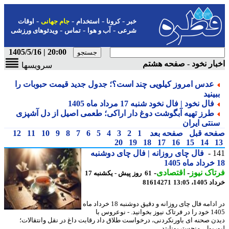
-
-
-
-
خبر
کرونا
استخدام
جام جهانی
اوقات
-
-
-
شرعی
آب و هوا
تماس
ویدئوهای ورزشی
20:00 | 1405/5/16
ار نخود - صفحه هشتم
سرویسها
عدس امروز کیلویی چند است؟؛ جدول جدید قیمت حبوبات را
ینید
فال نخود | فال نخود شنبه 17 مرداد ماه 1405
طرز تهیه آبگوشت دوغ دار اراکی؛ طعمی اصیل از دل آشپزی
نتی ایران
حه قبل
صفحه بعد
1
2
3
4
5
6
7
8
9
10
11
12
20
19
18
17
16
15
14
1
فال چای روزانه | فال چای دوشنبه
اک نیوز
-
اقتصادی
-
61 روز پیش - یکشنبه 17
14، 13:05
81614271
در ادامه فال چای روزانه و دقیق دوشنبه 18 خرداد ماه
1405 خود را در فرتاک نیوز بخوانید. - نوعروس با
ن صحنه ای باورنکردنی، درخواست طلاق داد رقابت داغ در نقل وانتقالات؛
پول، منچستریونایتد ...