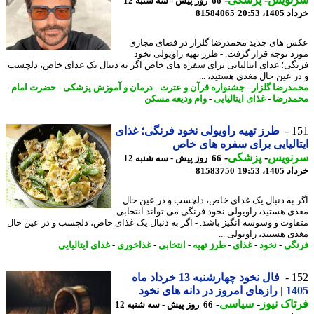
66 روز پیش - سه شنبه 12
14، 20:53
81584065
 های جدید محمدرضا گلزار در فضای مجازی
د توجه قرار گرفت. - طرز تهیه راویولی نخود
گی؛ غذای ایتالیایی برای سفره های خاص اگر به دنبال یک غذای خاص، دلچسب
ر عین حال مغذی هستید، ...
درضا گلزار
-
جشنواره قرآن و عترت
-
درمان و آموزش پزشکی
-
حضرت امام
-
درضا
-
غذای ایتالیایی
-
وام ودیعه مسکن
1
طرز تهیه راویولی نخود فرنگی؛ غذای
الیایی برای سفره های خاص
نویس
-
پزشکی
-
66 روز پیش - سه شنبه 12
14، 19:53
81583750
 به دنبال یک غذای خاص، دلچسب و در عین حال
ی هستید، راویولی نخود فرنگی می تواند انتخابی
اوت و وسوسه انگیز باشد. - اگر به دنبال یک غذای خاص، دلچسب و در عین حال
ی هستید، راویولی ...
گی
-
نخود
-
غذای
-
طرز تهیه
-
انتخابی
-
غذاخوری
-
غذای ایتالیایی
1
فال نخود چهارشنبه 13 خرداد ماه
ز در دانه های نخود
اک نیوز
-
سیاسی
-
66 روز پیش - سه شنبه 12