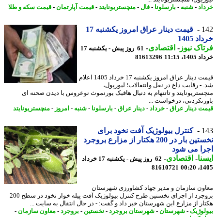
اد
-
شنبه
-
بارسلونا
-
فال
-
منچستریونایتد
-
قیمت آپارتمان
-
قیمت سکه و طلا
1
قیمت دینار عراق امروز یکشنبه 17
د 1405
اک نیوز
-
اقتصادی
-
61 روز پیش - یکشنبه 17
14، 11:15
81613296
قیمت دینار عراق امروز یکشنبه 17 خرداد 1405 اعلام
 - رقابت داغ در نقل وانتقالات؛ لیورپول،
ستریونایتد و تاتنهام به دنبال هافبک بورنموث نوعروس با دیدن صحنه ای
رنکردنی، درخواست ...
ت دینار عراق
-
خرداد
-
دینار عراق
-
بارسلونا
-
شنبه
-
امروز
-
منچستریونایتد
1
کنترل بیولوژیک آفت نخود برای
نخستین بار در 200 هکتار از مزارع بروجرد
ا می شود
نا
-
اقتصادی
-
62 روز پیش - یکشنبه 17 خرداد
81610721
1405
ون سازمان و مدیر جهاد کشاورزی شهرستان
بروجرد از اجرای نخستین طرح کنترل بیولوژیک آفت پیله خوار نخود در سطح 200
ار از مزارع این شهرستان خبر داد و گفت: - در ﺣﺎل اﻧﺘﻘﺎل ﺑﻪ ﺳﺎﯾﺖ ...
لوژیک
-
شهرستان
-
شهرستان بروجرد
-
نخستین
-
بروجرد
-
معاون سازمان
-