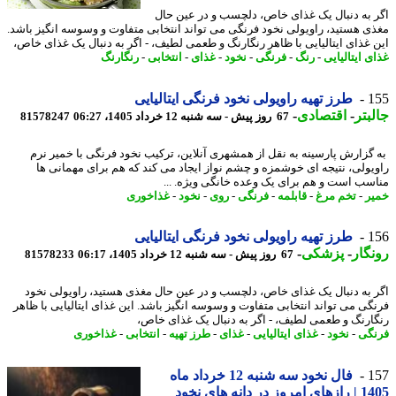
 به دنبال یک غذای خاص، دلچسب و در عین حال
ی هستید، راویولی نخود فرنگی می تواند انتخابی متفاوت و وسوسه انگیز باشد.
 غذای ایتالیایی با ظاهر رنگارنگ و طعمی لطیف، - اگر به دنبال یک غذای خاص،
 ایتالیایی
-
رنگ
-
فرنگی
-
نخود
-
غذای
-
انتخابی
-
رنگارنگ
1
طرز تهیه راویولی نخود فرنگی ایتالیایی
بتر
-
اقتصادی
-
67 روز پیش - سه شنبه 12 خرداد 1405، 06:27
81578247
گزارش پارسینه به نقل از همشهری آنلاین، ترکیب نخود فرنگی با خمیر نرم
یولی، نتیجه ای خوشمزه و چشم نواز ایجاد می کند که هم برای مهمانی ها
سب است و هم برای یک وعده خانگی ویژه. ...
ر
-
تخم مرغ
-
قابلمه
-
فرنگی
-
روی
-
نخود
-
غذاخوری
1
طرز تهیه راویولی نخود فرنگی ایتالیایی
گار
-
پزشکی
-
67 روز پیش - سه شنبه 12 خرداد 1405، 06:17
81578233
 به دنبال یک غذای خاص، دلچسب و در عین حال مغذی هستید، راویولی نخود
گی می تواند انتخابی متفاوت و وسوسه انگیز باشد. این غذای ایتالیایی با ظاهر
ارنگ و طعمی لطیف، - اگر به دنبال یک غذای خاص،
گی
-
نخود
-
غذای ایتالیایی
-
غذای
-
طرز تهیه
-
انتخابی
-
غذاخوری
1
فال نخود سه شنبه 12 خرداد ماه
ز در دانه های نخود