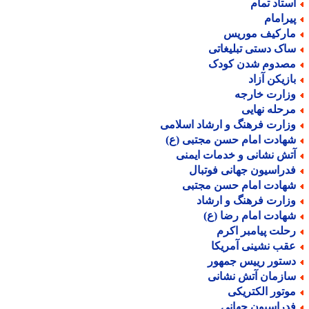
ستاد تمام
یرامام
ارکیف موریس
اک دستی تبلیغاتی
صدوم شدن کودک
ازیکن آزاد
زارت خارجه
رحله نهایی
زارت فرهنگ و ارشاد اسلامی
هادت امام حسن مجتبی (ع)
تش نشانی و خدمات ایمنی
دراسیون جهانی فوتبال
هادت امام حسن مجتبی
زارت فرهنگ و ارشاد
هادت امام رضا (ع)
حلت پیامبر اکرم
قب نشینی آمریکا
ستور رییس جمهور
ازمان آتش نشانی
وتور الکتریکی
دراسیون جهانی