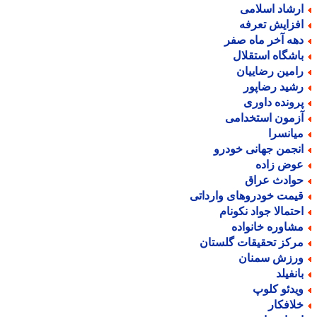
رشاد اسلامی
فزایش تعرفه
هه آخر ماه صفر
اشگاه استقلال
امین رضاییان
شید رضاپور
رونده داوری
زمون استخدامی
یانسرا
نجمن جهانی خودرو
وض زاده
وادث عراق
یمت خودروهای وارداتی
حتمالا جواد نکونام
شاوره خانواده
رکز تحقیقات گلستان
رزش سمنان
انفیلد
یدئو کلوپ
لافکار