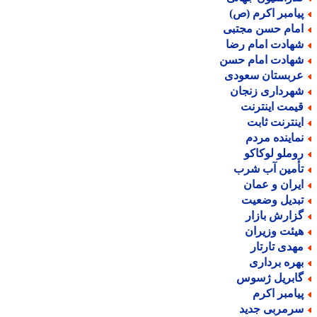
یامبر اکرم (ص)
مام حسن مجتبی
هادت امام رضا
هادت امام حسن
ربستان سعودی
هرداری زنجان
یمت اینترنت
ینترنت ثابت
ماینده مردم
وملو لوکاکو
أمین آب شرب
یران و عمان
بدیل وضعیت
زارش بازار
یئت وزیران
هدی تارتار
هره برداری
ابریل ژسوس
یامبر اکرم
رمربی جدید