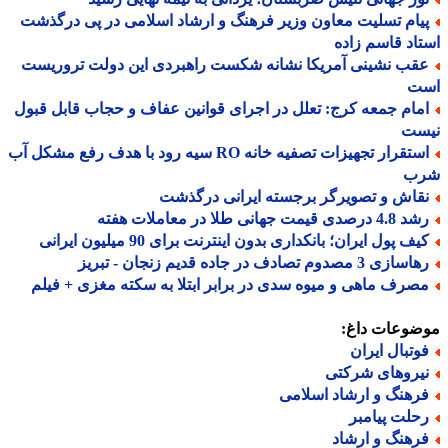
یام تسلیت معاون وزیر فرهنگ و ارشاد اسلامی در پی درگذشت
اد قاسم زاده
قب نشینی آمریکا نشانه شکست راهبردی این دولت تروریست
ت
مام جمعه کرج: تعلل در اجرای قوانین عفاف و حجاب قابل قبول
ست
استقرار تجهیزات تصفیه خانه RO سیه رود با هدف رفع مشکل آب
ب
قاش و تصویرگر برجسته ایرانی درگذشت
 درصدی قیمت جهانی طلا در معاملات هفته
ف پول ایران؛ بانکداری بدون اینترنت برای 90 میلیون ایرانی
ازی 3 مصدوم تصادف در جاده قدیم زنجان - تبریز
صرف ماهی و میوه سدی در برابر ابتلا به سکته مغزی + فیلم
ضوعات داغ:
وتبال ایران
یروهای شرکتی
رهنگ و ارشاد اسلامی
حلت پیامبر
رهنگ و ارشاد