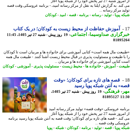
از امروز شنبه 27 تیر پخش خود را از شبکه پویا آغاز
کند. به گزارش ایلنا به نقل از مرکز رسانه امید، - برنامه عروسکی وقت قصه
د مرکز رسانه ...
ه پویا
-
تولید
-
رسانه
-
برنامه
-
قصه
-
امید
-
کودکان
آموزش حفاظت از محیط زیست به کودکان؛ در یک کتاب
رگزاری صداوسیما
-
اجتماعی
-
19 روز پیش - شنبه 27 تیر 1405، 11:45
81895
یعت مال همه است» کتابی آموزشی برای خانواده ها و مربیان است تا کودکان
با طبیعت و مسئولیت پذیری در قبال محیط زیست آشنا کنند. - طبیعت مال همه
 کتابی آموزشی برای خانواده ها و مربیان ...
عت
-
آموزش
-
خانواده ها
-
محیط زیست
-
مسئولیت پذیری
-
آموزشی
-
کودکان
قصه های تازه برای کودکان؛ «وقت
» به آنتن شبکه پویا رسید
ر
-
فرهنگی
-
19 روز پیش - شنبه 27 تیر 1405،
81895127
11
امه عروسکی «وقت قصه» تولید مرکز رسانه امید
از امروز شنبه 27 تیر پخش خود را از شبکه پویا آغاز
کند. - قصه های تازه برای کودکان؛ وقت قصه به آنتن شبکه پویا رسید برنامه
سکی وقت قصه ...
ه پویا
-
قصه
-
تولید
-
برنامه
-
کودکان
-
شبکه
-
پویا