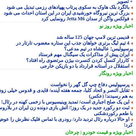
تصویر
الگرد بلک هاوک به سکوی پرتاب پهپادهای رزمی تبدیل می شود
زرگ ترین نیروگاه خورشیدی ایران در این استان احداث می شود
ولکس واگن از سدان Jetta M6 رونمایی کرد
بار ویژه
روز نو
دیمی ترین لامپ جهان 125 ساله شد
4 تیم لیگ برتری خواهان جذب این ستاره مغضوب تارتار در
سپولیس؛ عالیشاه در تیم مدعی؟
یران پیش از مذاکرات یک سیگنال مهم فرستاد
ارزار کنسل کردن کنسرت بیژن مرتضوی راه افتاد؟
ستقلال در آستانه قرارداد با دو بازیکن خارجی
بار ویژه
رونگار
رسپولیس دفاع چپ گل گهر را نخواست
قابل النصر و اتحاد کلبا، جمعه هفته آینده/ قایدی و قدوس خیلی زود
 هم رسیدند! (عکس)
ین یک صلح اجباری است/ تمدید وینیسیوس با زخمی کهنه در رئال!
بت دو رکورد جدید در یک روز؛/ آتش بازی دونده زن ایران در بلاروس
 طعم رکوردشکنی
و حالا درباره رئال تردید دارد/ رودری با تماس فلیک نظرش را عوض
د!
بار ویژه
و قیمت خودرو | چرخان