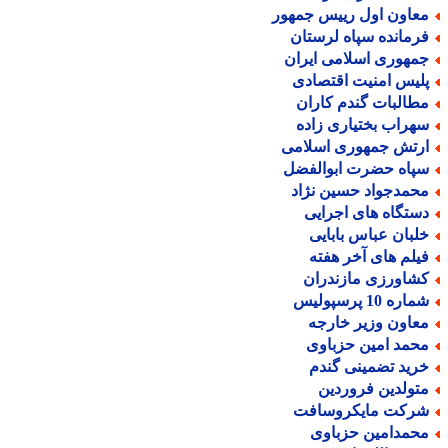
عاون اول رییس جمهور
رمانده سپاه لرستان
مهوری اسلامی ایران
لیس امنیت اقتصادی
طالبات گندم کاران
هراب بختیاری زاده
رتش جمهوری اسلامی
پاه حضرت ابوالفضل
حمدجواد حسین نژاد
ستگاه های اجرایی
لبان عباس بابایی
یلم های آخر هفته
شاورزی مازندران
اره 10 پرسپولیس
عاون وزیر خارجه
حمد امین حزباوی
رید تضمینی گندم
تولدین فروردین
رکت مایکروسافت
حمدامین حزباوی