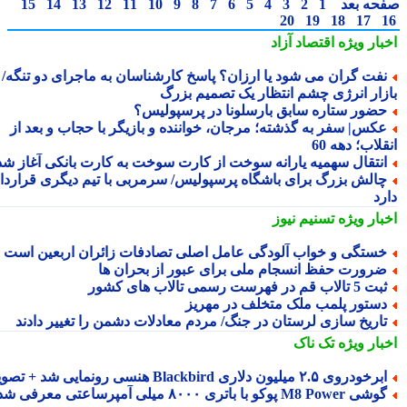
حه بعد
1
2
3
4
5
6
7
8
9
10
11
12
13
14
15
20
19
18
17
بار ویژه
اقتصاد آزاد
فت گران می شود یا ارزان؟ پاسخ کارشناسان به ماجرای دو تنگه/
زار انرژی چشم انتظار یک تصمیم بزرگ
ضور ستاره سابق بارسلونا در پرسپولیس؟
کس| سفر به گذشته؛ مرجان، خواننده و بازیگر با حجاب و بعد از
لاب؛ دهه 60
نتقال سهمیه یارانه سوخت از کارت سوخت به کارت بانکی آغاز شد
الش بزرگ برای باشگاه پرسپولیس/ سرمربی با تیم دیگری قرارداد
رد
بار ویژه
تسنیم نیوز
ستگی و خواب آلودگی عامل اصلی تصادفات زائران اربعین است
رورت حفظ انسجام ملی برای عبور از بحران ها
 5 تالاب قم در فهرست رسمی تالاب های کشور
ستور پلمب ملک متخلف در مهریز
اریخ سازی لرستان در جنگ/ مردم معادلات دشمن را تغییر دادند
بار ویژه
تک ناک
رخودروی ۲.۵ میلیون دلاری Blackbird هنسی رونمایی شد + تصویر
گوشی M8 Power پوکو با باتری ۸۰۰۰ میلی آمپرساعتی معرفی شد