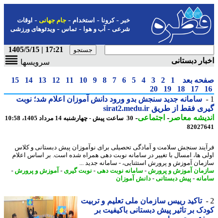
-
-
-
-
خبر
کرونا
استخدام
جام جهانی
اوقات
-
-
-
شرعی
آب و هوا
تماس
ویدئوهای ورزشی
17:21 | 1405/5/15
ار دبستانی
سرویسها
حه بعد
1
2
3
4
5
6
7
8
9
10
11
12
13
14
15
20
19
18
17
سامانه جدید سنجش بدو ورود دانش آموزان اعلام شد؛ نوبت
 فقط از طریق sirat2.medu.ir
یشه معاصر
-
اجتماعی
-
30 ساعت پیش - چهارشنبه 14 مرداد 1405، 10:58
82027
یند سنجش سلامت و آمادگی تحصیلی برای نوآموزان پیش دبستانی و کلاس
ی ها، امسال با تغییر در سامانه نوبت دهی همراه شده است. بر اساس اعلام
مان آموزش و پرورش استثنایی، - سامانه جدید ...
مان آموزش و پرورش
-
سامانه نوبت دهی
-
نوبت گیری
-
آموزش و پرورش
-
انه
-
پیش دبستانی
-
دانش آموزان
تاکید رییس سازمان ملی تعلیم و تربیت
ک بر تاثیر پیش دبستانی باکیفیت بر