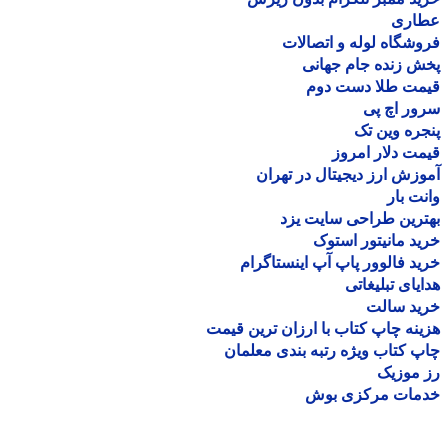
اری
شگاه لوله و اتصالات
 زنده جام جهانی
مت طلا دست دوم
ر اچ پی
ره وین تک
ت دلار امروز
زش ارز دیجیتال در تهران
ت بار
رین طراحی سایت یزد
د مانیتور استوک
د فالوور پاپ آپ اینستاگرام
یای تبلیغاتی
ید سالت
نه چاپ کتاب با ارزان ترین قیمت
 کتاب ویژه رتبه بندی معلمان
موزیک
مات مرکزی بوش