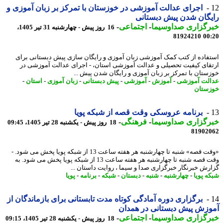
اجرای عدالت آموزشی در خوزستان با تمرکز بر زبان آموزی و
گان شدن پیش دبستانی
رگزاری صداوسیما
-
اجتماعی
-
16 روز پیش - چهارشنبه 31 تیر 1405،
81924210
00
فاده از کتب کمک آموزشی زبان آموزی و رایگان سازی پیش دبستانی برای
قای کیفیت تحصیلی و عدالت آموزشی استان، - اجرای عدالت آموزشی در
ستان با تمرکز بر زبان آموزی و رایگان شدن پیش ...
لت آموزشی
-
آموزش
-
آموزشی
-
پیش دبستانی
-
زبان آموزی
-
استان
-
ستان
برنامه عروسکی وقت قصه از شبکه پویا
رگزاری صداوسیما
-
فرهنگی
-
18 روز پیش - یکشنبه 28 تیر 1405، 09:45
81902
«وقت قصه» شنبه تا چهارشنبه هر هفته ساعت 13 از شبکه پویا پخش می شود. -
وقت قصه شنبه تا چهارشنبه هر هفته ساعت 13 از شبکه پویا پخش می شود. به
رش خبرنگار خبرگزاری صدا و سیما ، روایت داستان ...
ه پویا
-
چهارشنبه
-
شنبه
-
دبستان
-
شبکه
-
برنامه
-
پویا
برگزاری دوره آمادگی کوتاه مدت تابستانی برای بازماندگان از
زش پیش دبستانی در همدان
رگزاری صداوسیما
-
اجتماعی
-
18 روز پیش - یکشنبه 28 تیر 1405، 09:15