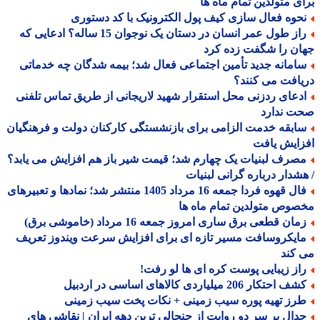
ی متولدین تمام ماه ها
حوه فعال سازی کیف پول الکترونیک با کد دستوری
راز طول عمر انسان در دستان یک نوجوان 15 ساله؟ ادعایی که
ن را شگفت زده کرد
امانه جدید تأمین اجتماعی فعال شد؛ بیمه شدگان چه خدماتی
افت می کنند؟
دعای ردزنی محل استقرار شهید لاریجانی از طریق تماس تلفنی
ت ندارد
ابقه خدمت الزامی برای بازنشستگی کارکنان دولت و فرهنگیان
ایش یافت
صرف لبنیات یک چهارم شد؛ قیمت شیر باز هم افزایش می یابد؟
شدار درباره گرانی لبنیات
فال قهوه فردا جمعه 16 مرداد 1405 منتشر شد؛ نمادها و تعبیرهای
وص متولدین تمام ماه ها
ان قطعی برق ساری امروز جمعه 16 مرداد (خاموشی برق)
ایکروسافت مسیر تازه ای برای افزایش سرعت ویندوز تعریف
کند
از زیبایی پوست کره ای ها لو رفت!
 احتکار 206 میلیاردی کالاهای اساسی در اردبیل
رز تهیه پوره سیب زمینی + نکات پخت سیب زمینی
دال بر سر دو روایت از جنجالی ترین دهه ایران | نقاشی های