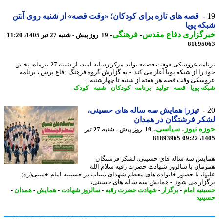
قصه های تازه برای کودکان؛ «وقت قصه» از شنبه روی آنتن
ه پویا
رگزاری دفاع مقدس
-
فرهنگی
-
19 روز پیش - شنبه 27 تیر 1405، 11:20
81895
برنامه عروسکی «وقت قصه» تولید مرکز رسانه امید، از شنبه 27 تیرماه، پخش
 را از شبکه پویا آغاز می کند. - به گزارش گروه فرهنگ دفاع پرس ، برنامه
سکی وقت قصه هر هفته از شنبه تا چهارشنبه ...
ه پویا
-
قصه
-
تولید
-
برنامه
-
کودکان
-
شنبه
-
کودک
تیزر| همایش سه ساله های حسینی،
ر فرشتگان در همدان
ه نیوز
-
سیاسی
-
19 روز پیش - شنبه 27 تیر
81893965
1405
یش سه ساله های حسینی، لشکر فرشتگان
مان با سالروز شهادت حضرت رقیه سلام الله
ها، با حضور خانواده های معظم شهدای میناب در حسینیه امام خمینی(ره)
زار می شود. - همایش سه ساله های حسینی،
نیه امام
-
برگزار
-
شهادت حضرت رقیه
-
سالروز شهادت
-
همایش
-
همدان
-
نیه