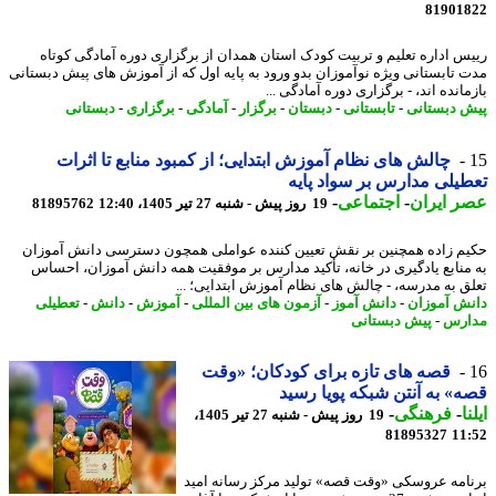
81901
س اداره تعلیم و تربیت کودک استان همدان از برگزاری دوره آمادگی کوتاه
 تابستانی ویژه نوآموزان بدو ورود به پایه اول که از آموزش های پیش دبستانی
انده اند، - برگزاری دوره آمادگی ...
 دبستانی
-
تابستانی
-
دبستان
-
برگزار
-
آمادگی
-
برگزاری
-
دبستانی
چالش های نظام آموزش ابتدایی؛ از کمبود منابع تا اثرات
یلی مدارس بر سواد پایه
 ایران
-
اجتماعی
-
19 روز پیش - شنبه 27 تیر 1405، 12:40
81895762
م زاده همچنین بر نقش تعیین کننده عواملی همچون دسترسی دانش آموزان
منابع یادگیری در خانه، تأکید مدارس بر موفقیت همه دانش آموزان، احساس
ق به مدرسه، - چالش های نظام آموزش ابتدایی؛ ...
ش آموزان
-
دانش آموز
-
آزمون های بین المللی
-
آموزش
-
دانش
-
تعطیلی
ارس
-
پیش دبستانی
قصه های تازه برای کودکان؛ «وقت
» به آنتن شبکه پویا رسید
ا
-
فرهنگی
-
19 روز پیش - شنبه 27 تیر 1405،
81895327
11
امه عروسکی «وقت قصه» تولید مرکز رسانه امید