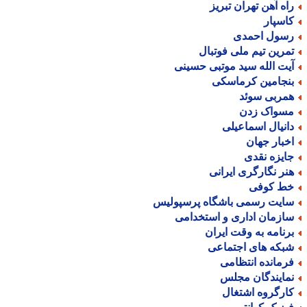
اه آهن تهران تبریز
اسپار
سول احمدی
مرین تیم ملی فوتبال
یت الله سید موتبی حسینی
نجامین کرماسکی
مربی سوئد
سواک زدن
انیال اسماعیلی
خبار جهان
ایزه نقدی
نر نگارگری ایرانی
ط کوفی
ایت رسمی باشگاه پرسپولیس
ازمان اداری و استخدامی
رنامه به وقت ایران
بکه های اجتماعی
رمانده انتظامی
مایندگان مجلس
ارگروه اشتغال