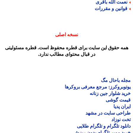
عمت الله باقری
وانین و مقررات
نسخه اصلی
مه حقوق این سایت برای قطره محفوظ است. قطره مسئولیتی
در قبال محتوای مطالب ندارد.
ه باحال مگ
وبروکرز: مرجع معرفی بروکرها
د شلوار جین زنانه
مت گوشی
ان پدیا
احی سایت در مشهد
 نوزاد
لود تلگرام و تلگرام طلایی
د ممبر تلگرام بدون ریزش