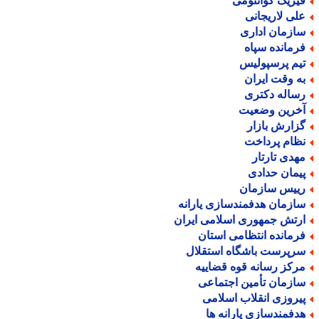
یزیک کوانتومی
لی لاریجانی
ازمان اداری
رمانده سپاه
یم پرسپولیس
ه وقت ایران
ساله دکتری
خرین وضعیت
زارش بازار
ظام پرداخت
هدی تارتار
یمان حدادی
ییس سازمان
ازمان هدفمندسازی یارانه
رتش جمهوری اسلامی ایران
رمانده انتظامی استان
رپرست باشگاه استقلال
رکز رسانه قوه قضاییه
ازمان تأمین اجتماعی
یروزی انقلاب اسلامی
دفمندسازی یارانه ها