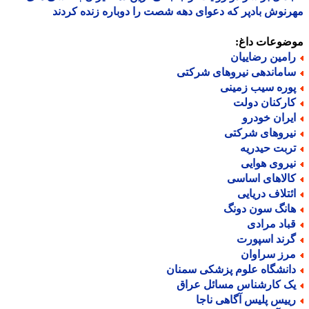
نوش بادپر که دعوای دهه شصت را دوباره زنده کردند
ضوعات داغ:
امین رضاییان
اماندهی نیروهای شرکتی
وره سیب زمینی
ارکنان دولت
یران خودرو
یروهای شرکتی
ربت حیدریه
یروی هوایی
الاهای اساسی
ئتلاف دریایی
انگ سون دونگ
باد مرادی
رند اسپورت
رز سراوان
انشگاه علوم پزشکی سمنان
ک کارشناس مسائل عراق
ییس پلیس آگاهی ناجا