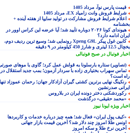
یمت پارس نوآ، مرداد 1405
رایط فروش وانت زامیاد EX، مرداد 1405
علام شرایط فروش مشارکت در تولید سایپا از هفته آینده +
شنامه
هیوندای کونا ۲۰۲۶ دوباره تأیید شد؛ آیا عرضه این کراس اوور در
ان ادامه دارد؟
کابین غول پیکر Xpeng G9L رونمایی شد؛ وسیع ترین ردیف دوم،
ری و شارژ 450 کیلومتر در ۹ دقیقه
بار فوتبال در صبح فوتبالی
تصاویر) ستاره بارسلونا به قولش عمل کرد؛ گاوی با موهای صورتی!
ماس سهراب بختیاری زاده با سردار آزمون؛ بمب جدید استقلال در
ه است؟
نکینگ نهایی برترین کشتی گیران آزادکار جهان؛ رحمان عموزاد تنها
رانی صدرنشین
کوردشکنی دختر دونده ایران در بلاروس
محمد حقیقی» درگذشت
بار ویژه
ایونا نیوز
کیف پول ایران» فعال شد؛ همه چیز درباره خدمات و کاربردها
ونس طلا امروز چند دلار شد؟ آخرین قیمت بازار جهانی
خرین نرخ طلا و سکه امروز