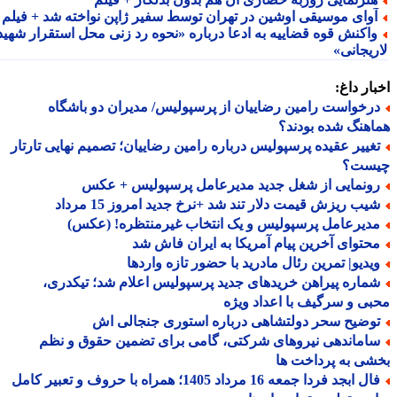
وای موسیقی اوشین در تهران توسط سفیر ژاپن نواخته شد + فیلم
اکنش قوه قضاییه به ادعا درباره «نحوه رد زنی محل استقرار شهید
ریجانی»
ار داغ:
رخواست رامین رضاییان از پرسپولیس/ مدیران دو باشگاه
هنگ شده بودند؟
غییر عقیده پرسپولیس درباره رامین رضاییان؛ تصمیم نهایی تارتار
ست؟
ونمایی از شغل جدید مدیرعامل پرسپولیس + عکس
یب ریزش قیمت دلار تند شد +نرخ جدید امروز 15 مرداد
دیرعامل پرسپولیس و یک انتخاب غیرمنتظره! (عکس)
حتوای آخرین پیام آمریکا به ایران فاش شد
یدیو| تمرین رئال مادرید با حضور تازه واردها
ماره پیراهن خریدهای جدید پرسپولیس اعلام شد؛ تیکدری،
ی و سرگیف با اعداد ویژه
وضیح سحر دولتشاهی درباره استوری جنجالی اش
اماندهی نیروهای شرکتی، گامی برای تضمین حقوق و نظم
ی به پرداخت ها
فال ابجد فردا جمعه 16 مرداد 1405؛ همراه با حروف و تعبیر کامل