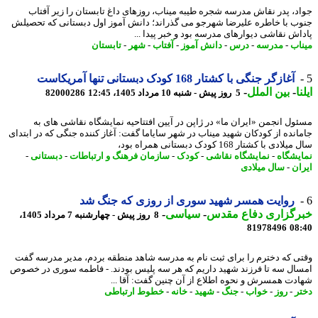
د، پدر نقاش مدرسه شجره طیبه میناب، روزهای داغ تابستان را زیر آفتاب
ب با خاطره علیرضا شهرجو می گذراند؛ دانش آموز اول دبستانی که تحصیلش
اش نقاشی دیوارهای مدرسه بود و خبر پیدا ...
اب
-
مدرسه
-
درس
-
دانش آموز
-
آفتاب
-
شهر
-
تابستان
آغازگر جنگی با کشتار 168 کودک دبستانی تنها آمریکاست
ا
-
بین الملل
-
5 روز پیش - شنبه 10 مرداد 1405، 12:45
82000286
ول انجمن «ایران ما» در ژاپن در آیین افتتاحیه نمایشگاه نقاشی های به
انده از کودکان شهید میناب در شهر سایاما گفت: آغاز کننده جنگی که در ابتدای
ادی با کشتار 168 کودک دبستانی همراه بود،
یشگاه
-
نمایشگاه نقاشی
-
کودک
-
سازمان فرهنگ و ارتباطات
-
دبستانی
-
ان
-
سال میلادی
روایت همسر شهید سوری از روزی که جنگ شد
رگزاری دفاع مقدس
-
سیاسی
-
8 روز پیش - چهارشنبه 7 مرداد 1405،
81978496
08
ی که دخترم را برای ثبت نام به مدرسه شاهد منطقه بردم، مدیر مدرسه گفت
ال سه تا فرزند شهید داریم که هر سه پلیس بودند. - فاطمه سوری در خصوص
دت همسرش و نحوه اطلاع از آن چنین گفت: آقا ...
ر
-
روز
-
خواب
-
جنگ
-
شهید
-
خانه
-
خطوط ارتباطی