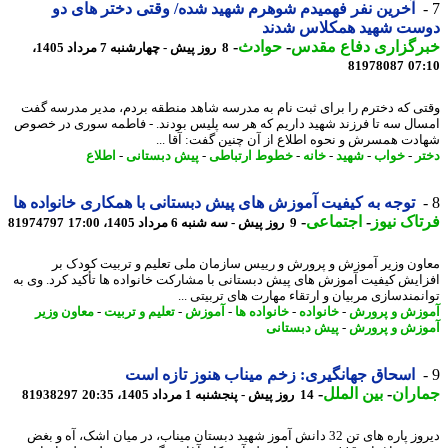
آخرین نفر فهمیدم شوهرم شهید شده/ وقتی دختر های دو
ست شهید همکلاس شدند
رگزاری دفاع مقدس
-
حوادث
-
8 روز پیش - چهارشنبه 7 مرداد 1405،
81978087
07
ی که دخترم را برای ثبت نام به مدرسه شاهد منطقه بردم، مدیر مدرسه گفت
ال سه تا فرزند شهید داریم که هر سه پلیس بودند. - فاطمه سوری در خصوص
دت همسرش و نحوه اطلاع از آن چنین گفت: آقا ...
ر
-
خواب
-
شهید
-
خانه
-
خطوط ارتباطی
-
پیش دبستانی
-
اطلاع
توجه به کیفیت آموزش های پیش دبستانی با همکاری خانواده ها
اک نیوز
-
اجتماعی
-
9 روز پیش - سه شنبه 6 مرداد 1405، 17:00
81974797
ون وزیر آموزش و پرورش و رییس سازمان ملی تعلیم و تربیت کودک بر
ایش کیفیت آموزش های پیش دبستانی با مشارکت خانواده ها تأکید کرد. وی به
نمندسازی مربیان و ارتقاء مهارت های تربیتی ...
زش و پرورش
-
خانواده
-
خانواده ها
-
آموزش
-
تعلیم و تربیت
-
معاون وزیر
زش و پرورش
-
پیش دبستانی
اسحاق جهانگیری: زخم میناب هنوز تازه است
اران
-
بین الملل
-
14 روز پیش - پنجشنبه 1 مرداد 1405، 20:35
81938297
دیروز پاره های تن 32 دانش آموز شهید دبستان میناب، در میان اشک، آه و بغض