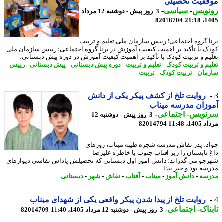
فقیت تحصیلی
نویس
-
سیاسی
-
3 روز پیش - دوشنبه 12 مرداد
82018704
1405
ا گروه اجتماعی؛ رییس سازمان ملی تعلیم و تربیت
ک با تأکید بر اهمیت کیفیت آموزش در برنا گروه اجتماعی؛ رییس سازمان ملی
یم و تربیت کودک با تأکید بر اهمیت کیفیت آموزش در دوره پیش دبستانی،
یم و تربیت کودک
-
تعلیم و تربیت
-
دوره پیش دبستانی
-
پیش دبستانی
-
رییس
مان
-
تربیت کودک
-
تربیت
روایت تلخ از کشف پیکر یکی از دانش
زان مدرسه میناب
نویس
-
اجتماعی
-
3 روز پیش - دوشنبه 12
1، 11:48
82014794
د، پدر نقاش مدرسه شجره طیبه میناب، روزهای
 تابستان را زیر آفتاب جنوب با خاطره علیرضا
جو می گذراند؛ دانش آموز اول دبستانی که تحصیلش پاداش نقاشی دیوارهای
ه بود و خبر پیدا ...
سه
-
دانش آموز
-
میناب
-
آفتاب
-
نقاش
-
شهر
-
دبستانی
روایت تلخ از پیدا شدن پیکر واقعی یکی از شهدای میناب
ناک
-
اجتماعی
-
3 روز پیش - دوشنبه 12 مرداد 1405، 11:40
82014709