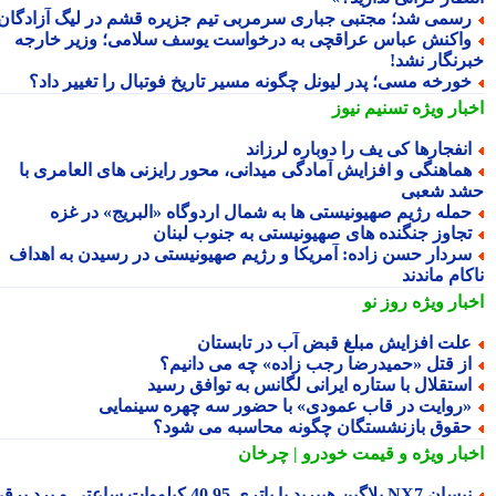
سمی شد؛ مجتبی جباری سرمربی تیم جزیره قشم در لیگ آزادگان!
اکنش عباس عراقچی به درخواست یوسف سلامی؛ وزیر خارجه
رنگار نشد!
ورخه مسی؛ پدر لیونل چگونه مسیر تاریخ فوتبال را تغییر داد؟
بار ویژه
تسنیم نیوز
نفجارها کی یف را دوباره لرزاند
ماهنگی و افزایش آمادگی میدانی، محور رایزنی های العامری با
د شعبی
مله رژیم صهیونیستی ها به شمال اردوگاه «البریج» در غزه
جاوز جنگنده های صهیونیستی به جنوب لبنان
ردار حسن زاده: آمریکا و رژیم صهیونیستی در رسیدن به اهداف
ام ماندند
بار ویژه
روز نو
لت افزایش مبلغ قبض آب در تابستان
ز قتل «حمیدرضا رجب زاده» چه می دانیم؟
ستقلال با ستاره ایرانی لگانس به توافق رسید
روایت در قاب عمودی» با حضور سه چهره سینمایی
قوق بازنشستگان چگونه محاسبه می شود؟
بار ویژه
و قیمت خودرو | چرخان
نیسان NX7 پلاگین هیبرید با باتری 40.95 کیلووات ساعتی و برد برقی