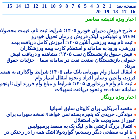
حه بعد
1
2
3
4
5
6
7
8
9
10
11
12
13
14
15
20
19
18
17
بار ویژه
اندیشه معاصر
طرح فروش مدیران خودرو ۱۴۰۵؛ شرایط ثبت نام، قیمت محصولات
 لینک فروش و زمان تحویل خودرو
ثبت نام بیمه ورزشی آنلاین ۱۴۰۵؛ آموزش کامل دریافت بیمه
زشی، ورود به سامانه و استعلام کارت بیمه ورزشکاران
فیش حقوق بازنشستگان نفت ۱۴۰۵؛ مشاهده و دریافت فیش
وقی بازنشستگان صنعت نفت در سامانه سما + جزئیات حقوق
داد
انتقال امتیاز وام مهربانی بانک ملی ۱۴۰۵؛ شرایط واگذاری به همسر،
ند، والدین و سایر افراد و نحوه انتقال امتیاز وام
ثبت نام وام فرزندآوری ۱۴۰۵؛ شرایط و مبلغ وام فرزند اول تا پنجم،
ve.cb و نحوه دریافت تسهیلات
بار ویژه
رونگار
قصد آمریکایی برای کاپیتان سابق اسپانیا
وندگی، خریدی که پنجره بسته نمی خواهد!/ نسخه سهراب برای
ور از محدودیت های استقلال
نتقال بزرگ ارتشی های لیگ یک به مقصد پرسپولیس
ا او به سطحی دیگر رسیدیم/ گواردیولا اشک همه را در رختکن در
رد