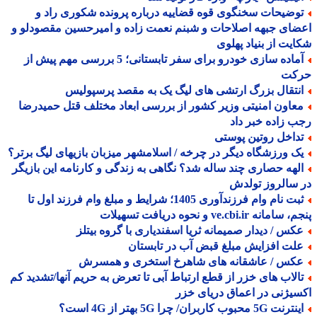
وضیحات سخنگوی قوه قضاییه درباره پرونده شکوری راد و
ای جبهه اصلاحات و شبنم نعمت زاده و امیرحسین مقصودلو و
یت از بنیاد پهلوی
آماده سازی خودرو برای سفر تابستانی؛ 5 بررسی مهم پیش از
کت
نتقال بزرگ ارتشی های لیگ یک به مقصد پرسپولیس
عاون امنیتی وزیر کشور از بررسی ابعاد مختلف قتل حمیدرضا
 زاده خبر داد
داخل روتین پوستی
ک ورزشگاه دیگر در چرخه / اسلامشهر میزبان بازیهای لیگ برتر؟
لهه حصاری چند ساله شد؟ نگاهی به زندگی و کارنامه این بازیگر
سالروز تولدش
ثبت نام وام فرزندآوری 1405؛ شرایط و مبلغ وام فرزند اول تا
مانه ve.cbi.ir و نحوه دریافت تسهیلات
کس / دیدار صمیمانه ثریا اسفندیاری با گروه بیتلز
لت افزایش مبلغ قبض آب در تابستان
کس / عاشقانه های شاهرخ استخری و همسرش
الاب های خزر از قطع ارتباط آبی تا تعرض به حریم آنها/تشدید کم
یژنی در اعماق دریای خزر
نت 5G محبوب کاربران/ چرا 5G بهتر از 4G است؟