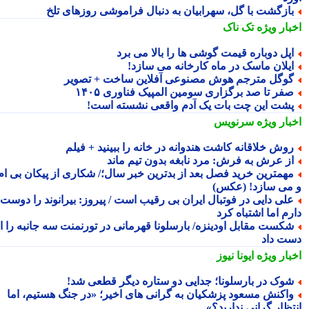
ازگشت با گل، سهرابیان به دنبال فراموشی روزهای تلخ
بار ویژه
تک ناک
پل دوباره قیمت گوشی ها را بالا می برد
یلان ماسک در ماه کارخانه می سازد!
وگل مترجم هوش مصنوعی آفلاین ساخت + تصویر
فر تا صد برگزاری سومین المپیک فناوری ۱۴۰۵
شت این چت بات یک آدم واقعی نشسته است!
بار ویژه
سرنویس
وش خلاقانه کاشت هندوانه در خانه را ببینید + فیلم
ز عرش به فرش: مرد نابغه بدون تیم ماند
همترین خرید فصل بعد از بدترین خبر سال؛/ شکاری از پیکان بی ام
می سازد! (عکس)
لی دایی در فوتبال ایران بی رقیب است / پیروز: بیرانوند را دوست
م اما اشتباه کرد
کست مقابل اودینزه/ بارسلونا قهرمانی در تورنمنت سه جانبه را از
ت داد
بار ویژه
ایونا نیوز
وک در بارسلونا؛ جدایی دو ستاره دیگر قطعی شد!
اکنش مسعود پزشکیان به گرانی های اخیر؛ «در جنگ هستیم، اما
تظار گرانی ندارید؟»