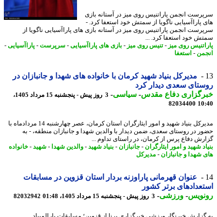
رست انجمن پاراتنیس روی میز در آستانه بازی
 پاراآسیایی ناگویا از سمتش خود استعفا کرد. -
رست انجمن پاراتنیس روی میز در آستانه بازی های پاراآسیایی ناگویا از
ش خود استعفا کرد. ...
اتنیس روی میز
-
تنیس روی میز
-
بازی های پاراآسیایی
-
سرپرست
-
پاراآسیایی
-
من
-
استعفا
مدیرکل بنیاد شهید کرمان با خانواده های شهدا و جانبازان در
تای سعدی دیدار کرد
رگزاری دفاع مقدس
-
سیاسی
-
3 روز پیش - پنجشنبه 15 مرداد 1405،
82034400
10
مدیرکل بنیاد شهید و امور ایثارگران استان کرمان، عصر چهارشنبه 14 مردادماه با
ر در روستای سعدی، ضمن دیدار با والدین شهدا و جانبازان منطقه، - به
رش دفاع پرس از کرمان، در راستای تداوم ...
د شهید و امور ایثارگران
-
جانبازان
-
بنیاد شهید
-
والدین شهدا
-
شهید
-
خانواده
 شهدا و جانبازان
-
مدیرکل
عنوان قهرمانی پاراوزنه بردار استان قزوین در مسابقات
عدادهای برتر کشور
نویس
-
ورزشی
-
3 روز پیش - پنجشنبه 15 مرداد 1405، 01:48
82032942
گزارش خبرنگار ورزشی خبرگزاری برنا از قزوین؛ مسابقات پارالمپیاد