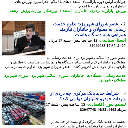
نان، اولین دوره پارالمپیاد استعداد های با اعلام فدراسیون ورزش های
ازان و توان یابان، - با اعلام ...
زش
-
پاراوزنه برداری
-
جانبازان
-
استعداد
-
ورزشکار
-
وزارت ورزش
-
رشته
عضو شورای شهر یزد: تداوم خدمت
نی به معلولان و جانبازان نیازمند
راهی همه دستگاه هاست
نا
-
سیاسی
-
12 ساعت پیش - شنبه 17 مرداد
82049083
1405
 شورای اسلامی شهر یزد برای خدمت رسانی به
ولان و جانبازان لازم است سایر دستگاه ها و نهادها نیز متناسب با وظایف و
یت های خود نقش آفرینی کنند. - عضو شورای شهر یزد: تداوم خدمت رسانی
ت رسانی
-
دستگاه ها
-
جانبازان
-
شورای اسلامی شهر یزد
-
شورای شهر یزد
-
ولان
-
شهر یزد
شرایط جدید بانک مرکزی چه دردی از
دات خودرو جانبازان دوا می کند؟
یم نیوز
-
اقتصادی
-
15 ساعت پیش - شنبه 17
1، 14:25
82047748
نامه جدید بانک مرکزی گام مثبت در حمایت از
بازان است اما مشکلات اصلی مانند تأخیر در