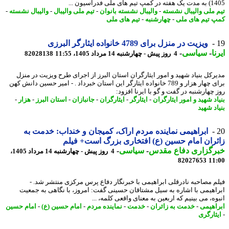
م های ملی فدراسیون ...
 ملی والیبال نشسته
-
والیبال نشسته بانوان
-
تیم ملی والیبال
-
والیبال نشسته
-
 تیم های ملی
-
چهارشنبه
-
تیم های ملی
ویزیت در منزل برای 4789 خانواده ایثارگر البرزی
ا
-
سیاسی
-
4 روز پیش - چهارشنبه 14 مرداد 1405، 11:55
82028138
رکل بنیاد شهید و امور ایثارگران استان البرز از اجرای طرح ویزیت در منزل
برای چهار هزار و 789 خانواده ایثارگر این استان خبرداد . - امیر حسین دانش کهن
چهارشنبه در گفت و گو با ایرنا افزود:
د شهید و امور ایثارگران
-
ایثارگر
-
ایثارگران
-
جانبازان
-
استان البرز
-
هزار
-
د شهید
ابراهیمی نماینده مردم اراک، کمیجان و خنداب: خدمت به
ران امام حسین (ع) افتخاری بزرگ است+ فیلم
رگزاری دفاع مقدس
-
سیاسی
-
4 روز پیش - چهارشنبه 14 مرداد 1405،
82027653
11
م مصاحبه نادرقلی ابراهیمی با خبرنگار دفاع پرس مرکزی منتشر شد. -
اهیمی با اشاره به سیل مشتاقان حسینی گفت: امروز، با نگاهی به جمعیت
ه، می بینیم که اربعین به معنای واقعی کلمه، ...
اهیمی
-
خدمت به زائران
-
خدمت
-
نماینده مردم
-
امام حسین (ع)
-
امام حسین
ثارگری