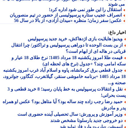
 شوند
ستقلال را این طور نمی شود اداره کرد!
نصراف عجیب ستاره پرسپولیسی از حضور در تیم منصوریان
کس| سفر زمان؛ منظره «میدان آزادی» از بالا در سال 56
ار داغ:
یدیو| هایلایت بازی اژدهاکش، خرید جدید پرسپولیس
ز بن بست الوحده تا دوراهی پرسپولیس و تراکتور/ چرا انتقال
انی در هاله ای از ابهام است؟
قیمت طلا امروز یکشنبه 18 مرداد 1405؛ نرخ طلای 18 عیار و
 امامی چند؟ +جدول (نرخ های لحظه ای)
دول قطعی برق کرمانشاه، پاوه و اسلام آباد غرب امروز یکشنبه
18 مرداد 1405 +برنامه خاموشی سنقر، گیلانغرب، کنگاور، جوانرود،
ه و...
نقل و انتقالات پرسپولیس به خط پایان رسید؛ 8 خرید قطعی و 3
 بحرانی!
مید رضا رجب زاده چند ساله بود؟ آیا متاهل بود؟ عکس او همراه
 و مادرش
زیر آموزش و پرورش: سال تحصیلی آینده حضوری است
و خروجی جدید بارسلونا مشخص شدند
نیمیشن «یارپ» وارد فاز تولید شد