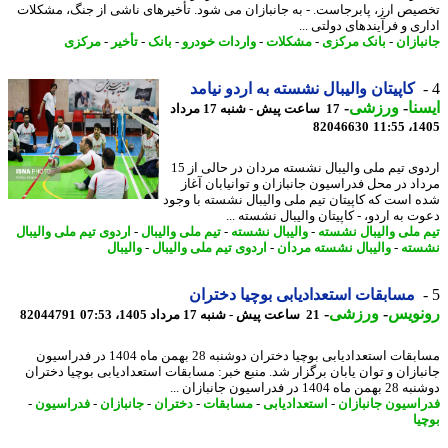
یص ارز، پابرجاست. - به جانبازان می شود. تأخیرهای ناشی از جنگ، مشکلات
ی و فرآیندهای دولتی ...
بازان
-
بانک مرکزی
-
مشکلات
-
واردات خودرو
-
بانک
-
تأخیر
-
مرکزی
کاپیتان والیبال نشسته به اردو نیامد
نا
-
ورزشی
-
17 ساعت پیش - شنبه 17 مرداد
82046630
1405
اردوی تیم ملی والیبال نشسته مردان در حالی از 15
اد در محل فدراسیون جانبازان و توانیابان آغاز
 است که کاپیتان تیم ملی والیبال نشسته با وجود
 به اردو، - کاپیتان والیبال نشسته ...
 ملی والیبال نشسته
-
والیبال نشسته
-
تیم ملی والیبال
-
اردوی تیم ملی والیبال
ته
-
والیبال نشسته مردان
-
اردوی تیم ملی والیبال
-
والیبال
مسابقات استعدادیابی بوچیا دختران
نویس
-
ورزشی
-
21 ساعت پیش - شنبه 17 مرداد 1405، 07:53
82044791
مسابقات استعدادیابی بوچیا دختران دوشنبه 28 بهمن ماه 1404 در فدراسیون
بازان و توان یابان برگزار شد. منبع خبر: مسابقات استعدادیابی بوچیا دختران
1404 در فدراسیون جانبازان ...
اسیون جانبازان
-
استعدادیابی
-
مسابقات
-
دختران
-
جانبازان
-
فدراسیون
-
یا