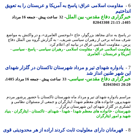
مقاومت اسلامی عراق: پاسخ به آمریکا و عربستان را به تعویق
اختیم
رگزاری دفاع مقدس
-
بین الملل
-
32 ساعت پیش - جمعه 16 مرداد
82043308
1405
پاسخ به ندای مجاهد بزرگوار، حاج «ابوحسن العامری»، و در واکنش به مواضع
 مندانه برخی از رهبران سیاسی شریف، - به گزارش گروه بین الملل دفاع
 ، مقاومت اسلامی عراق در بیانیه ای اعلام کرد:
ومت اسلامی عراق
-
مقاومت اسلامی
-
رهبران سیاسی
-
پاسخ
-
سیاسی
-
یکا و عربستان
-
العامری
یادواره شهدای تیر و مرداد شهرستان تاکستان در گلزار شهدای
 شهر طنین انداز شد
رگزاری دفاع مقدس
-
سیاسی
-
33 ساعت پیش - جمعه 16 مرداد 1405،
82043043
20
سم یادواره شهدای تیر و مرداد ماه شهرستان تاکستان با حضور پرشور مردم
دپرور، خانواده های معظم شهدا، ایثارگران و جمعی از مسئولان نظامی و
ری در گلزار شهدای این شهرستان برگزار ...
ستان
-
خانواده های معظم شهدا
-
شهدا
-
شهدای
-
تاکستان
-
ایثارگران
-
بنیاد
د و امور ایثارگران
قهرمانان دارای معلولیت ثابت کردند اراده از هر محدودیتی قوی