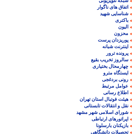
بکه تلویزیونی
تفاق های ناگوار
ناسایی شهید
اکتری
لیون
حزون
وریزدان پرست
ینترنت شبانه
رونده ترور
الروز تخریب بقیع
هارمحال بختیاری
یستگاه مترو
ونی بردغجی
وامل مرتبط
طلاع رسانی
یئت فوتبال استان تهران
قل و انتقالات تابستانی
ورای اسلامی شهر مشهد
پراتورهای ارتباطی
ازیکنان بارسلونا
حصیلات دانشگاهی