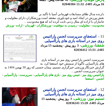
82040384
نده مدال طلای مسابقات قهرمانی آسیا با تأکید بر
 ورزش در ایجاد امید و خودباوری، معتقد است ورزشکاران دارای معلولیت و
بازان با اراده ای مثال زدنی ثابت کرده اند که هیچ محدودیت ...
ودیت
-
معلولیت
-
رسیدن به موفقیت
-
ورزشکاران
-
قهرمان
-
اراده
-
ورزش
استعفای سرپرست انجمن پاراتنیس
 میز در آستانه بازی های پاراآسیایی
نا
-
ورزشی
-
3 روز پیش - پنجشنبه 15 مرداد
82036412
1405
رست انجمن پاراتنیس روی میز در آستانه بازی
 پاراآسیایی ناگویا از سمتش خود استعفا کرد. به
گزارش خبرنگار ورزشی خبرگزاری تسنیم، پیمان حسنی که روز 30 بهمن 1404 به
ان سرپرست انجمن ...
اتنیس روی میز
-
تنیس روی میز
-
بازی های پاراآسیایی
-
سرپرست
-
پاراآسیایی
-
من
-
استعفا
استعفای سرپرست انجمن پاراتنیس
 میز در آستانه بازی های پاراآسیایی
یم نیوز
-
ورزشی
-
3 روز پیش - پنجشنبه 15
1، 15:20
82036243