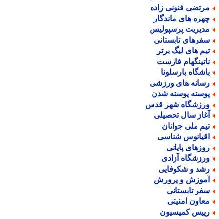
رتضی فنونی زاده
هره های ماندگار
دیریت پرسپولیس
فرهای تابستانی
یم های لیگ برتر
اتینگهام فارست
اشگاه بارسلونا
سانه های ورزشی
وسته پوسته شدن
رزشگاه شهر قدس
غاز سال تحصیلی
یم ملی جوانان
قیانوس شناسی
وزهای پایانی
رزشگاه آزادی
شد و شکوفایی
موزش و پرورش
فر تابستانی
عاون امنیتی
ییس کمیسیون