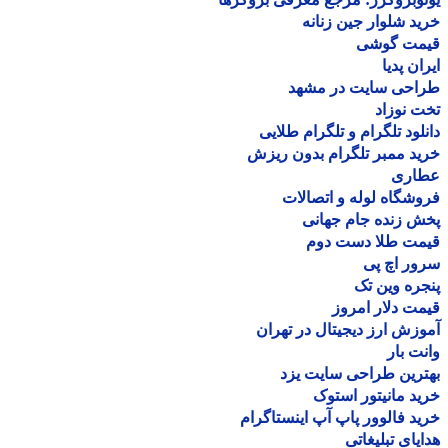
د شلوار جین زنانه
مت گوشی
ان پدیا
احی سایت در مشهد
 نوزاد
لود تلگرام و تلگرام طلایی
د ممبر تلگرام بدون ریزش
اری
شگاه لوله و اتصالات
 زنده جام جهانی
مت طلا دست دوم
ر اچ پی
ره وین تک
ت دلار امروز
زش ارز دیجیتال در تهران
ت بار
رین طراحی سایت یزد
د مانیتور استوک
د فالوور پاپ آپ اینستاگرام
یای تبلیغاتی