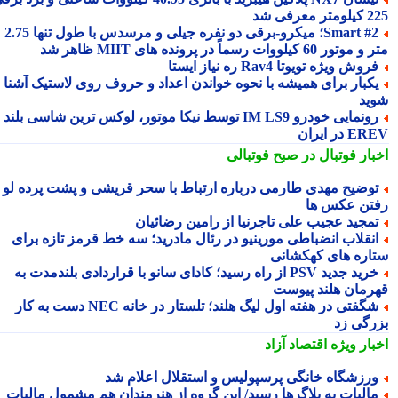
 معرفی شد
Smart #2؛ میکرو-برقی دو نفره جیلی و مرسدس با طول تنها 2.75
ور 60 کیلووات رسماً در پرونده های MIIT ظاهر شد
روش ویژه تویوتا Rav4 ره نیاز ایستا
کبار برای همیشه با نحوه خواندن اعداد و حروف روی لاستیک آشنا
ید
رونمایی خودرو IM LS9 توسط نیکا موتور، لوکس ترین شاسی بلند
 در ایران
بار فوتبال در صبح فوتبالی
وضیح مهدی طارمی درباره ارتباط با سحر قریشی و پشت پرده لو
تن عکس ها
مجید عجیب علی تاجرنیا از رامین رضائیان
نقلاب انضباطی مورینیو در رئال مادرید؛ سه خط قرمز تازه برای
اره های کهکشانی
خرید جدید PSV از راه رسید؛ کادای سانو با قراردادی بلندمدت به
رمان هلند پیوست
شگفتی در هفته اول لیگ هلند؛ تلستار در خانه NEC دست به کار
رگی زد
بار ویژه
اقتصاد آزاد
رزشگاه خانگی پرسپولیس و استقلال اعلام شد
الیات به بلاگرها رسید/ این گروه از هنرمندان هم مشمول مالیات