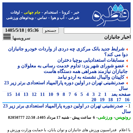
-
-
-
-
خبر
کرونا
استخدام
جام جهانی
اوقات
-
-
-
شرعی
آب و هوا
تماس
ویدئوهای ورزشی
05:36 | 1405/5/18
ار جانبازان
سرویسها
شرایط جدید بانک مرکزی چه دردی از واردات خودرو جانبازان
وا می کند؟
مسابقات استعدادیابی بوچیا دختران
عضو شورای شهر یزد: تداوم خدمت رسانی به معلولان و
انبازان نیازمند همراهی همه دستگاه هاست
کاپیتان والیبال نشسته به اردو نیامد
صدرنشینی تهران در اولین دوره پارالمپیاد استعدادی برتر زیر 23
ال
حه بعد
1
2
3
4
5
6
7
8
9
10
11
12
13
14
15
20
19
18
17
صدرنشینی تهران در اولین دوره پارالمپیاد استعدادی برتر زیر 23
ل
نویس
-
ورزشی
-
6 ساعت پیش - شنبه 17 مرداد 1405، 22:58
82050777
اعلام فدراسیون ورزش های جانبازان و توان یابان، با حمایت وزارت ورزش و