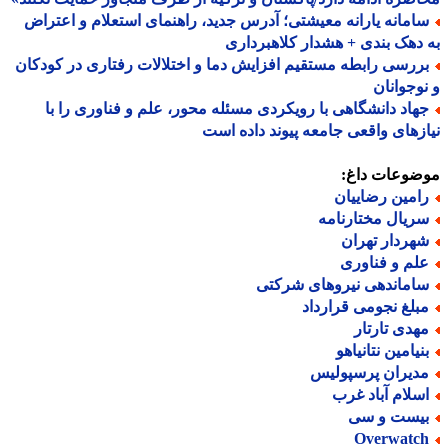
امانه یارانه معیشتی؛ آدرس جدید، راهنمای استعلام و اعتراض
دهک بندی + هشدار کلاهبرداری
ررسی رابطه مستقیم افزایش دما و اختلالات رفتاری در کودکان
وجوانان
هاد دانشگاهی با رویکردی مسئله محور، علم و فناوری را با
زهای واقعی جامعه پیوند داده است
ضوعات داغ:
امین رضاییان
ریال مختارنامه
هردار تهران
لم و فناوری
اماندهی نیروهای شرکتی
بلغ نجومی قرارداد
هدی تارتار
نیامین نتانیاهو
دیران پرسپولیس
سلام آباد غرب
یست و سی
Overwatc