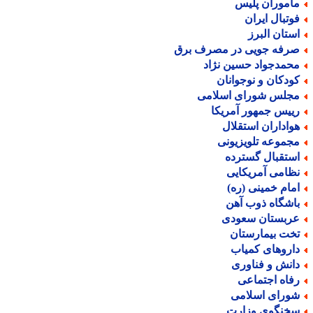
أموران پلیس
وتبال ایران
ستان البرز
رفه جویی در مصرف برق
حمدجواد حسین نژاد
ودکان و نوجوانان
جلس شورای اسلامی
ییس جمهور آمریکا
واداران استقلال
جموعه تلویزیونی
ستقبال گسترده
ظامی آمریکایی
مام خمینی (ره)
اشگاه ذوب آهن
ربستان سعودی
خت بیمارستان
اروهای کمیاب
انش و فناوری
فاه اجتماعی
ورای اسلامی
خنگوی وزارت