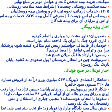
کلت، هزینه بیمه شخص ثالث و عوامل موثر بر مبلغ نهایی
یمه سلامت روستایی چیست؟ | شرایط بیمه سلامت روستایی
نحوه ثبت نام و پوشش بیمه روستاییان
بیمه اس او اس چیست؟ | معرفی کامل بیمه SOS، خدمات بیمه اس
 اس و مزایای آن برای بیمه شدگان
بار ویژه
رونگار
نصوریان: داور مشت زد و بازی را تمام کردیم
ارن افرز: جنگ با ایران یک فاجعه تمام عیار است
ودمان از قالیباف خواستیم رییس تیم مذاکره کننده شود/ پزشکیان:
ا من و ترامپ توافق را امضا کردیم؟
سمی: قرارداد هافبک میلان فسخ شد
رنوشت چین در انتظار عربستان / پول سعودی ته کشید، پایان
ریک لیگ روشن!
بار فوتبال در صبح فوتبالی
شاهکار اقتصادی لایپزیگ؛ ۵۴۷ میلیون یورو درآمد از فروش ستاره
سود خالص!
کار ناقص پرسپولیس در روزهای پایانی؛ حسین نژاد به اروپا رفت،
ی و رزاق پور در هاله ای از ابهام، قربانی ۴۸ ساعت مهلت دارد!
قوط یا انتخاب هوشمندانه؟ مجتبی جباری از استقلال و مس
سنجان به لیگ یک رسید!
ش سال بعد، دادگاه مارادونا فریاد زد؛ «از تخت بلند نمی شد، غذا