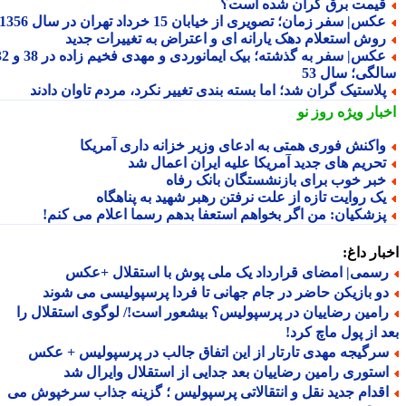
یمت برق گران شده است؟
کس| سفر زمان؛ تصویری از خیابان 15 خرداد تهران در سال 1356
وش استعلام دهک یارانه ای و اعتراض به تغییرات جدید
عکس| سفر به گذشته؛ بیک ایمانوردی و مهدی فخیم زاده در 38 و 32
لگی؛ سال 53
لاستیک گران شد؛ اما بسته بندی تغییر نکرد، مردم تاوان دادند
بار ویژه
روز نو
اکنش فوری همتی به ادعای وزیر خزانه داری آمریکا
حریم های جدید آمریکا علیه ایران اعمال شد
بر خوب برای بازنشستگان بانک رفاه
ک روایت تازه از علت نرفتن رهبر شهید به پناهگاه
زشکیان: من اگر بخواهم استعفا بدهم رسما اعلام می کنم!
ار داغ:
سمی| امضای قرارداد یک ملی پوش با استقلال +عکس
و بازیکن حاضر در جام جهانی تا فردا پرسپولیسی می شوند
امین رضاییان در پرسپولیس؟ بیشعور است!/ لوگوی استقلال را
 از پول ماچ کرد!
رگیجه مهدی تارتار از این اتفاق جالب در پرسپولیس + عکس
ستوری رامین رضاییان بعد جدایی از استقلال وایرال شد
قدام جدید نقل و انتقالاتی پرسپولیس ؛ گزینه جذاب سرخپوش می