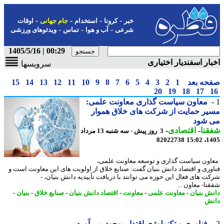
-
-
-
-
خبر
کرونا
استخدام
جام جهانی
اوقات
-
-
-
شرعی
آب و هوا
تماس
ویدئوهای ورزشی
00:29 | 1405/5/16
ار اسفندیار اختیاری
سرویسها
حه بعد
1
2
3
4
5
6
7
8
9
10
11
12
13
14
15
20
19
18
17
معاون سیاست گذاری معاونت علمی:
ر حمایت از شرکت های خلاق هموار
 شود
نا
-
اقتصادی
-
3 روز پیش - سه شنبه 13 مرداد
82022738
1405
ون سیاست گذاری و توسعه معاونت علمی،
وری و اقتصاد دانش بنیان گفت: صنایع خلاق از اولویت های این معاونت است و
ت های فعال این حوزه می توانند با دریافت تأییدیه دانش بنیان، -
ا- معاون ...
ش بنیان
-
معاونت علمی
-
معاونت
-
اقتصاد دانش بنیان
-
صنایع خلاق
-
بنیان
-
ش
فناوری و تکنولوژی اقتدار بوجود می آورد