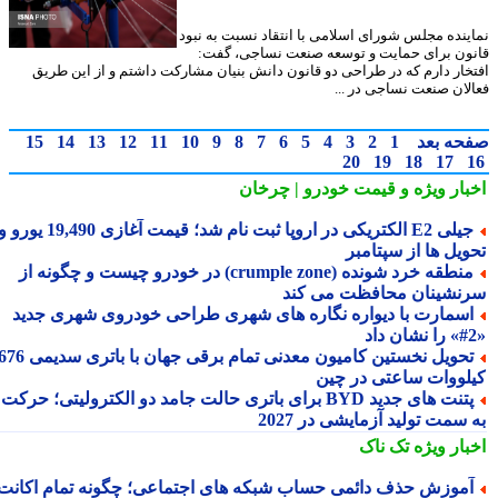
ینده مجلس شورای اسلامی با انتقاد نسبت به نبود
ون برای حمایت و توسعه صنعت نساجی، گفت:
خار دارم که در طراحی دو قانون دانش بنیان مشارکت داشتم و از این طریق
لان صنعت نساجی در ...
حه بعد
1
2
3
4
5
6
7
8
9
10
11
12
13
14
15
20
19
18
17
بار ویژه
و قیمت خودرو | چرخان
جیلی E2 الکتریکی در اروپا ثبت نام شد؛ قیمت آغازی 19,490 یورو و
ویل ها از سپتامبر
منطقه خرد شونده (crumple zone) در خودرو چیست و چگونه از
نشینان محافظت می کند
سمارت با دیواره نگاره های شهری طراحی خودروی شهری جدید
تحویل نخستین کامیون معدنی تمام برقی جهان با باتری سدیمی 676
لووات ساعتی در چین
پتنت های جدید BYD برای باتری حالت جامد دو الکترولیتی؛ حرکت
سمت تولید آزمایشی در 2027
بار ویژه
تک ناک
موزش حذف دائمی حساب شبکه های اجتماعی؛ چگونه تمام اکانت