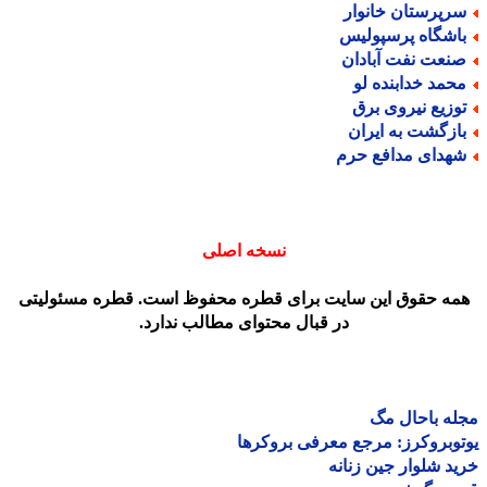
رپرستان خانوار
اشگاه پرسپولیس
نعت نفت آبادان
حمد خدابنده لو
وزیع نیروی برق
ازگشت به ایران
هدای مدافع حرم
نسخه اصلی
مه حقوق این سایت برای قطره محفوظ است. قطره مسئولیتی
در قبال محتوای مطالب ندارد.
ه باحال مگ
وبروکرز: مرجع معرفی بروکرها
د شلوار جین زنانه