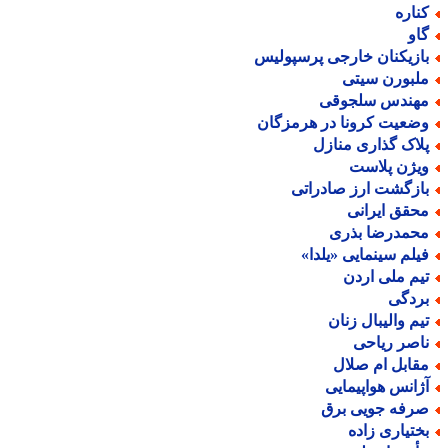
ناره
او
ازیکنان خارجی پرسپولیس
لبورن سیتی
هندس سلجوقی
ضعیت کرونا در هرمزگان
لاک گذاری منازل
یژن پلاست
ازگشت ارز صادراتی
حقق ایرانی
حمدرضا بذری
یلم سینمایی «یلدا»
یم ملی اردن
ردگی
یم والیبال زنان
اصر ریاحی
قابل ام صلال
ژانس هواپیمایی
رفه جویی برق
ختیاری زاده