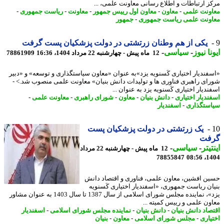
ز ارتباطات و اطلاع رسانی معاونت علمی، ...
ونت علمی
-
معاون
-
معاون اول رییس جمهور
-
معاونت
-
ریاست جمهوری
-
ونت علمی ریاست جمهوری
-
جمهور
یکی از هم وطنان زرتشتی در دولت پزشکیان پست گرفت
نا نیوز
-
سیاسی
-
12 ماه پیش - چهارشنبه 22 مرداد 1404، 16:36
78861909
فندیار اختیاری کَسنویه یزد»به عنوان «معاون سیاستگذاری و توسعه» و «دبیر
ای راهبری فناوری ها و تولیدات دانش بنیان» معاونت علمی منصوب شد.> -
دیار اختیاری کَسنویه یزد به عنوان ...
ندیار اختیاری
-
دانش بنیان
-
معاون
-
شورای راهبری
-
معاونت علمی
-
ستگذاری
-
اسفندیار
یک زرتشتی در دولت پزشکیان پست
فت
یتر
-
سیاسی
-
12 ماه پیش - چهارشنبه 22 مرداد
78855847
1404
ن افشین، معاون علمی، فناوری و اقتصاد دانش
ان ریاست جمهوری، «اسفندیار اختیاری کَسنویه
یزد»، نماینده مجلس شورای اسلامی از سال 1387 تا سال 1403 به عنوان مشاور
ون علمی و رییس کمیته ...
صاد دانش بنیان
-
دانش بنیان
-
نماینده مجلس شورای اسلامی
-
اسفندیار
یاری
-
مجلس شورای اسلامی
-
معاون
-
بنیان