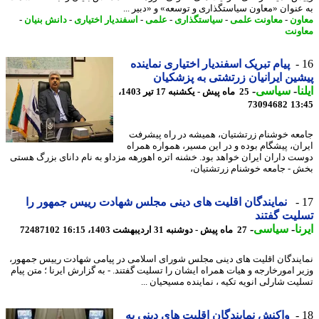
عنوان «معاون سیاستگذاری و توسعه» و «دبیر ...
ون
-
معاونت علمی
-
سیاستگذاری
-
علمی
-
اسفندیار اختیاری
-
دانش بنیان
-
ونت
پیام تبریک اسفندیار اختیاری نماینده
ین ایرانیان زرتشتی به پزشکیان
ا
-
سیاسی
-
25 ماه پیش - یکشنبه 17 تیر 1403،
73094682
13
عه خوشنام زرتشتیان، همیشه در راه پیشرفت
ان، پیشگام بوده و در این مسیر، همواره همراه
ت داران ایران خواهد بود. خشنه اتره اهورهه مزداو به نام دانای بزرگ هستی
 - جامعه خوشنام زرتشتیان،
نمایندگان اقلیت های دینی مجلس شهادت رییس جمهور را
یت گفتند
ا
-
سیاسی
-
27 ماه پیش - دوشنبه 31 اردیبهشت 1403، 16:15
72487102
یندگان اقلیت های دینی مجلس شورای اسلامی در پیامی شهادت رییس جمهور،
ر امورخارجه و هیات همراه ایشان را تسلیت گفتند. - به گزارش ایرنا ؛ متن پیام
یت شارلی انویه تکیه ، نماینده مسیحیان ...
واکنش نمایندگان اقلیت های دینی به