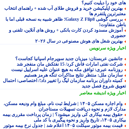
ی خود را دیلیت کنیم؟
هترین اپلیکیشن خرید و فروش طلای آب شده + راهنمای انتخاب
تبرترین پلتفرم ها
بررسی گوشی Galaxy Z Flip8؛ ظاهر شبیه به نسخه قبلی اما با
طن متفاوت!
موزش مسدود کردن کارت بانکی + روش های آنلاین، تلفنی و
وری
هترین شغل های هوش مصنوعی در سال ۲۰۲۶
بار ویژه
سرنویس
انشین عربستان: میزبان جدید سوپرجام اسپانیا کجاست؟
رکت نفتی امارات فاش کرد/ 15 نفتکش مان منفجر شد
وزنامه عبری: توافق مکه به هیچ عنوان علیه اسراییل نیست
ازمان ملل: منتظر نتایج مذاکرات تنگه هرمز هستیم
میته داوران برنامه سازمان لیگ را تغییر داد؛/ اختصاصی: احتمال
ویق شروع فصل جدید
بار ویژه
اندیشه معاصر
وام اجاره مسکن ۱۴۰۵ | شرایط ثبت نام، مبلغ وام ودیعه مسکن،
ارک لازم و نحوه دریافت تسهیلات مستاجران
قوق بیمه بیکاری کی واریز میشود؟ | زمان پرداخت مقرری بیمه
تاریخ واریز و نحوه پیگیری با کد ملی
قیمت بیمه موتور سیکلت ۱۴۰۵ اعلام شد | جدول نرخ بیمه موتور