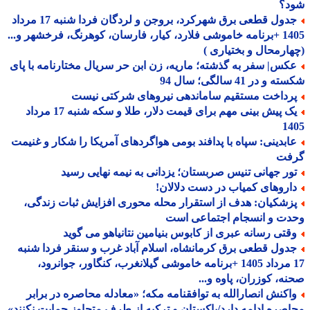
د؟
جدول قطعی برق شهرکرد، بروجن و لردگان فردا شنبه 17 مرداد
1405 +برنامه خاموشی فلارد، کیار، فارسان، کوهرنگ، فرخشهر و...
ارمحال و بختیاری )
کس| سفر به گذشته؛ ماریه، زن ابن حر سریال مختارنامه با پای
و در 41 سالگی؛ سال 94
رداخت مستقیم ساماندهی نیروهای شرکتی نیست
یک پیش بینی مهم برای قیمت دلار، طلا و سکه شنبه 17 مرداد
14
ابدینی: سپاه با پدافند بومی هواگردهای آمریکا را شکار و غنیمت
فت
ور جهانی تنیس صربستان؛ یزدانی به نیمه نهایی رسید
اروهای کمیاب در دست دلالان!
زشکیان: هدف از استقرار محله محوری افزایش ثبات زندگی،
دت و انسجام اجتماعی است
قتی رسانه عبری از کابوس بنیامین نتانیاهو می گوید
دول قطعی برق کرمانشاه، اسلام آباد غرب و سنقر فردا شنبه
17 مرداد 1405 +برنامه خاموشی گیلانغرب، کنگاور، جوانرود،
ه، کوزران، پاوه و...
اکنش انصارالله به توافقنامه مکه؛ «معادله محاصره در برابر
صره ادامه دارد/پاکستان و ترکیه از طرف متجاوز حمایت نکنند»