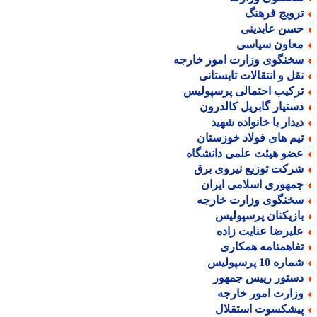
رویج فرهنگ
سن عابدینی
عاون سیاسی
خنگوی وزارت امور خارجه
قل و انتقالات تابستانی
رکیب احتمالی پرسپولیس
ستیار گابریل کالدرون
یدار با خانواده شهید
یم های فولاد خوزستان
ضو هیئت علمی دانشگاه
رکت توزیع نیروی برق
مهوری اسلامی ایران
خنگوی وزارت خارجه
ازیکنان پرسپولیس
لیرضا عنایت زاده
فاهمنامه همکاری
اره 10 پرسپولیس
ستور رییس جمهور
زارت امور خارجه
یشکسوت استقلال