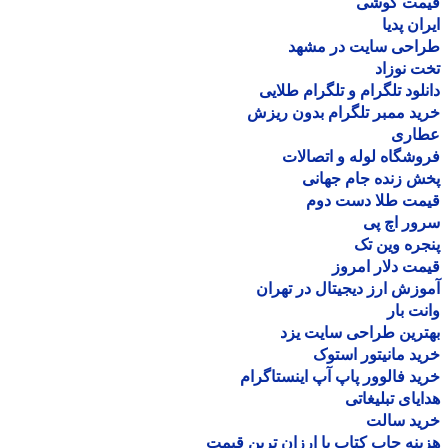
مت گوشی
ان پدیا
احی سایت در مشهد
 نوزاد
لود تلگرام و تلگرام طلایی
د ممبر تلگرام بدون ریزش
اری
شگاه لوله و اتصالات
 زنده جام جهانی
مت طلا دست دوم
ر اچ پی
ره وین تک
ت دلار امروز
زش ارز دیجیتال در تهران
ت بار
رین طراحی سایت یزد
د مانیتور استوک
د فالوور پاپ آپ اینستاگرام
یای تبلیغاتی
ید سالت
نه چاپ کتاب با ارزان ترین قیمت