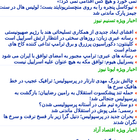
ی خورد و هیچ کس اقدامی نمی کرد!»
یوکاسل پنجره را به روی منچستریونایتد بست؛ لوئیس هال در سنت
مز پارک ماندنی شد
بار ویژه
تسنیم نیوز
فشای ابعاد جدیدی از همکاری تسلیحاتی هند با رژیم صهیونیستی
سانه عبری زبان: روزهای سختی در انتظار ارتش اسراییل است
لینتون: دکوراسیون پرزرق و برق ترامپ تداعی کننده کاخ های
ام است
سانه های عبری: ترامپ مجبور به امضای توافق با ایران می شود
سراییل هیوم: توافق مکه به هیچ عنوان علیه اسراییل نیست
بار ویژه
ایونا نیوز
الش بزرگ مهدی تارتار در پرسپولیس؛ ترافیک عجیب در خط
فبک سرخ ها
مله تند پیشکسوت استقلال به رامین رضاییان؛ بازگشت به
سپولیس جنجالی شد!
و ستاره تیم ملی در آستانه پرسپولیسی شدن؟
سمی؛ ملی پوش در استقلال ماندنی شد
حران جدید در پرسپولیس؛ دنیل گرا زیر بار فسخ نرفت و سرخ ها
ران شدند
بار ویژه
اقتصاد آزاد