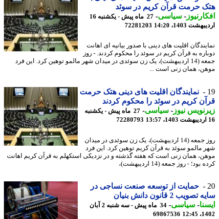
 حرمت قرآن کریم در سوئد
ارنیوز
-
سیاسی
-
27 ماه پیش - یکشنبه 16
شت 1403، 14:20
72281203
یندگان اقلیت های دینی با صدور بیانیه ای اهانت
اره به قرآن کریم در سوئد را محکوم کردند. - روز
جمعه (14 اردیبهشت)، یک زن سوئدی در میدان شهر مالمو توهین کرد. این فرد
ن، همان زنی است ...
نمایندگان اقلیت های دینی هتک حرمت
ن کریم در سوئد را محکوم کردند
نویس نیوز
-
سیاسی
-
27 ماه پیش - یکشنبه
72280793
روز جمعه (14 اردیبهشت)، یک زن سوئدی در میدان
 مالمو سوئد به قرآن کریم توهین کرد. این فرد
ن، همان زنی است که هفته گذشته و در نزدیکی استکهلم به قرآن کریم اهانت
بود؛ - روز جمعه (14 اردیبهشت)،
حمایت از توسعه صنعت نساجی در
صویب 2 قانون دانش بنیان
نا
-
سیاسی
-
34 ماه پیش - سه شنبه 2 آبان
69867536
1402