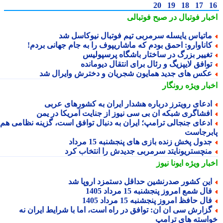
20
19
18
17
بار فوتبال در صبح فوتبالی
اتیاس یایسله سرمربی تیم فوتبال نیوکاسل شد
اناوارو: احمق بودم که ماشاریپوف را به جام جهانی بردم!
غییر بزرگ در ساختار باشگاه پرسپولیس
وافق لایپزیگ و رئال برای انتقال دیومانده
کس های جدید همایون شجریان و دخترش وایرال شد
بار ویژه
رونگار
دعای رویترز درباره هشدار ایران به کشورهای عربی
فشاگری شبکه ان بی سی نیوز از جنایت آمریکا در یمن
دعای جنجالی ترامپ؛ ایران به دنبال توافق است، گزینه نظامی هم
برجاست
دول پخش زنده بازی های پنجشنبه 15 مرداد
نچستریونایتد سرمربی جدیدش را انتخاب کرد
بار ویژه
ایونا نیوز
ین کشور صدرنشین حداقل دستمزد اروپا شد
ال شمع امروز پنجشنبه 15 مرداد 1405
ال حافظ امروز پنجشنبه 15 مرداد 1405
زارش سی ان ان: توافق در راه است، اما با شرایط ایران نه
استه های ترامپ