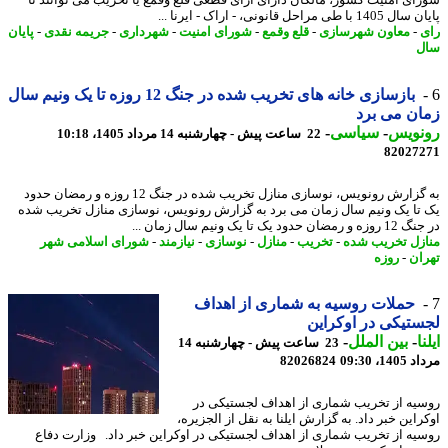
ای امنیت کشور، مالکان دارای آرای قطعی قلع وقمع یا تخریب می توانند تا
ا طی مراحل قانونی، - اراک - ایرنا ...
-
معاون شهرسازی
-
قلع وقمع
-
شورای امنیت
-
شهرداری
-
جریمه نقدی
-
پایان
ل
بازسازی خانه های تخریب شده در جنگ 12 روزه تا یک ونیم سال
ن می برد
نویس
-
سیاسی
-
22 ساعت پیش - چهارشنبه 14 مرداد 1405، 10:18
82027
به گزارش رونویس، نوسازی منازل تخریب شده در جنگ 12 روزه و رمضان حدود
تا یک ونیم سال زمان می برد به گزارش رونویس، نوسازی منازل تخریب شده
ن حدود یک تا یک ونیم سال زمان ...
زل تخریب شده
-
تخریب
-
منازل
-
نوسازی
-
نیازمند
-
شورای اسلامی شهر
ان
-
روزه
حملات روسیه به شماری از اهداف
تیکی در اوکراین
ا
-
بین الملل
-
23 ساعت پیش - چهارشنبه 14
1، 09:30
82026824
یه از تخریب شماری از اهداف لجستیکی در
این خبر داد. به گزارش ایلنا به نقل از الجزیره،
یه از تخریب شماری از اهداف لجستیکی در اوکراین خبر داد. وزارت دفاع