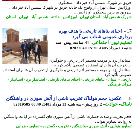
ق در شهرک شمس آباد خبر داد. - سخنگوی
ژانس استان تهران از وقوع یک حادثه حریق در شهرک شمس آباد خبر داد. ،
ین تبریزی، سخنگوی اورژانس ...
ک شمس آباد
-
استان تهران
-
اورژانس
-
حادثه
-
شمس آباد
-
تهران
-
استان
احیای بناهای تاریخی با هدف بهره
اری عمومی شتاب می گیرد
یم نیوز
-
اجتماعی
-
41 ساعت پیش - سه
1405، 15:20
82022840
اندار یزد بر مرمت مستمر آثار تاریخی و جلوگیری
تخریب آن ها برای استفاده عمومی تأکید کرد. -
اندار یزد بر مرمت مستمر آثار تاریخی و جلوگیری از تخریب آن ها برای استفاده
می تأکید کرد.
یخی
-
استان
-
بناهای تاریخی
-
احیای بناهای تاریخی
-
استاندار یزد
-
استاندار
-
اث فرهنگی
عکس: حجم هولناک تخریب ناشی از آتش سوزی در واشنگتن
ناک
-
حوادث
-
2 روز پیش - سه شنبه 13 مرداد 1405، 00:40
82019585
 تخریب و شدت خسارت ناشی از آتش سوزی های گسترده در ایالت واشنگتن
روایت تصاویر هوایی
ویر هوایی
-
آتش سوزی
-
واشنگتن
-
تخریب
-
گسترده
-
تصاویر
-
هوایی