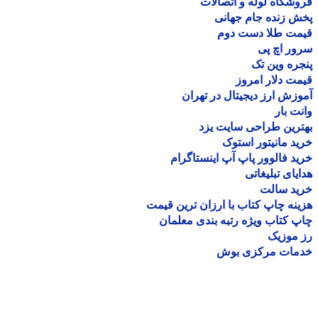
شگاه لوله و اتصالات
 زنده جام جهانی
مت طلا دست دوم
ر اچ پی
ره وین تک
ت دلار امروز
زش ارز دیجیتال در تهران
ت بار
رین طراحی سایت یزد
د مانیتور استوک
د فالوور پاپ آپ اینستاگرام
یای تبلیغاتی
ید سالت
نه چاپ کتاب با ارزان ترین قیمت
 کتاب ویژه رتبه بندی معلمان
موزیک
مات مرکزی بوش