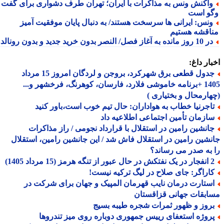
اکنش ونس به مذاکرات با ایران؛ تهران طرف دشواری برای گفت
و است
نس: ایرانی ها سرسخت هستند/ به دنبال پایان موفقیت آمیز
اقشه هستیم
وز مانده به آغاز فصل/ النصر بدون خرید جدید و بدون رونالدو!
ار داغ:
جدول قطعی برق شهرکرد، بروجن و لردگان امروز 15 مرداد
1405 +برنامه خاموشی فلارد، فارسان، کوهرنگ، فرخشهر و...
ارمحال و بختیاری )
اجرنیا خطاب به هواداران: حال تیم خوب است،باور کنید
ازمان تأمین اجتماعی اطلاعیه داد
انشین رامین در استقلال با قرارداد نجومی / راز مذاکرات
شین رامین در استقلال فاش شد / این جانشین رامین، استقلال
به صدر می رساند؟
ه هرمز (15 مرداد 1405)
اراگر: جای صلاح در لیگ ترکیه نیست!
ستارت درمان نایب قهرمان المپیک و جهان برای شرکت در
بقات جهانی قزاقستان
روز و ظهور ثمرات شجره طیبه بسیج
روژه استعفای رییس جمهوری دوباره روی میز تندروها