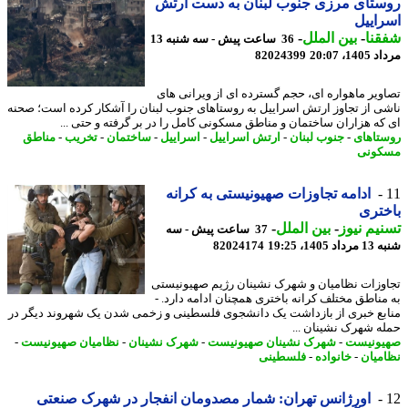
تای مرزی جنوب لبنان به دست ارتش
اییل
نا
-
بین الملل
-
36 ساعت پیش - سه شنبه 13
1، 20:07
82024399
ویر ماهواره ای، حجم گسترده ای از ویرانی های
ی از تجاوز ارتش اسراییل به روستاهای جنوب لبنان را آشکار کرده است؛ صحنه
که هزاران ساختمان و مناطق مسکونی کامل را در بر گرفته و حتی ...
تاهای
-
جنوب لبنان
-
ارتش اسراییل
-
اسراییل
-
ساختمان
-
تخریب
-
مناطق
کونی
ادامه تجاوزات صهیونیستی به کرانه
تری
یم نیوز
-
بین الملل
-
37 ساعت پیش - سه
1405، 19:25
82024174
وزات نظامیان و شهرک نشینان رژیم صهیونیستی
مناطق مختلف کرانه باختری همچنان ادامه دارد. -
بع خبری از بازداشت یک دانشجوی فلسطینی و زخمی شدن یک شهروند دیگر در
ه شهرک نشینان ...
ونیست
-
شهرک نشینان صهیونیست
-
شهرک نشینان
-
نظامیان صهیونیست
-
میان
-
خانواده
-
فلسطینی
اورژانس تهران: شمار مصدومان انفجار در شهرک صنعتی