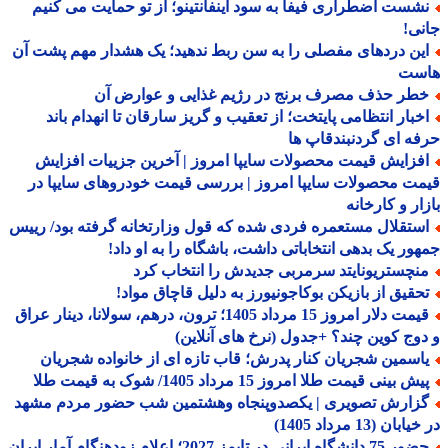
شست اضطراری فیفا به سود اینفانتینو؛ از تو حمایت می کنیم
ی!
ین دردهای مفصلی را به سن ربط ندهید؛ یک هشدار مهم پشت آن
ست
طر حذف مصرف برنج در رژیم غذایی و عوارض آن
خبار انتظامی پایتخت؛ از تعقیب و گریز سارقان تا انهدام باند
ه ای گردنبندقاپ ها
فزایش قیمت محصولات سایپا امروز | آخرین جزییات افزایش
ت محصولات سایپا امروز | بررسی قیمت خودروهای سایپا در
ار و کارخانه
ستقلال مستعمره فردی شده که قول وزارتخانه گرفته بود/ رییس
ور یک بدهی انتخاباتی داشت، باشگاه را به او داد!
نچستریونایتد سرمربی جدیدش را انتخاب کرد
حقیق از بازیکن بوکاجونیورز به دلیل قاچاق مواد!
قیمت دلار امروز 15 مرداد 1405؛ ترون، درهم، سولانا، دینار عراق
وج کوین چند؟ +جدول (نرخ های آنلاین)
اسمین شجریان کنار پدرش؛ قاب تازه ای از خانواده شجریان
ش بینی قیمت طلا امروز 15 مرداد 1405/ شوک به قیمت طلا
زارش تصویری | یکصدوپنجاه وهشتمین شب حضور مردم مشهد
بان (13 مرداد 1405)
دانشگاه ایرانی در تایمز 2027؛ اعلام زودهنگام آمار ایران