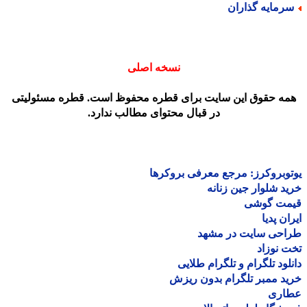
رمایه گذاران
نسخه اصلی
مه حقوق این سایت برای قطره محفوظ است. قطره مسئولیتی
در قبال محتوای مطالب ندارد.
وبروکرز: مرجع معرفی بروکرها
د شلوار جین زنانه
مت گوشی
ان پدیا
احی سایت در مشهد
 نوزاد
لود تلگرام و تلگرام طلایی
د ممبر تلگرام بدون ریزش
اری