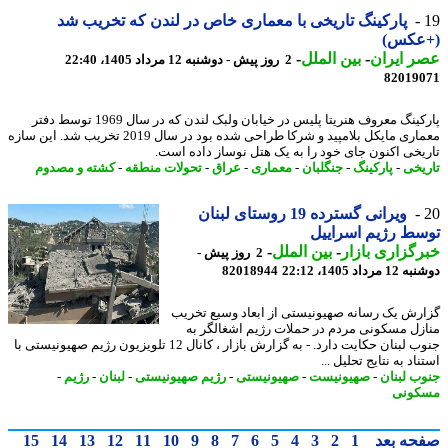
پارکینگ تاریخی با معماری خاص در لندن که تخریب شد
عکس)
 ایران
-
بین الملل
-
2 روز پیش - دوشنبه 12 مرداد 1405، 22:40
82019
پارکینگ معروف هنریتا پلیس در خیابان ولبک لندن که در سال 1969 توسط دفتر
معماری مایکل بلامپید و شرکا طراحی شده بود در سال 2019 تخریب شد. این سازه
یخی اکنون جای خود را به یک هتل نوساز داده است.
یخی
-
پارکینگ
-
جنگلبان
-
معماری
-
عراق
-
تحولات منطقه
-
کشته و مصدوم
ویرانی گسترده 19 روستای لبنان
ط رژیم اسراییل
گزاری بازار
-
بین الملل
-
2 روز پیش -
رداد 1405، 22:12
82018944
رش یک رسانه صهیونیستی از ابعاد وسیع تخریب
زل مسکونی مردم در حملات رژیم اشغالگر به
جنوب لبنان حکایت دارد. - به گزارش بازار ، کانال 12 تلویزیون رژیم صهیونیستی با
اد به نتایج تحلیل ...
ب لبنان
-
صهیونیست
-
صهیونیستی
-
رژیم صهیونیستی
-
لبنان
-
رژیم
-
کونی
حه بعد
1
2
3
4
5
6
7
8
9
10
11
12
13
14
15