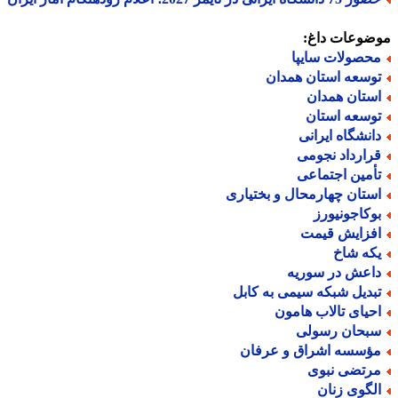
ضوعات داغ:
حصولات سایپا
وسعه استان همدان
ستان همدان
وسعه استان
انشگاه ایرانی
رارداد نجومی
أمین اجتماعی
ستان چهارمحال و بختیاری
وکاجونیورز
فزایش قیمت
که شاخ
اعش در سوریه
بدیل شبکه سیمی به کابل
حیای تالاب هامون
بحان رسولی
ؤسسه اشراق و عرفان
رتضی نبوی
لگوی زنان