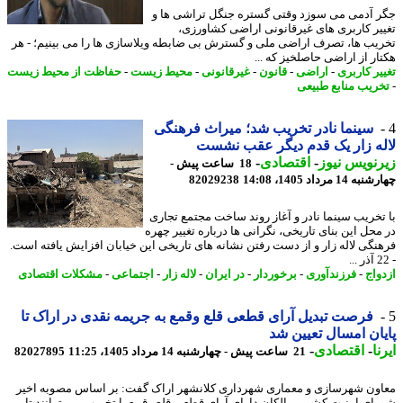
 آدمی می سوزد وقتی گستره جنگل تراشی ها و
یر کاربری های غیرقانونی اراضی کشاورزی،
یب ها، تصرف اراضی ملی و گسترش بی ضابطه ویلاسازی ها را می بینیم؛ - هر
ار از اراضی حاصلخیز که ...
یر کاربری
-
اراضی
-
قانون
-
غیرقانونی
-
محیط زیست
-
حفاظت از محیط زیست
ریب منابع طبیعی
سینما نادر تخریب شد؛ میراث فرهنگی
ه زار یک قدم دیگر عقب نشست
نویس نیوز
-
اقتصادی
-
18 ساعت پیش -
14 مرداد 1405، 14:08
82029238
تخریب سینما نادر و آغاز روند ساخت مجتمع تجاری
محل این بنای تاریخی، نگرانی ها درباره تغییر چهره
نگی لاله زار و از دست رفتن نشانه های تاریخی این خیابان افزایش یافته است.
واج
-
فرزندآوری
-
برخوردار
-
در ایران
-
لاله زار
-
اجتماعی
-
مشکلات اقتصادی
فرصت تبدیل آرای قطعی قلع وقمع به جریمه نقدی در اراک تا
ان امسال تعیین شد
ا
-
اقتصادی
-
21 ساعت پیش - چهارشنبه 14 مرداد 1405، 11:25
82027895
ون شهرسازی و معماری شهرداری کلانشهر اراک گفت: بر اساس مصوبه اخیر