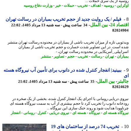
یه از یک سری حملات ...
راین
-
روسیه
-
اهداف
-
تخریب
-
حملات
-
خبر
-
وزارت دفاع روسیه
فیلم / یک روایت جدید از حجم تخریب بمباران در رسالت تهران
اد 24
-
بین الملل
-
34 ساعت پیش - سه شنبه 13 مرداد 1405، 22:02
82024
ئویی تازه از میزان تخریب ناشی از بمباران در محدوده رسالت تهران منتشر
 است. در این تصاویر شدت خسارت و حجم تخریب ناشی از بمباران
اییلی_آمریکایی در محدوده رسالت تهران، -
اران
-
تهران
-
رسالت
-
تخریب
-
حجم
-
تصاویر
-
منتشر
ببینید| انفجار کنترل شده در دانوب برای تأمین آب نیروگاه هسته
بتر
-
بین الملل
-
35 ساعت پیش - سه شنبه 13 مرداد 1405، 21:02
82024
وی دریایی رومانی با اجرای یک انفجار کنترل شده، بخشی از یک صخره در
خانه دانوب را تخریب کرد تا حجم بیشتری از آب به سمت نیروگاه هسته ای
اوودا هدایت شود و روند خنک سازی این نیروگاه ...
وگاه هسته ای
-
نیروگاه
-
هسته ای
-
نیروی دریایی
-
کنترل
-
رومانی
-
انفجار
تخریب 74 درصد از ساختمان های 19