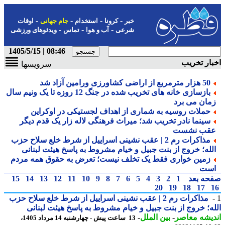
-
-
-
-
خبر
کرونا
استخدام
جام جهانی
اوقات
-
-
-
شرعی
آب و هوا
تماس
ویدئوهای ورزشی
08:46 | 1405/5/15
ار تخریب
سرویسها
50 هزار مترمربع از اراضی کشاورزی ورامین آزاد شد
بازسازی خانه های تخریب شده در جنگ 12 روزه تا یک ونیم سال
مان می برد
حملات روسیه به شماری از اهداف لجستیکی در اوکراین
سینما نادر تخریب شد؛ میراث فرهنگی لاله زار یک قدم دیگر
قب نشست
مذاکرات رم 2 | عقب نشینی اسراییل از شرط خلع سلاح حزب
لله؛ خروج از بنت جبیل و خیام مشروط به پاسخ هیئت لبنانی
زمین خواری فقط یک تخلف نیست؛ تعرض به حقوق همه مردم
ست
حه بعد
1
2
3
4
5
6
7
8
9
10
11
12
13
14
15
20
19
18
17
مذاکرات رم 2 | عقب نشینی اسراییل از شرط خلع سلاح حزب
ه؛ خروج از بنت جبیل و خیام مشروط به پاسخ هیئت لبنانی
یشه معاصر
-
بین الملل
-
13 ساعت پیش - چهارشنبه 14 مرداد 1405،