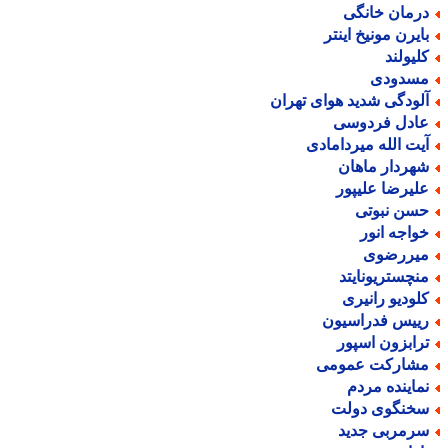
رمان خانگی
ایرن مونیخ اینتر
لیولند
سدودی
لودگی شدید هوای تهران
ادل فردوسی
یت الله میردامادی
هردار ماهان
لیرضا علیپور
سن نبوتی
واجه انور
یررضوی
نچستریونایتد
لودیو رانیری
ییس فدراسیون
رابزون اسپور
شارکت عمومی
ماینده مردم
خنگوی دولت
رمربی جدید