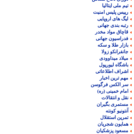
یم ملی ایتالیا
ییس پلیس امنیت
یگ های اروپایی
تبه بندی جهانی
اچاق مواد مخدر
دراسیون جهانی
ازار طلا و سکه
انفرانکو زولا
یلاد میداوودی
اشگاه لیورپول
شراف اطلاعاتی
هم ترین اخبار
ر الکس فرگوسن
مام خمینی (ره)
قل و انتقالات
ستمری بگیران
نتونیو کونته
مرین استقلال
مایون شجریان
سعود پزشکیان