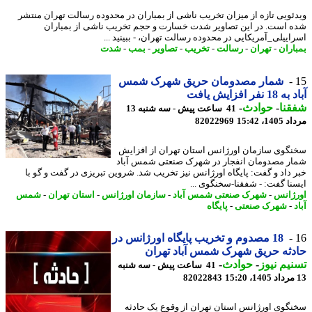
ئویی تازه از میزان تخریب ناشی از بمباران در محدوده رسالت تهران منتشر
 است. در این تصاویر شدت خسارت و حجم تخریب ناشی از بمباران
اییلی_آمریکایی در محدوده رسالت تهران، - ببینید ...
اران
-
تهران
-
رسالت
-
تخریب
-
تصاویر
-
بمب
-
شدت
شمار مصدومان حریق شهرک شمس
نفر افزایش یافت
نا
-
حوادث
-
41 ساعت پیش - سه شنبه 13
1، 15:42
82022969
گوی سازمان اورژانس استان تهران از افزایش
ر مصدومان انفجار در شهرک صنعتی شمس آباد
 داد و گفت: پایگاه اورژانس نیز تخریب شد. شروین تبریزی در گفت و گو با
نا گفت: - شفقنا-سخنگوی ...
ژانس
-
شهرک صنعتی شمس آباد
-
سازمان اورژانس
-
استان تهران
-
شمس
-
شهرک صنعتی
-
پایگاه
18 مصدوم و تخریب پایگاه اورژانس در
ثه حریق شهرک شمس آباد تهران
یم نیوز
-
حوادث
-
41 ساعت پیش - سه شنبه
82022843
گوی اورژانس استان تهران از وقوع یک حادثه