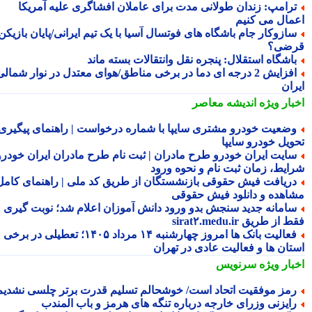
رامپ: زندان طولانی مدت برای عاملان افشاگری علیه آمریکا
مال می کنیم
ازوکار جام باشگاه های فوتسال آسیا با یک تیم ایرانی/پایان بازیکن
ضی؟
اشگاه استقلال: پنجره نقل وانتقالات بسته ماند
افزایش 2 درجه ای دما در برخی مناطق/هوای معتدل در نوار شمالی
ران
بار ویژه
اندیشه معاصر
ضعیت خودرو مشتری سایپا با شماره درخواست | راهنمای پیگیری
ویل خودرو سایپا
ایت ایران خودرو طرح مادران | ثبت نام طرح مادران ایران خودرو،
ایط، زمان ثبت نام و نحوه ورود
ریافت فیش حقوقی بازنشستگان از طریق کد ملی | راهنمای کامل
اهده و دانلود فیش حقوقی
امانه جدید سنجش بدو ورود دانش آموزان اعلام شد؛ نوبت گیری
از طریق sirat۲.medu.ir
فعالیت بانک ها امروز چهارشنبه ۱۴ مرداد ۱۴۰۵؛ تعطیلی در برخی
تان ها و فعالیت عادی در تهران
بار ویژه
سرنویس
مز موفقیت اتحاد است/ خوشحالم تسلیم قدرت برتر چلسی نشدیم!
ایزنی وزرای خارجه درباره تنگه های هرمز و باب المندب