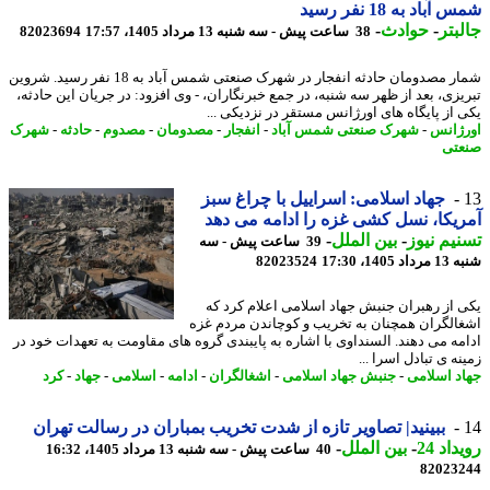
باد به 18 نفر رسید
بتر
-
حوادث
-
38 ساعت پیش - سه شنبه 13 مرداد 1405، 17:57
82023694
شمار مصدومان حادثه انفجار در شهرک صنعتی شمس آباد به 18 نفر رسید. شروین
یزی، بعد از ظهر سه شنبه، در جمع خبرنگاران، - وی افزود: در جریان این حادثه،
 از پایگاه های اورژانس مستقر در نزدیکی ...
ژانس
-
شهرک صنعتی شمس آباد
-
انفجار
-
مصدومان
-
مصدوم
-
حادثه
-
شهرک
تی
جهاد اسلامی: اسراییل با چراغ سبز
یکا، نسل کشی غزه را ادامه می دهد
یم نیوز
-
بین الملل
-
39 ساعت پیش - سه
1405، 17:30
82023524
 از رهبران جنبش جهاد اسلامی اعلام کرد که
الگران همچنان به تخریب و کوچاندن مردم غزه
مه می دهند. السنداوی با اشاره به پایبندی گروه های مقاومت به تعهدات خود در
ه ی تبادل اسرا ...
د اسلامی
-
جنبش جهاد اسلامی
-
اشغالگران
-
ادامه
-
اسلامی
-
جهاد
-
کرد
ببینید| تصاویر تازه از شدت تخریب بمباران در رسالت تهران
اد 24
-
بین الملل
-
40 ساعت پیش - سه شنبه 13 مرداد 1405، 16:32
82023