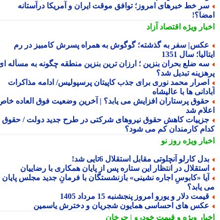
ر خط خبرهای امروز؛ توافق موقت ایران و آمریکا درآستانه
ضا؟!
بار ویژه
اقتصاد آزاد
کس| سفر به گذشته؛ گوگوش به همراه پسرش کامبیز در رم
الیا؛ سال 1351
ه ضلع بحران بنزین ؛ ارزان ترین بنزین منطقه چگونه به مسأله ای
هزینه تبدیل شد؟
صرار محمد نوری برای جذب کاپیتان پرسپولیس/ ادامه مذاکرات
دانی ها با عالیشاه
قوق پرستاران افزایش می یابد؟ | آخرین وضعیت فوق العاده خاص
لام شد
زییات کاهش حقوق نیروهای شرکتی در طرح جدید دولت / حقوق
ام کارمندان کم می شود؟
بار ویژه
روز نو
دل کارلو آنچلوتی مقابل استقلال 6تایی شد!
ستقلال در انتظار این ستاره پس از پایان همکاری با رضاییان
یا «کابوسِ اجاره نشینی» بازنشستگان با فرمانِ جدید مجلس پایان
 یابد؟
یمت دلار و یورو امروز پنجشنبه 15 مرداد 1405
کس های احساسی همایون شجریان و دخترش یاسمین
بار ویژه
و قیمت خودرو | چرخان