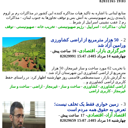
82031165
19
بع لبنانی با اشاره به تاکید هیات مذاکره کننده این کشور در مذاکرات رم بر لزوم
بندی رژیم صهیونیستی به آتش بس و توقف تجاوزها به جنوب لبنان، - مذاکرات
.
ن
-
مذاکرات
-
اسراییل
-
رژیم صهیونیستی
-
تخریب خانه
-
صهیونیستی
-
توقف
50 هزار مترمربع از اراضی کشاورزی
مین آزاد شد
گزاری بازار
-
اقتصادی
-
16 ساعت پیش -
14 مرداد 1405، 15:47
82029991
با تخریب 62 مورد ساخت و ساز غیرمجاز، 50 هزار
مربع از اراضی کشاورزی این شهرستان آزاد شد. -
گزارش بازار ، سیدمصطفی قاسمی روز چهارشنبه اظهار کرد: در راستای حفظ
بری اراضی کشاورزی و ...
ضی کشاورزی
-
کشاورزی
-
ساخت و ساز
-
غیرمجاز
-
اراضی
-
ساخت و ساز
مجاز
-
کاربری اراضی
زمین خواری فقط یک تخلف نیست؛
رض به حقوق همه مردم است
صاد آزاد
-
اقتصادی
-
17 ساعت پیش -
14 مرداد 1405، 15:07
82029659