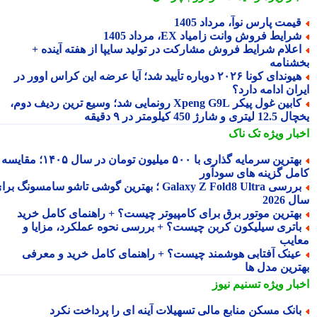
یمت پارس نوآ، مرداد 1405
رایط فروش وانت زامیاد EX، مرداد 1405
علام شرایط فروش مشارکت در تولید سایپا از هفته آینده +
شنامه
هیوندای کونا ۲۰۲۶ دوباره تأیید شد؛ آیا عرضه این کراس اوور در
ان ادامه دارد؟
کابین غول پیکر Xpeng G9L رونمایی شد؛ وسیع ترین ردیف دوم،
ری و شارژ 450 کیلومتر در ۹ دقیقه
بار ویژه
تک ناک
بهترین سرمایه گذاری با ۵۰۰ میلیون تومان در سال ۱۴۰۵؛ مقایسه
مل گزینه های سودآور
بررسی Galaxy Z Fold8 Ultra ؛ بهترین گوشی تاشو سامسونگ برای
2026
هترین موتور برق برای کامپیوتر چیست؟ + راهنمای کامل خرید
اتری سیلیکون کربن چیست؟ + بررسی نحوه عملکرد، مزایا و
ایب
ینک آفتابی هوشمند چیست؟ + راهنمای کامل خرید و معرفی
ترین مدل ها
بار ویژه
تسنیم نیوز
انک مسکن منابع مالی تسهیلات آینه ای را پرداخت نکرد