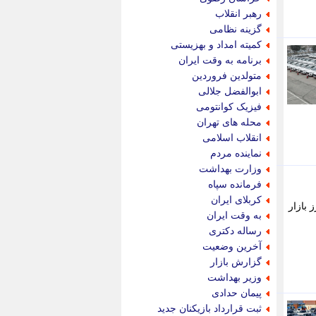
پویه آنلاین
رهبر انقلاب
پیام نفت
گزینه نظامی
تابناک
کمیته امداد و بهزیستی
تازه نیوز
برنامه به وقت ایران
تبیان
متولدین فروردین
تجارت نیوز
ابوالفضل جلالی
تحریریه
فیزیک کوانتومی
ترابر نیوز
محله های تهران
ترفندباز
انقلاب اسلامی
تریبون اقتصاد
نماینده مردم
تسنیم نیوز
وزارت بهداشت
تک ناک
فرمانده سپاه
تکراتو
کربلای ایران
 بازار
توریسم آنلاین
به وقت ایران
تولید نیوز
رساله دکتری
تیتر فوری
آخرین وضعیت
تیکنا
گزارش بازار
جاب ویژن
وزیر بهداشت
جار نیوز
پیمان حدادی
جالبتر
ثبت قرارداد بازیکنان جدید