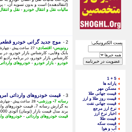
(انتقالدهنده) است و بدون تسویه آن، - پرداخت مالیا
مالیات نقل و انتقال خودرو
-
نقل و انتقا
موج جدید گرانی خودرو قطع
2 -
پست الکترونیکی:
-
-
رونویس
اقتصادی
27 ساعت پیش - چهارشنبه 14 مرداد 1405، 12:08
بابک وفایی، کارشناس بازار خودرو، در بر
کارشناس بازار خودرو، در برنامه رادیو اق
خودرو
-
بازار خودرو
-
خودروهای وارداتی
5 + 1
یارانه ها
مسکن مهر
قیمت جهانی طلا
قیمت خودروهای وارداتی امروز چهارشنبه
3 -
قیمت روز طلا و ارز
-
-
رسانه 7
ورزشی
28 ساعت پیش - چهارشنبه 14 مرداد 1405، 10:20
قیمت جهانی نفت
نرخ ارز مرجع
برند مدل قیمت بازار (تومان) آئودی A3L 9,000,000,000 آئودی Q4 e-tron 10,000,000,000 آئودی Q5 e-tron [.
اخبار نرخ ارز
قیمت خودروهای وارداتی
-
خودروهای وار
قیمت طلا
قیمت سکه
آب و هوا