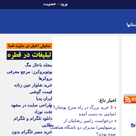
-
ورود
عضویت
تانها
مجله باحال مگ
یوتوبروکرز: مرجع معرفی
بروکرها
خرید شلوار جین زنانه
قیمت گوشی
ایران پدیا
اخبار داغ:
طراحی سایت در مشهد
3 خرید بزرگ در راه سرخ پوشان؟ +
تخت نوزاد
اسامی به دست آمده
دانلود تلگرام و تلگرام
درخواست رامین رضاییان از
طلایی
پرسپولیس/ مدیران دو باشگاه هماهنگ
خرید ممبر تلگرام بدون
شده بودند؟