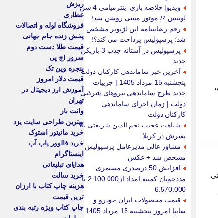
ریزش
ویدیو| خلاصه بازی اینترمیامی 4 سن
عطاری
لوییس 2/ موتور مسی روشن شد!
فروشگاه لوله و اتصالات
رقم رضایتنامه این لژیونر مشخص
پخش زنده جام جهانی
شد؛ پرسپولیس پرداخت می کند؟!
قیمت طلا دست دوم
پرسپولیس در آستانه جذب 3 بازیکن
سرور اچ پی
جدید
پنجره وین تک
آخرین خبر ساماندهی کارکنان دولت
قیمت دلار امروز
پنجشنبه 15 مرداد 1405 | جزییات
،
آموزش ارز دیجیتال در
جدید طرح ساماندهی نیروهای شرکتی
تهران
دولت | زمان اجرای ساماندهی
وانت بار
کارکنان دولت
بهترین طراحی سایت یزد
شباهت عجیب نجم الدین شریعتی به
خرید مانیتور استوک
پسرش در کربلا
خرید فالوور پاپ آپ
مشاور عالی مدیرعامل پرسپولیس
اینستاگرام
مشخص شد + عکس
هدایای تبلیغاتی
افزایش 50 درصدری مستمری
ارداتی
خرید سالت
مددجویان کمیته امداد از2.100.000 تا
هزینه چاپ کتاب با ارزان
6.570.000
ترین قیمت
قیمت محصولات ایران خودرو و
چاپ کتاب ویژه رتبه بندی
سایپا امروز پنجشنبه 15 مرداد 1405: