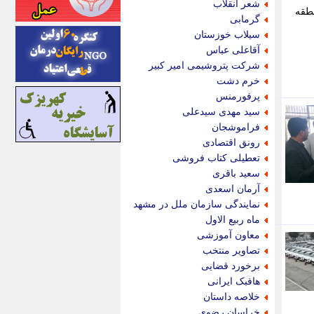
شعر انقلاب
منطقه
اینتیتر
گرمابی
ایونا نیوز
سیلاب خوزستان
بازتاب آنلاین
آقاعلی عباس
باشگاه خبرنگاران
شرکت پتروشیمی امیر کبیر
باغستان نیوز
خرم دشت
بامبوک
پرفورمنس
ببین و بخون
سید مهدی سیدعلی
بدینسان
فراموشجان
بنکر
رونق اقتصادی
بیت ران
تعطیلی کتاب فروشی
پارس فوتبال
سعید باقری
پارسینه
آرمان اسعدی
پارسینه پلاس
نمایندگی سازمان ملل در مشهد
پاز آنلاین
ماه ربیع الاول
پاس گل
معاون آموزشی
پانا
تصاویر منتخب
پرتو نیوز
برخورد قضایی
پرسون
هافبک ایرانی
پنجره نیوز
خلاصه داستان
پویامگ
خراسان رضوی