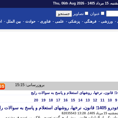
رداد 1405 - Thu, 06th Aug 2026
عنوان
تصاویر
-
-
-
-
-
-
-
-
ورزشی
فرهنگی
پزشکی
علمی
فناوری
حوادث
بین الملل
اس
بروزرسانی: 15:15
20
19
18
17
16
15
14
13
12
11
10
9
 به سوالات رایج
82035543
نوان یکی از الزامات قانونی پیش از هرگونه تعویض پلاک، بر عهده فروشنده