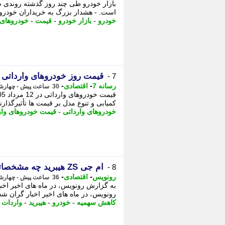
بازار خودرو طی چند روز گذشته روندی 
است. - هشدار بزرگ به خریداران خودرو؛
خودرو
-
بازار خودرو
-
قیمت
-
خودروهای 
قیمت روز خودروهای وارداتی 12 مرداد 1405 | جدول و پیش بینی بازار
7 -
-
-
رسانه 7
اقتصادی
30 ساعت پیش - چهارشنبه 14 مرداد 1405، 08:45
کمیابی و تنوع مدل بر قیمت ها تأثیرگذارند. - ق
خودروهای وارداتی
-
قیمت خودروهای وار
ام جی ZS هیبرید چه مشخصاتی دارد؟ + مشخصات فنی و قیمت احتمالی در ایران
8 -
-
-
رونویس
اقتصادی
36 ساعت پیش - چهارشنبه 14 مرداد 1405، 02:38
به گزارش رونویس، در ماه های اخیر اخ
رونویس، در ماه های اخیر اخبار گران ش
کاهش سهمیه
-
خودرو
-
هیبرید
-
واردات 