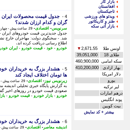
بازار کار
افغانستان
تاجیکستان
ویدئو های ورزشی
4 -
طنز و کاریکاتور
گران و کدام ارزان شدند؟
بازار آتی سکه
-
-
سرنویس
اقتصادی
29 ساعت پیش - چهارشنبه 14 مرداد 1405، 09:58
شد. - سخنگوی دولت: مهاجران خارج نشین
اطلاع رسانی دریافت کرده اند،
خودرو
-
خود
-
قیمت خودرو
-
ایران خودر
اونس طلا
2,671.55
▼
طلای 18
39,051,000
سکه امامی
460,900,000
بهار ازادی
410,200,000
هشدار بزرگ به خریداران خود
5 -
دلار امریکا
ها تومان اختلاف ایجاد کند
یورو
-
-
زیرنویس نیوز
اقتصادی
29 ساعت پیش - چهارشنبه 14 مرداد 1405، 09:33
به گزارش پایگاه خبری تحلیلی اندیشه معا
لیر ترکیه
صعودی قیمت خودرو در روزهای اخیر گفت:
درهم امارات
خودرو
-
بازار خودرو
-
قیمت خودرو
-
بازا
پوند انگلیس
بیت کویین
بیشتر + کد نمایش
هشدار بزرگ به خریداران خودر
6 -
-
-
اندیشه معاصر
اقتصادی
29 ساعت پیش - چهارشنبه 14 مرداد 1405، 09:23