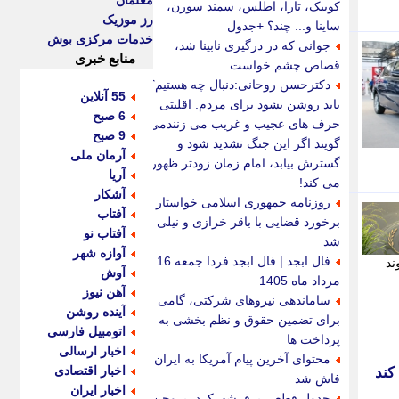
معلمان
کوییک، تارا، اطلس، سمند سورن،
رز موزیک
ساینا و... چند؟ +جدول
خدمات مرکزی بوش
جوانی که در درگیری نابینا شد،
منابع خبری
قصاص چشم خواست
دکترحسن روحانی:دنبال چه هستیم؟
55 آنلاین
باید روشن بشود برای مردم. اقلیتی
6 صبح
حرف های عجیب و غریب می زنندمی
9 صبح
گویند اگر این جنگ تشدید شود و
آرمان ملی
گسترش بیابد، امام زمان زودتر ظهور
آریا
می کند!
آشکار
روزنامه جمهوری اسلامی خواستار
آفتاب
برخورد قضایی با باقر خرازی و نیلی
آفتاب نو
شد
آوازه شهر
فال ابجد | فال ابجد فردا جمعه 16
ند
آوش
مرداد ماه 1405
آهن نیوز
ساماندهی نیروهای شرکتی، گامی
آینده روشن
برای تضمین حقوق و نظم بخشی به
اتومبیل فارسی
پرداخت ها
اخبار ارسالی
محتوای آخرین پیام آمریکا به ایران
اخبار اقتصادی
کند
فاش شد
اخبار ایران
جدول قطعی برق شهرکرد، بروجن