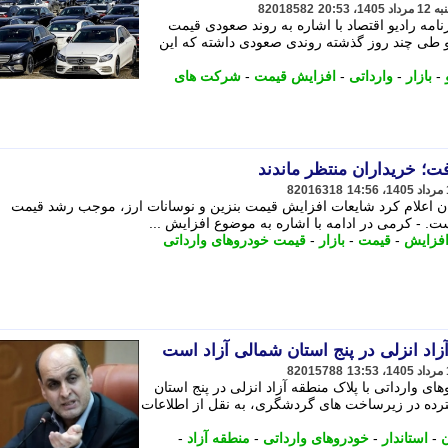
82018582
نامه رادیو اقتصاد با اشاره به روند صعودی قیمت
و طی چند روز گذشته روندی صعودی داشته که این
-
بازار
-
وارداتی
-
افزایش قیمت
-
شرکت های
ت؛ خریداران منتظر ماندند
82016318
ران اعلام کرد شایعات افزایش قیمت بنزین و نوسانات ارز، موجب رشد قیمت
ت. - کرمی در ادامه با اشاره به موضوع افزایش ...
فزایش
-
قیمت
-
بازار
-
قیمت خودروهای وارداتی
زاد انزلی در پنج استان شمالی آزاد است
82015788
های وارداتی با پلاک منطقه آزاد انزلی در پنج استان
سترده در زیرساخت های گردشگری، به نقل از اطلاعات
ن
-
استاندار
-
خودروهای وارداتی
-
منطقه آزاد
-