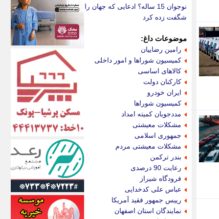
اکونیوز
نوجوان 15 ساله؟ ادعایی که جهان را
الف
شگفت زده کرد
انتشار آنلاین
اندیشه قرن
موضوعات داغ:
اندیشه معاصر
رامین رضاییان
اندیشه ها
کمیسیون شوراها و امور داخلی
انرژی پرس
کالاهای اساسی
ای استخدام
کارکنان دولت
ایتنا
ایران خودرو
ایراف
کمیسیون شوراها
ایران آرت
مددجویان کمیته امداد
ایران آنلاین
مشکلات معیشتی
ایران زندگی
جمهوری اسلامی
ایران فوری
مشکلات معیشتی مردم
ایرانی روز
بندر ترکمن
ایرانیتال
رعایت 90 درصدی
ایرنا
فرودگاه شیراز
ایسکانیوز
عباس علی کدخدایی
ایسنا
رییس جمهور فقید آمریکا
ایکنا
نمایندگان استان اصفهان
ایلنا