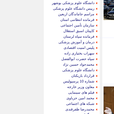
جام جم
دانشگاه علوم پزشکی بوشهر
جدید پرس
رییس دانشگاه علوم پزشکی
جماران
مراسم جاماندگان اربعین
جوان ایرانی
فرمانده انتظامی استان
جهان مانا
سازمان تأمین اجتماعی
جهان نگر
کاپیتان اسبق استقلال
جهان نیوز
فرمانده سپاه لرستان
چطور
درمان و آموزش پزشکی
چمپیونات
پلیس امنیت اقتصادی
چمدون
سهراب بختیاری زاده
چه خبر
سپاه حضرت ابوالفضل
حادثه 24
محمدجواد حسین نژاد
حرف تو
دانشگاه علوم پزشکی
حوادث پلاس
قرارداد بازیکنان
حوزه نیوز
شماره 10 پرسپولیس
خبر آنلاین
معاون وزیر خارجه
خبر جنوب
فیلم های سینمایی
خبر سیاسی
محمد امین حزباوی
خبر گردون
شبکه های اجتماعی
خبر ورزشی
محمدرضا ظفرقندی
خبرجو