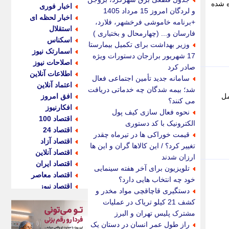
ه شده
اخبار فوری
و لردگان امروز 15 مرداد 1405
اخبار لحظه ای
+برنامه خاموشی فرخشهر، فلارد،
استقلال
فارسان و... (چهارمحال و بختیاری )
اسکناس
وزیر بهداشت برای تکمیل بیمارستان
اسمارتک نیوز
17 شهریور برازجان دستورات ویژه
اصلاحات نیوز
صادر کرد
اطلاعات آنلاین
سامانه جدید تأمین اجتماعی فعال
اعتماد آنلاین
شد؛ بیمه شدگان چه خدماتی دریافت
 عوامل
افق امروز
می کنند؟
افکارنیوز
نحوه فعال سازی کیف پول
اقتصاد 100
الکترونیک با کد دستوری
اقتصاد 24
قیمت خوراکی ها در تیرماه چقدر
اقتصاد آزاد
تغییر کرد؟ / این کالاها گران و این ها
اقتصاد آنلاین
ارزان شدند
اقتصاد ایران
تلویزیون برای آخر هفته سینمایی
اقتصاد معاصر
خود چه انتخاب هایی دارد؟
اقتصاد نیوز
دستگیری قاچاقچی مواد مخدر و
اکو ایران
کشف 21 کیلو تریاک در عملیات
اکوفارس
مشترک پلیس تهران و البرز
اکونگار
راز طول عمر انسان در دستان یک