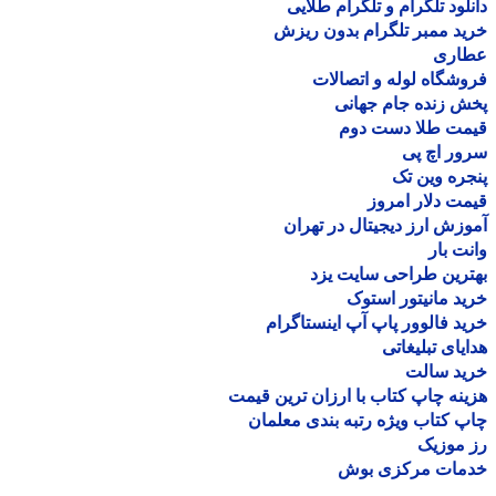
لود تلگرام و تلگرام طلایی
د ممبر تلگرام بدون ریزش
اری
شگاه لوله و اتصالات
 زنده جام جهانی
مت طلا دست دوم
ر اچ پی
ره وین تک
ت دلار امروز
زش ارز دیجیتال در تهران
ت بار
رین طراحی سایت یزد
د مانیتور استوک
د فالوور پاپ آپ اینستاگرام
یای تبلیغاتی
ید سالت
نه چاپ کتاب با ارزان ترین قیمت
 کتاب ویژه رتبه بندی معلمان
موزیک
مات مرکزی بوش