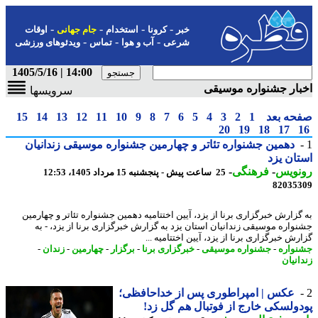
-
-
-
-
خبر
کرونا
استخدام
جام جهانی
اوقات
-
-
-
شرعی
آب و هوا
تماس
ویدئوهای ورزشی
14:00 | 1405/5/16
ار جشنواره موسیقی
سرویسها
حه بعد
1
2
3
4
5
6
7
8
9
10
11
12
13
14
15
20
19
18
17
دهمین جشنواره تئاتر و چهارمین جشنواره موسیقی زندانیان
ان یزد
نویس
-
فرهنگی
-
25 ساعت پیش - پنجشنبه 15 مرداد 1405، 12:53
82035
گزارش خبرگزاری برنا از یزد، آیین اختتامیه دهمین جشنواره تئاتر و چهارمین
واره موسیقی زندانیان استان یزد به گزارش خبرگزاری برنا از یزد، - به
ش خبرگزاری برنا از یزد، آیین اختتامیه ...
واره
-
جشنواره موسیقی
-
خبرگزاری برنا
-
برگزار
-
چهارمین
-
زندان
-
انیان
عکس | امپراطوری پس از خداحافظی؛
ولسکی خارج از فوتبال هم گل زد!