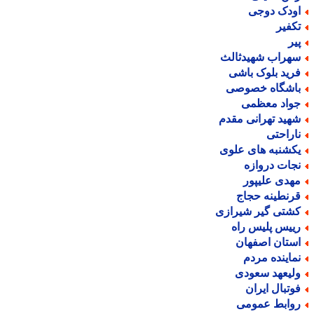
ودک دوجی
کفیر
یر
هراب شهیدثالث
رید بلوک باشی
اشگاه خصوصی
واد معظمی
هید تهرانی مقدم
اراحتی
کشنبه های علوی
جات دروازه
هدی علیپور
رنطینه حجاج
شتی گیر شیرازی
ییس پلیس راه
ستان اصفهان
ماینده مردم
لیعهد سعودی
وتبال ایران
وابط عمومی