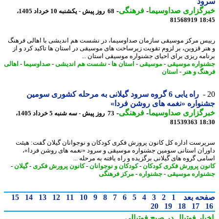
ود
رگزاری صداوسیما
-
فرهنگی
-
68 روز پیش - یکشنبه 10 خرداد 1405،
81568919
18
س مرکز موسیقی سازمان صداوسیما، در نشست هم اندیشی با اهالی فرهنگ
نر قزوین، بر لزوم تقویت زیرساخت های موسیقی در استان ها تاکید کرد و از
امه ریزی برای احیای جشنواره موسیقی استان ...
واره موسیقی
-
موسیقی
-
استان ها
-
نشست هم اندیشی
-
صداوسیما
-
اهالی
نگ و هنر
-
استان
راه یابی 6 گروه سرود گیلانی به مرحله کشوری سومین
واره «نغمه های روشن فردا»
رگزاری صداوسیما
-
فرهنگی
-
73 روز پیش - سه شنبه 5 خرداد 1405،
81539363
18
رست اداره کل کانون پرورش فکری کودکان و نوجوانان گیلان گفت: هیئت
ران استانی سومین جشنواره موسیقی و سرود «نغمه های روشن فردا»،
می گروه های گیلانی برگزیده و راه یافته به مرحله ...
ون پرورش فکری کودکان
-
کودکان و نوجوانان
-
کانون پرورش فکری
-
گیلان
-
واره موسیقی
-
جشنواره
-
مرکز فرهنگی
حه بعد
1
2
3
4
5
6
7
8
9
10
11
12
13
14
15
20
19
18
17
بار فوتبال در صبح فوتبالی