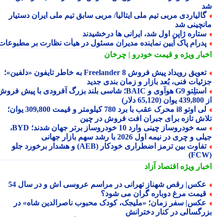
الیاردی مربی تیم ملی ایتالیا/ مربی سابق تیم ملی ایران دستیار
نچینی شد
تاره ژاپن اول شد، ایرانی ها درخشیدند
درام پاک آیین نماینده مدیران مسئول در هیأت نظارت بر مطبوعات
بار ویژه
و قیمت خودرو | چرخان
تعویق رویداد پیش فروش Freelander 8 به خاطر تایفون «دلفین»؛
ئیات فنی، بُعد بازار و زمان بندی جدید
استلِتو G9 هوآوی و BAIC؛ شاسی بلند بزرگ آفرودی با پیش فروش
دلار)
لی اوتو i8 محرک عقب با برد 780 کیلومتر و قیمت 309,800 یوان؛
اش تازه برای جبران افت فروش در چین
سه خودروساز چینی وارد 10 خودروساز برتر جهان شدند؛ BYD،
 و چری در نیمه اول 2026 با رشد سهم بازار جهانی
تفاوت بین ترمز اضطراری خودکار (AEB) و هشدار برخورد جلو
بار ویژه
اقتصاد آزاد
کس| رقص شهناز تهرانی در مراسم عروسی اش و در سال 54
یمت مرغ دوباره گران می شود؟
کس| سفر زمان؛ «ملیجک، کودک محبوب ناصرالدین شاه» در
رگسالی در کنار دخترانش