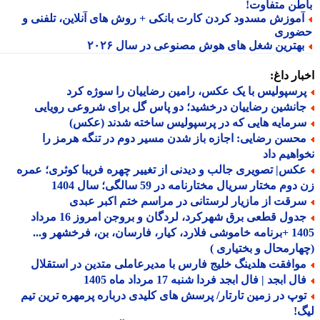
طن متفاوت!
موزش مسدود کردن کارت بانکی + روش های آنلاین، تلفنی و
وری
هترین شغل های هوش مصنوعی در سال ۲۰۲۶
ار داغ:
رسپولیس با یک عکس، رامین رضاییان را سوژه کرد
انشین رضاییان درخشید؛ دو پاس گل برای شروعی رویایی
رمایه هایی که در پرسپولیس ساخته شدند (عکس)
حسن رضایی: اجازه باز شدن مسیر دوم در تنگه هرمز را
اهیم داد
کس| تصویری جالب و دیدنی از تغییر چهره فریبا کوثری؛ عمره
وم مختار سریال مختارنامه در 59 سالگی؛ سال 1404
رقت از مازیار لرستانی در مراسم ختم اکبر عبدی
جدول قطعی برق شهرکرد، لردگان و بروجن امروز 16 مرداد
1405 +برنامه خاموشی فلارد، کیار، فارسان، بن، فرخشهر و...
ارمحال و بختیاری )
وافقت هلدینگ خلیج فارس با مدیرعاملی متدین در استقلال
ل ابجد | فال ابجد فردا شنبه 17 مرداد ماه 1405
وپ در زمین تارتار/ پرسش های کلیدی درباره پرمهره ترین تیم
!