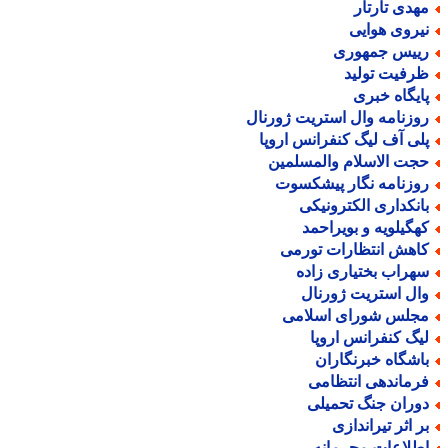
هدی تارتار
یروی هوایی
ییس جمهوری
رفیت تولید
ایگاه خبری
وزنامه وال استریت ژورنال
لی آف لیگ کنفرانس اروپا
جت الاسلام والمسلمین
وزنامه نگار پیشکسوت
انکداری الکترونیکی
هگیلویه و بویراحمد
اهش انتظارات تورمی
هراب بختیاری زاده
ال استریت ژورنال
جلس شورای اسلامی
یگ کنفرانس اروپا
اشگاه خبرنگاران
رماندهی انتظامی
وران جنگ تحمیلی
ر اثر تیراندازی
طلاعات محرمانه