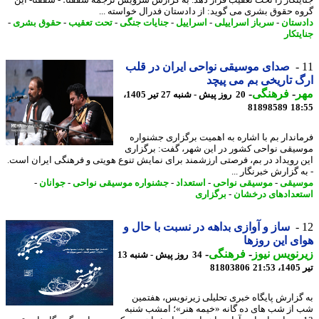
ه حقوق بشری می گوید: از دادستان فدرال خواسته ...
ستان
-
سرباز اسراییلی
-
اسراییل
-
جنایات جنگی
-
تحت تعقیب
-
حقوق بشری
-
تکار
صدای موسیقی نواحی ایران در قلب
 تاریخی بم می پیچد
ر
-
فرهنگی
-
20 روز پیش - شنبه 27 تیر 1405،
81898589
18
اندار بم با اشاره به اهمیت برگزاری جشنواره
یقی نواحی کشور در این شهر، گفت: برگزاری
 رویداد در بم، فرصتی ارزشمند برای نمایش تنوع هویتی و فرهنگی ایران است.
 گزارش خبرنگار ...
یقی
-
موسیقی نواحی
-
استعداد
-
جشنواره موسیقی نواحی
-
جوانان
-
عدادهای درخشان
-
برگزاری
ساز و آوازی بداهه در نسبت با حال و
ی این روزها
نویس نیوز
-
فرهنگی
-
34 روز پیش - شنبه 13
2
81803806
گزارش پایگاه خبری تحلیلی زیرنویس، هفتمین
از شب های ده گانه «خیمه هنر»؛ امشب شنبه