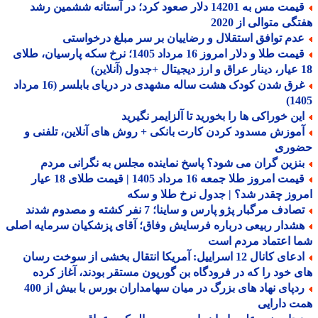
قیمت مس به 14201 دلار صعود کرد؛ در آستانه ششمین رشد
گی متوالی از 2020
دم توافق استقلال و رضاییان بر سر مبلغ درخواستی
قیمت طلا و دلار امروز 16 مرداد 1405؛ نرخ سکه پارسیان، طلای
غرق شدن کودک هشت ساله مشهدی در دریای بابلسر (16 مرداد
14
ین خوراکی ها را بخورید تا آلزایمر نگیرید
موزش مسدود کردن کارت بانکی + روش های آنلاین، تلفنی و
وری
نزین گران می شود؟ پاسخ نماینده مجلس به نگرانی مردم
قیمت امروز طلا جمعه 16 مرداد 1405 | قیمت طلای 18 عیار
وز چقدر شد؟ | جدول نرخ طلا و سکه
ادف مرگبار پژو پارس و ساینا؛ 7 نفر کشته و مصدوم شدند
شدار ربیعی درباره فرسایش وفاق؛ آقای پزشکیان سرمایه اصلی
 اعتماد مردم است
ادعای کانال 12 اسراییل: آمریکا انتقال بخشی از سوخت رسان
 خود را که در فرودگاه بن گوریون مستقر بودند، آغاز کرده
ردپای نهاد های بزرگ در میان سهامداران بورس با بیش از 400
 دارایی