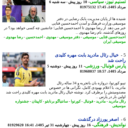
یم نیوز
-
سیاسی
-
10 روز پیش - سه شنبه 6
1، 17:45
81975132
ده ها از پایان مدیریت بابک رضایی در دفتر
یقی وزارت فرهنگ و آمدن احمدحسین فتایی
 می دهد. از رضا مهدوی تا احمدحسین فتایی؛ جانشین چه کسی خواهد بود؟ در
های گذشته، نام رضا مهدوی ...
دحسین فتایی
-
موسیقی
-
دفتر موسیقی
-
مهدوی
-
احمدحسین
-
رضا مهدوی
-
یقی ایران
خیال رئال مادرید بابت مهره کلیدی
حت شد
س فوتبال
-
ورزشی
-
11 روز پیش - دوشنبه 5
1، 18:57
81968037
تیبو کورتوا، دروازه بان باتجربه و 34 ساله رئال
رید، با اعلام بهبودی کامل، نگرانی ها در خصوص
ومیتش را برطرف کرد. نوشته خیال رئال مادرید بابت مهره کلیدی راحت شد
ن بار در پارس ...
ل مادرید
-
مادرید
-
فوتبال
-
کورتوا
-
سانتیاگو برنابئو
-
کاپیتان
-
جشنواره
یقی
اصغر پورزاد درگذشت
ندیش
-
فرهنگی
-
16 روز پیش - چهارشنبه 31 تیر 1405، 16:41
81929620