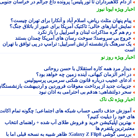
ز دام کلاهبرداران تا تور پلیس؛ پرونده داغ جرائم در خراسان جنوبی
بار ویژه
ایونا نیوز
یام پنهان مثلث ریاض، اسلام آباد و آنکارا برای تهران چیست؟
مایش انبارهای خالی؛ تاکتیک آمریکا برای عبور از باتلاق جنگ؟
م هم گره مذاکرات لبنان و اسراییل را باز نکرد
روج بی سروصدا؛ سوخت رسان های آمریکا چمدان بستند
ک سرهنگ بازنشسته ارتش اسراییل: ترامپ در پی توافق با تهران
ت
بار ویژه
روز نو
یدار مرد همه کاره استقلال با حسن روحانی
ر آخر الزمان کیهانی، آینده زمین چه خواهد بود؟
دعای عجیب درباره قانون شکنی سرمربی پرسپولیس
زییات جدید از پرداخت معوقات فروردین و اردیبهشت بازنشستگان
حر دولتشاهی: هدفم بی احترامی به اذان نبود
بار ویژه
تک ناک
موزش حذف دائمی حساب شبکه های اجتماعی؛ چگونه تمام اکانت
ی خود را دیلیت کنیم؟
هترین اپلیکیشن خرید و فروش طلای آب شده + راهنمای انتخاب
تبرترین پلتفرم ها
بررسی گوشی Galaxy Z Flip8؛ ظاهر شبیه به نسخه قبلی اما با