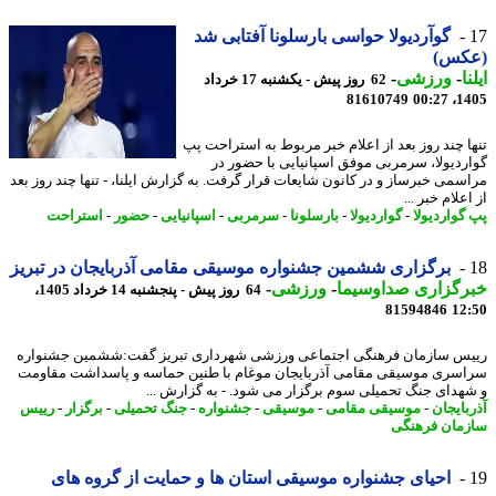
گوآردیولا حواسی بارسلونا آفتابی شد
کس)
ا
-
ورزشی
-
62 روز پیش - یکشنبه 17 خرداد
81610749
1405
ا چند روز بعد از اعلام خبر مربوط به استراحت پپ
ردیولا، سرمربی موفق اسپانیایی با حضور در
سمی خبرساز و در کانون شایعات قرار گرفت. به گزارش ایلنا، - تنها چند روز بعد
علام خبر ...
گواردیولا
-
گواردیولا
-
بارسلونا
-
سرمربی
-
اسپانیایی
-
حضور
-
استراحت
برگزاری ششمین جشنواره موسیقی مقامی آذربایجان در تبریز
رگزاری صداوسیما
-
ورزشی
-
64 روز پیش - پنجشنبه 14 خرداد 1405،
81594846
12
س سازمان فرهنگی اجتماعی ورزشی شهرداری تبریز گفت:ششمین جشنواره
سری موسیقی مقامی آذربایجان موغام با طنین حماسه و پاسداشت مقاومت
هدای جنگ تحمیلی سوم برگزار می شود. - به گزارش ...
بایجان
-
موسیقی مقامی
-
موسیقی
-
جشنواره
-
جنگ تحمیلی
-
برگزار
-
رییس
مان فرهنگی
احیای جشنواره موسیقی استان ها و حمایت از گروه های