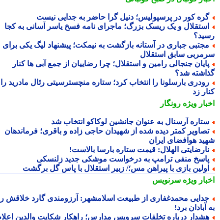
ره کور در پرسپولیس؛ دنیل گرا حاضر به جدایی نیست
ستقلال و یک ریسک بزرگ؛ ماجرای نامه فسخ یاسر آسانی به کجا
ید؟
جتبی جباری در آستانه بازگشت به نیمکت؛ پیشنهاد لیگ یکی برای
مربی سابق استقلال
ایان جنجالی رامین و استقلال؛ چرا رضاییان از جمع آبی ها کنار
اشته شد؟
ودری بارسلونا را انتخاب کرد؛ ستاره منچسترسیتی رئال مادرید را
ر زد
بار ویژه
رونگار
تاره آرسنال به عنوان جانشین لوکاکو انتخاب شد
صاویر کمتر دیده شده از شهیدان حاجی زاده و باقری؛ فرماندهان
ید هوافضای ایران
ارضایتی الهلال: قیمت ستاره بارسا بالاست!
اسخ منفی ترامپ به درخواست موشکی جدید زلنسکی
ولین بازی با پیراهن مس؛/ زبیر استقلال با پاس گل برگشت
بار ویژه
سرنویس
دایی محمدغفاری از طبیعت اسلامشهر: آرزومندی گارد خلاقش را
آبادان برد!
شدار درباره تخلفات سرویس مدارس؛ راهکار شکایت والدین اعلام