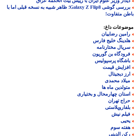
یدار وزیر علوم ایران با رییس بیت الحکمه عراق
بررسی گوشی Galaxy Z Flip8؛ ظاهر شبیه به نسخه قبلی اما با
ن متفاوت!
ضوعات داغ:
امین رضاییان
لدینگ خلیج فارس
ریال مختارنامه
رودگاه بن گوریون
اشگاه پرسپولیس
فزایش قیمت
رز دیجیتال
یلاد محمدی
تولدین ماه ها
ستان چهارمحال و بختیاری
راج تهران
لفاروپلاستی
یلم نیش
حیی
فته سوم
کن الدینی