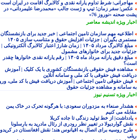
هاجرانی: شرط تداوم یارانه نقدی و کالابرگ اقامت در ایران است
کس| سفر زمان؛ تیپ و ژست جالب «محمدرضا علیمردانی» در
ت صحنه «نوروز 76»
بار ویژه
اندیشه معاصر
طلاعیه مهم سازمان تامین اجتماعی | خبر جدید برای بازنشستگان و
تمری بگیران | جزئیات افزایش حقوق و متناسب سازی ۱۴۰۵
مبلغ کالابرگ مرداد ۱۴۰۵ | زمان شارژ اعتبار کالابرگ الکترونیکی |
ئیات جدید برای خانوارهای مشمول
مبلغ دقیق یارانه مرداد ماه ۱۴۰۵ | رقم یارانه نقدی خانوارها چقدر
ت؟
شاهده فیش حقوقی بازنشستگان کشوری با یک کلیک | آموزش
یافت فیش حقوقی با کد ملی و سامانه آنلاین
یش حقوقی تامین اجتماعی | آموزش دریافت فیش با کد ملی، ورود
 سامانه و مشاهده جزئیات حقوق
بار ویژه
تسنیم نیوز
شدار صنعاء به مزدوران سعودی: با هرگونه تحرک در خاک یمن
ابله می کنیم
ادداشت| از خط تولید زندگی تا جاده کربلا
قش گواردیولا در تغییر نظر رودری از رئال مادرید به بارسلونا
رح روسیه برای اتصال به اقیانوس هند؛ نقش افغانستان در کریدور
لی