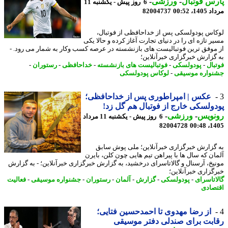
س فوتبال
-
ورزشی
-
6 روز پیش - یکشنبه 11
1، 00:52
82004737
اس پودولسکی پس از خداحافظی از فوتبال،
ر تازه ای را در دنیای تجارت آغاز کرده و حالا یکی
موفق ترین فوتبالیست های بازنشسته در عرصه کسب وکار به شمار می رود. -
گزارش خبرگزاری خبرآنلاین؛
بال
-
پودولسکی
-
فوتبالیست های بازنشسته
-
خداحافظی
-
رستوران
-
واره موسیقی
-
لوکاس پودولسکی
عکس | امپراطوری پس از خداحافظی؛
ولسکی خارج از فوتبال هم گل زد!
نویس
-
ورزشی
-
6 روز پیش - یکشنبه 11 مرداد
82004728
1405
گزارش خبرگزاری خبرآنلاین؛ ملی پوش سابق
ان که سال ها با پیراهن تیم هایی چون کلن، بایرن
یخ، آرسنال و گالاتاسرای درخشید، به گزارش خبرگزاری خبرآنلاین؛ - به گزارش
گزاری خبرآنلاین؛
اتاسرای
-
پودولسکی
-
گزارش
-
آلمان
-
رستوران
-
جشنواره موسیقی
-
فعالیت
صادی
از رضا مهدوی تا احمدحسین فتایی؛
بت برای صندلی دفتر موسیقی