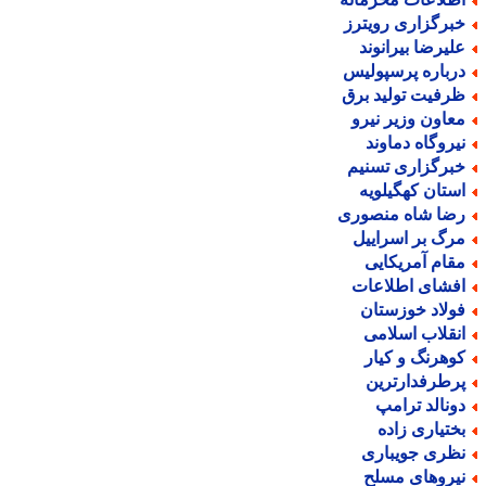
برگزاری رویترز
لیرضا بیرانوند
رباره پرسپولیس
رفیت تولید برق
عاون وزیر نیرو
یروگاه دماوند
برگزاری تسنیم
ستان کهگیلویه
ضا شاه منصوری
رگ بر اسراییل
قام آمریکایی
فشای اطلاعات
ولاد خوزستان
نقلاب اسلامی
وهرنگ و کیار
رطرفدارترین
ونالد ترامپ
ختیاری زاده
ظری جویباری
یروهای مسلح