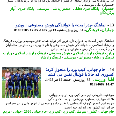
1 تیرماه، با ساز و آواز بداهه ای همراه خواهد بود که دو تن از برگزیدگان اسبق
واره ملی موسیقی ...
واره
-
پایگاه خبری تحلیلی
-
جشنواره ملی
-
موسیقی
-
پایگاه خبری
-
آواز
-
زیدگان
نماهنگ «پدر امت» با خوانندگی هوش مصنوعی + ویدیو
اران
-
فرهنگی
-
34 روز پیش - شنبه 13 تیر 1405، 17:05
81802185
هنگ «پدر امت» به عنوان تازه ترین اثر تولید شده دفتر موسیقی وزارت فرهنگ
رشاد اسلامی به خوانندگی هوش مصنوعی با نام «آوین» در دسترس مخاطبان
ر گرفت. - به گزارش جماران، پدر امت یکی ...
رت فرهنگ و ارشاد اسلامی
-
هوش مصنوعی
-
فرهنگ و ارشاد اسلامی
-
وزارت
نگ و ارشاد
-
مصنوعی
-
موسیقی
-
فرهنگ و ارشاد
جام جهانی، کیپ ورد را متحول کرد؛
ری که حالا با فوتبال نفس می کشد
ا
-
ورزشی
-
35 روز پیش - جمعه 12 تیر 1405،
81794689
14
قیت تاریخی تیم ملی کیپ ورد در جام جهانی
2026 تنها یک دستاورد ورزشی نبوده، بلکه زندگی
م این کشور کوچک آفریقایی را تغییر داده و موجی از غرور ملی را در سراسر
یر این کشور به راه انداخته است.
 جهانی
-
کشور
-
تیم ملی کیپ ورد
-
کیپ ورد
-
جام جهانی 2026
-
جهانی
-
مردم