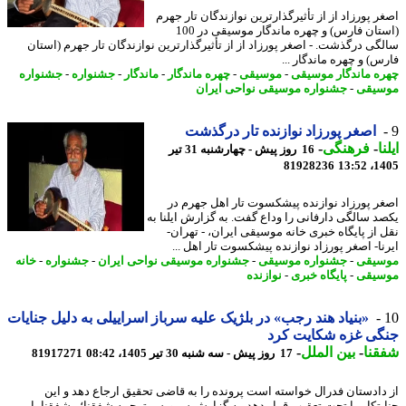
ر پورزاد از از تأثیرگذارترین نوازندگان تار جهرم
(استان فارس) و چهره ماندگار موسیقی در 100
گی درگذشت. - اصغر پورزاد از از تأثیرگذارترین نوازندگان تار جهرم (استان
س) و چهره ماندگار ...
ه ماندگار موسیقی
-
موسیقی
-
چهره ماندگار
-
ماندگار
-
جشنواره
-
جشنواره
یقی
-
جشنواره موسیقی نواحی ایران
اصغر پورزاد نوازنده تار درگذشت
ا
-
فرهنگی
-
16 روز پیش - چهارشنبه 31 تیر
81928236
1405
ر پورزاد نوازنده پیشکسوت تار اهل جهرم در
د سالگی دارفانی را وداع گفت. به گزارش ایلنا به
 از پایگاه خبری خانه موسیقی ایران، - تهران-
نا- اصغر پورزاد نوازنده پیشکسوت تار اهل ...
یقی
-
جشنواره موسیقی
-
جشنواره موسیقی نواحی ایران
-
جشنواره
-
خانه
یقی
-
پایگاه خبری
-
نوازنده
«بنیاد هند رجب» در بلژیک علیه سرباز اسراییلی به دلیل جنایات
گی غزه شکایت کرد
نا
-
بین الملل
-
17 روز پیش - سه شنبه 30 تیر 1405، 08:42
81917271
دادستان فدرال خواسته است پرونده را به قاضی تحقیق ارجاع دهد و این
یتکار را تحت تعقیب قرار دهد. به گزارش سرویس ترجمه شفقنا؛ - شفقنا- این