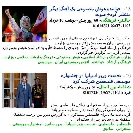
خواننده هوش مصنوعی یک آهنگ دیگر
تشر کرد+ صوت
بتر
-
فرهنگی
-
60 روز پیش - دوشنبه 18 خرداد
81619321
1405
گزارش خبرگزاری خبرآنلاین به نقل از مهر، انجمن
یقی ایران به سفارش دفتر موسیقی وزارت
نگ و ارشاد اسلامی تک آهنگ جدیدی را توسط «آوین» خواننده هوش مصنوعی
شر کرد. - به گزارش خبرگزاری ...
رت فرهنگ و ارشاد اسلامی
-
هوش مصنوعی
-
فرهنگ و ارشاد اسلامی
-
وزارت
نگ و ارشاد
-
خواننده
-
انجمن موسیقی ایران
-
موسیقی
نخست وزیر اسپانیا در جشنواره
سیقی فلسطین شرکت کرد
نا
-
بین الملل
-
61 روز پیش - یکشنبه 17
14، 19:57
81617386
و سانچز پس از سخنرانی فعالان فلسطینی پیش
اجرای اصلی گوریلاز گفت: «از شما به خاطر بلند
ن صدایتان برای فلسطین متشکرم.» به گزارش سرویس ترجمه شفقنا؛ -
نا- پدرو سانچز پس از سخنرانی ...
طین
-
فلسطینی
-
نخست وزیر اسپانیا
-
پدرو سانچز
-
جشنواره موسیقی
-
رانی
-
سانچز