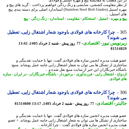
این مطلب به مقایسه پیچ و مهره استیل و فولادی
نظر مقاومت کششی، سایشی و زنگ زدگی خواهیم پرداخت. - گرید های پیچ و
مهره استیل (Stainless Steel Bolt Grades) استاندارد اصلی برای دسته بندی پیچ
استیل، ...
 و مهره
-
استیل
-
استحکام
-
مقاومت
-
استاندارد
-
زنگ زدگی
-
پیچ
3
چرا کارخانه های فولادی باوجود شعار اشتغال زایی، تعطیل
 شوند؟
نویس نیوز
-
اقتصادی
-
77 روز پیش - شنبه 2 خرداد 1405، 13:42
81514
 هیئت مدیره انجمن سازه های فولادی گفت: تنها با حمایت نقدینگی و
تاری از تشکل ها می توان به شعار اشتغال زایی جامه عمل پوشاند. منبع:
گاه خبرنگاران این خبر از سایت منبع نقل شده و ...
واج
-
اشتغال زایی
-
فرزندآوری
-
برخوردار
-
باشگاه خبرنگاران
-
در ایران
-
سازه
 فولادی
3
چرا کارخانه های فولادی باوجود شعار اشتغال زایی، تعطیل
 شوند؟
بتر
-
اقتصادی
-
77 روز پیش - شنبه 2 خرداد 1405، 13:17
81514600
 هیئت مدیره انجمن سازه های فولادی گفت: تنها با حمایت نقدینگی و
تاری از تشکل ها می توان به شعار اشتغال زایی جامه عمل پوشاند. + عضو
ت مدیره انجمن سازه های فولادی گفت: - چرا کارخانه ...