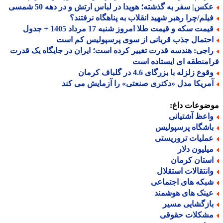
کس| سفر به گذشته؛ هویدا در لباس ارتش و در دهه 50 شمسی
یلم/چرا رهبر شهید انقلاب به پناهگاه نرفتند؟
مت سکه و قیمت طلا امروز شنبه 17 مرداد 1405 + جدول
حتمال جذب قربانی از سوی پرسپولیس کم است
اجی: هندسه قدرت تغییر کرده است؛ ایران در جایگاه یک قدرت
منطقه ای ایستاده است
وع زلزله با بزرگای 4.6 در گلباف کرمان
مریکا مدل «دکتری صنعتی» را آزمایش می کند
ضوعات داغ:
اعظ آشتیانی
اشگاه پرسپولیس
ملیات تروریستی
یلیون دلار
ستان کرمان
انتقالات استقلال
بکه های اجتماعی
ینک های هوشمند
ازگشایی مسیر
شکلات حقوقی