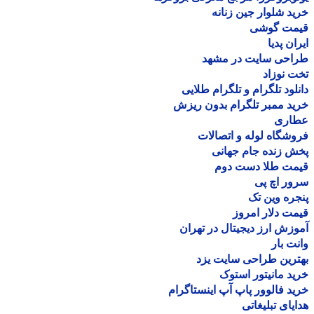
د شلوار جین زنانه
مت گوشی
ان پدیا
احی سایت در مشهد
 نوزاد
لود تلگرام و تلگرام طلایی
د ممبر تلگرام بدون ریزش
اری
شگاه لوله و اتصالات
 زنده جام جهانی
مت طلا دست دوم
ر اچ پی
ره وین تک
ت دلار امروز
زش ارز دیجیتال در تهران
ت بار
رین طراحی سایت یزد
د مانیتور استوک
د فالوور پاپ آپ اینستاگرام
یای تبلیغاتی