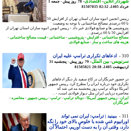
دار آنلاین
-
اقتصادی
-
78 روز پیش - جمعه 1
14، 02:32
81507035
رییس انجمن انبوه سازان استان تهران از افزایش 50
تا 60 درصدی مصالح ساختمانی با توجه به وضعیت
وشیمی ها و صنایع فولادی خبر داد. - رییس انومن انبوه سازان استان تهران از
 تا 60 درصدی ...
لح ساختمانی
-
افزایش
-
پتروشیمی
-
ساختمانی
-
قیمت مصالح ساختمانی
-
نه های ساخت و ساز
-
صنایع فولادی
3
ادعاهای تکراری ترامپ علیه ایران
نویس
-
بین الملل
-
79 روز پیش - پنجشنبه 31
شت 1405، 20:38
81505821
حضور خبرنگاران در کاخ سفید بار دیگر ادعاهای
اری خود درباره ایران را مطرح کرد. رییس جمهور
یکا دونالد ترامپ روز پنجشنبه مدعی شد که
صره دریایی ایران مثل دیوار فولادی است، - ...
ان
-
رییس جمهور آمریکا
-
دونالد ترامپ
-
ترامپ
-
رییس جمهور
-
محاصره
-
نگاران
3
ببینید | ترامپ: ایران نمی تواند
انیوم غنی شده با خلوص بالای خود را نگه
د، وقتی آن را به دست آوریم، احتمالاً آن