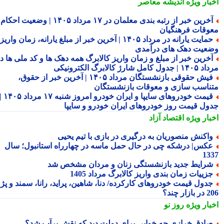
بار ویژه
اندیشه معاصر
آخرین خبر از رتبه بندی معلمان در ۱۷ مرداد ۱۴۰۵ | وضعیت احکام و
وقات فرهنگیان
حمایت یارانه در مرداد ۱۴۰۵ | آخرین خبر از مبلغ یارانه، زمان واریز و
عیت دهک های درآمدی
خرین خبر از مبلغ و زمان واریز کالابرگ همه دهک ها و کد ملی ها در
ول کامل شارژ کالابرگ الکترونیکی
فیش حقوقی بازنشستگان مرداد ۱۴۰۵ | آخرین خبر از حقوق،
ناسب سازی و معوقات بازنشستگان
قیمت خودروهای سایپا و ایران خودرو امروز شنبه ۱۷ مرداد ۱۴۰۵ |
ول قیمت روز خودروهای ایران خودرو و سایپا
بار ویژه
اقتصاد آزاد
اکنش منصوریان به درگیری در بازی با تیم یحیی
کس| درشکه چی در حال حمل ماسه در چهارراه استانبول؛ سال
13
رایط جدید بازنشستگی زنان و مردان مشخص شد
زییات زمان بندی واریز کالابرگ مرداد 1405
دول قیمت خودروهای کارکرده/ دنا، شاهین، پراید، رانا، سمند و پژو
ار چند؟
بار ویژه
روز نو
ادق خرازی چه خوابی برای دولت دید که نقش برآب شد؟