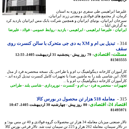
رضا ابراهیمی طی سفری دو روزه به استان
ان، از مجتمع های فولادی و معدنی زرند ایرانیان،
جان ایرانیان، بوتیای ایرانیان و همچنین شرکت بابک مس ایرانیان بازدید کرد
زارش ایلنا ...
نیان
-
علیرضا ابراهیمی
-
ابراهیمی
-
بازدید
-
روابط عمومی
-
فولاد
-
علیرضا
3
تبدیل بی ام و XM به دی جی متحرک با سالن کنسرت روی
ف
ئلت
-
اقتصادی
-
79 روز پیش - پنجشنبه 31 اردیبهشت 1405، 12:55
81503
آموزان کارخانه دینگولفینگ ب ام و با طراحی یک نسخه منحصربه فرد از مدل
XM، این شاسی بلند را به ماشین صدا با تجهیزات کامل کنسرت تبدیل کرده اند. -
موزان کارخانه دینگولفینگ ب ام و با ...
یزات
-
منحصربه فرد
-
ب ام و
-
کنسرت
-
نورپردازی
-
شاسی بلند
-
طراحی
3
معامله 518 هزار تن محصول در بورس کالا
اد 24
-
اقتصادی
-
80 روز پیش - چهارشنبه 30 اردیبهشت 1405، 10:47
81495
تالار صنعتی میزبان معامله 34 هزار تن محصولات گروه فولادی و 40 تن مس بود؛ و
در تالار سیمان، معامله 262 هزار و 225 تن سیمان ثبت شد. تالار فرعی بورس کالا