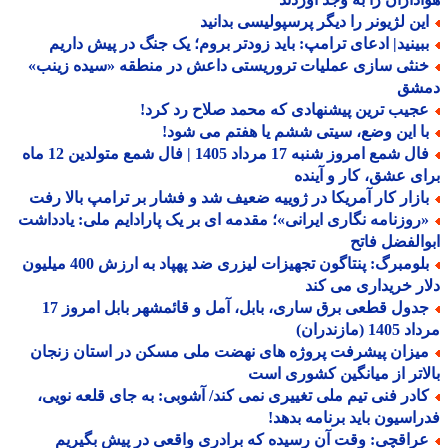
ین لژیونر را دیگر پرسپولیسی بدانید
بینید| ادعای ترامپ: باید زودتر بروم؛ یک جنگ در پیش داریم
نثی سازی عملیات تروریستی داعش در منطقه «سیده زینب»
شق
جیب ترین پیشنهادی که محمد صلاح رد کرد!
ا این وضع، سیتی ششم یا هفتم می شود!
فال شمع امروز شنبه 17 مرداد 1405 | فال شمع متولدین 12 ماه
ی عشق، کار و آینده
ازار کار آمریکا در ژوییه ضعیف شد و فشار بر ترامپ بالا رفت
روزنامه نگاری ایرانی»؛ مقدمه ای بر یک پارادایم ملی: یادداشت
الفضل فاتح
بلومبرگ: پنتاگون تجهیزات لیزری ضد پهپاد به ارزش 400 میلیون
ر خریداری می کند
جدول قطعی برق ساری، بابل، آمل و قائمشهر بابل امروز 17
1 (مازندران)
یزان پیشرفت پروژه های نهضت ملی مسکن در استان زنجان
اتر از میانگین کشوری است
ادر فنی تیم ملی تغییری نمی کند/ آشوبی: به جای قلعه نویی،
اسیون باید برنامه بدهد!
راقچی: وقت آن رسیده که برادری واقعی در پیش بگیریم