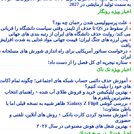
سمت تولید آزمایشی در 2027
بار ویژه
رونگار
لت پرسپولیسی شدن رحمان چه بود؟
از سقوط در QS تا حذف از تایمز، وقتی سیاست دانشگاه را قربانی
 کند/ روایت حذف دانشگاه های ایران از رتبه بندی های جهانی
س لرزه های جنگ ایران؛ قیمت جهانی مواد غذایی به شدت افزایش
فت
رخواست سناتور آمریکایی برای راه اندازی شورش های مسلحانه در
ران
تاره نیجریه ای کل فصل را از دست داد!
بار ویژه
تک ناک
موزش حذف دائمی حساب شبکه های اجتماعی؛ چگونه تمام اکانت
ی خود را دیلیت کنیم؟
هترین اپلیکیشن خرید و فروش طلای آب شده + راهنمای انتخاب
تبرترین پلتفرم ها
بررسی گوشی Galaxy Z Flip8؛ ظاهر شبیه به نسخه قبلی اما با
طن متفاوت!
موزش مسدود کردن کارت بانکی + روش های آنلاین، تلفنی و
وری
هترین شغل های هوش مصنوعی در سال ۲۰۲۶
بار فوتبال در صبح فوتبالی