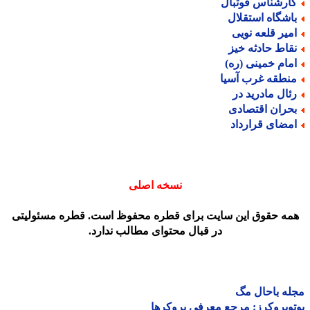
ارشناس فوتبال
اشگاه استقلال
میر قلعه نویی
قاط حادثه خیز
مام خمینی (ره)
نطقه غرب آسیا
ئال مادرید در
حران اقتصادی
مضای قرارداد
نسخه اصلی
مه حقوق این سایت برای قطره محفوظ است. قطره مسئولیتی
در قبال محتوای مطالب ندارد.
ه باحال مگ
وبروکرز: مرجع معرفی بروکرها