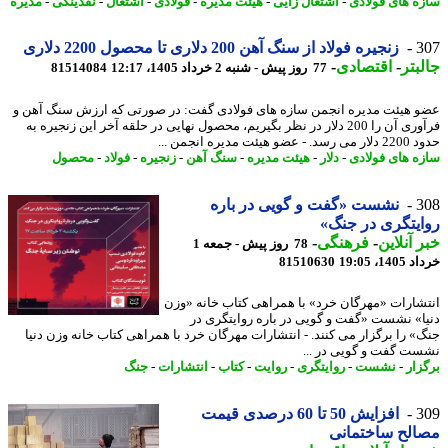
ه های فولادی
-
اشتغال زایی
-
هیئت مدیره
-
فولادی
-
اشتغال
-
نقدینگی
-
مدیره
3
زنجیره فولاد از سنگ آهن 200 دلاری تا محصول 2200 دلاری
بتر
-
اقتصادی
-
77 روز پیش - شنبه 2 خرداد 1405، 12:17
81514084
 هیئت مدیره انجمن سازه های فولادی گفت: در صورتی که ارزش سنگ آهن و
فرآوری آن را 200 دلار در نظر بگیریم، محصول نهایی در حلقه آخر این زنجیره به
و هیئت مدیره انجمن ...
ه های فولادی
-
دلار
-
هیئت مدیره
-
سنگ آهن
-
زنجیره
-
فولاد
-
محصول
3
نشست «گفت و گویی در باره
یتگری در جنگ»
 آنلاین
-
فرهنگی
-
78 روز پیش - جمعه 1
14، 19:05
81510630
شارات «مهرگان خرد» با همراهی کتاب خانه «وزن
ا» نشست «گفت و گویی در باره روایتگری در
» را برگزار می کنند. - انتشارات مهرگان خرد با همراهی کتاب خانه وزن دنیا
ت گفت و گویی در ...
زار
-
نشست
-
روایتگری
-
روایت
-
کتاب
-
انتشارات
-
جنگ
3
افزایش 50 تا 60 درصدی قیمت
لح ساختمانی