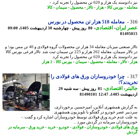
وستد یک هزار و 620 تن محصول را تجربه کرد. -
مله
-
بورس کالا
-
هزار
-
تالار
-
محصول
-
سیمان
-
کالا
3
معامله 518 هزار تن محصول در بورس
 ایران
-
اقتصادی
-
80 روز پیش - چهارشنبه 30 اردیبهشت 1405، 09:00
81495
تالار صنعتی میزبان معامله 34 هزار تن محصولات گروه فولادی و 40 تن مس بود؛ و
در تالار سیمان، معامله 262 هزار و 225 تن سیمان ثبت شد. تالار فرعی بورس کالا
وستد یک هزار و 620 تن محصول را تجربه کرد.
ر
-
تالار
-
معامله
-
محصول
-
سیمان
-
بورس کالا
-
2 هزار
3
چرا خودروسازان ورق های فولادی را
یدند؟!
بتر
-
اقتصادی
-
81 روز پیش - سه شنبه 29
شت 1405، 12:47
81490101
گزارش همشهری آنلاین، امیرحسین برخورداری،
بیر عصر خودرو در گفتگو با تلویزیون همشهری
علت عدم خرید ورق فولادی توسط خودروسازان اشاره کرد و گفت: -
روسازان سرمایه در گردش مورد ...
 های فولادی
-
خودروسازان
-
فولادی
-
خودرو
-
خرید
-
خرید ورق
-
سرمایه در
دش