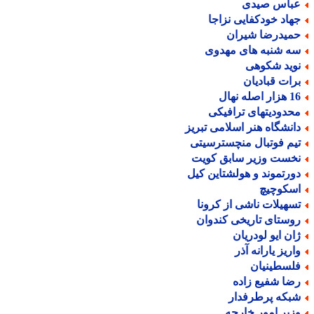
باس صیدی
هاد خودکفایی نزاجا
میدرضا شیران
ه شنبه های مهدوی
وید شکوهی
رات قبادیان
ر اصله نهال
حدودیتهای ترافیکی
انشگاه هنر اسلامی تبریز
یم فوتبال منچسترسیتی
خست وزیر سابق کویت
ورتموند و هولشتاین کیل
سکوچیچ
سهیلات ناشی از کرونا
وستای تاریخی کندوان
ان ایو لودریان
اریز یارانه آذر
لسطینیان
ضا شفیع زاده
بکه پرطرفدار
زیر امور خارجه