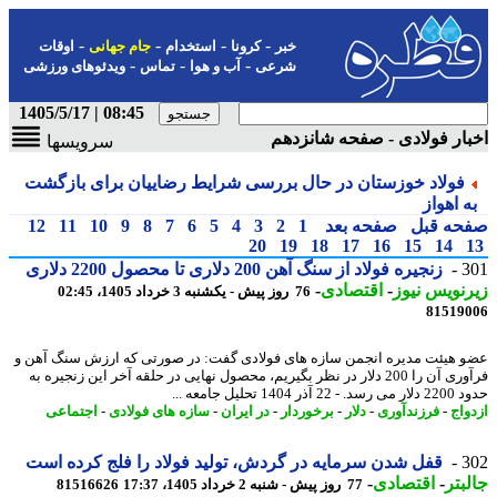
-
-
-
-
خبر
کرونا
استخدام
جام جهانی
اوقات
-
-
-
شرعی
آب و هوا
تماس
ویدئوهای ورزشی
08:45 | 1405/5/17
ار فولادی - صفحه شانزدهم
سرویسها
فولاد خوزستان در حال بررسی شرایط رضاییان برای بازگشت
ه اهواز
حه قبل
صفحه بعد
1
2
3
4
5
6
7
8
9
10
11
12
20
19
18
17
16
15
14
3
زنجیره فولاد از سنگ آهن 200 دلاری تا محصول 2200 دلاری
نویس نیوز
-
اقتصادی
-
76 روز پیش - یکشنبه 3 خرداد 1405، 02:45
81519
 هیئت مدیره انجمن سازه های فولادی گفت: در صورتی که ارزش سنگ آهن و
فرآوری آن را 200 دلار در نظر بگیریم، محصول نهایی در حلقه آخر این زنجیره به
آذر 1404 تحلیل جامعه ...
واج
-
فرزندآوری
-
دلار
-
برخوردار
-
در ایران
-
سازه های فولادی
-
اجتماعی
3
قفل شدن سرمایه در گردش، تولید فولاد را فلج کرده است
بتر
-
اقتصادی
-
77 روز پیش - شنبه 2 خرداد 1405، 17:37
81516626