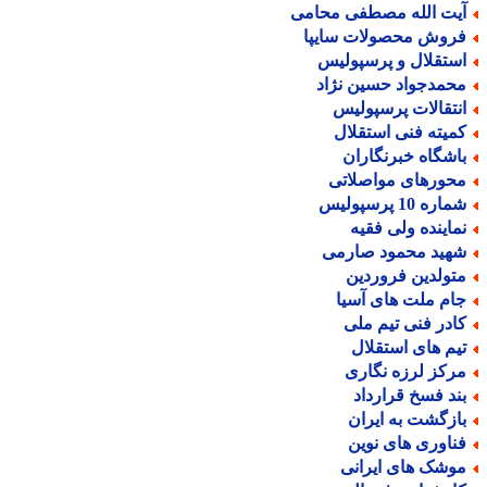
یت الله مصطفی محامی
روش محصولات سایپا
ستقلال و پرسپولیس
حمدجواد حسین نژاد
نتقالات پرسپولیس
میته فنی استقلال
اشگاه خبرنگاران
حورهای مواصلاتی
اره 10 پرسپولیس
ماینده ولی فقیه
هید محمود صارمی
تولدین فروردین
ام ملت های آسیا
ادر فنی تیم ملی
یم های استقلال
رکز لرزه نگاری
ند فسخ قرارداد
ازگشت به ایران
ناوری های نوین
وشک های ایرانی