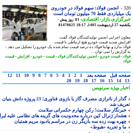
3
انجمن فولاد: سهم فولاد در خودروی
لیاردی فقط 70 میلیون تومان است
گزاری بازار
-
اقتصادی
-
83 روز پیش -
دیبهشت 1405، 18:17
81478625
ون اجرایی انجمن تولیدکنندگان فولاد گفت:
ایش شدید قیمت خودرو هیچ ارتباطی با قیمت
اد ندارد و نهایتا فولاد ده درصد قیمت تمام شده یک خودرو را تشکیل می دهد. -
گزارش را نمی توان ...
د
-
قیمت خودرو
-
انجمن تولیدکنندگان فولاد
-
قیمت
-
خودرو
-
افزایش
-
قیمت
د
حه قبل
صفحه بعد
1
2
3
4
5
6
7
8
9
10
11
12
20
19
18
17
16
15
14
بار ویژه
سرنویس
گذار از ناترازی مصرف گاز با بازوی فناوری؛ 23 پروژه دانش بنیان
ریف شد
برنگار سلامت؛ رکن چهارم حکمرانی سلامت
شدار ژنرال کین درباره محدودیت های گزینه های نظامی علیه ایران
هره بهت زده سه بازیگر زن در مراسم یادبود مریم همتیان
ا و تجربه «هبوط»