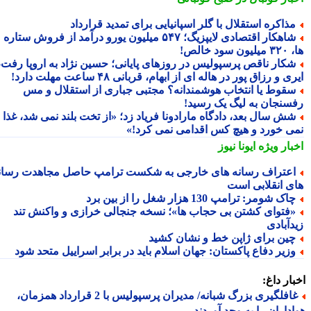
ذاکره استقلال با گلر اسپانیایی برای تمدید قرارداد
شاهکار اقتصادی لایپزیگ؛ ۵۴۷ میلیون یورو درآمد از فروش ستاره
سود خالص!
کار ناقص پرسپولیس در روزهای پایانی؛ حسین نژاد به اروپا رفت،
ی و رزاق پور در هاله ای از ابهام، قربانی ۴۸ ساعت مهلت دارد!
قوط یا انتخاب هوشمندانه؟ مجتبی جباری از استقلال و مس
سنجان به لیگ یک رسید!
ش سال بعد، دادگاه مارادونا فریاد زد؛ «از تخت بلند نمی شد، غذا
ی خورد و هیچ کس اقدامی نمی کرد!»
بار ویژه
ایونا نیوز
عتراف رسانه های خارجی به شکست ترامپ حاصل مجاهدت رسانه
ی انقلابی است
اک شومر: ترامپ 130 هزار شغل را از بین برد
فتوای کشتن بی حجاب ها»؛ نسخه جنجالی خرازی و واکنش تند
دآبادی
ین برای ژاپن خط و نشان کشید
زیر دفاع پاکستان: جهان اسلام باید در برابر اسراییل متحد شود
ار داغ:
غافلگیری بزرگ شبانه/ مدیران پرسپولیس با 2 قرارداد همزمان،
داران را به وجد آوردند