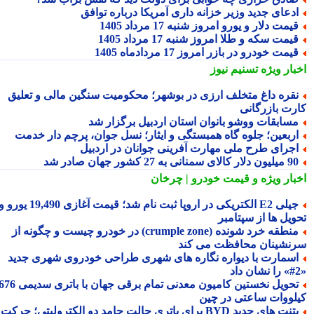
دعای جدید وزیر خزانه داری آمریکا درباره توافق
یمت دلار و یورو امروز شنبه 17 مرداد 1405
یمت سکه و طلا امروز شنبه 17 مرداد 1405
یمت خودرو در بازر امروز 17 مردادماه 1405
بار ویژه
تسنیم نیوز
قره داغ متخلف ارزی در بوشهر؛ محکومیت سنگین مالی و تعلیق
رت بازرگانی
سابقات ووشو بانوان استان اردبیل برگزار شد
ربعین؛ جلوه گاه همبستگی و ایثار؛ نسل جوان، پرچم دار خدمت
جرای طرح ملی مهارت آفرینی جوانان در اردبیل
ون دلار کالای سمنانی به 27 کشور جهان صادر شد
بار ویژه
و قیمت خودرو | چرخان
جیلی E2 الکتریکی در اروپا ثبت نام شد؛ قیمت آغازی 19,490 یورو و
ویل ها از سپتامبر
منطقه خرد شونده (crumple zone) در خودرو چیست و چگونه از
نشینان محافظت می کند
سمارت با دیواره نگاره های شهری طراحی خودروی شهری جدید
تحویل نخستین کامیون معدنی تمام برقی جهان با باتری سدیمی 676
لووات ساعتی در چین
پتنت های جدید BYD برای باتری حالت جامد دو الکترولیتی؛ حرکت