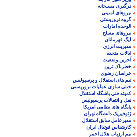
رگیری مسلحانه
یروهای امنیتی
روه تروریستی
لوحده امارات
یروهای مسلح
یگ قهرمانان
دیریت انرژی
یالات متحده
خرین وضعیت
طرناک ترین
راسان رضوی
یم های استقلال و پرسپولیس
نثی سازی عملیات تروریستی
میته فنی باشگاه استقلال
قل و انتقالات پرسپولیس
ایگاه های نظامی آمریکا
ئوفیزیک دانشگاه تهران
دیرعامل سابق استقلال
ارشناس فوتبال ایران
یم ارزیاب هلال احمر