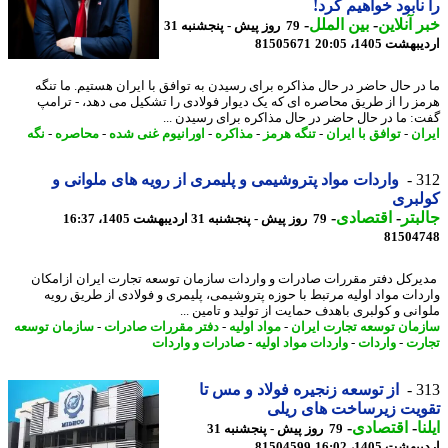
نابود خواهیم کرد!
 آنلاین
-
بین الملل
-
79 روز پیش - پنجشنبه 31
شت 1405، 20:05
81505671
در حال حاضر در حال مذاکره برای رسیدن به توافق با ایران هستیم. ما تنگه
ز را از طریق محاصره ای که یک دیوار فولادی را تشکیل می دهد، - ترامپ
: ما در حال حاضر در حال مذاکره برای رسیدن ...
ان
-
توافق با ایران
-
تنگه هرمز
-
مذاکره
-
اورانیوم غنی شده
-
محاصره
-
نگه
3
واردات مواد پتروشیمی و پلیمری از رویه های ملوانی و
لبری
بتر
-
اقتصادی
-
79 روز پیش - پنجشنبه 31 اردیبهشت 1405، 16:37
81504
رکل دفتر مقررات صادرات و واردات سازمان توسعه تجارت ایران ازامکان
دات مواد اولیه مرتبط با حوزه پتروشیمی، پلیمری و فولادی از طریق رویه
انی و کولبری باهدف حمایت از تولید و تامین ...
مان توسعه تجارت ایران
-
مواد اولیه
-
دفتر مقررات صادرات
-
سازمان توسعه
رت
-
واردات
-
واردات مواد اولیه
-
صادرات و واردات
3
از توسعه زنجیره فولاد و مس تا
یت زیرساخت های ریلی
ا
-
اقتصادی
-
79 روز پیش - پنجشنبه 31
شت 1405، 16:02
81504599