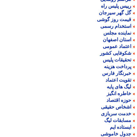
ییس پلیس راه
ل گهر سیرجان
یمت روز گوشی
ستخدام رسمی
ماینده مجلس
ستان اصفهان
عتماد عمومی
کوفایی کشور
حقیقات پلیس
رداخت هزینه
برنگار فارس
قویت اعتماد
یگ های پایه
اطره انگیز
وزه اقتصاد
شخاص حقیقی
دمت سربازی
سابقات لیگ
یستاده ایم
دول خاموشی