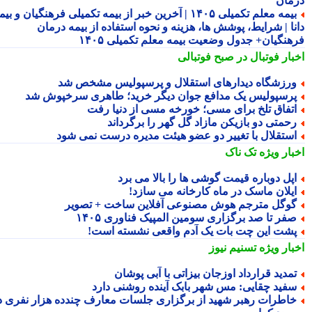
مان
بیمه معلم تکمیلی ۱۴۰۵ | آخرین خبر از بیمه تکمیلی فرهنگیان و بیمه
نا | شرایط، پوشش ها، هزینه و نحوه استفاده از بیمه درمان
هنگیان+ جدول وضعیت بیمه معلم تکمیلی ۱۴۰۵
بار فوتبال در صبح فوتبالی
رزشگاه دیدارهای استقلال و پرسپولیس مشخص شد
رسپولیس یک مدافع جوان دیگر خرید؛ طاهری سرخپوش شد
تفاق تلخ برای مسی؛ خورخه مسی از دنیا رفت
حمتی دو بازیکن مازاد گل گهر را برگرداند
ستقلال با تغییر دو عضو هیئت مدیره درست نمی شود
بار ویژه
تک ناک
پل دوباره قیمت گوشی ها را بالا می برد
یلان ماسک در ماه کارخانه می سازد!
وگل مترجم هوش مصنوعی آفلاین ساخت + تصویر
فر تا صد برگزاری سومین المپیک فناوری ۱۴۰۵
شت این چت بات یک آدم واقعی نشسته است!
بار ویژه
تسنیم نیوز
مدید قرارداد اوزجان بیزاتی با آبی پوشان
فید چقایی: مس شهر بابک آینده روشنی دارد
اطرات رهبر شهید از برگزاری جلسات معارف چندده هزار نفری در