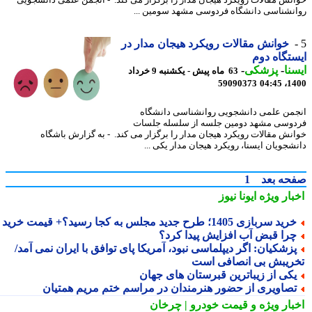
نش مقالات رویکرد هیجان مدار را برگزار می کند. - انجمن علمی دانشجویی
نشناسی دانشگاه فردوسی مشهد سومین ...
خوانش مقالات رویکرد هیجان مدار در
تگاه دوم
نا
-
پزشکی
-
63 ماه پیش - یکشنبه 9 خرداد
59090373
1400
من علمی دانشجویی روانشناسی دانشگاه
وسی مشهد دومین جلسه از سلسله جلسات
نش مقالات رویکرد هیجان مدار را برگزار می کند. - به گزارش باشگاه
شجویان ایسنا، رویکرد هیجان مدار یکی ...
حه بعد
1
بار ویژه
ایونا نیوز
ید سربازی 1405؛ طرح جدید مجلس به کجا رسید؟+ قیمت خرید
را قبض آب افزایش پیدا کرد؟
زشکیان: اگر دیپلماسی نبود، آمریکا پای توافق با ایران نمی آمد/
ریبش بی انصافی است
کی از زیباترین قبرستان های جهان
صاویری از حضور هنرمندان در مراسم ختم مریم همتیان
بار ویژه
و قیمت خودرو | چرخان