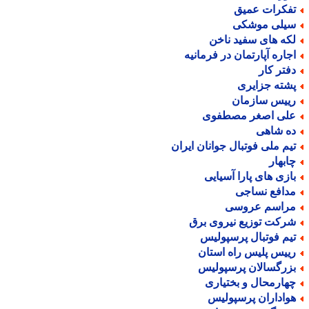
فکرات عمیق
یلی موشکی
که های سفید ناخن
جاره آپارتمان در فرمانیه
فتر کار
شته جزایری
ییس سازمان
لی اصغر مصطفوی
ه شاهی
یم ملی فوتبال جوانان ایران
ابهار
ازی های پارا آسیایی
دافع نساجی
راسم عروسی
رکت توزیع نیروی برق
یم فوتبال پرسپولیس
ییس پلیس راه استان
زرگسالان پرسپولیس
هارمحال و بختیاری
واداران پرسپولیس