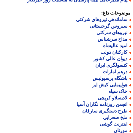
ضوعات داغ:
اماندهی نیروهای شرکتی
یروس گرجستانی
یروهای شرکتی
داح سرشناس
مید عالیشاه
ارکنان دولت
یوان عالی کشور
نسولگری ایران
رهم امارات
اشگاه پرسپولیس
واپیمایی کیش ایر
اک سیاه
ادیسلاو کریچی
نجمن روزنامه نگاران آسیا
رح دستگیری سارقان
لخ صحرایی
ینترنت گوشی
ورنان