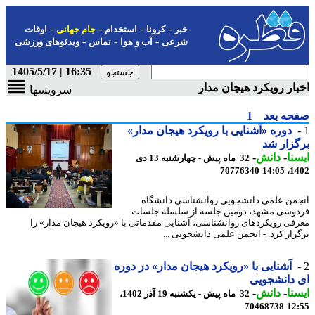
-
-
-
-
خبر
کرونا
استخدام
جام جهانی
اوقات
-
-
-
شرعی
آب و هوا
تماس
ویدئوهای ورزشی
16:35 | 1405/5/17
ار رویکرد هیجان مدار
سرویسها
حه بعد
1
دوره «آشنایی با رویکرد هیجان مدار»
زار شد
نا
-
دانش
-
32 ماه پیش - چهارشنبه 13 دی
70776340
1402
من علمی دانشجویی روانشناسی دانشگاه
وسی مشهد، دومین جلسه از سلسله جلسات
فی رویکردهای روانشناسی، آشنایی مقدماتی با «رویکرد هیجان مدار» را
زار کرد. - انجمن علمی دانشجویی ...
آشنایی با «رویکرد هیجان مدار» در دوره
دانشجویی
نا
-
دانش
-
32 ماه پیش - یکشنبه 19 آذر 1402،
70468738
12