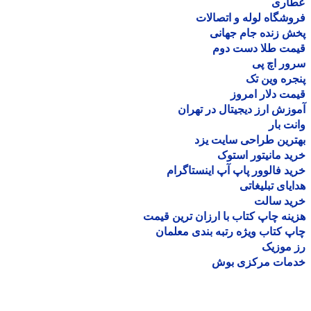
اری
شگاه لوله و اتصالات
 زنده جام جهانی
مت طلا دست دوم
ر اچ پی
ره وین تک
ت دلار امروز
زش ارز دیجیتال در تهران
ت بار
رین طراحی سایت یزد
د مانیتور استوک
د فالوور پاپ آپ اینستاگرام
یای تبلیغاتی
ید سالت
نه چاپ کتاب با ارزان ترین قیمت
 کتاب ویژه رتبه بندی معلمان
موزیک
مات مرکزی بوش