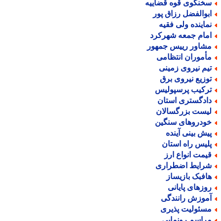
خنگوی قوه قضاییه
بوالفضل رزاق پور
ماینده ولی فقیه
مام جمعه شهرکرد
شاور رییس جمهور
أموران انتظامی
یم نیروی زمینی
وزیع نیروی برق
رکیب پرسپولیس
ادگستری استان
یست بزرگسالان
ودروهای سنگین
یش بینی آینده
لیس راه استان
یمت انواع ارز
رایط اضطراری
افبک بازیساز
وزهای پایانی
موزش رانندگی
سئولیت پذیری
راسم رونمایی