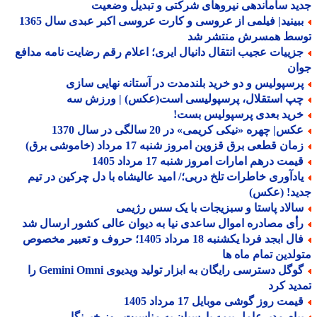
د ساماندهی نیروهای شرکتی و تبدیل وضعیت
ببینید| فیلمی از عروسی و کارت عروسی اکبر عبدی سال 1365
سط همسرش منتشر شد
زییات عجیب انتقال دانیال ایری؛ اعلام رقم رضایت نامه مدافع
ان
رسپولیس و دو خرید بلندمدت در آستانه نهایی سازی
پ استقلال، پرسپولیسی است(عکس) | ورزش سه
رید بعدی پرسپولیس بست!
س| چهره «نیکی کریمی» در 20 سالگی در سال 1370
ان قطعی برق قزوین امروز شنبه 17 مرداد (خاموشی برق)
یمت درهم امارات امروز شنبه 17 مرداد 1405
ادآوری خاطرات تلخ دربی؛/ امید عالیشاه با دل چرکین در تیم
ید! (عکس)
الاد پاستا و سبزیجات با یک سس رژیمی
أی مصادره اموال ساعدی نیا به دیوان عالی کشور ارسال شد
فال ابجد فردا یکشنبه 18 مرداد 1405؛ حروف و تعبیر مخصوص
لدین تمام ماه ها
گوگل دسترسی رایگان به ابزار تولید ویدیوی Gemini Omni را
ید کرد
مت روز گوشی موبایل 17 مرداد 1405
یام مدیرعامل بیمه پارسیان به مناسبت روز خبرنگار