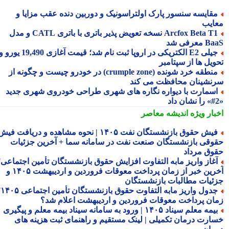
قایسه سنسور پارک اولتراسونیک و دوربین دنده عقب مزایا و
ایب
Arcfox Beta T1 نسخه تعویض پذیر باتری با باتری CATL و مدل
معرفی شد
جیلی E2 الکتریکی در اروپا ثبت نام شد؛ قیمت آغازی 19,490 یورو و
ویل ها از سپتامبر
منطقه خرد شونده (crumple zone) در خودرو چیست و چگونه از
نشینان محافظت می کند
سمارت با دیواره نگاره های شهری طراحی خودروی شهری جدید
بار ویژه
اندیشه معاصر
فیش حقوق بازنشستگان نفت ۱۴۰۵ | نحوه مشاهده و دریافت فیش
وقی بازنشستگان صنعت نفت در سامانه سما + آخرین جزئیات
وق مرداد
غاز واریز مابه التفاوت افزایش حقوق بازنشستگان تأمین اجتماعی؛
آخرین خبر از زمان پرداخت معوقات فروردین و اردیبهشت ۱۴۰۵ و
ئیات مطالبات بازنشستگان
جدول واریز مابه التفاوت حقوق بازنشستگان تأمین اجتماعی ۱۴۰۵؛
ان پرداخت معوقات فروردین و اردیبهشت اعلام شد؟
بیمه معلم سیناد ۱۴۰۵ | ورود به سامانه سیناد بیمه معلم و پیگیری
ارت درمان تکمیلی | لینک مستقیم و راهنمای ثبت هزینه های