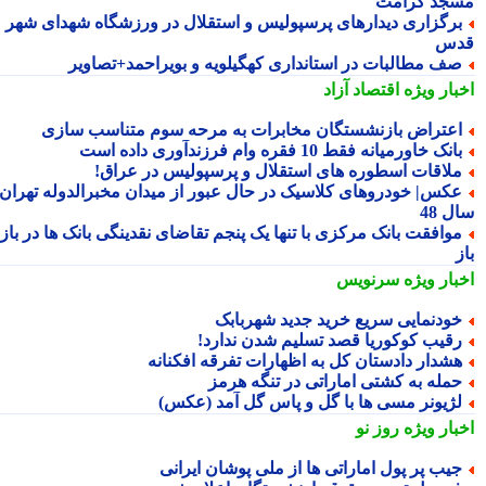
جد کرامت
رگزاری دیدارهای پرسپولیس و استقلال در ورزشگاه شهدای شهر
س
ف مطالبات در استانداری کهگیلویه و بویراحمد+تصاویر
بار ویژه
اقتصاد آزاد
عتراض بازنشستگان مخابرات به مرحه سوم متناسب سازی
انک خاورمیانه فقط 10 فقره وام فرزندآوری داده است
لاقات اسطوره های استقلال و پرسپولیس در عراق!
کس| خودروهای کلاسیک در حال عبور از میدان مخبرالدوله تهران؛
 48
وافقت بانک مرکزی با تنها یک پنجم تقاضای نقدینگی بانک ها در بازار
بار ویژه
سرنویس
ودنمایی سریع خرید جدید شهربابک
قیب کوکوریا قصد تسلیم شدن ندارد!
شدار دادستان کل به اظهارات تفرقه افکنانه
مله به کشتی اماراتی در تنگه هرمز
ژیونر مسی ها با گل و پاس گل آمد (عکس)
بار ویژه
روز نو
یب پر پول اماراتی ها از ملی پوشان ایرانی