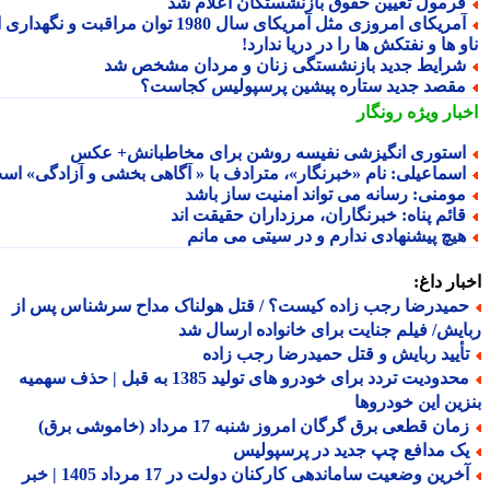
رمول تعیین حقوق بازنشستگان اعلام شد
آمریکای امروزی مثل آمریکای سال 1980 توان مراقبت و نگهداری از
 ها و نفتکش ها را در دریا ندارد!
رایط جدید بازنشستگی زنان و مردان مشخص شد
قصد جدید ستاره پیشین پرسپولیس کجاست؟
بار ویژه
رونگار
ستوری انگیزشی نفیسه روشن برای مخاطبانش+ عکس
سماعیلی: نامِ «خبرنگار»، مترادف با « آگاهی بخشی و آزادگی» است
ومنی: رسانه می تواند امنیت ساز باشد
ائم پناه: ‏خبرنگاران، مرزداران حقیقت اند
یچ پیشنهادی ندارم و در سیتی می مانم
ار داغ:
میدرضا رجب زاده کیست؟ / قتل هولناک مداح سرشناس پس از
یش/ فیلم جنایت برای خانواده ارسال شد
أیید ربایش و قتل حمیدرضا رجب زاده
محدودیت تردد برای خودرو های تولید 1385 به قبل | حذف سهمیه
ین این خودروها
ان قطعی برق گرگان امروز شنبه 17 مرداد (خاموشی برق)
ک مدافع چپ جدید در پرسپولیس
آخرین وضعیت ساماندهی کارکنان دولت در 17 مرداد 1405 | خبر