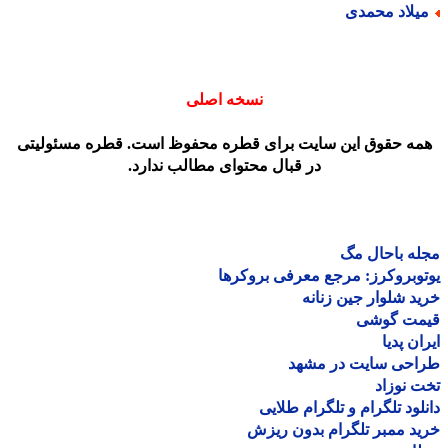
یلاد محمدی
نسخه اصلی
مه حقوق این سایت برای قطره محفوظ است. قطره مسئولیتی
در قبال محتوای مطالب ندارد.
ه باحال مگ
وبروکرز: مرجع معرفی بروکرها
د شلوار جین زنانه
مت گوشی
ان پدیا
احی سایت در مشهد
 نوزاد
لود تلگرام و تلگرام طلایی
د ممبر تلگرام بدون ریزش