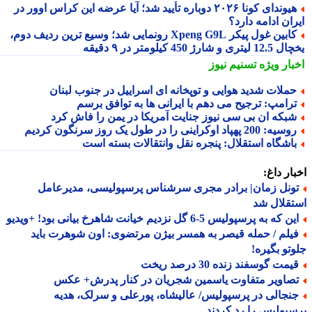
هیوندای کونا ۲۰۲۶ دوباره تأیید شد؛ آیا عرضه این کراس اوور در
ان ادامه دارد؟
کابین غول پیکر Xpeng G9L رونمایی شد؛ وسیع ترین ردیف دوم،
ری و شارژ 450 کیلومتر در ۹ دقیقه
بار ویژه
تسنیم نیوز
ملات شدید هوایی و توپخانه ای اسراییل در جنوب لبنان
رامپ: ترجیح می دهم با ایرانی ها به توافق برسم
بکه ان بی سی نیوز جنایت آمریکا در یمن را فاش کرد
یه: 200 پهپاد اوکراینی را در طول یک روز سرنگون کردیم
اشگاه استقلال: پنجره نقل وانتقالات بسته است
ار داغ:
ونل زمان| برادر مجری سرشناس پرسپولیسی، مدیرعامل
قلال شد
 که به پرسپولیس 5-6 گل نزدیم خیانت شاهرخ بیانی بود! +ویدیو
یلم / حمله قیصر به همسر بیژن مرتضوی: اون شوهرت باید
تو بگیره!
مت گوسفند زنده 30 درصد ریخت
صاویر متفاوت یاسمین شجریان در کنار پدرش+ عکس
نجالی در پرسپولیس/ عالیشاه، پورعلی و سرلک، هدیه
پولیس را رد کردند