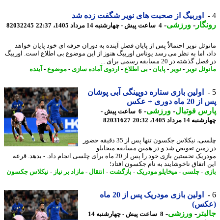
اوربیگ از صحبت های نویر شگفت زده شد
گار
-
ورزشی
-
4 ساعت پیش - چهارشنبه 14 مرداد 1405، 22:37
82032245
وئل نویر احتمالاً پس از پایان فصل آینده به دوران حرفه ای خود پایان خواهد
، اما به نظر می رسد یوناس اوربیگ هنوز از این موضوع بی اطلاع است. اوربیگ
گذشته در 20 مسابقه رسمی برای ...
وئل نویر
-
نویر
-
پایان
-
بی اطلاع
-
اردوی آماده سازی
-
موضوع
-
آینده
اولین بازی ستاره دوپینگی آبی پوشان
ماه دوری + عکس
س فوتبال
-
ورزشی
-
6 ساعت پیش -
14 مرداد 1405، 20:32
82031627
چلسی، نیکلاس جکسون تنها پس از 35 دقیقه حضور
زمین تعویض شد و در همین مسابقه میخایلو
مودریک نخستین بازی خود را پس از 20 ماه برای چلسی انجام داد. - بدهد. قرعه
 اتفاق ناخوشایند به نام جکسون افتاد؛
ی
-
چلسی
-
میخایلو مودریک
-
بازگشت
-
انتقال
-
مازاد بر نیاز
-
نیکلاس جکسون
اولین بازی مودریک پس از 20 ماه
کس)
بتر
-
ورزشی
-
8 ساعت پیش - چهارشنبه 14