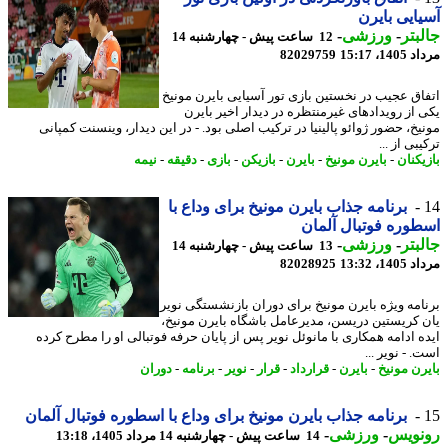
ایی بایرن
بتر
-
ورزشی
-
12 ساعت پیش - چهارشنبه 14
1، 15:17
82029759
اق عجیب در نخستین بازی تور آسیایی بایرن مونیخ
 از رویدادهای غیرمنتظره در دیدار اخیر بایرن
یخ، حضور ژوائو پالینیا در ترکیب اصلی بود. - در این دیدار، وینسنت کمپانی
بی از ...
یکنان
-
بایرن مونیخ
-
بایرن
-
بازیکن
-
بازی
-
دقیقه
-
نیمه
برنامه جذاب بایرن مونیخ برای وداع با
وره فوتبال آلمان
بتر
-
ورزشی
-
13 ساعت پیش - چهارشنبه 14
1، 13:32
82028925
امه ویژه بایرن مونیخ برای دوران بازنشستگی نویر
 کریستین دریسن، مدیرعامل باشگاه بایرن مونیخ،
ه ادامه همکاری با مانوئل نویر پس از پایان حرفه فوتبالی او را مطرح کرده
 - نویر ...
رن مونیخ
-
بایرن
-
قرارداد
-
قرار
-
نویر
-
برنامه
-
دوران
برنامه جذاب بایرن مونیخ برای وداع با اسطوره فوتبال آلمان
نویس
-
ورزشی
-
14 ساعت پیش - چهارشنبه 14 مرداد 1405، 13:18