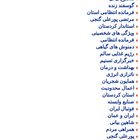
وسفند زنده
رمانده انتظامی استان
رتضی پورعلی گنجی
ستاندار کردستان
یژگی های شخصیتی
رمانده انتظامی
منوش های گیاهی
ژیم غذایی سالم
برگزاری تسنیم
هداشت و درمان
اترازی انرژی
مایون شجریان
عمال محدودیت
ستان کردستان
نایع وابسته
وتبال ایران
یران و عمان
اهین بیانی
مراهی مردم
ورعلی گنجی