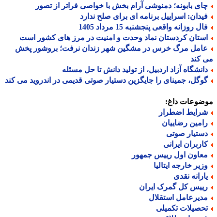
ای بابونه؛ دمنوشی آرام بخش با خواصی فراتر از تصور
یدان: اسراییل برنامه ای برای صلح ندارد
ل روزانه واقعی پنجشنبه 15 مرداد 1405
ستان کردستان نماد وحدت و امنیت در مرز های کشور است
امل مرگ خرس در مشگین شهر زندان نرفت؛ بروشور پخش
کند
انشگاه آزاد اردبیل، از تولید دانش تا حل مسئله
وگل، جمینای را جایگزین دستیار صوتی قدیمی در اندروید می کند
ضوعات داغ:
رایط اضطرار
امین رضاییان
ستیار صوتی
اربران ایرانی
عاون اول رییس جمهور
زیر خارجه ایتالیا
ارانه نقدی
ییس کل گمرک ایران
دیرعامل استقلال
حصیلات تکمیلی