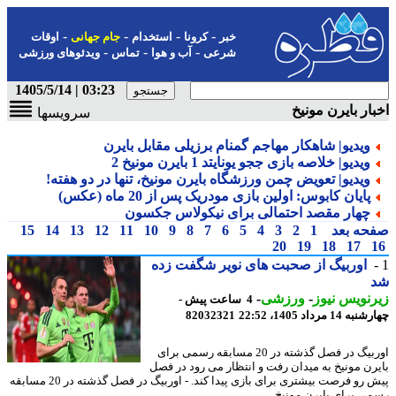
-
-
-
-
خبر
کرونا
استخدام
جام جهانی
اوقات
-
-
-
شرعی
آب و هوا
تماس
ویدئوهای ورزشی
03:23 | 1405/5/14
ار بایرن مونیخ
سرویسها
ویدیو| شاهکار مهاجم گمنام برزیلی مقابل بایرن
ویدیو| خلاصه بازی ججو یونایتد 1 بایرن مونیخ 2
ویدیو| تعویض چمن ورزشگاه بایرن مونیخ، تنها در دو هفته!
پایان کابوس: اولین بازی مودریک پس از 20 ماه (عکس)
چهار مقصد احتمالی برای نیکولاس جکسون
حه بعد
1
2
3
4
5
6
7
8
9
10
11
12
13
14
15
20
19
18
17
اوربیگ از صحبت های نویر شگفت زده
نویس نیوز
-
ورزشی
-
4 ساعت پیش -
14 مرداد 1405، 22:52
82032321
اوربیگ در فصل گذشته در 20 مسابقه رسمی برای
رن مونیخ به میدان رفت و انتظار می رود در فصل
پیش رو فرصت بیشتری برای بازی پیدا کند. - اوربیگ در فصل گذشته در 20 مسابقه
ی برای بایرن مونیخ ...