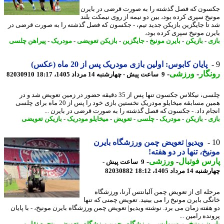
ون که فصل گذشته را به صورت قرضی در بایرن
یخ سپری کرده بود، بین دو نیمه از روی نیمکت بلند
تا جایگزین بازیکن جدید تیم، - جکسون که فصل گذشته را به صورت قرضی در
رن مونیخ سپری کرده بود،
ی
-
بازیکن
-
بایرن مونیخ
-
جایگزین
-
بازیکن تعویضی
-
مودریک
-
پیراهن چلسی
پایان کابوس: اولین بازی مودریک پس از 20 ماه (عکس)
گار
-
ورزشی
-
9 ساعت پیش - چهارشنبه 14 مرداد 1405، 18:17
82030910
چلسی، نیکلاس جکسون تنها پس از 35 دقیقه حضور در زمین تعویض شد و در
همین مسابقه میخایلو مودریک نخستین بازی خود را پس از 20 ماه برای چلسی
ام داد. - جکسون که فصل گذشته را به صورت قرضی در بایرن ...
ی
-
بازیکن
-
مودریک
-
چلسی
-
تعویض
-
میخایلو مودریک
-
بازیکن تعویضی
ویدیو| تعویض چمن ورزشگاه بایرن
یخ، تنها در دو هفته!
س فوتبال
-
ورزشی
-
9 ساعت پیش -
14 مرداد 1405، 18:12
82030882
له ای از تعویض چمن آلیانتس آرنا، ورزشگاه
گی بایرن مونیخ را می بینید. تعویض چمنی که تنها
هفته زمان می برد. نوشته ویدیو| تعویض چمن ورزشگاه بایرن مونیخ، - با پایان
ده رامین ...
رن مونیخ
-
پرسپولیس
-
ورزشگاه
-
چمن ورزشگاه
-
تعویض
-
پنجره نقل و