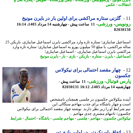
الات
-
عکس
گلزنی ستاره مراکشی برای اولین بار در بایرن مونیخ
نویس
-
ورزشی
-
11 ساعت پیش - چهارشنبه 14 مرداد 1405، 16:14
82030
اسماعیل صایباری؛ ستاره تازه وارد مراکشی بایرن اسماعیل صایباری، بازیکن 25
ساله مراکشی، با مبلغ 50 میلیون یورو به اسماعیل صایباری؛ ستاره تازه وارد
کشی بایرن اسماعیل صایباری، - اسماعیل صایباری؛
اعیل
-
بایرن
-
ستاره
-
بازیکن
-
بازی
-
بار
-
بایرن مونیخ
چهار مقصد احتمالی برای نیکولاس
سون
س فوتبال
-
ورزشی
-
11 ساعت پیش -
14 مرداد 1405، 16:12
82030131
ده نیکولاس جکسون در چلسی همچنان نامشخص
 و چهار باشگاه برای جذب مهاجم سنگالی این
 شرایط او را زیر نظر دارند. نوشته چهار مقصد احتمالی برای نیکولاس
ون/ تاتنهام مشتری جدی مهاجم ...
ولاس جکسون
-
مهاجم
-
چلسی
-
مهاجم چلسی
-
باشگاه
-
احتمال
-
شرایط
اتفاق باورنکردنی در اولین بازی تور