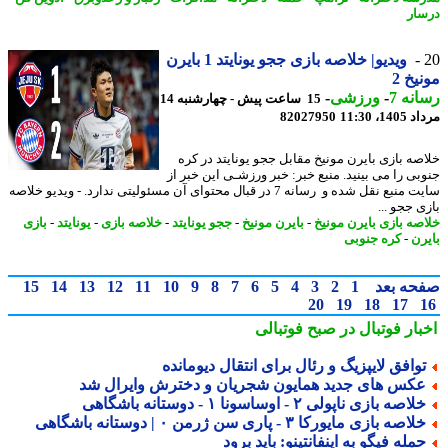
ار
ویدیو| خلاصه بازی ججو یونایتد 1 بایرن
یخ 2
نه 7
-
ورزشی
-
15 ساعت پیش - چهارشنبه 14
1، 11:30
82027950
صه بازی بایرن مونیخ مقابل ججو یونایتد در کره
بی را می بینید. منبع خبر: خبر ورزشـی این خبر از
سایت منبع نقل شده و رسانه 7 در قبال محتوای آن مسئولیتی ندارد. - ویدیو خلاصه
 ججو ...
صه بازی بایرن مونیخ
-
بایرن مونیخ
-
ججو یونایتد
-
خلاصه بازی
-
یونایتد
-
بازی
رن
-
کره جنوبی
حه بعد
1
2
3
4
5
6
7
8
9
10
11
12
13
14
15
20
19
18
17
بار فوتبال در صبح فوتبالی
وافق لایپزیگ و رئال برای انتقال دیومانده
کس های جدید همایون شجریان و دخترش وایرال شد
لاصه بازی ناپولی ۲ - اوساسونا ۱ - دوستانه باشگاهی
لاصه بازی مایورکا ۳ - پاری سن ژرمن ۰ | دوستانه باشگاهی
مله فیگو به اینفانتینو: باید برود