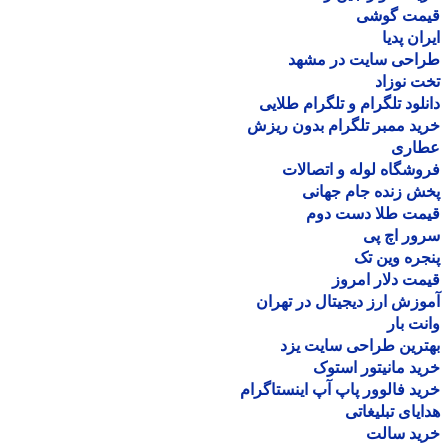
مت گوشی
ان پدیا
احی سایت در مشهد
 نوزاد
لود تلگرام و تلگرام طلایی
د ممبر تلگرام بدون ریزش
اری
شگاه لوله و اتصالات
 زنده جام جهانی
مت طلا دست دوم
ر اچ پی
ره وین تک
ت دلار امروز
زش ارز دیجیتال در تهران
ت بار
رین طراحی سایت یزد
د مانیتور استوک
د فالوور پاپ آپ اینستاگرام
یای تبلیغاتی
ید سالت