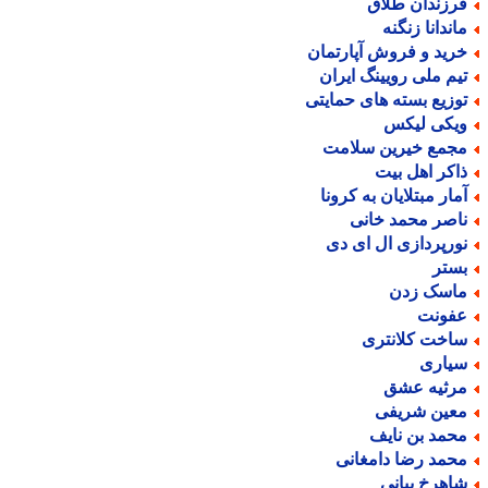
رزندان طلاق
اندانا زنگنه
رید و فروش آپارتمان
یم ملی رویینگ ایران
وزیع بسته های حمایتی
یکی لیکس
جمع خیرین سلامت
اکر اهل بیت
مار مبتلایان به کرونا
اصر محمد خانی
ورپردازی ال ای دی
ستر
اسک زدن
فونت
اخت کلانتری
یاری
رثیه عشق
عین شریفی
حمد بن نایف
حمد رضا دامغانی
اهرخ بیانی