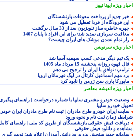
بار ویژه
ایونا نیوز
بر جدید از پرداخت معوقات بازنشستگان
ین فرودگاه از فردا تعطیل می شود
هره خاطره ساز تلویزیون بعد از 33 سال برگشت
عافیت سربازی تمدید شد/ برای این افراد تا پایان 1407
از تمام نشدن موشک های ایران چیست؟
بار ویژه
سرنویس
ک تیم دیگر مدعی کسب سهمیه آسیا شد
ال قهوه روزانه پنجشنبه 15 مرداد ماه 1405
رامپ: توافق با ایران را ترجیح می دهم
رد مهم اسماعیل کارتال در لیگ قهرمانان اروپا
ایورکا پاری سن ژرمن را نابود کرد
بار ویژه
اندیشه معاصر
ضعیت خودرو مشتری سایپا با شماره درخواست | راهنمای پیگیری
ویل خودرو سایپا
ایت ایران خودرو طرح مادران | ثبت نام طرح مادران ایران خودرو،
ایط، زمان ثبت نام و نحوه ورود
ریافت فیش حقوقی بازنشستگان از طریق کد ملی | راهنمای کامل
اهده و دانلود فیش حقوقی
امانه جدید سنجش بدو ورود دانش آموزان اعلام شد؛ نوبت گیری