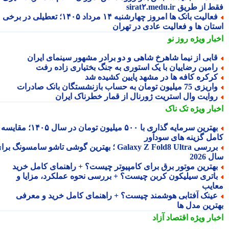
از طریق sirat۲.medu.ir
فعالیت بانک ها امروز چهارشنبه ۱۴ مرداد ۱۴۰۵؛ تعطیلی در برخی
تان ها و فعالیت عادی در تهران
بار ویژه
روز نو
ابی از نیما شاهرخ شاهی و دو برادر مشهور سینمای ایران
امین رضاییان با یک استوری به جنگ بختیاری زاده رفت
رکره کافه ها در مشهد پایین کشیده شد
یزی 75 میلیون تومان به حساب بازنشستگان بانک صادرات
وایت وال استریت ژورنال از قمار خطرناک ایران
بار ویژه
تک ناک
بهترین سرمایه گذاری با ۵۰۰ میلیون تومان در سال ۱۴۰۵؛ مقایسه
مل گزینه های سودآور
بررسی Galaxy Z Fold8 Ultra ؛ بهترین گوشی تاشو سامسونگ برای
2026
هترین موتور برق برای کامپیوتر چیست؟ + راهنمای کامل خرید
اتری سیلیکون کربن چیست؟ + بررسی نحوه عملکرد، مزایا و
ایب
ینک آفتابی هوشمند چیست؟ + راهنمای کامل خرید و معرفی
ترین مدل ها
بار ویژه
اقتصاد آزاد