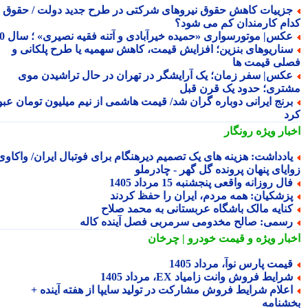
زییات کاهش حقوق نیروهای شرکتی در طرح جدید دولت / حقوق
ام کارمندان کم می شود؟
کس| موتورسواری «حمیده خیرآبادی و آتنه فقیه نصیری» ؛ سال 70
ناریوهای بنزین؛ افزایش قیمت، کاهش سهمیه یا طرح پلکانی و
لی قیمت ها
کس| سفر زمان؛ یک آرایشگر در تهران در حال تراشیدن موی
تری؛ حدود یک قرن قبل
رنج ایرانی دوباره گران شد/ قیمت هاشمی از نیم میلیون تومان عبور
د
بار ویژه
رونگار
ادداشت: هزینه های یک تصمیم دیرهنگام برای فوتبال ایران/ واکاوی
ایای پنهان پرونده گل گهر - چادرملو
ال روزانه واقعی پنجشنبه 15 مرداد 1405
زشکیان: همه مردم، ایران را حفظ کردند
نایه مالک باشگاه عربستانی به محمد صلاح
سمی: صالح مخدومی سرمربی فصل آینده کاله
بار ویژه
و قیمت خودرو | چرخان
یمت پارس نوآ، مرداد 1405
رایط فروش وانت زامیاد EX، مرداد 1405
علام شرایط فروش مشارکت در تولید سایپا از هفته آینده +
شنامه