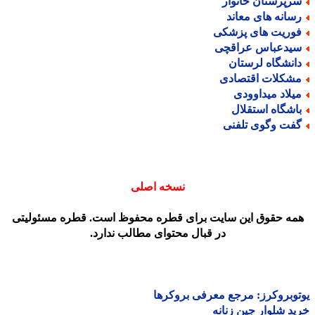
رپرستان خانوار
سانه های معاند
وریت های پزشکی
یدعباس عراقچی
انشگاه لرستان
شکلات اقتصادی
یلاد میداوودی
اشگاه استقلال
فت وگوی تلفنی
نسخه اصلی
مه حقوق این سایت برای قطره محفوظ است. قطره مسئولیتی
در قبال محتوای مطالب ندارد.
وبروکرز: مرجع معرفی بروکرها
د شلوار جین زنانه