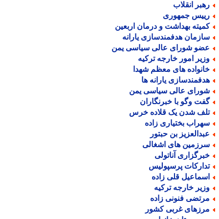
هبر انقلاب
ییس جمهوری
میته بهداشت و درمان اربعین
ازمان هدفمندسازی یارانه
ضو شورای عالی سیاسی یمن
زیر امور خارجه ترکیه
انواده های معظم شهدا
دفمندسازی یارانه ها
ورای عالی سیاسی یمن
فت وگو با خبرنگاران
لف شدن یک قلاده خرس
هراب بختیاری زاده
بدالعزیز بن حبتور
رزمین های اشغالی
برگزاری آناتولی
دارکات پرسپولیس
سماعیل قلی زاده
زیر خارجه ترکیه
رتضی فنونی زاده
رزهای غربی کشور