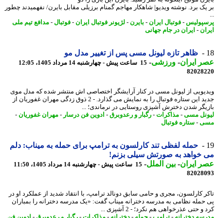
یک برد. نوشته ویدیو| شاهکار مهاجم گمنام برزیلی مقابل بایرن/ نفهمیدند چطور
پولیس
-
فوتبال ایران
-
بایرن
-
لژیونر فوتبال ایران
-
فوتبال
-
مدافع تیم ملی
ان
-
ایران در جام جهانی
ظاهر تازه لیونل مسی پس از تغییر مدل مو
 ایران
-
ورزشی
-
15 ساعت پیش - چهارشنبه 14 مرداد 1405، 12:05
82028
یویی از لیونل مسی در کنار آرایشگر اختصاصی اش منتشر شده که مدل موی
جدید این ستاره فوتبال را به نمایش می گذارد. - 2 ذوق زدگی مهران غفوریان از
یگر شدن دخترش آشپزی روستایی در نرماندی؛ ...
نل مسی
-
مذاکرات
-
رگبار و رعدوبرق
-
ادوین فن درسار
-
مهران غفوریان
-
ی
-
ستاره فوتبال
حمله لفظی تند کارلسون به ترامپ برای حمله به میناب: دلم
خواهد به صورتش سیلی بزنم!
 ایران
-
بین الملل
-
15 ساعت پیش - چهارشنبه 14 مرداد 1405، 11:50
82028
ر کارلسون، مجری و حامی سابق دونالد ترامپ، با انتقاد شدید از عملکرد او در
حمله نظامی به مدرسه دخترانه میناب گفت: «یک مدرسه دخترانه را بمباران
و حتی عذرخواهی هم نکرد؛ - 2 آشپزی ...
سه دخترانه
-
ترامپ
-
حمله
-
دخترانه
-
مذاکرات
-
رگبار و رعدوبرق
-
ادوین فن