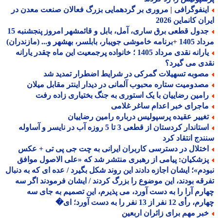
ینفوگرافی | مروری بر گردهمایی بزرگ فعالان صنعت معدن در
ن کانماین 2026
جدول قطعی برق ساری، آمل، بابل و قائمشهر امروز پنجشنبه 15
جویبار، بابلسر، بهشهر و... (مازندران)
یارانه نقدی مرداد 1405 ؛ خانواده پرجمعیت این ماه چقدر یارانه
ی می گیرد؟
صوبه تسهیلات گمرکی در شرایط اضطرار تمدید شد
صدومیت ستاره محبوب آلمانی در دیدار اینتر مقابل میلان
امین رضاییان با یک استوری به جنگ بختیاری زاده رفت
اجرای خبر اعدام ساغر غلامی
غییر عقیده پرسپولیس درباره رامین رضاییان
استاندار کردستان از قطعی 3 تا 5 روزه آب در نایسر و آساوله
دج انتقاد کرد
ختلال در دسترسی کاربران ایرانی به چت جی پی تی + عکس
زشکیان: پیامی از رهبری منتشر شد که «علی الاصول موافق
دم»؛ ایشان اجازه دادند این روند شکل بگیرد / عده ای که به دنبال
قه بودند، این موضوع را بزرگ کردند / ایشان فرمودند اگر سه
رم آرا را به دست آورد، می پذیرم، این تصمیم به جای سه
 12 نفر از 13 نفر را به دست آورد؛ ای�
بر مهم برای زائران اربعین