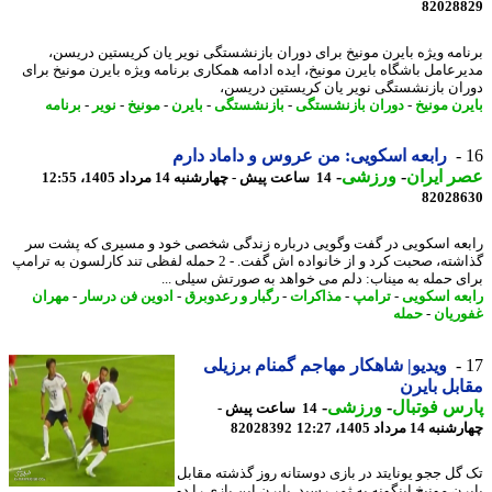
82028
امه ویژه بایرن مونیخ برای دوران بازنشستگی نویر یان کریستین دریسن،
رعامل باشگاه بایرن مونیخ، ایده ادامه همکاری برنامه ویژه بایرن مونیخ برای
ان بازنشستگی نویر یان کریستین دریسن،
رن مونیخ
-
دوران بازنشستگی
-
بازنشستگی
-
بایرن
-
مونیخ
-
نویر
-
برنامه
رابعه اسکویی: من عروس و داماد دارم
 ایران
-
ورزشی
-
14 ساعت پیش - چهارشنبه 14 مرداد 1405، 12:55
82028
عه اسکویی در گفت وگویی درباره زندگی شخصی خود و مسیری که پشت سر
گذاشته، صحبت کرد و از خانواده اش گفت. - 2 حمله لفظی تند کارلسون به ترامپ
ی حمله به میناب: دلم می خواهد به صورتش سیلی ...
عه اسکویی
-
ترامپ
-
مذاکرات
-
رگبار و رعدوبرق
-
ادوین فن درسار
-
مهران
ریان
-
حمله
ویدیو| شاهکار مهاجم گمنام برزیلی
بل بایرن
س فوتبال
-
ورزشی
-
14 ساعت پیش -
14 مرداد 1405، 12:27
82028392
گل ججو یونایتد در بازی دوستانه روز گذشته مقابل
ن مونیخ اینگونه به ثمر رسید. بایرن این بازی را دو