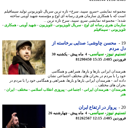
وعه نمایشی «سرو، سپید، سرخ» تازه ترین سریال تلویزیونی تولید سیمافیلم
 که با همکاری سازمان هنری رسانه ای اوج و مؤسسه شهید آوینی ساخته
؛ - مجموعه نمایشی سرو، سپید، سرخ تازه ترین ...
مان هنری رسانه ای اوج
-
سریال تلویزیونی
-
تلویزیون
-
شهید آوینی
-
همکاری
-
یزیونی
-
سیمافیلم
محسن چاوشی؛ صدایی برخاسته از
 مردم
یم نیوز
-
سیاسی
-
4 ماه پیش - یکشنبه 30
 1405، 15:35
81290450
مندان ایرانی بارها و بارها، همراهی و همگامی
 را با مردم در بحران های مختلف اجتماعی نشان
ه اند. - هنرمندان ایرانی بارها و بارها، همراهی و همگامی خود را با مردم در
ان های مختلف ...
مندان
-
هنرمندان ایرانی
-
اجتماعی
-
پیروزی انقلاب اسلامی
-
مختلف
-
ایران
-
پرواز در ارتفاع ایران
یم نیوز
-
سیاسی
-
4 ماه پیش - چهارشنبه 26
 1405، 12:15
81262567