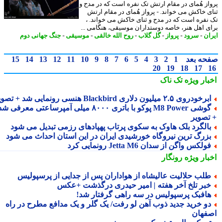
از هُمای در مقام ارتش تک نفره است که در مدح و
ی خاکش می خواند. - پرواز هُمای در مقام ارتش
نفره است که در مدح و ثنای خاکش می خواند. ،
ی اهل هنر، خاصه دوستداران موسیقی، هنگامی ...
ان
-
سرود
-
پرواز
-
گل گلاب
-
روح الله خالقی
-
موسیقی
-
جنگ جهانی دوم
حه بعد
1
2
3
4
5
6
7
8
9
10
11
12
13
14
15
20
19
18
17
بار ویژه
تک ناک
رخودروی ۲.۵ میلیون دلاری Blackbird هنسی رونمایی شد + تصویر
گوشی M8 Power پوکو با باتری ۸۰۰۰ میلی آمپرساعتی معرفی شد
تصویر
الگرد بلک هاوک به سکوی پرتاب پهپادهای رزمی تبدیل می شود
زرگ ترین نیروگاه خورشیدی ایران در این استان احداث می شود
ولکس واگن از سدان Jetta M6 رونمایی کرد
بار ویژه
رونگار
لب حلالیت عالیشاه از هواداران پس از جدایی از پرسپولیس
بر تلخ آخر هفته | امیر حیدری درگذشت +عکس
افبک پرسپولیس در سه راهی گرفتار شد!
و خرید جدید ذوب آهن لو رفت/ یک گلر و یک مدافع مطرح در راه
فهان