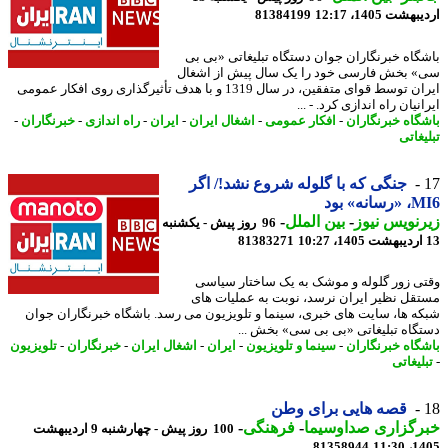
شت 1405، 12:17
81384199
گاه خبرنگاران جوان دستگاه تبلیغاتی «بی بی
 بخش فارسی خود را یک سال پیش از اشغال
ایران توسط قوای متفقین، در سال 1319 و با هدف تأثیرگذاری روی افکار عمومی
نیان راه اندازی کرد. - ...
گاه خبرنگاران
-
افکار عمومی
-
اشغال ایران
-
ایران
-
راه اندازی
-
خبرنگاران
-
غاتی
جنگی که با گلوله شروع نشد!/ اگر
نه» بود
نویس نیوز
-
بین الملل
-
96 روز پیش - یکشنبه
81383271
ی زور گلوله و موشک به یک ساختار سیاسی
قل نظیر ایران نرسد، نوبت به عملیات های
ه ها، سایت های خبری، سینما و تلویزیون می رسد. باشگاه خبرنگاران جوان
گاه تبلیغاتی «بی بی سی» بخش ...
گاه خبرنگاران
-
سینما و تلویزیون
-
ایران
-
اشغال ایران
-
خبرنگاران
-
تلویزیون
لیغاتی
قصه هایی برای وطن
رگزاری صداوسیما
-
فرهنگی
-
100 روز پیش - چهارشنبه 9 اردیبهشت
81358944
1405