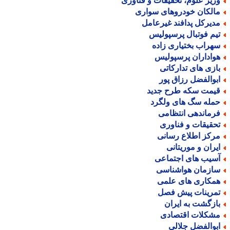
زیر علوم، تحقیقات و فناوری
الکان خودروهای سواری
دیرکل پدافند غیرعامل
یم فوتبال پرسپولیس
هراب بختیاری زاده
واداران پرسپولیس
ازی های تدارکاتی
بوالفضل رزاق پور
یمت سکه طرح جدید
مله سگ های ولگرد
رماندهی انتظامی
حقیقات و فناوری
رکز اطلاع رسانی
یران و موریتانی
سیب های اجتماعی
ازمان هواشناسی
مکاری های علمی
مرینات پیش فصل
ازگشت به ایران
شکلات اقتصادی
بوالفضل جلالی