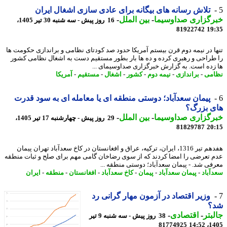
تلاش رسانه های بیگانه برای عادی سازی اشغال ایران
رگزاری صداوسیما
-
بین الملل
-
16 روز پیش - سه شنبه 30 تیر 1405،
81922742
19
ا در نیمه دوم قرن بیستم آمریکا حدود صد کودتای نظامی و براندازی حکومت ها
طراحی و رهبری کرده و ده ها بار بطور مستقیم دست به اشغال نظامی کشور
زده است. به گزارش خبرگزاری صداوسیمای ...
می
-
براندازی
-
نیمه دوم
-
کشور
-
اشغال
-
مستقیم
-
آمریکا
پیمان سعدآباد؛ دوستی منطقه ای یا معامله ای به سود قدرت
ی بزرگ؟
رگزاری صداوسیما
-
بین الملل
-
29 روز پیش - چهارشنبه 17 تیر 1405،
81829787
20
هفدهم تیر 1316، ایران، ترکیه، عراق و افغانستان در کاخ سعدآباد تهران پیمان
 تعرضی را امضا کردند که از سوی رضاخان گامی مهم برای صلح و ثبات منطقه
فی شد. - پیمان سعدآباد؛ دوستی منطقه ...
آباد
-
پیمان سعدآباد
-
پیمان
-
کاخ سعدآباد
-
افغانستان
-
منطقه
-
ایران
وزیر اقتصاد در آزمون مهار گرانی رد
؟
بتر
-
اقتصادی
-
38 روز پیش - سه شنبه 9 تیر
81774925
1405