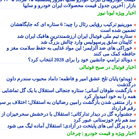
زار | آخرین جدول قیمت محصولات ایران خودرو و سایپا
بار ویژه
ایونا نیوز
مورینیو ترکیب رؤیایی رئال را چید؛ 6 ستاره ای که جایگاهشان
مین شده است
تاره تیم ملی فوتبال ایران ارزشمندترین هافبک ایران شد
اپیتان سابق پرسپولیس وارد چالش بزرگ شد
وراکی های ضد آلزایمر؛ این مواد غذایی به حفظ سلامت مغز و
فظه کمک می کنند
ونالد ترامپ جانشین خود را برای 2028 انتخاب کرد؟
بار فوتبال در صبح فوتبالی
ویدئو) پایان تلخ عشق امیر و فاطمه؛ داماد محبوب سندرم داون
گذشت
ازگشت طوفان آسانی؛ ستاره جنجالی استقلال با یک گل تماشایی
ه را به خود امیدوار کرد
از منتفی شدن بازگشت رامین رضائیان به استقلال؛ اختلاف بر سر
م قرارداد
شنواره گل در دیدار تدارکاتی؛ استقلال با درخشش سحرخیزان از
 هم نام خوزستانی عبور کرد
رد پرگل آبی های پایتخت در آزادی؛ استقلال آماده لیگ می شود
بار ویژه
و قیمت خودرو | چرخان