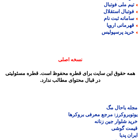
یم ملی فوتبال
وتبال استقلال
امانه ثبت نام
هرمانی اروپا
رید پرسپولیس
نسخه اصلی
مه حقوق این سایت برای قطره محفوظ است. قطره مسئولیتی
در قبال محتوای مطالب ندارد.
ه باحال مگ
وبروکرز: مرجع معرفی بروکرها
د شلوار جین زنانه
مت گوشی
ان پدیا