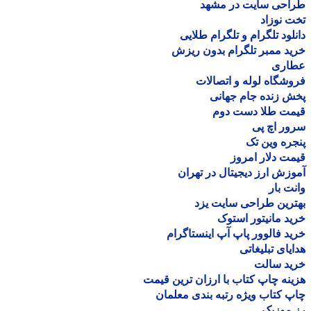
احی سایت در مشهد
 نوزاد
لود تلگرام و تلگرام طلایی
د ممبر تلگرام بدون ریزش
اری
شگاه لوله و اتصالات
 زنده جام جهانی
مت طلا دست دوم
ر اچ پی
ره وین تک
ت دلار امروز
زش ارز دیجیتال در تهران
ت بار
رین طراحی سایت یزد
د مانیتور استوک
د فالوور پاپ آپ اینستاگرام
یای تبلیغاتی
ید سالت
نه چاپ کتاب با ارزان ترین قیمت
 کتاب ویژه رتبه بندی معلمان
موزیک