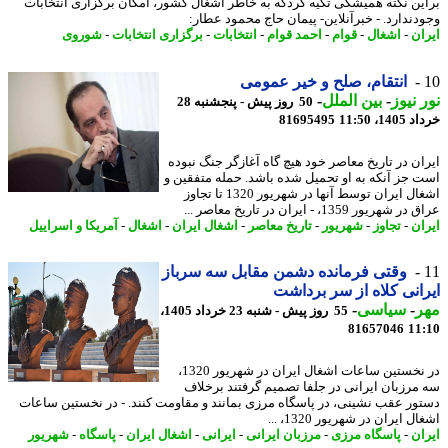
ین نکته همیشگی تکیه کردکه به خاطر اشغال کشور، امکان برگزاری انتخابات
دندارد. - خبرآنلاین- پیمان حاج محمود عطار:
ان
-
اشغال
-
قوام
-
احمد قوام
-
انتخابات
-
برگزاری انتخابات
-
شوروی
انتقام، صلح و خیر عمومی
 نیوز
-
بین الملل
-
50 روز پیش - پنجشنبه 28
14، 11:50
81695495
ان در تاریخ معاصر خود هیچ گاه آغازگر جنگ نبوده
 جز آنکه به او تحمیل شده باشد. حمله متفقین و
اشغال ایران توسط آنها در شهریور 1320 تا تجاوز
هریور 1359، - ایران در تاریخ معاصر ...
ان
-
تجاوز
-
شهریور
-
تاریخ معاصر
-
اشغال ایران
-
اشغال
-
آمریکا و اسراییل
وقتی فرمانده دشمن مقابل سه سرباز
انی کلاه از سر برداشت
ر
-
سیاسی
-
55 روز پیش - شنبه 23 خرداد 1405،
81657046
11
در نخستین ساعات اشغال ایران در شهریور 1320،
مرزبان ایرانی در جلفا تصمیم گرفتند برخلاف
ور عقب نشینی، در پاسگاه مرزی بمانند و مقاومت کنند. - در نخستین ساعات
ل ایران در شهریور 1320، ...
ان
-
پاسگاه مرزی
-
مرزبان ایرانی
-
ایرانی
-
اشغال ایران
-
پاسگاه
-
شهریور