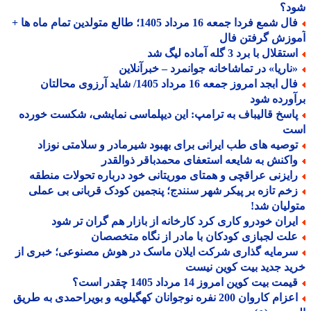
د؟
فال شمع فردا جمعه 16 مرداد 1405؛ طالع متولدین تمام ماه ها +
وزش گرفتن فال
تقلال با برد 3 گله آماده لیگ شد
ناریا» در تماشاخانه جوانمرد – خبرآنلاین
فال ابجد امروز جمعه 16 مرداد 1405/ شاید آرزوی محالتان
ورده شود
اسخ قالیباف به ترامپ: این دیپلماسی نمایشی، شکست خورده
ت
وصیه های طب ایرانی برای بهبود شیرمادر و سلامتی نوزاد
اکنش به شایعه استعفای محمدباقر ذوالقدر
ایزنی عراقچی و همتای موریتانی خود درباره تحولات منطقه
خم تازه بر پیکر شهر سنندج؛ پنجمین کودک قربانی بی عملی
لیان شد!
یران خودرو کاری کرد کارخانه از بازار هم گران تر شود
لت لجبازی کودکان با مادر از نگاه متخصصان
رمایه گذاری شرکت ایلان ماسک در هوش مصنوعی؛ خبری از
د جدید بیت کوین نیست
مت بیت کوین امروز 14 مرداد 1405 چقدر است؟
اعزام کاروان 200 نفره نوجوانان کهگیلویه و بویراحمدی به طریق