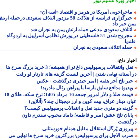
بار ویژه
تسنیم نیوز
اجراجویی آمریکا در هرمز و اقتصاد «آسه آن»
خبرگزاری فرانسه از هلاکت 58 مزدور ائتلاف سعودی درحمله ارتش
ن خبر داد
ئتلاف سعودی مدعی حمله ارتش یمن به نجران شد
مجروح شدن 51 فلسطینی در یورش نظامی اسراییل به اردوگاه
دیا
مله ائتلاف سعودی به نجران
ار داغ:
نقل وانتقالات پرسپولیس داغ تر از همیشه؛ 3 خرید بزرگ سرخ ها
آستانه نهایی شدن | آخرین لیست گزینه های تارتار لو رفت
بر تلخ آخر هفته | امیر حیدری درگذشت +عکس
یدیو| مدافع سابق بارسا با پیراهن رئال مادرید!
قیمت طلا و دلار امروز جمعه 16 مرداد 1405؛ نرخ سکه، طلای 18
ر، دینار عراق، بیت کوین و ارز دیجیتال چند؟ (آنلاین)
زینه دو متری جدید نقل و انتقالات پرسپولیس کیست؟
ایان تلخ عشق امیر و فاطمه؛ داماد محبوب سندرم داون
گذشت
یروزی پُرگل استقلال مقابل همنام خوزستانی
رب الاجل برای پرسپولیس/ بزرگترین خرید سرخ ها نهایی می