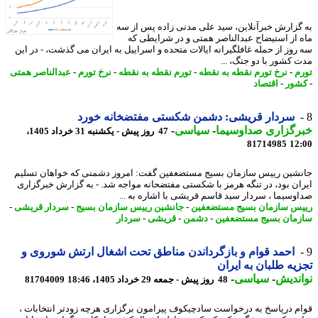
گزارش خبرآنلاین، سید علی مدنی زاده پس از سه
 از استیضاح عبدالناصر همتی و در شرایطی که
روز از حمله غافلگیرانه ایالات متحده و اسراییل به ایران می گذشت، - در این
 کشور با دو جنگ، ...
م
-
نرخ تورم نقطه به نقطه
-
تورم نقطه به نقطه
-
نرخ تورم
-
عبدالناصر همتی
ور
-
اقتصاد
سردار قریشی: دشمن شکستی مفتضخانه خورد
رگزاری صداوسیما
-
سیاسی
-
47 روز پیش - یکشنبه 31 خرداد 1405،
81714985
12
شین رییس سازمان بسیج مستضعفین گفت: امروز دشمنی که خواهان تسلیم
ان بود، در تنگه هرمز با شکستی مفتضحانه مواجه شد. - به گزارش خبرگزاری
وسیما ، سردار سید قاسم قریشی با اشاره به ...
س سازمان بسیج مستضعفین
-
جانشین رییس سازمان بسیج
-
سردار قریشی
-
مان بسیج مستضعفین
-
دشمن
-
قریشی
-
سردار
احمد قوام و بازگرداندن مناطق تحت اشغال ارتش شوروی و
یه طلبان به ایران
ندیش
-
سیاسی
-
48 روز پیش - جمعه 29 خرداد 1405، 18:46
81704009
م درپاسخ به درخواست سادچیکوف پیرامون برگزاری هرچه زودتر انتخابات ،