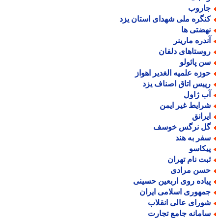
اروب
نگره ملی شهدای استان یزد
هضتی ها
ندره مارینر
وستاهای دلفان
ن پائولو
وزه علمیه الغدیر اهواز
ییس اتاق اصناف یزد
ب ژاول
رایط غیر ایمن
یرانق
ل نرگس خوسف
فر به هند
یکاسو
بت نام تهران
سن مرادی
یاده روی اربعین حسینی
مهوری اسلامی ایران
ورای عالی انقلاب
امانه جامع تجارت