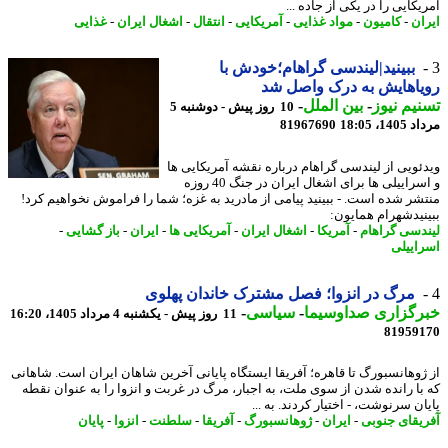
کایی را در یکی از جاده ...
ان
-
کامیون
-
مواد غذایی
-
آمریکایی
-
انتقال
-
اشغال ایران
-
غذایی
ببینید|لیندسی گراهام؛خودش با
اهایش به درک واصل شد
یم نیوز
-
بین الملل
-
10 روز پیش - دوشنبه 5
1، 18:05
81967690
ئویی از لیندسی گراهام درباره نقشه آمریکایی ها
و اسراییلی ها برای اشغال ایران در جنگ 40 روزه
شر شده است. - ببینید پیامی از مادرید به غزه؛ شما را فراموش نخواهیم کرد!
نیدشهرام همایون:
دسی گراهام
-
آمریکا
-
اشغال ایران
-
آمریکایی ها
-
ایران
-
باز گشایی
-
اییلی
مرگ در انزوا؛ فصل مشترک خاندان پهلوی
رگزاری صداوسیما
-
سیاسی
-
11 روز پیش - یکشنبه 4 مرداد 1405، 16:20
81959
ژوهانسبورگ تا قاهره؛ آفریقا ایستگاه پایانی آخرین شاهان ایران است. شاهانی
با رانده شدن از سوی ملت، به اجبار، مرگ در غربت و انزوا را به عنوان نقطه
ن سرنوشت، - اختیار کردند. به ...
یقای جنوبی
-
ایران
-
ژوهانسبورگ
-
آفریقا
-
سلطنت
-
انزوا
-
پایان