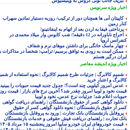
بریک جالب تونی کروس به وینیسیوس
بار ویژه
سرنویس
اپیتان آبی ها همچنان دور از ترکیب/ روزبه دستیار نمادین سهراب
ار زمین
رداختی فیفا به اردن بعد از اتهام به اینفانتینو!
اخراج ناباورانه در 12 دقیقه؛/ شب کابوس وار میلاد محمدی در
فرانس اروپا
هار ماسک خانگی برای داشتن موهای نرم و شفاف
مکن است به زودی به توافق برسیم/ ترامپ: شخصاً در مذاکرات با
ران درگیر هستم
بار ویژه
اندیشه معاصر
میم کالابرگ | جزئیات طرح شمیم کالابرگ | نحوه استفاده از شمیم
لابرگ و اعتبار خرید
دس امروز کیلویی چند است؟؛ جدول جدید قیمت حبوبات را ببینید /
مت نخود و لوبیا امروز چقدر شد؟ آخرین نرخ های بازار / قیمت روز
وبات اعلام شد؛ جزئیات نرخ عدس، نخود و لوبیا
انلود گواهی کسر از حقوق بازنشستگان | راهنمای دریافت گواهی
ر از حقوق بازنشستگان | نحوه دانلود گواهی کسر از حقوق
روفایل بازنشستگان بانک تجارت | ورود به پروفایل بازنشستگان
نک تجارت | راهنمای دریافت فیش حقوقی و خدمات بازنشستگان
قیمت خودروهای ایران خودرو سایپا امروز پنجشنبه ۱۵ مرداد ۱۴۰۵ |
قیمت خودروهای ایران خودرو سایپا امروز پنجشنبه ۱۵ مرداد ۱۴۰۵ در