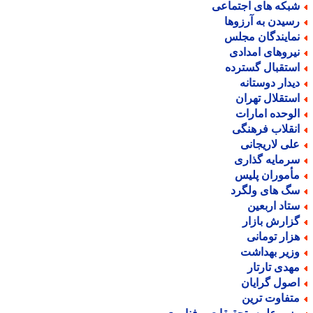
بکه های اجتماعی
سیدن به آرزوها
مایندگان مجلس
یروهای امدادی
ستقبال گسترده
یدار دوستانه
ستقلال تهران
لوحده امارات
نقلاب فرهنگی
لی لاریجانی
رمایه گذاری
أموران پلیس
گ های ولگرد
تاد اربعین
زارش بازار
زار تومانی
زیر بهداشت
هدی تارتار
صول گرایان
تفاوت ترین