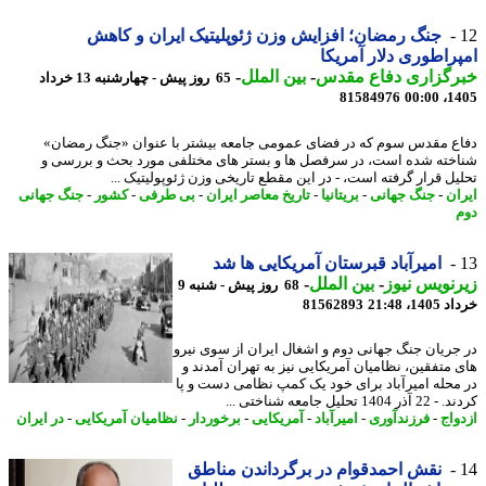
جنگ رمضان؛ افزایش وزن ژئوپلیتیک ایران و کاهش
راطوری دلار آمریکا
رگزاری دفاع مقدس
-
بین الملل
-
65 روز پیش - چهارشنبه 13 خرداد
81584976
1405
ع مقدس سوم که در فضای عمومی جامعه بیشتر با عنوان «جنگ رمضان»
خته شده است، در سرفصل ها و بستر های مختلفی مورد بحث و بررسی و
یل قرار گرفته است، - در این مقطع تاریخی وزن ژئوپولیتیک ...
ان
-
جنگ جهانی
-
بریتانیا
-
تاریخ معاصر ایران
-
بی طرفی
-
کشور
-
جنگ جهانی
امیرآباد قبرستان آمریکایی ها شد
نویس نیوز
-
بین الملل
-
68 روز پیش - شنبه 9
14، 21:48
81562893
جریان جنگ جهانی دوم و اشغال ایران از سوی نیرو
 متفقین، نظامیان آمریکایی نیز به تهران آمدند و
محله امیرآباد برای خود یک کمپ نظامی دست و پا
1404 تحلیل جامعه شناختی ...
واج
-
فرزندآوری
-
امیرآباد
-
آمریکایی
-
برخوردار
-
نظامیان آمریکایی
-
در ایران
نقش احمدقوام در برگرداندن مناطق