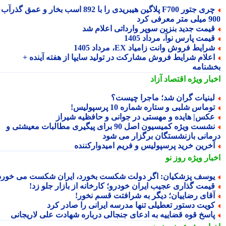
چری جتور F700 پلاگین هیبریدی را با 892 اسب بخار و عمق گذرآب
 معرفی کرد
یمت جدید بنزین سوپر وارداتی اعلام شد
یمت پارس نوآ، مرداد 1405
رایط فروش وانت زامیاد EX، مرداد 1405
علام شرایط فروش مشارکت در تولید سایپا از هفته آینده +
شنامه
بار ویژه
اقتصاد آزاد
بنیات گران شد؛ ماجرا چیست؟
وماس شلبی و ستاره شماره 10 پرسپولیس!
کس| هایده و مهستی در جوانی و حافظیه شیراز
نشست ویژه کمیسیون اصل 90 برای پیگیری مطالبات معیشتی و
مانی بازنشستگان برگزار می شود
خرین خرید پرسپولیس و فریم امیدوارکننده
بار ویژه
روز نو
وسف پزشکیان: اگر دولت شکست بخورد، ایران شکست می خورد
یمت گذاری عجیب ایران خودرو؛ کارخانه از بازار جلو زد!
قای رضاییان؛ دیگر به شرافتت قسم نخور!
ویت دستور تعطیلی تنها مدرسه ایرانی را صادر کرد
اسخ قوه قضاییه به ادعای جنجالی درباره شهادت علی لاریجانی