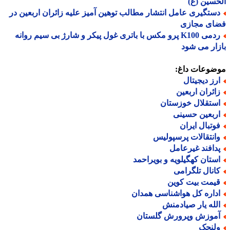
سین (ع)
ستگیری عامل انتشار مطالب توهین آمیز علیه زائران اربعین در
ای مجازی
ردمی K100 پرو مکس با باتری غول پیکر و شارژ بی سیم روانه
ار می شود
ضوعات داغ:
رز دیجیتال
ائران اربعین
ستقلال خوزستان
ربعین حسینی
وتبال ایران
انتقالات پرسپولیس
دافند غیرعامل
ستان کهگیلویه و بویراحمد
انال تلگرامی
یمت بیت کوین
داره کل هواشناسی همدان
لله یار صیادمنش
موزش وپرورش گلستان
لنجک