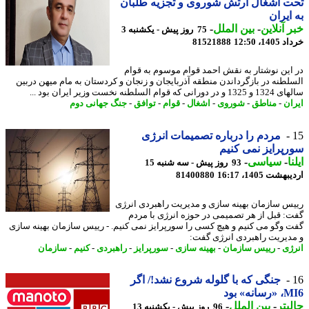
 اشغال ارتش شوروی و تجزیه طلبان
ایران
 آنلاین
-
بین الملل
-
75 روز پیش - یکشنبه 3
14، 12:50
81521888
این نوشتار به نقش احمد قوام موسوم به قوام
لطنه در بازگرداندن منطقه آذربایجان و زنجان و کردستان به مام میهن دربین
انی که قوام السلطنه نخست وزیر ایران بود ...
ان
-
مناطق
-
شوروی
-
اشغال
-
قوام
-
توافق
-
جنگ جهانی دوم
مردم را درباره تصمیمات انرژی
پرایز نمی کنیم
ا
-
سیاسی
-
93 روز پیش - سه شنبه 15
شت 1405، 16:17
81400880
س سازمان بهینه سازی و مدیریت راهبردی انرژی
: قبل از هر تصمیمی در حوزه انرژی با مردم
 وگو می کنیم و هیچ کسی را سورپرایز نمی کنیم. - رییس سازمان بهینه سازی
دیریت راهبردی انرژی گفت:
ژی
-
رییس سازمان
-
بهینه سازی
-
سورپرایز
-
راهبردی
-
کنیم
-
سازمان
جنگی که با گلوله شروع نشد!/ اگر
نه» بود
بتر
-
بین الملل
-
96 روز پیش - یکشنبه 13