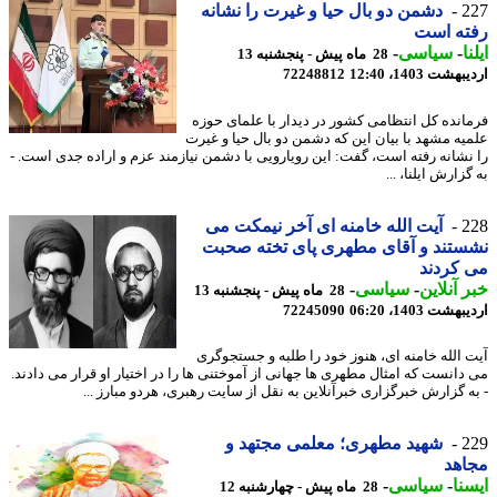
2
دشمن دو بال حیا و غیرت را نشانه
ته است
ا
-
سیاسی
-
28 ماه پیش - پنجشنبه 13
شت 1403، 12:40
72248812
انده کل انتظامی کشور در دیدار با علمای حوزه
یه مشهد با بیان این که دشمن دو بال حیا و غیرت
نشانه رفته است، گفت: این رویارویی با دشمن نیازمند عزم و اراده جدی است. -
زارش ایلنا، ...
2
آیت الله خامنه ای آخر نیمکت می
تند و آقای مطهری پای تخته صحبت
کردند
 آنلاین
-
سیاسی
-
28 ماه پیش - پنجشنبه 13
شت 1403، 06:20
72245090
 الله خامنه ای، هنوز خود را طلبه و جستجوگری
دانست که امثال مطهری ها جهانی از آموختنی ها را در اختیار او قرار می دادند.
ه گزارش خبرگزاری خبرآنلاین به نقل از سایت رهبری، هردو مبارز ...
2
شهید مطهری؛ معلمی مجتهد و
اهد
نا
-
سیاسی
-
28 ماه پیش - چهارشنبه 12