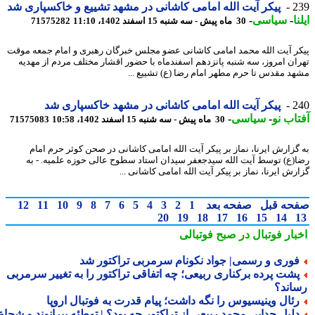
2
پیکر آیت الله امامی کاشانی در مشهد تشییع و خاکسپاری شد
ا
-
سیاسی
-
30 ماه پیش - سه شنبه 15 اسفند 1402، 11:10
71575282
ر آیت الله محمد امامی کاشانی عضو مجلس خبرگان رهبری و امام جمعه موقت
ان امروز، سه شنبه پانزدهم اسفندماه با حضور اقشار مختلف مردم از مهدیه
د مقدس تا حرم مطهر امام رضا (ع) تشییع ...
2
پیکر آیت الله امامی کاشانی در مشهد خاکسپاری شد
اب نو
-
سیاسی
-
30 ماه پیش - سه شنبه 15 اسفند 1402، 10:58
71575083
گزارش ایرنا، نماز بر پیکر آیت الله امامی کاشانی در صحن کوثر حرم امام
(ع) توسط آیت الله سیدجعفر سیدان استاد سطوح عالی حوزه علمیه. - به
ش ایرنا، نماز بر پیکر آیت الله امامی کاشانی ...
حه قبل
صفحه بعد
1
2
3
4
5
6
7
8
9
10
11
12
20
19
18
17
16
15
14
بار فوتبال در صبح فوتبالی
وری و رسمی| جواد نکونام سرمربی تراکتور شد
شت پرده برکناری ربیعی؛ چه اتفاقی تراکتور را به تغییر سرمربی
اند؟
ئال وینیسیوس را نگه داشت؛ پیام قدرت به فوتبال اروپا
لیل جدایی محمد ربیعی از تراکتور چه بود؟ | توطئه بیرانوند و شجاع