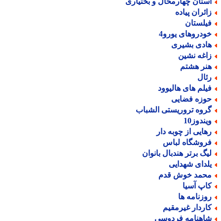
ستان چهارمحال و بختیاری
ائران پیاده
یلستان
ودروهای یورو4
ادی بشیری
اغه نشین
نر هشتم
ئال
یلم های هالیوود
وزه فضایی
روه تروریستی الشباب
یندوز10
هایی از چوبه دار
روشگاه لباس
یگ برتر هندبال بانوان
لدای شهدایی
حمد خوش قدم
اپ آسیا
وزنامه ها
اردار غیرمقیم
اهنامه فردوسی