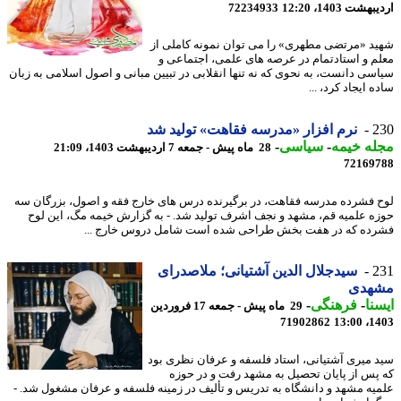
شت 1403، 12:20
72234933
د «مرتضی مطهری» را می توان نمونه کاملی از
م و استادتمام در عرصه های علمی، اجتماعی و
سی دانست، به نحوی که نه تنها انقلابی در تبیین مبانی و اصول اسلامی به زبان
 ایجاد کرد، ...
2
نرم افزار «مدرسه فقاهت» تولید شد
ه خیمه
-
سیاسی
-
28 ماه پیش - جمعه 7 اردیبهشت 1403، 21:09
72169
 فشرده مدرسه فقاهت، در برگیرنده درس های خارج فقه و اصول، بزرگان سه
ه علمیه قم، مشهد و نجف اشرف تولید شد. - به گزارش خیمه مگ، این لوح
ده که در هفت بخش طراحی شده است شامل دروس خارج ...
2
سیدجلال الدین آشتیانی؛ ملاصدرای
هدی
نا
-
فرهنگی
-
29 ماه پیش - جمعه 17 فروردین
71902862
1403
 میری آشتیانی، استاد فلسفه و عرفان نظری بود
پس از پایان تحصیل به مشهد رفت و در حوزه
یه مشهد و دانشگاه به تدریس و تألیف در زمینه فلسفه و عرفان مشغول شد. -