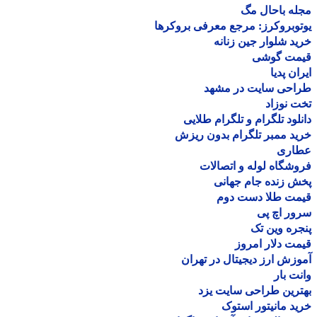
ه باحال مگ
وبروکرز: مرجع معرفی بروکرها
د شلوار جین زنانه
مت گوشی
ان پدیا
احی سایت در مشهد
 نوزاد
لود تلگرام و تلگرام طلایی
د ممبر تلگرام بدون ریزش
اری
شگاه لوله و اتصالات
 زنده جام جهانی
مت طلا دست دوم
ر اچ پی
ره وین تک
ت دلار امروز
زش ارز دیجیتال در تهران
ت بار
رین طراحی سایت یزد
د مانیتور استوک