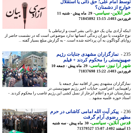
ط امام علی؛ حق ذاتی یا استقلال
رج از دشمنان؟
 آنلاین
-
سیاسی
-
29 ماه پیش - شنبه 11
 1403، 15:15
71845892
که آزادی بیان یک حق ذاتی بشر است و ارتباطی با
 حکومت یا دوران زندگی انسانها ندارد موضوعی است که در نشست حاضر از
یای گوناگون به آن پرداخته شده است. - به گزارش مبلغ بسیار گفته ...
2
نمازگزاران مشهدی جنایات رژیم
ونیستی را محکوم کردند + فیلم
 آرا نیوز
-
سیاسی
-
29 ماه پیش - جمعه 10
 1403، 15:22
71837698
زگزاران مشهدی پس از اقامه نماز جمعه با
پیمایی اعتراضی، جنایات اخیر رژیم صهونیستی در
ارستان غزه و اعلام انزجار از نسل کشی این رژیم غاصب را محکوم کردند. -
اد حوزه علمیه مشهد ...
2
پیکر آیت الله امامی کاشانی در حرم
هر رضوی آرام گرفت
 آنلاین
-
سیاسی
-
30 ماه پیش - سه شنبه
71579527