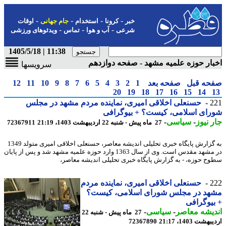
-
-
-
-
خبر
کرونا
استخدام
جام جهانی
اوقات
-
-
-
شرعی
آب و هوا
تماس
ویدئوهای ورزشی
11:38 | 1405/5/18
ار حوزه علمیه مشهد - صفحه دوازدهم
سرویسها
حه قبل
صفحه بعد
1
2
3
4
5
6
7
8
9
10
11
12
20
19
18
17
16
15
14
2
حسنعلی اخلاقی امیری، نماینده مردم مشهد در مجلس
ای اسلامی، کیست؟ + بیوگرافی
 نیوز
-
سیاسی
-
27 ماه پیش - شنبه 22 اردیبهشت 1403، 21:19
72367911
به گزارش پایگاه خبری تحلیلی اندیشه معاصر، حسنعلی اخلاقی امیری متولد 1349
در مشهد مقدس است. وی از سال 1363 وارد حوزه علمیه مشهد شد و پس از پایان
ح حوزه، - به گزارش پایگاه خبری تحلیلی اندیشه معاصر،
2
حسنعلی اخلاقی امیری، نماینده مردم
هد در مجلس شورای اسلامی، کیست؟
یوگرافی
یشه معاصر
-
سیاسی
-
27 ماه پیش - شنبه 22
شت 1403، 21:17
72367890