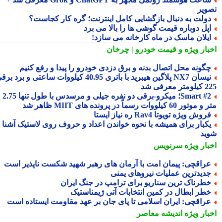
ویر
ولت به دنبال بازگشایی کامل اینترنت؛ گره کار کجاست؟
پل دوباره قیمت گوشی ها را بالا می برد
یلان ماسک در ماه کارخانه می سازد!
بار ویژه
و قیمت خودرو | چرخان
گونه محل اتصال بدنه و برق دزدی خودرو را پیدا و رفع کنیم
نیسان NX7 پلاگین هیبرید با باتری 40.95 کیلووات ساعتی و برد برقی
 معرفی شد
Smart #2؛ میکرو-برقی دو نفره جیلی و مرسدس با طول تنها 2.75
ور 60 کیلووات رسماً در پرونده های MIIT ظاهر شد
روش ویژه تویوتا Rav4 ره نیاز ایستا
کبار برای همیشه با نحوه خواندن اعداد و حروف روی لاستیک آشنا
ید
بار ویژه
سرنویس
راقچی: پیمان امت با آرمان های رهبر شهید شکست ناپذیر است
دیدترین عملیات نیروهای یمنی
طرناک ترین سناریو برای ترامپ در جنگ ایران
طر ابطال در کمین انتخابات آتی ژیمناستیک
راقچی: ایران اسلامی تا پای جان بر عهد مقاومت ایستاده است
بار ویژه
اندیشه معاصر