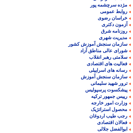
ژده سرچشمه پور
وابط عمومی
راسان رضوی
زمون دکتری
وزنامه شرق
دیریت شهری
ازمان سنجش آموزش کشور
ورای عالی مناطق آزاد
لامتی رهبر انقلاب
عالیت های اقتصادی
سانه های اسراییلی
ازمان سنجش آموزش
رور شهید سلیمانی
یشکسوت پرسپولیس
ییس جمهور ترکیه
زارت امور خارجه
حصول استراتژیک
جب طیب اردوغان
عالان اقتصادی
بوالفضل جلالی