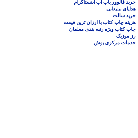
د فالوور پاپ آپ اینستاگرام
یای تبلیغاتی
ید سالت
نه چاپ کتاب با ارزان ترین قیمت
 کتاب ویژه رتبه بندی معلمان
موزیک
مات مرکزی بوش