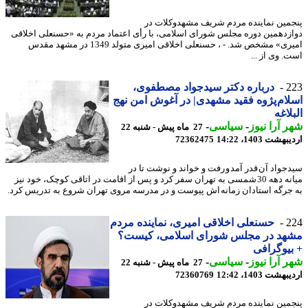
مین نماینده مردم شریف مشهدوکلات در
زدهمین دوره مجلس شورای اسلامی، با رأی اعتماد مردم به «حسنعلی اخلاقی
امیری» مشخص شد. - ، حسنعلی اخلاقی امیری متولد 1349 در مشهد مقدس
. وی از ...
2
درباره دکتر سیدجواد مصطفوی،
ام پژوه فقید مشهدی| در آغوش امن نهج
لاغه
 آرا نیوز
-
سیاسی
-
27 ماه پیش - شنبه 22
شت 1403، 14:22
72362475
جواد آن قدر آمد و رفت و خواند و نوشت تا در
میانه دهه 30 شمسی به تهران سفر کرد و پس از اقامت در اتاقی کوچک، خود نیز
جرگه استادان زمانه اش پیوست و در مدرسه مروی تهران شروع به تدریس کرد.
2
حسنعلی اخلاقی امیری، نماینده مردم
هد در مجلس شورای اسلامی، کیست؟
یوگرافی
 آرا نیوز
-
سیاسی
-
27 ماه پیش - شنبه 22
شت 1403، 12:42
72360769
مین نماینده مردم شریف مشهدوکلات در