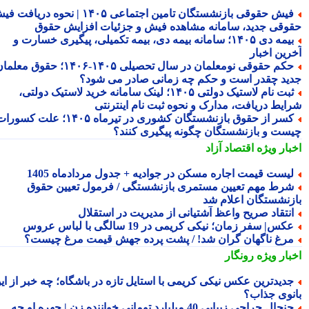
فیش حقوقی بازنشستگان تامین اجتماعی ۱۴۰۵ | نحوه دریافت فیش
وقی جدید، سامانه مشاهده فیش و جزئیات افزایش حقوق
بیمه دی ۱۴۰۵؛ سامانه بیمه دی، بیمه تکمیلی، پیگیری خسارت و
رین اخبار
حکم حقوقی نومعلمان در سال تحصیلی ۱۴۰۵-۱۴۰۶؛ حقوق معلمان
ید چقدر است و حکم چه زمانی صادر می شود؟
ثبت نام لاستیک دولتی ۱۴۰۵؛ لینک سامانه خرید لاستیک دولتی،
ایط دریافت، مدارک و نحوه ثبت نام اینترنتی
کسر از حقوق بازنشستگان کشوری در تیرماه ۱۴۰۵؛ علت کسورات
ست و بازنشستگان چگونه پیگیری کنند؟
بار ویژه
اقتصاد آزاد
یست قیمت اجاره مسکن در جوادیه + جدول مردادماه 1405
رط مهم تعیین مستمری بازنشستگی / فرمول تعیین حقوق
زنشستگان اعلام شد
نتقاد صریح واعظ آشتیانی از مدیریت در استقلال
کس| سفر زمان؛ نیکی کریمی در 19 سالگی با لباس عروس
رغ ناگهان گران شد! / پشت پرده جهش قیمت مرغ چیست؟
بار ویژه
رونگار
دیدترین عکس نیکی کریمی با استایل تازه در باشگاه؛ چه خبر از این
نوی جذاب؟
جنجال جراحی زیبایی 40 میلیارد تومانی خواننده زن | چهره او چه