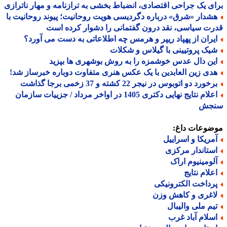
ی یک جراحی اقتصادی، انضباط بخشی به ترازنامه و مهار ناترازی
شدار «شرق» درباره دگردیسی هویت روحانیت؛ پیوند روحانیت با
ت سیاسی، نقد درون گفتمانی را دشوار کرده است
یران از پهپاد ریپر و هرمس چه اطلاعاتی به دست می آورد؟
یک پروتیینی با گیلاس و شکلات
ین دال عدس خوشمزه را به روش بوشهری ها بپزید
دی زین العابدین با یک عکس هنری متفاوت دوباره خبرساز شد!
خورد دو اتوبوس در نیجر 22 کشته و 37 زخمی برجا گذاشت
اعلام نتایج نهایی دکتری 1405 در اواخر مرداد / جزییات سازمان
جش
ضوعات داغ:
مریکا و اسراییل
ستاندار مرکزی
لومینیوم اراک
علام نتایج
رداخت الکترونیکی
اغری و کاهش وزن
یم ملی والیبال
سلام آباد غرب