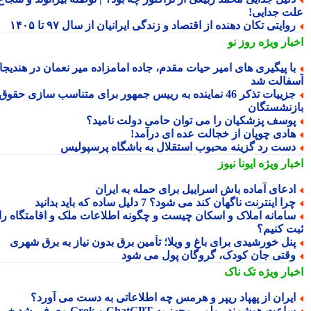
ت جدایی!
وایتی تکان دهنده از اقتصاد و زندگی ایرانیان از سال ۹۷ تا ۱۴۰۵
بار ویژه
روز نو
ا پیگیری های امیر حیات مقدم، جاده امامزاده میر نعمان در هندیجان
فالت شد
جزییات تذکر 46 نماینده به رییس جمهور برای متناسب سازی حقوق
زنشستگان
وسف پزشکیان را می توان حامی دولت نامید؟
ادی چوپان از خجالت عده ای درآمد!
ست رد گزینه محبوب استقلال به باشگاه پرسپولیس
بار ویژه
ایونا نیوز
دعای آماده باش اسراییل برای حمله به ایران
را اینترنت ناگهان کند می شود؟ 7 دلیل ساده که باید بدانید
امانه املاک و اسکان چیست و چگونه اطلاعات ملک و اقامتگاه را
ت کنیم؟
نل خورشیدی برای باغ و ویلا؛ تأمین برق بدون نیاز به برق شهری
قتی جان کودک، گروگان پول می شود
بار ویژه
تک ناک
یران از پهپاد ریپر و هرمس چه اطلاعاتی به دست می آورد؟
ساعت هوشمند رولمی مجهز به ChatGPT و Grok معرفی شد +