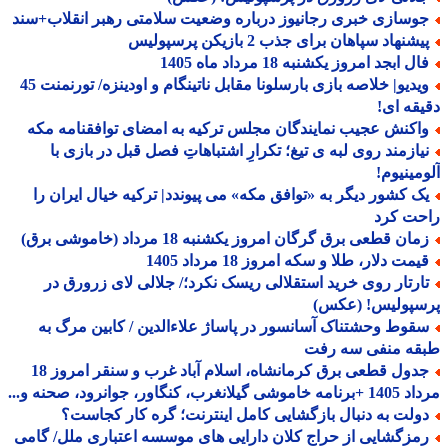
وسازی خبری رجانیوز درباره وضعیت سلامتی رهبر انقلاب+سند
شنهاد سپاهان برای جذب 2 بازیکن پرسپولیس
ل ابجد امروز یکشنبه 18 مرداد ماه 1405
ویدیو| خلاصه بازی بارسلونا مقابل ناتینگام و اودینزه/ تورنمنت 45
قه ای!
اکنش عجیب نمایندگان مجلس ترکیه به امضای توافقنامه مکه
یازمند روی لبه ی تیغ؛ تکرارِ اشتباهاتِ فصل قبل در بازی با
مینیوم!
ک کشور دیگر به «توافق مکه» می پیوندد| ترکیه خیال ایران را
حت کرد
ان قطعی برق گرگان امروز یکشنبه 18 مرداد (خاموشی برق)
مت دلار، طلا و سکه امروز 18 مرداد 1405
ارتار روی خرید استقلالی ریسک نکرد؛/ جلالی لای زرورق در
سپولیس! (عکس)
قوط وحشتناک آسانسور در پاساژ علاءالدین / کابین مرگ به
قه منفی سه رفت
جدول قطعی برق کرمانشاه، اسلام آباد غرب و سنقر امروز 18
 گیلانغرب، کنگاور، جوانرود، صحنه و...
ولت به دنبال بازگشایی کامل اینترنت؛ گره کار کجاست؟
مزگشایی از حراج کلان دارایی های موسسه اعتباری ملل/ گامی