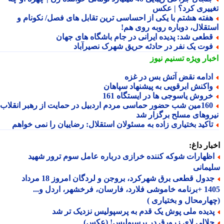
ییری کرد؟ | عکس
فته هشتم با یکی از احساسی ترین تقابل های فصل/ نکونام و
تقلال، دوباره روبه روی هم!
طعی شد: پدیده ایرانی در جام باشگاه های جهان
وت یک نفر در حادثه حریق شهرک نصیرآباد
بار ویژه
تسنیم نیوز
دامه نقض آتش بس در غزه
اکنش ابرقویی به پیشنهاد سپاهان
روش یاسوجی ها در ایستگاه 161
160مین شب حضور حماسی مردم اردبیل در حمایت از رهبر انقلاب و
روهای مسلح برگزار شد
اکید بختیاری زاده به مسئولان استقلال: رضاییان را نمی خواهم
ار داغ:
ظهارات شوکه کننده خرازی درباره عامل سوم ترور شهید
مانی
جدول قطعی برق شهرکرد، بروجن و لردگان امروز 18 مرداد
1405 +برنامه خاموشی فلارد، فارسان، فرخشهر، اردل و...
ارمحال و بختیاری )
دیده ملی پوش یک قدم به پرسپولیس نزدیک تر شد
لالی لای زرورق در پرسپولیس! (عکس)