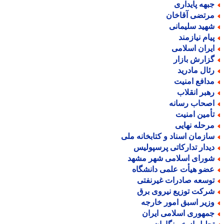
بهه پایداری
رتضی آقاخان
هید سلیمانی
یام نیازمند
یران اسلامی
زارش بازار
ئال مادرید
دافع امنیت
هبر انقلاب
صحاب رسانه
أمین امنیت
رحله نهایی
ازمان اسناد و کتابخانه ملی
یدار تدارکاتی پرسپولیس
ورای اسلامی شهر مشهد
ضو هیأت علمی دانشگاه
وسعه صادرات غیرنفتی
رکت توزیع نیروی برق
زیر اسبق امور خارجه
مهوری اسلامی ایران