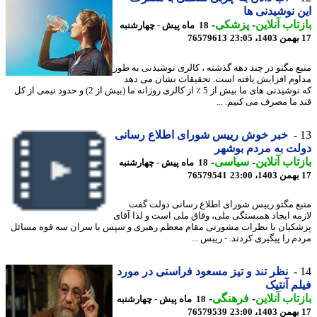
 نوشیدنی ها
تاب آنلاین
-
پزشکی
-
18 ماه پیش - چهارشنبه
76579613
ع مگتو در چند دهه گذشته ، کالری نوشیدنی به طور
وم افزایش یافته است. تحقیقات نشان می دهد
که نوشیدنی های ما بیش از 5 ٪ از کالری روزانه ما (بیش از 2) و حدود نیمی از کل
 ما مصرف می کنیم. ...
خبر خوش رییس شورای اطلاع رسانی
ت به مردم بوشهر
تاب آنلاین
-
سیاسی
-
18 ماه پیش - چهارشنبه
76579541
ع مگتو رییس شورای اطلاع رسانی دولت گفت
مه ایجاد همبستگی ملی، وفاق ملی است و لذا آقای
کیان با نظرات مشورتی مقام معظم رهبری و سپس با سران سه قوه مسائل
 را پیگیری کردند. - رییس ...
نظر تند و تیز مسعود فراستی در مورد
م آنتیک
تاب آنلاین
-
فرهنگی
-
18 ماه پیش - چهارشنبه
76579539