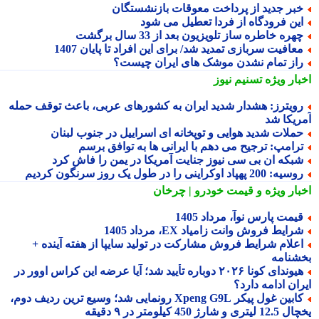
بر جدید از پرداخت معوقات بازنشستگان
ین فرودگاه از فردا تعطیل می شود
هره خاطره ساز تلویزیون بعد از 33 سال برگشت
عافیت سربازی تمدید شد/ برای این افراد تا پایان 1407
از تمام نشدن موشک های ایران چیست؟
بار ویژه
تسنیم نیوز
ویترز: هشدار شدید ایران به کشورهای عربی، باعث توقف حمله
ریکا شد
ملات شدید هوایی و توپخانه ای اسراییل در جنوب لبنان
رامپ: ترجیح می دهم با ایرانی ها به توافق برسم
بکه ان بی سی نیوز جنایت آمریکا در یمن را فاش کرد
یه: 200 پهپاد اوکراینی را در طول یک روز سرنگون کردیم
بار ویژه
و قیمت خودرو | چرخان
یمت پارس نوآ، مرداد 1405
رایط فروش وانت زامیاد EX، مرداد 1405
علام شرایط فروش مشارکت در تولید سایپا از هفته آینده +
شنامه
هیوندای کونا ۲۰۲۶ دوباره تأیید شد؛ آیا عرضه این کراس اوور در
ان ادامه دارد؟
کابین غول پیکر Xpeng G9L رونمایی شد؛ وسیع ترین ردیف دوم،
ری و شارژ 450 کیلومتر در ۹ دقیقه