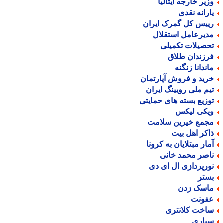
زیر خارجه ایتالیا
ارانه نقدی
ییس کل گمرک ایران
دیرعامل استقلال
حصیلات تکمیلی
رزندان طلاق
اندانا زنگنه
رید و فروش آپارتمان
یم ملی رویینگ ایران
وزیع بسته های حمایتی
یکی لیکس
جمع خیرین سلامت
اکر اهل بیت
مار مبتلایان به کرونا
اصر محمد خانی
ورپردازی ال ای دی
ستر
اسک زدن
فونت
اخت کلانتری
یاری