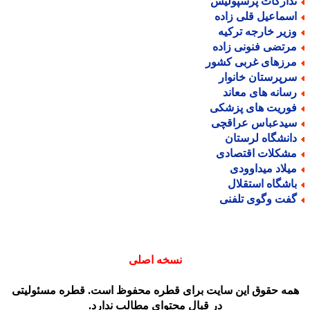
دارکات پرسپولیس
سماعیل قلی زاده
زیر خارجه ترکیه
رتضی فنونی زاده
رزهای غربی کشور
رپرستان خانوار
سانه های معاند
وریت های پزشکی
یدعباس عراقچی
انشگاه لرستان
شکلات اقتصادی
یلاد میداوودی
اشگاه استقلال
فت وگوی تلفنی
نسخه اصلی
مه حقوق این سایت برای قطره محفوظ است. قطره مسئولیتی
در قبال محتوای مطالب ندارد.