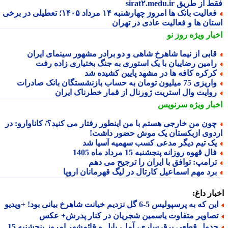
از طریق sirat۲.medu.ir
فعالیت بانک ها امروز چهارشنبه ۱۴ مرداد ۱۴۰۵؛ تعطیلی در برخی
تان ها و فعالیت عادی در تهران
بار ویژه
روز نو
ابی از نیما شاهرخ شاهی و دو برادر مشهور سینمای ایران
امین رضاییان با یک استوری به جنگ بختیاری زاده رفت
رکره کافه ها در مشهد پایین کشیده شد
یزی 75 میلیون تومان به حساب بازنشستگان بانک صادرات
وایت وال استریت ژورنال از قمار خطرناک ایران
بار ویژه
سرنویس
ون من خارجی هستم با من اینطور رفتار می کنید؟/ کاناوارو: در
دوی ازبکستان یک موش حضور داشت!
ک تیم دیگر مدعی کسب سهمیه آسیا شد
ال قهوه روزانه پنجشنبه 15 مرداد ماه 1405
رامپ: توافق با ایران را ترجیح می دهم
رد مهم اسماعیل کارتال در لیگ قهرمانان اروپا
ار داغ:
 که به پرسپولیس 5-6 گل نزدیم خیانت شاهرخ بیانی بود! +ویدیو
صاویر متفاوت یاسمین شجریان در کنار پدرش+ عکس
جدول قطعی برق ساری، آمل، بابل و قائمشهر امروز پنجشنبه 15