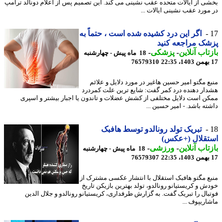
ی از ایالات متحده عقب نشینی می کند. این تصمیم پس از اعلام دونالد ترامپ
مورد عقب نشینی ایالات ...
اگر این درد کشیده شده است ، حتماً به
ک مراجعه کنید
تاب آنلاین
-
پزشکی
-
18 ماه پیش - چهارشنبه
76579310
ع مگتو امیر حسین هاغیر در مورد دلایل و علائم
ار دهنده درد کمر گفت: شایع ترین علت کمردرد
ن است دلایل مختلفی از کشش عضلات و تاندون یا اجبار بیشتر و اسپری
ته باشد. - امیر حسین ...
تبریک تولد رونالدو توسط هافبک
تقلال (+عکس)
تاب آنلاین
-
ورزشی
-
18 ماه پیش - چهارشنبه
76579307
ع مگتو هافبک استقلال با انتشار عکسی مشترک از
ش و کریستیانو رونالدو، تولد بهترین بازیکن تاریخ
بال را تبریک گفت. به گزارش طرفداری، کریستیانو رونالدو و جلال الدین
اریپوف ...