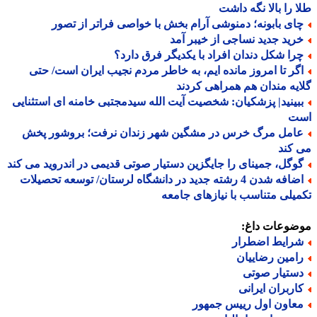
 را بالا نگه داشت
ای بابونه؛ دمنوشی آرام بخش با خواصی فراتر از تصور
رید جدید نساجی از خیبر آمد
را شکل دندان افراد با یکدیگر فرق دارد؟
گر تا امروز مانده ایم، به خاطر مردم نجیب ایران است/ حتی
یه مندان هم همراهی کردند
بینید| پزشکیان: شخصیت آیت الله سیدمجتبی خامنه ای استثنایی
ت
امل مرگ خرس در مشگین شهر زندان نرفت؛ بروشور پخش
کند
وگل، جمینای را جایگزین دستیار صوتی قدیمی در اندروید می کند
اضافه شدن 4 رشته جدید در دانشگاه لرستان/ توسعه تحصیلات
یلی متناسب با نیازهای جامعه
ضوعات داغ:
رایط اضطرار
امین رضاییان
ستیار صوتی
اربران ایرانی
عاون اول رییس جمهور