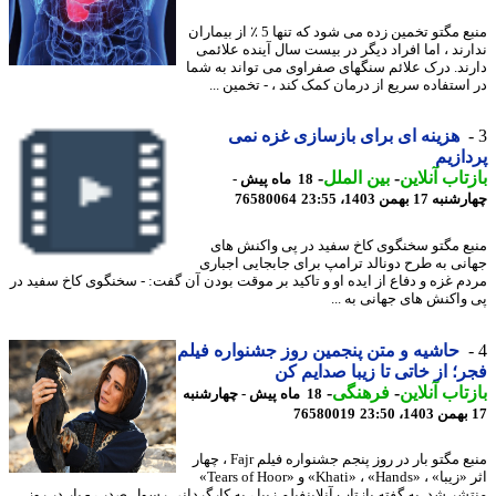
منبع مگتو تخمین زده می شود که تنها 5 ٪ از بیماران
رند ، اما افراد دیگر در بیست سال آینده علائمی
ند. درک علائم سنگهای صفراوی می تواند به شما
استفاده سریع از درمان کمک کند ، - تخمین ...
هزینه ای برای بازسازی غزه نمی
ازیم
تاب آنلاین
-
بین الملل
-
18 ماه پیش -
17 بهمن 1403، 23:55
76580064
ع مگتو سخنگوی کاخ سفید در پی واکنش های
نی به طرح دونالد ترامپ برای جابجایی اجباری
م غزه و دفاع از ایده او و تاکید بر موقت بودن آن گفت: - سخنگوی کاخ سفید در
واکنش های جهانی به ...
حاشیه و متن پنجمین روز جشنواره فیلم
؛ از خاتی تا زیبا صدایم کن
تاب آنلاین
-
فرهنگی
-
18 ماه پیش - چهارشنبه
76580019
منبع مگتو بار در روز پنجم جشنواره فیلم Fajr ، چهار
اثر «زیبا» ، «Khati» ، «Hands» و «Tears of Hoor»
ر شد. به گفته بازتاب آنلاینفیلم زیبا ، به کارگردانی رسول صدر ، - بار در روز