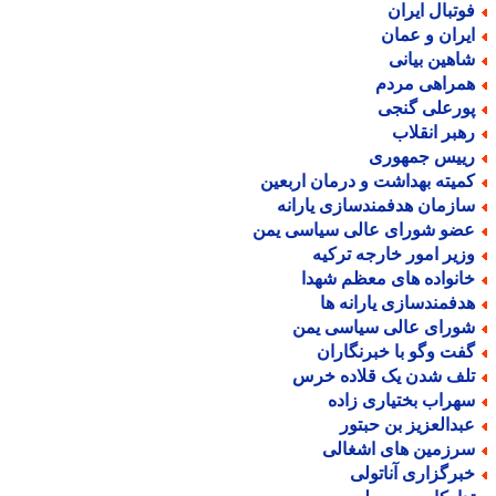
وتبال ایران
یران و عمان
اهین بیانی
مراهی مردم
ورعلی گنجی
هبر انقلاب
ییس جمهوری
میته بهداشت و درمان اربعین
ازمان هدفمندسازی یارانه
ضو شورای عالی سیاسی یمن
زیر امور خارجه ترکیه
انواده های معظم شهدا
دفمندسازی یارانه ها
ورای عالی سیاسی یمن
فت وگو با خبرنگاران
لف شدن یک قلاده خرس
هراب بختیاری زاده
بدالعزیز بن حبتور
رزمین های اشغالی
برگزاری آناتولی