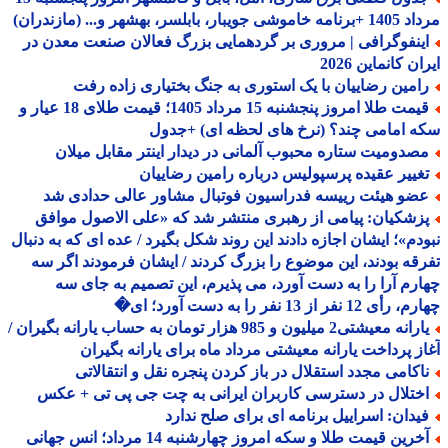
جویبار، بابلسر، بهشهر و... (مازندران)
ینفوگرافی | مروری بر گردهمایی بزرگ فعالان صنعت معدن در
ن کانماین 2026
امین رضاییان با یک استوری به جنگ بختیاری زاده رفت
قیمت طلا امروز پنجشنبه 15 مرداد 1405؛ قیمت طلای 18 عیار و
 امامی چند؟ (نرخ های لحظه ای) +جدول
صدومیت ستاره محبوب آلمانی در دیدار اینتر مقابل میلان
غییر عقیده پرسپولیس درباره رامین رضاییان
ضو هیئت رییسه فدراسیون فوتبال مشاور عالی حدادی شد
زشکیان: پیامی از رهبری منتشر شد که «علی الاصول موافق
دم»؛ ایشان اجازه دادند این روند شکل بگیرد / عده ای که به دنبال
قه بودند، این موضوع را بزرگ کردند / ایشان فرمودند اگر سه
رم آرا را به دست آورد، می پذیرم، این تصمیم به جای سه
 12 نفر از 13 نفر را به دست آورد؛ ای�
یارانه معیشتی2 میلیون و 985 هزار تومان به حساب یارانه بگیران /
ز پرداخت یارانه معیشتی مرداد ماه برای یارانه بگیران
اکامی مجدد استقلال در باز کردن پنجره نقل و انتقالاتی
ختلال در دسترسی کاربران ایرانی به چت جی پی تی + عکس
یدان: اسراییل برنامه ای برای صلح ندارد
آخرین قیمت طلا و سکه امروز چهارشنبه 14 مرداد؛ انس جهانی