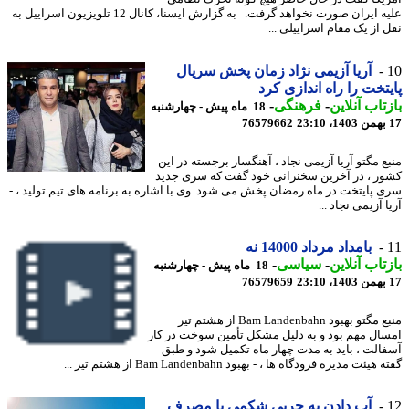
علیه ایران صورت نخواهد گرفت. به گزارش ایسنا، کانال 12 تلویزیون اسراییل به
 از یک مقام اسراییلی ...
آریا آزیمی نژاد زمان پخش سریال
تخت را راه اندازی کرد
تاب آنلاین
-
فرهنگی
-
18 ماه پیش - چهارشنبه
76579662
ع مگتو آریا آزیمی نجاد ، آهنگساز برجسته در این
ر ، در آخرین سخنرانی خود گفت که سری جدید
 پایتخت در ماه رمضان پخش می شود. وی با اشاره به برنامه های تیم تولید ، -
 آزیمی نجاد ...
بامداد مرداد 14000 نه
تاب آنلاین
-
سیاسی
-
18 ماه پیش - چهارشنبه
76579659
منبع مگتو بهبود Bam Landenbahn از هشتم تیر
ال مهم بود و به دلیل مشکل تأمین سوخت در کار
الت ، باید به مدت چهار ماه تکمیل شود و طبق
یئت مدیره فرودگاه ها ، - بهبود Bam Landenbahn از هشتم تیر ...
آب دادن به چربی شکمی با مصرف