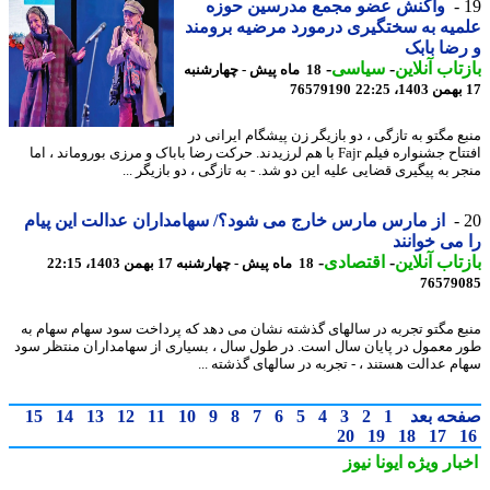
واکنش عضو مجمع مدرسین حوزه
یه به سختگیری درمورد مرضیه برومند
ضا بابک
تاب آنلاین
-
سیاسی
-
18 ماه پیش - چهارشنبه
76579190
ع مگتو به تازگی ، دو بازیگر زن پیشگام ایرانی در
افتتاح جشنواره فیلم Fajr با هم لرزیدند. حرکت رضا باباک و مرزی بوروماند ، اما
 به پیگیری قضایی علیه این دو شد. - به تازگی ، دو بازیگر ...
از مارس مارس خارج می شود؟/ سهامداران عدالت این پیام
می خوانند
تاب آنلاین
-
اقتصادی
-
18 ماه پیش - چهارشنبه 17 بهمن 1403، 22:15
76579
ع مگتو تجربه در سالهای گذشته نشان می دهد که پرداخت سود سهام سهام به
 معمول در پایان سال است. در طول سال ، بسیاری از سهامداران منتظر سود
م عدالت هستند ، - تجربه در سالهای گذشته ...
حه بعد
1
2
3
4
5
6
7
8
9
10
11
12
13
14
15
20
19
18
17
بار ویژه
ایونا نیوز