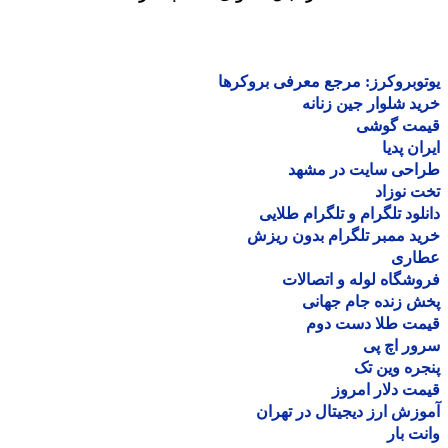
وبروکرز: مرجع معرفی بروکرها
د شلوار جین زنانه
مت گوشی
ان پدیا
احی سایت در مشهد
 نوزاد
لود تلگرام و تلگرام طلایی
د ممبر تلگرام بدون ریزش
اری
شگاه لوله و اتصالات
 زنده جام جهانی
مت طلا دست دوم
ر اچ پی
ره وین تک
ت دلار امروز
زش ارز دیجیتال در تهران
ت بار