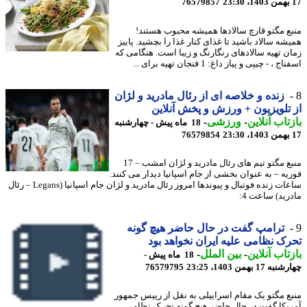
76579857
ع مگتو قارچ سالادها همیشه محبوب هستند!
شه سالاد باشید تا غذای کنار غذا را بچشید. پاییز
ن تهیه سالادهای رنگارنگ و زیبا است. هنگامی که
 ، - چیپی و پیاز داغ: 1 فنجان تهیه برای ...
زنده و خلاصه ای از رئال مادرید و لژان
تلویزیون + ورزش و پخش آنلاین
تاب آنلاین
-
ورزشی
-
18 ماه پیش - چهارشنبه
76579854
منبع مگتو تیم های رئال مادرید و لژان امشب – 17
یه – به عنوان بخشی از جام اسپانیا دیدار می کنند.
ساعات زنده فوتبال و پیوندها امروز رئال مادرید و لژان جام اسپانیا (Legans – رئال
رید) ساعت 4:
ترامپ گفت در حال حاضر هیچ گونه
ک نظامی علیه ایران نخواهد بود
تاب آنلاین
-
بین الملل
-
18 ماه پیش -
17 بهمن 1403، 23:25
76579795
ع مگتو یک مقام اسراییلی به نقل از رییس جمهور
یکا گفت در حال حاضر هیچ گونه تحرک نظامی