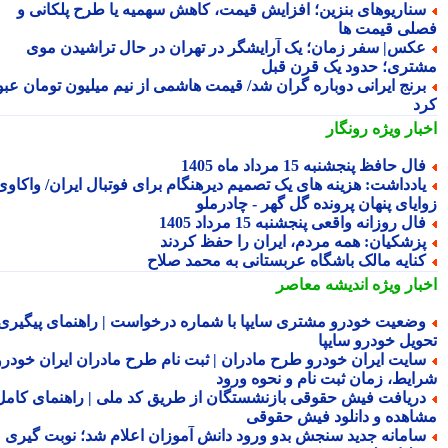
ناریوهای بنزین؛ افزایش قیمت، کاهش سهمیه یا طرح پلکانی و
لی قیمت ها
کس| سفر زمان؛ یک آرایشگر در تهران در حال تراشیدن موی
تری؛ حدود یک قرن قبل
رنج ایرانی دوباره گران شد/ قیمت هاشمی از نیم میلیون تومان عبور
د
بار ویژه
رونگار
ال حافظ پنجشنبه 15 مرداد ماه 1405
ادداشت: هزینه های یک تصمیم دیرهنگام برای فوتبال ایران/ واکاوی
ایای پنهان پرونده گل گهر - چادرملو
ال روزانه واقعی پنجشنبه 15 مرداد 1405
زشکیان: همه مردم، ایران را حفظ کردند
نایه مالک باشگاه عربستانی به محمد صلاح
بار ویژه
اندیشه معاصر
ضعیت خودرو مشتری سایپا با شماره درخواست | راهنمای پیگیری
ویل خودرو سایپا
ایت ایران خودرو طرح مادران | ثبت نام طرح مادران ایران خودرو،
ایط، زمان ثبت نام و نحوه ورود
ریافت فیش حقوقی بازنشستگان از طریق کد ملی | راهنمای کامل
اهده و دانلود فیش حقوقی
امانه جدید سنجش بدو ورود دانش آموزان اعلام شد؛ نوبت گیری