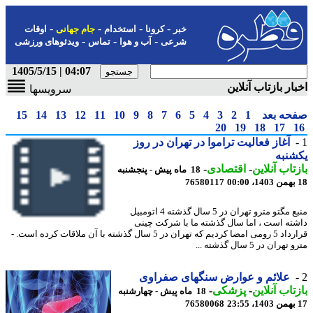
-
-
-
-
خبر
کرونا
استخدام
جام جهانی
اوقات
-
-
-
شرعی
آب و هوا
تماس
ویدئوهای ورزشی
04:07 | 1405/5/15
ار بازتاب آنلاین
سرویسها
حه بعد
1
2
3
4
5
6
7
8
9
10
11
12
13
14
15
20
19
18
17
آغاز فعالیت تراموا در تهران در روز
نبه
تاب آنلاین
-
اقتصادی
-
18 ماه پیش - پنجشنبه
76580117
منبع مگتو مترو تهران در 5 سال گذشته 4 اتومبیل
ته است ، اما سال گذشته ما با شرکت چینی
قرارداد 5 رومی امضا کردیم که تهران در 5 سال گذشته با آن ملاقات کرده است. -
ران در 5 سال گذشته ...
علائم و عوارض سنگهای صفراوی
تاب آنلاین
-
پزشکی
-
18 ماه پیش - چهارشنبه
76580068