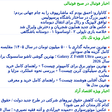
بار فوتبال در صبح فوتبالی
اناوارو: احمق بودم که ماشاریپوف را به جام جهانی بردم!
غییر بزرگ در ساختار باشگاه پرسپولیس
وافق لایپزیگ و رئال برای انتقال دیومانده
کس های جدید همایون شجریان و دخترش وایرال شد
لاصه بازی ناپولی ۲ - اوساسونا ۱ - دوستانه باشگاهی
بار ویژه
تک ناک
بهترین سرمایه گذاری با ۵۰۰ میلیون تومان در سال ۱۴۰۵؛ مقایسه
مل گزینه های سودآور
بررسی Galaxy Z Fold8 Ultra ؛ بهترین گوشی تاشو سامسونگ برای
2026
هترین موتور برق برای کامپیوتر چیست؟ + راهنمای کامل خرید
اتری سیلیکون کربن چیست؟ + بررسی نحوه عملکرد، مزایا و
ایب
ینک آفتابی هوشمند چیست؟ + راهنمای کامل خرید و معرفی
ترین مدل ها
بار ویژه
اقتصاد آزاد
زییات کاهش حقوق نیروهای شرکتی در طرح جدید دولت / حقوق
ام کارمندان کم می شود؟
کس| موتورسواری «حمیده خیرآبادی و آتنه فقیه نصیری» ؛ سال 70