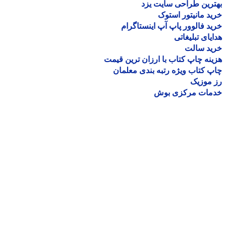
رین طراحی سایت یزد
د مانیتور استوک
د فالوور پاپ آپ اینستاگرام
یای تبلیغاتی
ید سالت
نه چاپ کتاب با ارزان ترین قیمت
 کتاب ویژه رتبه بندی معلمان
موزیک
مات مرکزی بوش